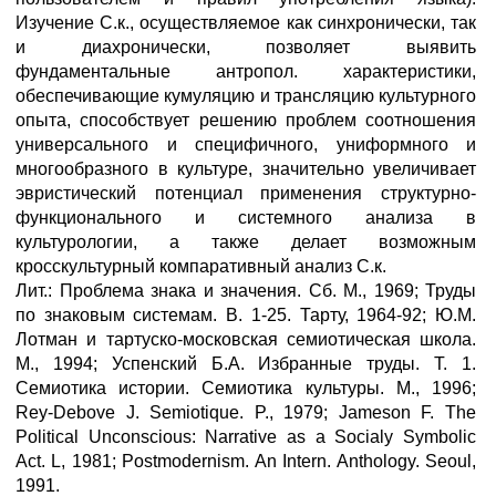
Изучение С.к., осуществляемое как синхронически, так
и диахронически, позволяет выявить
фундаментальные антропол. характеристики,
обеспечивающие кумуляцию и трансляцию культурного
опыта, способствует решению проблем соотношения
универсального и специфичного, униформного и
многообразного в культуре, значительно увеличивает
эвристический потенциал применения структурно-
функционального и системного анализа в
культурологии, а также делает возможным
кросскультурный компаративный анализ С.к.
Лит.: Проблема знака и значения. Сб. М., 1969; Труды
по знаковым системам. В. 1-25. Тарту, 1964-92; Ю.М.
Лотман и тартуско-московская семиотическая школа.
М., 1994; Успенский Б.А. Избранные труды. Т. 1.
Семиотика истории. Семиотика культуры. М., 1996;
Rey-Debove J. Semiotique. P., 1979; Jameson F. The
Political Unconscious: Narrative as a Socialy Symbolic
Act. L, 1981; Postmodernism. An Intern. Anthology. Seoul,
1991.