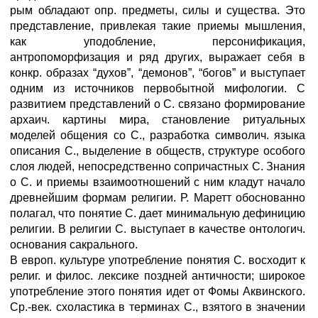
рым обладают опр. предметы, силы и существа. Это
представление, привлекая такие приемы мышления,
как уподобление, персонификация,
антропоморфизация и ряд других, выражает себя в
конкр. образах “духов”, “демонов”, “богов” и выступает
одним из источников первобытной мифологии. С
развитием представлений о С. связано формирование
архаич. картины мира, становление ритуальных
моделей общения со С., разработка символич. языка
описания С., выделение в обществ, структуре особого
слоя людей, непосредственно сопричастных С. Знания
о С. и приемы взаимоотношений с ним кладут начало
древнейшим формам религии. Р. Маретт обоснованно
полагал, что понятие С. дает минимальную дефиницию
религии. В религии С. выступает в качестве онтологич.
основания сакрального.
В европ. культуре употребление понятия С. восходит к
религ. и филос. лексике поздней античности; широкое
употребление этого понятия идет от Фомы Аквинского.
Ср.-век. схоластика в терминах С., взятого в значении