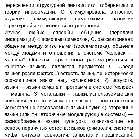
пересечении структурной лингвистики, кибернетики и
теории информации. С. стимулировала антропол.
изучение коммуникации, символизма, развитие
структурной и когнитивной антропологии.
Изучая любые способы общения (передачи
информации) с помощью символов, С. рассматривает:
общение между животными (зоосемиотика), общение
между людьми и отношения в системе “человек —
машина”. Объекты, к-рые могут рассматриваться в
качестве языков, являются предметом С. Среди
языков различаются: 1) естеств. языки, т.е. исторически
сложившиеся языки нац. коллективов; 2) искусств,
языки — языки команд и программ в системе “человек
— машина”; 3) метаязыки — языки, используемые для
описания естеств. и искусств, языков; к ним относятся
искусственно создаваемые языки науки; 4) вторичные
языки (или т.н. вторичные моделирующие системы) —
разнообразные языки культуры, возникающие на
основе первичных естеств. языков (символич. системы
мифа, ритуала, социоэтич. запретов и предписаний,