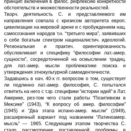
принцип включения в филос. рефлексию конкретности
обстоятельств и множественности реальностей.
Творч. деятельность С. и представляемого им
направления совпала с кризисом авторитета европ.
цивилизации на мировой арене и с пробуждением нац.
самосознания народов т.н. “третьего мира”, заявивших
о себе богатым спектром националистич. идеологий.
Региональная и практич. ориентированность
обусловливает и специфику “философии лат.-амер.
сущности”, сосредоточенной на осмыслении традиц.
для лат.-амер. мысли проблематике поиска и
утверждения этнокультурной самоидентичности.
Задавшись в нач. 40-х гг. вопросом о том, существует
ли подлинно лат.-амер. философия, С. попытался
ответить на него с т.зр. специфики “истории идей” в Лат.
Америке, рез-том чего стали работы “Позитивизм в
Мексике” (1943), “К вопросу об амер. философии”
(1945) и “Два этапа испано-амер. мысли” (1949),
расширенный вариант под названием “Латиноамер.
мысль” — 1965. Следующим этапом творчества С.
стало рассмотрение поставленной проблемы в