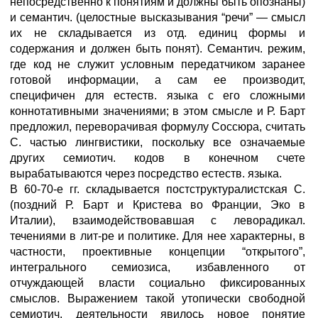
непосредственно к понятиям и должны быть опознаны)
и семантич. (целостные высказывания “речи” — смысл
их не складывается из отд. единиц формы и
содержания и должен быть понят). Семантич. режим,
где код не служит условным передатчиком заранее
готовой информации, а сам ее производит,
специфичен для естеств. языка с его сложными
коннотативными значениями; в этом смысле и Р. Барт
предложил, переворачивая формулу Соссюра, считать
С. частью лингвистики, поскольку все означаемые
других семиотич. кодов в конечном счете
вырабатываются через посредство естеств. языка.
В 60-70-е гг. складывается постструктуралистская С.
(поздний Р. Барт и Кристева во Франции, Эко в
Италии), взаимодействовавшая с леворадикал.
течениями в лит-ре и политике. Для нее характерны, в
частности, проективные концепции “открытого”,
интегрального семиозиса, избавленного от
отчуждающей власти социально фиксированных
смыслов. Выражением такой утопически свободной
семиотич. деятельности явилось новое понятие