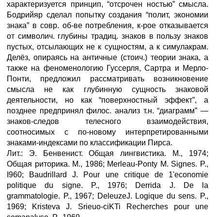
характеризуется принцип, “отсрочен ностью” смысла.
Бодрийяр сделал попытку создания “полит, экономии
знака” в совр. об-ве потребления, к-рое отказывается
от символич. глубины традиц. знаков в пользу знаков
пустых, отсылающих не к сущностям, а к симулакрам.
Делёз, опираясь на античные (стоич.) теории знака, а
также на феноменологию Гуссерля, Сартра и Мерло-
Понти, предложил рассматривать возникновение
смысла не как глубинную сущность знаковой
деятельности, но как “поверхностный эффект”, а
позднее предпринял филос. анализ т.н. “диаграмм” —
знаков-следов телесного взаимодействия,
соотносимых с по-новому интерпретированными
знаками-индексами по классификации Пирса.
Лит.: Э. Бенвенист. Общая лингвистика. М., 1974;
Общая риторика. М., 1986; Merleau-Ponty M. Signes. P.,
I960; Baudrillard J. Pour une critique de 1'economie
politique du signe. P., 1976; Derrida J. De la
grammatologie. P., 1967; DeleuzeJ. Logique du sens. P.,
1969; Kristeva J. Srieuo-ciKTi Recherches pour une