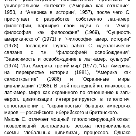
универсальном контексте (“Америка как сознание”,
1953, и “Америка в истории”, 1957), после чего С.
приступает к разработке собственно лат.-амер.
философии, варьируя свои идеи в кн. “Амер.
философия как философия” (1969), “Сущность
американского” (1971) и “Философия амер. истории”
(1978). Последняя группа работ С. идеологически
связана с т.н. “философией освобождения”:
“Зависимость и освобождение в лат.-амер. культуре”
(1974), “Лат. Америка, третий мир” (1977), “Лат. Америка
на перекрестке истории (1981), “Америка как
самооткрытие” (1986) и “Окраинные миры
цивилизации” (1988). В этой последней кн. инаковость
лат.-амер. мира как окраинного по отношению к зап.-
европ. цивилизации интерпретируется в типологич.
сопоставлении с “окраинностью” бывших имперских
миров — российского, иберийского и британского.
Мысль С. отличает мощный типологизирующий охват,
позволяющий выстраивать весьма нетривиальные
схемы глобальных цивилизац. процессов. Однако