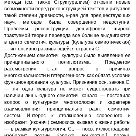
методы (см. также Структурализм) открыли новые
возможности перед реконструкцией текстов и ритуалов
такой степени древности, к-рая для предшествующих
науч. методов была совершенно недоступна.
Проблемы реконструкции, дешифровки, широко
трактуемой теории перевода все больше выдвигаются
в центр семиотич. культуры (Культура семиотическая)
— интенсивно развивающейся отрасли С.
Достижением семиотич. культуры было выявление ее
принципиального полиглотизма. Предметом
рассмотрения стал вопрос о причинах
многоканальности и гетерогенности как обязат. условии
функционирования культуры. Признание осн. закона С.
— ни одна культура не может существовать при
наличии лишь одного семиотич. канала — поставило
вопрос о культурном многоголосии и характере
взаимовлияния принципиально разл. семиотич.
систем. Интерес к столкновению словесного и
изобразит, (иконич.) семиозиса вызвал к жизни работы
— в рамках культурологич. С., — посв. иллюстрациям,
изобразит, поэзии барокко, конкретной поэзии,