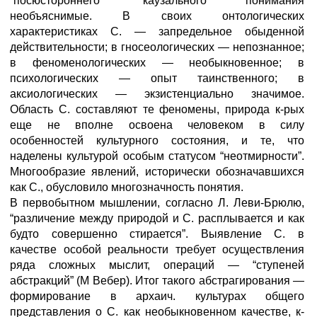
“посюстороннего” каузального понимания
необъяснимые. В своих онтологических
характеристиках С. — запредельное обыденной
действительности; в гносеологических — непознанное;
в феноменологических — необыкновенное; в
психологических — опыт таинственного; в
аксиологических — экзистенциально значимое.
Область С. составляют те феномены, природа к-рых
еще не вполне освоена человеком в силу
особенностей культурного состояния, и те, что
наделены культурой особым статусом “неотмирности”.
Многообразие явлений, исторически обозначавшихся
как С., обусловило многозначность понятия.
В первобытном мышлении, согласно Л. Леви-Брюлю,
“различение между природой и С. расплывается и как
будто совершенно стирается”. Выявление С. в
качестве особой реальности требует осуществления
ряда сложных мыслит, операций — “ступеней
абстракций” (М Вебер). Итог такого абстрагирования —
формирование в архаич. культурах общего
представления о С. как необыкновенном качестве, к-