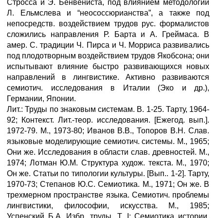
Стросса и Э. Бенвениста, под влиянием методологии
Л. Ельмслева и “неососсюрианства”, а также под
непосредств. воздействием трудов рус. формалистов
сложились направления Р. Барта и А. Греймаса. В
амер. С. традиции Ч. Пирса и Ч. Морриса развивались
под плодотворным воздействием трудов Якобсона; они
испытывают влияние быстро развивающихся новых
направлений в лингвистике. Активно развиваются
семиотич. исследования в Италии (Эко и др.),
Германии, Японии.
Лит.: Труды по знаковым системам. В. 1-25. Тарту, 1964-
92; Контекст. Лит.-теор. исследования. [Ежегод. вып.].
1972-79. М., 1973-80; Иванов В.В., Топоров В.Н. Слав.
языковые моделирующие семиотич. системы. М., 1965;
Они же. Исследования в области слав. древностей. М.,
1974; Лотман Ю.М. Структура худож. текста. М., 1970;
Он же. Статьи по типологии культуры. [Вып.. 1-2]. Тарту,
1970-73; Степанов Ю.С. Семиотика. М., 1971; Он же. В
трехмерном пространстве языка. Семиотич. проблемы
лингвистики, философии, искусства. М., 1985;
Успенский Б.А. Избр. труды. Т. I: Семиотика истории.