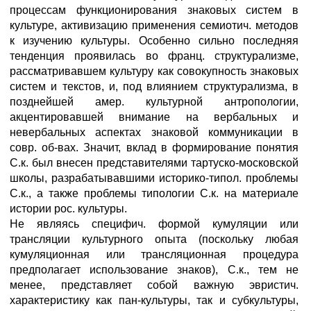
процессам функционирования знаковых систем в
культуре, активизацию применения семиотич. методов
к изучению культуры. Особенно сильно последняя
тенденция проявилась во франц. структурализме,
рассматривавшем культуру как совокупность знаковых
систем и текстов, и, под влиянием структурализма, в
позднейшей амер. культурной антропологии,
акцентировавшей внимание на вербальных и
невербальных аспектах знаковой коммуникации в
совр. об-вах. Значит, вклад в формирование понятия
С.к. был внесен представителями тартуско-московской
школы, разрабатывавшими историко-типол. проблемы
С.к., а также проблемы типологии С.к. на материале
истории рос. культуры.
Не являясь специфич. формой кумуляции или
трансляции культурного опыта (поскольку любая
кумуляционная или трансляционная процедура
предполагает использование знаков), С.к., тем не
менее, представляет собой важную эвристич.
характеристику как пан-культуры, так и субкультуры,