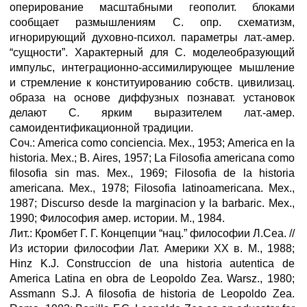
оперирование масштабными геополит. блоками
сообщает размышлениям С. опр. схематизм,
игнорирующий духовно-психол. параметры лат.-амер.
“сущности”. Характерный для С. моделеобразующий
импульс, интеграционно-ассимилирующее мышление
и стремление к конституированию собств. цивилизац.
образа на основе диффузных познават. установок
делают С. ярким выразителем лат.-амер.
самоидентификационной традиции.
Соч.: America como conciencia. Мех., 1953; America en la
historia. Мех.; В. Aires, 1957; La Filosofia americana como
filosofia sin mas. Мех., 1969; Filosofia de la historia
americana. Мех., 1978; Filosofia latinoamericana. Мех.,
1987; Discurso desde la marginacion у la barbaric. Мех.,
1990; Философия амер. истории. М., 1984.
Лит.: Кромбет Г. Г. Концепции “нац.” философии Л.Сеа. //
Из истории философии Лат. Америки XX в. М., 1988;
Hinz K.J. Construccion de una historia autentica de
America Latina en obra de Leopoldo Zea. Warsz., 1980;
Assmann S.J. A filosofia de historia de Leopoldo Zea.