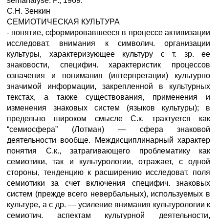
semanalyse. P., 1969.
C.H. Зенкин
СЕМИОТИЧЕСКАЯ КУЛЬТУРА
- понятие, сформировавшееся в процессе активизации
исследоват. внимания к символич. организации
культуры, характеризующее культуру с т. зр. ее
знаковости, специфич. характеристик процессов
означения и понимания (интерпретации) культурно
значимой информации, закрепленной в культурных
текстах, а также существования, применения и
изменения знаковых систем (языков культуры); в
предельно широком смысле С.к. трактуется как
“семиосфера” (Лотман) — сфера знаковой
деятельности вообще. Междисциплинарный характер
понятия С.к., затрагивающего проблематику как
семиотики, так и культурологии, отражает, с одной
стороны, тенденцию к расширению исследоват. поля
семиотики за счет включения специфич. знаковых
систем (прежде всего невербальных), используемых в
культуре, а с др. — усиление внимания культурологии к
семиотич. аспектам культурной деятельности,