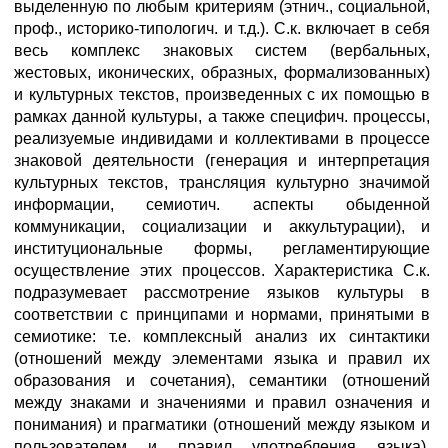
выделенную по любым критериям (этнич., социальной,
проф., историко-типологич. и т.д.). С.к. включает в себя
весь комплекс знаковых систем (вербальных,
жестовых, иконических, образных, формализованных)
и культурных текстов, произведенных с их помощью в
рамках данной культуры, а также специфич. процессы,
реализуемые индивидами и коллективами в процессе
знаковой деятельности (генерация и интерпретация
культурных текстов, трансляция культурно значимой
информации, семиотич. аспекты обыденной
коммуникации, социализации и аккультурации), и
институциональные формы, регламентирующие
осуществление этих процессов. Характеристика С.к.
подразумевает рассмотрение языков культуры в
соответствии с принципами и нормами, принятыми в
семиотике: т.е. комплексный анализ их синтактики
(отношений между элементами языка и правил их
образования и сочетания), семантики (отношений
между знаками и значениями и правил означения и
понимания) и прагматики (отношений между языком и
пользователем и правил употребления языка).