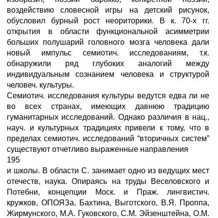
воздействию словесной игры на детский рисунок,
обусловил бурный рост неориторики. В к. 70-х гг.
открытия в области функциональной асимметрии
больших полушарий головного мозга человека дали
новый импульс семиотич. исследованиям, т.к.
обнаружили ряд глубоких аналогий между
индивидуальным сознанием человека и структурой
человеч. культуры.
Семиотич. исследования культуры ведутся едва ли не
во всех странах, имеющих давнюю традицию
гуманитарных исследований. Однако различия в нац.,
науч. и культурных традициях привели к тому, что в
пределах семиотич. исследований “вторичных систем”
существуют отчетливо выраженные направления
195
и школы. В области С. занимает одно из ведущих мест
отечеств, наука. Опираясь на труды Веселовского и
Потебни, концепции Моск. и Праж. лингвистич.
кружков, ОПОЯЗа, Бахтина, Выготского, В.Я. Проппа,
Жирмунского, М.А. Гуковского, С.М. Эйзенштейна, О.М.