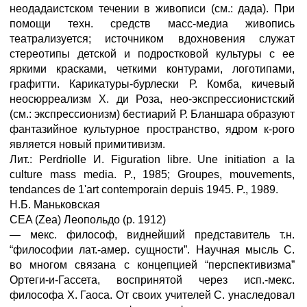
неодадаистском течении в живописи (см.: дада). При
помощи техн. средств масс-медиа живопись
театрализуется; источником вдохновения служат
стереотипы детской и подростковой культуры с ее
яркими красками, четкими контурами, логотипами,
графитти. Карикатуры-бурлески Р. Комба, кичевый
неосюрреализм X. ди Роза, нео-экспрессионистский
(см.: экспрессионизм) бестиарий Р. Бланшара образуют
фантазийное культурное пространство, ядром к-рого
является новый примитивизм.
Лит.: Perdriolle И. Figuration libre. Une initiation a la
culture mass media. P., 1985; Groupes, mouvements,
tendances de 1'art contemporain depuis 1945. P., 1989.
Н.Б. Маньковская
CEA (Zea) Леопольдо (р. 1912)
— мекс. философ, виднейший представитель т.н.
“философии лат.-амер. сущности”. Научная мысль С.
во многом связана с концепцией “перспективизма”
Ортеги-и-Гассета, воспринятой через исп.-мекс.
философа X. Гаоса. От своих учителей С. унаследовал