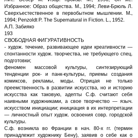
Избранное: Образ общества. М., 1994; Леви-Брюль Л.
Сверхъестественное в первобытном мышлении. М.,
1994; Penzoldt P. The Supernatural in Fiction. L., 1952.
А.П. Забияко
193
СВОБОДНАЯ ФИГУРАТИВНОСТЬ
- худож. течение, развивающее идеи креативности —
спонтанности худож. творчества, не требующего спец.
подготовки;
феномен массовой культуры, синтезирующий
тенденции рок- и панк-культуры, приемы создания
комиксов, рекламы, моды. Отрицая не только
преемственность в развитии искусства, но и историю
искусства как таковую, адепты С.ф. считают себя
наивными художниками, а свое творчество — языч.
искусством инициации; инициация в их интерпретации
— личностный опыт худож. освоения совр. городской
культуры.
С.ф. возникла во Франции в нач. 80-х гг. (термин
принадлежит художнику Бену), заявив о себе как о