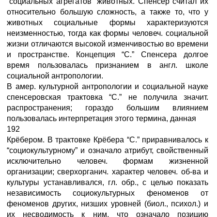
“социальных агрегатов” животных. Спенсер считал их
относительно большую сложность, а также то, что у
животных социальные формы характеризуются
неизменностью, тогда как формы человеч. социальной
жизни отличаются высокой изменчивостью во времени
и пространстве. Концепция “С.” Спенсера долгое
время пользовалась признанием в англ. школе
социальной антропологии.
В амер. культурной антропологии и социальной науке
спенсеровская трактовка “С.” не получила значит.
распространения; гораздо большим влиянием
пользовалась интерпретация этого термина, данная
192
Крёбером. В трактовке Крёбера “С.” приравнивалось к
“социокультурному” и означало атрибут, свойственный
исключительно человеч. формам жизненной
организации; сверхорганич. характер человеч. об-ва и
культуры устанавливался, гл. обр., с целью показать
независимость социокультурных феноменов от
феноменов других, низших уровней (биол., психол.) и
их несводимость к ним, что означало позицию