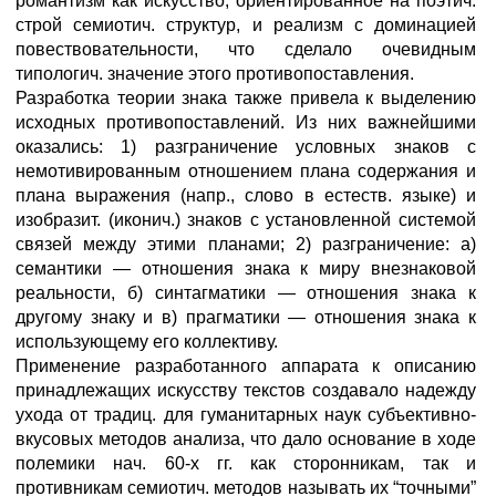
романтизм как искусство, ориентированное на поэтич.
строй семиотич. структур, и реализм с доминацией
повествовательности, что сделало очевидным
типологич. значение этого противопоставления.
Разработка теории знака также привела к выделению
исходных противопоставлений. Из них важнейшими
оказались: 1) разграничение условных знаков с
немотивированным отношением плана содержания и
плана выражения (напр., слово в естеств. языке) и
изобразит. (иконич.) знаков с установленной системой
связей между этими планами; 2) разграничение: а)
семантики — отношения знака к миру внезнаковой
реальности, б) синтагматики — отношения знака к
другому знаку и в) прагматики — отношения знака к
использующему его коллективу.
Применение разработанного аппарата к описанию
принадлежащих искусству текстов создавало надежду
ухода от традиц. для гуманитарных наук субъективно-
вкусовых методов анализа, что дало основание в ходе
полемики нач. 60-х гг. как сторонникам, так и
противникам семиотич. методов называть их “точными”