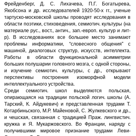
Фрейденберг, Д. С. Лихачева, П.Г. Богатырева,
Якобсона и др. исследователей 1920-50-х гг., ученые
тартуско-московской школы проводят исследования в
области поэтики, стиховедения, семиотич. культуры (на
материале рус., вост., антич., зап.-европ. культур и лит-
р). В исследованиях все большее место занимают
проблемы информатики, “словесного общения” с
машиной, диалоговых структур, искусств, интеллекта.
Работы в области функциональной асимметрии
больших полушарии головного мозга, с одной стороны,
и изучение семиотич. культуры, с др., открывают
перспективы построения изоморфной модели
интеллектуального устройства.
Среди семиотич. школ выделяются польская,
опирающаяся на традиции польской логич. школы (А.
Тарский, К. Айдукевич) и представленная трудами Т.
Котарбиньского, М.Р. Майеновой, С. Жулкевского и др.,
и чешская, связанная с традицией Праж. лингвистич.
кружка и Я. Мукаржовского. Во Франции, наряду с
получившими мировое признание трудами Леви-