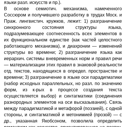
языки разл. искусств и пр.).
В основе семиотич. механизма, намеченного
Соссюром и получившего разработку в трудах Моск. и
Праж. лингвистич. кружков, лежит: 1) разграничение
синхронного состояния структуры языка,
подразумевающее соотнесенность всех элементов в
их функциональном единстве (как частей целостного
работающего механизма), и диахронии — изменений
структуры во времени; 2) разграничение языка как
иерархич. системы вневременных норм и правил речи
— материализации этих правил в знаковой реальности
отд. текстов, находящихся в определ. пространстве и
времени; 3) разграничение в языке оси парадигматики
(набор исходных параллельных, но разл. по значению
форм, из к-рых в процессе создания текста
осуществляется выбор) и синтагматики (соединения
разнородных элементов на оси высказывания). Связь
между парадигматикой и метафорой (поэзией), с одной
стороны, и синтагматикой и метонимией (прозой) — с
др., указанная Якобсоном, позволила определить