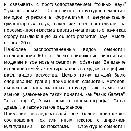
и связывать с противопоставлением “точных наук”
“гуманитарным”. Сторонников структурно-семиотич.
методов упрекали в формализме и дегуманизации
гуманитарных наук; сами же они настаивали на
невозможности рассматривать гуманитарные науки как
сферу, выключенную из общего развития науч. мысли
вт. пол. 20 в.
Наиболее распространенным видом семиотич.
исследования 60-х гг. было приложение лингвистич.
моделей к все новым семиотич. объектам. Внимание
исследователей акцентировалось на худож. специфике
разл. видов искусства. Целью таких штудий было
очерчивание границ применения семиотич. методов,
выявление инвариантных структур как самостоят,
языков: узаконение таких понятий, как “язык балета”,
“язык цирка”, “язык немого кинематографа”, “язык
драмы”, а также языков отд. жанров.
Внимание исследователей все более привлекают
соотношения тех или иных текстов с широкими
культурными контекстами. Структурно-семиотич.