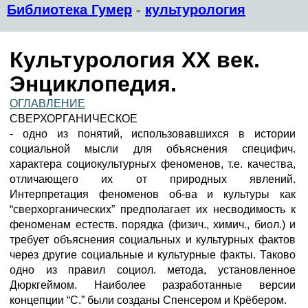
Библиотека Гумер
-
культурология
Культурология XX век.
Энциклопедия.
ОГЛАВЛЕНИЕ
СВЕРХОРГАНИЧЕСКОЕ
- одно из понятий, использовавшихся в истории
социальной мысли для объяснения специфич.
характера социокультурньгх феноменов, т.е. качества,
отличающего их от природных явлений.
Интерпретация феноменов об-ва и культуры как
“сверхорганических” предполагает их несводимость к
феноменам естеств. порядка (физич., химич., биол.) и
требует объяснения социальных и культурных фактов
через другие социальные и культурные факты. Таково
одно из правил социол. метода, установленное
Дюркгеймом. Наиболее разработанные версии
концепции “С.” были созданы Спенсером и Крёбером.