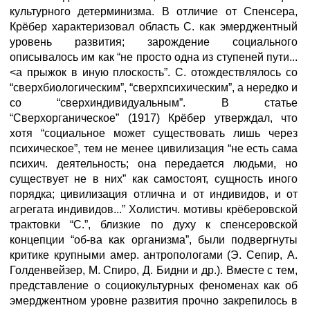
культурного детерминизма. В отличие от Спенсера,
Крёбер характеризовал область С. как эмерджентный
уровень развития; зарождение социального
описывалось им как “не просто одна из ступеней пути...
<а прыжок в иную плоскость”. С. отождествлялось со
“сверхбиологическим”, “сверхпсихическим”, а нередко и
со “сверхиндивидуальным”. В статье
“Сверхорганическое” (1917) Крёбер утверждал, что
хотя “социальное может существовать лишь через
психическое”, тем не менее цивилизация “не есть сама
психич. деятельность; она передается людьми, но
существует не в них” как самостоят, сущность иного
порядка; цивилизация отлична и от индивидов, и от
агрегата индивидов...” Холистич. мотивы крёберовской
трактовки “С.”, близкие по духу к спенсеровской
концепции “об-ва как организма”, были подвергнуты
критике крупными амер. антропологами (Э. Сепир, А.
Голденвейзер, М. Спиро, Д. Бидни и др.). Вместе с тем,
представление о социокультурных феноменах как об
эмерджентном уровне развития прочно закрепилось в