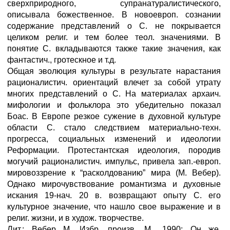
сверхприродного, супранатуралистического,
описывала божественное. В новоевроп. сознании
содержание представлений о С. не покрывается
целиком религ. и тем более теол. значениями. В
понятие С. вкладываются также такие значения, как
фантастич., гротескное и т.д.
Общая эволюция культуры в результате нарастания
рационалистич. ориентаций влечет за собой утрату
многих представлений о С. На материалах архаич.
мифологии и фольклора это убедительно показал
Боас. В Европе резкое сужение в духовной культуре
области С. стало следствием материально-техн.
прогресса, социальных изменений и идеологии
Реформации. Протестантская идеология, породив
могучий рационалистич. импульс, привела зап.-европ.
мировоззрение к “расколдованию” мира (М. Вебер).
Однако мирочувствование романтизма и духовные
искания 19-нач. 20 в. возвращают опыту С. его
культурное значение, что нашло свое выражение и в
религ. жизни, и в худож. творчестве.
Лит.: Вебер М. Избр. произв. М., 1990; Он же.