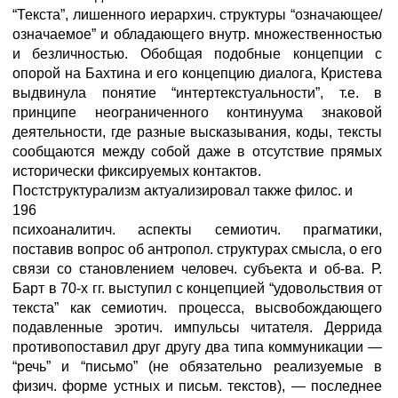
“Текста”, лишенного иерархич. структуры “означающее/
означаемое” и обладающего внутр. множественностью
и безличностью. Обобщая подобные концепции с
опорой на Бахтина и его концепцию диалога, Кристева
выдвинула понятие “интертекстуальности”, т.е. в
принципе неограниченного континуума знаковой
деятельности, где разные высказывания, коды, тексты
сообщаются между собой даже в отсутствие прямых
исторически фиксируемых контактов.
Постструктурализм актуализировал также филос. и
196
психоаналитич. аспекты семиотич. прагматики,
поставив вопрос об антропол. структурах смысла, о его
связи со становлением человеч. субъекта и об-ва. Р.
Барт в 70-х гг. выступил с концепцией “удовольствия от
текста” как семиотич. процесса, высвобождающего
подавленные эротич. импульсы читателя. Деррида
противопоставил друг другу два типа коммуникации —
“речь” и “письмо” (не обязательно реализуемые в
физич. форме устных и письм. текстов), — последнее