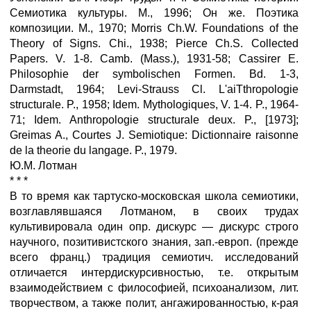
Семиотика культуры. М., 1996; Он же. Поэтика
композиции. М., 1970; Morris Ch.W. Foundations of the
Theory of Signs. Chi., 1938; Pierce Ch.S. Collected
Papers. V. 1-8. Camb. (Mass.), 1931-58; Cassirer E.
Philosophie der symbolischen Formen. Bd. 1-3,
Darmstadt, 1964; Levi-Strauss Cl. L'aiTthropologie
structurale. P., 1958; Idem. Mythologiques, V. 1-4. P., 1964-
71; Idem. Anthropologie structurale deux. P., [1973];
Greimas A., Courtes J. Semiotique: Dictionnaire raisonne
de la theorie du langage. P., 1979.
Ю.М. Лотман
* * *
В то время как тартуско-московская школа семиотики,
возглавлявшаяся Лотманом, в своих трудах
культивировала один опр. дискурс — дискурс строго
научного, позитивистского знания, зап.-европ. (прежде
всего франц.) традиция семиотич. исследований
отличается интердискурсивностью, т.е. открытым
взаимодействием с философией, психоанализом, лит.
творчеством, а также полит, ангажированностью, к-рая