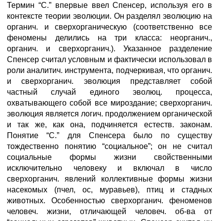
Термин “С.” впервые ввел Спенсер, используя его в
контексте теории эволюции. Он разделял эволюцию на
органич. и сверхорганическую (соответственно все
феномены делились на три класса: неорганич.,
органич. и сверхорганич.). Указанное разделение
Спенсер считал условным и фактически использовал в
роли аналитич. инструмента, подчеркивая, что органич.
и сверхорганич. эволюция представляет собой
частный случай единого эволюц. процесса,
охватывающего собой все мироздание; сверхорганич.
эволюция является логич. продолжением органической
и так же, как она, подчиняется естеств. законам.
Понятие “С.” для Спенсера было по существу
тождественно понятию “социальное”; он не считал
социальные формы жизни свойственными
исключительно человеку и включал в число
сверхорганич. явлений коллективные формы жизни
насекомых (пчел, ос, муравьев), птиц и стадных
животных. Особенностью сверхорганич. феноменов
человеч. жизни, отличающей человеч. об-ва от