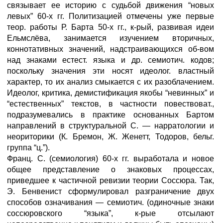
связывает ее историю с судьбой движения “новых
левых” 60-х гг. Политизацией отмечены уже первые
теор. работы Р. Барта 50-х гг., к-рый, развивая идеи
Ельмслёва, занимается изучением вторичных,
коннотативных значений, надстраивающихся об-вом
над знаками естест. языка и др. семиотич. кодов;
поскольку значения эти носят идеолог. властный
характер, то их анализ смыкается с их разоблачением.
Идеолог, критика, демистификация якобы “невинных” и
“естественных” текстов, в частности повествоват.,
подразумевались в практике основанных Бартом
направлений в структуральной С. — нарратологии и
неориторики (К. Бремон, Ж. Женетт, Тодоров, бельг.
группа “ц.”).
Франц. С. (семиология) 60-х гг. выработала и новое
общее представление о знаковых процессах,
приведшее к частичной ревизии теории Соссюра. Так,
Э. Бенвенист сформулировал разграничение двух
способов означивания — семиотич. (одиночные знаки
соссюровского “языка”, к-рые отсылают