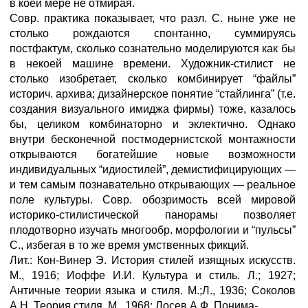
в коей мере не отмирая.
Совр. практика показывает, что разл. С. ныне уже не
столько рождаются спонтанно, суммируясь
постфактум, сколько сознательно моделируются как бы
в некоей машине времени. Художник-стилист не
столько изобретает, сколько комбинирует “файлы”
историч. архива; дизайнерское понятие “стайлинга” (т.е.
создания визуального имиджа фирмы) тоже, казалось
бы, целиком комбинаторно и эклектично. Однако
внутри бесконечной постмодернистской монтажности
открываются богатейшие новые возможности
индивидуальных “идиостилей”, демистифицирующих —
и тем самым познавательно открывающих — реальное
поле культуры. Совр. обозримость всей мировой
историко-стилистической панорамы позволяет
плодотворно изучать многообр. морфологии и “пульсы”
С., избегая в то же время умственных фикций.
Лит.: Кон-Винер Э. История стилей изящных искусств.
М., 1916; Иоффе И.И. Культура и стиль. Л.; 1927;
Античные теории языка и стиля. М.;Л., 1936; Соколов
А.Н. Теория стиля. М., 1968; Лосев А.Ф. Понима-