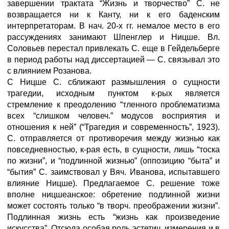
завершении трактата “Жизнь и творчество” С. не
возвращается ни к Канту, ни к его баденским
интерпретаторам. В нач. 20-х гг. немалое место в его
рассуждениях занимают Шпенглер и Ницше. Вл.
Соловьев перестал привлекать С. еще в Гейдельберге
в период работы над диссертацией — С. связывал это
с влиянием Розанова.
С Ницше С. сближают размышления о сущности
трагедии, исходным пунктом к-рых является
стремление к преодолению “тленного проблематизма
всех “слишком человеч.” модусов восприятия и
отношения к ней” (“Трагедия и современность”, 1923).
С. отправляется от противоречия между жизнью как
повседневностью, к-рая есть, в сущности, лишь “тоска
по жизни”, и “подлинной жизнью” (оппозицию “быта” и
“бытия” С. заимствовал у Вяч. Иванова, испытавшего
влияние Ницше). Предлагаемое С. решение тоже
вполне ницшеанское: обретение подлинной жизни
может состоять только “в творч. преображении жизни”.
Подлинная жизнь есть “жизнь как произведение
искусства”. Отсюда особая роль эстетич. измерения и в