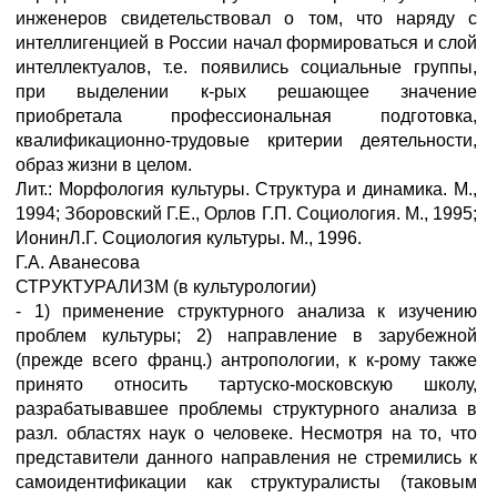
инженеров свидетельствовал о том, что наряду с
интеллигенцией в России начал формироваться и слой
интеллектуалов, т.е. появились социальные группы,
при выделении к-рых решающее значение
приобретала профессиональная подготовка,
квалификационно-трудовые критерии деятельности,
образ жизни в целом.
Лит.: Морфология культуры. Структура и динамика. М.,
1994; Зборовский Г.Е., Орлов Г.П. Социология. М., 1995;
ИонинЛ.Г. Социология культуры. М., 1996.
Г.А. Аванесова
СТРУКТУРАЛИЗМ (в культурологии)
- 1) применение структурного анализа к изучению
проблем культуры; 2) направление в зарубежной
(прежде всего франц.) антропологии, к к-рому также
принято относить тартуско-московскую школу,
разрабатывавшее проблемы структурного анализа в
разл. областях наук о человеке. Несмотря на то, что
представители данного направления не стремились к
самоидентификации как структуралисты (таковым