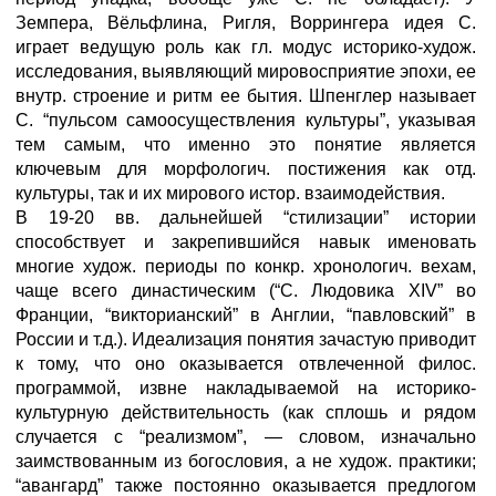
Земпера, Вёльфлина, Ригля, Воррингера идея С.
играет ведущую роль как гл. модус историко-худож.
исследования, выявляющий мировосприятие эпохи, ее
внутр. строение и ритм ее бытия. Шпенглер называет
С. “пульсом самоосуществления культуры”, указывая
тем самым, что именно это понятие является
ключевым для морфологич. постижения как отд.
культуры, так и их мирового истор. взаимодействия.
В 19-20 вв. дальнейшей “стилизации” истории
способствует и закрепившийся навык именовать
многие худож. периоды по конкр. хронологич. вехам,
чаще всего династическим (“С. Людовика XIV” во
Франции, “викторианский” в Англии, “павловский” в
России и т.д.). Идеализация понятия зачастую приводит
к тому, что оно оказывается отвлеченной филос.
программой, извне накладываемой на историко-
культурную действительность (как сплошь и рядом
случается с “реализмом”, — словом, изначально
заимствованным из богословия, а не худож. практики;
“авангард” также постоянно оказывается предлогом