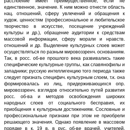
расслоение имеет преимущественное, если не
единственное, значение. К ним можно отнести область
нац. отношений, сферу увлечений и обращения к
худож. ценностям (профессиональное и любительское
творчество в искусстве, посещение учреждений
культуры и др.), обращение аудитории к средствам
массовой информации, сферу морали и нравств.
отношений и др. Выделение культурных слоев может
осуществляться по разным мировоззренч. основаниям.
Так, в росс. об-ве прошлого века развивались такие
специфические культурные группы, как славянофилы и
западники; русскую интеллигенцию того периода также
следует признать специфич. культурным слоем, т.к. она
формировалась из лиц, придерживающихся опр.
мировоззренч. взглядов относительно путей развития
росс. об-ва и методов освобождения широких
народных слоев от социального бесправия, их
приобщения к культурным достижениям. Сословные и
профессиональные признаки при этом не приобрели
решающего значения. Однако появление в массовом
порядке в к. 19 в. в рус. об-ве врачей, учителей,