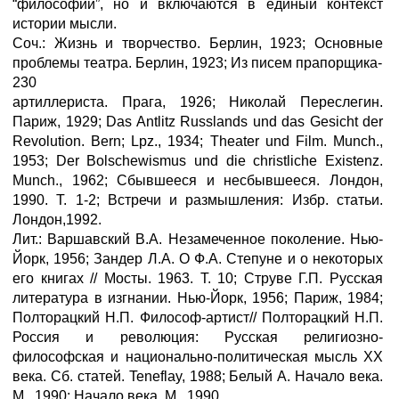
“философии”, но и включаются в единый контекст
истории мысли.
Соч.: Жизнь и творчество. Берлин, 1923; Основные
проблемы театра. Берлин, 1923; Из писем прапорщика-
230
артиллериста. Прага, 1926; Николай Переслегин.
Париж, 1929; Das Antlitz Russlands und das Gesicht der
Revolution. Bern; Lpz., 1934; Theater und Film. Munch.,
1953; Der Bolschewismus und die christliche Existenz.
Munch., 1962; Сбывшееся и несбывшееся. Лондон,
1990. Т. 1-2; Встречи и размышления: Избр. статьи.
Лондон,1992.
Лит.: Варшавский В.А. Незамеченное поколение. Нью-
Йорк, 1956; Зандер Л.А. О Ф.А. Степуне и о некоторых
его книгах // Мосты. 1963. Т. 10; Струве Г.П. Русская
литература в изгнании. Нью-Йорк, 1956; Париж, 1984;
Полторацкий Н.П. Философ-артист// Полторацкий Н.П.
Россия и революция: Русская религиозно-
философская и национально-политическая мысль XX
века. Сб. статей. Teneflay, 1988; Белый А. Начало века.
М., 1990; Начало века. М., 1990.