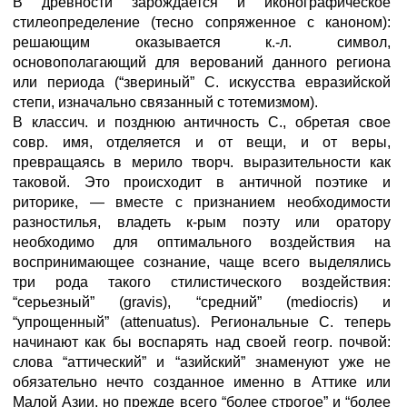
В древности зарождается и иконографическое
стилеопределение (тесно сопряженное с каноном):
решающим оказывается к.-л. символ,
основополагающий для верований данного региона
или периода (“звериный” С. искусства евразийской
степи, изначально связанный с тотемизмом).
В классич. и позднюю античность С., обретая свое
совр. имя, отделяется и от вещи, и от веры,
превращаясь в мерило творч. выразительности как
таковой. Это происходит в античной поэтике и
риторике, — вместе с признанием необходимости
разностилья, владеть к-рым поэту или оратору
необходимо для оптимального воздействия на
воспринимающее сознание, чаще всего выделялись
три рода такого стилистического воздействия:
“серьезный” (gravis), “средний” (mediocris) и
“упрощенный” (attenuatus). Региональные С. теперь
начинают как бы воспарять над своей геогр. почвой:
слова “аттический” и “азийский” знаменуют уже не
обязательно нечто созданное именно в Аттике или
Малой Азии, но прежде всего “более строгое” и “более