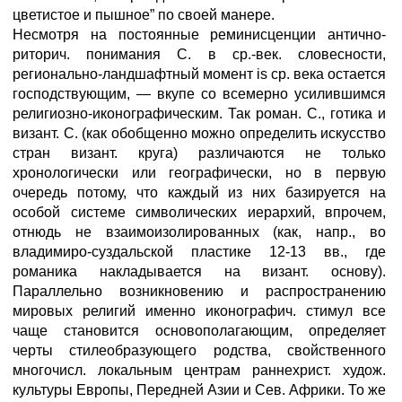
цветистое и пышное” по своей манере.
Несмотря на постоянные реминисценции антично-
риторич. понимания С. в ср.-век. словесности,
регионально-ландшафтный момент is ср. века остается
господствующим, — вкупе со всемерно усилившимся
религиозно-иконографическим. Так роман. С., готика и
визант. С. (как обобщенно можно определить искусство
стран визант. круга) различаются не только
хронологически или географически, но в первую
очередь потому, что каждый из них базируется на
особой системе символических иерархий, впрочем,
отнюдь не взаимоизолированных (как, напр., во
владимиро-суздальской пластике 12-13 вв., где
романика накладывается на визант. основу).
Параллельно возникновению и распространению
мировых религий именно иконографич. стимул все
чаще становится основополагающим, определяет
черты стилеобразующего родства, свойственного
многочисл. локальным центрам раннехрист. худож.
культуры Европы, Передней Азии и Сев. Африки. То же