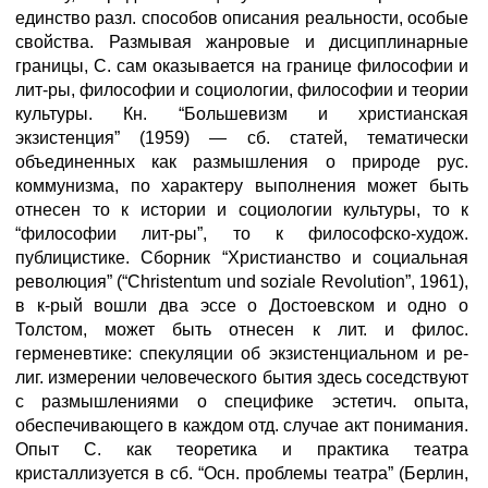
единство разл. способов описания реальности, особые
свойства. Размывая жанровые и дисциплинарные
границы, С. сам оказывается на границе философии и
лит-ры, философии и социологии, философии и теории
культуры. Кн. “Большевизм и христианская
экзистенция” (1959) — сб. статей, тематически
объединенных как размышления о природе рус.
коммунизма, по характеру выполнения может быть
отнесен то к истории и социологии культуры, то к
“философии лит-ры”, то к философско-худож.
публицистике. Сборник “Христианство и социальная
революция” (“Christentum und soziale Revolution”, 1961),
в к-рый вошли два эссе о Достоевском и одно о
Толстом, может быть отнесен к лит. и филос.
герменевтике: спекуляции об экзистенциальном и ре-
лиг. измерении человеческого бытия здесь соседствуют
с размышлениями о специфике эстетич. опыта,
обеспечивающего в каждом отд. случае акт понимания.
Опыт С. как теоретика и практика театра
кристаллизуется в сб. “Осн. проблемы театра” (Берлин,