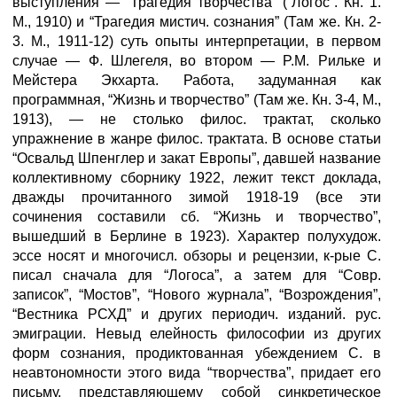
выступления — “Трагедия творчества” (“Логос”. Кн. 1.
М., 1910) и “Трагедия мистич. сознания” (Там же. Кн. 2-
3. М., 1911-12) суть опыты интерпретации, в первом
случае — Ф. Шлегеля, во втором — P.M. Рильке и
Мейстера Экхарта. Работа, задуманная как
программная, “Жизнь и творчество” (Там же. Кн. 3-4, М.,
1913), — не столько филос. трактат, сколько
упражнение в жанре филос. трактата. В основе статьи
“Освальд Шпенглер и закат Европы”, давшей название
коллективному сборнику 1922, лежит текст доклада,
дважды прочитанного зимой 1918-19 (все эти
сочинения составили сб. “Жизнь и творчество”,
вышедший в Берлине в 1923). Характер полухудож.
эссе носят и многочисл. обзоры и рецензии, к-рые С.
писал сначала для “Логоса”, а затем для “Совр.
записок”, “Мостов”, “Нового журнала”, “Возрождения”,
“Вестника РСХД” и других периодич. изданий. рус.
эмиграции. Невыд елейность философии из других
форм сознания, продиктованная убеждением С. в
неавтономности этого вида “творчества”, придает его
письму, представляющему собой синкретическое