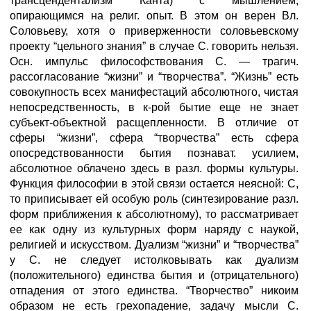
трансцендентализм Канта) с мышлением,
опирающимся на религ. опыт. В этом он верен Вл.
Соловьеву, хотя о приверженности соловьевскому
проекту “цельного знания” в случае С. говорить нельзя.
Осн. импульс философствования С. — трагич.
рассогласование “жизни” и “творчества”. “Жизнь” есть
совокупность всех манифестаций абсолютного, чистая
непосредственность, в к-рой бытие еще не знает
субъект-объектной расщепленности. В отличие от
сферы “жизни”, сфера “творчества” есть сфера
опосредствованности бытия познават. усилием,
абсолютное облачено здесь в разл. формы культуры.
Функция философии в этой связи остается неясной: С,
то приписывает ей особую роль (синтезирование разл.
форм приближения к абсолютному), то рассматривает
ее как одну из культурных форм наряду с наукой,
религией и искусством. Дуализм “жизни” и “творчества”
у С. не следует истолковывать как дуализм
(положительного) единства бытия и (отрицательного)
отпадения от этого единства. “Творчество” никоим
образом не есть грехопадение, задачу мысли С.