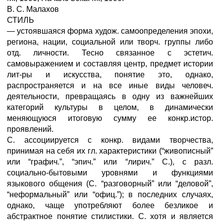
В. С. Малахов
СТИЛЬ
— устоявшаяся форма худож. самоопределения эпохи,
региона, нации, социальной или творч. группы либо
отд. личности. Тесно связанное с эстетич.
самовыражением и составляя центр, предмет истории
лит-ры и искусства, понятие это, однако,
распространяется и на все иные виды человеч.
деятельности, превращаясь в одну из важнейших
категорий культуры в целом, в динамически
меняющуюся итоговую сумму ее конкр.истор.
проявлений.
С. ассоциируется с конкр. видами творчества,
принимая на себя их гл. характеристики (“живописный”
или “графич.”, “эпич.” или “лирич.” С.), с разл.
социально-бытовыми уровнями и функциями
языкового общения (С. “разговорный” или “деловой”,
“неформальный” или “офиц.”); в последних случаях,
однако, чаще употребляют более безликое и
абстрактное понятие стилистики. С. хотя и является