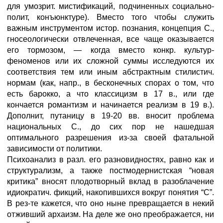
для умозрит. мистификаций, подчиненных социально-
полит, конъюнктуре). Вместо того чтобы служить
важным инструментом истор. познания, концепция С.,
гносеологически отвлеченная, все чаще оказывается
его тормозом, — когда вместо конкр. культур-
феноменов или их сложной суммы исследуются их
соответствия тем или иным абстрактным стилистич.
нормам (как, напр., в бесконечных спорах о том, что
есть барокко, а что классицизм в 17 в., или где
кончается романтизм и начинается реализм в 19 в.).
Дополнит, путаницу в 19-20 вв. вносит проблема
национальных С., до сих пор не нашедшая
оптимального разрешения из-за своей фатальной
зависимости от политики.
Психоанализ в разл. его разновидностях, равно как и
структурализм, а также постмодернистская “новая
критика” вносят плодотворный вклад в разоблачение
идиократич. фикций, накопившихся вокруг понятия “С”.
В рез-те кажется, что оно ныне превращается в некий
отживший архаизм. На деле же оно преображается, ни