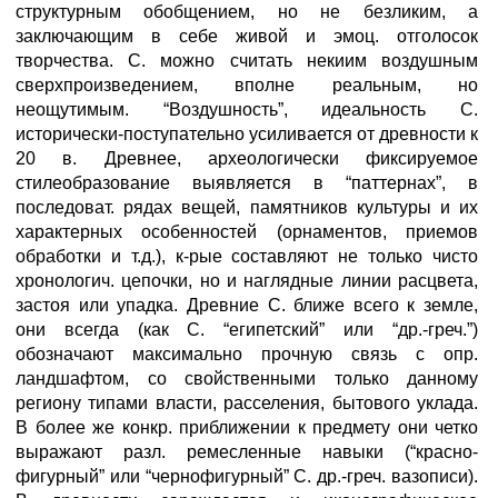
структурным обобщением, но не безликим, а
заключающим в себе живой и эмоц. отголосок
творчества. С. можно считать некиим воздушным
сверхпроизведением, вполне реальным, но
неощутимым. “Воздушность”, идеальность С.
исторически-поступательно усиливается от древности к
20 в. Древнее, археологически фиксируемое
стилеобразование выявляется в “паттернах”, в
последоват. рядах вещей, памятников культуры и их
характерных особенностей (орнаментов, приемов
обработки и т.д.), к-рые составляют не только чисто
хронологич. цепочки, но и наглядные линии расцвета,
застоя или упадка. Древние С. ближе всего к земле,
они всегда (как С. “египетский” или “др.-греч.”)
обозначают максимально прочную связь с опр.
ландшафтом, со свойственными только данному
региону типами власти, расселения, бытового уклада.
В более же конкр. приближении к предмету они четко
выражают разл. ремесленные навыки (“красно-
фигурный” или “чернофигурный” С. др.-греч. вазописи).