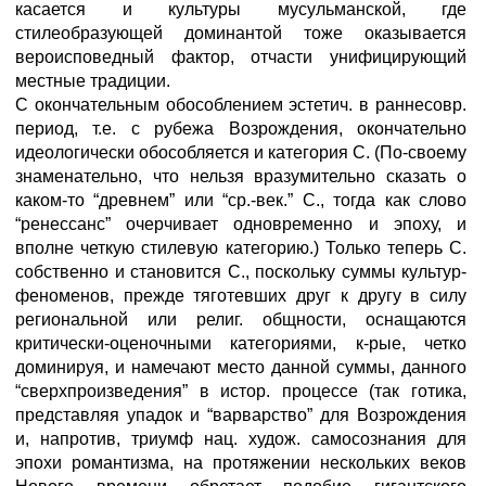
касается и культуры мусульманской, где
стилеобразующей доминантой тоже оказывается
вероисповедный фактор, отчасти унифицирующий
местные традиции.
С окончательным обособлением эстетич. в раннесовр.
период, т.е. с рубежа Возрождения, окончательно
идеологически обособляется и категория С. (По-своему
знаменательно, что нельзя вразумительно сказать о
каком-то “древнем” или “ср.-век.” С., тогда как слово
“ренессанс” очерчивает одновременно и эпоху, и
вполне четкую стилевую категорию.) Только теперь С.
собственно и становится С., поскольку суммы культур-
феноменов, прежде тяготевших друг к другу в силу
региональной или религ. общности, оснащаются
критически-оценочными категориями, к-рые, четко
доминируя, и намечают место данной суммы, данного
“сверхпроизведения” в истор. процессе (так готика,
представляя упадок и “варварство” для Возрождения
и, напротив, триумф нац. худож. самосознания для
эпохи романтизма, на протяжении нескольких веков