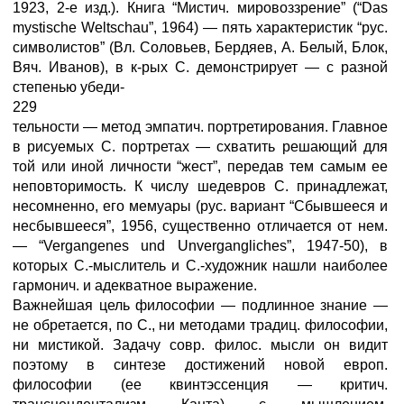
1923, 2-е изд.). Книга “Мистич. мировоззрение” (“Das
mystische Weltschau”, 1964) — пять характеристик “рус.
символистов” (Вл. Соловьев, Бердяев, А. Белый, Блок,
Вяч. Иванов), в к-рых С. демонстрирует — с разной
степенью убеди-
229
тельности — метод эмпатич. портретирования. Главное
в рисуемых С. портретах — схватить решающий для
той или иной личности “жест”, передав тем самым ее
неповторимость. К числу шедевров С. принадлежат,
несомненно, его мемуары (рус. вариант “Сбывшееся и
несбывшееся”, 1956, существенно отличается от нем.
— “Vergangenes und Unvergangliches”, 1947-50), в
которых С.-мыслитель и С.-художник нашли наиболее
гармонич. и адекватное выражение.
Важнейшая цель философии — подлинное знание —
не обретается, по С., ни методами традиц. философии,
ни мистикой. Задачу совр. филос. мысли он видит
поэтому в синтезе достижений новой европ.
философии (ее квинтэссенция — критич.