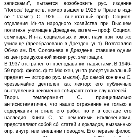
записками”, пытается возобновить рус. издание
“Логоса” (единств, номер вышел в 1925 в Праге в изд-
ве “Пламя”). С 1926 — внештатный проф. Социол.
отделения Ин-та народного хозяйства при Высшем
политехн. училище в Дрездене, затем — проф. Социол.
семинара Ин-та социальных и экон. наук при том же
училище (преобразовано в Дрезден, ун-т). Возглавлял
Об-во им. Вл. Соловьева в Дрездене, ставшее одним
из центров духовной жизни рус. эмиграции.
В 1937 отстранен от преподавания нацистами. В 1946-
59 проф. филос. ф-та Мюнхен, ун-та (ведет уникальный
предмет — историю рус. мысли). До самой кончины С.
чрезвычайно деятелен как лектор; его публичные
выступления неизменно собирают сотни слушателей.
Творч. темперамент С. принципиально
антисистематичен, что нашло отражение не только в
содержании и стиле его работ, но и в составе его
наследия. Книги С., за немногими исключениями,
представляют собой сб. статей и докладов, вызванных
опр. внутр. или внешним поводом. Его первые филос.