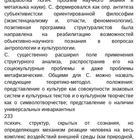
(разработка логич. проблем научного знания и
метаязыка науки). С. формировался как опр. антитеза
субъективистски ориентированной философии
(экзистенциализму и, отчасти, феноменологии),
позитивная программа структуралистов была
направлена на реабилитацию возможностей
объективно-научного познания в вопросах
антропологии и культурологии.
С. существенно расширил поле применения
структурного анализа, распространив его на
социокультурные проблемы и даже проблемы
метафизические. Общими для С. можно назвать
следующие теоретико-методол. положения:
представление о культуре как совокупности знаковых
систем и культурных текстов и о культурном творчестве
как о символотворчестве; представление о наличии
универсальных инвариантных
233
психич. структур, скрытых от сознания, но
определяющих механизм реакции человека на весь
комплекс воздействий внешней среды (как природной,