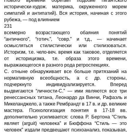
Нового времени обретает подобие гигантского
исторически-худож. материка, окруженного морем
симпатий и антипатий). Вся история, начиная с этого
рубежа, — под влиянием
231
всемерно возрастающего обаяния понятий
“античного”, “готич.”, “совр.” и т.д., — начинает
осмысляться стилистически или стилизоваться.
Историзм, т.е. чело-веч. время как таковое, отделяется
от историцизма, т.е. образа этого времени,
выражающегося в разного рода ретроспекциях.
С. отныне обнаруживает все больше притязаний на
нормативную всеобщность, а с др. стороны,
подчеркнуто индивидуализируется. Вперед
выдвигаются “личности-С.” — ими являются все три
ренессансных титана, Леонардо да Винчи, Рафаэль и
Микеланджело, а также Рембрандт в 17 в. и др. великие
мастера. Психологизация понятия в 17-18 вв.
дополнительно усиливается: слова Р. Бертона “Стиль
являет (arguit) человека” и Бюффона “Стиль — это
человек” издали предвещают психоанализ, показывая,