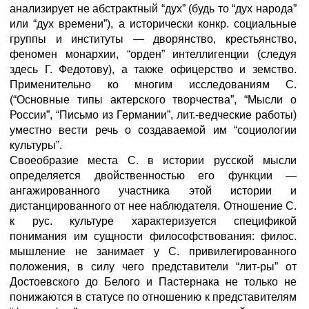
анализирует не абстрактный “дух” (будь то “дух народа”
или “дух времени”), а исторически конкр. социальные
группы и институты — дворянство, крестьянство,
феномен монархии, “орден” интеллигенции (следуя
здесь Г. Федотову), а также офицерство и земство.
Применительно ко многим исследованиям С.
(“Основные типы актерского творчества”, “Мысли о
России”, “Письмо из Германии”, лит.-ведческие работы)
уместно вести речь о создаваемой им “социологии
культуры”.
Своеобразие места С. в истории русской мысли
определяется двойственностью его функции —
ангажированного участника этой истории и
дистанцированного от нее наблюдателя. Отношение С.
к рус. культуре характеризуется спецификой
понимания им сущности философствования: филос.
мышление не занимает у С. привилегированного
положения, в силу чего представители “лит-ры” от
Достоевского до Белого и Пастернака не только не
понижаются в статусе по отношению к представителям