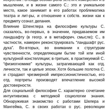
мышлении, и в жизни самого С.: это и уникальное
место, какое занимает в его работах проблематика
театра и лит-ры, и отношение к собств. жизни как к
предмету сознат. делания.
Влияние Шпенглера на философию культуры С.
сказалось, во-первых, в значении, придаваемом им
ландшафту (в геогр. и в метафорич. смысле); С., в
частности, намерен реконструировать “ландшафт рус.
духа”. Во-вторых, во внимании к структурам
чувственности, определяющим бытие той или иной
культурной констелляции; в-третьих, в практикуемой С.
“физиогномике” культуры, затрагивающей как отд.
личности, так и целые эпохи. Хотя большие полотна С.
и страдают чрезмерной импрессионистичностью, его
отд. портреты производят впечатление высокой
достоверности.
Для социальной философии С. характерно сочетание
интуитивизма с методикой социологии знания.
Обнаруживая знакомство с работами Шелера и
Мангейма, С. в своих работах о рус. революции