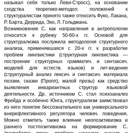
называл себя только Леви-Стросс), на основании
сходства теоретико-методол. положений к
структуралистам принято также относить Фуко, Лакана,
Р. Барта, Деррида, Эко, Л. Гольдмана.
Возникновение С. как направления в антропологии
относится к рубежу 50-60-х гг. Основой для
структурализма послужила методология структурного
анализа, применявшаяся с 20-х гг. к разработке
проблем лингвистики (структурная лингвистика —
построение структурных грамматич. и синтаксич.
моделей для естеств. языков) и лит-ведения
(структурный анализ лексич. и синтаксич. материала
поэзии, сказки (Пропп), малой прозы) как средство
выявления инвариантных структур языковой
деятельности. Др. источником С. стал психоанализ
Фрейда и особенно Юнга, структурализм заимствовал
из него понятие бессознательного как универсального
внерефлективного регулятора человеч. поведения.
Можно отметить также влияние неопозитивизма и
раннего постпозитивизма на формирование С.