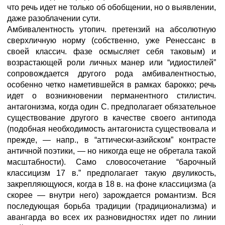
что речь идет не только об обобщении, но о выявлении,
даже разоблачении сути.
Амбивалентность утопич. претензий на абсолютную
сверхличную норму (собственно, уже Ренессанс в
своей классич. фазе осмысляет себя таковым) и
возрастающей роли личных манер или “идиостилей”
сопровождается другого рода амбивалентностью,
особенно четко наметившейся в рамках барокко; речь
идет о возникновении перманентного стилистич.
антагонизма, когда один С. предполагает обязательное
существование другого в качестве своего антипода
(подобная необходимость антагониста существовала и
прежде, — напр., в “аттически-азийском” контрасте
античной поэтики, — но никогда еще не обретала такой
масштабности). Само словосочетание “барочный
классицизм 17 в.” предполагает такую двуликость,
закрепляющуюся, когда в 18 в. на фоне классицизма (а
скорее — внутри него) зарождается романтизм. Вся
последующая борьба традиции (традиционализма) и
авангарда во всех их разновидностях идет по линии