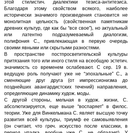
этой стилистич. диалектики тезиса-антитезиса.
Благодаря этому свойством всякого, наиболее
исторически значимого произведения становится не
монолитная цельность (свойственная памятникам
древних культур, где как бы “все свое”), но актуальный
или латентно подразумеваемый диалогизм,
полифония С., привлекающая в первую очередь
своими явными или скрытыми разностями.
В пространстве постпросветительской культуры
притязания того или иного стиля на всеобщую эстетич.
значимость со временем ослабевают. С сер. 19 в.
ведущую роль получают уже не “эпохальные” С., а
сменяющие друг друга (от импрессионизма до
позднейших авангардистских течений) направления,
определяющие динамику худож. моды.
С другой стороны, мельчая в худож. жизни, С.
абсолютизируется, еще выше “воспаряет” в филос.
теории. Уже для Винкельмана С. являет высшую точку
развития всей культуры, триумф ее самовыявления
(он считает, что греч. искусство после классики, в
период упадка, вообще уже С. не обладает). У