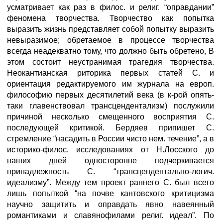
усматривает как раз в филос. и религ. “оправдании”
феномена творчества. Творчество как попытка
выразить жизнь представляет собой попытку выразить
невыразимое; обретаемое в процессе творчества
всегда неадекватно тому, что должно быть обретено, В
этом состоит неустранимая трагедия творчества.
Неокантианская риторика первых статей С. и
ориентация редактируемого им журнала на европ.
философию первых десятилетий века (в к-рой опять-
таки главенствовал трансцендентализм) послужили
причиной несколько смещенного восприятия С.
последующей критикой. Бердяев припишет С.
стремление “насадить в России чисто нем. течение”, а в
историко-филос. исследованиях от Н.Лосского до
наших дней односторонне подчеркивается
принадлежность С. “трансцендентально-логич.
идеализму”. Между тем проект раннего С. был всего
лишь попыткой “на почве кантовского критицизма
научно защитить и оправдать явно навеянный
романтиками и славянофилами религ. идеал”. По