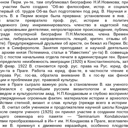
нном Перм. ун-те, там опубликовал биографию Н.И.Новикова; при
м участии было создано “Об-во философии, истор. и социал
 первый сб. трудов Об-ва был подготовлен под ред. В. Научная и
ость В. в Перми вскоре была прервана: установление в янв. 
ой власти превратило проф. рус, истории в политич
надежного (ему инкриминировалось членство в кадетской пар
с церковными деятелями, непролетарское происхождение, публик
граде популярной биографии П.Н.Милюкова, члена Времен
ьства, либеральная направленность лекций, критич. отзывы об 
те). Предупрежденный друзьями об аресте, он бежал из Перми. Вс
лся в Симферополе. Занятия преподават. и научной деятельно
в архиве князя Потемкина, статьи в “Известиях” ун-та) В. совмеща
20) с постом начальника отдела печати в администрации ген. Вран
определило неизбежность эмиграции (1920) в Константинополь, за
В февр. 1922 В. становится проф. рус. права на Рус. юрид. фа
ун-та в Праге. Работа на юрид. фак-те, в частности чтение к
права Рус. гос-ва, обратила внимание В. к гос-ву как фено
ции и проблемам рус. правовой культуры.
ие в Праге сыграло важную роль в становлении В. как ученого
близился с крупнейшим русским византологом и медиевис
оведом и культурологом акад. Н.П.Кондаковым и глубоко восприня
дтвержденные огромным фактич. материалом истории и археологи
йствии степной, визант. и слав. культур (прежде всего в истории
). В. считал себя учеником и продолжателем научной школы Конда
осле смерти ученого (1925) он принял участие в создании посто
ющего семинара его памяти — “Seminarium Kondakovian
твии преобразованный в Ин-т им. Н.Кондакова в Праге, возглавле
а же В. примкнул к движению евразийцев, особенно плодотв