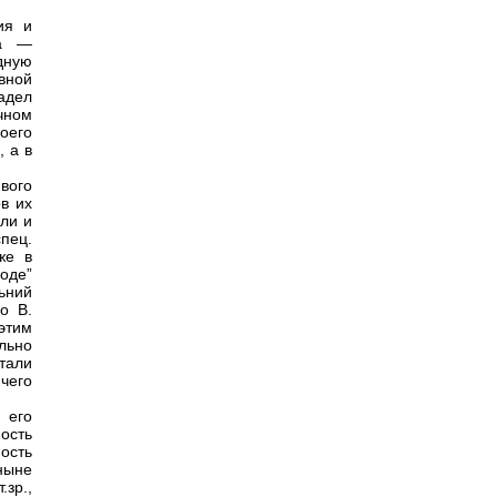
ия и
ма —
дную
вной
адел
чном
оего
, а в
вого
в их
ли и
пец.
же в
оде”
ьний
о В.
этим
льно
тали
чего
 его
ость
ость
ныне
зр.,