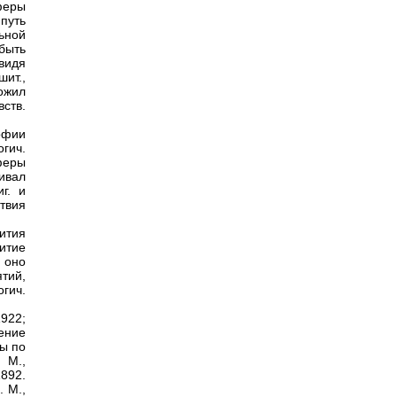
феры
 путь
ьной
быть
видя
ит.,
ожил
ств.
офии
огич.
феры
ивал
г. и
твия
ития
итие
 оно
тий,
гич.
1922;
оение
ды по
 М.,
1892.
. М.,