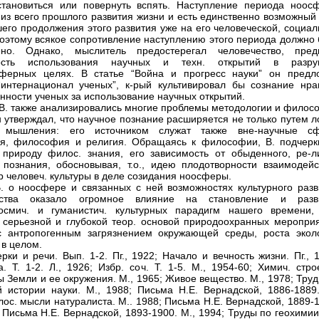
тановиться или повернуть вспять. Наступление периода ноос
 из всего прошлого развития жизни и есть единственно возможный
его продолжения этого развития уже на его человеческой, социал
поэтому всякое сопротивление наступлению этого периода должно 
ено. Однако, мыслитель предостерегал человечество, пред
ость использования научных и техн. открытий в разруш
сферных целях. В статье “Война и прогресс науки” он предл
“интернационал ученых”, к-рый культивировал бы сознание нрав
енности ученых за использование научных открытий.
 В. также анализировались многие проблемы методологии и филос
н утверждал, что научное познание расширяется не только путем л
 мышления: его источником служат также вне-научные с
я, философия и религия. Обращаясь к философии, В. подчерк
природу филос. знания, его зависимость от обыденного, ре-ли
 познания, обосновывая, т.о., идею плодотворности взаимодейс
р человеч. культуры в деле созидания ноосферы.
. о ноосфере и связанных с ней возможностях культурного разв
ества оказало огромное влияние на становление и разв
космич. и гуманистич. культурных парадигм нашего времени,
 серьезной и глубокой теор. основой природоохранных мероприя
 антропогенным загрязнением окружающей среды, роста эколо
 в целом.
ерки и речи. Вып. 1-2. Пг., 1922; Начало и вечность жизни. Пг., 
. Т. 1-2. Л., 1926; Избр. соч. Т. 1-5. М., 1954-60; Химич. стр
 Земли и ее окружения. М., 1965; Живое вещество. М., 1978; Тру
 истории науки. М., 1988; Письма Н.Е. Вернадской, 1886-1889.
лос. мысли натуралиста. М.. 1988; Письма Н.Е. Вернадской, 1889-
; Письма Н.Е. Вернадской, 1893-1900. М., 1994; Труды по геохимии