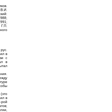
ков.
 В.И.
ский:
988;
991;
Г.П.
ного
 рус.
пил в
зи с
ал в
пытал
ния.
ежду
туре
собы
(это
пил в
-рой
атов;
тии,