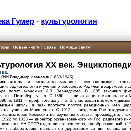
ка Гумер
-
культурология
торы
Новые книги
Связь
Помощь сайту
турология XX век. Энциклопеди
ЕНИЕ
ИЙ Владимир Иванович (1863-1945)
воиспытатель и мыслитель-гуманист, основоположник геохи
мии, радиогеологии и учения о биосфере. Родился в Харькове, в 
ора полит, экономии И.В. Вернадского. В 1885 закончил физ
ч. ф-т Петербург, ун-та. С 1890 — приват-доцент минералогии М
1898 по 1911 — проф. того же ун-та. В. участвовал в земском движе
высшей школы, в знак протеста против реакционных мер царс
ьства ушел из Моск. ун-та. С 1912 — академик Рос. академии н
организаторов Комиссии по изучению естеств. производительных
С 1922 по 1923 — директор организованного им Гос. радиевого ин-
анизовал в АН СССР отдел живого вещества, преобразованный в 19
мич. лабораторию, являлся ее директором со дня основания 