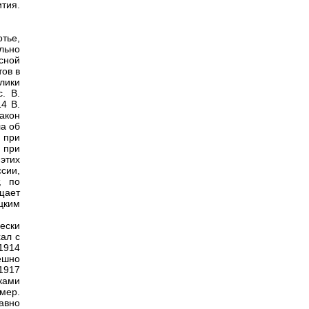
тия.
тье,
ельно
сной
тов в
лики
. В.
4 В.
акон
ла об
 при
 при
этих
сии,
, по
щает
цким
ески
хал с
1914
пешно
1917
ками
мер.
авно