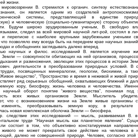
оей жизни.
мировоззрении В. стремился к органич. синтезу естествознан
ознания, он является одним из создателей антропокосмиз
зренческой системы, представляющей в единстве приро
скую) и человеческую (социально-гуманитарную) сторону объекти
сти. Будучи широко эрудированным ученым, В. свободно вл
языками, следил за всей мировой научной лит-рой, состоял в ли
 и переписке с наиболее крупными зарубежными учеными св
 что позволяло ему всегда быть на переднем крае научных знаний
водах и обобщениях заглядывать далеко вперед.
лью научных и филос. исследований В. является изучение жи
 Земли — совокупности обитающих на ней организмов, процессо
 дыхания и размножения, эволюции этих процессов в истории Зем
овеч. деятельности в преобразовании природных условий. В с
трудах, посвященных минералогии, геологии, биохимии, а так
“Живое вещество”, “Пространство и время в неживой и живой прир
ствляет ряд серьезных обобщений, охватывающих ближний и дал
земную кору, биосферу, жизнь человека и человечества. Именн
в научный оборот понятие “живого вещества”, понимая под 
ность всех живых организмов Земли. Мыслитель убедите
ет, что с возникновением жизни на Земле живые организмы с
 изменять, преобразовывать земную кору, в результате 
лась новая комплексная оболочка Земли — биосфера.
ор. следствие этих исследований — мысль, развиваемая В. в
тальном труде “Научная мысль как планетное явление”. Сущн
ли состоит в том, что объективно констатируемая направленн
я живого не может прекратить свое действие на человека в 
ющей, далеко не совершенной природе. Человек, согласно этой т.