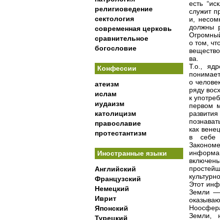
есть “ис
религиоведение
служит п
сектология
и, несом
должны р
современная церковь
Огромный
сравнительное
о том, ч
богословие
вещество
ва.
Т.о., яд
Конфессии
понимает
о челове
атеизм
ряду вос
ислам
к употре
иудаизм
первом 
католицизм
развити
познават
православие
как вене
протестантизм
в себе 
Закономе
информа
Иностранные языки
включены
простей
Английский
культурно
Французский
Этот инф
Немецкий
Земли — 
Иврит
оказыва
Ноосфера
Японский
Земли, 
Турецкий