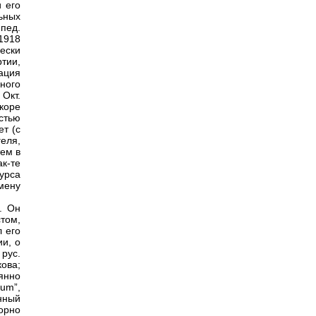
 его
ьных
 пед.
1918
ески
тии,
ация
ного
Окт.
коре
стью
ет (с
геля,
тем в
к-те
урса
мену
. Он
том,
л его
и, о
 рус.
кова;
янно
um”,
нный
орно