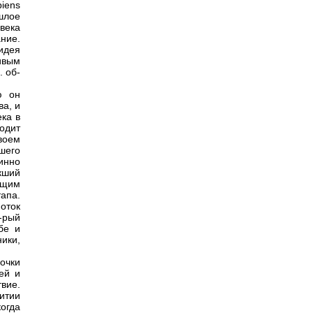
iens
шлое
века
ние.
идея
живым
. об-
ю он
а, и
ка в
одит
своем
шего
инно
кший
ющим
апа.
поток
-рый
бе и
ики,
очки
ей и
вие.
итии
огда