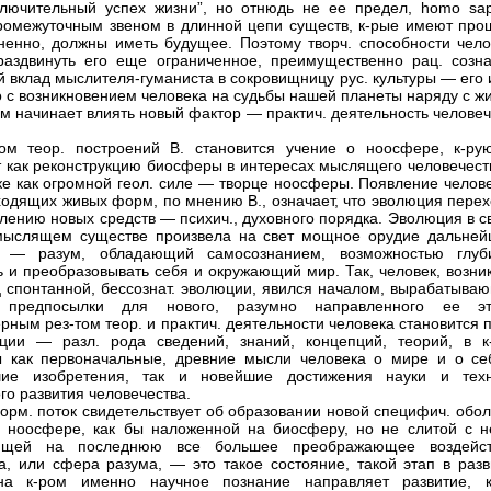
ключительный успех жизни”, но отнюдь не ее предел, homo sap
ромежуточным звеном в длинной цепи существ, к-рые имеют про
ненно, должны иметь будущее. Поэтому творч. способности чело
аздвинуть его еще ограниченное, преимущественно рац. созна
 вклад мыслителя-гуманиста в сокровищницу рус. культуры — его 
то с возникновением человека на судьбы нашей планеты наряду с 
м начинает влиять новый фактор — практич. деятельность человеч
ром теор. построений В. становится учение о ноосфере, к-ру
 как реконструкцию биосферы в интересах мыслящего человечеств
ке как огромной геол. силе — творце ноосферы. Появление челове
ходящих живых форм, по мнению В., означает, что эволюция перех
блению новых средств — психич., духовного порядка. Эволюция в 
мыслящем существе произвела на свет мощное орудие дальней
я — разум, обладающий самосознанием, возможностью глуб
ь и преобразовывать себя и окружающий мир. Так, человек, возни
ц спонтанной, бессознат. эволюции, явился началом, вырабатыва
предпосылки для нового, разумно направленного ее эт
рным рез-том теор. и практич. деятельности человека становится 
ции — разл. рода сведений, знаний, концепций, теорий, в к
 как первоначальные, древние мысли человека о мире и о се
шие изобретения, так и новейшие достижения науки и техн
го развития человечества.
орм. поток свидетельствует об образовании новой специфич. обол
ноосфере, как бы наложенной на биосферу, но не слитой с н
ющей на последнюю все большее преображающее воздейст
, или сфера разума, — это такое состояние, такой этап в разв
на к-ром именно научное познание направляет развитие, к