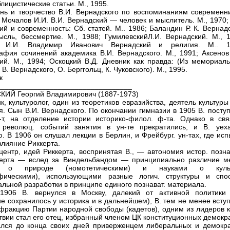
лицистические статьи. М., 1995.
знь и творчество В.И. Вернадского по воспоминаниям современни
; Мочалов И.И. В.И. Вернадский — человек и мыслитель. М., 1970;
ий и современность: Сб. статей. М.. 1986; Баландин Р. К. Вернад
ысль, бессмертие. М., 1988; ГумилевскийЛ.И. Вернадский. М., 1
 И.И. Владимир Иванович Вернадский и религия. М.. 1
афия сочинений академика В.И. Вернадского. М., 1991; Аксенов 
ий. М., 1994; Оскоцкий В.Д. Дневник как правда: (Из мемориаль
В. Вернадского, О. Берггольц, К. Чуковского). М., 1995.
к
_________________________________
ИЙ Георгий Владимирович (1887-1973)
к, культуролог, один из теоретиков евразийства, деятель культуры
я. Сын В.И. Вернадского. По окончании гимназии в 1905 В. посту
-т, на отделение истории историко-филол. ф-та. Однако в свя
 революц. событий занятия в ун-те прекратились, и В. уех
. В 1906 он слушал лекции в Берлин, и Фрейбург. ун-тах, где ис
влияние Риккерта.
центр, идей Риккерта, воспринятая В., — автономия истор. позна
керта — вслед за Виндельбандом — принципиально различие м
и о природе (номотетическими) и науками о куль
афическими), использующими разные логич. структуры и спо
альной разработки в принципе единого познават. материала.
1906 В. вернулся в Москву, далекий от активной политики 
е сохранилось у историка и в дальнейшем), В. тем не менее всту
 фракцию Партии народной свободы (кадетов), одним из лидеров к
твии стал его отец, избранный членом ЦК конституционных демокр
ался до конца своих дней приверженцем либеральных и демокра