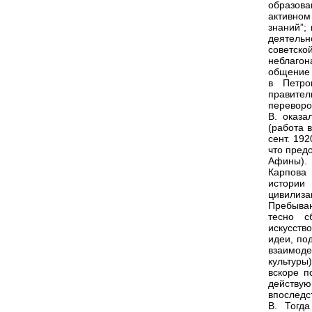
образова
активно
знаний”;
деятельн
советск
неблаго
общение 
в Петро
правител
переворо
В. оказа
(работа 
сент. 19
что пред
Афины). 
Карпова 
истории 
цивилиза
Пребыван
тесно с
искусств
идеи, по
взаимоде
культуры
вскоре п
действу
впоследс
В. Тогд