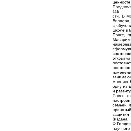
ценносте
Предпочт
115
сти. В М
Виппера,
с обучен
школе в 
Праге, г
Масарико
намерева
сформул
соотноше
открытии
постоян
постоянс
изменен
занимаю
мнению В
одну из 
и развиту
После ст
настроен
семьей в
принятый
защитил 
(издана
Ф.Голдер
научног