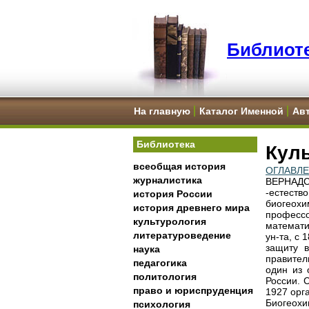
Библиоте
На главную
Каталог Именной
Ав
Библиотека
Куль
всеобщая история
ОГЛАВЛ
журналистика
ВЕРНАДСК
-естест
история России
биогеохи
история древнего мира
професс
культурология
математи
литературоведение
ун-та, с 
защиту 
наука
правител
педагогика
один из 
политология
России. 
право и юриспруденция
1927 орг
Биогеохи
психология