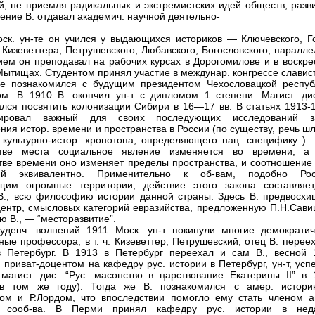
й, не приемля радикальных и экстремистских идей обществ, разви
ение В. отдавал академич. научной деятельно-
оск. ун-те он учился у выдающихся историков — Ключевского, Го
 Кизеветтера, Петрушевского, Любавского, Богословского; паралл
ием он преподавал на рабочих курсах в Дорогомилове и в воскре
Мытищах. Студентом принял участие в междунар. конгрессе славис
де познакомился с будущим президентом Чехословацкой респуб
м. В 1910 В. окончил ун-т с дипломом 1 степени. Магист. дис
лся посвятить колонизации Сибири в 16—17 вв. В статьях 1913-1
ировал важный для своих последующих исследований з
ния истор. времени и пространства в России (по существу, речь ш
 культурно-истор. хронотопа, определяющего нац. специфику ) :
стве места социальное явление изменяется во времени, а
тве времени оно изменяет пределы пространства, и соотношение 
ий эквивалентно. Применительно к об-вам, подобно Рос
щим огромные территории, действие этого закона составляет
., всю философию истории данной страны. Здесь В. предвосхи
центр, смысловых категорий евразийства, предложенную П.Н.Сави
ю В., — “месторазвитие”.
уденч. волнений 1911 Моск. ун-т покинули многие демократич
ные профессора, в т. ч. Кизеветтер, Петрушевский; отец В. перее
 Петербург. В 1913 в Петербург переехал и сам В., весной 
 приват-доцентом на кафедру рус. истории в Петербург, ун-т, ус
магист. дис. “Рус. масонство в царствование Екатерины II” в 
 в том же году). Тогда же В. познакомился с амер. истори
ом и Р.Лордом, что впоследствии помогло ему стать членом а
о сооб-ва. В Перми принял кафедру рус. истории в нед