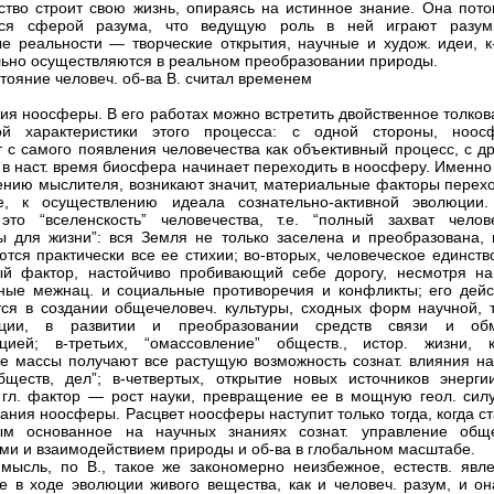
ство строит свою жизнь, опираясь на истинное знание. Она пото
тся сферой разума, что ведущую роль в ней играют разум
е реальности — творческие открытия, научные и худож. идеи, к
ьно осуществляются в реальном преобразовании природы.
стояние человеч. об-ва В. считал временем
ия ноосферы. В его работах можно встретить двойственное толков
ой характеристики этого процесса: с одной стороны, ноос
т с самого появления человечества как объективный процесс, с д
 в наст. время биосфера начинает переходить в ноосферу. Именно
нению мыслителя, возникают значит, материальные факторы перехо
е, к осуществлению идеала сознательно-активной эволюции.
это “вселенскость” человечества, т.е. “полный захват челов
 для жизни”: вся Земля не только заселена и преобразована, 
ются практически все ее стихии; во-вторых, человеческое единств
й фактор, настойчиво пробивающий себе дорогу, несмотря на
ные межнац. и социальные противоречия и конфликты; его дейс
ся в создании общечеловеч. культуры, сходных форм научной, т
ации, в развитии и преобразовании средств связи и об
цией; в-третьих, “омассовление” обществ., истор. жизни, к
е массы получают все растущую возможность сознат. влияния на
бществ, дел”; в-четвертых, открытие новых источников энергии
 гл. фактор — рост науки, превращение ее в мощную геол. силу,
дания ноосферы. Расцвет ноосферы наступит только тогда, когда с
ым основанное на научных знаниях сознат. управление обще
ми и взаимодействием природы и об-ва в глобальном масштабе.
мысль, по В., такое же закономерно неизбежное, естеств. явле
е в ходе эволюции живого вещества, как и человеч. разум, и он