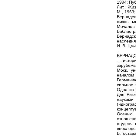
1994; Пуб
Лит.: Жи
М., 1963
Вернадск
жизнь, м
Мочалов
Библиогр
Вернадск
наследия 
И. В. Цвы
_______
ВЕРНАДСК
— истори
зарубежь
Моск. ун
началом
Германию
сильное 
Одна из 
Для Рик
наукам
(идиогр
концепту
Осенью 
отношени
студенч.
впоследс
В. остав