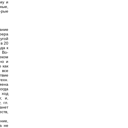
му и
ные,
-рые
ание
фера
ругой
 в 20
да к
 Во-
еком
но и
о как
 все
твие
ехн.
мена
огда
 ход
; и,
 гл.
танет
ств,
ние,
а не