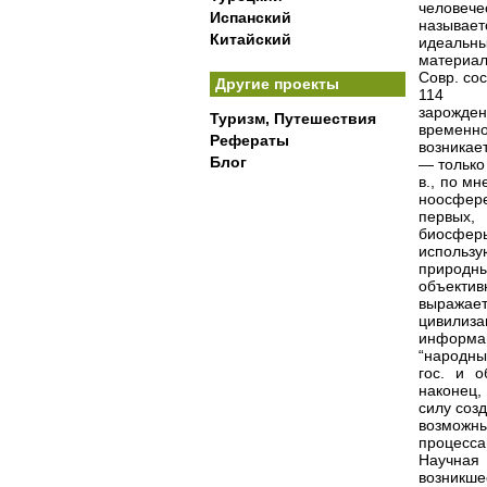
человече
Испанский
называе
Китайский
идеальны
материал
Совр. со
Другие проекты
114
зарожден
Туризм, Путешествия
временн
Рефераты
возникае
Блог
— только
в., по м
ноосфер
первых, 
биосферы
использу
природны
объектив
выражает
цивилиз
информа
“народны
гос. и о
наконец,
силу соз
возможн
процесса
Научная 
возникше