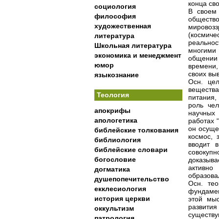
конца св
социология
В своем 
философия
обществ
художественная
мировоз
(космиче
литература
реально
Школьная литература
многими 
экономика и менеджмент
общении
юмор
времени,
своих вы
языкознание
Осн. це
вещества
Теология
питания,
роль чел
апокрифы
научных 
апологетика
работах 
он осуще
библейские толкования
космос, 
библиология
вводит 
библейские словари
совокуп
богословие
доказыва
активно
догматика
образова
душепопечительство
Осн. те
екклесиология
фундамен
история церкви
этой мыс
развити
оккультизм
существу
патрология