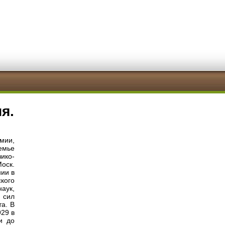
я.
мии,
семье
ико-
оск.
нии в
кого
аук,
 сил
та. В
29 в
и до