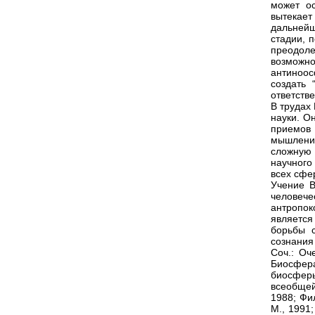
может ос
вытекает
дальнейш
стадии, 
преодол
возможн
антиноо
создать 
ответств
В трудах
науки. О
приемов
мышлени
сложную 
научного
всех сфе
Учение В
человеч
антропо
является
борьбы с
сознания
Соч.: Оч
Биосфера
биосферы
всеобщей
1988; Фи
М., 1991