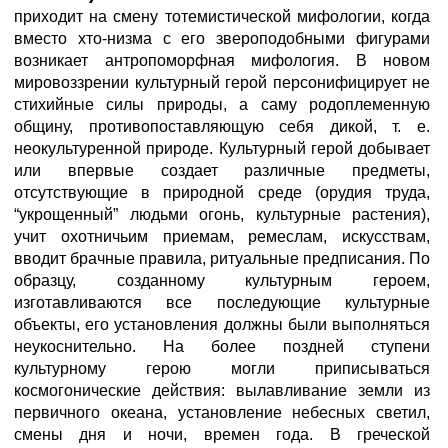
приходит на смену тотемистической мифологии, когда
вместо хто-низма с его звероподобными фигурами
возникает антропоморфная мифология. В новом
мировоззрении культурный герой персонифицирует не
стихийные силы природы, а саму родоплеменную
общину, противопоставляющую себя дикой, т. е.
неокультуренной природе. Культурный герой добывает
или впервые создает различные предметы,
отсутствующие в природной среде (орудия труда,
“укрощенный” людьми огонь, культурные растения),
учит охотничьим приемам, ремеслам, искусствам,
вводит брачные правила, ритуальные предписания. По
образцу, созданному культурным героем,
изготавливаются все последующие культурные
объекты, его установления должны были выполняться
неукоснительно. На более поздней ступени
культурному герою могли приписываться
космогонические действия: вылавливание земли из
первичного океана, установление небесных светил,
смены дня и ночи, времен года. В греческой