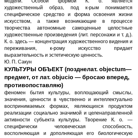
модели. Особой формой К. о. является
художественный образ, под к-рым понимается
специфическое средство и форма освоения жизни
искусством, а также возникающие в процессе
творчества автономные самоценные целостные
художественные произведения (лит. персонажи и т. д.).
К. о. здесь — концентрация художественного видения и
переживания, к-рому искусство придает
выразительность и эстетическую ценность.
Ю. П. Сакун
КУЛЬТУРЫ ОБЪЕКТ (позднелат. objectum—
предмет, от лат. objucio — бросаю вперед,
противопоставляю)
феномен бытия культуры, воплощающий смыслы,
значения, ценности в чувственно и интеллектуально
воспринимаемых формах, являющихся продуктом
реализации социально значимой и целенаправленной
активности субъекта культуры. Творение К. о. —
специфически человеческая способность,
восполняющая и дополняющая его биологическую