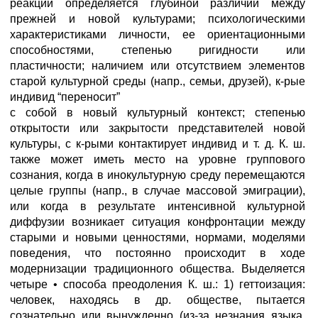
реакции определяется глубиной различий между
прежней и новой культурами; психологическими
характеристиками личности, ее ориентационными
способностями, степенью ригидности или
пластичности; наличием или отсутствием элементов
старой культурной среды (напр., семьи, друзей), к-рые
индивид “переносит”
с собой в новый культурный контекст; степенью
открытости или закрытости представителей новой
культуры, с к-рыми контактирует индивид и т. д. К. ш.
также может иметь место на уровне группового
сознания, когда в инокультурную среду перемещаются
целые группы (напр., в случае массовой эмиграции),
или когда в результате интенсивной культурной
диффузии возникает ситуация конфронтации между
старыми и новыми ценностями, нормами, моделями
поведения, что постоянно происходит в ходе
модернизации традиционного общества. Выделяется
четыре • способа преодоления К. ш.: 1) геттоизация:
человек, находясь в др. обществе, пытается
сознательно или вынужденно (из-за незнания языка,