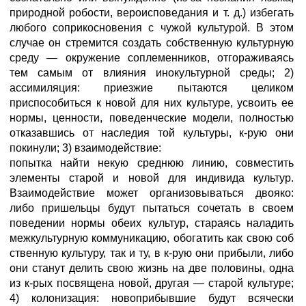
природной робости, вероисповедания и т. д.) избегать
любого соприкосновения с чужой культурой. В этом
случае он стремится создать собственную культурную
среду — окружение соплеменников, отгораживаясь
тем самым от влияния инокультурной среды; 2)
ассимиляция: приезжие пытаются целиком
приспособиться к новой для них культуре, усвоить ее
нормы, ценности, поведенческие модели, полностью
отказавшись от наследия той культуры, к-рую они
покинули; 3) взаимодействие:
попытка найти некую среднюю линию, совместить
элементы старой и новой для индивида культур.
Взаимодействие может организовываться двояко:
либо пришельцы будут пытаться сочетать в своем
поведении нормы обеих культур, стараясь наладить
межкультурную коммуникацию, обогатить как свою соб
ственную культуру, так и ту, в к-рую они прибыли, либо
они станут делить свою жизнь на две половины, одна
из к-рых посвящена новой, другая — старой культуре;
4) колонизация: новоприбывшие будут всячески