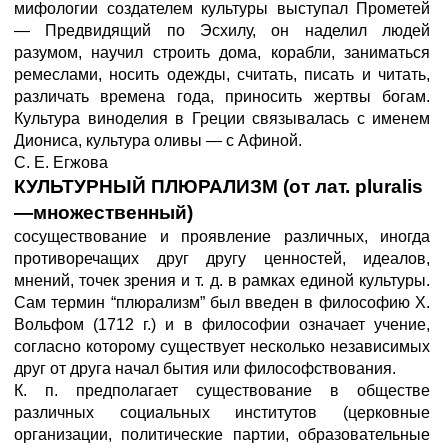
мифологии создателем культуры выступал Прометей
— Предвидящий по Эсхилу, он наделил людей
разумом, научил строить дома, корабли, заниматься
ремеслами, носить одежды, считать, писать и читать,
различать времена года, приносить жертвы богам.
Культура виноделия в Греции связывалась с именем
Диониса, культура оливы — с Афиной.
С. Е. Егжова
КУЛЬТУРНЫЙ ПЛЮРАЛИЗМ (от лат. pluralis
—множественный)
сосуществование и проявление различных, иногда
противоречащих друг другу ценностей, идеалов,
мнений, точек зрения и т. д. в рамках единой культуры.
Сам термин “плюрализм” был введен в философию X.
Вольфом (1712 г.) и в философии означает учение,
согласно которому существует несколько независимых
друг от друга начал бытия или философствования.
К. п. предполагает существование в обществе
различных социальных институтов (церковные
организации, политические партии, образовательные