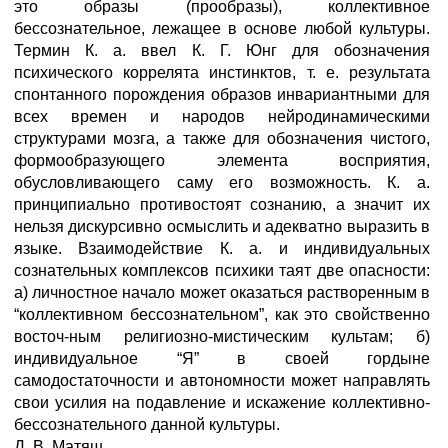
это образы (прообразы), коллективное
бессознательное, лежащее в основе любой культуры.
Термин К. а. ввел К. Г. Юнг для обозначения
психического коррелята инстинктов, т. е. результата
спонтанного порождения образов инвариантными для
всех времен и народов нейродинамическими
структурами мозга, а также для обозначения чистого,
формообразующего элемента восприятия,
обусловливающего саму его возможность. К. а.
принципиально противостоят сознанию, а значит их
нельзя дискурсивно осмыслить и адекватно выразить в
языке. Взаимодействие К. а. и индивидуальных
сознательных комплексов психики таят две опасности:
а) личностное начало может оказаться растворенным в
“коллективном бессознательном”, как это свойственно
восточ-ным религиозно-мистическим культам; б)
индивидуальное “Я” в своей гордыне
самодостаточности и автономности может направлять
свои усилия на подавление и искажение коллективно-
бессознательного данной культуры.
Д. В. Матяш