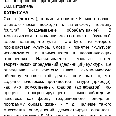
распространение, функционирование.
О.М. Штомпель
КУЛЬТУРА
Слово (лексема), термин и понятие К. многозначны.
Этимологически восходит к латинскому термину
“cultura” (возделывание, обрабатывание), В
теологическом толковании его соотносят с “культом”,
верой, полагая, что культ — это бутон, из которого
произрастает культура. Слово и понятие “культура”
используются и применяются в несовпадающих
отношениях. Насчитывается несколько сотен
теоретических определений (дефиниций) культуры. Ее
определяют как систему знаков, символическую
оболочку человеческой деятельности; как то, что
содеяно человеком, противостоит натуре (природе),
как мир искусственных фактов (артефактов); как
процесс прогрессирующего самоосвобождения
человека; как форму традиционного поведения,
программу образа жизни и т. д. Наличие такого
множества определений демонстрирует сложность
того, что именуют К. Это зависит от того, что пестр и