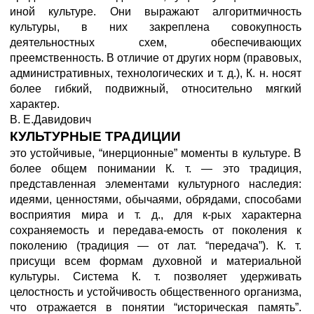
иной культуре. Они выражают алгоритмичность
культуры, в них закреплена совокупность
деятельностных схем, обеспечивающих
преемственность. В отличие от других норм (правовых,
административных, технологических и т. д.), К. н. носят
более гибкий, подвижный, относительно мягкий
характер.
В. Е.Давидович
КУЛЬТУРНЫЕ ТРАДИЦИИ
это устойчивые, “инерционные” моменты в культуре. В
более общем понимании К. т. — это традиция,
представленная элементами культурного наследия:
идеями, ценностями, обычаями, обрядами, способами
восприятия мира и т. д., для к-рых характерна
сохраняемость и передава-емость от поколения к
поколению (традиция — от лат. “передача”). К. т.
присущи всем формам духовной и материальной
культуры. Система К. т. позволяет удерживать
целостность и устойчивость общественного организма,
что отражается в понятии “историческая память”.