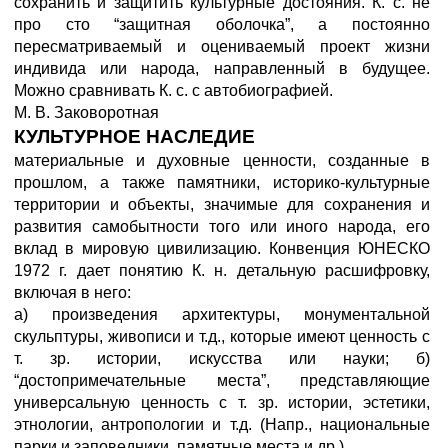
сохранить и защитить культурные достояния. К. с. не
про сто “защитная оболочка”, а постоянно
пересматриваемый и оцениваемый проект жизни
индивида или народа, направленный в будущее.
Можно сравнивать К. с. с автобиографией.
М. В. Заковоротная
КУЛЬТУРНОЕ НАСЛЕДИЕ
материальные и духовные ценности, созданные в
прошлом, а также памятники, историко-культурные
территории и объекты, значимые для сохранения и
развития самобытности того или иного народа, его
вклад в мировую цивилизацию. Конвенция ЮНЕСКО
1972 г. дает понятию К. н. детальную расшифровку,
включая в него:
а) произведения архитектуры, монументальной
скульптуры, живописи и т.д., которые имеют ценность с
т. зр. истории, искусства или науки; б)
“достопримечательные места”, представляющие
универсальную ценность с т. зр. истории, эстетики,
этнологии, антропологии и т.д. (Напр., национальные
парки и заповедники, памятные места и др.).