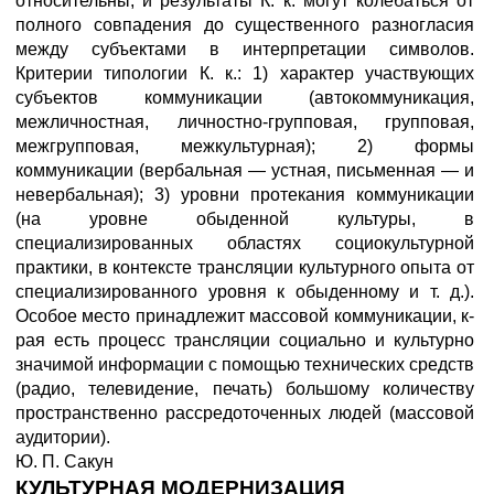
относительны, и результаты К. к. могут колебаться от
полного совпадения до существенного разногласия
между субъектами в интерпретации символов.
Критерии типологии К. к.: 1) характер участвующих
субъектов коммуникации (автокоммуникация,
межличностная, личностно-групповая, групповая,
межгрупповая, межкультурная); 2) формы
коммуникации (вербальная — устная, письменная — и
невербальная); 3) уровни протекания коммуникации
(на уровне обыденной культуры, в
специализированных областях социокультурной
практики, в контексте трансляции культурного опыта от
специализированного уровня к обыденному и т. д.).
Особое место принадлежит массовой коммуникации, к-
рая есть процесс трансляции социально и культурно
значимой информации с помощью технических средств
(радио, телевидение, печать) большому количеству
пространственно рассредоточенных людей (массовой
аудитории).
Ю. П. Сакун
КУЛЬТУРНАЯ МОДЕРНИЗАЦИЯ