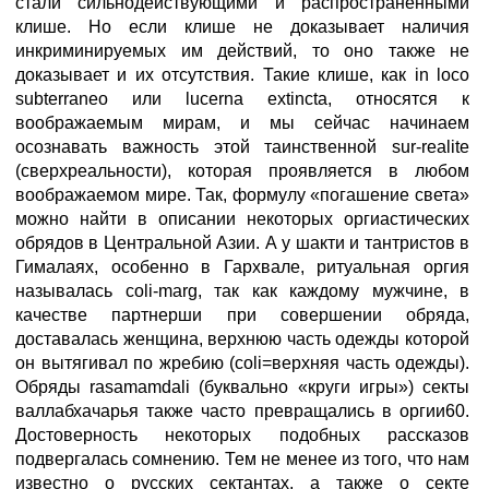
стали сильнодействующими и распространенными
клише. Но если клише не доказывает наличия
инкриминируемых им действий, то оно также не
доказывает и их отсутствия. Такие клише, как in loco
subterraneo или lucerna extincta, относятся к
воображаемым мирам, и мы сейчас начинаем
осознавать важность этой таинственной sur-realite
(сверхреальности), которая проявляется в любом
воображаемом мире. Так, формулу «погашение света»
можно найти в описании некоторых оргиастических
обрядов в Центральной Азии. А у шакти и тантристов в
Гималаях, особенно в Гархвале, ритуальная оргия
называлась coli-marg, так как каждому мужчине, в
качестве партнерши при совершении обряда,
доставалась женщина, верхнюю часть одежды которой
он вытягивал по жребию (сoli=верхняя часть одежды).
Обряды rasamamdali (буквально «круги игры») секты
валлабхачарья также часто превращались в оргии60.
Достоверность некоторых подобных рассказов
подвергалась сомнению. Тем не менее из того, что нам
известно о русских сектантах, а также о секте