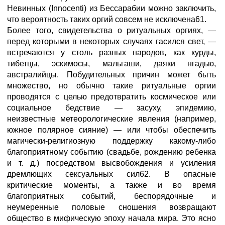
Невинных (Innocenti) из Бессарабии можно заключить,
что вероятность таких оргий совсем не исключена61.
Более того, свидетельства о ритуальных оргиях, —
перед которыми в некоторых случаях гасился свет, —
встречаются у столь разных народов, как курды,
тибетцы, эскимосы, мальгаши, даяки нгадью,
австралийцы. Побудительных причин может быть
множество, но обычно такие ритуальные оргии
проводятся с целью предотвратить космическое или
социальное бедствие — засуху, эпидемию,
неизвестные метеорологические явления (например,
южное полярное сияние) — или чтобы обеспечить
магически-религиозную поддержку какому-либо
благоприятному событию (свадьбе, рождению ребенка
и т. д.) посредством высвобождения и усиления
дремлющих сексуальных сил62. В опасные
критические моменты, а также и во время
благоприятных событий, беспорядочные и
неумеренные половые сношения возвращают
общество в мифическую эпоху начала мира. Это ясно