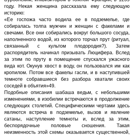
году. Некая женщина рассказала ему следующую
историю:
«Ее госпожа часто водила ее в подземелье, где
собиралась толпа мужчин и женщин с факелами и
свечами. Все они собирались вокруг большого сосуда,
наполненного водой, из которого торчал прут (ритуал,
связанный с культом плодородия?). Затем
распорядитель начинал призывать Люцифера. Вслед
за этим по пруту в помещение спускался ужасного
вида кот. Окунув хвост в воду, он пользовался им как
кропилом. Потом все факелы гасли, и в наступившей
темноте собравшиеся без разбора хватали своих
соседей в объятия»49.
Подобные описания шабаша ведьм, с небольшими
изменениями, в изобилии встречаются в продолжение
следующих столетий. Специфическими чертами здесь
являются встреча в подземелье, вызов и явление
сатаны, наступление темноты и, вслед за этим,
беспорядочные половые сношения. Такая
неизменность этой схемы оказывается существенной,