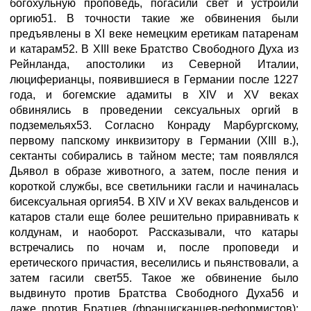
богохульную проповедь, погасили свет и устроили
оргию51. В точности такие же обвинения были
предъявлены в XI веке немецким еретикам патаренам
и катарам52. В XIII веке Братство Свободного Духа из
Рейнланда, апостолики из Северной Италии,
люциферианцы, появившиеся в Германии после 1227
года, и богемские адамиты в XIV и XV веках
обвинялись в проведении сексуальных оргий в
подземельях53. Согласно Конраду Марбургскому,
первому папскому инквизитору в Германии (XIII в.),
сектанты собирались в тайном месте; там появлялся
Дьявол в образе животного, а затем, после пения и
короткой службы, все светильники гасли и начиналась
бисексуальная оргия54. В XIV и XV веках вальденсов и
катаров стали еще более решительно приравнивать к
колдунам, и наоборот. Рассказывали, что катары
встречались по ночам и, после проповеди и
еретического причастия, веселились и пьянствовали, а
затем гасили свет55. Такое же обвинение было
выдвинуто против Братства Свободного Духа56 и
даже против Братцев (францисканцев-реформистов):