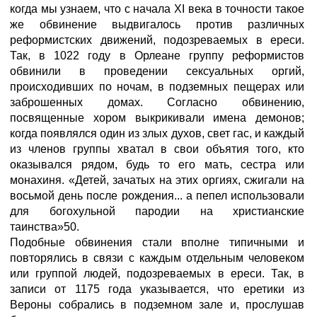
когда мы узнаем, что с начала XI века в точности такое
же обвинение выдвигалось против различных
реформистских движений, подозреваемых в ереси.
Так, в 1022 году в Орлеане группу реформистов
обвинили в проведении сексуальных оргий,
происходивших по ночам, в подземных пещерах или
заброшенных домах. Согласно обвинению,
посвященные хором выкрикивали имена демонов;
когда появлялся один из злых духов, свет гас, и каждый
из членов группы хватал в свои объятия того, кто
оказывался рядом, будь то его мать, сестра или
монахиня. «Детей, зачатых на этих оргиях, сжигали на
восьмой день после рождения... а пепел использовали
для богохульной пародии на христианские
таинства»50.
Подобные обвинения стали вполне типичными и
повторялись в связи с каждым отдельным человеком
или группой людей, подозреваемых в ереси. Так, в
записи от 1175 года указывается, что еретики из
Вероны собрались в подземном зале и, прослушав