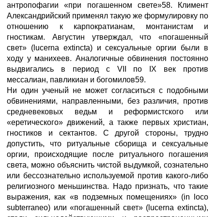
антропофагии «при погашенном свете»58. Климент
Александрийский применял такую же формулировку по
отношению к карпократианам, монтанистам и
гностикам. Августин утверждал, что «погашенный
свет» (lucerna extincta) и сексуальные оргии были в
ходу у манихеев. Аналогичные обвинения постоянно
выдвигались в период с VII по IX век против
мессалиан, павликиан и богомилов59.
Ни один ученый не может согласиться с подобными
обвинениями, направленными, без различия, против
средневековых ведьм и реформистского или
«еретического» движений, а также первых христиан,
гностиков и сектантов. С другой стороны, трудно
допустить, что ритуальные сборища и сексуальные
оргии, происходящие после ритуального погашения
света, можно объяснить чистой выдумкой, сознательно
или бессознательно используемой против какого-либо
религиозного меньшинства. Надо признать, что такие
выражения, как «в подземных помещениях» (in loco
subterraneo) или «погашенный свет» (lucerna extincta),