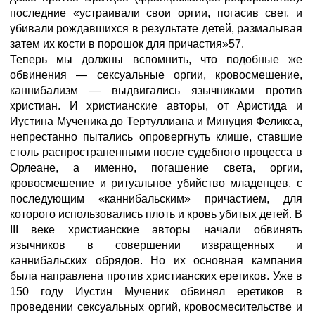
последние «устраивали свои оргии, погасив свет, и
убивали рождавшихся в результате детей, размалывая
затем их кости в порошок для причастия»57.
Теперь мы должны вспомнить, что подобные же
обвинения — сексуальные оргии, кровосмешение,
каннибализм — выдвигались язычниками против
христиан. И христианские авторы, от Аристида и
Иустина Мученика до Тертуллиана и Минуция Феликса,
непрестанно пытались опровергнуть клише, ставшие
столь распространенными после судебного процесса в
Орлеане, а именно, погашение света, оргии,
кровосмешение и ритуальное убийство младенцев, с
последующим «каннибальским» причастием, для
которого использовались плоть и кровь убитых детей. В
III веке христианские авторы начали обвинять
язычников в совершении извращенных и
каннибальских обрядов. Но их основная кампания
была направлена против христианских еретиков. Уже в
150 году Иустин Мученик обвинял еретиков в
проведении сексуальных оргий, кровосмесительстве и