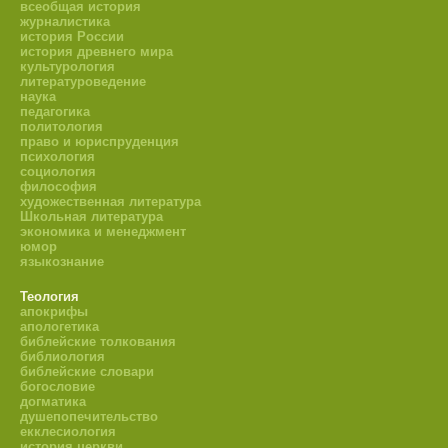
всеобщая история
журналистика
история России
история древнего мира
культурология
литературоведение
наука
педагогика
политология
право и юриспруденция
психология
социология
философия
художественная литература
Школьная литература
экономика и менеджмент
юмор
языкознание
Теология
апокрифы
апологетика
библейские толкования
библиология
библейские словари
богословие
догматика
душепопечительство
екклесиология
история церкви