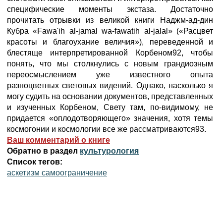
специфические моменты экстаза. Достаточно
прочитать отрывки из великой книги Наджм-ад-дин
Кубра «Fawa'ih al-jamal wa-fawatih al-jalal» («Расцвет
красоты и благоухание величия»), переведенной и
блестяще интерпретированной Корбеном92, чтобы
понять, что мы столкнулись с новым грандиозным
переосмыслением уже известного опыта
разноцветных световых видений. Однако, насколько я
могу судить на основании документов, представленных
и изученных Корбеном, Свету там, по-видимому, не
придается «оплодотворяющего» значения, хотя темы
космогонии и космологии все же рассматриваются93.
Ваш комментарий о книге
Обратно в раздел
культурология
Список тегов:
аскетизм самоограничение