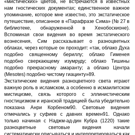
«мистических» цветов, не встречаются в известных
нам гностических документах; единственное важное
упоминание, которое мне известно, это экстатическое
путешествие, описанное в «Парафразе Сима» (№ 27 в
библиотеке, обнаруженной в Хенобоскионе).
Вспоминая свои видения во время экстатического
вознесения, Сим рассказывает о разноцветных
облаках, через которые он проходит: «так, облако Духа
подобно священному бериллу; облако Гименея
подобно сверкающему изумруду; облако Тишины
подобно прекрасному амаранту; а облако Центра
(Mesotes) подобно чистому гиацинту»89.
Экстатические видения разноцветного света играют
важную роль в исламском, а особенно в исмаилитском
мистицизме, связь которого с эллинистическим
гностицизмом и иранской традицией была убедительно
показана Анри Корбеном90. Световые видения
отмечались у суфиев с давних времен91. Однако
только начиная с Наджм-ад-дин Кубра (1220) такие
разноцветные световые видения начали
систематически описываться и интерпретироваться как