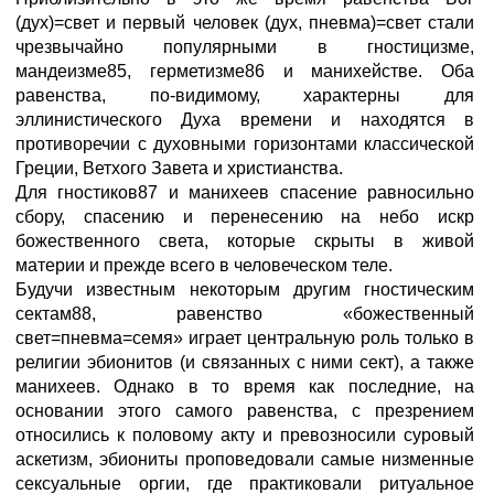
(дух)=свет и первый человек (дух, пневма)=свет стали
чрезвычайно популярными в гностицизме,
мандеизме85, герметизме86 и манихействе. Оба
равенства, по-видимому, характерны для
эллинистического Духа времени и находятся в
противоречии с духовными горизонтами классической
Греции, Ветхого Завета и христианства.
Для гностиков87 и манихеев спасение равносильно
сбору, спасению и перенесению на небо искр
божественного света, которые скрыты в живой
материи и прежде всего в человеческом теле.
Будучи известным некоторым другим гностическим
сектам88, равенство «божественный
свет=пневма=семя» играет центральную роль только в
религии эбионитов (и связанных с ними сект), а также
манихеев. Однако в то время как последние, на
основании этого самого равенства, с презрением
относились к половому акту и превозносили суровый
аскетизм, эбиониты проповедовали самые низменные
сексуальные оргии, где практиковали ритуальное