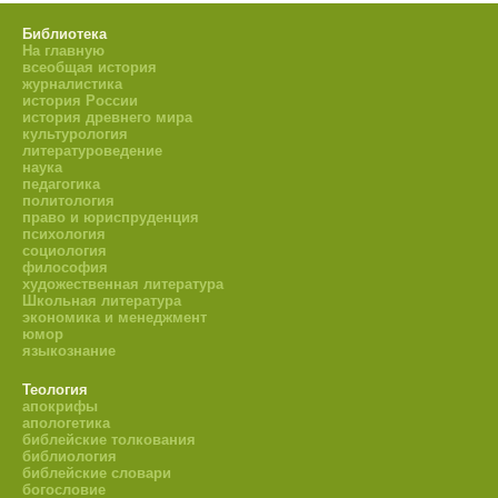
Библиотека
На главную
всеобщая история
журналистика
история России
история древнего мира
культурология
литературоведение
наука
педагогика
политология
право и юриспруденция
психология
социология
философия
художественная литература
Школьная литература
экономика и менеджмент
юмор
языкознание
Теология
апокрифы
апологетика
библейские толкования
библиология
библейские словари
богословие