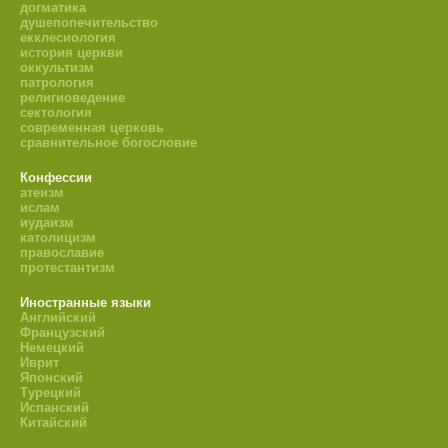
догматика
душепопечительство
екклесиология
история церкви
оккультизм
патрология
религиоведение
сектология
современная церковь
сравнительное богословие
Конфессии
атеизм
ислам
иудаизм
католицизм
православие
протестантизм
Иностранные языки
Английский
Французский
Немецкий
Иврит
Японский
Турецкий
Испанский
Китайский