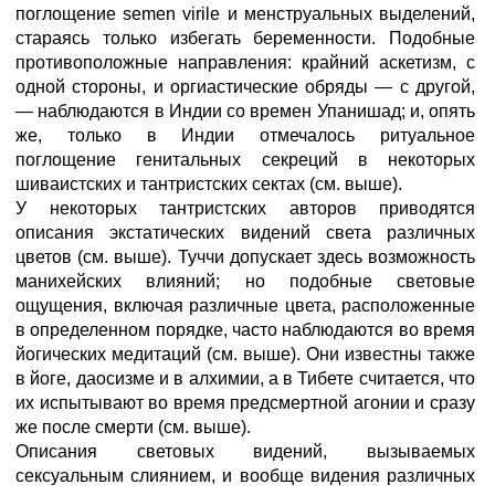
поглощение semen virile и менструальных выделений,
стараясь только избегать беременности. Подобные
противоположные направления: крайний аскетизм, с
одной стороны, и оргиастические обряды — с другой,
— наблюдаются в Индии со времен Упанишад; и, опять
же, только в Индии отмечалось ритуальное
поглощение генитальных секреций в некоторых
шиваистских и тантристских сектах (см. выше).
У некоторых тантристских авторов приводятся
описания экстатических видений света различных
цветов (см. выше). Туччи допускает здесь возможность
манихейских влияний; но подобные световые
ощущения, включая различные цвета, расположенные
в определенном порядке, часто наблюдаются во время
йогических медитаций (см. выше). Они известны также
в йоге, даосизме и в алхимии, а в Тибете считается, что
их испытывают во время предсмертной агонии и сразу
же после смерти (см. выше).
Описания световых видений, вызываемых
сексуальным слиянием, и вообще видения различных