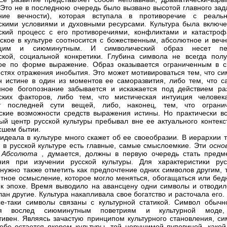
 Это не в последнюю очередь было вызвано высотой главного зад
ение вечности), которая вступала в противоречие с реаль
скими условиями и духовными ресурсами. Культура была включе
ский процесс с его противоречиями, конфликтами и катастроф
ское в культуре соотносится с божественным, абсолютное и вечн
щим и сиюминутным. И символический образ несет пе
ской, социальной конкретики. Глубина символа не всегда полу
ое по форме выражение. Образ оказывается ограниченным в с
стях отражения инобытия. Это может мотивироваться тем, что си
н истине в один из моментов ее саморазвития, либо тем, что с
ное богопознание забывается и искажается под действием ра
ских факторов, либо тем, что мистическая интуиция человек
ет последней сути вещей, либо, наконец, тем, что ограни
ские возможности средств выражения истины. Но практически вс
ый центр русской культуры пребывал вне ее актуального контекст
сшем бытии.
идеала в культуре много скажет об ее своеобразии. В иерархии т
 в русской культуре есть главные, самые смыслоемкие. Эти
осно
ы Абсолюта
, думается, должны в первую очередь стать предм
ния при изучении русской культуры. Для характеристики рус
 нужно также отметить как предпочтение одних символов другим, 
етное осмысление, которое могло меняться, обогащаться или бедн
 к эпохе. Время выводило на авансцену одни символы и отводил
лан другие. Культура накапливала свое богатство и расточала его.
е-таки символы связаны с культурной статикой. Символ обычн
ся вослед сиюминутным поветриям и культурной моде
тивен. Являясь зачастую принципом культурного становления, си
ебе остается якорем культуры, той нерушимой пуповиной, какой