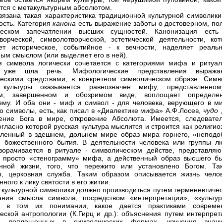
тся с метакультурным абсолютом.
вязана такая характеристика традиционной культурной символики,
ость. Категория
канона
есть выражение заботы о достоверном, по
ческом запечатлении высших сущностей. Канонизация есть
творческой, символотворческой, эстетической деятельности, кот
ет историческое, событийное - к вечности, наделяет реальн
ым смыслом (или выделяет его в ней).
я символа логически сочетается с категориями мифа и ритуал
 уже шла речь. Мифологические представления выража
ескими средствами, в конкретном символическом образе. Симв
 культуры оказывается равнозначен мифу, представленно
ом, завершенном и обозримом виде, воплощает определе
му. И оба они - миф и символ - для человека, верующего в м
о символы, есть, как писал в «Диалектике мифа» А.Ф.Лосев,
чудо
ение Бога в мире, откровение Абсолюта. Имеется, следовател
согласно которой русская культура мыслится и строится как религи
ленный в здешнем, дольнем мире образ мира горнего, «неподо
 божественного бытия. В деятельности человека или группы л
орачивается в ритуале - символическом действе, представля
 просто «стенограмму» мифа, а действенный образ высшего бы
нной жизни, того, что пережито или установлено Богом. Так
, церковная служба. Таким образом описывается жизнь челов
ного к лику святости в его житии.
 культурной символики должно производиться путем герменевтичес
ания смысла символа, посредством «интерпретации», «культур
» в том их понимании, какое дается практиками совреме
еской антропологии (К.Гирц и др.): объяснения путем интерпрет
й, воплощенных в символических формах, изучения знач