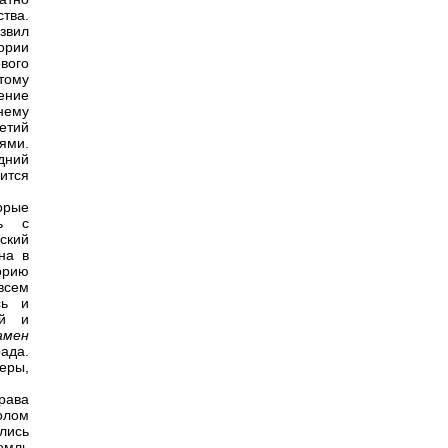
ства.
азвил
ории
вого
тому
чение
нему
етий
ями.
дний
ится
орые
зь с
ский
на в
орию
всем
сь и
ий и
амен
ада.
еры,
рава
олом
лись
емль