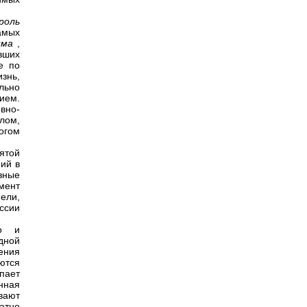
роль
самых
има
,
вших
е по
знь,
льно
ием.
вно-
лом,
ногом
вятой
ний в
азные
мент
ели,
иссии
но и
дной
ения
ются
упает
инная
вают
атно