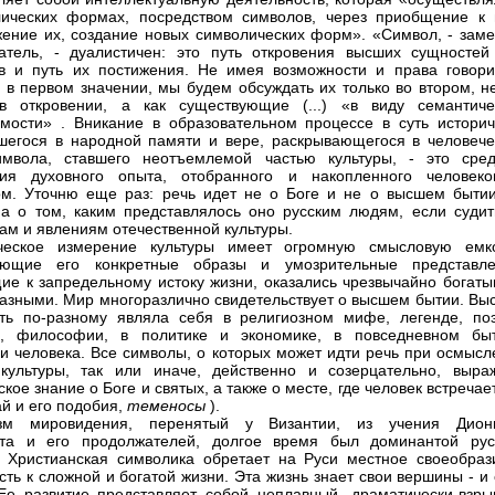
ических формах, посредством символов, через приобщение к 
ение их, создание новых символических форм». «Символ, - заме
атель, - дуалистичен: это путь откровения высших сущностей
в и путь их постижения. Не имея возможности и права говори
 в первом значении, мы будем обсуждать их только во втором, не
в откровении, а как существующие (...) «в виду семантиче
имости»
. Вникание в образовательном процессе в суть историч
шегося в народной памяти и вере, раскрывающегося в человече
имвола, ставшего неотъемлемой частью культуры, - это сред
ния духовного опыта, отобранного и накопленного человек
м. Уточню еще раз: речь идет не о Боге и не о высшем бытии
 а о том, каким представлялось оно русским людям, если судит
ам и явлениям отечественной культуры.
ческое измерение культуры имеет огромную смысловую емко
яющие его конкретные образы и умозрительные представле
ие к запредельному истоку жизни, оказались чрезвычайно богаты
азными. Мир многоразлично свидетельствует о высшем бытии. Вы
ть по-разному являла себя в религиозном мифе, легенде, поэ
ве, философии, в политике и экономике, в повседневном бы
и человека. Все символы, о которых может идти речь при осмысл
культуры, так или иначе, действенно и созерцательно, выра
кое знание о Боге и святых, а также о месте, где человек встречае
ай и его подобия,
теменосы
).
зм мировидения, перенятый у Византии, из учения Дион
ита и его продолжателей, долгое время был доминантой рус
. Христианская символика обретает на Руси местное своеобраз
сть к сложной и богатой жизни. Эта жизнь знает свои вершины - и
Ее развитие представляет собой неплавный, драматически-взры