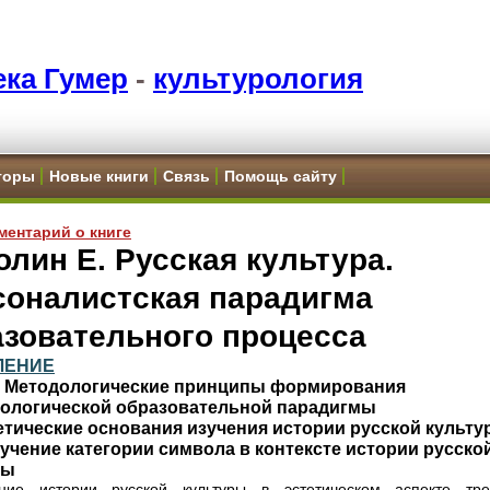
ка Гумер
-
культурология
торы
Новые книги
Связь
Помощь сайту
ментарий о книге
лин Е. Русская культура.
соналистская парадигма
азовательного процесса
ЛЕНИЕ
1. Методологические принципы формирования
рологической образовательной парадигмы
тетические основания изучения истории русской культ
Изучение категории символа в контексте истории русско
ры
ние истории русской культуры в эстетическом аспекте тре