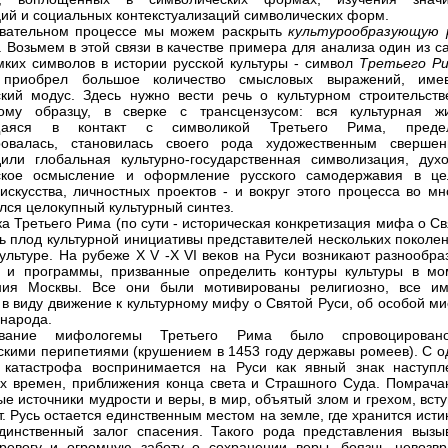
ций и социальных контекстуализаций символических форм.
овательном процессе мы можем раскрыть
культурообразующую 
. Возьмем в этой связи в качестве примера для анализа один из 
ких символов в истории русской культуры - символ
Третьего Р
 приобрел большое количество смысловых выражений, име
ский модус. Здесь нужно вести речь о культурном строительств
ному образцу, в сверке с трансцензусом: вся культурная жи
щаяся в контакт с символикой Третьего Рима, преде
ировалась, становилась своего рода художественным свершен
или глобальная культурно-государственная символизация, духо
еское осмысление и оформление русского самодержавия в це
 искусства, личностных проектов - и вокруг этого процесса во м
лся целокупный культурный синтез.
а Третьего Рима (по сути - историческая конкретизация мифа о С
ть плод культурной инициативы представителей нескольких поколе
культуре. На рубеже Х V -Х VI веков на Руси возникают разнообр
 и программы, призванные определить контуры культуры в мо
ния Москвы. Все они были мотивированы религиозно, все им
 в виду движение к культурному мифу о Святой Руси, об особой м
 народа.
ование мифологемы Третьего Рима было спровоцирова
скими перипетиями (крушением в 1453 году державы ромеев). С о
 катастрофа воспринимается на Руси как явный знак наступл
х времен, приближения конца света и Страшного Суда. Помрача
ые источники мудрости и веры, в мир, объятый злом и грехом, вст
т. Русь остается единственным местом на земле, где хранится ист
динственный залог спасения. Такого рода представления вызы
ревогу и огромную заботу о сохранении веры, боязнь невозвр