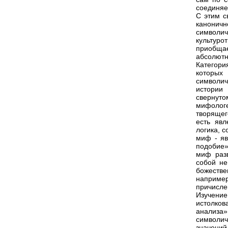
соединяе
С этим с
каноничн
символи
культуро
приобща
абсолютн
Категори
которых
символич
истории
свернут
мифологе
творящег
есть явл
логика, 
миф - яв
подобие»
миф разв
собой не
божестве
например
причислен
Изучение
истолков
анализа
символич
значени