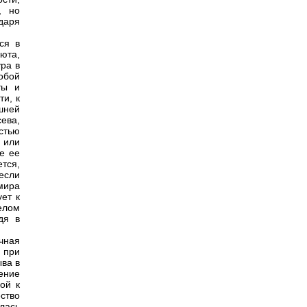
, но
даря
ся в
люта,
ура в
обой
ты и
и, к
шней
ева,
стью
 или
не ее
тся,
если
мира
ует к
елом
дя в
чная
 при
ыва в
ение
ой к
ство
лась