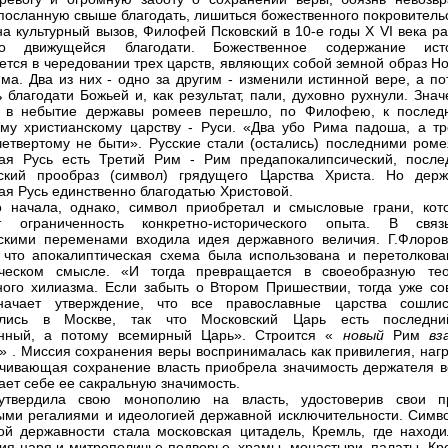
 посланную свыше благодать, лишиться божественного покровитель
на культурный вызов, Филофей Псковский в 10-е годы Х VI века р
 движущейся благодати. Божественное содержание ист
ется в чередовании трех царств, являющих собой земной образ Но
ма. Два из них - одно за другим - изменили истинной вере, а по
 благодати Божьей и, как результат, пали, духовно рухнули. Зна
 в небытие державы ромеев перешло, по Филофею, к послед
му христианскому царству - Руси. «Два убо Рима падоша, а тр
 четвертому не быти». Русские стали (остались) последними роме
ая Русь есть Третий Рим - Рим предапокалипсический, после
еский прообраз (символ) грядущего Царства Христа. Но держ
ая Русь единственно благодатью Христовой.
 начала, однако, символ приобретал и смысловые грани, кот
т ограниченность конкретно-исторического опыта. В свя
скими переменами входила идея державного величия. Г.Флоров
 что апокалиптическая схема была использована и перетолкова
ическом смысле. «И тогда превращается в своеобразную те
ого хилиазма. Если забыть о Втором Пришествии, тогда уже со
начает утверждение, что все православные царства сошли
ились в Москве, так что Московский Царь есть последн
енный, а потому всемирный Царь». Строится «
новый
Рим
вз
о»
. Миссия сохранения веры воспринималась как привилегия, нагр
чивающая сохранение власть приобрела значимость держателя в
ает себе ее сакральную значимость.
утвердила свою монополию на власть, удостоверив свои п
ми регалиями и идеологией державной исключительности. Симв
ой державности стала московская цитадель, Кремль, где находи
ия царя и митрополичье подворье, храмы, монастыри, палаты. Кр