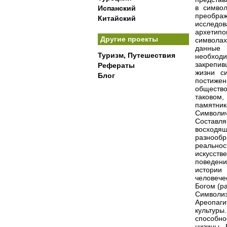
в символ
Испанский
преображ
Китайский
исследов
архетипо
Другие проекты
символах
данные 
Туризм, Путешествия
необход
закрепив
Рефераты
жизни с
Блог
постиже
общество
таковом,
памятник
Символи
Составл
восходящ
разнообр
реальнос
искусст
поведени
истории 
человечес
Богом (р
Символи
Ареопаг
культуры
способно
низины. 