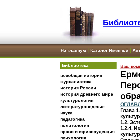
Библиоте
На главную
Каталог Именной
Ав
Библиотека
Ваш ком
Ермо
всеобщая история
журналистика
Пер
история России
обр
история древнего мира
культурология
ОГЛАВ
литературоведение
Глава 
наука
культу
педагогика
1.2. Эс
политология
1.2.4. 
право и юриспруденция
культу
психология
Осмысле