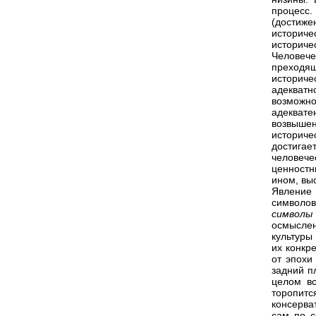
процесс.
(достиж
историче
историче
Человече
преходя
историче
адекватн
возможно
адеквате
возвышен
историче
достига
человече
ценностн
ином, вы
Явление 
символов
символ
осмысле
культуры
их конкр
от эпохи
задний п
целом вс
торопит
консерва
сам по с