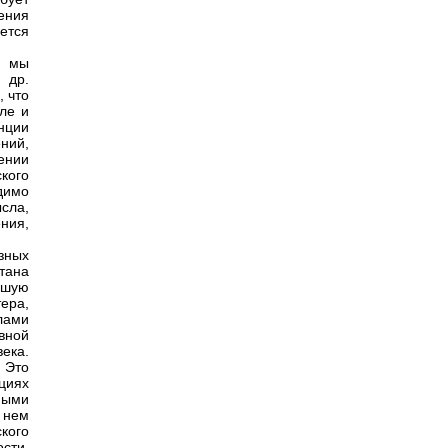
ения
ется
и мы
 др.
, что
ле и
нции
ний,
ении
кого
димо
сла,
ния,
зных
тана
ьшую
ера,
лами
вной
ека.
 Это
циях
ными
 нем
кого
сти,