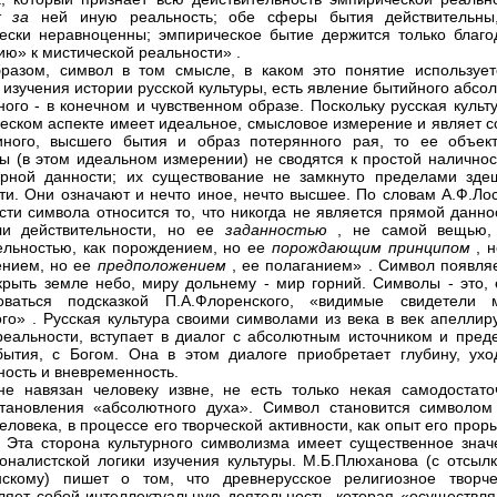
ит
за
ней иную реальность; обе сферы бытия действительны
ески неравноценны; эмпирическое бытие держится только благо
ию» к мистической реальности»
.
разом, символ в том смысле, в каком это понятие использует
 изучения истории русской культуры, есть явление бытийного абсо
ного - в конечном и чувственном образе. Поскольку русская культ
еском аспекте имеет идеальное, смысловое измерение и являет с
иного, высшего бытия и образ потерянного рая, то ее объек
ы (в этом идеальном измерении) не сводятся к простой наличност
рной данности; их существование не замкнуто пределами зде
ти. Они означают и нечто иное, нечто высшее. По словам А.Ф.Лос
сти символа относится то, что никогда не является прямой данно
ли действительности, но ее
заданностью
, не самой вещью,
ельностью, как порождением, но ее
порождающим принципом
, 
ением, но ее
предположением
, ее полаганием»
. Символ появляе
крыть земле небо, миру дольнему - мир горний. Символы - это, 
зоваться подсказкой П.А.Флоренского, «видимые свидетели 
ого»
. Русская культура своими символами из века в век апеллир
еальности, вступает в диалог с абсолютным источником и пред
бытия, с Богом. Она в этом диалоге приобретает глубину, ухо
ность и вневременность.
е навязан человеку извне, не есть только некая самодостато
тановления «абсолютного духа». Символ становится символом
еловека, в процессе его творческой активности, как опыт его прор
. Эта сторона культурного символизма имеет существенное знач
оналистской логики изучения культуры. М.Б.Плюханова (с отсылк
нскому) пишет о том, что древнерусское религиозное творче
ляет собой интеллектуальную деятельность, которая «осуществля