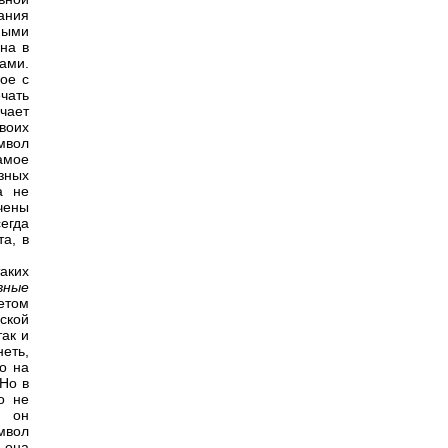
ания
ными
на в
ами.
ое с
чать
чает
воих
мвол
амое
зных
а не
чены
егда
а, в
аких
вные
етом
ской
так и
еть,
о на
 Но в
о не
, он
мвол
 она