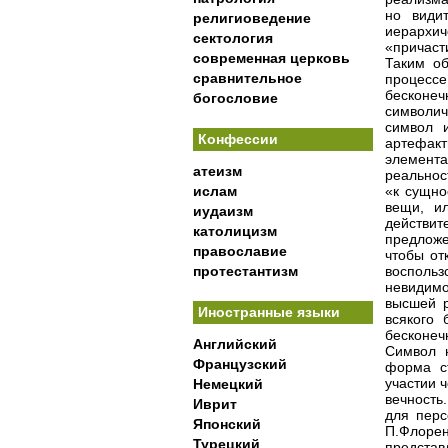
но вид
религиоведение
иерархич
сектология
«причаст
современная церковь
Таким об
сравнительное
процессе
бесконеч
богословие
символич
символ 
Конфессии
артефакт
элемента
атеизм
реальнос
ислам
«к сущно
вещи, и
иудаизм
действит
католицизм
предлож
православие
чтобы от
протестантизм
восполь
невидим
высшей р
Иностранные языки
всякого 
бесконеч
Английский
Символ н
Французский
форма с
участии ч
Немецкий
вечность
Иврит
для перс
Японский
П.Флоре
Турецкий
представ