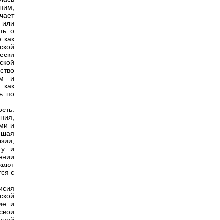
ним,
чает
 или
ть о
 как
ской
ески
ской
ство
ом и
 как
ь по
сть.
ния,
ми и
сшая
зии,
ту и
ении
жают
тся с
исия
ской
ие и
 свои
вной