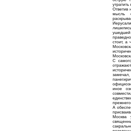
утратить
Ответив 
мысль о
раскрыва
Иерусали
лишились
ушедшей
праведно
стоит, а
Московск
историч
Московск
С самого
отражаю
историче
замечал,
панегир
официозн
иное оз
совмест
единств
прежнег
А обеспе
присваив
Москва 
священны
сакральн
резиденц