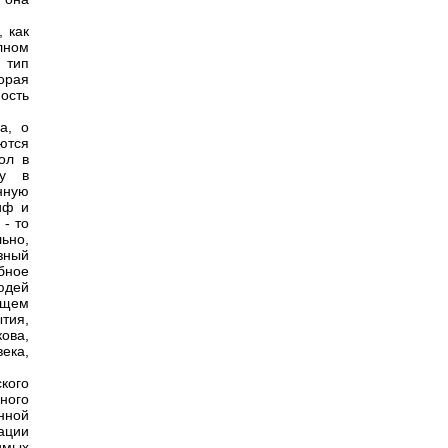
 как
лном
 тип
орая
ость
а, о
ются
ол в
му в
нную
иф и
, - то
ьно,
озный
бное
юдей
ющем
тия,
ова,
ека,
кого
ного
нной
ации
имых