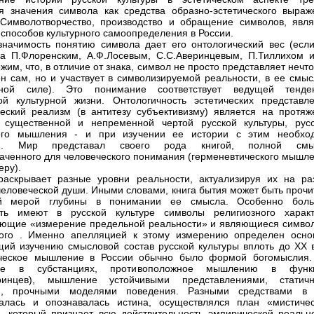
я значения символа как средства образно-эстетического выраж
Символотворчество, производство и обращение символов, явля
 способов культурного самоопределения в России.
начимость понятию символа дает его онтологический вес (есл
а П.Флоренским, А.Ф.Лосевым, С.С.Аверинцевым, П.Тиллихом и
им, что, в отличие от знака, символ не просто представляет нечто
он сам, но и участвует в символизируемой реальности, в ее смыс
нной силе). Это понимание соответствует ведущей тенде
ой культурной жизни. Онтологичность эстетических представле
еский реализм (в антитезу субъективизму) является на протяж
 существенной и непременной чертой русской культуры, русс
ного мышления - и при изучении ее истории с этим необхо
ся. Мир представал своего рода книгой, полной смы
аченного для человеческого понимания (герменевтического мышле
еру).
аскрывает разные уровни реальности, актуализируя их на ра
человеческой души. Иными словами, книга бытия может быть прочи
й мерой глубины в понимании ее смысла. Особенно бол
сть имеют в русской культуре символы религиозного характ
ющие «измерение предельной реальности» и являющиеся симво
ного
. Именно апелляцией к этому измерению определен осно
ий изучению смысловой состав русской культуры вплоть до ХХ в
ческое мышление в России обычно было формой богомыслия.
ие в субстанциях, противоположное мышлению в функ
еринцев), мышление устойчивыми представлениями, статич
и, прочными моделями поведения. Разными средствами в
алась и опознавалась истина, осуществлялся план «мистичес
, который признает всю действительность эмпирической реально