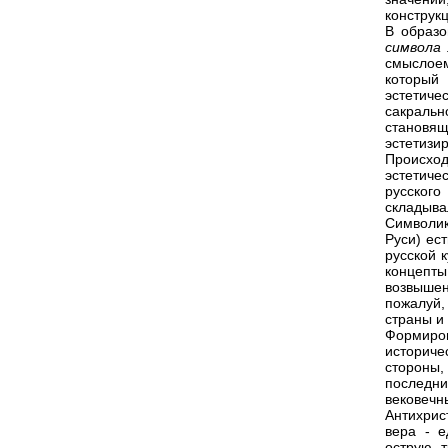
конструк
В образ
символа
смыслоем
который
эстетиче
сакраль
становя
эстетиз
Происход
эстетич
русского
складыва
Символик
Руси) ес
русской 
концепты
возвыше
пожалуй,
страны и
Формир
историче
стороны,
последни
вековечн
Антихрис
вера - е
острую т