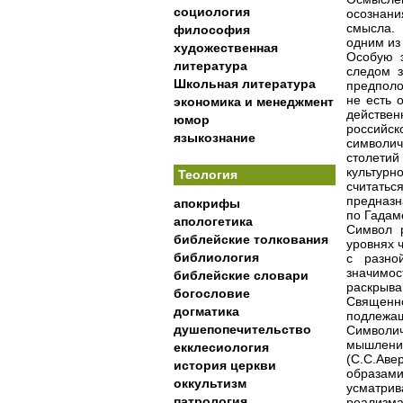
социология
осознани
смысла. 
философия
одним из
художественная
Особую з
литература
следом з
Школьная литература
предполож
не есть 
экономика и менеджмент
действе
юмор
российск
языкознание
символич
столетий
культур
Теология
считать
предназн
апокрифы
по Гадам
апологетика
Символ р
библейские толкования
уровнях 
библиология
с разно
значимо
библейские словари
раскрыва
богословие
Священ
догматика
подлежащ
душепопечительство
Символи
мышлен
екклесиология
(С.С.Ав
история церкви
образам
оккультизм
усматрив
патрология
реализма