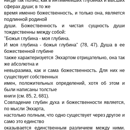
нигде так полно, как в интимнейших глубинах и высших
сферах души; в то же
время именно божественность, и только она, является
подлинной родиной
души. Божественность и чистая сущность души
тождественны между собой:
"Божья глубина - моя глубина.
И моя глубина - божья глубина" (78, 47). Душа в ее
божественной глубине
также характеризуется Экхартом отрицательно, она так
же абсолютна и
невыразима, как и сама божественность. Для них не
существует собственных
имен, положительных определений, хотя об этом и
были написаны толстые
книги (см. 85, 2, 681).
Совпадение глубин духа и божественности является,
по мысли Экхарта,
настолько полным, что одно существует через другое и
само это единство
оказывается единственным различием между ними.