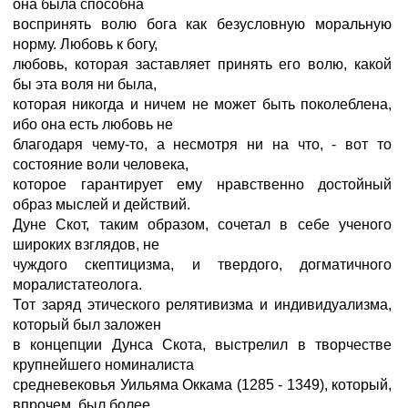
она была способна
воспринять волю бога как безусловную моральную
норму. Любовь к богу,
любовь, которая заставляет принять его волю, какой
бы эта воля ни была,
которая никогда и ничем не может быть поколеблена,
ибо она есть любовь не
благодаря чему-то, а несмотря ни на что, - вот то
состояние воли человека,
которое гарантирует ему нравственно достойный
образ мыслей и действий.
Дуне Скот, таким образом, сочетал в себе ученого
широких взглядов, не
чуждого скептицизма, и твердого, догматичного
моралистатеолога.
Тот заряд этического релятивизма и индивидуализма,
который был заложен
в концепции Дунса Скота, выстрелил в творчестве
крупнейшего номиналиста
средневековья Уильяма Оккама (1285 - 1349), который,
впрочем, был более