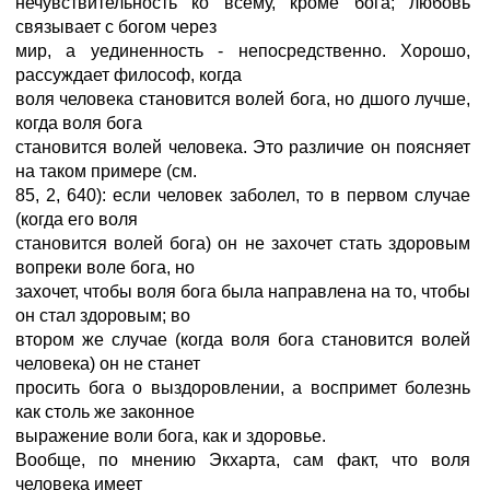
нечувствительность ко всему, кроме бога; любовь
связывает с богом через
мир, а уединенность - непосредственно. Хорошо,
рассуждает философ, когда
воля человека становится волей бога, но дшого лучше,
когда воля бога
становится волей человека. Это различие он поясняет
на таком примере (см.
85, 2, 640): если человек заболел, то в первом случае
(когда его воля
становится волей бога) он не захочет стать здоровым
вопреки воле бога, но
захочет, чтобы воля бога была направлена на то, чтобы
он стал здоровым; во
втором же случае (когда воля бога становится волей
человека) он не станет
просить бога о выздоровлении, а воспримет болезнь
как столь же законное
выражение воли бога, как и здоровье.
Вообще, по мнению Экхарта, сам факт, что воля
человека имеет