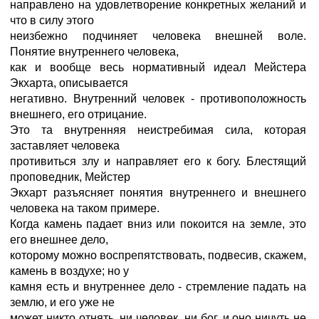
направлено на удовлетворение конкретных желаний и
что в силу этого
неизбежно подчиняет человека внешней воле.
Понятие внутреннего человека,
как и вообще весь нормативный идеал Мейстера
Экхарта, описывается
негативно. Внутренний человек - противоположность
внешнего, его отрицание.
Это та внутренняя неистребимая сила, которая
заставляет человека
противиться злу и направляет его к богу. Блестящий
проповедник, Мейстер
Экхарт разъясняет понятия внутреннего и внешнего
человека на таком примере.
Когда камень падает вниз или покоится на земле, это
его внешнее дело,
которому можно воспрепятствовать, подвесив, скажем,
камень в воздухе; но у
камня есть и внутреннее дело - стремление падать на
землю, и его уже не
может никто отнять, ни человек, ни бог, и оно ничуть не