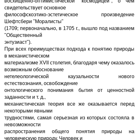
восхищенно-оптимистической "космодицеи", о чем
свидетельствует основное
философскоэтико-эстетическое произведение
Шефтсбери "Моралисты"
(1709; первоначально, в 1705 г., вышло под названием
"Общественный
энтузиаст").
При всех преимуществах подхода к понятию природы
в механистическом
материализме XVII столетия, благодаря чему оказалось
возможным обоснование
нетелеологической каузальности нового
естествознания, освобождение
онтологического понимания бытия от ценностной
заданности и т. д.,
механистическая теория все же оказывается перед
некоторыми явными
трудностями, самая серьезная из которых состояла в
невозможности
распространения общего понятия природы на
человеческую природу. Человек и