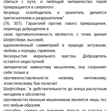
сбиться с пути, и любящий человечество герой
превращается в свирепого
безумца: освободитель и хранитель делается
притеснителем и разрушителем"
(76, 307). Гарантией против такого превращения,
перехода добродетели в
свою противоположность являются, с точки зрения
Шефтсбери, высокий,
вдохновленный симметрией в природе энтузиазм,
любовь к порядку, гармонии,
бескорыстие морального чувства. Добродетель
остается недоступной
эмпирически замкнутому мышлению, она сохраняет
себя только в
противопоставленности низкому, ничтожному,
эгоистическому. Как полагает
Шефтсбери, "в действительности до конца распутным
негодяем и абсолютно
противоестественным мошенником является лишь тот,
кто любым образом
способен, словно на аукционе, биться за счастье с