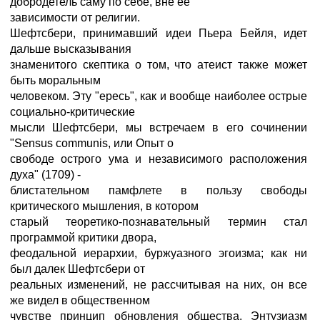
добродетель саму по себе, вне ее
зависимости от религии.
Шефтсбери, принимавший идеи Пьера Бейля, идет
дальше высказывания
знаменитого скептика о том, что атеист также может
быть моральным
человеком. Эту "ересь", как и вообще наиболее острые
социально-критические
мысли Шефтсбери, мы встречаем в его сочинении
"Sensus communis, или Опыт о
свободе острого ума и независимого расположения
духа" (1709) -
блистательном памфлете в пользу свободы
критического мышления, в котором
старый теоретико-познавательный термин стал
программой критики двора,
феодальной иерархии, буржуазного эгоизма; как ни
был далек Шефтсбери от
реальных изменений, не рассчитывая на них, он все
же видел в общественном
чувстве принцип обновления общества. Энтузиазм