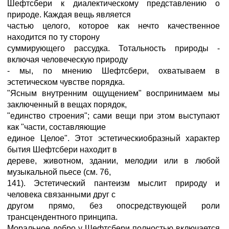
Шефтсбери к диалектическому представлению о
природе. Каждая вещь является
частью целого, которое как нечто качественное
находится по ту сторону
суммирующего рассудка. Тотальность природы -
включая человеческую природу
- мы, по мнению Шефтсбери, охватываем в
эстетическом чувстве порядка.
"Ясным внутренним ощущением" воспринимаем мы
заключенный в вещах порядок,
"единство строения"; сами вещи при этом выступают
как "части, составляющие
единое Целое". Этот эстетическиобразный характер
бытия Шефтсбери находит в
дереве, животном, здании, мелодии или в любой
музыкальной пьесе (см. 76,
141). Эстетический пантеизм мыслит природу и
человека связанными друг с
другом прямо, без опосредствующей роли
трансцендентного принципа.
Моральное добро у Шефтсбери полностью включается