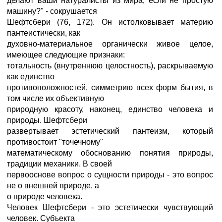
делают ваши натуралисты из мира, если не простую
машину?" - сокрушается
Шефтсбери (76, 172). Он истолковывает материю
пантеистически, как
духовно-материальное органически живое целое,
имеющее следующие признаки:
тотальность (внутреннюю целостность), раскрываемую
как единство
противоположностей, симметрию всех форм бытия, в
том числе их объективную
природную красоту, наконец, единство человека и
природы. Шефтсбери
развертывает эстетический пантеизм, который
противостоит "точечному"
математическому обоснованию понятия природы,
традиции механики. В своей
первооснове вопрос о сущности природы - это вопрос
не о внешней природе, а
о природе человека.
Человек Шефтсбери - это эстетически чувствующий
человек. Субъекта