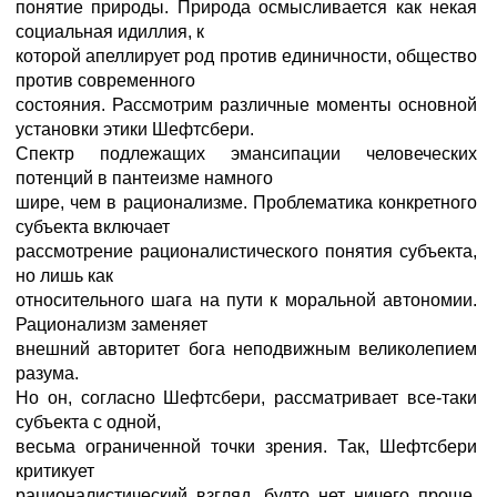
понятие природы. Природа осмысливается как некая
социальная идиллия, к
которой апеллирует род против единичности, общество
против современного
состояния. Рассмотрим различные моменты основной
установки этики Шефтсбери.
Спектр подлежащих эмансипации человеческих
потенций в пантеизме намного
шире, чем в рационализме. Проблематика конкретного
субъекта включает
рассмотрение рационалистического понятия субъекта,
но лишь как
относительного шага на пути к моральной автономии.
Рационализм заменяет
внешний авторитет бога неподвижным великолепием
разума.
Но он, согласно Шефтсбери, рассматривает все-таки
субъекта с одной,
весьма ограниченной точки зрения. Так, Шефтсбери
критикует
рационалистический взгляд, будто нет ничего проще,