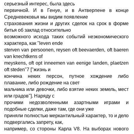
серьезный интерес, была здесь
первичной. И в Генуе, и в Антверпене в конце
Средневековья мы видим появление
страхования жизни и других сделок на срок в форме
битья об заклад относительно
возможного исхода таких событий неэкономического
характера, как "leven ende
sterven van persoonen, reysen oft beevaerden, oft baeren
van knechtkens of
meyskens, oft opt inneemen van eenige landen, plaetzen
oft steden"7 ["жизнь и
кончина неких персон, путное хождение либо
плавание, либо рождение на свет
мальчика или девочки, либо взятие неких земель, мест
или градов"]. Наряду с
прочими недозволенными азартными играми и
подобные сделки, даже там, где они уже
приняли полностью меркантильный характер, то и дело
подвергались запрету, как,
например, со стороны Карла V8. На выборах нового