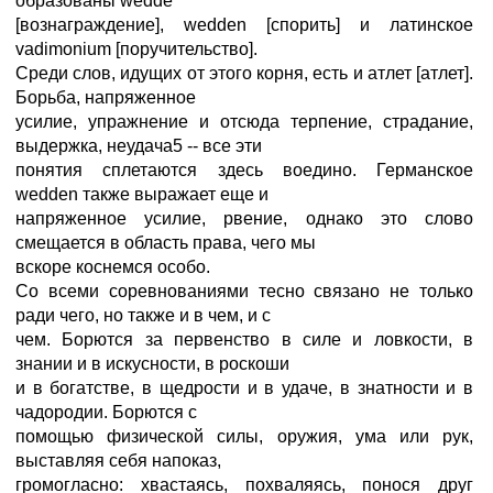
образованы wedde
[вознаграждение], wedden [спорить] и латинское
vadimonium [поручительство].
Среди слов, идущих от этого корня, есть и атлет [атлет].
Борьба, напряженное
усилие, упражнение и отсюда терпение, страдание,
выдержка, неудача5 -- все эти
понятия сплетаются здесь воедино. Германское
wedden также выражает еще и
напряженное усилие, рвение, однако это слово
смещается в область права, чего мы
вскоре коснемся особо.
Со всеми соревнованиями тесно связано не только
ради чего, но также и в чем, и с
чем. Борются за первенство в силе и ловкости, в
знании и в искусности, в роскоши
и в богатстве, в щедрости и в удаче, в знатности и в
чадородии. Борются с
помощью физической силы, оружия, ума или рук,
выставляя себя напоказ,
громогласно: хвастаясь, похваляясь, понося друг