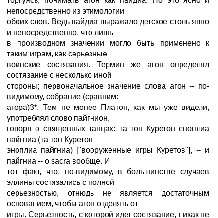
торгуясь, понимать агон как пайдиа. Но это ясно и
непосредственно из этимологии
обоих слов. Ведь пайдиа выражало детское столь явно
и непосредственно, что лишь
в производном значении могло быть применено к
таким играм, как серьезные
воинские состязания. Термин же агон определял
состязание с несколько иной
стороны; первоначальное значение слова агон -- по-
видимому, собрание (сравним:
агора)3*. Тем не менее Платон, как мы уже видели,
употреблял слово пайгнион,
говоря о священных танцах: та тон Куретон еноплиа
пайгниа (та тон Куретон
эноплиа пайгниа) ["вооруженные игры Куретов"], -- и
пайгниа -- о sacra вообще. И
тот факт, что, по-видимому, в большинстве случаев
эллины состязались с полной
серьезностью, отнюдь не является достаточным
основанием, чтобы агон отделять от
игры. Серьезность, с которой идет состязание, никак не