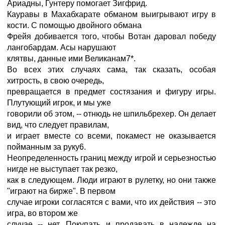
Ариадны, Гунтеру помогает Зигфрид.
Кауравы в Махабхарате обманом выигрывают игру в
кости. С помощью двойного обмана
Фрейя добивается того, чтобы Вотан даровал победу
лангобардам. Асы нарушают
клятвы, данные ими Великанам7*.
Во всех этих случаях сама, так сказать, особая
хитрость, в свою очередь,
превращается в предмет состязания и фигуру игры.
Плутующий игрок, и мы уже
говорили об этом, -- отнюдь не шпильбрехер. Он делает
вид, что следует правилам,
и играет вместе со всеми, покамест не оказывается
пойманным за руку6.
Неопределенность границ между игрой и серьезностью
нигде не выступает так резко,
как в следующем. Люди играют в рулетку, но они также
"играют на бирже". В первом
случае игроки согласятся с вами, что их действия -- это
игра, во втором же
случае -- нет. Покупать и продавать в надежде на