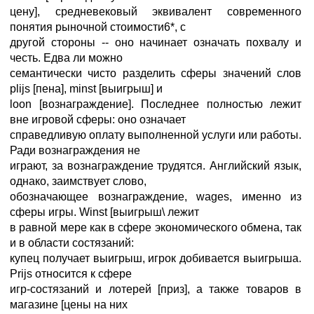
цену], средневековый эквивалент современного
понятия рыночной стоимости6*, с
другой стороны -- оно начинает означать похвалу и
честь. Едва ли можно
семантически чисто разделить сферы значений слов
plijs [пена], minst [выигрыш] и
loon [вознаграждение]. Последнее полностью лежит
вне игровой сферы: оно означает
справедливую оплату выполненной услуги или работы.
Ради вознаграждения не
играют, за вознаграждение трудятся. Английский язык,
однако, заимствует слово,
обозначающее вознаграждение, wages, именно из
сферы игры. Winst [выигрыш\ лежит
в равной мере как в сфере экономического обмена, так
и в области состязаний:
купец получает выигрыш, игрок добивается выигрыша.
Prijs относится к сфере
игр-состязаний и лотерей [приз], а также товаров в
магазине [цены на них