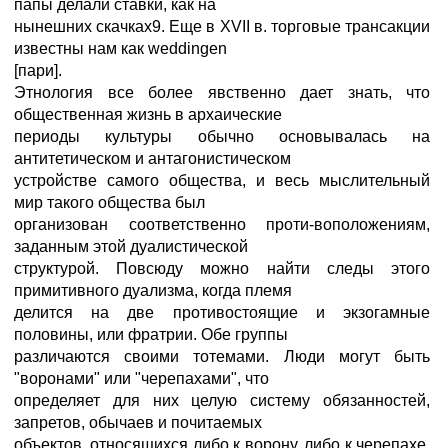
папы делали ставки, как на
нынешних скачках9. Еще в XVII в. торговые трансакции
известны нам как weddingen
[пари].
Этнология все более явственно дает знать, что
общественная жизнь в архаические
периоды культуры обычно основывалась на
антитетическом и антагонистическом
устройстве самого общества, и весь мыслительный
мир такого общества был
организован соответственно проти-воположениям,
заданным этой дуалистической
структурой. Повсюду можно найти следы этого
примитивного дуализма, когда племя
делится на две противостоящие и экзогамные
половины, или фратрии. Обе группы
различаются своими тотемами. Люди могут быть
"воронами" или "черепахами", что
определяет для них целую систему обязанностей,
запретов, обычаев и почитаемых
объектов, относящихся либо к ворону, либо к черепахе.