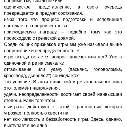
например музыкальное или
сценическое представление, в свою очередь
превращается в предмет состязания,
из-за того что процесс подготовки и исполнения
протекает в соперничестве за
присуждаемую награду, -- подобно тому как это
происходило с греческой драмой.
Среди общих признаков игры мы уже называли выше
напряжение и неопределенность. В
игре всегда остается вопрос: повезет или нет? Уже в
одиночной игре на смекалку,
отгадывание или удачу (пасьянс, головоломка,
кроссворд, дьяболо2*) соблюдается
это условие. В антитетической игре агонального типа
этот элемент напряжения,
удачи, неопределенности достигает своей наивысшей
степени. Ради того чтобы
выиграть, действуют с такой страстностью, которая
угрожает полностью свести на
нет всю легкость и беззаботность игры. Здесь, однако,
выступает еще одно