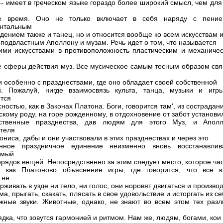
 -- имеет в греческом языке гораздо более широкий смысл, чем для
е время. Оно не только включает в себя наряду с пени
ентальным
дением также и танец, но и относится вообще ко всем искусствам 
 подвластным Аполлону и музам. Речь идет о том, что называется
ими искусствами в противоположность пластическим и механичес
е сферы действия муз. Все мусическое самым тесным образом свя
 и особенно с празднествами, где оно обладает своей собственной
й. Пожалуй, нигде взаимосвязь культа, танца, музыки и игр
тся
сностью, как в Законах Платона. Боги, говорится там', из сострадани
скому роду, на горе рожденному, в отдохновение от забот установи
рственные празднества, дав людям для этого Муз, и Аполл
теля
ониса, дабы и они участвовали в этих празднествах и через это
енное праздничное единение неизменно вновь восстанавлив
имый
рядок вещей. Непосредственно за этим следует место, которое ча
т как Платоново объяснение игры, где говорится, что все 
 не
рживать в узде ни тело, ни голос, они норовят двигаться и произво
а, прыгать, скакать, плясать в свое удовольствие и исторгать из с
жные звуки. Животные, однако, не знают во всем этом тех разл
ядка, что зовутся гармонией и ритмом. Нам же, людям, богами, кои