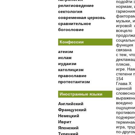
подойти 
религиоведение
нормам, и
гармони
сектология
факторам
современная церковь
музыки, и
сравнительное
игровой 
богословие
всецело
продолж
социальн
Конфессии
функция 
связана
атеизм
с тем, ч
ислам
декламац
иудаизм
пляске,
игре. На
католицизм
степени 
православие
154
протестантизм
Глава Х
щенной 
словесно
Иностранные языки
выражен
воедино
Английский
ощущение
Французский
противоп
Немецкий
подчерк
Иврит
термина
игра, тр
Японский
по-другом
Турецкий