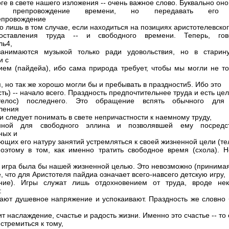
ге в свете нашего изложения -- очень важное слово. Буквально оно
ет препровождение времени, но передавать его 
епровождение
о лишь в том случае, если находиться на позициях аристотелевско
поставления труда -- и свободного времени. Теперь, гов
ль4,
занимаются музыкой только ради удовольствия, но в старин
и с
ием (пайдейа), ибо сама природа требует, чтобы мы могли не то
, но так же хорошо могли бы и пребывать в праздности5. Ибо это
ть) -- начало всего. Праздность предпочтительнее труда и есть цел
телос) последнего. Это обращение вспять обычного для
ления
ки следует понимать в свете непричастности к наемному труду,
енной для свободного эллина и позволявшей ему посредс
ных и
щих его натуру занятий устремляться к своей жизненной цели (те
оэтому в том, как именно тратить свободное время (схола). Н
а игра была бы нашей жизненной целью. Это невозможно (принима
 что для Аристотеля пайдиа означает всего-навсего детскую игру,
ение). Игры служат лишь отдохновением от труда, вроде нек
:
ают душевное напряжение и успокаивают. Праздность же словно 
т наслаждение, счастье и радость жизни. Именно это счастье -- то 
стремиться к тому,