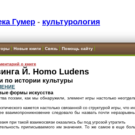
ка Гумер
-
культурология
торы
Новые книги
Связь
Помощь сайту
ментарий о книге
инга Й. Homo Ludens
и по истории культуры
ЛЕНИЕ
овые формы искусства
тва поэзии, как мы обнаружили, элемент игры настолько неотдел
тического кажется настолько связанной со структурой игры, что их
ее взаимопроникновение следовало бы назвать почти неразрывны
эзия при такой взаимосвязи оказались бы под угрозой утратить
тельность приписываемого им значения. То же самое в еще бол