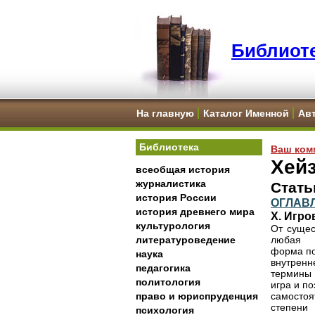
Библиоте
На главную
Каталог Именной
Ав
Библиотека
Ваш ком
Хейз
всеобщая история
журналистика
Стать
история России
ОГЛАВ
история древнего мира
X. Игр
культурология
От сущес
литературоведение
любая
форма поэ
наука
внутренн
педагогика
термины
политология
игра и по
право и юриспруденция
самостоя
степени
психология