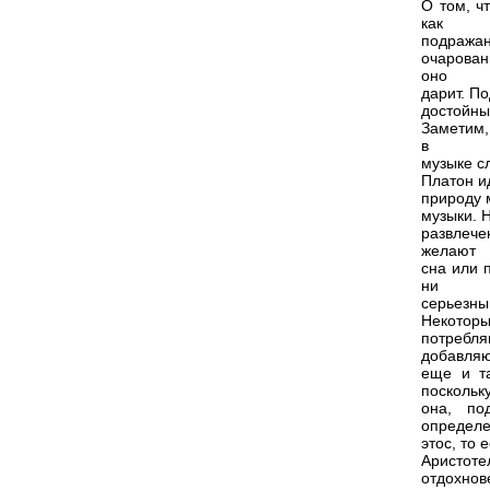
О том, ч
как
подражан
очарован
оно
дарит. П
достойны
Заметим,
в
музыке сл
Платон ид
природу 
музыки. Н
развлече
желают
сна или 
ни
серьезн
Некотор
потребля
добавля
еще и та
поскольк
она, по
определ
этос, то
Аристотел
отдохнов