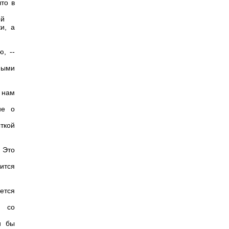
то в
ой
и, а
, --
ными
 нам
ие о
ткой
 Это
ится
ется
и со
и бы