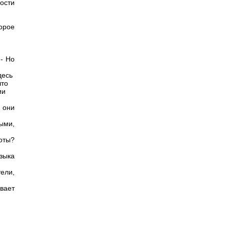
ности
орое
-- Но
десь
что
ии
 они
ными,
оты?
зыка
ели,
вает