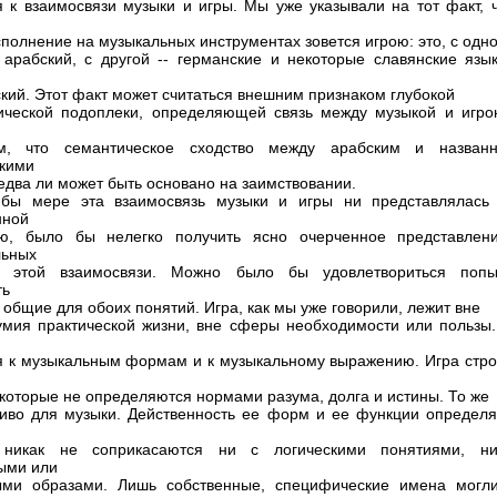
я к взаимосвязи музыки и игры. Мы уже указывали на тот факт, ч
сполнение на музыкальных инструментах зовется игрою: это, с одн
 арабский, с другой -- германские и некоторые славянские язык
кий. Этот факт может считаться внешним признаком глубокой
ической подоплеки, определяющей связь между музыкой и игрою
м, что семантическое сходство между арабским и назван
кими
едва ли может быть основано на заимствовании.
 бы мере эта взаимосвязь музыки и игры ни представлялась
нной
ью, было бы нелегко получить ясно очерченное представлен
льных
х этой взаимосвязи. Можно было бы удовлетвориться попы
ть
 общие для обоих понятий. Игра, как мы уже говорили, лежит вне
умия практической жизни, вне сферы необходимости или пользы.
я к музыкальным формам и к музыкальному выражению. Игра стро
 которые не определяются нормами разума, долга и истины. То же
иво для музыки. Действенность ее форм и ее функции определя
,
 никак не соприкасаются ни с логическими понятиями, н
ыми или
ыми образами. Лишь собственные, специфические имена могл