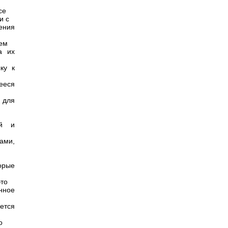
се
и с
ения
тем
а их
ку к
ееся
 для
ой и
ами,
орые
это
нное
ется
о