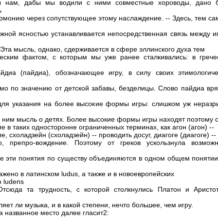
ы нам, дабы мы водили с ними совместные хороводы, дано 
ь
армонию через сопутствующее этому наслаждение. -- Здесь, тем с
жной ясностью устанавливается непосредственная связь между и
 Эта мысль, однако, сдерживается в сфере эллинского духа тем
еским фактом, с которым мы уже ранее сталкивались: в грече
йдиа (пайдиа), обозначающее игру, в силу своих этимологиче
мо по значению от детской забавы, безделицы. Слово пайдиа вря
для указания на более высокие формы игры: слишком уж неразр
с ним мысль о детях. Более высокие формы игры находят поэтому 
 в таких односторонне ограниченных терминах, как агон (агон) --
е, схоладзейн (схоладзейн) -- проводить досуг, диагоге (диагоге) --
о, препро-вождение. Поэтому от греков ускользнула возможн
все эти понятия по существу объединяются в одном общем понятии
ажено в латинском ludus, а также и в новоевропейских
 ludens
Отсюда та трудность, с которой столкнулись Платон и Аристот
яет ли музыка, и в какой степени, нечто большее, чем игру.
а названное место далее гласит2: