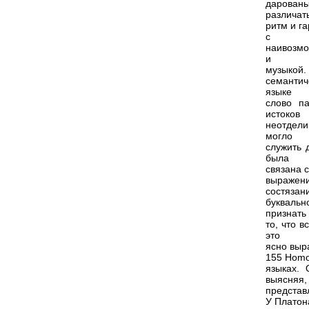
дарован
различат
ритм и г
с
наивозмо
и
музыкой.
семантич
языке
слово па
истоков
неотдели
могло
служить 
была
связана 
выражение
состязани
буквальн
признать
то, что 
это
ясно выр
155 Homo
языках. 
выясняя,
представл
У Платон