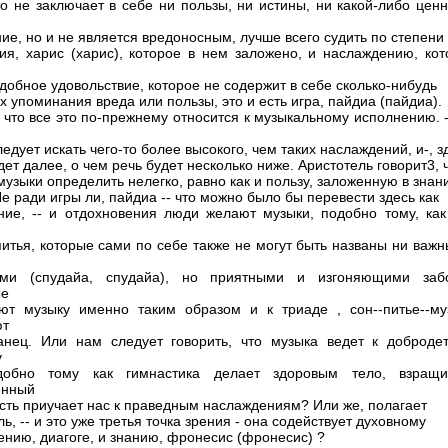
то не заключает в себе ни пользы, ни истины, ни какой-либо цен
ие, но и не является вредоносным, лучше всего судить по степени
ия, харис (харис), которое в нем заложено, и наслаждению, кот
одобное удовольствие, которое не содержит в себе сколько-нибудь
х упоминания вреда или пользы, это и есть игра, пайдиа (пайдиа).
 что все это по-прежнему относится к музыкальному исполнению. 
едует искать чего-то более высокого, чем таких наслаждений, и-, з
ет далее, о чем речь будет несколько ниже. Аристотель говорит3, 
музыки определить нелегко, равно как и пользу, заложенную в знан
е ради игры ли, пайдиа -- что можно было бы перевести здесь как
ние, -- и отдохновения люди желают музыки, подобно тому, как
питья, которые сами по себе также не могут быть названы ни важ
ыми (спудайа, спудайа), но приятными и изгоняющими заб
ые
ют музыку именно таким образом и к триаде , сон--питье--му
ют
нец. Или нам следует говорить, что музыка ведет к добродет
у
добно тому как гимнастика делает здоровым тело, взращи
енный
 есть приучает нас к праведным наслаждениям? Или же, полагает
ь, -- и это уже третья точка зрения - она содействует духовному
ению, диагоге, и знанию, фронесис (фронесис) ?