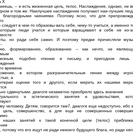
а Х
меешь, -- и есть жизненная цель, телос. Наслаждение, однако, не в
одном и том же. Наилучшее наслаждение получают наи-лучшие люд
е благородными чаяниями. Поэтому ясно, что для препровожд
го
 следует в чем-то образовы-вать себя, чему-то учиться, а именно 
которым люди учатся и которые взращивают в себе не из-з
мости
оты, но ради себя самих. И поэтому предки причисляли музы
-
нию, формированию, образованию -- как нечто, не являющ
имым
лезным, подобно чтению и письму, и пригодное лишь
ождения
го времени.
ожение, в котором разграничительные линии между игр
стью, а
ритерии оценки того и другого, если мерить их нашими мерк
тся
ьно сдвинутыми. диагоге незаметно приобрело здесь значение
ктуального и эстетического занятия и удовольствия, кот
твуют
му человеку. Детям, говорится там7, диагоге еще недоступно, ибо 
я цель, совершенство, а для еще не совершенных соверше
имо.
 наших занятий к такой конечной цели (телос) приближа
ение
 потому что его ищут не ради некоего будущего блага, но ради нег