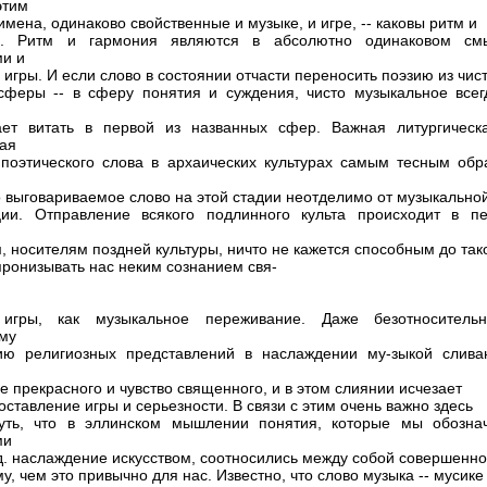
этим
мена, одинаково свойственные и музыке, и игре, -- каковы ритм и
я. Ритм и гармония являются в абсолютно одинаковом см
и и
 игры. И если слово в состоянии отчасти переносить поэзию из чис
сферы -- в сферу понятия и суждения, чисто музыкальное всег
ает витать в первой из названных сфер. Важная литургическ
ая
поэтического слова в архаических культурах самым тесным обр
то выговариваемое слово на этой стадии неотделимо от музыкально
ии. Отправление всякого подлинного культа происходит в пе
м, носителям поздней культуры, ничто не кажется способным до так
пронизывать нас неким сознанием свя-
игры, как музыкальное переживание. Даже безотноситель
му
ию религиозных представлений в наслаждении му-зыкой слива
 прекрасного и чувство священного, и в этом слиянии исчезает
оставление игры и серьезности. В связи с этим очень важно здесь
нуть, что в эллинском мышлении понятия, которые мы обозна
ми
уд. наслаждение искусством, соотносились между собой совершенно
у, чем это привычно для нас. Известно, что слово музыка -- мусике