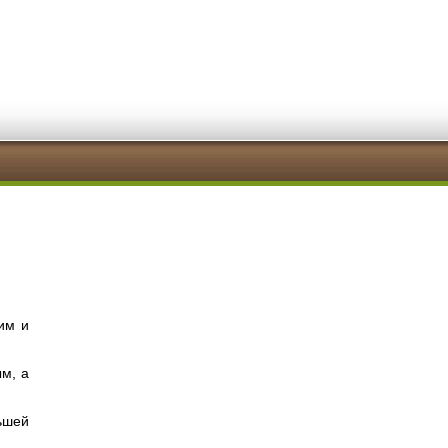
им и
м, а
ьшей