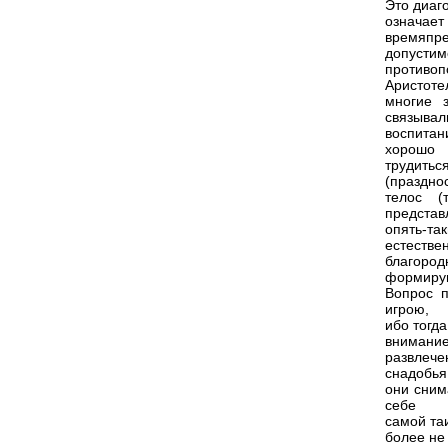
Это диаго
означа
времяпр
допустим
противо
Аристоте
многие 
связывал
воспитан
хорошо
трудиться
(празднос
телос (
представ
опять-та
естеств
благород
формирую
Вопрос п
игрою,
ибо тогд
внимание,
развлеч
снадобья
они сним
себе
самой таи
более не 