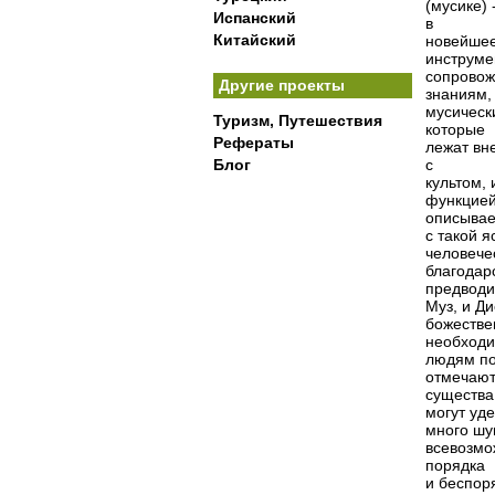
(мусике)
Испанский
в
Китайский
новейше
инструм
сопровож
Другие проекты
знаниям,
мусическ
Туризм, Путешествия
которые
Рефераты
лежат вн
Блог
с
культом,
функцие
описывае
с такой я
человече
благода
предводи
Муз, и Ди
божеств
необход
людям по
отмечаю
существа
могут уде
много шум
всевозмо
порядка
и беспор