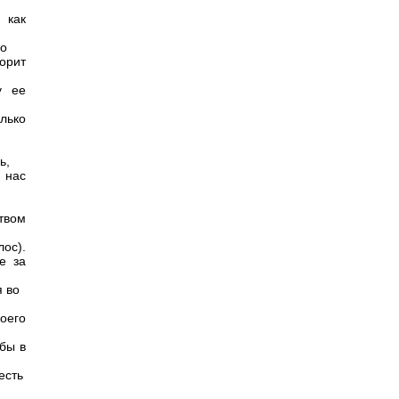
как
го
орит
у ее
лько
ь,
 нас
твом
лос).
е за
я во
оего
бы в
есть