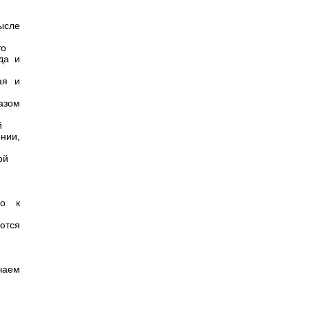
ысле
то
да и
ая и
азом
й
нии,
ой
но к
ются
чаем