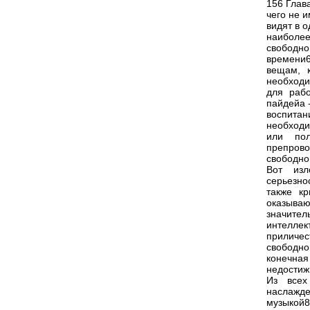
156 Глав
чего не и
видят в 
наиболе
свободно
времени6
вещам, 
необходи
для раб
пайдейа -
воспита
необход
или по
препров
свободно
Вот изл
серьезно
также к
оказываю
значител
интелле
приличес
свободно
конечна
недостиж
Из всех
наслажд
музыкой8,