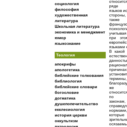
относитс
социология
ряде
философия
языков и
художественная
стороны,
также
литература
французс
Школьная литература
психолог
экономика и менеджмент
учитывая
юмор
при это
европейс
языкознание
языками 
В какой
Теология
естестве
данност
апокрифы
рациона
причина
апологетика
установи
библейские толкования
термины,
библиология
благораз
библейские словари
же
относитс
богословие
по
догматика
законам,
душепопечительство
справедл
екклесиология
нормами
которые
история церкви
зрительн
оккультизм
осязаем
патрология