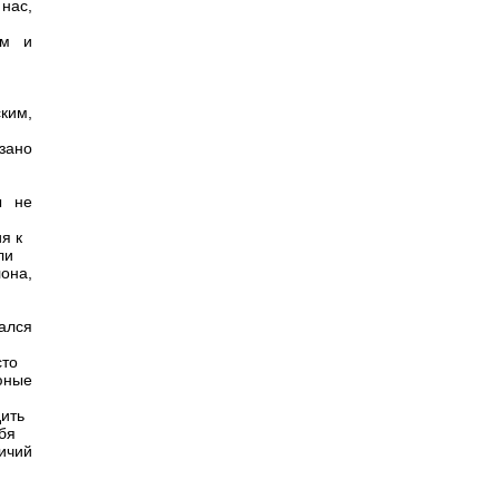
 нас,
ем и
и
ким,
зано
ы не
я к
ли
она,
ался
сто
юные
дить
ебя
ичий