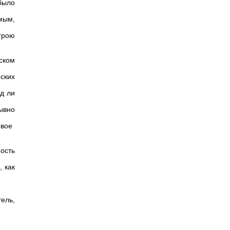
было
амым,
грою
ском
ских
д ли
ывно
свое
ость
, как
ель,