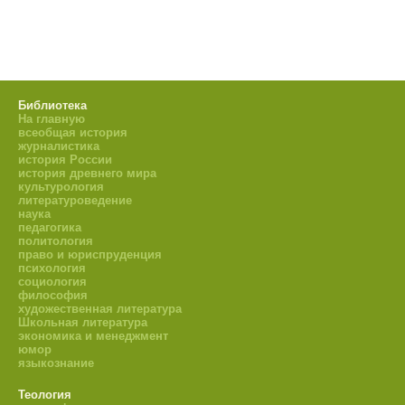
Библиотека
На главную
всеобщая история
журналистика
история России
история древнего мира
культурология
литературоведение
наука
педагогика
политология
право и юриспруденция
психология
социология
философия
художественная литература
Школьная литература
экономика и менеджмент
юмор
языкознание
Теология