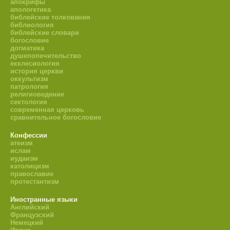
апокрифы
апологетика
библейские толкования
библиология
библейские словари
богословие
догматика
душепопечительство
екклесиология
история церкви
оккультизм
патрология
религиоведение
сектология
современная церковь
сравнительное богословие
Конфессии
атеизм
ислам
иудаизм
католицизм
православие
протестантизм
Иностранные языки
Английский
Французский
Немецкий