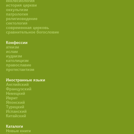
екклесиология
история церкви
оккультизм
патрология
религиоведение
сектология
современная церковь
сравнительное богословие
Конфессии
атеизм
ислам
иудаизм
католицизм
православие
протестантизм
Иностранные языки
Английский
Французский
Немецкий
Иврит
Японский
Турецкий
Испанский
Китайский
Каталоги
Новые книги