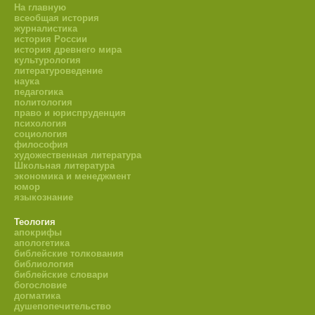
На главную
всеобщая история
журналистика
история России
история древнего мира
культурология
литературоведение
наука
педагогика
политология
право и юриспруденция
психология
социология
философия
художественная литература
Школьная литература
экономика и менеджмент
юмор
языкознание
Теология
апокрифы
апологетика
библейские толкования
библиология
библейские словари
богословие
догматика
душепопечительство