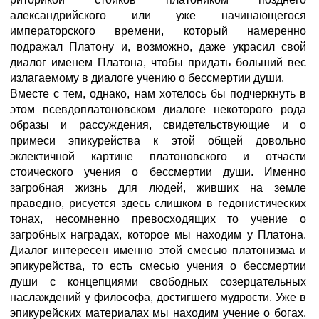
александрийского или уже начинающегося
императорского времени, который намеренно
подражал Платону и, возможно, даже украсил свой
диалог именем Платона, чтобы придать больший вес
излагаемому в диалоге учению о бессмертии души.
Вместе с тем, однако, нам хотелось бы подчеркнуть в
этом псевдоплатоновском диалоге некоторого рода
образы и рассуждения, свидетельствующие и о
примеси эпикурейства к этой общей довольно
эклектичной картине платоновского и отчасти
стоического учения о бессмертии души. Именно
загробная жизнь для людей, живших на земле
праведно, рисуется здесь слишком в гедонистических
тонах, несомненно превосходящих то учение о
загробных наградах, которое мы находим у Платона.
Диалог интересен именно этой смесью платонизма и
эпикурейства, то есть смесью учения о бессмертии
души с концепциями свободных созерцательных
наслаждений у философа, достигшего мудрости. Уже в
эпикурейских материалах мы находим учение о богах,