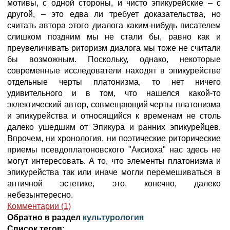
мотивы, с одной стороны, и чисто эпикурейские – с
другой, – это едва ли требует доказательства, но
считать автора этого диалога каким-нибудь писателем
слишком поздним мы не стали бы, равно как и
преувеличивать риторизм диалога мы тоже не считали
бы возможным. Поскольку, однако, некоторые
современные исследователи находят в эпикурействе
отдельные черты платонизма, то нет ничего
удивительного и в том, что нашелся какой-то
эклектический автор, совмещающий черты платонизма
и эпикурейства и относящийся к временам не столь
далеко ушедшим от Эпикура и ранних эпикурейцев.
Впрочем, ни хронология, ни поэтические риторические
приемы псевдоплатоновского "Аксиоха" нас здесь не
могут интересовать. А то, что элементы платонизма и
эпикурейства так или иначе могли перемешиваться в
античной эстетике, это, конечно, далеко
небезынтересно.
Комментарии (1)
Обратно в раздел
культурология
Список тегов: