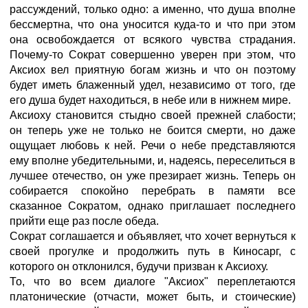
рассуждений, только одно: а именно, что душа вполне
бессмертна, что она уносится куда-то и что при этом
она освобождается от всякого чувства страдания.
Почему-то Сократ совершенно уверен при этом, что
Аксиох вел приятную богам жизнь и что он поэтому
будет иметь блаженный удел, независимо от того, где
его душа будет находиться, в небе или в нижнем мире.
Аксиоху становится стыдно своей прежней слабости;
он теперь уже не только не боится смерти, но даже
ощущает любовь к ней. Речи о небе представляются
ему вполне убедительными, и, надеясь, переселиться в
лучшее отечество, он уже презирает жизнь. Теперь он
собирается спокойно перебрать в памяти все
сказанное Сократом, однако приглашает последнего
прийти еще раз после обеда.
Сократ соглашается и объявляет, что хочет вернуться к
своей прогулке и продолжить путь в Киносарг, с
которого он отклонился, будучи призван к Аксиоху.
То, что во всем диалоге "Аксиох" переплетаются
платонические (отчасти, может быть, и стоические)