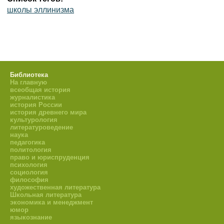
школы эллинизма
Библиотека
На главную
всеобщая история
журналистика
история России
история древнего мира
культурология
литературоведение
наука
педагогика
политология
право и юриспруденция
психология
социология
философия
художественная литература
Школьная литература
экономика и менеджмент
юмор
языкознание