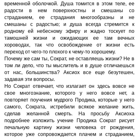
временной оболочкой. Душа томится в этом теле, ее
радости в нем поверхностны и смешаны со
страданием, ее страдания многообразны и не
смешаны с радостью; и душа всегда стремится к
родному ей небесному эфиру и жадно тоскует по
тамошней жизни и ожидающих ее там вечных
хороводах, так что освобождение от жизни есть
переход от чего-то плохого к чему-то хорошему.
Почему же сам ты, Сократ, не оставляешь жизни? Не в
том ли дело, что ты мыслитель и в душе отличаешься
от нас, большинства? Аксиох все еще безутешен,
задавая эти вопросы.
Но Сократ отвечает, что излагает он здесь вовсе не
свое многознание, которого у него вовсе нет, а
повторяет поучения мудрого Продика, которые у него
самого, Сократа, истребили всякое желание жить,
сделав желанной смерть. На просьбу Аксиоха
подробнее изложить учение Продика Сократ рисует
печальную картину жизни человека от рождения,
которое уже сопровождается плачем и страданием,