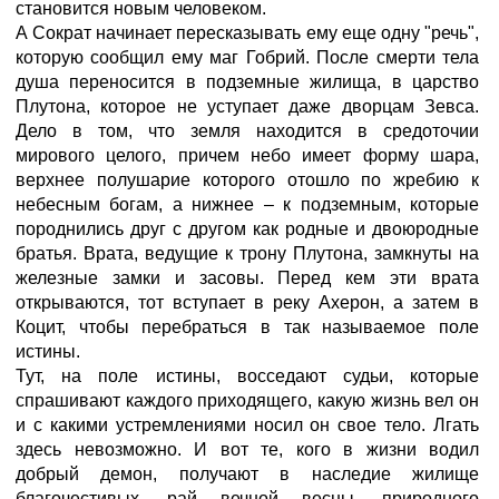
становится новым человеком.
А Сократ начинает пересказывать ему еще одну "речь",
которую сообщил ему маг Гобрий. После смерти тела
душа переносится в подземные жилища, в царство
Плутона, которое не уступает даже дворцам Зевса.
Дело в том, что земля находится в средоточии
мирового целого, причем небо имеет форму шара,
верхнее полушарие которого отошло по жребию к
небесным богам, а нижнее – к подземным, которые
породнились друг с другом как родные и двоюродные
братья. Врата, ведущие к трону Плутона, замкнуты на
железные замки и засовы. Перед кем эти врата
открываются, тот вступает в реку Ахерон, а затем в
Коцит, чтобы перебраться в так называемое поле
истины.
Тут, на поле истины, восседают судьи, которые
спрашивают каждого приходящего, какую жизнь вел он
и с какими устремлениями носил он свое тело. Лгать
здесь невозможно. И вот те, кого в жизни водил
добрый демон, получают в наследие жилище
благочестивых, рай вечной весны, природного