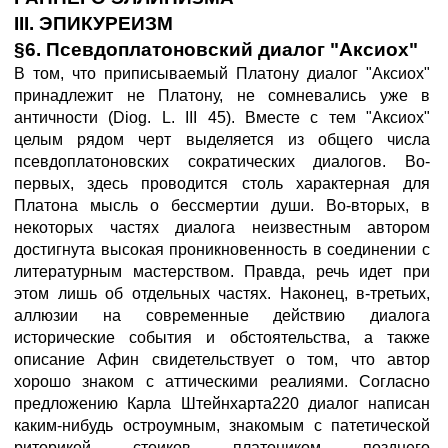
III. ЭПИКУРЕИЗМ
§6. Псевдоплатоновский диалог "Аксиох"
В том, что приписываемый Платону диалог "Аксиох"
принадлежит не Платону, не сомневались уже в
античности (Diog. L. III 45). Вместе с тем "Аксиох"
целым рядом черт выделяется из общего числа
псевдоплатоновских сократических диалогов. Во-
первых, здесь проводится столь характерная для
Платона мысль о бессмертии души. Во-вторых, в
некоторых частях диалога неизвестным автором
достигнута высокая проникновенность в соединении с
литературным мастерством. Правда, речь идет при
этом лишь об отдельных частях. Наконец, в-третьих,
аллюзии на современные действию диалога
исторические события и обстоятельства, а также
описание Афин свидетельствует о том, что автор
хорошо знаком с аттическими реалиями. Согласно
предложению Карла Штейнхарта220 диалог написан
каким-нибудь остроумным, знакомым с патетической
риторикой стоиков платоником позднего