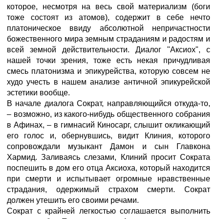
которое, несмотря на весь свой материализм (боги
тоже состоят из атомов), содержит в себе нечто
платоническое ввиду абсолютной непричастности
божественного мира земным страданиям и радостям и
всей земной действительности. Диалог "Аксиох", с
нашей точки зрения, тоже есть некая причудливая
смесь платонизма и эпикурейства, которую совсем не
худо учесть в нашем анализе античной эпикурейской
эстетики вообще.
В начале диалога Сократ, направляющийся откуда-то,
– возможно, из какого-нибудь общественного собрания
в Афинах, – в гимнасий Киносарг, слышит окликающий
его голос и, обернувшись, видит Клиния, которого
сопровождали музыкант Дамон и сын Главкона
Хармид. Заливаясь слезами, Клиний просит Сократа
поспешить в дом его отца Аксиоха, который находится
при смерти и испытывает огромные нравственные
страдания, одержимый страхом смерти. Сократ
должен утешить его своими речами.
Сократ с крайней легкостью соглашается выполнить