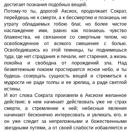
достигает познания подобных вещей.
Потому-то ты, дорогой Аксиох, продолжает Сократ,
перейдешь не к смерти, а к бессмертию и познаешь не
утрату обладаемых тобою благ, но более чистое
наслаждение ими, равно как познаешь чувство
блаженства, не связанное со смертным телом, но
освобожденное от всякого смешения с болью.
Освободившись из этой темницы, ты поднимешься
туда, где нет страдания и печали, нет старения, а жизнь
покойна и свободна от порождений зла. Над
безмятежным покоем простирается ясное небо, и ты
будешь созерцать сущность вещей и стремиться к
мудрости не ради толпы и ее зрелищ, а ради светлой
истины.
И вот слова Сократа произвели в Аксиохе желанное
действие; в нем начинает действовать уже не страх
смерти, а стремление к ней; небесные явления
начинают бесконечно интересовать и увлекать его, и
он уже следит за непреложными и божественными
звездными путями, а от своей слабости избавляется и