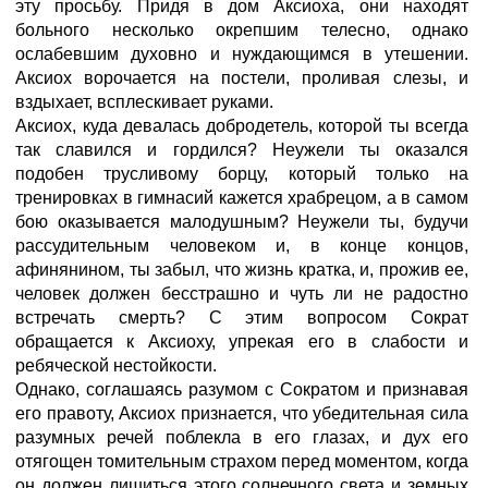
эту просьбу. Придя в дом Аксиоха, они находят
больного несколько окрепшим телесно, однако
ослабевшим духовно и нуждающимся в утешении.
Аксиох ворочается на постели, проливая слезы, и
вздыхает, всплескивает руками.
Аксиох, куда девалась добродетель, которой ты всегда
так славился и гордился? Неужели ты оказался
подобен трусливому борцу, который только на
тренировках в гимнасий кажется храбрецом, а в самом
бою оказывается малодушным? Неужели ты, будучи
рассудительным человеком и, в конце концов,
афинянином, ты забыл, что жизнь кратка, и, прожив ее,
человек должен бесстрашно и чуть ли не радостно
встречать смерть? С этим вопросом Сократ
обращается к Аксиоху, упрекая его в слабости и
ребяческой нестойкости.
Однако, соглашаясь разумом с Сократом и признавая
его правоту, Аксиох признается, что убедительная сила
разумных речей поблекла в его глазах, и дух его
отягощен томительным страхом перед моментом, когда
он должен лишиться этого солнечного света и земных