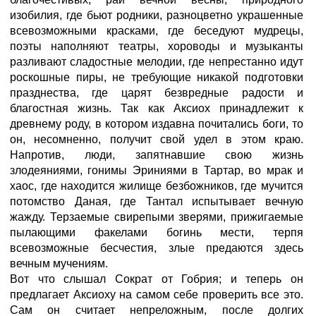
изобилия, где бьют родники, разноцветно украшенные
всевозможными красками, где беседуют мудрецы,
поэты наполняют театры, хороводы и музыканты
разливают сладостные мелодии, где непрестанно идут
роскошные пиры, не требующие никакой подготовки
празднества, где царят безвредные радости и
благостная жизнь. Так как Аксиох принадлежит к
древнему роду, в котором издавна почитались боги, то
он, несомненно, получит свой удел в этом краю.
Напротив, люди, запятнавшие свою жизнь
злодеяниями, гонимы Эриниями в Тартар, во мрак и
хаос, где находится жилище безбожников, где мучится
потомство Даная, где Тантал испытывает вечную
жажду. Терзаемые свирепыми зверями, прижигаемые
пылающими факелами богинь мести, терпя
всевозможные бесчестия, злые предаются здесь
вечным мучениям.
Вот что слышал Сократ от Гобрия; и теперь он
предлагает Аксиоху на самом себе проверить все это.
Сам он считает непреложным, после долгих