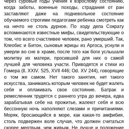
через суровые годы учения к взрослому состоянию,
когда заботы, военные походы, страдания от ран
заставляют даже на подневольное состояние
обучаемого строгими педагогами ребенка смотреть как
на нечто не столь дурное. По ходу дела Сократу
вспоминаются известные мифы, свидетельствующие о
том, что всего счастливее человек, рано умерший. Так,
Клеобис и Битон, сыновья жрицы из Аргоса, уснули и
умерли во сне в храме, после того как боги услышали
молитву их матери, просившей для них о самой
лучшей для человека участи. Приводятся и стихи из
Гомера (Il. XXIV. 525, XVII 446; Od. XV 244), говорящие
о том же самом. Нет такого занятия, нет такого
искусства, занимаясь которым человек не будет жалеть
себя и оплакивать свое состояние. Батрак и
ремесленник трудятся с раннего утра до вечера, едва
зарабатывая себе на прожитье, жалеют себя и всю
бессонную ночь наполняют слезами и причитаниями.
Моряк, бросающийся в море, как какая-то амфибия,
столь подвержен воле случая, что должен считаться
скорее мертвым, чем живым. Не лучше и положение