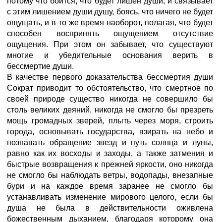
потому что боится, что будет лишен души, и связывает
с этим лишением души душу, боясь, что ничего не будет
ощущать, и в то же время наоборот, полагая, что будет
способен воспринять ощущением отсутствие
ощущения. При этом он забывает, что существуют
многие и убедительные основания верить в
бессмертие души.
В качестве первого доказательства бессмертия души
Сократ приводит то обстоятельство, что смертное по
своей природе существо никогда не совершило бы
столь великих деяний, никогда не смогло бы презреть
мощь громадных зверей, плыть через моря, строить
города, основывать государства, взирать на небо и
познавать обращение звезд и путь солнца и луны,
равно как их восходы и заходы, а также затмения и
быстрые возвращения к прежней яркости, оно никогда
не смогло бы наблюдать ветры, водопады, внезапные
бури и на каждое время заранее не смогло бы
устанавливать изменение мирового целого, если бы
душа не была в действительности оживлена
божественным дыханием, благодаря которому она