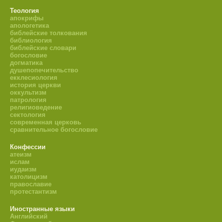
Теология
апокрифы
апологетика
библейские толкования
библиология
библейские словари
богословие
догматика
душепопечительство
екклесиология
история церкви
оккультизм
патрология
религиоведение
сектология
современная церковь
сравнительное богословие
Конфессии
атеизм
ислам
иудаизм
католицизм
православие
протестантизм
Иностранные языки
Английский