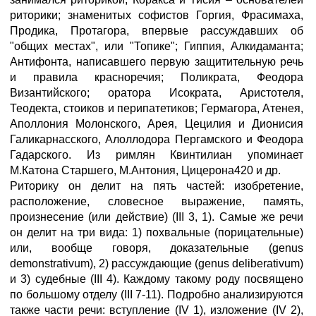
риторики; знаменитых софистов Горгия, Фрасимаха,
Продика, Протагора, впервые рассуждавших об
"общих местах", или "Топике"; Гиппия, Алкидаманта;
Антифонта, написавшего первую защитительную речь
и правила красноречия; Поликрата, Феодора
Византийского; оратора Исократа, Аристотеля,
Теодекта, стоиков и перипатетиков; Гермагора, Атенея,
Аполлония Молонского, Арея, Цецилия и Дионисия
Галикарнасского, Алоллодора Пергамского и Феодора
Гадарского. Из римлян Квинтилиан упоминает
М.Катона Старшего, М.Антония, Цицерона420 и др.
Риторику он делит на пять частей: изобретение,
расположение, словесное выражение, память,
произнесение (или действие) (III 3, 1). Самые же речи
он делит на три вида: 1) похвальные (порицательные)
или, вообще говоря, доказательные (genus
demonstrativum), 2) рассуждающие (genus deliberativum)
и 3) судебные (III 4). Каждому такому роду посвящено
по большому отделу (III 7-11). Подробно анализируются
также части речи: вступление (IV 1), изложение (IV 2),