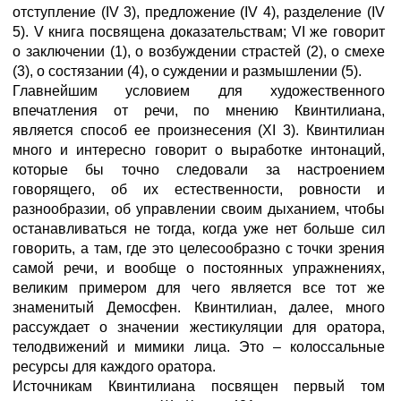
отступление (IV 3), предложение (IV 4), разделение (IV
5). V книга посвящена доказательствам; VI же говорит
о заключении (1), о возбуждении страстей (2), о смехе
(3), о состязании (4), о суждении и размышлении (5).
Главнейшим условием для художественного
впечатления от речи, по мнению Квинтилиана,
является способ ее произнесения (XI 3). Квинтилиан
много и интересно говорит о выработке интонаций,
которые бы точно следовали за настроением
говорящего, об их естественности, ровности и
разнообразии, об управлении своим дыханием, чтобы
останавливаться не тогда, когда уже нет больше сил
говорить, а там, где это целесообразно с точки зрения
самой речи, и вообще о постоянных упражнениях,
великим примером для чего является все тот же
знаменитый Демосфен. Квинтилиан, далее, много
рассуждает о значении жестикуляции для оратора,
телодвижений и мимики лица. Это – колоссальные
ресурсы для каждого оратора.
Источникам Квинтилиана посвящен первый том