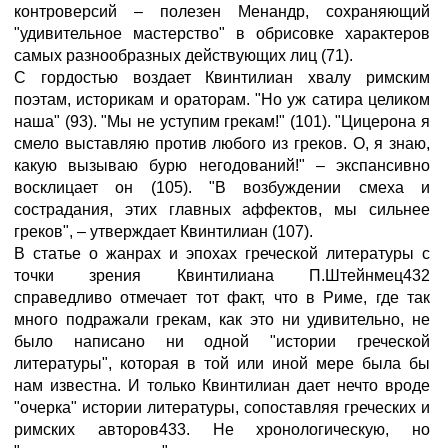
контроверсий – полезен Менандр, сохраняющий
"удивительное мастерство" в обрисовке характеров
самых разнообразных действующих лиц (71).
С гордостью воздает Квинтилиан хвалу римским
поэтам, историкам и ораторам. "Но уж сатира целиком
наша" (93). "Мы не уступим грекам!" (101). "Цицерона я
смело выставляю против любого из греков. О, я знаю,
какую вызываю бурю негодований!" – экспансивно
восклицает он (105). "В возбуждении смеха и
сострадания, этих главных аффектов, мы сильнее
греков", – утверждает Квинтилиан (107).
В статье о жанрах и эпохах греческой литературы с
точки зрения Квинтилиана П.Штейнмец432
справедливо отмечает тот факт, что в Риме, где так
много подражали грекам, как это ни удивительно, не
было написано ни одной "истории греческой
литературы", которая в той или иной мере была бы
нам известна. И только Квинтилиан дает нечто вроде
"очерка" истории литературы, сопоставляя греческих и
римских авторов433. Не хронологическую, но