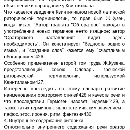
объяснение и оправдание у Квинтилиана.
Что касается введения Квинтилианом новой латинской
риторической терминологии, то прав был Ж.Кузен,
когда писал: "Автор трактата "Об ораторе" находит в
употреблении новых терминов нечто изящное; автор
"Ораторского наставления" видит здесь
необходимость". Он констатирует "бедность родного
языка", и "создание слов" кажется ему "счастливым
обогащением"426.
Особенно примечателен второй том труда Ж.Кузена,
представляющий собою Словарь греческой
риторической терминологии, используемой
Квинтилианом427.
Интересно проследить по этому словарю развитие
наименования ораторских стилей428 и качеств речи и
что впоследствии Гермоген назовет "идеями"429, а
также таких терминов с явно эстетическим значением –
пафос, этос, ирония, ритм, фантазия430.
4. Внутреннее содержание риторики
Относительно внутреннего содержания речи оратор