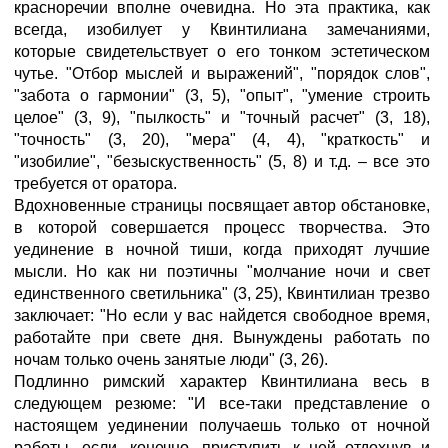
красноречии вполне очевидна. Но эта практика, как
всегда, изобилует у Квинтилиана замечаниями,
которые свидетельствует о его тонком эстетическом
чутье. "Отбор мыслей и выражений", "порядок слов",
"забота о гармонии" (3, 5), "опыт", "умение строить
целое" (3, 9), "пылкость" и "точный расчет" (3, 18),
"точность" (3, 20), "мера" (4, 4), "краткость" и
"изобилие", "безыскуственность" (5, 8) и т.д. – все это
требуется от оратора.
Вдохновенные страницы посвящает автор обстановке,
в которой совершается процесс творчества. Это
уединение в ночной тиши, когда приходят лучшие
мысли. Но как ни поэтичны "молчание ночи и свет
единственного светильника" (3, 25), Квинтилиан трезво
заключает: "Но если у вас найдется свободное время,
работайте при свете дня. Вынуждены работать по
ночам только очень занятые люди" (3, 26).
Подлинно римский характер Квинтилиана весь в
следующем резюме: "И все-таки представление о
настоящем уединении получаешь только от ночной
работы, если, конечно, приступить к ней отдохнув и