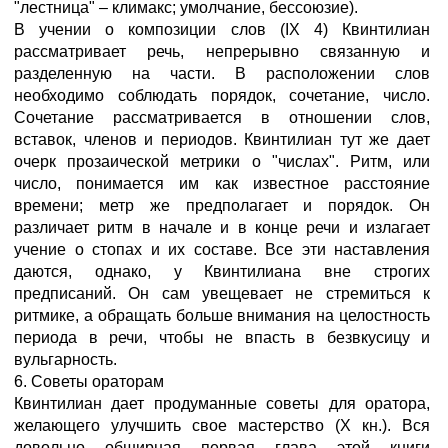
"лестница" – климакс; умолчание, бессоюзие).
В учении о композиции слов (IX 4) Квинтилиан
рассматривает речь, непрерывно связанную и
разделенную на части. В расположении слов
необходимо соблюдать порядок, сочетание, число.
Сочетание рассматривается в отношении слов,
вставок, членов и периодов. Квинтилиан тут же дает
очерк прозаической метрики о "числах". Ритм, или
число, понимается им как известное расстояние
времени; метр же предполагает и порядок. Он
различает ритм в начале и в конце речи и излагает
учение о стопах и их составе. Все эти наставления
даются, однако, у Квинтилиана вне строгих
предписаний. Он сам увещевает не стремиться к
ритмике, а обращать больше внимания на целостность
периода в речи, чтобы не впасть в безвкусицу и
вульгарность.
6. Советы ораторам
Квинтилиан дает продуманные советы для оратора,
желающего улучшить свое мастерство (X кн.). Вся
довольно обширная первая глава этой книги