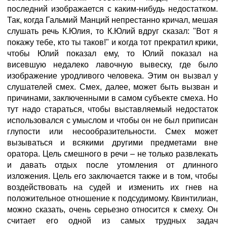
последний изображается с каким-нибудь недостатком.
Так, когда Гальмий Манций непрестанно кричал, мешая
слушать речь К.Юлия, то К.Юлий вдруг сказал: "Вот я
покажу тебе, кто ты таков!" и когда тот прекратил крики,
чтобы Юлий показал ему, то Юлий показал на
висевшую недалеко лавочную вывеску, где было
изображение уродливого человека. Этим он вызвал у
слушателей смех. Смех, далее, может быть вызван и
причинами, заключенными в самом субъекте смеха. Но
тут надо стараться, чтобы выставляемый недостаток
использовался с умыслом и чтобы он не был приписан
глупости или несообразительности. Смех может
вызываться и всякими другими предметами вне
оратора. Цель смешного в речи – не только развлекать
и давать отдых после утомления от длинного
изложения. Цель его заключается также и в том, чтобы
воздействовать на судей и изменить их гнев на
положительное отношение к подсудимому. Квинтилиан,
можно сказать, очень серьезно относится к смеху. Он
считает его одной из самых трудных задач