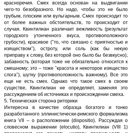
красноречия. Смех всегда основан на выдвигании
чего-то безобразного. Но надо, чтобы это не было
грубым, плоским или вульгарным. Смех происходит то
от более важных обстоятельств, то происходит от
случая. Квинтилиан различает вежливость (результат
городского утонченного вкуса, противоположного
грубости), красивое ("то, что связано с приятностью и
изяществом"), остроту, или соль (как бы некую
приправу к слову, без которой оно было бы безвкусно),
забавность (которая тоже не обязательно относится к
смешному; это – тоже "красота и некоторое изящество
слога"), шутку (противоположность важному). Все это
еще не есть смех. Однако что такое смех в своем
существе, Квинтилиан не определяет, заменяя это
рассуждением об источниках и происхождении смеха.
5. Техническая сторона риторики
Интересна в качестве образца богатого и тонко
разработанного эллинистически-римского формализма
книга VII – о расположении (dispositio). Рассуждая о
словесном выражении (elocutio), Квинтилиан (VIII 1)