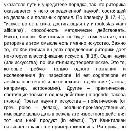
указателе пути и учредителе порядка, так что риторика
оказывается у него определенной наукой, состоящей
из деловых и полезных правил. По Клеанфу (II 17, 41),
"искусство есть сила, достигающая пути (potestas viam
afficiens)", способность методически действовать.
Никто, говорит Квинтилиан, не будет сомневаться, что
риторика в этом смысле есть именно искусство. Важно
то, что Квинтилиан в целях определения риторики дает
некоторую классификацию искусств (II 18). Одни науки
(или искусства), по Квинтилиану, теоретические. Это те,
которые требуют только одного познания и
исследования (in inspectione, id est cognitatione et
aestimatione rerum) и не переходят в действие (такова,
например, астрономия). Другие – практические,
состоящие только в одном действии (in agendo, такова
пляска). Третьи науки и искусства – пойетические (от
греч. poieo – делаю), реально-производственные,
имеющие целью дать в результате известного действия
тот или иной продукт (in effectu). Тут Квинтилиан
называет в качестве примера живопись. Риторика, по