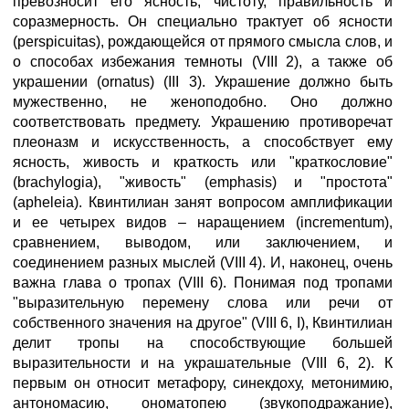
превозносит его ясность, чистоту, правильность и
соразмерность. Он специально трактует об ясности
(perspicuitas), рождающейся от прямого смысла слов, и
о способах избежания темноты (VIII 2), а также об
украшении (ornatus) (III 3). Украшение должно быть
мужественно, не женоподобно. Оно должно
соответствовать предмету. Украшению противоречат
плеоназм и искусственность, а способствует ему
ясность, живость и краткость или "краткословие"
(brachylogia), "живость" (emphasis) и "простота"
(apheleia). Квинтилиан занят вопросом амплификации
и ее четырех видов – наращением (incrementum),
сравнением, выводом, или заключением, и
соединением разных мыслей (VIII 4). И, наконец, очень
важна глава о тропах (VIII 6). Понимая под тропами
"выразительную перемену слова или речи от
собственного значения на другое" (VIII 6, I), Квинтилиан
делит тропы на способствующие большей
выразительности и на украшательные (VIII 6, 2). К
первым он относит метафору, синекдоху, метонимию,
антономасию, ономатопею (звукоподражание),