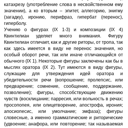
катахрезу (употребление слова в несвойственном ему
значении), а ко вторым – эпитет, аллегорию, энигму
(загадку), иронию, перифраз, гипербат (перенос),
гиперболу.
Учению о фигурах (IX 1-3) и композиции (IX 4)
Квинтилиан уделяет много внимания. Фигуру
Квинтилиан отличает, как и другие риторы, от тропа, так
как здесь имеется в виду не перенос значения, но
особый оборот речи, так или иначе отличающийся от
обычного (IX 1). Некоторые фигуры заключены как бы в
мыслях оратора (IX 2). Тут имеются в виду фигуры,
служащие для утверждения идей оратора и
убедительности речи (вопрошение; пролепсис, или
предварение; сомнение, сообщение, поддержание,
позволение); фигуры, способствующие движению
чувств (восклицание; парресия, или вольность в речах;
просопопея, или олицетворение, апострофа, ирония;
апосиопесис, или умолчание; эмфаза); фигуры
словесные, а именно грамматические и риторические
(удвоение; анафора, или повторение; так называемая