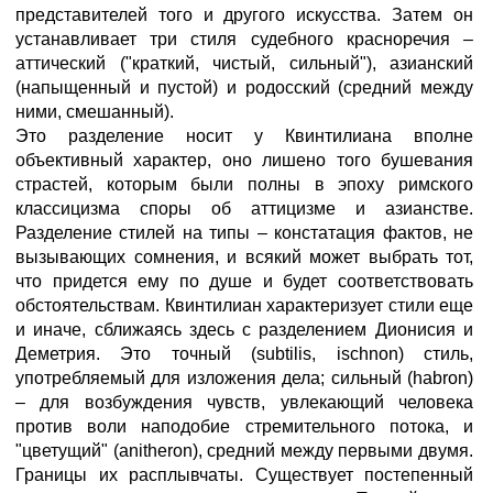
представителей того и другого искусства. Затем он
устанавливает три стиля судебного красноречия –
аттический ("краткий, чистый, сильный"), азианский
(напыщенный и пустой) и родосский (средний между
ними, смешанный).
Это разделение носит у Квинтилиана вполне
объективный характер, оно лишено того бушевания
страстей, которым были полны в эпоху римского
классицизма споры об аттицизме и азианстве.
Разделение стилей на типы – констатация фактов, не
вызывающих сомнения, и всякий может выбрать тот,
что придется ему по душе и будет соответствовать
обстоятельствам. Квинтилиан характеризует стили еще
и иначе, сближаясь здесь с разделением Дионисия и
Деметрия. Это точный (subtilis, ischnon) стиль,
употребляемый для изложения дела; сильный (habron)
– для возбуждения чувств, увлекающий человека
против воли наподобие стремительного потока, и
"цветущий" (anitheron), средний между первыми двумя.
Границы их расплывчаты. Существует постепенный