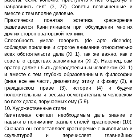
набравшись сил" (3, 27). Советы возвышенные и
вместе с тем вполне деловые.
Практически понятая эстетика красноречия
развивается Квинтилианом при обсуждении многих
других сторон ораторской техники.
Способность умело говорить (de apte dicendo),
соблюдая приличие и строгое внимание относительно
всех обстоятельств дела (XI 1), так же важно, как и
советы о средствах запоминания (XI 2). Наконец, сам
оратор должен быть добродетельным человеком (XII 1)
и вместе с тем глубоко образованным в философии
(зная все ее части, диалектику, этику и физику (2), в
гражданском праве (3), истории (4) и будучи
положительным и весьма осмотрительным человеком
во всех делах, поручаемых ему (5-9).
10. Художественные стили
Квинтилиан считает необходимым дать знание и
навыки в понимании разных стилей красноречия (10).
Сначала он сопоставляет красноречие с живописью и
скульптурой и перечисляет главнейших