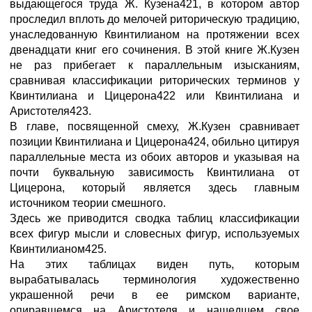
выдающегося труда Ж. Кузена421, в котором автор
проследил вплоть до мелочей риторическую традицию,
унаследованную Квинтилианом на протяжении всех
двенадцати книг его сочинения. В этой книге Ж.Кузен
не раз прибегает к параллельным изысканиям,
сравнивая классификации риторических терминов у
Квинтилиана и Цицерона422 или Квинтилиана и
Аристотеля423.
В главе, посвященной смеху, Ж.Кузен сравнивает
позиции Квинтилиана и Цицерона424, обильно цитируя
параллельные места из обоих авторов и указывая на
почти буквальную зависимость Квинтилиана от
Цицерона, который является здесь главным
источником теории смешного.
Здесь же приводится сводка таблиц классификации
всех фигур мысли и словесных фигур, используемых
Квинтилианом425.
На этих таблицах виден путь, которым
вырабатывалась терминология художественно
украшенной речи в ее римском варианте,
опиравшемся на Аристотеля и нашедшем свое