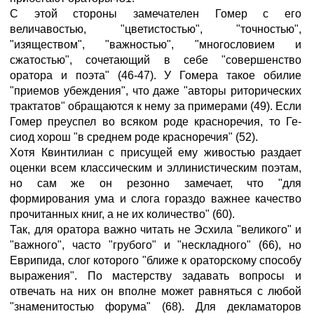
С этой стороны замечателен Гомер с его
величавостью, "цветистостью", "точностью",
"изяществом", "важностью", "многословием и
сжатостью", сочетающий в себе "совершенство
оратора и поэта" (46-47). У Гомера такое обилие
"приемов убеждения", что даже "авторы риторических
трактатов" обращаются к нему за примерами (49). Если
Гомер преуспел во всяком роде красноречия, то Ге-
сиод хорош "в среднем роде красноречия" (52).
Хотя Квинтилиан с присущей ему живостью раздает
оценки всем классическим и эллинистическим поэтам,
но сам же он резонно замечает, что "для
формирования ума и слога гораздо важнее качество
прочитанных книг, а не их количество" (60).
Так, для оратора важно читать не Эсхила "великого" и
"важного", часто "грубого" и "нескладного" (66), но
Еврипида, слог которого "ближе к ораторскому способу
выражения". По мастерству задавать вопросы и
отвечать на них он вполне может равняться с любой
"знаменитостью форума" (68). Для декламаторов