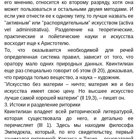
его мнению, относится ко второму разряду, хотя она
может пользоваться и остальными двумя методами. И
если уже отнести ее к одному типу, то лучше назвать ее
"активным" или "распорядительным" искусством (activa
vel administrativa). Разделение на теоретические,
практические и пойетические науки и искусства
восходит еще к Аристотелю.
То, что оказывается необходимой для речей
определенная система правил, зависит от того, что
оратору мало одних природных данных. Квинтилиан
еще раз специально говорит об этом (II 20), доказывая,
что природа только вещество, а наука – художник.
"Искусство без материи – ничто; материя же и без
искусства имеет свою цену. Но высшее искусство
лучше самой хорошей материи" (II 19,3), – пишет он.
3. Истоки и разделение риторики
Квинтилиан владеет всей риторической литературой,
которая существовала до него, и детально ее
перечисляет (III 1). Здесь мы находим философа
Эмпедокла, который, по его свидетельству, первый
занимался риторикой; Коракса и Тисия – основателей