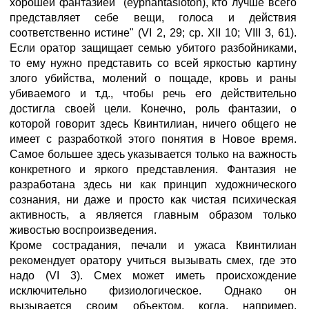
хорошей фантазией" (eyphantasioton), кто лучше всего
представляет себе вещи, голоса и действия
соответственно истине" (VI 2, 29; ср. XII 10; VIII 3, 61).
Если оратор защищает семью убитого разбойниками,
то ему нужно представить со всей яркостью картину
злого убийства, молений о пощаде, кровь и раны
убиваемого и т.д., чтобы речь его действительно
достигла своей цели. Конечно, роль фантазии, о
которой говорит здесь Квинтилиан, ничего общего не
имеет с разработкой этого понятия в Новое время.
Самое большее здесь указывается только на важность
конкретного и яркого представления. Фантазия не
разработана здесь ни как принцип художнического
сознания, ни даже и просто как чистая психическая
активность, а является главным образом только
живостью воспроизведения.
Кроме сострадания, печали и ужаса Квинтилиан
рекомендует оратору учиться вызывать смех, где это
надо (VI 3). Смех может иметь происхождение
исключительно физиологическое. Однако он
вызывается своим объектом, когда, например,