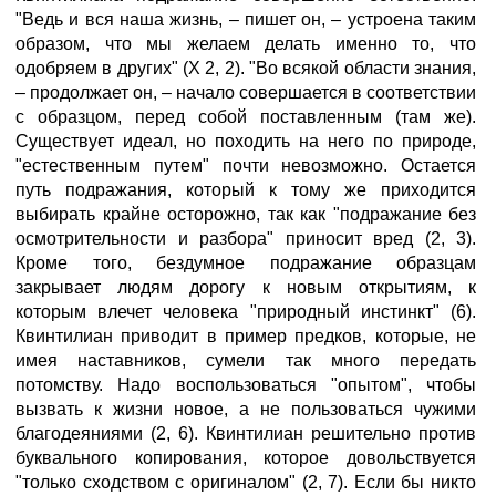
"Ведь и вся наша жизнь, – пишет он, – устроена таким
образом, что мы желаем делать именно то, что
одобряем в других" (X 2, 2). "Во всякой области знания,
– продолжает он, – начало совершается в соответствии
с образцом, перед собой поставленным (там же).
Существует идеал, но походить на него по природе,
"естественным путем" почти невозможно. Остается
путь подражания, который к тому же приходится
выбирать крайне осторожно, так как "подражание без
осмотрительности и разбора" приносит вред (2, 3).
Кроме того, бездумное подражание образцам
закрывает людям дорогу к новым открытиям, к
которым влечет человека "природный инстинкт" (6).
Квинтилиан приводит в пример предков, которые, не
имея наставников, сумели так много передать
потомству. Надо воспользоваться "опытом", чтобы
вызвать к жизни новое, а не пользоваться чужими
благодеяниями (2, 6). Квинтилиан решительно против
буквального копирования, которое довольствуется
"только сходством с оригиналом" (2, 7). Если бы никто