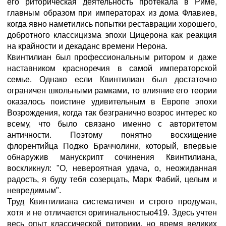
его риторическая деятельность протекала в Риме,
главным образом при императорах из дома Флавиев,
когда явно наметились попытки реставрации хорошего,
добротного классицизма эпохи Цицерона как реакция
на крайности и декаданс времени Нерона.
Квинтилиан был профессиональным ритором и даже
наставником красноречия в самой императорской
семье. Однако если Квинтилиан был достаточно
ограничен школьными рамками, то влияние его теории
оказалось поистине удивительным в Европе эпохи
Возрождения, когда так безгранично возрос интерес ко
всему, что было связано именно с авторитетом
античности. Поэтому понятно восхищение
флорентийца Поджо Браччолини, который, впервые
обнаружив манускрипт сочинения Квинтилиана,
воскликнул: "О, невероятная удача, о, неожиданная
радость, я буду тебя созерцать, Марк Фабий, целым и
невредимым".
Труд Квинтилиана систематичен и строго продуман,
хотя и не отличается оригинальностью419. Здесь учтен
весь опыт классической риторики, но время великих