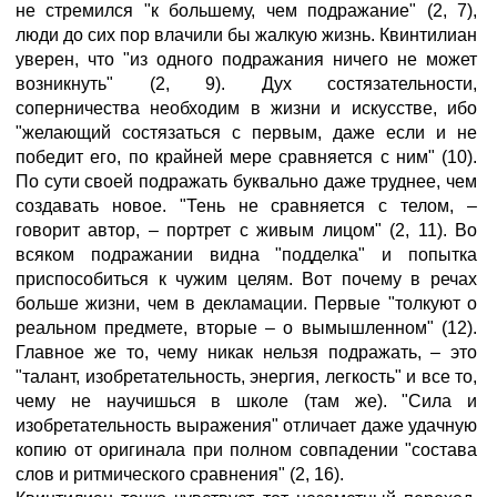
не стремился "к большему, чем подражание" (2, 7),
люди до сих пор влачили бы жалкую жизнь. Квинтилиан
уверен, что "из одного подражания ничего не может
возникнуть" (2, 9). Дух состязательности,
соперничества необходим в жизни и искусстве, ибо
"желающий состязаться с первым, даже если и не
победит его, по крайней мере сравняется с ним" (10).
По сути своей подражать буквально даже труднее, чем
создавать новое. "Тень не сравняется с телом, –
говорит автор, – портрет с живым лицом" (2, 11). Во
всяком подражании видна "подделка" и попытка
приспособиться к чужим целям. Вот почему в речах
больше жизни, чем в декламации. Первые "толкуют о
реальном предмете, вторые – о вымышленном" (12).
Главное же то, чему никак нельзя подражать, – это
"талант, изобретательность, энергия, легкость" и все то,
чему не научишься в школе (там же). "Сила и
изобретательность выражения" отличает даже удачную
копию от оригинала при полном совпадении "состава
слов и ритмического сравнения" (2, 16).