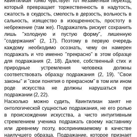
Квинтилиан тонко чувствует тот незаметный переход,
который превращает торжественность в надутость,
сжатость в скудость, смелость в дерзость, вольность в
сальность, изящество в изощренность, простоту в
небрежение (там же). Подражатель рискует сохранить
лишь "холодную и пустую форму", лишенную
"содержания" (2, 17). Поэтому в первую очередь
каждому необходимо осознать, чему он намерен
подражать и что именно "прекрасно" в этом образце
для подражания (2, 18). Далее, собственный стих и
природные устремления человека должны
соответствовать образцу подражания (2, 19). "Свои
законы" и "свои понятия о прекрасном" в том или ином
роде искусства не должны нарушаться при
подражании (2, 22).
Насколько можно судить, Квинтилиан занят не
онтологической сущностью подражания, не его ролью
в происхождении искусства, а чисто интуитивным
стремлением ученика подражать своему наставнику
или древнему поэту, воспринимаемому в качестве
наилучшего образца. Подражание, которое признает