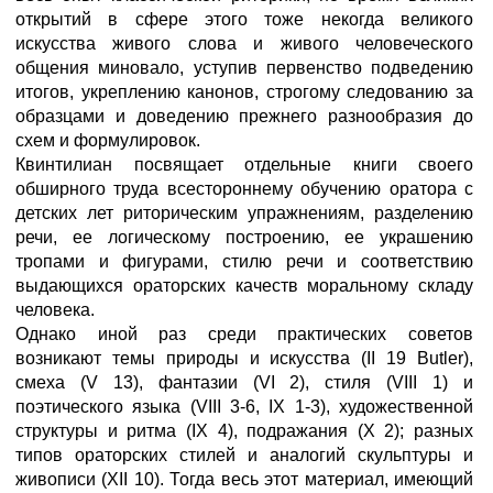
открытий в сфере этого тоже некогда великого
искусства живого слова и живого человеческого
общения миновало, уступив первенство подведению
итогов, укреплению канонов, строгому следованию за
образцами и доведению прежнего разнообразия до
схем и формулировок.
Квинтилиан посвящает отдельные книги своего
обширного труда всестороннему обучению оратора с
детских лет риторическим упражнениям, разделению
речи, ее логическому построению, ее украшению
тропами и фигурами, стилю речи и соответствию
выдающихся ораторских качеств моральному складу
человека.
Однако иной раз среди практических советов
возникают темы природы и искусства (II 19 Butler),
смеха (V 13), фантазии (VI 2), стиля (VIII 1) и
поэтического языка (VIII 3-6, IX 1-3), художественной
структуры и ритма (IX 4), подражания (X 2); разных
типов ораторских стилей и аналогий скульптуры и
живописи (XII 10). Тогда весь этот материал, имеющий