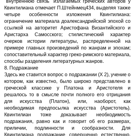
"внутреннюю связь" излагаемых греческих авторов у
Квинтилиана отмечает П.Штейнмец434, выделяя также
четыре особенности изложения Квинтилиана:
ограничение материала доалександрийской эпохой со
ссылкой на авторитет Аристофана Византийского и
Аристарха Самосского; стилистический характер
очерков истории литературы, распределенной на
примере главных произведений по жанрам и эпохам;
сопоставительный характер греко-римского материала,
способы разделения литературных жанров.
8. Подражание
Здесь же ставится вопрос о подражании (X 2), учение о
котором, как известно, было широко представлено в
греческой классике у Платона и Аристотеля и
решалось то в смысле почти полного его отрицания
для искусства (Платон), или, наоборот, как
необходимая предпосылка искусства (Аристотель).
Квинтилиан тоже доказывает необходимость
подражания, равно как и говорит об его размерах,
приличии, подлинности и сообразности. Для
Квинтилиана подражание совершенно естественно.