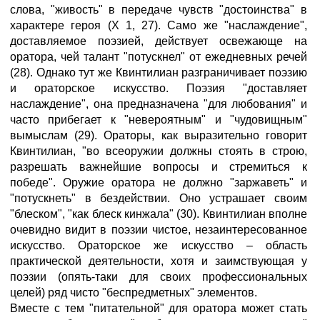
слова, "живость" в передаче чувств "достоинства" в
характере героя (X 1, 27). Само же "наслаждение",
доставляемое поэзией, действует освежающе на
оратора, чей талант "потускнел" от ежедневных речей
(28). Однако тут же Квинтилиан разграничивает поэзию
и ораторское искусство. Поэзия "доставляет
наслаждение", она предназначена "для любования" и
часто прибегает к "невероятным" и "чудовищным"
вымыслам (29). Ораторы, как выразительно говорит
Квинтилиан, "во всеоружии должны стоять в строю,
разрешать важнейшие вопросы и стремиться к
победе". Оружие оратора не должно "заржаветь" и
"потускнеть" в бездействии. Оно устрашает своим
"блеском", "как блеск кинжала" (30). Квинтилиан вполне
очевидно видит в поэзии чистое, незаинтересованное
искусство. Ораторское же искусство – область
практической деятельности, хотя и заимствующая у
поэзии (опять-таки для своих профессиональных
целей) ряд чисто "беспредметных" элементов.
Вместе с тем "питательной" для оратора может стать