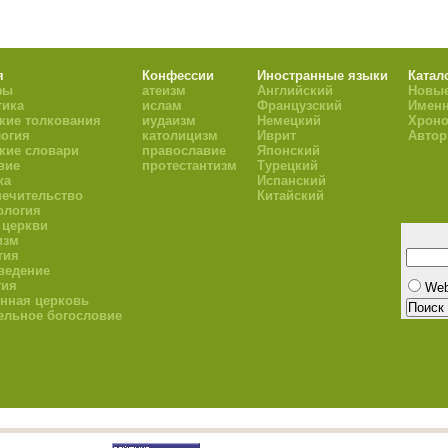
я
Конфессии
Иностранные языки
Катал
фы
атеизм
Английский
Новые
тика
ислам
Французский
Имен
кие толкования
иудаизм
Немецкий
Хроно
огия
католицизм
Иврит
Авто
кие словари
православие
Японский
вие
протестантизм
Турецкий
ка
Испанский
ечительство
Китайский
ология
 церкви
изм
гия
ведение
гия
We
нная церковь
ельное богословие