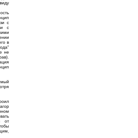
виду
ность
нцип
зи с
зи с
кими
ении
его в
ода"
е не
ав).
ация
нцип
димый
мотря
роил
агор
нном
вать
ы от
тобы
щим,