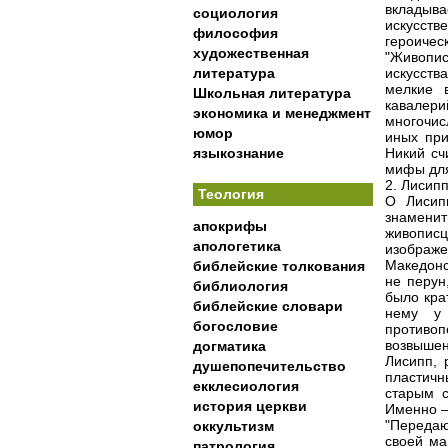
вкладыва
социология
искусст
философия
героичес
художественная
"Живопи
литература
искусств
мелкие в
Школьная литература
кавалер
экономика и менеджмент
многочис
юмор
иных при
языкознание
Никий сч
мифы для
2. Лисип
Теология
О Лисипп
знаменит
апокрифы
живопис
апологетика
изображе
Македонс
библейские толкования
не перун
библиология
было кра
библейские словари
нему у 
богословие
противо
возвышен
догматика
Лисипп, 
душепопечительство
пластич
екклесиология
старым с
история церкви
Именно – 
"Передаю
оккультизм
своей ма
патрология