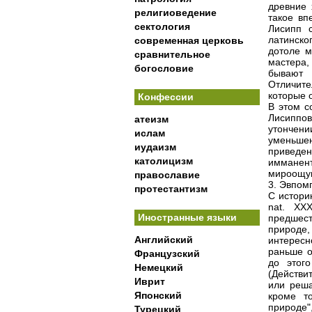
древние 
религиоведение
такое вп
сектология
Лисипп 
латинск
современная церковь
дотоле м
сравнительное
мастера,
богословие
бывают 
Отличите
которые 
Конфессии
В этом с
Лисиппов
атеизм
утончени
ислам
уменьше
иудаизм
приведе
католицизм
имманен
мироощу
православие
3. Эвпом
протестантизм
С истори
nat. XX
Иностранные языки
предшест
природе
Английский
интересн
раньше о
Французский
до этог
Немецкий
(Действи
Иврит
или реша
Японский
кроме то
природе"
Турецкий