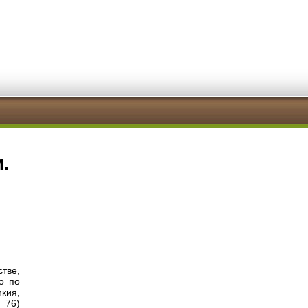
.
стве,
о по
икия,
 76)