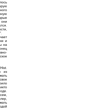
лось
орую
ного
нную
арые
 они
тся.
сти,
".
чает
ии и
бы на
онец
вно-
ское
Hist.
л из
жать
свое
рило
икто
оде.
сем,
лер,
жать
одой