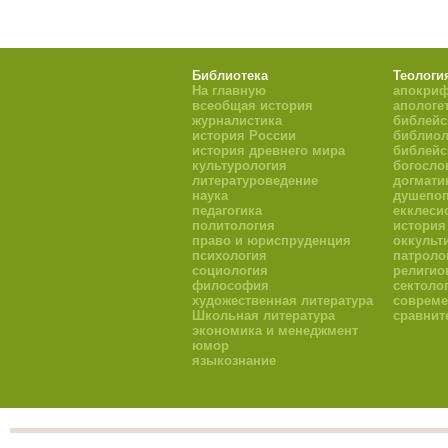
Библиотека
Теологи
На главную
апокри
всеобщая история
апологе
журналистика
библейс
история России
библиол
история древнего мира
библейс
культурология
богосло
литературоведение
догмати
наука
душепоп
педагогика
екклеси
политология
история
право и юриспруденция
оккульт
психология
патроло
социология
религио
философия
сектоло
художественная литература
совреме
Школьная литература
сравнит
экономика и менеджмент
юмор
языкознание