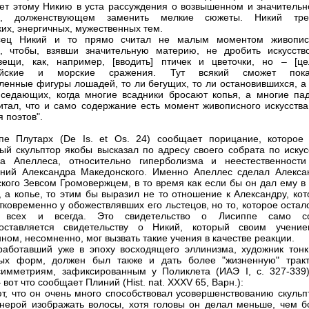
ет этому Никию в уста рассуждения о возвышенном и значительн
ве, долженствующем заменить мелкие сюжеты. Никий тре
ких, энергичных, мужественных тем.
сец Никий и то прямо считал не малым моментом живопис
а, чтобы, взявши значительную материю, не дробить искусств
ещи, как, например, [вводить] птичек и цветочки, но – [це
ийские и морские сражения. Тут всякий сможет пока
ленные фигуры лошадей, то ли бегущих, то ли остановившихся, а
седающих, когда многие всадники бросают копья, а многие пад
итал, что и само содержание есть момент живописного искусства,
 поэтов".
п
е Плутарх (De Is. et Os. 24) сообщает порицание, которое 
ый скульптор якобы высказал по адресу своего собрата по искусс
ца Апеллеса, относительно гиперболизма и неестественности
ний Александра Македонского. Именно Апеллес сделал Алекса
кого Зевсом Громовержцем, в то время как если бы он дал ему в 
, а копье, то этим бы выразил не то отношение к Александру, ко
тковременно у обожествлявших его льстецов, но то, которое остал
всех и всегда. Это свидетельство о Лисиппе само с
поставляется свидетельству о Никий, который своим учени
ном, несомненно, мог вызвать такие учения в качестве реакции.
работавший уже в эпоху восходящего эллинизма, художник тонк
ных форм, должен был также и дать более "жизненную" тракт
имметриям, зафиксированным у Поликлета (ИАЭ I, с. 327-339)
вот что сообщает Плиний (Hist. nat. XXXV 65, Варн.):
т, что он очень много способствовал усовершенствованию скульп
нерой изображать волосы, хотя головы он делал меньше, чем б