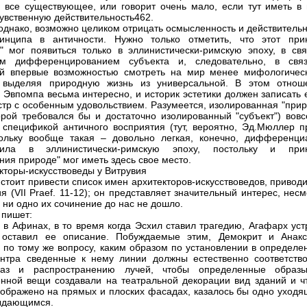
 все существующее, или говорит очень мало, если тут иметь в 
увственную действительность462.
 однако, возможно целиком отрицать осмысленность и действитель
ринципа в античности. Нужно только отметить, что этот при
" мог появиться только в эллинистически-римскую эпоху, в свя
ым дифференцированием субъекта и, следовательно, в свя
ей впервые возможностью смотреть на мир менее мифологичес
, выделяя природную жизнь из универсальной. В этом отнош
 Эвпомпа весьма интересно, и историк эстетики должен записать 
стр с особенным удовольствием. Разумеется, изолированная "прир
орой требовался бы и достаточно изолированный "субъект") вовс
 спецификой античного восприятия (тут, вероятно, Эд.Мюллер пр
ольку вообще такая – довольно легкая, конечно, дифференци
дила в эллинистически-римскую эпоху, постольку и при
ния природе" мог иметь здесь свое место.
екторы-искусствоведы у Витрувия
 стоит привести список имен архитекторов-искусствоведов, приво
ия (VII Praef. 11-12); он представляет значительный интерес, нес
о ни одно их сочинение до нас не дошло.
 пишет:
 в Афинах, в то время когда Эсхил ставил трагедию, Агафарх уст
 оставил ее описание. Побуждаемые этим, Демокрит и Анакс
 по тому же вопросу, каким образом по установлении в определе
нтра сведенные к нему линии должны естественно соответство
лаз и распространению лучей, чтобы определенные образ
нной вещи создавали на театральной декорации вид зданий и ч
изображено на прямых и плоских фасадах, казалось бы одно уходя
ыдающимся.