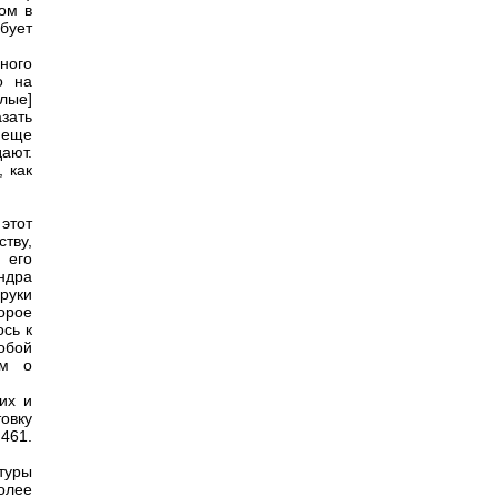
ом в
бует
ного
о на
лые]
зать
 еще
ают.
 как
этот
тву,
 его
ндра
руки
торое
ось к
обой
ем о
их и
овку
461.
туры
олее