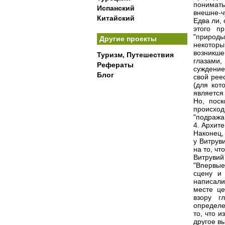
понимать
Испанский
внешне-ч
Китайский
Едва ли,
этого п
"природы
Другие проекты
некотор
возникш
Туризм, Путешествия
глазами
Рефераты
суждение
Блог
свой рее
(для кот
является
Но, поск
происхо
"подража
4. Архит
Наконец,
у Витрув
на то, чт
Витрувий
"Впервые
сцену и
написали
месте це
взору г
определе
то, что 
другое в