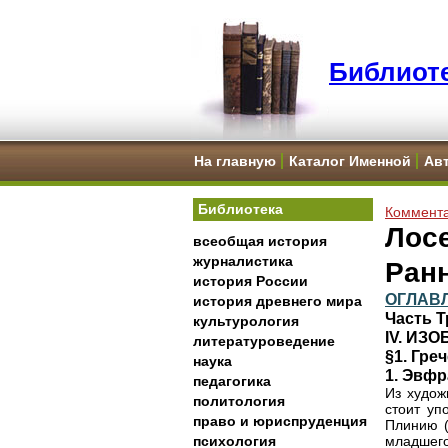
Библиоте
На главную
Каталог Именной
Ав
Библиотека
Коммента
Лосе
всеобщая история
журналистика
Ран
история России
ОГЛАВ
история древнего мира
Часть 
культурология
IV. ИЗ
литературоведение
§1. Гре
наука
1. Эвфр
педагогика
Из худож
политология
стоит уп
право и юриспруденция
Плинию (H
психология
младшег