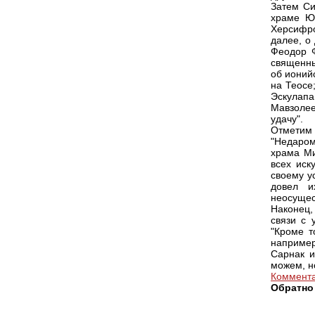
Затем Си
храме Ю
Херсифро
далее, о
Феодор Ф
священны
об ионий
на Теосе
Эскулапа
Мавзолее
удачу".
Отметим 
"Недаром
храма Ми
всех иск
своему у
довел и
неосущес
Наконец,
связи с 
"Кроме т
например
Сарнак и
можем, н
Коммента
Обратно