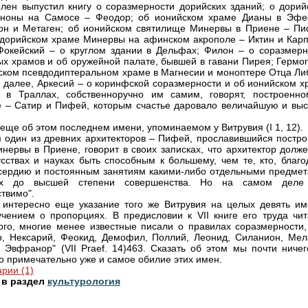
лен выпустил книгу о соразмерности дорийских зданий; о дорий
ноны на Самосе – Феодор; об ионийском храме Дианы в Эфе
н и Метаген; об ионийском святилище Минервы в Приене – Пи
 дорийском храме Минервы на афинском акрополе – Иктин и Карп
окейский – о круглом здании в Дельфах; Филон – о соразмерн
х храмов и об оружейной палате, бывшей в гавани Пирея; Гермог
ском псевдодиптеральном храме в Магнесии и моноптере Отца Ли
; далее, Аркесий – о коринфской соразмерности и об ионийском х
 в Траллах, собственноручно им самим, говорят, построенно
 – Сатир и Пифей, которым счастье даровало величайшую и вы
еще об этом последнем имени, упоминаемом у Витрувия (I 1, 12).
 один из древних архитекторов – Пифей, прославившийся постро
нервы в Приене, говорит в своих записках, что архитектор долже
усствах и науках быть способным к большему, чем те, кто, благо
сердию и постоянным занятиям какими-либо отдельными предмет
х до высшей степени совершенства. Но на самом деле
твимо".
 интересно еще указание того же Витрувия на целых девять им
учением о пропорциях. В предисловии к VII книге его труда чит
ого, многие менее известные писали о правилах соразмерности, 
, Нексарий, Феокид, Демофил, Поллий, Леонид, Силанион, Мел
 Эвфранор" (VII Praef. 14)463. Сказать об этом мы почти ничег
о примечательно уже и самое обилие этих имен.
рии (1)
 в раздел
культурология