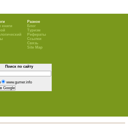
оги
Разное
 книги
Блог
ной
Туризм
логический
Рефераты
ры
Ссылки
Связь
Site Map
Поиск по сайту
b
www.gumer.info