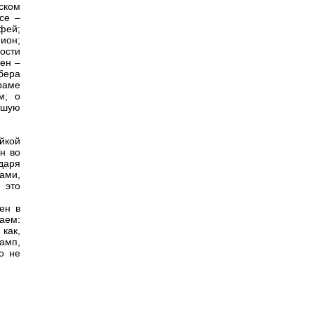
ском
се –
фей;
ион;
ости
ен –
бера
раме
м; о
сшую
йкой
н во
даря
ами,
 это
ен в
аем:
как,
амп,
о не