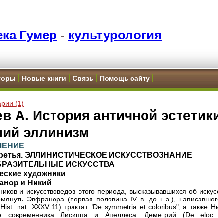
ка Гумер
-
культурология
торы
Новые книги
Связь
Помощь сайту
рии (1)
в А. История античной эстетики
ний эллинизм
ЛЕНИЕ
Третья. ЭЛЛИНИСТИЧЕСКОЕ ИСКУССТВОЗНАНИЕ
ОБРАЗИТЕЛЬНЫЕ ИСКУССТВА
ческие художники
анор и Никий
ников и искусствоведов этого периода, высказывавшихся об искус
омянуть Эвфранора (первая половина IV в. до н.э.), написавшег
ist. nat. XXXV 11) трактат "De symmetria et coloribus", а также Н
о современника Лисиппа и Апеллеса. Деметрий (De eloc.