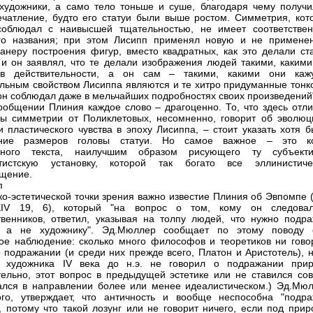
художники, а само тело тоньше и суше, благодаря чему получи
ечатление, будто его статуи были выше ростом. Симметрия, кот
соблюдал с наивысшей тщательностью, не имеет соответствен
ого названия; при этом Лисипп применял новую и не примене
анеру построения фигур, вместо квадратных, как это делали ст
 и он заявлял, что те делали изображения людей такими, какими
в действительности, а он сам – такими, какими они кажу
льным свойством Лисиппа являются и те хитро придуманные тонко
он соблюдал даже в мельчайших подробностях своих произведений
ообщении Плиния каждое слово – драгоценно. То, что здесь отли
ы симметрии от Поликлетовых, несомненно, говорит об эволюц
и пластического чувства в эпоху Лисиппа, – стоит указать хотя 
ние размеров головы статуи. Но самое важное – это к
нного текста, наилучшим образом рисующего ту субъекти
тистскую установку, которой так богато все эллинистиче
щение.
п
ко-эстетической точки зрения важно известие Плиния об Эвпомпе (
XIV 19, 6), который "на вопрос о том, кому он следова
венников, ответил, указывая на толпу людей, что нужно подра
, а не художнику". Эд.Мюллер сообщает по этому поводу 
ое наблюдение: сколько много философов и теоретиков ни гово
 подражании (и среди них прежде всего, Платон и Аристотель), н
о художника IV века до н.э. не говорил о подражании прир
тельно, этот вопрос в предыдущей эстетике или не ставился сов
лся в направлении более или менее идеалистическом.) Эд.Мюл
го, утверждает, что античность и вообще неспособна "подра
, потому что такой лозунг или не говорит ничего, если под прир