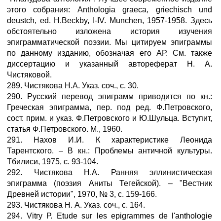
этого собрания: Anthologia graeca, griechisch und
deustch, ed. H.Beckby, I-IV. Munchen, 1957-1958. Здесь
обстоятельно изложена история изучения
эпиграмматической поэзии. Мы цитируем эпиграммы
по данному изданию, обозначая его АР. См. также
диссертацию и указанный автореферат Н. А.
Чистяковой.
289. Чистякова Н.А. Указ. соч., с. 30.
290. Русский перевод эпиграмм приводится по кн.:
Греческая эпиграмма, пер. под ред. Ф.Петровского,
сост. прим. и указ. Ф.Петровского и Ю.Шульца. Вступит,
статья Ф.Петровского. М., 1960.
291. Нахов И.И. К характеристике Леонида
Тарентского. – В кн.: Проблемы античной культуры.
Тбилиси, 1975, с. 93-104.
292. Чистякова H.A. Ранняя эллинистическая
эпиграмма (поэзия Аниты Тегейской). – "Вестник
Древней истории", 1970, № 3, с. 159-166.
293. Чистякова Н. А. Указ. соч., с. 164.
294. Vitry Р. Etude sur les epigrammes de l'anthologie