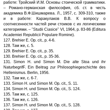
работе: Тройский И.М. Основы стоической грамматики.
– Романо-германская философия, сб. ст. в честь
академика В.Ф.Шишмарева. Л., 1957, с. 309-310, также
и в работе: Каракулаков В.В. К вопросу о
соотнесенности частей речи стоиков с их логическими
категориями. – "Studii Ciasice" VI, 1964, р. 83-86 (Editura
Academiei Republicii Populare Romine).
127. Brehier E. Ор. cit., р. 4-6.
128. Там же, с. 5.
129. Brehier E. Ор. cit., p. 35.
130. Brehier E. Ор. cit., р. 35-36.
131. Simon H. und Simon M. Die alte Stoa und ihr
NaturbegrifF. Ein Beitrag zur Philosophiegeschichte des
Hellenismus. Berlin, 1956.
132. Там же, с. 6-7.
133. Simon H. und Simon M. Op. cit., S. 11.
134. Simon H. und Simon M. Op. cit., S. 124.
135. Там же, с. 125.
136. Там же, с. 126.
137. Simon H. und Simon M. Op. cit., S. 128.