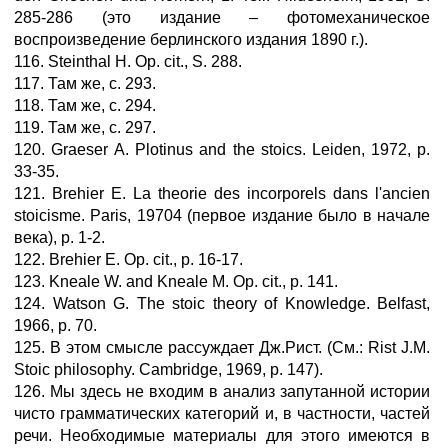
285-286 (это издание – фотомеханическое
воспроизведение берлинского издания 1890 г.).
116. Steinthal H. Op. cit., S. 288.
117. Там же, с. 293.
118. Там же, с. 294.
119. Там же, с. 297.
120. Graeser А. Plotinus and the stoics. Leiden, 1972, р.
33-35.
121. Brehier E. La theorie des incorporels dans l'ancien
stoicisme. Paris, 19704 (первое издание было в начале
века), р. 1-2.
122. Brehier E. Ор. cit., р. 16-17.
123. Kneale W. and Kneale M. Op. cit., p. 141.
124. Watson G. The stoic theory of Knowledge. Belfast,
1966, p. 70.
125. В этом смысле рассуждает Дж.Рист. (См.: Rist J.M.
Stoic philosophy. Cambridge, 1969, р. 147).
126. Мы здесь не входим в анализ запутанной истории
чисто грамматических категорий и, в частности, частей
речи. Необходимые материалы для этого имеются в