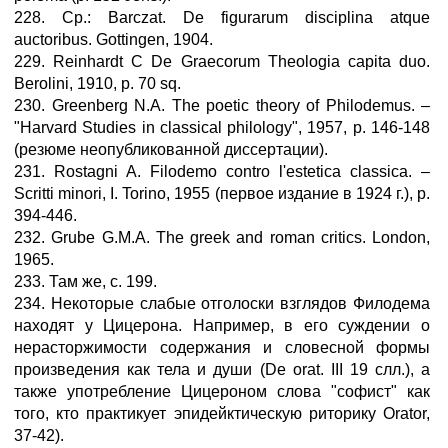
228. Ср.: Barczat. De figurarum disciplina atque
auctoribus. Gottingen, 1904.
229. Reinhardt С De Graecorum Theologia capita duo.
Berolini, 1910, p. 70 sq.
230. Greenberg N.А. The poetic theory of Philodemus. –
"Harvard Studies in classical philology", 1957, p. 146-148
(резюме неопубликованной диссертации).
231. Rostagni A. Filodemo contro l'estetica classica. –
Scritti minori, I. Torino, 1955 (первое издание в 1924 г.), р.
394-446.
232. Grube G.М.А. The greek and roman critics. London,
1965.
233. Там же, с. 199.
234. Некоторые слабые отголоски взглядов Филодема
находят у Цицерона. Например, в его суждении о
нерасторжимости содержания и словесной формы
произведения как тела и души (De orat. III 19 слл.), а
также употребление Цицероном слова "софист" как
того, кто практикует эпидейктическую риторику Orator,
37-42).