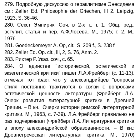
279. Подробную дискуссию о гераклитизме Энесидема
см.: Zeller Ed. Philosophie der Griechen, III 2. Leipzig,
1923, S. 36-46.
280. Секст Эмпирик. Соч. в 2-х т., т. 1. Общ. ред.,
вступит, статья и пер. А.Ф.Лосева. М., 1975; т. 2. М.,
1976.
281. Goedeckemeyer А. Ор, cit., S. 209 f., S. 238 f.
282. Zeller Ed. Op. cit., III, 2, S. 76, Anm. 2.
283. Рихтер Р. Указ. соч., с. 65.
284. О единстве "исторической, эстетической и
экзегетической критики" пишет Л.А.Фрейберг (с. 11-13),
отмечая тот факт, что у александрийцев "вопросы
стиля постоянно трактуются в связи с вопросами
эстетической ценности литературы (Фрейберг Л.А.
Очерк развития литературной критики в Древней
Греции. – В кн.: Очерки истории римской литературной
критики. М., 1963, с. 7-39). Л.А.Фрейберг правильно не
раз подчеркивает (Фрейберг Л.А. Литературная критика
в эпоху александрийской образованности. – В кн.:
Древнегреческая литературная критика. М., 1970)