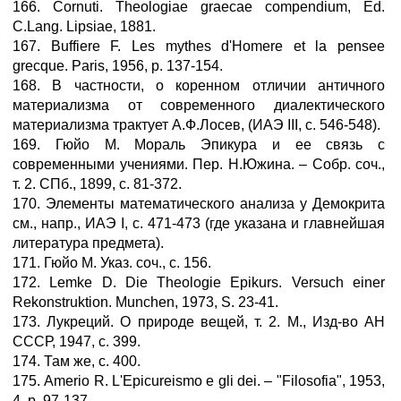
166. Cornuti. Theologiae graecae compendium, Ed.
С.Lang. Lipsiae, 1881.
167. Buffiere F. Les mythes d'Homere et la pensee
grecque. Paris, 1956, p. 137-154.
168. В частности, о коренном отличии античного
материализма от современного диалектического
материализма трактует А.Ф.Лосев, (ИАЭ III, с. 546-548).
169. Гюйо М. Мораль Эпикура и ее связь с
современными учениями. Пер. Н.Южина. – Собр. соч.,
т. 2. СПб., 1899, с. 81-372.
170. Элементы математического анализа у Демокрита
см., напр., ИАЭ I, с. 471-473 (где указана и главнейшая
литература предмета).
171. Гюйо М. Указ. соч., с. 156.
172. Lemke D. Die Theologie Epikurs. Versuch einer
Rekonstruktion. Munchen, 1973, S. 23-41.
173. Лукреций. О природе вещей, т. 2. М., Изд-во АН
СССР, 1947, с. 399.
174. Там же, с. 400.
175. Amerio R. L'Epicureismo e gli dei. – "Filosofia", 1953,
4, р. 97-137.