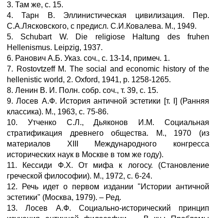
3. Там же, с. 15.
4. Тарн В. Эллинистическая цивилизация. Пер.
С.А.Лясковского, с предисл. С.И.Ковалева. М., 1949.
5. Schubart W. Die religiose Haltung des fruhen
Hellenismus. Leipzig, 1937.
6. Ранович А.Б. Указ. соч., с. 13-14, примеч. 1.
7. Rostovtzeff M. The social and economic history of the
hellenistic world, 2. Oxford, 1941, p. 1258-1265.
8. Ленин В. И. Полн. собр. соч., т. 39, с. 15.
9. Лосев А.Ф. История античной эстетики [т. I] (Ранняя
классика). М., 1963, с. 75-86.
10. Утченко С.Л., Дьяконов И.М. Социальная
стратификация древнего общества. М., 1970 (из
материалов XIII Международного конгресса
исторических наук в Москве в том же году).
11. Кессиди Ф.X. От мифа к логосу. (Становление
греческой философии). М., 1972, с. 6-24.
12. Речь идет о первом издании "Истории античной
эстетики" (Москва, 1979). – Ред.
13. Лосев А.Ф. Социально-исторический принцип