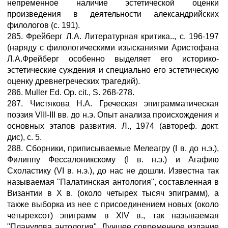
непременное наличие эстетической оценки
произведения в деятельности александрийских
филологов (с. 191).
285. Фрейберг Л.А. Литературная критика.., с. 196-197
(наряду с филологическими изысканиями Аристофана
Л.А.Фрейберг особенно выделяет его историко-
эстетические суждения и специально его эстетическую
оценку древнегреческих трагедий).
286. Muller Ed. Op. cit., S. 268-278.
287. Чистякова Н.А. Греческая эпиграмматическая
поэзия VIII-III вв. до н.э. Опыт анализа происхождения и
основных этапов развития. Л., 1974 (автореф. докт.
дис), с. 5.
288. Сборники, приписываемые Мелеагру (I в. до н.э.),
Филиппу Фессалоникскому (I в. н.э.) и Агафию
Схоластику (VI в. н.э.), до нас не дошли. Известна так
называемая "Палатинская антология", составленная в
Византии в X в. (около четырех тысяч эпиграмм), а
также выборка из нее с присоединением новых (около
четырехсот) эпиграмм в XIV в., так называемая
"Планудова антология". Лучшее современное издание