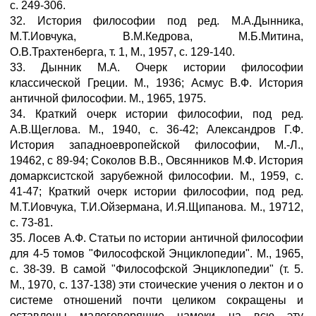
с. 249-306.
32. История философии под ред. М.А.Дынника,
М.Т.Иовчука, В.М.Кедрова, М.Б.Митина,
О.В.Трахтенберга, т. 1, М., 1957, с. 129-140.
33. Дынник М.А. Очерк истории философии
классической Греции. М., 1936; Асмус В.Ф. История
античной философии. М., 1965, 1975.
34. Краткий очерк истории философии, под ред.
А.В.Щеглова. М., 1940, с. 36-42; Александров Г.Ф.
История западноевропейской философии, М.-Л.,
19462, с 89-94; Соколов В.В., Овсянников М.Ф. История
домарксистской зарубежной философии. М., 1959, с.
41-47; Краткий очерк истории философии, под ред.
М.Т.Иовчука, Т.И.Ойзермана, И.Я.Щипанова. М., 19712,
с. 73-81.
35. Лосев А.Ф. Статьи по истории античной философии
для 4-5 томов "Философской Энциклопедии". М., 1965,
с. 38-39. В самой "Философской Энциклопедии" (т. 5.
М., 1970, с. 137-138) эти стоические учения о лектон и о
системе отношений почти целиком сокращены и
оставлены малоговорящие намеки на всю эту