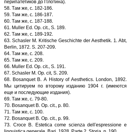
перипатетиков до Плотина).
58. Там же, с. 182-186.
59. Там же, с. 186-187.
60. Там же, с. 187-188.
61. Muller Ed. Op. cit., S. 189.
62. Там же, с. 189-192.
63. Schasler M. Kritische Geschichte der Aesthetik. 1. Abt,
Berlin, 1872. S. 207-209.
64. Там же, с. 208.
65. Там же, с. 209.
66. Muller Ed. Op. cit., S. 191.
67. Schasler M. Op. cit, S. 209.
68. Bosanquet В. А History of Aesthetics. London, 1892.
Мы цитируем по второму изданию 1904 г. (имеются
еще и последующие издания).
69. Там же, с. 79-80.
70. Bosanquet В. Ор. cit., р. 80.
71. Там же, с. 100.
72. Bosanquet В. Ор. cit., р. 99.
73. Croce В. Estetica come scienza dell'espressione e
linguistica generale. Bari, 1928. Parte 2. Storia, p. 190.