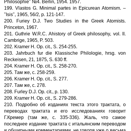
Philosophie" №4. Berlin, 1954. 1957.
199. Vlastоs G. Minimal partes in Epicurean Atomism. –
"Isis", 1965, 56/2, p. 121-147.
200. Furieу D.J. Two Studies in the Greek Atomists.
Princeton, 1967.
201. Guthrie W.R.С. Ahistory of Greek philosophy, vol. II.
Cambrige, 1965, P. 503.
202. Kramer H. Op. cit., S. 254-255.
203. Jahrbuch fur die Klassische Philologie, hrsg. von
Reckeisen, 21, 1875, S. 630 ff.
204. Kramer H. Op. cit., S. 258-270.
205. Там же, с. 258-259.
206. Kramer H. Op. cit., S. 277.
207. Там же, с. 278.
208. Furley D.J. Op. cit., р. 130.
209. Kramer H. Op. cit., S. 279-286.
210. Подробно об изданиях текста этого трактата, о
переводах трактата и его исследованиях говорит
Г.Кремер (там же, с. 335-336). Жаль, что самое
последнее издание трактата с итальянским переводом
и обширными комментариями, не говоря уже о весьма