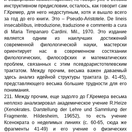
инструктивном предисловии, осталось, как говорит сам
Г.Кремер, для него недоступным, хотя и вышло всего
за год до его книги. Это – Pseudo-Aristotele. De lineis
insecabilibus, introduzione, traduzione e commento a cura
di Maria Timpanaro Cardini. Mil., 1970. Это издание
является одним из наилучших достижений
современной филологической науки, мастерски
ориентирует нас в современном состязании
филологических, философских и математических
проблем, связанных с этим псевдоаристотелевским
трактатом. Между прочим, весьма важен даваемый
здесь анализ идейной структуры трактата (р. 41-45),
представляющего весьма большие трудности для его
понимания.
211. Между прочим, еще задолго до Г.Кремера весьма
неплохо анализировал академическое учение R.Heize
(Xenokrates. Darstellung der Lehre und Sammlung der
Fragmente. Hildesheim, 19652), то есть учение
Ксенократа о неделимых линиях (с. 60-65, сюда же
фрагменты 41-49) и его учение о физических