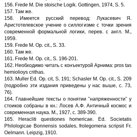
156. Frede M. Die stoische Logik. Gottingen, 1974, S. 5.
157. Там же.
158. Имеется русский перевод: Лукасевич Я.
Аристотелевское учение о силлогизме с точки зрения
современной формальной логики, перев. с англ. М.,
1959.
159. Frede M. Op. cit., S. 33.
160. Там же.
161. Frede M. Op. cit., S. 196-201.
162. Необходимо читать с конъектурой Арнима: pros tas
hemiolioys crithas.
163. Muller Ed. Op. cit, S. 191; Sсhasler M. Op. cit., S. 209
(подробно эти издания приведены у нас выше, с. 73,
76).
164. Главнейшие тексты о понятии "напряженности" у
стоиков собраны в кн.: Лосев А.Ф. Античный космос и
современная наука. М., 1927, с. 389-390.
165. Heracliti questiones homericae. Ed. Societatis
Philologicae Bonnensis sodales, frolegomena scripsit Fr.
Oelmann. Leipzig, 1910.