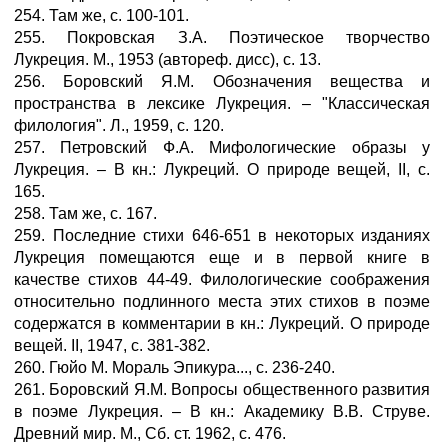
254. Там же, с. 100-101.
255. Покровская З.А. Поэтическое творчество
Лукреция. М., 1953 (автореф. дисс), с. 13.
256. Боровский Я.М. Обозначения вещества и
пространства в лексике Лукреция. – "Классическая
филология". Л., 1959, с. 120.
257. Петровский Ф.А. Мифологические образы у
Лукреция. – В кн.: Лукреций. О природе вещей, II, с.
165.
258. Там же, с. 167.
259. Последние стихи 646-651 в некоторых изданиях
Лукреция помещаются еще и в первой книге в
качестве стихов 44-49. Филологические соображения
относительно подлинного места этих стихов в поэме
содержатся в комментарии в кн.: Лукреций. О природе
вещей. II, 1947, с. 381-382.
260. Гюйо М. Мораль Эпикура..., с. 236-240.
261. Боровский Я.М. Вопросы общественного развития
в поэме Лукреция. – В кн.: Академику В.В. Струве.
Древний мир. М., Сб. ст. 1962, с. 476.