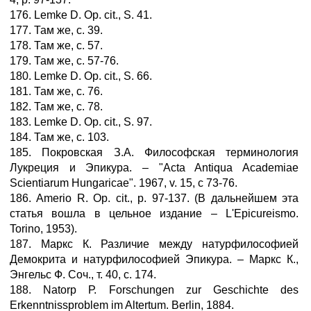
176. Lemke D. Op. cit., S. 41.
177. Там же, с. 39.
178. Там же, с. 57.
179. Там же, с. 57-76.
180. Lemke D. Op. cit., S. 66.
181. Там же, с. 76.
182. Там же, с. 78.
183. Lemke D. Op. cit., S. 97.
184. Там же, с. 103.
185. Покровская З.А. Философская терминология
Лукреция и Эпикура. – "Acta Antiqua Academiae
Scientiarum Hungaricae". 1967, v. 15, с 73-76.
186. Amerio R. Op. cit., р. 97-137. (В дальнейшем эта
статья вошла в цельное издание – L'Epicureismo.
Torino, 1953).
187. Маркс К. Различие между натурфилософией
Демокрита и натурфилософией Эпикура. – Маркс К.,
Энгельс Ф. Соч., т. 40, с. 174.
188. Nаtоrp Р. Forschungen zur Geschichte des
Erkenntnissproblem im Altertum. Berlin, 1884.