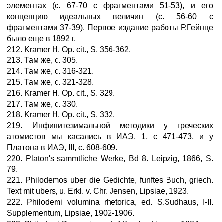
элементах (с. 67-70 с фрагментами 51-53), и его
концепцию идеальных величин (с. 56-60 с
фрагментами 37-39). Первое издание работы Р.Гейнце
было еще в 1892 г.
212. Kramer H. Op. cit., S. 356-362.
213. Там же, с. 305.
214. Там же, с. 316-321.
215. Там же, с. 321-328.
216. Kramer H. Op. cit., S. 329.
217. Там же, с. 330.
218. Kramer H. Op. cit., S. 332.
219. Инфинитезимальной методики у греческих
атомистов мы касались в ИАЭ, 1, с 471-473, и у
Платона в ИАЭ, III, с. 608-609.
220. Platon's sammtliche Werke, Bd 8. Leipzig, 1866, S.
79.
221. Philodemos uber die Gedichte, funftes Buch, griech.
Text mit ubers, u. Erkl. v. Chr. Jensen, Lipsiae, 1923.
222. Philodemi volumina rhetorica, ed. S.Sudhaus, I-II.
Supplementum, Lipsiae, 1902-1906.