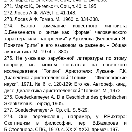
271. Маркс К., Энгельс Ф. Соч., т. 40, с. 195.
272. Лосев А.Ф. ИАЭ, I, с. 41-148.
273. Лосев А.Ф. Гомер. М., 1960, с. 334-338.
274. Важно замечание известного лингвиста
Э.Бенвениста о ритме как "форме" человеческого
характера или "настроении" у Архилоха (Бенвенист Э.
Понятие "ритм" в его языковом выражении. – Общая
лингвистика. М., 1974, с. 380).
275. Не указывая зарубежной литературы по этому
вопросу, мы можем сослаться на советского
исследователя "Топики" Аристотеля: Луканин Р.К.
Диалектика аристотелевской "Топики". – "Философские
науки", 1971, № 6, с. 120-129; Его же, Автореф. канд.
дисс. Диалектика аристотелевской "Топики". М., 1973.
276. Goedeckemeyer А. Die Geschichte des griechischen
Skeptizismus. Leipzig, 1905.
277. Goedeckemeyer А. Ор. cit., S. 5-29.
278. Они перечислены, например, у Р.Рихтера:
Скептицизм в философии, пер. В.Базарова и
Б.Столпнера. СПб., 1910. с. XXIX-XXXI, примеч. 197.