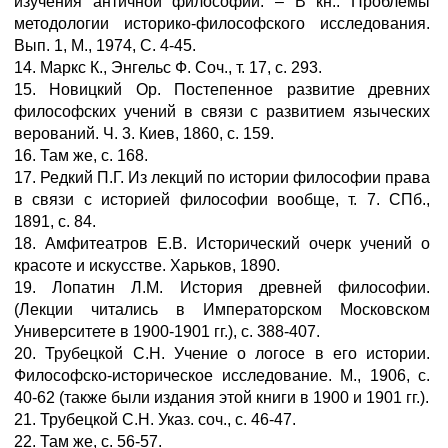
изучения античной философии. – В кн.: Проблемы
методологии историко-философского исследования.
Вып. 1, М., 1974, С. 4-45.
14. Маркс К., Энгельс Ф. Соч., т. 17, с. 293.
15. Новицкий Ор. Постепенное развитие древних
философских учений в связи с развитием языческих
верований. Ч. 3. Киев, 1860, с. 159.
16. Там же, с. 168.
17. Редкий П.Г. Из лекций по истории философии права
в связи с историей философии вообще, т. 7. СПб.,
1891, с. 84.
18. Амфитеатров Е.В. Исторический очерк учений о
красоте и искусстве. Харьков, 1890.
19. Лопатин Л.М. История древней философии.
(Лекции читались в Императорском Московском
Университете в 1900-1901 гг.), с. 388-407.
20. Трубецкой С.Н. Учение о логосе в его истории.
Философско-историческое исследование. М., 1906, с.
40-62 (также были издания этой книги в 1900 и 1901 гг.).
21. Трубецкой С.Н. Указ. соч., с. 46-47.
22. Там же, с. 56-57.