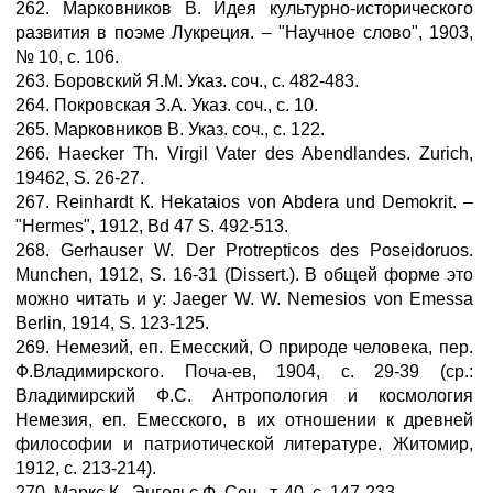
262. Марковников В. Идея культурно-исторического
развития в поэме Лукреция. – "Научное слово", 1903,
№ 10, с. 106.
263. Боровский Я.М. Указ. соч., с. 482-483.
264. Покровская З.А. Указ. соч., с. 10.
265. Марковников В. Указ. соч., с. 122.
266. Haecker Th. Virgil Vater des Abendlandes. Zurich,
19462, S. 26-27.
267. Reinhardt К. Hekataios von Abdera und Demokrit. –
"Hermes", 1912, Bd 47 S. 492-513.
268. Gerhauser W. Der Protrepticos des Poseidoruos.
Munchen, 1912, S. 16-31 (Dissert.). В общей форме это
можно читать и у: Jаеger W. W. Nemesios von Emessa
Berlin, 1914, S. 123-125.
269. Немезий, еп. Емесский, О природе человека, пер.
Ф.Владимирского. Поча-ев, 1904, с. 29-39 (ср.:
Владимирский Ф.С. Антропология и космология
Немезия, еп. Емесского, в их отношении к древней
философии и патриотической литературе. Житомир,
1912, с. 213-214).
270. Маркс К., Энгельс Ф. Соч., т. 40, с. 147-233.