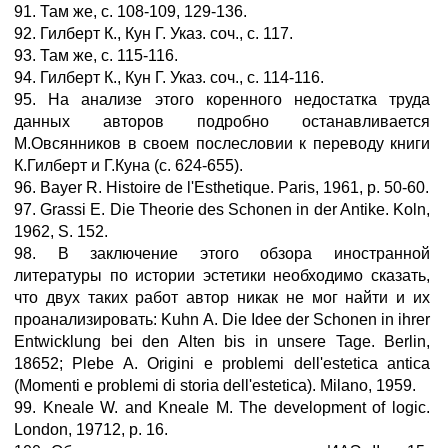
91. Там же, с. 108-109, 129-136.
92. Гилберт К., Кун Г. Указ. соч., с. 117.
93. Там же, с. 115-116.
94. Гилберт К., Кун Г. Указ. соч., с. 114-116.
95. На анализе этого коренного недостатка труда
данных авторов подробно останавливается
М.Овсянников в своем послесловии к переводу книги
К.Гилберт и Г.Куна (с. 624-655).
96. Bayer R. Histoire de l'Esthetique. Paris, 1961, р. 50-60.
97. Grassi E. Die Theorie des Schonen in der Antike. Koln,
1962, S. 152.
98. В заключение этого обзора иностранной
литературы по истории эстетики необходимо сказать,
что двух таких работ автор никак не мог найти и их
проанализировать: Kuhn А. Die Idee der Schonen in ihrer
Entwicklung bei den Alten bis in unsere Tage. Berlin,
18652; Plebe A. Origini e problemi dell'estetica antica
(Momenti e problemi di storia dell'estetica). Milano, 1959.
99. Kneale W. and Kneale M. The development of logic.
London, 19712, p. 16.