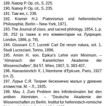
189. Natorp Р. Ор. cit., S. 225.
190. Natorp Р. Ор. cit., S. 235.
191. Там же, с. 238.
192. Kramer H.J. Piatonismus und hellenistische
Philosophie. Berlin – New-York, 1971.
193. The Journal of class. and sacred philology, 1854, 1, p.
28, 252 (а также в его комментарии на Лукреция.
London, 1886, р. 78).
194. Giussani C.T. Lucretii Cari De rerum natura, vol. 1.
Studi Lucreziani. Torino, 1896.
195. Arnim H. von. Epikur's Lehre vom Minimum. –
"Almanach der Kaiserlichen Akademie der
Wissenschaften", Bd 57. Wien, 1907, S. 383-407.
196. Atanassievitch X. L'Atomisme d'Epicure. Paris, 1927
(гл. 2).
197. Лурье С.Я. Теория бесконечно малых у древних
атомистов. М. – Л., 1935.
198. Mau J. Zum Problem des Infinitesimalen bei den
antiken Atomisten. – "Deutsche Akademie der
Wissenschaften zu Berlin. Institut fur hellenistsch-romische