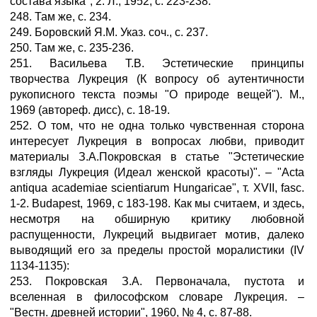
состава языка", 2. Л., 1952, с. 223-238.
248. Там же, с. 234.
249. Боровский Я.М. Указ. соч., с. 237.
250. Там же, с. 235-236.
251. Васильева Т.В. Эстетические принципы
творчества Лукреция (К вопросу об аутентичности
рукописного текста поэмы "О природе вещей"). М.,
1969 (автореф. дисс), с. 18-19.
252. О том, что не одна только чувственная сторона
интересует Лукреция в вопросах любви, приводит
материалы З.А.Покровская в статье "Эстетические
взгляды Лукреция (Идеал женской красоты)". – "Acta
antiqua academiae scientiarum Hungaricae", т. XVII, fasc.
1-2. Budapest, 1969, с 183-198. Как мы считаем, и здесь,
несмотря на обширную критику любовной
распущенности, Лукреций выдвигает мотив, далеко
выводящий его за пределы простой моралистики (IV
1134-1135):
253. Покровская З.А. Первоначала, пустота и
вселенная в философском словаре Лукреция. –
"Вестн. древней истории", 1960, № 4, с. 87-88.