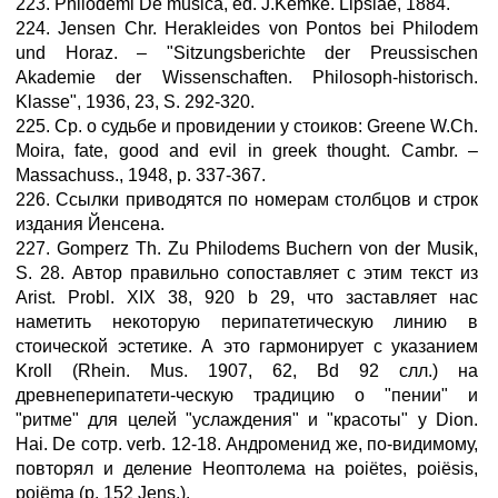
223. Philodemi De musica, ed. J.Kemke. Lipsiae, 1884.
224. Jensen Chr. Herakleides von Pontos bei Philodem
und Horaz. – "Sitzungsberichte der Preussischen
Akademie der Wissenschaften. Philosoph-historisch.
Klasse", 1936, 23, S. 292-320.
225. Ср. о судьбе и провидении у стоиков: Greene W.Ch.
Moira, fate, good and evil in greek thought. Cambr. –
Massachuss., 1948, p. 337-367.
226. Ссылки приводятся по номерам столбцов и строк
издания Йенсена.
227. Gomperz Th. Zu Philodems Buchern von der Musik,
S. 28. Автор правильно сопоставляет с этим текст из
Arist. Probl. XIX 38, 920 b 29, что заставляет нас
наметить некоторую перипатетическую линию в
стоической эстетике. А это гармонирует с указанием
Kroll (Rhein. Mus. 1907, 62, Bd 92 слл.) на
древнеперипатети-ческую традицию о "пении" и
"ритме" для целей "услаждения" и "красоты" у Dion.
Hai. De сотр. verb. 12-18. Андроменид же, по-видимому,
повторял и деление Неоптолема на poiёtes, poiёsis,
poiёma (p. 152 Jens.).