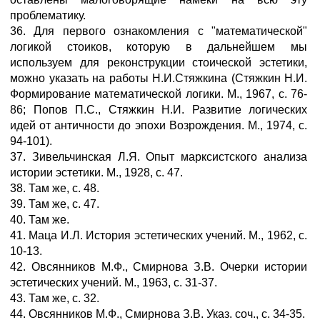
проблематику.
36. Для первого ознакомления с "математической"
логикой стоиков, которую в дальнейшем мы
используем для реконструкции стоической эстетики,
можно указать на работы Н.И.Стяжкина (Стяжкин Н.И.
Формирование математической логики. М., 1967, с. 76-
86; Попов П.С., Стяжкин Н.И. Развитие логических
идей от античности до эпохи Возрождения. М., 1974, с.
94-101).
37. Зивельчинская Л.Я. Опыт марксистского анализа
истории эстетики. М., 1928, с. 47.
38. Там же, с. 48.
39. Там же, с. 47.
40. Там же.
41. Маца И.Л. История эстетических учений. М., 1962, с.
10-13.
42. Овсянников М.Ф., Смирнова З.В. Очерки истории
эстетических учений. М., 1963, с. 31-37.
43. Там же, с. 32.
44. Овсянников М.Ф., Смирнова З.В. Указ. соч., с. 34-35.