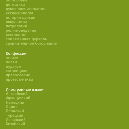
богословие
догматика
душепопечительство
екклесиология
история церкви
оккультизм
патрология
религиоведение
сектология
современная церковь
сравнительное богословие
Конфессии
атеизм
ислам
иудаизм
католицизм
православие
протестантизм
Иностранные языки
Английский
Французский
Немецкий
Иврит
Японский
Турецкий
Испанский
Китайский