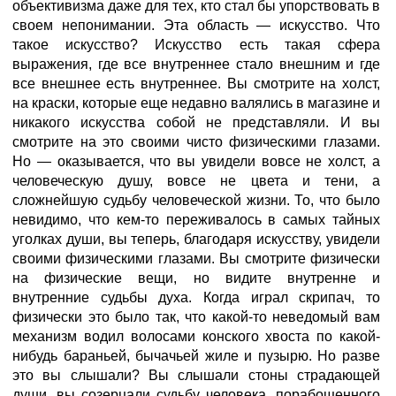
объективизма даже для тех, кто стал бы упорствовать в
своем непонимании. Эта область — искусство. Что
такое искусство? Искусство есть такая сфера
выражения, где все внутреннее стало внешним и где
все внешнее есть внутреннее. Вы смотрите на холст,
на краски, которые еще недавно валялись в магазине и
никакого искусства собой не представляли. И вы
смотрите на это своими чисто физическими глазами.
Но — оказывается, что вы увидели вовсе не холст, а
человеческую душу, вовсе не цвета и тени, а
сложнейшую судьбу человеческой жизни. То, что было
невидимо, что кем-то переживалось в самых тайных
уголках души, вы теперь, благодаря искусству, увидели
своими физическими глазами. Вы смотрите физически
на физические вещи, но видите внутренне и
внутренние судьбы духа. Когда играл скрипач, то
физически это было так, что какой-то неведомый вам
механизм водил волосами конского хвоста по какой-
нибудь бараньей, бычачьей жиле и пузырю. Но разве
это вы слышали? Вы слышали стоны страдающей
души, вы созерцали судьбу человека, порабощенного