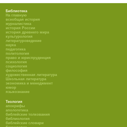
Библиотека
На главную
всеобщая история
журналистика
история России
история древнего мира
культурология
литературоведение
наука
педагогика
политология
право и юриспруденция
психология
социология
философия
художественная литература
Школьная литература
экономика и менеджмент
юмор
языкознание
Теология
апокрифы
апологетика
библейские толкования
библиология
библейские словари