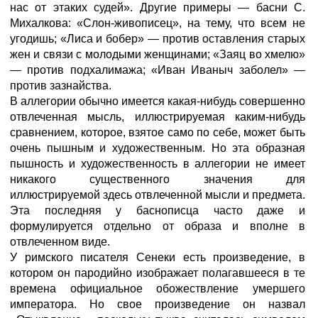
нас от этаких судей». Другие примеры — басни С.
Михалкова: «Слон-живописец», на тему, что всем не
угодишь; «Лиса и бобер» — против оставления старых
жен и связи с молодыми женщинами; «Заяц во хмелю»
— против подхалимажа; «Иван Иваныч заболел» —
против зазнайства.
В аллегории обычно имеется какая-нибудь совершенно
отвлеченная мысль, иллюстрируемая каким-нибудь
сравнением, которое, взятое само по себе, может быть
очень пышным и художественным. Но эта образная
пышность и художественность в аллегории не имеет
никакого существенного значения для
иллюстрируемой здесь отвлеченной мысли и предмета.
Эта последняя у баснописца часто даже и
формулируется отдельно от образа и вполне в
отвлеченном виде.
У римского писателя Сенеки есть произведение, в
котором он пародийно изображает полагавшееся в те
времена официальное обожествление умершего
императора. Но свое произведение он назвал