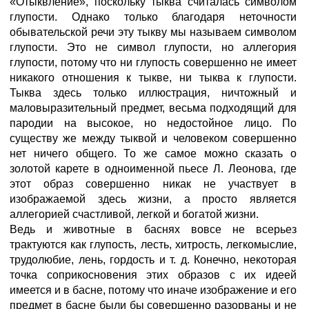
«Отыквление», поскольку тыква считалась символом
глупости. Однако только благодаря неточности
обывательской речи эту тыкву мы называем символом
глупости. Это не символ глупости, но аллегория
глупости, потому что ни глупость совершенно не имеет
никакого отношения к тыкве, ни тыква к глупости.
Тыква здесь только иллюстрация, ничтожный и
маловыразительный предмет, весьма подходящий для
пародии на высокое, но недостойное лицо. По
существу же между тыквой и человеком совершенно
нет ничего общего. То же самое можно сказать о
золотой карете в одноименной пьесе Л. Леонова, где
этот образ совершенно никак не участвует в
изображаемой здесь жизни, а просто является
аллегорией счастливой, легкой и богатой жизни.
Ведь и животные в баснях вовсе не всерьез
трактуются как глупость, лесть, хитрость, легкомыслие,
трудолюбие, лень, гордость и т. д. Конечно, некоторая
точка соприкосновения этих образов с их идеей
имеется и в басне, потому что иначе изображение и его
предмет в басне были бы совершенно разорваны и не