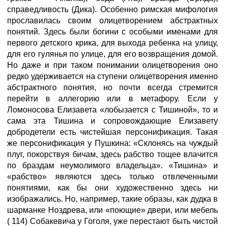
справедливость (Дика). Особенно римская мифология
прославилась своим олицетворением абстрактных
понятий. Здесь были богини с особыми именами для
первого детского крика, для выхода ребенка на улицу,
для его гулянья по улице, для его возвращения домой.
Но даже и при таком понимании олицетворения оно
редко удерживается на ступени олицетворения именно
абстрактного понятия, но почти всегда стремится
перейти в аллегорию или в метафору. Если у
Ломоносова Елизавета «лобызается с Тишиной», то и
сама эта Тишина и сопровождающие Елизавету
добродетели есть чистейшая персонификация. Такая
же персонификация у Пушкина: «Склонясь на чуждый
плуг, покорствуя бичам, здесь рабство тощее влачится
по браздам неумолимого владельца». «Тишина» и
«рабство» являются здесь только отвлеченными
понятиями, как бы они художественно здесь ни
изображались. Но, например, такие образы, как дудка в
шарманке Ноздрева, или «поющие» двери, или мебель
( 114) Собакевича у Гоголя, уже перестают быть чистой