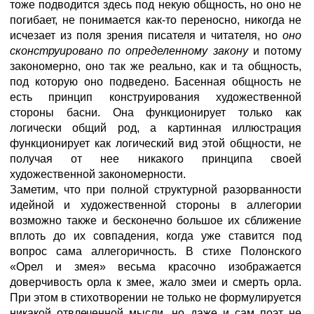
тоже подводится здесь под некую общность, но оно не
погибает, не понимается как-то переносно, никогда не
исчезает из поля зрения писателя и читателя, но
оно
сконструировано по определенному закону
и потому
закономерно, оно так же реально, как и та общность,
под которую оно подведено. Басенная общность не
есть принцип конструирования художественной
стороны басни. Она функционирует только как
логически общий род, а картинная иллюстрация
функционирует как логический вид этой общности, не
получая от нее никакого принципа своей
художественной закономерности.
Заметим, что при полной структурной разорванности
идейной и художественной стороны в аллегории
возможно также и бесконечно большое их сближение
вплоть до их совпадения, когда уже ставится под
вопрос сама аллегоричность. В стихе Полонского
«Орел и змея» весьма красочно изображается
доверчивость орла к змее, жало змеи и смерть орла.
При этом в стихотворении не только не формулируется
никакой отвлеченной мысли, но даже и сам поэт не