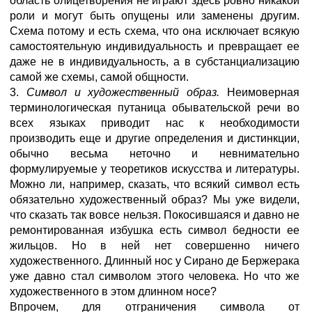
область олицетворения не играют здесь ровно никакой
роли и могут быть опущены или заменены другим.
Схема потому и есть схема, что она исключает всякую
самостоятельную индивидуальность и превращает ее
даже не в индивидуальность, а в субстанциализацию
самой же схемы, самой общности.
3.
Символ и художественный образ.
Неимоверная
терминологическая путаница обывательской речи во
всех языках приводит нас к необходимости
производить еще и другие определения и дистинкции,
обычно весьма неточно и невнимательно
формулируемые у теоретиков искусства и литературы.
Можно ли, например, сказать, что всякий символ есть
обязательно художественный образ? Мы уже видели,
что сказать так вовсе нельзя. Покосившаяся и давно не
ремонтированная избушка есть символ бедности ее
жильцов. Но в ней нет совершенно ничего
художественного. Длинный нос у Сирано де Бержерака
уже давно стал символом этого человека. Но что же
художественного в этом длинном носе?
Впрочем, для отграничения символа от