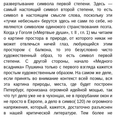
развертывание символа первой степени. Здесь —
самый настоящий символ второй степени, то есть
символ в настоящем смысле слова, поскольку эти
«тучки небесные» берутся здесь не сами по себе, но
являются символом одинокого странствования поэта.
Когда у Гоголя («Мертвые души», т. II , гл. 1) мы читаем
о картине простора в природе, от которого никак не
может отвлечься ничей глаз, любующийся этим
простором с балкона, то это безусловно чисто
художественный образ, то есть символ первой
степени. С другой стороны, начало «Медного
всадника» Пушкина только с первого взгляда кажется
простым художественным образом. На самом же деле,
если принять во внимание контекст всей поэмы, вся
эта картина природы, места, где будет построен
Петербург, пронизана огромной идейной мощью, так
что тут дело уже не в чухонцах, не в прорубании окон и
не просто в Европе, а дело в симво( 120) ле огромного
напряжения, который, кажется, достаточно разъяснен
в нашей критической литературе. Тем более не