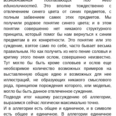
возникновения подпадающих под него
единоличностей.
Это вполне тождественно с
отвлечением синего цвета от синих предметов, с
полным забвением самих этих предметов. Мы
получили родовое понятие синего цвета; и в этом
понятии совершенно нет никакого структурного
принципа, который помог бы нам вернуться к синим
предметам в их конкретности. Это понятие или это
суждение, взятое само по себе, часто бывает весьма
правильным. Но как получить из него пение соловья и
критику этого пения ослом, совершенно неизвестно.
Тут могло бы быть кроме соловьев и ослов еще
необозримое количество возможных примеров на
выставленную общую идею и возможных для нее
иллюстраций, не образующих никакого смыслового
рода, принципом порождения которого, или моделью,
могло бы быть данное отвлеченное суждение.
Подводя итог нашему рассуждению об аллегории,
выразимся сейчас логически максимально точно.
И в аллегории есть общее и единичное, и в символе
есть общее и единичное. В аллегории единичное