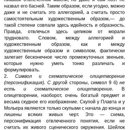
назвал его басней. Таким образом, если угодно, можно
даже и не считать это аллегорией, а считать просто
самостоятельным художественным образом,— до
такой степени совпали здесь идейность и образность.
Правда, отвлечься здесь целиком от морали
трудновато. Словом, между аллегорией и
художественным образом, как и между
художественным образом и символом, фактически
залегает бесконечное число промежуточных звеньев,
которые нужно уметь тонко различать и
формулировать.
2.
Символ и схематическое олицетворение
(персонификация). С
другой стороны, символ 9 б)
не
есть и схематическое олицетворение.
В
олицетворении, наоборот, очень богатый предмет и
весьма скудное его изображение. Скупой у Плавта и у
Мольера являются только скупыми с начала до конца и
лишены всяких живых черт. Это — схема,
персонификация отвлеченного понятия, если не
считать их живого сценического окружения. Шейлок