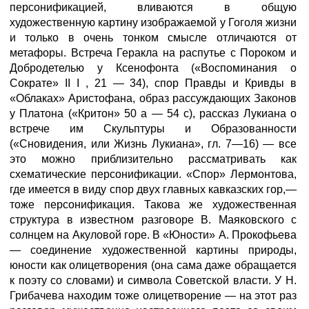
персонификацией, вливаются в общую
художественную картину изображаемой у Гоголя жизни
и только в очень тонком смысле отличаются от
метафоры. Встреча Геракла на распутье с Пороком и
Добродетелью у Ксенофонта («Воспоминания о
Сократе» II I , 21 — 34), спор Правды и Кривды в
«Облаках» Аристофана, образ рассуждающих Законов
у Платона («Критон» 50 а — 54 с), рассказ Лукиана о
встрече им Скульптуры и Образованности
(«Сновидения, или Жизнь Лукиана», гл. 7—16) — все
это можно приблизительно рассматривать как
схематические персонификации. «Спор» Лермонтова,
где имеется в виду спор двух главных кавказских гор,—
тоже персонификация. Такова же художественная
структура в известном разговоре В. Маяковского с
солнцем на Акуловой горе. В «Юности» А. Прокофьева
— соединение художественной картины природы,
юности как олицетворения (она сама даже обращается
к поэту со словами) и символа Советской власти. У Н.
Грибачева находим тоже олицетворение — на этот раз