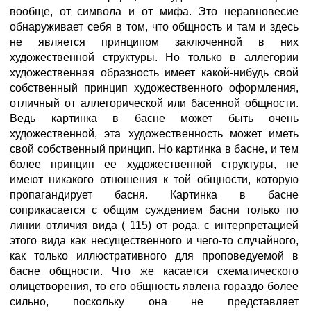
вообще, от символа и от мифа. Это неравновесие
обнаруживает себя в том, что общность и там и здесь
не является принципом заключенной в них
художественной структуры. Но только в аллегории
художественная образность имеет какой-нибудь свой
собственный принцип художественного оформления,
отличный от аллегорической или басенной общности.
Ведь картинка в басне может быть очень
художественной, эта художественность может иметь
свой собственный принцип. Но картинка в басне, и тем
более принцип ее художественной структуры, не
имеют никакого отношения к той общности, которую
пропагандирует басня. Картинка в басне
соприкасается с общим суждением басни только по
линии отличия вида ( 115) от рода, с интерпретацией
этого вида как несущественного и чего-то случайного,
как только иллюстративного для проповедуемой в
басне общности. Что же касается схематического
олицетворения, то его общность явлена гораздо более
сильно, поскольку она не представляет