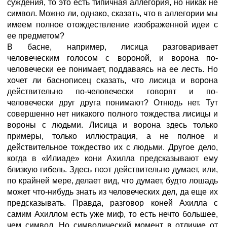
суждения, то это есть типичная аллегория, но никак не
символ. Можно ли, однако, сказать, что в аллегории мы
имеем полное отождествление изображенной идеи с
ее предметом?
В басне, например, лисица разговаривает
человеческим голосом с вороной, и ворона по-
человечески ее понимает, поддаваясь на ее лесть. Но
хочет ли баснописец сказать, что лисица и ворона
действительно по-человечески говорят и по-
человечески друг друга понимают? Отнюдь нет. Тут
совершенно нет никакого полного тождества лисицы и
вороны с людьми. Лисица и ворона здесь только
примеры, только иллюстрация, а не полное и
действительное тождество их с людьми. Другое дело,
когда в «Илиаде» кони Ахилла предсказывают ему
близкую гибель. Здесь поэт действительно думает, или,
по крайней мере, делает вид, что думает, будто лошадь
может что-нибудь знать из человеческих дел, да еще их
предсказывать. Правда, разговор коней Ахилла с
самим Ахиллом есть уже миф, то есть нечто большее,
чем символ. Но символический момент в отличие от