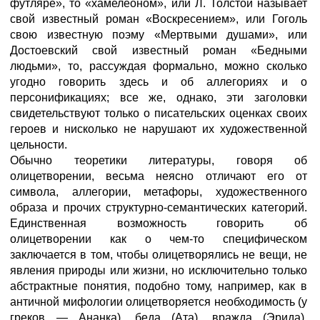
футляре», то «хамелеоном», или Л. Толстой называет
свой известный роман «Воскресением», или Гоголь
свою известную поэму «Мертвыми душами», или
Достоевский свой известный роман «Бедными
людьми», то, рассуждая формально, можно сколько
угодно говорить здесь и об аллегориях и о
персонификациях; все же, однако, эти заголовки
свидетельствуют только о писательских оценках своих
героев и нисколько не нарушают их художественной
цельности.
Обычно теоретики литературы, говоря об
олицетворении, весьма неясно отличают его от
символа, аллегории, метафоры, художественного
образа и прочих структурно-семантических категорий.
Единственная возможность говорить об
олицетворении как о чем-то специфическом
заключается в том, чтобы олицетворялись не вещи, не
явления природы или жизни, но исключительно только
абстрактные понятия, подобно тому, например, как в
античной мифологии олицетворяется необходимость (у
греков — Ананка), беда (Ата), вражда (Эрида),