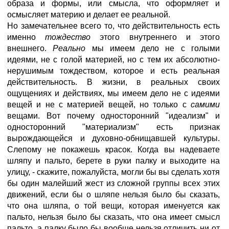
образа и формы, или смысла, что оформляет и
осмысляет материю и делает ее реальной.
Но замечательнее всего то, что действительность есть
именно
тождество
этого внутреннего и этого
внешнего.
Реально
мы имеем дело не с голыми
идеями, не с голой материей, но с тем их абсолютно-
нерушимым тождеством, которое и есть реальная
действительность. В жизни, в реальных своих
ощущениях и действиях, мы имеем дело не с идеями
вещей и не с материей вещей, но только с
самими
вещами. Вот почему односторонний "идеализм" и
односторонний "материализм" есть признак
вырождающейся и духовно-обнищавшей культуры.
Слепому не покажешь красок. Когда вы надеваете
шляпу и пальто, берете в руки палку и выходите на
улицу, - скажите, пожалуйста, могли бы вы сделать хотя
бы один малейший жест из сложной группы всех этих
движений, если бы о шляпе нельзя было бы сказать,
что она шляпа, о той вещи, которая именуется как
пальто, нельзя было бы сказать, что она имеет смысл
пальто, а палку было бы вообще нельзя отличить ни от