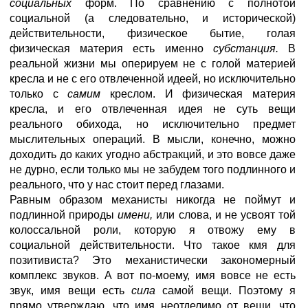
социальных
форм. По сравнению с полнотой
социальной (а следовательно, и исторической)
действительности, физическое бытие, голая
физическая материя есть именно
субстанция.
В
реальной жизни мы оперируем не с голой материей
кресла и не с его отвлеченной идеей, но исключительно
только с
самим
креслом. И физическая материя
кресла, и его отвлеченная идея не суть вещи
реального обихода, но исключительно предмет
мыслительных операций. В мысли, конечно, можно
доходить до каких угодно абстракций, и это вовсе даже
не дурно, если только мы не забудем того подлинного и
реального, что у нас стоит перед глазами.
Равным образом механисты никогда не поймут и
подлинной природы
имени,
или слова, и не усвоят той
колоссальной роли, которую я отвожу ему в
социальной действительности. Что такое кмя для
позитивиста? Это механистически закономерный
комплекс звуков. А вот по-моему, имя вовсе не есть
звук, имя вещи есть
сила
самой вещи. Поэтому я
прямо утверждаю, что имя неотделимо от вещи, что