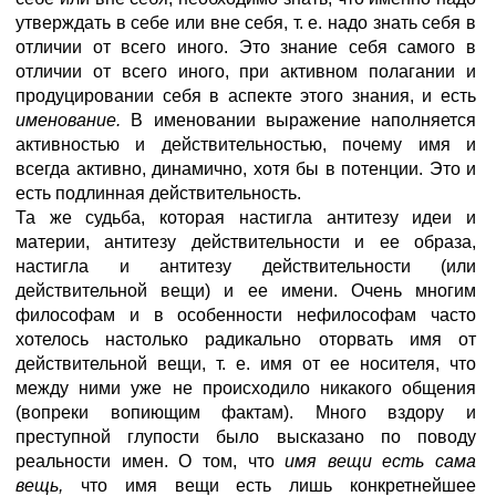
утверждать в себе или вне себя, т. е. надо знать себя в
отличии от всего иного. Это знание себя самого в
отличии от всего иного, при активном полагании и
продуцировании себя в аспекте этого знания, и есть
именование.
В именовании выражение наполняется
активностью и действительностью, почему имя и
всегда активно, динамично, хотя бы в потенции. Это и
есть подлинная действительность.
Та же судьба, которая настигла антитезу идеи и
материи, антитезу действительности и ее образа,
настигла и антитезу действительности (или
действительной вещи) и ее имени. Очень многим
философам и в особенности нефилософам часто
хотелось настолько радикально оторвать имя от
действительной вещи, т. е. имя от ее носителя, что
между ними уже не происходило никакого общения
(вопреки вопиющим фактам). Много вздору и
преступной глупости было высказано по поводу
реальности имен. О том, что
имя вещи есть сама
вещь,
что имя вещи есть лишь конкретнейшее