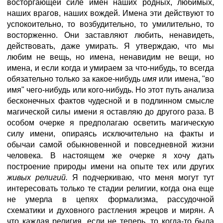
восторгающей силе имен наших родных, любимых,
наших врагов, наших вождей. Имена эти действуют то
успокоительно, то возбудительно, то умилительно, то
восторженно. Они заставляют любить, ненавидеть,
действовать, даже умирать. Я утверждаю, что мы
любим не вещь, но имена, ненавидим не вещи, но
имена, и если когда и умираем за что-нибудь, то всегда
обязательно только за какое-нибудь
имя
или имена, "во
имя" чего-нибудь или кого-нибудь. Но этот путь анализа
бесконечных фактов чудесной и в подлинном смысле
магической силы имени я оставляю до другого раза. В
особом очерке я предполагаю осветить магическую
силу имени, опираясь исключительно на факты и
обычаи самой обыкновенной и повседневной жизни
человека. В настоящем же очерке я хочу дать
построение природы имени на опыте тех или других
живых религий.
Я подчеркиваю, что меня могут тут
интересовать только те стадии религии, когда она еще
не умерла в цепях формализма, рассудочной
схематики и духовного растления жрецов и мирян. А
что каждая религия, если не теперь, то когда-то была