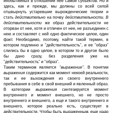
инобытийных в отношении нее самой субъектов. Но и
здесь, как и прежде, мы должны со всей силой
отшвырнуть устаревшие вырожденческие теории и
стать
действительно
на почву
действительности. В
действительности
же образ действительности не
оторван от нее, хотя и отличен от нее, не разъединен с
нею и составляет с ней одно фактическое целое, один
факт. Необходимо, поэтому, найти такой термин, в
котором подлинно и "действительность", и ее "образ"
слились бы в одно целое, в котором то и другое было
бы дано сразу, без разделения уже на
"действительность" и "образ".
Таким термином является
"выражение".
В понятии
выражения
содержится как момент некоей реальности,
так и ее выхождения из своего внутреннего
пребывания в себе в свой внешний и явленный образ.
В категории
выражения
синтезируется момент
внутреннего и момент внешнего, но не просто
внутреннего и внешнего, а еще и такого внутреннего и
внешнего, которое реально есть, существует в
действительности. Чтобы быть выраженным, еще надо