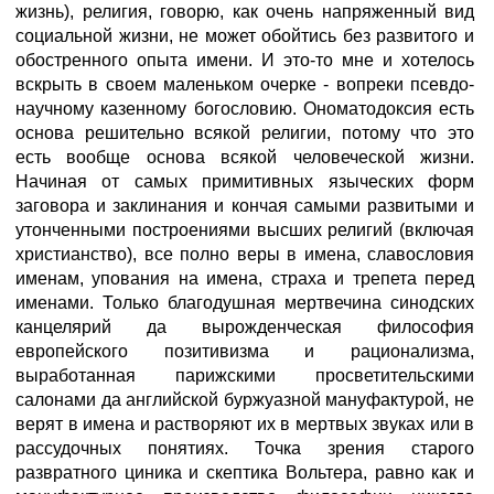
жизнь), религия, говорю, как очень напряженный вид
социальной жизни, не может обойтись без развитого и
обостренного опыта имени. И это-то мне и хотелось
вскрыть в своем маленьком очерке - вопреки псевдо-
научному казенному богословию. Ономатодоксия есть
основа решительно всякой религии, потому что это
есть вообще основа всякой человеческой жизни.
Начиная от самых примитивных языческих форм
заговора и заклинания и кончая самыми развитыми и
утонченными построениями высших религий (включая
христианство), все полно веры в имена, славословия
именам, упования на имена, страха и трепета перед
именами. Только благодушная мертвечина синодских
канцелярий да вырожденческая философия
европейского позитивизма и рационализма,
выработанная парижскими просветительскими
салонами да английской буржуазной мануфактурой, не
верят в имена и растворяют их в мертвых звуках или в
рассудочных понятиях. Точка зрения старого
развратного циника и скептика Вольтера, равно как и