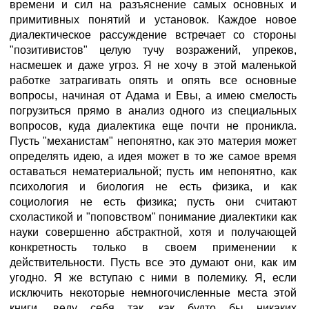
времени и сил на разъяснение самых основных и
примитивных понятий и установок. Каждое новое
диалектическое рассуждение встречает со стороны
"позитивистов" целую тучу возражений, упреков,
насмешек и даже угроз. Я не хочу в этой маленькой
работке затрагивать опять и опять все основные
вопросы, начиная от Адама и Евы, а имею смелость
погрузиться прямо в анализ одного из специальных
вопросов, куда диалектика еще почти не проникла.
Пусть "механистам" непонятно, как это материя может
определять идею, а идея может в то же самое время
оставаться нематериальной; пусть им непонятно, как
психология и биология не есть физика, и как
социология не есть физика; пусть они считают
схоластикой и "поповством" понимание диалектики как
науки совершенно абстрактной, хотя и получающей
конкретность только в своем применении к
действительности. Пусть все это думают они, как им
угодно. Я же вступаю с ними в полемику. Я, если
исключить некоторые немногочисленные места этой
книги, веду себя так, как будто бы никаких