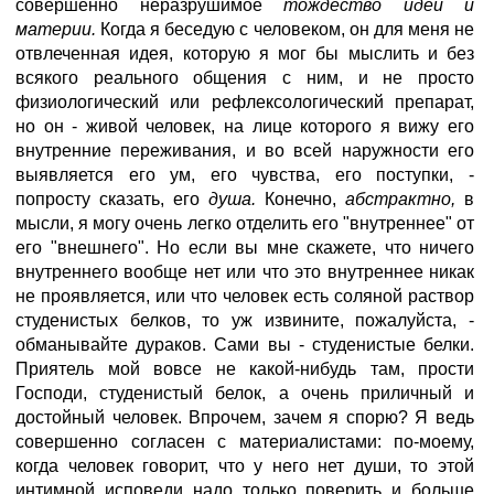
совершенно неразрушимое
тождество идеи и
материи.
Когда я беседую с человеком, он для меня не
отвлеченная идея, которую я мог бы мыслить и без
всякого реального общения с ним, и не просто
физиологический или рефлексологический препарат,
но он - живой человек, на лице которого я вижу его
внутренние переживания, и во всей наружности его
выявляется его ум, его чувства, его поступки, -
попросту сказать, его
душа.
Конечно,
абстрактно,
в
мысли, я могу очень легко отделить его "внутреннее" от
его "внешнего". Но если вы мне скажете, что ничего
внутреннего вообще нет или что это внутреннее никак
не проявляется, или что человек есть соляной раствор
студенистых белков, то уж извините, пожалуйста, -
обманывайте дураков. Сами вы - студенистые белки.
Приятель мой вовсе не какой-нибудь там, прости
Господи, студенистый белок, а очень приличный и
достойный человек. Впрочем, зачем я спорю? Я ведь
совершенно согласен с материалистами: по-моему,
когда человек говорит, что у него нет души, то этой
интимной исповеди надо только поверить и больше