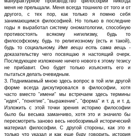
мануфактурное производство философии никогда
меня не прельщали. Меня всегда тошнило от того и от
другого, с тех пор, как только я помню себя
занимающимся философией. Но только в последние
годы я выработал систему ономатологии, способную
противостоять всякому нигилизму, будь то
философскому, будь то религиозному (есть и такой),
будь то социальному.
Имя вещи есть сама вещь -
доказательству чего посвящаю я настоящий очерк.
Последующее изложение ничего нового к этому тезису
не прибавит. Оно будет только изъяснять его и
пытаться делать очевидным.
3. Поднимаемый мною здесь вопрос в той или другой
форме всегда дискутировался в философии, хотя
часто вместо "имени" мы встречаем здесь термины
"идея", "понятие", "выражение", "форма" и т. д. и т. д.
Изложить с этой точки зрения историю философии
было бы весьма заманчиво, хотя это и значило бы
пересмотреть заново весь необозримый исторический
материал философии. С другой стороны, как это я
только что указал и как еще буду говорить, история