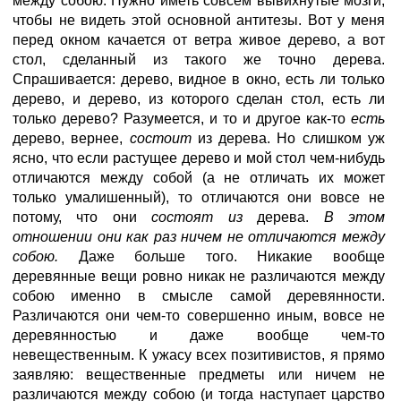
между собою. Нужно иметь совсем вывихнутые мозги,
чтобы не видеть этой основной антитезы. Вот у меня
перед окном качается от ветра живое дерево, а вот
стол, сделанный из такого же точно дерева.
Спрашивается: дерево, видное в окно, есть ли только
дерево, и дерево, из которого сделан стол, есть ли
только дерево? Разумеется, и то и другое как-то
есть
дерево, вернее,
состоит
из дерева. Но слишком уж
ясно, что если растущее дерево и мой стол чем-нибудь
отличаются между собой (а не отличать их может
только умалишенный), то отличаются они вовсе не
потому, что они
состоят из
дерева.
В этом
отношении они как раз ничем не отличаются между
собою.
Даже больше того. Никакие вообще
деревянные вещи ровно никак не различаются между
собою именно в смысле самой деревянности.
Различаются они чем-то совершенно иным, вовсе не
деревянностью и даже вообще чем-то
невещественным. К ужасу всех позитивистов, я прямо
заявляю: вещественные предметы или ничем не
различаются между собою (и тогда наступает царство