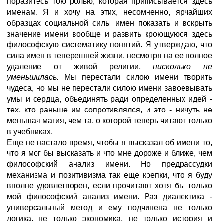
поразитесь тою ролью, которая приписывается здесь
именам. Я и хочу на этих, несомненно, ярчайших
образцах социальной силы имен показать и вскрыть
значение имени вообще и развить кроющуюся здесь
философскую систематику понятий. Я утверждаю, что
сила имен в теперешней жизни, несмотря на ее полное
удаление от живой религии,
нисколько не
уменьшилась.
Мы перестали силою имени творить
чудеса, но мы не перестали силою имени завоевывать
умы и сердца, объединять ради определенных идей -
тех, кто раньше им сопротивлялся, и это - ничуть не
меньшая магия, чем та, о которой теперь читают только
в учебниках.
Еще не настало время, чтобы я высказал об имени то,
что я мог бы высказать и что мне дороже и ближе, чем
философский анализ имени. Но предрассудки
механизма и позитивизма так еще крепки, что я буду
вполне удовлетворен, если прочитают хотя бы только
мой философский анализ имени. Раз диалектика -
универсальный метод и ему подчинена не только
логика, не только экономика, не только история и