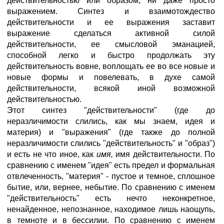
действительностью или образом, ни даже просто
выражением. Синтез и взаимотождество
действительности и ее выражения заставит
выражение сделаться активной силой
действительности, ее смысловой эманацией,
способной легко и быстро продолжать эту
действительность вовне, воплощать ее во все новые и
новые формы и повелевать, в духе самой
действительности, всякой иной возможной
действительностью.
Этот синтез "действительности" (где до
неразличимости слились, как мы знаем, идея и
материя) и "выражения" (где также до полной
неразличимости слились "действительность" и "образ")
и есть не что иное, как
имя,
имя действительности. По
сравнению с именем "идея" есть предел и формальная
отвлеченность, "материя" - пустое и темное, сплошное
бытие, или, вернее, небытие. По сравнению с именем
"действительность" есть нечто неконкретное,
ненайденное, непознанное, находимое лишь наощупь,
в темноте и в бессилии. По сравнению с именем