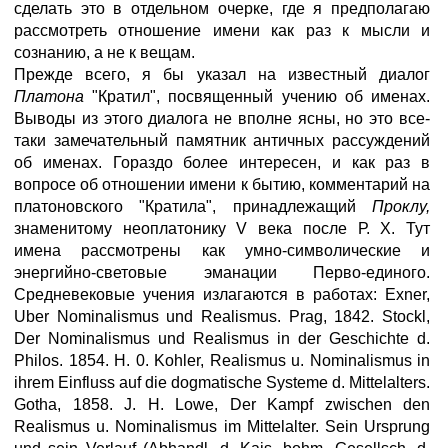
сделать это в отдельном очерке, где я предполагаю
рассмотреть отношение имени как раз к мысли и
сознанию, а не к вещам.
Прежде всего, я бы указал на известный диалог
Платона
"Кратил", посвященный учению об именах.
Выводы из этого диалога не вполне ясны, но это все-
таки замечательный памятник античных рассуждений
об именах. Гораздо более интересен, и как раз в
вопросе об отношении имени к бытию, комментарий на
платоновского "Кратила", принадлежащий
Проклу,
знаменитому неоплатонику V века после Р. X. Тут
имена рассмотрены как умно-символические и
энергийно-световые эманации Перво-единого.
Средневековые учения излагаются в работах: Exner,
Uber Nominalismus und Realismus. Prag, 1842. Stockl,
Der Nominalismus und Realismus in der Geschichte d.
Philos. 1854. H. 0. Kohler, Realismus u. Nominalismus in
ihrem Einfluss auf die dogmatische Systeme d. Mittelalters.
Gotha, 1858. J. H. Lowe, Der Kampf zwischen den
Realismus u. Nominalismus im Mittelalter. Sein Ursprung