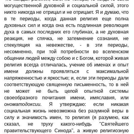
могущественной духовной и социальной силой, этого
никто никогда не отрицал и не отрицает. Я и думаю, что
в те периоды, когда данная религия еще полна
духовных сил и когда она есть подлинная революция
духа в самых последних его глубинах, а не духовная
реакция, не спячка, не затемнение сознания, не
спекуляция на невежестве, - в эти периоды,
несомненно, при той потребности во вселенском
общении людей между собою и с Богом, которой живая
религия всегда отличалась, учение об именах и опыт
имени должны проявляться с максимальной
напряженностью и яркостью; и, если эти периоды дали
соответствующую священную письменность, то в ней
не может не быть целой опытной системы
своеобразного почитания имени, имяславия, или
ономатодоксии.
Я утверждаю: если никакая
социальная жизнь невозможна без разумной веры в
силу и значимость имен, то религия (я разумею, как
сказал, не труху какого-нибудь "Святейшего
правительствующего Синода", а живую религиозную