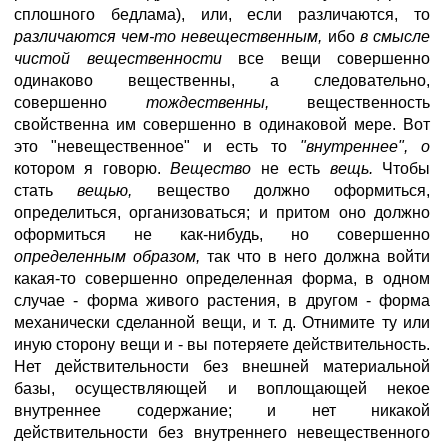
сплошного бедлама), или, если различаются, то
различаются чем-то невещественным,
ибо
в
смысле
чистой вещественности
все вещи совершенно
одинаково вещественны, а следовательно,
совершенно
тождественны,
вещественность
свойственна им совершенно в одинаковой мере. Вот
это "невещественное" и есть то
"внутреннее", о
котором я говорю.
Вещество
не есть
вещь.
Чтобы
стать
вещью,
вещество должно оформиться,
определиться, организоваться; и притом оно должно
оформиться не как-нибудь, но совершенно
определенным образом,
так что в него должна войти
какая-то совершенно определенная форма, в одном
случае - форма живого растения, в другом - форма
механически сделанной вещи, и т. д. Отнимите ту или
иную сторону вещи и - вы потеряете действительность.
Нет действительности без внешней материальной
базы, осуществляющей и воплощающей некое
внутреннее содержание; и нет никакой
действительности без внутреннего невещественного