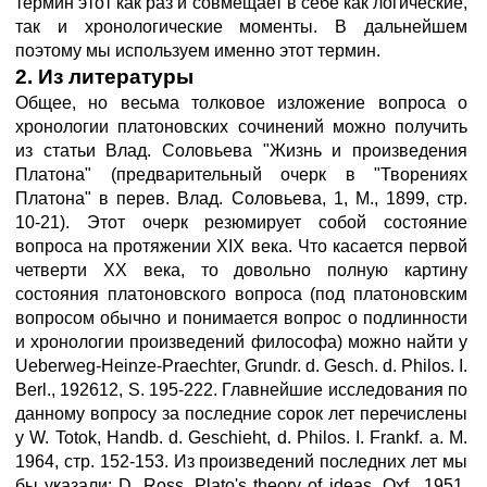
термин этот как раз и совмещает в себе как логические,
так и хронологические моменты. В дальнейшем
поэтому мы используем именно этот термин.
2. Из литературы
Общее, но весьма толковое изложение вопроса о
хронологии платоновских сочинений можно получить
из статьи Влад. Соловьева "Жизнь и произведения
Платона" (предварительный очерк в "Творениях
Платона" в перев. Влад. Соловьева, 1, М., 1899, стр.
10-21). Этот очерк резюмирует собой состояние
вопроса на протяжении XIX века. Что касается первой
четверти XX века, то довольно полную картину
состояния платоновского вопроса (под платоновским
вопросом обычно и понимается вопрос о подлинности
и хронологии произведений философа) можно найти у
Ueberweg-Heinze-Praechter, Grundr. d. Gesch. d. Philos. I.
Berl., 192612, S. 195-222. Главнейшие исследования по
данному вопросу за последние сорок лет перечислены
у W. Totok, Handb. d. Geschieht, d. Philos. I. Frankf. a. M.
1964, стр. 152-153. Из произведений последних лет мы
бы указали: D. Ross, Plato's theory of ideas, Oxf., 1951.