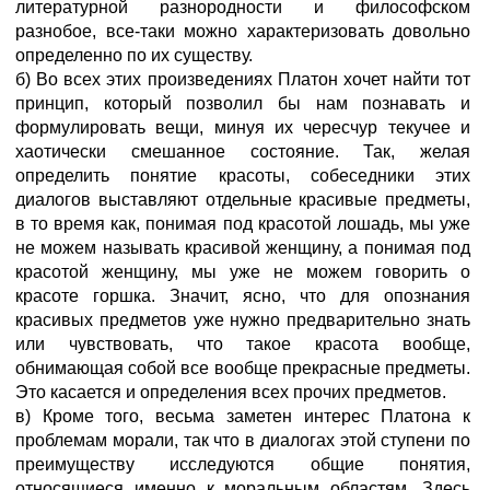
литературной разнородности и философском
разнобое, все-таки можно характеризовать довольно
определенно по их существу.
б) Во всех этих произведениях Платон хочет найти тот
принцип, который позволил бы нам познавать и
формулировать вещи, минуя их чересчур текучее и
хаотически смешанное состояние. Так, желая
определить понятие красоты, собеседники этих
диалогов выставляют отдельные красивые предметы,
в то время как, понимая под красотой лошадь, мы уже
не можем называть красивой женщину, а понимая под
красотой женщину, мы уже не можем говорить о
красоте горшка. Значит, ясно, что для опознания
красивых предметов уже нужно предварительно знать
или чувствовать, что такое красота вообще,
обнимающая собой все вообще прекрасные предметы.
Это касается и определения всех прочих предметов.
в) Кроме того, весьма заметен интерес Платона к
проблемам морали, так что в диалогах этой ступени по
преимуществу исследуются общие понятия,
относящиеся именно к моральным областям. Здесь