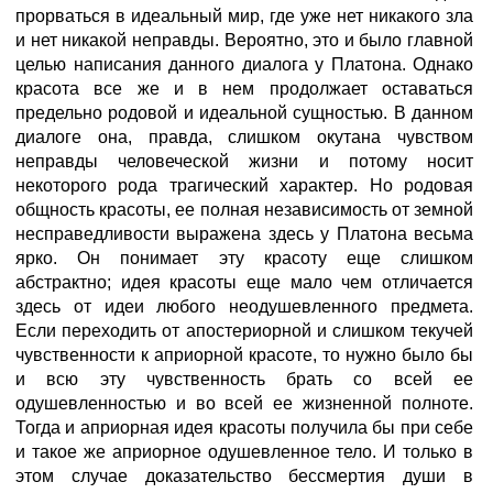
прорваться в идеальный мир, где уже нет никакого зла
и нет никакой неправды. Вероятно, это и было главной
целью написания данного диалога у Платона. Однако
красота все же и в нем продолжает оставаться
предельно родовой и идеальной сущностью. В данном
диалоге она, правда, слишком окутана чувством
неправды человеческой жизни и потому носит
некоторого рода трагический характер. Но родовая
общность красоты, ее полная независимость от земной
несправедливости выражена здесь у Платона весьма
ярко. Он понимает эту красоту еще слишком
абстрактно; идея красоты еще мало чем отличается
здесь от идеи любого неодушевленного предмета.
Если переходить от апостериорной и слишком текучей
чувственности к априорной красоте, то нужно было бы
и всю эту чувственность брать со всей ее
одушевленностью и во всей ее жизненной полноте.
Тогда и априорная идея красоты получила бы при себе
и такое же априорное одушевленное тело. И только в
этом случае доказательство бессмертия души в