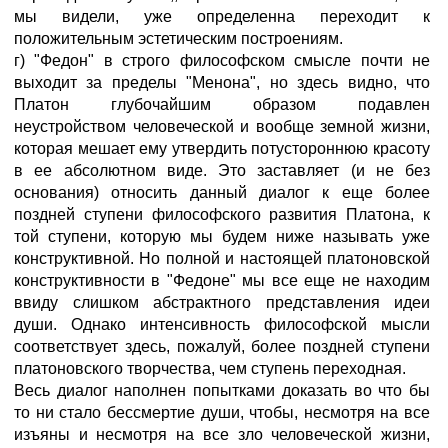
мы видели, уже определенна переходит к
положительным эстетическим построениям.
г) "Федон" в строго философском смысле почти не
выходит за пределы "Менона", но здесь видно, что
Платон глубочайшим образом подавлен
неустройством человеческой и вообще земной жизни,
которая мешает ему утвердить потустороннюю красоту
в ее абсолютном виде. Это заставляет (и не без
основания) относить данный диалог к еще более
поздней ступени философского развития Платона, к
той ступени, которую мы будем ниже называть уже
конструктивной. Но полной и настоящей платоновской
конструктивности в "Федоне" мы все еще не находим
ввиду слишком абстрактного представления идеи
души. Однако интенсивность философской мысли
соответствует здесь, пожалуй, более поздней ступени
платоновского творчества, чем ступень переходная.
Весь диалог наполнен попытками доказать во что бы
то ни стало бессмертие души, чтобы, несмотря на все
изъяны и несмотря на все зло человеческой жизни,