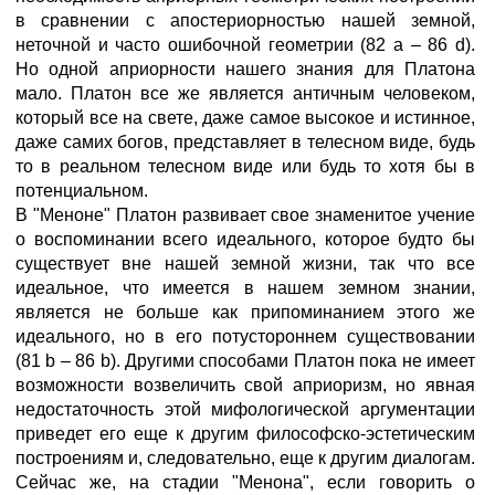
в сравнении с апостериорностью нашей земной,
неточной и часто ошибочной геометрии (82 а – 86 d).
Но одной априорности нашего знания для Платона
мало. Платон все же является античным человеком,
который все на свете, даже самое высокое и истинное,
даже самих богов, представляет в телесном виде, будь
то в реальном телесном виде или будь то хотя бы в
потенциальном.
В "Меноне" Платон развивает свое знаменитое учение
о воспоминании всего идеального, которое будто бы
существует вне нашей земной жизни, так что все
идеальное, что имеется в нашем земном знании,
является не больше как припоминанием этого же
идеального, но в его потустороннем существовании
(81 b – 86 b). Другими способами Платон пока не имеет
возможности возвеличить свой априоризм, но явная
недостаточность этой мифологической аргументации
приведет его еще к другим философско-эстетическим
построениям и, следовательно, еще к другим диалогам.
Сейчас же, на стадии "Менона", если говорить о