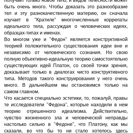
получает только новое тело, и видов телесности может
быть очень много. Чтобы доказать это разнообразие
тел и эту разнокачественную материю, он сначала
изучает в "Кратиле" многочисленные коррелаты
идеального тела, рассуждая о человеческих идеях,
образцах-типах и именах.
Во многом уже и "Федон" является конструктивной
теорией положительного существования идеи вне и
независимо от человеческого сознания. Но свою
полную объективно-идеальную теорию самостоятельно
существующих идей Платон, со своей точки зрения,
доказывает только в диалогах чисто конструктивного
типа. Методов такого конструирования у него очень
много. В дальнейшем мы остановимся только на
самом главном.
Что касается специально эстетики, то, пожалуй, правы
те исследователи "Федона", которые находили в нем
теорию отрешенного идеализма. Действительно,
чувство жизненного зла и человеческой неправды
настолько сильно в "Федоне", что Платону, как мы
сказали, во что бы то ни стало хотелось здесь