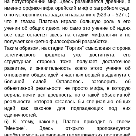
на потусторонний мир. Здесь развивается древний, а
именно орфико-пифагорейский миф о загробном суде,
о потусторонних наградах и наказаниях (523 а – 527 с),
что в глазах Платона играло большую роль в его
учении об общих идеях, но само это учение об идеях
все еще остается здесь на стадии мифологии и не
получает конкретно философской разработки.
Таким образом, на стадии "Горгия" смысловая сторона
эстетического предмета уже достигнута, его
структурная сторона тоже получает достаточное
развитие, и значительность всего этого учения об
отношении общих идей и частных вещей выдвинута с
большой силой. Оставалось заговорить об
объективной реальности не просто мифа, в которую
верила почти вся древность, но о такой объективной
реальности, которая касалась бы специально общих
идей как законов для подпадающих под них
единичностей.
б) К этому, наконец, Платон приходит в своем
"Меноне". Здесь открыто проповедуется
необходимость априорных геометрических построений