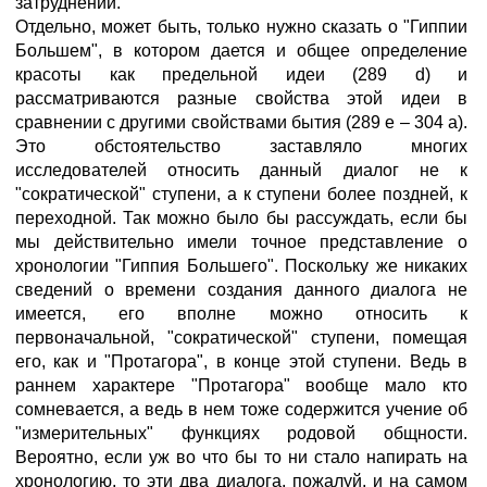
затруднений.
Отдельно, может быть, только нужно сказать о "Гиппии
Большем", в котором дается и общее определение
красоты как предельной идеи (289 d) и
рассматриваются разные свойства этой идеи в
сравнении с другими свойствами бытия (289 е – 304 а).
Это обстоятельство заставляло многих
исследователей относить данный диалог не к
"сократической" ступени, а к ступени более поздней, к
переходной. Так можно было бы рассуждать, если бы
мы действительно имели точное представление о
хронологии "Гиппия Большего". Поскольку же никаких
сведений о времени создания данного диалога не
имеется, его вполне можно относить к
первоначальной, "сократической" ступени, помещая
его, как и "Протагора", в конце этой ступени. Ведь в
раннем характере "Протагора" вообще мало кто
сомневается, а ведь в нем тоже содержится учение об
"измерительных" функциях родовой общности.
Вероятно, если уж во что бы то ни стало напирать на
хронологию, то эти два диалога, пожалуй, и на самом