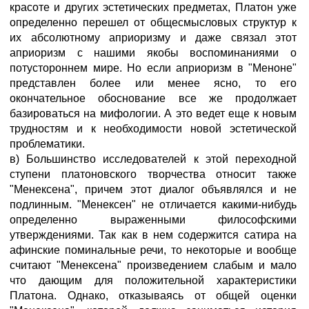
красоте и других эстетических предметах, Платон уже
определенно перешел от общесмысловых структур к
их абсолютному априоризму и даже связал этот
априоризм с нашими якобы воспоминаниями о
потустороннем мире. Но если априоризм в "Меноне"
представлен более или менее ясно, то его
окончательное обоснование все же продолжает
базироваться на мифологии. А это ведет еще к новым
трудностям и к необходимости новой эстетической
проблематики.
в) Большинство исследователей к этой переходной
ступени платоновского творчества относит также
"Менексена", причем этот диалог объявлялся и не
подлинным. "Менексен" не отличается какими-нибудь
определенно выраженными философскими
утверждениями. Так как в нем содержится сатира на
афинские поминальные речи, то некоторые и вообще
считают "Менексена" произведением слабым и мало
что дающим для положительной характеристики
Платона. Однако, отказываясь от общей оценки