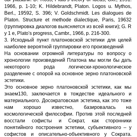
1966, p. 1-10; K. Hildebrandt, Platon. Logos u. Mythos,
Berl., 19592, S. 396; V. Goldschmidt. Les dialogues de
Platon. Structure et methode dialectique, Paris, 19632
(группировка диалогов выясняется из всей книги); G. R
у 1 е, Plato's progress, Cambr., 1966, p. 216-300.
3. Исходный пункт платоновской эстетики для целей
наиболее вероятной группировки его произведений
На основании огромной литературы по вопросу о
хронологии произведений Платона мы могли бы дать
некоторого рода логически-хронологическое
разделение с опорой на основное зерно платоновской
эстетики.
Это основное зерно платоновской эстетики, как мы
знаем130, заключается в тождестве идеального и
материального. Досократовская эстетика, как это тоже
нам хорошо известно, базировалась на
космологической философии. Против этой последней
восстали софисты и Сократ, как сторонники
понятийного построения эстетики, субъективного – у
софистов и описательно-объективного у Сократа.