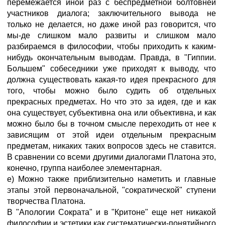
перемежается иной раз с беспредметной болтовней
участников диалога; заключительного вывода не
только не делается, но даже иной раз говорится, что
мы-де слишком мало развиты и слишком мало
разбираемся в философии, чтобы приходить к каким-
нибудь окончательным выводам. Правда, в "Гиппии.
Большем" собеседники уже приходят к выводу, что
должна существовать какая-то идея прекрасного для
того, чтобы можно было судить об отдельных
прекрасных предметах. Но что это за идея, где и как
она существует, субъективна она или объективна, и как
можно было бы в точном смысле переходить от нее к
зависящим от этой идеи отдельным прекрасным
предметам, никаких таких вопросов здесь не ставится.
В сравнении со всеми другими диалогами Платона это,
конечно, группа наиболее элементарная.
е) Можно также приблизительно наметить и главные
этапы этой первоначальной, "сократической" ступени
творчества Платона.
В "Апологии Сократа" и в "Критоне" еще нет никакой
философии и эстетики как систематически-понятийного