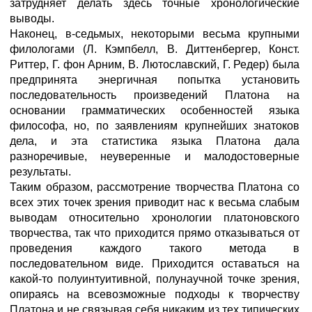
затрудняет делать здесь точные хронологические
выводы.
Наконец, в-седьмых, некоторыми весьма крупными
филологами (Л. Кэмпбелл, В. Диттенбергер, Конст.
Риттер, Г. фон Арним, В. Лютославский, Г. Редер) была
предпринята энергичная попытка установить
последовательность произведений Платона на
основании грамматических особенностей языка
философа, но, по заявлениям крупнейших знатоков
дела, и эта статистика языка Платона дала
разноречивые, неуверенные и малодостоверные
результаты.
Таким образом, рассмотрение творчества Платона со
всех этих точек зрения приводит нас к весьма слабым
выводам относительно хронологии платоновского
творчества, так что приходится прямо отказываться от
проведения каждого такого метода в
последовательном виде. Приходится оставаться на
какой-то полуинтуитивной, полунаучной точке зрения,
опираясь на всевозможные подходы к творчеству
Платона и не связывая себя никаким из тех типических