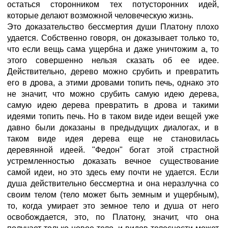
остаться сторонником тех потусторонних идей,
которые делают возможной человеческую жизнь.
Это доказательство бессмертия души Платону плохо
удается. Собственно говоря, он доказывает только то,
что если вещь сама ущербна и даже уничтожим а, то
этого совершенно нельзя сказать об ее идее.
Действительно, дерево можно срубить и превратить
его в дрова, а этими дровами топить печь, однако это
не значит, что можно срубить самую идею дерева,
самую идею дерева превратить в дрова и такими
идеями топить печь. Но в таком виде идеи вещей уже
давно были доказаны в предыдущих диалогах, и в
таком виде идея дерева еще не становилась
деревянной идеей. "Федон" богат этой страстной
устремленностью доказать вечное существование
самой идеи, но это здесь ему почти не удается. Если
душа действительно бессмертна и она неразлучна со
своим телом (тело может быть земным и ущербным),
то, когда умирает это земное тело и душа от него
освобождается, это, по Платону, значит, что она