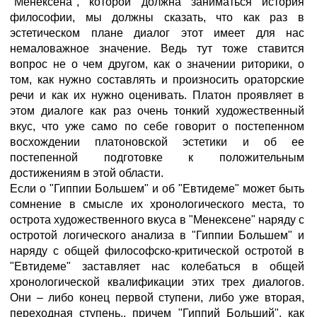
"Менексена", которой должна заниматься история
философии, мы должны сказать, что как раз в
эстетическом плане диалог этот имеет для нас
немаловажное значение. Ведь тут тоже ставится
вопрос не о чем другом, как о значении риторики, о
том, как нужно составлять и произносить ораторские
речи и как их нужно оценивать. Платон проявляет в
этом диалоге как раз очень тонкий художественный
вкус, что уже само по себе говорит о постепенном
восхождении платоновской эстетики и об ее
постепенной подготовке к положительным
достижениям в этой области.
Если о "Гиппии Большем" и об "Евтидеме" может быть
сомнение в смысле их хронологического места, то
острота художественного вкуса в "Менексене" наряду с
остротой логического анализа в "Гиппии Большем" и
наряду с общей философско-критической остротой в
"Евтидеме" заставляет нас колебаться в общей
хронологической квалификации этих трех диалогов.
Они – либо конец первой ступени, либо уже вторая,
переходная ступень,, причем "Гиппий Больший", как