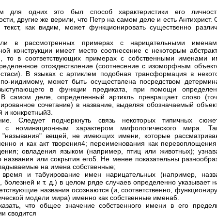
м для одних это был способ характеристики его личнос
ости, другие же верили, что Петр на самом деле и есть Антихрист.
 текст, как видим, может функционировать существенно разли
сли в рассмотренных примерах с нарицательными имена
ной конструкции имеет место соотнесение с некоторым абстрак
м, то в соответствующих примерах с собственными именами и
ределенное отождествление (соотнесение с изоморфным объект
стаси). В языках с артиклем подобная трансформация в некот
 по-иидимому, может быть осуществлена посредством детермин
выступающего в функции предиката, при помощи определен
 В самом деле, определенный артикль превращает слово (точ
ированное сочетание) в название, выделяя обозначаемый объект
й и конкретный3.
ние. Следует подчеркнуть связь некоторых типичных сюже
й с номинационным характером мифологического мира. Та
 "называния" вещей, не имеющих имени, которые рассматрива
енно и как акт творения4; переименования как перевоплощения
ения; овладения языком (например, птиц или животных); узнав
о названия или сокрытия его5. Не менее показательны разнообра
кладываемые на имена собственные;
 время и табуирование имен нарицательных (например, назв
, болезней и т. д.) в целом ряде случаев определенно указывает н
ветствующие названия осознаются (и, соответственно, функционир
ческой модели мира) именно как собственные имена6.
азать, что общее значение собственного имени в его предел
ии сводится