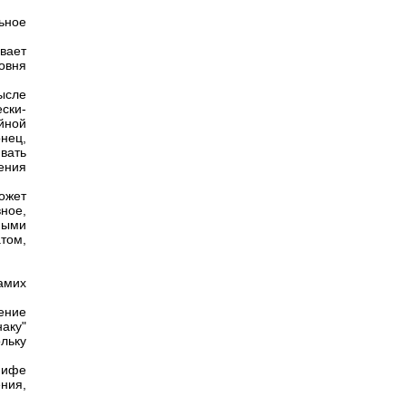
ьное
вает
овня
ысле
ски-
йной
нец,
вать
ения
ожет
ное,
ными
том,
амих
ение
аку"
ольку
мифе
ния,