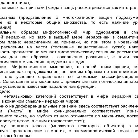
данного типа);
членимых на признаки (каждая вещь рассматривается как интеграл
кратных (представление о многократности вещей подразуме
ие их в некоторые общие множества, то есть наличие ур
ания).
сальным образом мифологический мир однорангов в см
ой иерархии, но зато в высшей мере иерархичен в семантиче
ом плане; нерасчленим на признаки, но при этом в чрезвыча
 расчленим на части (составные вещественные куски); нако
ность предметов не мешает мифологическому сознанию рассматри
ным для нас образом - совершенно различные, с точки зр
гического мышления, предметы как один.
ние. Мифологическое мышление, с нашей точки зрения, м
иваться как парадоксальное, но никоим образом не как примитив
ку оно успешно справляется со сложными классификацион
. Сопоставляя его механизм с привычным нам логическим аппара
 установить известный параллелизм функций.
деле:
и метаязыковых категорий соответствует в мифе иерархия с
, в конечном смысле - иерархия миров;
нию на дифференциальные признаки здесь соответствует расчлен
и ("часть" в мифе функционально соответствует "призн
ивного текста, но глубоко от него отличается по механизму, поск
еризует целое, а с ним отождествляется);
кому понятию класса (множества некоторых объектов) в 
твует представление о многих, с внемифологической точки зре
х как об одном.