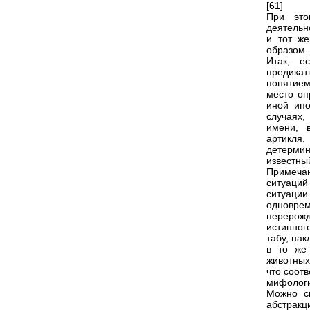
[61]
При это
деятельн
и тот же
образом.
Итак, е
предикат
понятие
место оп
иной ипо
случаях,
имени, 
артикля.
детермин
известны
Примеча
ситуаци
ситуации
одноврем
перерожд
истинног
табу, на
в то же
животных
что соот
мифологи
Можно ск
абстракц