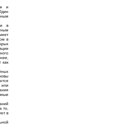
ти и
 Один
чным
ми в
тным
меет
ом в
орых
ации
ного
нее,
 как
тных
ковы
ются
 или
ания
зные
аний
а то,
уют в
ьной