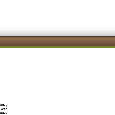
кому
кста
нных