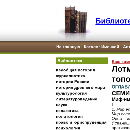
Библиоте
На главную
Каталог Именной
Ав
Библиотека
Ваш ком
Лотм
всеобщая история
журналистика
топ
история России
ОГЛАВ
история древнего мира
СЕМИ
культурология
литературоведение
Миф-им
I
наука
1. Мир е
педагогика
Мир есть
политология
Одна из
право и юриспруденция
("Упани
противо
психология