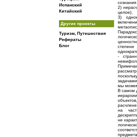
сознания 
Испанский
2) нерас
Китайский
целое);
3) одно
включен
Другие проекты
метаопис
Парадок
Туризм, Путешествия
логическ
Рефераты
ценностн
Блог
степени
однократ
- стран
немифоло
Примеча
рассматр
посколь
задачами
мы можем
В самом 
иерархи
объектов
расчлене
на част
дескрипт
не характ
логичес
соответс
предмета