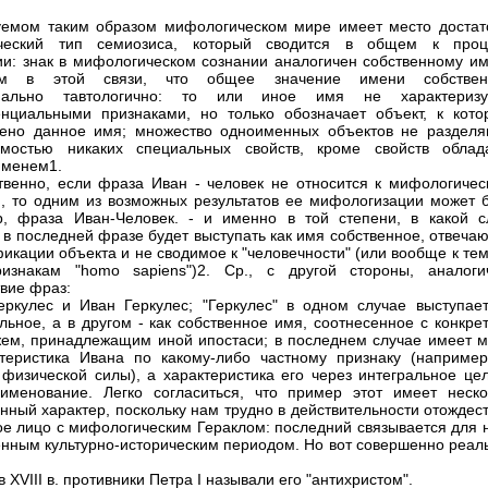
уемом таким образом мифологическом мире имеет место достат
ческий тип семиозиса, который сводится в общем к проц
и: знак в мифологическом сознании аналогичен собственному им
м в этой связи, что общее значение имени собствен
иально тавтологично: то или иное имя не характеризу
циальными признаками, но только обозначает объект, к кото
ено данное имя; множество одноименных объектов не разделя
имостью никаких специальных свойств, кроме свойств облад
именем1.
твенно, если фраза Иван - человек не относится к мифологичес
, то одним из возможных результатов ее мифологизации может б
, фраза Иван-Человек. - и именно в той степени, в какой с
" в последней фразе будет выступать как имя собственное, отвеч
икации объекта и не сводимое к "человечности" (или вообще к те
изнакам "homo sapiens")2. Ср., с другой стороны, аналоги
твие фраз:
еркулес и Иван Геркулес; "Геркулес" в одном случае выступает
льное, а в другом - как собственное имя, соотнесенное с конкре
ем, принадлежащим иной ипостаси; в последнем случае имеет м
теристика Ивана по какому-либо частному признаку (например
 физической силы), а характеристика его через интегральное цел
именование. Легко согласиться, что пример этот имеет неско
енный характер, поскольку нам трудно в действительности отождес
ое лицо с мифологическим Гераклом: последний связывается для н
нным культурно-историческим периодом. Но вот совершенно реал
в XVIII в. противники Петра I называли его "антихристом".