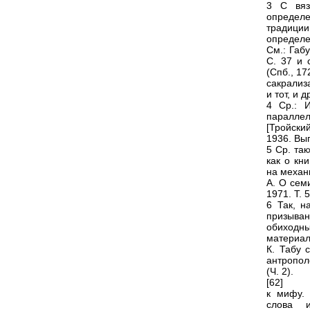
3 С вяз
определ
традици
определе
См.: Габ
С. 37 и 
(Спб., 1
сакрализ
и тот, и 
4 Ср.: 
параллел
[Тройский
1936. Вып
5 Ср. та
как о кн
на механ
А. О сем
1971. Т. 5
6 Так, н
призыван
обиходны
материал
К. Табу 
антрополо
(Ч. 2).
[62]
к мифу.
слова и