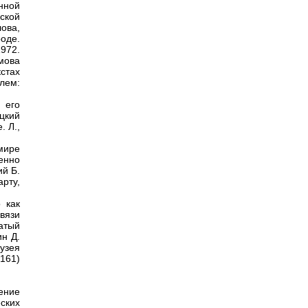
нной
ской
ова,
оде.
1972.
мова
кстах
клем:
 его
цкий
. Л.,
мире
енно
ий Б.
арту,
 как
вязи
атый
н Д.
узея
-161)
ение
ских