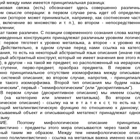
ций между ними имеется принципиальная разница:
аковая связка (есть) обозначает здесь совершенно различн
ом смысле операции: в первом случае речь идет об определе
нии (которое может приниматься, например, как соотнесение част
 включение во множество и т. п.), во втором - непосредственн
влении;
кат также различен. С позиции современного сознания слова мате
риведенных конструкциях принадлежат различным уровням логичес
: первое тяготеет к уровню метаязыка, а второе - к уровню яз
 Действительно, в одном случае перед нами ссылка на катег
ания, то есть на некоторый абстрактный язык описания (иначе го
орый абстрактный конструкт, который не имеет значения вне этого 
), в другом - на такой же предмет, но расположенный на иерархи
ступени, перво-предмет, праобраз предмета. В первом сл
енно принципиальное отсутствие изоморфизма между описыва
системой описания; во втором случае, напротив, - принципиал
ие такого изоморфизма. Второй тип описания мы будем назы
ическим", первый - "немифологическим" (или "дескриптивным").
В первом случае (дескриптивное описание) мы имеем ссылк
к (на категорию или элемент метаязыка). Во втором сл
ическое описание) - ссылку на м е т а т е к с т, то есть на те
ющий металингвистическую функцию по отношению к данному;
исываемый объект и описывающий метатекст принадлежат одно
зыку.
ВИЕ. Поэтому мифологическое описание принципиа
вистично - предметы этого мира описываются через такой же 
нный таким же образом. Между тем немифологическое опис
нно полилингвистично - ссылка на метаязык важна именно как сс