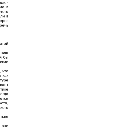
зык -
ие в
того
сли в
ерез
речь
этой
ению
я бы
ские
 что
 как
туре
ивает
тике
егда
ется
ста,
кого
ться
 вне