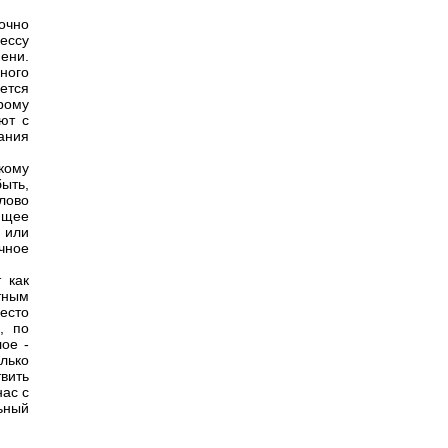
очно
ессу
ени.
ного
ется
рому
ют с
ания
кому
ыть,
лово
ающее
м или
чное
 как
тным
есто
, по
ое -
лько
твить
ас с
ьный