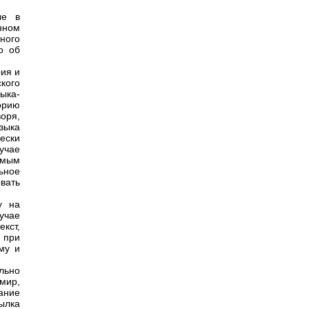
ые в
нном
ного
о об
рия и
кого
ыка-
орию
воря,
языка
чески
учае
емым
ьное
вать
у на
учае
кст,
 при
му и
льно
мир,
ание
ылка