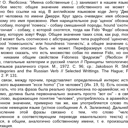
Р. О. Якобсона: "Имена собственные (...) занимают в нашем язык
обое место: общее значение имени собственного не может 
но без ссылки на код. В английском языковом коде Jerry 'Дже
ет человека по имени Джерри. Круг здесь очевиден: имя обозна
 кому это имя присвоено. Имя нарицательное pup 'щенок' обозна
собаку, mongrel 'помесь' - собаку смешанной породы, hound 'охот
'гончая' - собаку, с которой охотятся, тогда как Fido 'Фидо' обозн
аку, которую зовут Фидо. Общее значение таких слов, как pup, mo
d может быть соотнесено с абстракциями типа puppihood 'щеночес
ood 'помесьность' или houndness 'гончесть', а общее значение с
ким путем описано быть не может. Перефразируя слова Берт
 можно сказать, что есть множество собак по имени Fido, но он
т никаким общим свойством Fidoness 'фидоизм'" (Якобсон Р
 глагольные категории и русский глагол // Принципы типологичес
языков различного строя. М., 1972. С. 96; ср.: Jakobson R. Shif
tegories and the Russian Verb // Selected Writtings. The Hague; P
 2. P. 131.
 связи, между прочим, представляет определенный интерес ист
кого выражения "ессе homo" ("се человек") (Ин. 19, 5). Есть осно
гать, что эта фраза была реально произнесена по-арамейски; но 
имо, должна была первоначально значить просто "вот он" - в свя
 слово, выражающее понятие "человек", употреблялось в арамейск
нном значении, примерно так же, как употребляется слово m
ном немецком языке (устное сообщение А. А. Зализняка). Дальне
ысление этой фразы связано с тем, что слово "чело
вленное в соответствующем переводе евангельского текста) с
ся, в общем, аналогично собственному имени, т. е. произошла
зация.