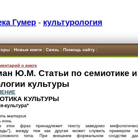
ка Гумер
-
культурология
торы
Новые книги
Связь
Помощь сайту
ментарий о книге
ан Ю.М. Статьи по семиотике и
ологии культуры
ЛЕНИЕ
ОТИКА КУЛЬТУРЫ
я-культура*
сть материя.
 конь.
 этих фраз принадлежит тексту заведомо мифологичес
шады"), между тем как другая может служить примером те
положного типа. При внешнем формальном сходстве да