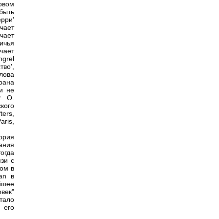
овом
быть
рри'
чает
чает
ничья
ачает
ngrel
тво',
лова
рана
и не
. О.
кого
ters,
aris,
ория
вания
тогда
зи с
ом в
an в
йшее
век"
тало
 его