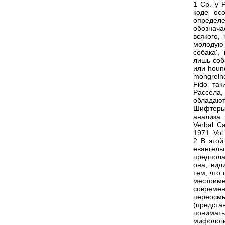
1 Ср. у 
коде ос
определе
обознача
всякого,
молодую 
собака', 
лишь соб
или houn
mongrelh
Fido та
Рассела,
обладаю
Шифтеры,
анализа 
Verbal Ca
1971. Vol.
2 В этой
евангельс
предпола
она, вид
тем, что
местоиме
современ
переосм
(предста
понимать
мифологи