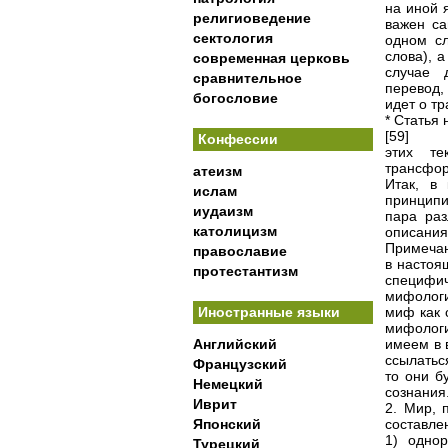
на иной 
религиоведение
важен са
сектология
одном сл
слова), 
современная церковь
случае 
сравнительное
перевод,
богословие
идет о т
* Статья 
[59]
Конфессии
этих те
трансфо
атеизм
Итак, в
ислам
принципи
иудаизм
пара раз
католицизм
описания
Примечан
православие
в настоя
протестантизм
специфи
мифологи
Иностранные языки
миф как 
мифолог
Английский
имеем в 
ссылатьс
Французский
то они б
Немецкий
сознания.
Иврит
2. Мир, 
Японский
составле
1) однор
Турецкий