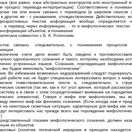
язык (все равно, язык абстрактных конструктов или иностранный я
м процесс перевода-интерпретации). Соответственно и пониман
учае так или иначе связано с переводом (в широком смысле э
а в другом же - с узнаванием, отождествлением. Действительно, е
дескриптивных текстов информация вообще определяется ч
 - а перевод через информацию, - то в мифологических текстах 
рансформации объектов, и понимание
написана совместно с Б. А. Успенским.
кстов связано, следовательно, с пониманием процессов 
рмации.
 конечном счете дело может быть сведено к противопоставл
ально одноязычного сознания и такого, которому необходима хот
лично устроенных языков. Сознание, порождающее мифологиче
, мы будем именовать "мифологическим".
ие. Во избежание возможных недоразумений следует подчеркнуть,
щей работе нас не будет специально интересовать вопрос о мифе
ческом повествовательном тексте и, следовательно, о струк
ческих сюжетов (так же, как и тот угол зрения, который рассматр
систему и в связи с этим сосредоточивает внимание на парадигма
ических элементов). Говоря о мифе или мифологизме, мы вс
виду именно миф как феномен сознания. (Если иногда нам и прид
я на некоторые сюжетные ситуации, характерные для мифа как тек
удут интересовать нас прежде всего как порождение мифологичес
)
представленный глазами мифологического сознания, должен каза
нным из объектов:
анговых (понятие логической иерархии в принципе находится