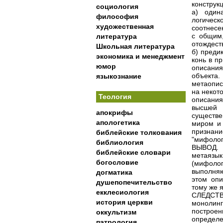
конструк
социология
а) один
философия
логическ
художественная
соотнесе
с общим,
литература
отождест
Школьная литература
б) преди
экономика и менеджмент
конь в п
юмор
описания
объекта.
языкознание
метаопис
на некот
Теология
описания
высшей 
апокрифы
существ
апологетика
миром и 
признан
библейские толкования
"мифолог
библиология
ВЫВОД. 
библейские словари
метаязы
богословие
(мифолог
выполня
догматика
этом оп
душепопечительство
тому же я
екклесиология
СЛЕДСТ
история церкви
монолинг
построе
оккультизм
определе
патрология