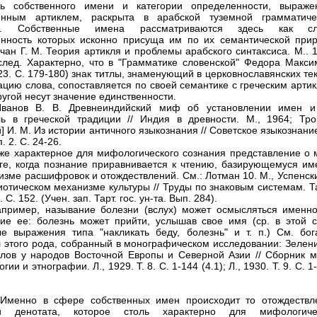
ь собственного имени и категории определенности, выраже
енным артиклем, раскрыта в арабской туземной грамматиче
и. Собственные имена рассматриваются здесь как сл
нность которых исконно присуща им по их семантической прир
учан Г. М. Теория артикля и проблемы арабского синтаксиса. М.. 
след. Характерно, что в "Грамматике словенской" Федора Макси
723. С. 179-180) знак титлы, знаменующий в церковнославянских те
ацию слова, сопоставляется по своей семантике с греческим арти
другой несут значение единственности.
Иванов В. В. Древнеиндийский миф об установлении имен и
ь в греческой традиции // Индия в древности. М., 1964; Тро
] И. М. Из истории античного языкознания // Советское языкознание
. 2. С. 24-26.
кже характерное для мифологического сознания представление о 
иге, когда познание приравнивается к чтению, базирующемуся им
изме расшифровок и отождествлений. См.: Лотман 10. М., Успенск
иотическом механизме культуры // Труды по знаковым системам. Т
. С. 152. (Учен. зап. Тарт. гос. ун-та. Вып. 284).
апример, называние болезни (вслух) может осмысляться именно
ие ее: болезнь может прийти, услышав свое имя (ср. в этой с
е выражения типа "накликать беду, болезнь" и т. п.) См. бог
 этого рода, собранный в монографическом исследовании: Зелени
слов у народов Восточной Европы и Северной Азии // Сборник м
гии и этнографии. Л., 1929. Т. 8. С. 1-144 (4.1); Л., 1930. Т. 9. С. 1
 Именно в сфере собственных имен происходит то отождествл
 денотата, которое столь характерно для мифологиче