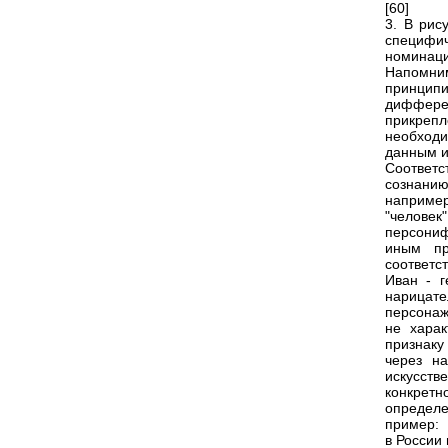
[60]
3. В рис
специфи
номинаци
Напомни
принцип
дифферен
прикрепл
необход
данным 
Соответс
сознанию
например
"человек
персониф
иным пр
соответс
Иван - г
нарицате
персонаж
не харак
признаку
через на
искусств
конкретн
определе
пример:
в России 