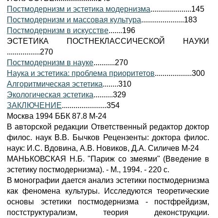
Постмодернизм и эстетика модернизма
.....................145
Постмодернизм и массовая культура
......................183
Постмодернизм в искусстве
.......196
ЭСТЕТИКA ПОСТНЕКЛAССИЧЕСКОЙ НAУКИ
.................270
Постмодернизм в науке
...........270
Наука и эстетика: проблема приоритетов
...................300
Алгоритмическая эстетика
........310
Экологическая эстетика
..........329
ЗAКЛЮЧЕНИЕ
.......................354
Москва 1994 ББК 87.8 М-24
В авторской редакции Ответственный редактор доктор
филос. наук В.В. Бычков Рецензенты: доктора филос.
наук: И.С. Вдовина, А.В. Новиков, Д.А. Силичев М-24
МАНЬКОВСКАЯ Н.Б. "Париж со змеями" (Введение в
эстетику постмодернизма). - М., 1994. - 220 с.
В монографии дается анализ эстетики постмодернизма
как феномена культуры. Исследуются теоретические
основы эстетики постмодернизма - постфрейдизм,
постструктурализм, теория деконструкции.