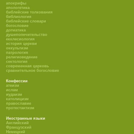
апокрифы
апологетика
библейские толкования
библиология
библейские словари
богословие
догматика
душепопечительство
екклесиология
история церкви
оккультизм
патрология
религиоведение
сектология
современная церковь
сравнительное богословие
Конфессии
атеизм
ислам
иудаизм
католицизм
православие
протестантизм
Иностранные языки
Английский
Французский
Немецкий