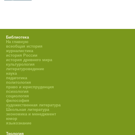
Библиотека
На главную
всеобщая история
журналистика
история России
история древнего мира
культурология
литературоведение
наука
педагогика
политология
право и юриспруденция
психология
социология
философия
художественная литература
Школьная литература
экономика и менеджмент
юмор
языкознание
Теология