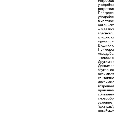
Регресси
уподобля
регрессив
Прогресс
уподобля
в частнос
английск
– s завис
гласного 
глухого с
«руки», н
В одних с
Примером
«свадьба
– слово 
Другим т
Диссимил
звуков ка
ассимиля
контактно
диссимиля
встречае
правилам
сочетани
словообр
заменяет
“кричать”,
ногайско