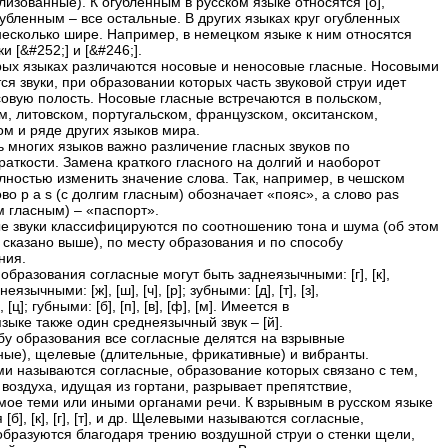
изованные). К огубленным в русском языке относятся [о],
огубленным – все остальные. В других языках круг огубленных
несколько шире. Например, в немецком языке к ним относятся
ки [&#252;] и [&#246;].
рых языках различаются носовые и неносовые гласные. Носовыми
я звуки, при образовании которых часть звуковой струи идет
совую полость. Носовые гласные встречаются в польском,
м, литовском, португальском, французском, окситанском,
ом и ряде других языков мира.
ь многих языков важно различение гласных звуков по
раткости. Замена краткого гласного на долгий и наоборот
лностью изменить значение слова. Так, например, в чешском
во p a s (с долгим гласным) обозначает «пояс», а слово pas
м гласным) – «паспорт».
е звуки классифицируются по соотношению тона и шума (об этом
 сказано выше), по месту образования и по способу
ния.
образования согласные могут быть заднеязычными: [г], [к],
неязычными: [ж], [ш], [ч], [р]; зубными: [д], [т], [з],
н], [ц]; губными: [б], [п], [в], [ф], [м]. Имеется в
зыке также один среднеязычный звук – [й].
бу образования все согласные делятся на взрывные
ные), щелевые (длительные, фрикативные) и вибранты.
и называются согласные, образование которых связано с тем,
 воздуха, идущая из гортани, разрывает препятствие,
мое теми или иными органами речи. К взрывным в русском языке
 [б], [к], [г], [т], и др. Щелевыми называются согласные,
образуются благодаря трению воздушной струи о стенки щели,