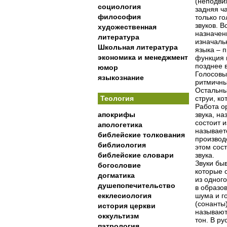
(неподви
социология
задняя ча
философия
только г
звуков. 
художественная
назначени
литература
изначаль
Школьная литература
языка – 
экономика и менеджмент
функция 
позднее 
юмор
Голосовые
языкознание
ритмичны
Остальны
Теология
струи, к
Работа о
апокрифы
звука, н
состоит и
апологетика
называет
библейские толкования
производ
библиология
этом сос
библейские словари
звука.
Звуки бы
богословие
которые 
догматика
из одног
душепопечительство
в образо
екклесиология
шума и г
(сонанты
история церкви
называют
оккультизм
тон. В ру
патрология