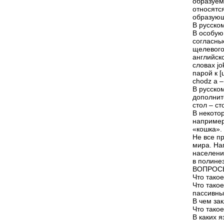
образуем
относятся
образующ
В русском
В особую
согласны
щелевого.
английск
словах jok
парой к [
chodz a –
В русско
дополните
стол – ст
В некотор
например,
«кошка».
Не все п
мира. На
населени
в полине
ВОПРОСЫ
Что тако
Что тако
пассивны
В чем за
Что тако
В каких 