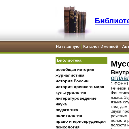
Библиоте
На главную
Каталог Именной
Ав
Библиотека
Мус
всеобщая история
Внутр
журналистика
ОГЛАВ
история России
1.ФОНЕТ
история древнего мира
Речевой а
культурология
Фонетика
языка. З
литературоведение
языке сл
наука
там, дам,
педагогика
Звуки пр
политология
речевым 
полости р
право и юриспруденция
полости 
психология