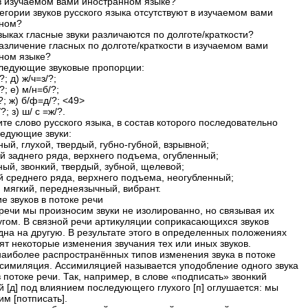
в изучаемом вами иностранном языке?
егории звуков русского языка отсутствуют в изучаемом вами
нном?
зыках гласные звуки различаются по долготе/краткости?
различение гласных по долготе/краткости в изучаемом вами
ном языке?
ледующие звуковые пропорции:
/?; д) ж/ч=з/?;
/?; е) м/н=б/?;
/?; ж) б/ф=д/?; <49>
/?; з) ш/ c =ж/?.
те слово русского языка, в состав которого последовательно
ледующие звуки:
ный, глухой, твердый, губно-губной, взрывной;
ый заднего ряда, верхнего подъема, огубленный;
ный, звонкий, твердый, зубной, щелевой;
ый среднего ряда, верхнего подъема, неогубленный;
, мягкий, переднеязычный, вибрант.
е звуков в потоке речи
 речи мы произносим звуки не изолированно, но связывая их
ругом. В связной речи артикуляции соприкасающихся звуков
дна на другую. В результате этого в определенных положениях
ят некоторые изменения звучания тех или иных звуков.
наиболее распространённых типов изменения звука в потоке
ссимиляция. Ассимиляцией называется уподобление одного звука
 потоке речи. Так, например, в слове «подписать» звонкий
й [д] под влиянием последующего глухого [п] оглушается: мы
м [потписать].