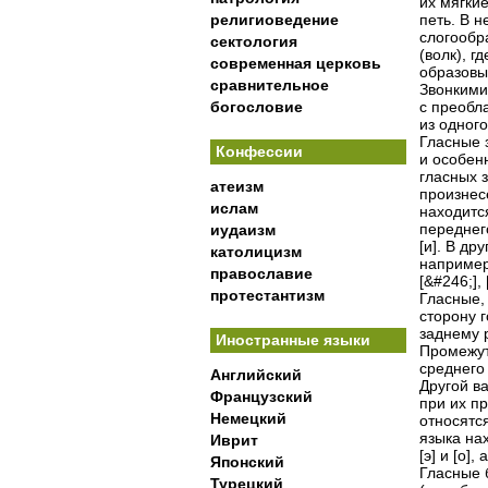
их мягки
религиоведение
петь. В 
слогообр
сектология
(волк), г
современная церковь
образовы
сравнительное
Звонкими
богословие
с преобл
из одного
Гласные 
Конфессии
и особен
гласных 
атеизм
произнес
ислам
находитс
переднего
иудаизм
[и]. В др
католицизм
например,
православие
[&#246;], 
протестантизм
Гласные,
сторону 
заднему р
Иностранные языки
Промежут
среднего 
Английский
Другой в
Французский
при их п
Немецкий
относятся
языка на
Иврит
[э] и [о],
Японский
Гласные 
Турецкий