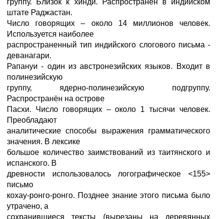
группу. Близок к хинди. Распространён в индийском
штате Раджастан.
Число говорящих – около 14 миллионов человек.
Используется наиболее
распространенный тип индийского слогового письма -
деванагари.
Рапануи - один из австронезийских языков. Входит в
полинезийскую
группу, ядерно-полинезийскую подгруппу.
Распространён на острове
Пасхи. Число говорящих – около 1 тысячи человек.
Преобладают
аналитические способы выражения грамматического
значения. В лексике
большое количество заимствований из таитянского и
испанского. В
древности использовалось логографическое <155>
письмо
кохау-ронго-ронго. Позднее знание этого письма было
утрачено, а
сохранившиеся тексты (вырезаны на деревянных