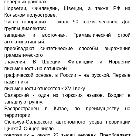
северных районах
Норвегии, Финляндии, Швеции, а также РФ на
Кольском полуострове.
Число говорящих – около 50 тысяч человек. Две
группы диалектов:
западная и восточная. Грамматический строй
агглютинативный,
преобладают синтетические способы выражения
грамматического
значения. В Швеции, Финляндии и Норвегии
письменность на латинской
графической основе, в России – на русской. Первые
памятники
письменности относятся к XVII веку.
Саларский - один из тюркских языков. Входит в
западную группу.
Распространён в Китае, по преимуществу на
территории
Сюньхуа-Саларского автономного уезда провинции
Цинхай. Общее число
говорящих – около 22 тысяч человек. Преобладают