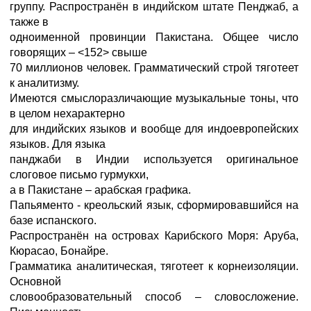
группу. Распространён в индийском штате Пенджаб, а
также в
одноименной провинции Пакистана. Общее число
говорящих – <152> свыше
70 миллионов человек. Грамматический строй тяготеет
к аналитизму.
Имеются смыслоразличающие музыкальные тоны, что
в целом нехарактерно
для индийских языков и вообще для индоевропейских
языков. Для языка
панджаби в Индии используется оригинальное
слоговое письмо гурмукхи,
а в Пакистане – арабская графика.
Папьяменто - креольский язык, сформировавшийся на
базе испанского.
Распространён на островах Карибского Моря: Аруба,
Кюрасао, Бонайре.
Грамматика аналитическая, тяготеет к корнеизоляции.
Основной
словообразовательный способ – словосложение.