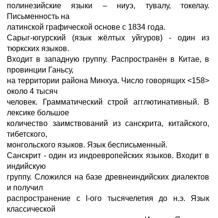
полинезийские языки – ниуэ, тувалу, токелау.
Письменность на
латинской графической основе с 1834 года.
Сарыг-югурский (язык жёлтых уйгуров) - один из
тюркских языков.
Входит в западную группу. Распространён в Китае, в
провинции Ганьсу,
на территории района Минхуа. Число говорящих <158>
около 4 тысяч
человек. Грамматический строй агглютинативный. В
лексике большое
количество заимствований из санскрита, китайского,
тибетского,
монгольского языков. Язык бесписьменный.
Санскрит - один из индоевропейских языков. Входит в
индийскую
группу. Сложился на базе древнеиндийских диалектов
и получил
распространение с I-ого тысячелетия до н.э. Язык
классической