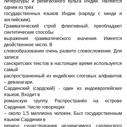
литературы и религиозного культа Индии. Является
одним из трёх
государственных языков Индии (наряду с хинди и
английским).
Грамматический строй флективный, преобладают
синтетические способы
выражения грамматического значения. Имеется
двойственное число. В
словообразовании очень развито словосложение. Для
записи
санскритских текстов в настоящее время используется
самый
распространенный из индийских слоговых алфавитов
– деванагари.
Сардинский (сардский) - один из индоевропейских
языков. Входит в
романскую группу. Распространён на острове
Сардиния. Число говорящих
– около 1,5 миллиона человек. Был государственным
языком Сардинии в
период существования независимого сардинского