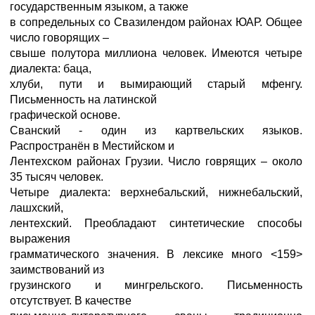
государственным языком, а также
в сопредельных со Свазилендом районах ЮАР. Общее
число говорящих –
свыше полутора миллиона человек. Имеются четыре
диалекта: баца,
хлуби, пути и вымирающий старый мфенгу.
Письменность на латинской
графической основе.
Сванский - один из картвельских языков.
Распространён в Местийском и
Лентехском районах Грузии. Число говрящих – около
35 тысяч человек.
Четыре диалекта: верхнебальский, нижнебальский,
лашхский,
лентехский. Преобладают синтетические способы
выражения
грамматического значения. В лексике много <159>
заимствований из
грузинского и мингрельского. Письменность
отсутствует. В качестве