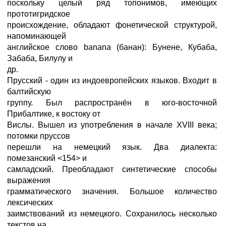
поскольку целый ряд топонимов, имеющих
прототигридское
происхождение, обладают фонетической структурой,
напоминающей
английское слово banana (банан): Бунене, Кубаба,
Забаба, Билулу и
др.
Прусский - один из индоевропейских языков. Входит в
балтийскую
группу. Был распространён в юго-восточной
Прибалтике, к востоку от
Вислы. Вышел из употребления в начале XVIII века;
потомки пруссов
перешли на немецкий язык. Два диалекта:
помезанский <154> и
самладский. Преобладают синтетические способы
выражения
грамматического значения. Большое количество
лексических
заимствований из немецкого. Сохранилось несколько
текстов на