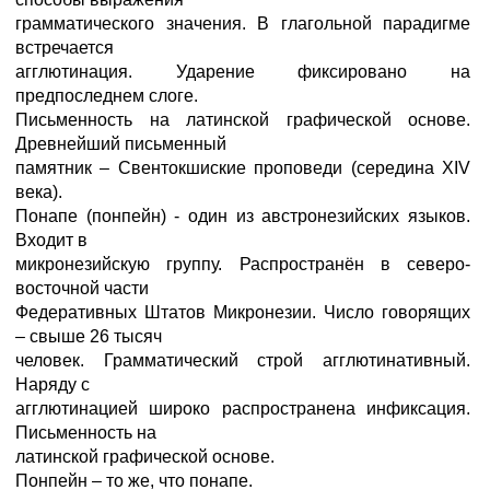
грамматического значения. В глагольной парадигме
встречается
агглютинация. Ударение фиксировано на
предпоследнем слоге.
Письменность на латинской графической основе.
Древнейший письменный
памятник – Свентокшиские проповеди (середина XIV
века).
Понапе (понпейн) - один из австронезийских языков.
Входит в
микронезийскую группу. Распространён в северо-
восточной части
Федеративных Штатов Микронезии. Число говорящих
– свыше 26 тысяч
человек. Грамматический строй агглютинативный.
Наряду с
агглютинацией широко распространена инфиксация.
Письменность на
латинской графической основе.
Понпейн – то же, что понапе.