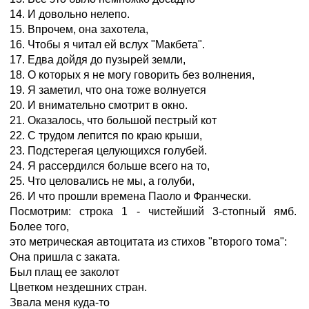
14. И довольно нелепо.
15. Впрочем, она захотела,
16. Чтобы я читал ей вслух "Макбета".
17. Едва дойдя до пузырей земли,
18. О которых я не могу говорить без волнения,
19. Я заметил, что она тоже волнуется
20. И внимательно смотрит в окно.
21. Оказалось, что большой пестрый кот
22. С трудом лепится по краю крыши,
23. Подстерегая целующихся голубей.
24. Я рассердился больше всего на то,
25. Что целовались не мы, а голуби,
26. И что прошли времена Паоло и Франчески.
Посмотрим: строка 1 - чистейший 3-стопный ямб.
Более того,
это метрическая автоцитата из стихов "второго тома":
Она пришла с заката.
Был плащ ее заколот
Цветком нездешних стран.
Звала меня куда-то