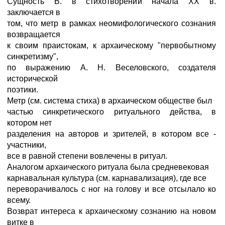
Сущность В. в стихотворении начала ХХ в.
заключается в
том, что метр в рамках неомифологического сознания
возвращается
к своим праистокам, к архаическому "первобытному
синкретизму",
по выражению А. Н. Веселовского, создателя
исторической
поэтики.
Метр (см. система стиха) в архаическом обществе был
частью синкретического ритуального действа, в
котором нет
разделения на авторов и зрителей, в котором все -
участники,
все в равной степени вовлечены в ритуал.
Аналогом архаического ритуала была средневековая
карнавальная культура (см. карнавализация), где все
переворачивалось с ног на голову и все отсылало ко
всему.
Возврат интереса к архаическому сознанию на новом
витке в