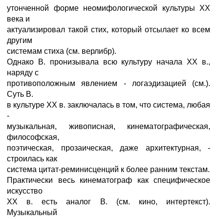
утонченной форме неомифологической культуры ХХ
века и
актуализировал такой стих, который отсылает ко всем
другим
системам стиха (см. верлибр).
Однако В. пронизывала всю культуру начала ХХ в.,
наряду с
противоположным явлением - логаэдизацией (см.).
Суть В.
в культуре ХХ в. заключалась в том, что система, любая
-
музыкальная, живописная, кинематографическая,
философская,
поэтическая, прозаическая, даже архитектурная, -
строилась как
система цитат-реминисценций к более ранним текстам.
Практически весь кинематограф как специфическое
искусство
ХХ в. есть аналог В. (см. кино, интертекст).
Музыкальный