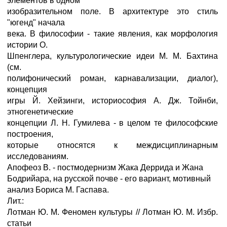
элементов в одном
изобразительном поле. В архитектуре это стиль
"югенд" начала
века. В философии - такие явления, как морфология
истории О.
Шпенглера, культурологические идеи М. М. Бахтина
(см.
полифонический роман, карнавализации, диалог),
концепция
игры Й. Хейзинги, историософия А. Дж. Тойнби,
этногенетические
концепции Л. Н. Гумилева - в целом те философские
построения,
которые относятся к междисциплинарным
исследованиям.
Апофеоз В. - постмодернизм Жака Деррида и Жана
Бодрийара, на русской почве - его вариант, мотивный
анализ Бориса М. Гаспава.
Лит.:
Лотман Ю. М. Феномен культуры // Лотман Ю. М. Избр.
статьи