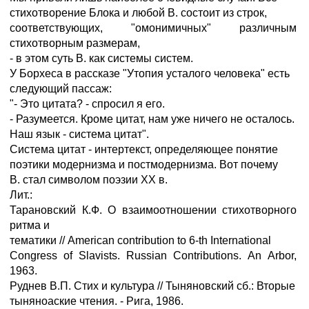
стихотворение Блока и любой В. состоит из строк,
соответствующих, "омонимичных" различным
стихотворным размерам,
- в этом суть В. как системы систем.
У Борхеса в рассказе "Утопия усталого человека" есть
следующий пассаж:
"- Это цитата? - спросил я его.
- Разумеется. Кроме цитат, нам уже ничего не осталось.
Наш язык - система цитат".
Система цитат - интертекст, определяющее понятие
поэтики модернизма и постмодернизма. Вот почему
В. стал символом поэзии ХХ в.
Лит.:
Тарановский К.Ф. О взаимоотношении стихотворного
ритма и
тематики // Аmеriсаn соntribution to 6-th International
Соngress of Slavists. Russian Cоntributions. Аn Аrbor,
1963.
Руднев В.П. Стих и культура // Тыняновский сб.: Вторые
тыняноаские чтения. - Рига, 1986.