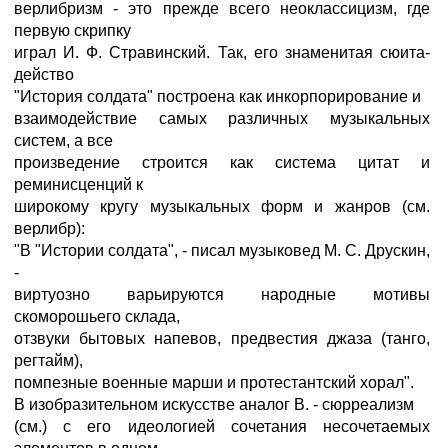
верлибризм - это прежде всего неоклассицизм, где
первую скрипку
играл И. Ф. Стравинский. Так, его знаменитая сюита-
действо
"История солдата" построена как инкорпорирование и
взаимодействие самых различных музыкальных
систем, а все
произведение строится как система цитат и
реминисценций к
широкому кругу музыкальных форм и жанров (см.
верлибр):
"В "Истории солдата", - писал музыковед М. С. Друскин,
-
виртуозно варьируются народные мотивы
скоморошьего склада,
отзвуки бытовых напевов, предвестия джаза (танго,
регтайм),
помпезные военные марши и протестантский хорал".
В изобразительном искусстве аналог В. - сюрреализм
(см.) с его идеологией сочетания несочетаемых