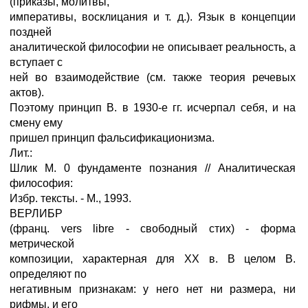
(приказы, молитвы,
императивы, восклицания и т. д.). Язык в концепции
поздней
аналитической философии не описывает реальность, а
вступает с
ней во взаимодействие (см. также теория речевых
актов).
Поэтому принцип В. в 1930-е гг. исчерпал себя, и на
смену ему
пришел принцип фальсификационизма.
Лит.:
Шлик М. 0 фундаменте познания // Аналитическая
философия:
Избр. тексты. - М., 1993.
ВЕРЛИБР
(франц. vers libre - свободный стих) - форма
метрической
композиции, характерная для ХХ в. В целом В.
определяют по
негативным признакам: у него нет ни размера, ни
рифмы, и его