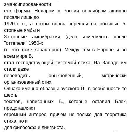
эмансипированности
его формы. Недаром в России верлибром активно
писали лишь до
1920-х гг., а потом вновь перешли на обычные 5-
стопные ямбы и
3-стопные амфибрахии (дело изменилось после
"оттепели" 1950-х
гг., что тоже характерно). Между тем в Европе и во
всем мире В.
стал господствующей системой стиха. На Западе им
стали даже
переводить обыкновенный, метрически
организованный стих.
Однако именно образцы русского В., в особенности те
шесть
текстов, написанных В., которые оставил Блок,
представляют
огромный интерес, причем не только для теоретика
стиха, но и
для философа и лингвиста.