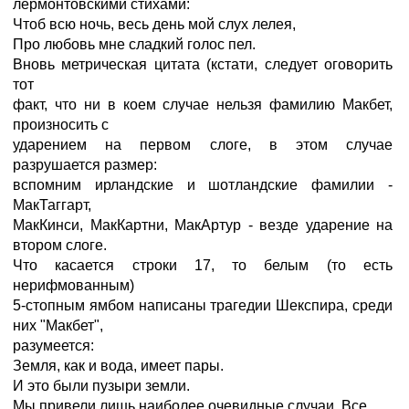
лермонтовскими стихами:
Чтоб всю ночь, весь день мой слух лелея,
Про любовь мне сладкий голос пел.
Вновь метрическая цитата (кстати, следует оговорить
тот
факт, что ни в коем случае нельзя фамилию Макбет,
произносить с
ударением на первом слоге, в этом случае
разрушается размер:
вспомним ирландские и шотландские фамилии -
МакТаггарт,
МакКинси, МакКартни, МакАртур - везде ударение на
втором слоге.
Что касается строки 17, то белым (то есть
нерифмованным)
5-стопным ямбом написаны трагедии Шекспира, среди
них "Макбет",
разумеется:
Земля, как и вода, имеет пары.
И это были пузыри земли.
Мы привели лишь наиболее очевидные случаи. Все