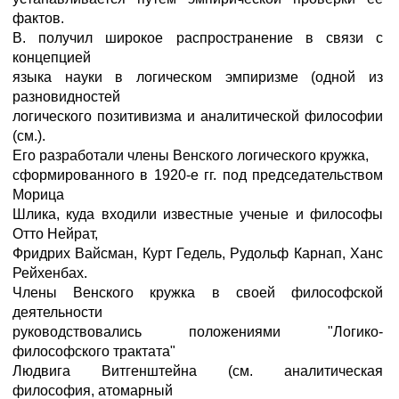
фактов.
В. получил широкое распространение в связи с
концепцией
языка науки в логическом эмпиризме (одной из
разновидностей
логического позитивизма и аналитической философии
(см.).
Его разработали члены Венского логического кружка,
сформированного в 1920-е гг. под председательством
Морица
Шлика, куда входили известные ученые и философы
Отто Нейрат,
Фридрих Вайсман, Курт Гедель, Рудольф Карнап, Ханс
Рейхенбах.
Члены Венского кружка в своей философской
деятельности
руководствовались положениями "Логико-
философского трактата"
Людвига Витгенштейна (см. аналитическая
философия, атомарный