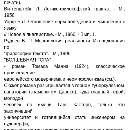
печати).
Витгенштейн Л. Логико-философский трактат. - М.,
1958.
Уорф Б.Л. Отношение норм поведения и мышления к
языку
// Новое в ливгвистике. - М., 1960. - Вып. 1.
Руднев В. П. Морфология реальности: Исследования
по
"философии текста". - М., 1996.
"ВОЛШЕБНАЯ ГОРА"
- роман Томаса Манна (1924), классическое
произведение
европейского модернизма и неомифологизма (см.).
Сюжет романа разыгрывается в горном туберкулезном
санатории (знаменитом Давосе), куда главный герой,
молодой
человек по имени Ганс Касторп, только что
закончивший
университет и готовящийся стать инженером на
судоверфи,