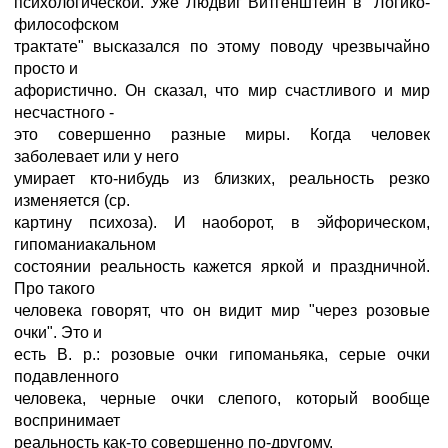
психологической. Уже Людвиг Витгенштейн в "Логико-
философском
трактате" высказался по этому поводу чрезвычайно
просто и
афористично. Он сказал, что мир счастливого и мир
несчастного -
это совершенно разные миры. Когда человек
заболевает или у него
умирает кто-нибудь из близких, реальность резко
изменяется (ср.
картину психоза). И наоборот, в эйфорическом,
гипоманиакальном
состоянии реальность кажется яркой и праздничной.
Про такого
человека говорят, что он видит мир "через розовые
очки". Это и
есть В. р.: розовые очки гипоманьяка, серые очки
подавленного
человека, черные очки слепого, который вообще
воспринимает
реальность как-то совершенно по-другому.