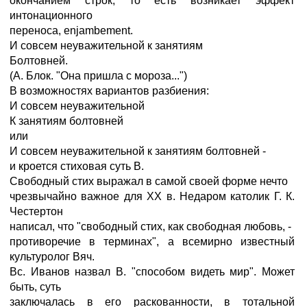
окончанием строк, то есть возникает эффект
интонационного
переноса, enjambement.
И совсем неуважительной к занятиям
Болтовней.
(А. Блок. "Она пришла с мороза...")
В возможностях вариантов разбиения:
И совсем неуважительной
К занятиям болтовней
или
И совсем неуважительной к занятиям болтовней -
и кроется стиховая суть В.
Свободный стих выражал в самой своей форме нечто
чрезвычайно важное для ХХ в. Недаром католик Г. К.
Честертон
написал, что "свободный стих, как свободная любовь, -
противоречие в терминах", а всемирно известный
культуролог Вяч.
Вс. Иванов назвал В. "способом видеть мир". Может
быть, суть
заключалась в его раскованности, в тотальной