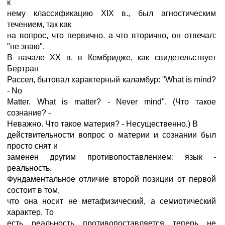
к
нему классификацию ХIХ в., был агностическим
течением, так как
на вопрос, что первично. а что вторично, он отвечал:
"не знаю".
В начале ХХ в. в Кембридже, как свидетельствует
Бертран
Рассел, бытовал характерный каламбур: "What is mind?
- No
Matter. What is matter? - Never mind". (Что такое
сознание? -
Неважно. Что такое материя? - Несущественно.) В
действительности вопрос о материи и сознании был
просто снят и
заменен другим противопоставлением: язык -
реальность.
Фундаментальное отличие второй позиции от первой
состоит в том,
что она носит не метафизический, а семиотический
характер. То
есть реальность противопоставляется теперь не