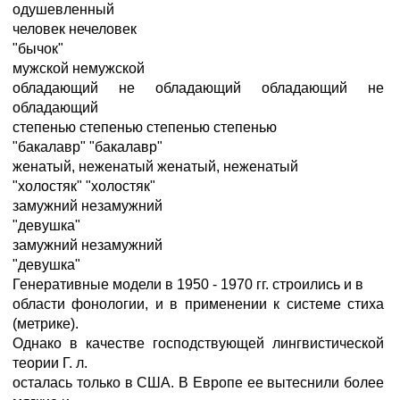
одушевленный
человек нечеловек
"бычок"
мужской немужской
обладающий не обладающий обладающий не
обладающий
степенью степенью степенью степенью
"бакалавр" "бакалавр"
женатый, неженатый женатый, неженатый
"холостяк" "холостяк"
замужний незамужний
"девушка"
замужний незамужний
"девушка"
Генеративные модели в 1950 - 1970 гг. строились и в
области фонологии, и в применении к системе стиха
(метрике).
Однако в качестве господствующей лингвистической
теории Г. л.
осталась только в США. В Европе ее вытеснили более