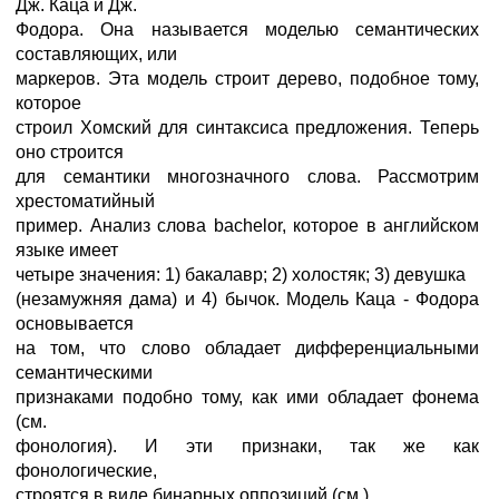
Дж. Каца и Дж.
Фодора. Она называется моделью семантических
составляющих, или
маркеров. Эта модель строит дерево, подобное тому,
которое
строил Хомский для синтаксиса предложения. Теперь
оно строится
для семантики многозначного слова. Рассмотрим
хрестоматийный
пример. Анализ слова bachelor, которое в английском
языке имеет
четыре значения: 1) бакалавр; 2) холостяк; 3) девушка
(незамужняя дама) и 4) бычок. Модель Каца - Фодора
основывается
на том, что слово обладает дифференциальными
семантическими
признаками подобно тому, как ими обладает фонема
(см.
фонология). И эти признаки, так же как
фонологические,
строятся в виде бинарных оппозиций (см.).