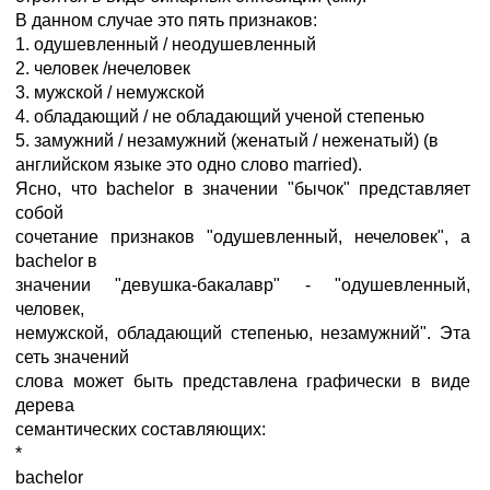
В данном случае это пять признаков:
1. одушевленный / неодушевленный
2. человек /нечеловек
3. мужской / немужской
4. обладающий / не обладающий ученой степенью
5. замужний / незамужний (женатый / неженатый) (в
английском языке это одно слово married).
Ясно, что bachelor в значении "бычок" представляет
собой
сочетание признаков "одушевленный, нечеловек", а
bachelor в
значении "девушка-бакалавр" - "одушевленный,
человек,
немужской, обладающий степенью, незамужний". Эта
сеть значений
слова может быть представлена графически в виде
дерева
семантических составляющих:
*
bachelor