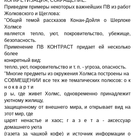
КОНКРЕТИЗАЦИЯ, СОКРАЩЕНИЕ.
Приведем примеры некоторых важнейших ПВ из работ
Жолковского и Щеглова:
"Общей темой рассказов Конан-Дойля о Шерлоке
Холмсе
является тепло, уют, покровительство, убежище,
безопасность.
Применение ПВ КОНТРАСТ придает ей несколько
более
конкретный вид:
тепло, уют, покровительство и т. п. - угроза, опасность.
"Многие предметы из окружения Холмса построены на
СОВМЕЩЕНИИ все тех же тематических полюсов: о к
н о к в а р т и
р ы, где живет Холмс, одновременно принадлежит
уютному жилищу,
защищенному от внешнего мира, и открывает вид на
этот мир, где
царят ненастье и хаос; г а з е т а - аксессуар
домашнего уюта
(газета за чашкой кофе) и источник информации о