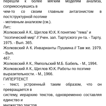
перешли к более мягким моделям анализа,
соприкоснувшись в
чем-то со своим главным антагонистом в
постструктурной поэтике
- мотивным анализом (см.).
Лит.:
Жолковский А К., Щеглов Ю.К. К понятию "тема" и
"поэтический мир" // Учен. зап. Тартуского ун-та. - Тарту,
1975. - Вып. 365.
Жолковский А К. Инварианты Пушкина // Там же. 1979.
- Вып.
467.
Жолковский А К., Ямпольский М.Б. Бабель. - М., 1994.
Жолковский А К., Щеглов Ю.К. Работы по поэтике
выразительности. - М., 1966.
ГИПЕРТЕКСТ
- текст, устроенный таким образом, что он
превращается в
систему, иерархию текстов, одновременно составляя
единство и
множество текстов.