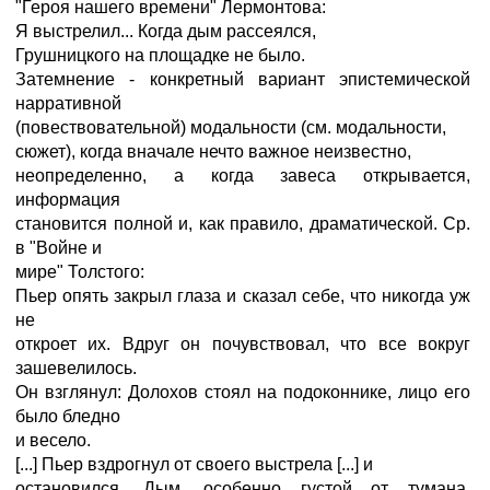
"Героя нашего времени" Лермонтова:
Я выстрелил... Когда дым рассеялся,
Грушницкого на площадке не было.
Затемнение - конкретный вариант эпистемической
нарративной
(повествовательной) модальности (см. модальности,
сюжет), когда вначале нечто важное неизвестно,
неопределенно, а когда завеса открывается,
информация
становится полной и, как правило, драматической. Ср.
в "Войне и
мире" Толстого:
Пьер опять закрыл глаза и сказал себе, что никогда уж
не
откроет их. Вдруг он почувствовал, что все вокруг
зашевелилось.
Он взглянул: Долохов стоял на подоконнике, лицо его
было бледно
и весело.
[...] Пьер вздрогнул от своего выстрела [...] и
остановился. Дым, особенно густой от тумана,