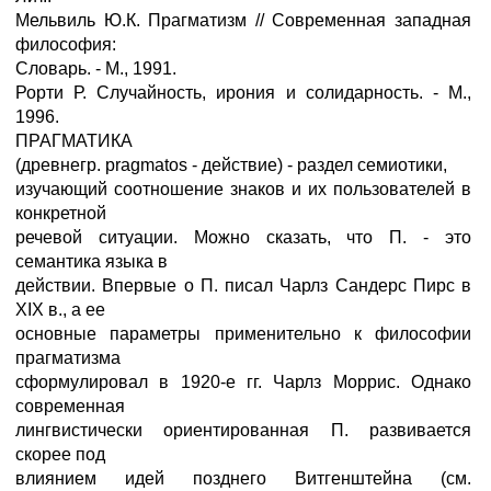
Мельвиль Ю.К. Прагматизм // Современная западная
философия:
Словарь. - М., 1991.
Рорти Р. Случайность, ирония и солидарность. - М.,
1996.
ПРАГМАТИКА
(древнегр. pragmatos - действие) - раздел семиотики,
изучающий соотношение знаков и их пользователей в
конкретной
речевой ситуации. Можно сказать, что П. - это
семантика языка в
действии. Впервые о П. писал Чарлз Сандерс Пирс в
ХIХ в., а ее
основные параметры применительно к философии
прагматизма
сформулировал в 1920-е гг. Чарлз Моррис. Однако
современная
лингвистически ориентированная П. развивается
скорее под
влиянием идей позднего Витгенштейна (см.