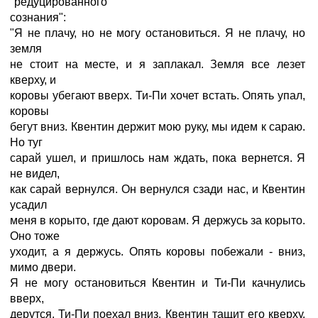
"редуцированного
сознания":
"Я не плачу, но не могу остановиться. Я не плачу, но
земля
не стоит на месте, и я заплакал. Земля все лезет
кверху, и
коровы убегают вверх. Ти-Пи хочет встать. Опять упал,
коровы
бегут вниз. Квентин держит мою руку, мы идем к сараю.
Но туг
сарай ушел, и пришлось нам ждать, пока вернется. Я
не видел,
как сарай вернулся. Он вернулся сзади нас, и Квентин
усадил
меня в корыто, где дают коровам. Я держусь за корыто.
Оно тоже
уходит, а я держусь. Опять коровы побежали - вниз,
мимо двери.
Я не могу остановиться Квентин и Ти-Пи качнулись
вверх,
дерутся. Ти-Пи поехал вниз. Квентин тащит его кверху.