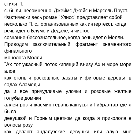
стиля П.
с. были, несомненно, Джеймс Джойс и Марсель Пруст.
Фактически весь роман "Улисс" представляет собой
несколько П. с., организованных как интертекст, когда
речь идет о Блуме и Дедале, и чистое
сознание-бессознательное, когда речь идет о Молли.
Приводим заключительный фрагмент знаменитого
финального
монолога Молли.
"Ах тот ужасный поток кипящий внизу Ах и море море
алое
как огонь и роскошные закаты и фиговые деревья в
садах Аламеды
да и все причудливые улочки и розовые желтые
голубые домики
аллеи роз и жасмин герань кактусы и Гибралтар где я
была
девушкой и Горным цветком да когда я приколола в
волосы розу
как делают андалузские девушки или алую мне