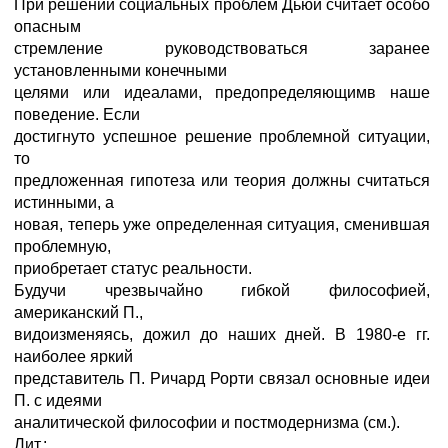
При решении социальных проблем Дьюи считает особо
опасным
стремление руководствоваться заранее
установленными конечными
целями или идеалами, предопределяющимв наше
поведение. Если
достигнуто успешное решение проблемной ситуации,
то
предложенная гипотеза или теория должны считаться
истинными, а
новая, теперь уже определенная ситуация, сменившая
проблемную,
приобретает статус реальности.
Будучи чрезвычайно гибкой философией,
американский П.,
видоизменяясь, дожил до наших дней. В 1980-е гг.
наиболее яркий
представитель П. Ричард Рорти связал основные идеи
П. с идеями
аналитической философии и постмодернизма (см.).
Лит.: