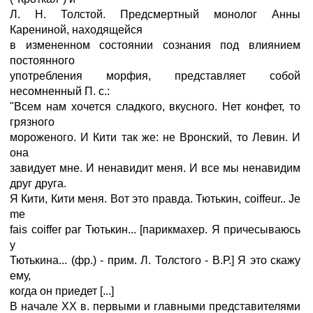
Л. Н. Толстой. Предсмертный монолог Анны
Карениной, находящейся
в измененном состоянии сознания под влиянием
постоянного
употребления морфия, представляет собой
несомненный П. с.:
"Всем нам хочется сладкого, вкусного. Нет конфет, то
грязного
мороженого. И Кити так же: не Вронский, то Левин. И
она
завидует мне. И ненавидит меня. И все мы ненавидим
друг друга.
Я Кити, Кити меня. Вот это правда. Тютькин, соiffeur.. Je
me
fais coiffer par Тютькин... [парикмахер. Я причесываюсь
у
Тютькина... (фр.) - прим. Л. Толстого - В.Р.] Я это скажу
ему,
когда он приедет [...]
В начале ХХ в. первыми и главными представителями