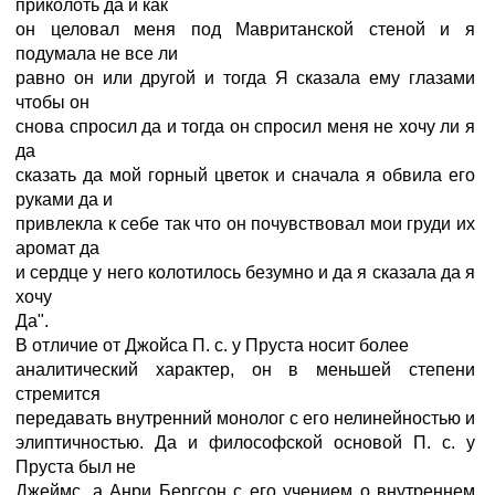
приколоть да и как
он целовал меня под Мавританской стеной и я
подумала не все ли
равно он или другой и тогда Я сказала ему глазами
чтобы он
снова спросил да и тогда он спросил меня не хочу ли я
да
сказать да мой горный цветок и сначала я обвила его
руками да и
привлекла к себе так что он почувствовал мои груди их
аромат да
и сердце у него колотилось безумно и да я сказала да я
хочу
Да".
В отличие от Джойса П. с. у Пруста носит более
аналитический характер, он в меньшей степени
стремится
передавать внутренний монолог с его нелинейностью и
элиптичностью. Да и философской основой П. с. у
Пруста был не
Джеймс, а Анри Бергсон с его учением о внутреннем