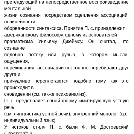
претендующий на непосредственное воспроизведение
ментальной
жизни сознания посредством сцепления ассоциаций,
нелинейности,
оборванности синтаксиса. Понятие П. с. принадлежит
американскому философу, одному из основателей
прагматизма Уильяму Джеймсу. Он считал, что
сознание
подобно потоку или ручью, в котором мысли,
ощущения,
переживания, ассоциации постоянно перебивают друг
друга и
причудливо переплетаются подобно тому, как это
происходит в
сновидении (см. также психоанализ).
П. с. предстюляет собой форму, имитирующую устную
речь
(см. лингвистика устной речи), внутренний монолог (ср.
индивидуальный язык).
У истоков стиля П. с. были Ф. М. Достоевский
("Кроткая") и