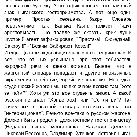
последнюю бутылку. А он зафиксировал этот наивный
знак цыганского гостеприимства. А вот еще один
пример: Простая секедана бакру. Словарь
невозмутимо, как Ванька Каин, толкует: "идут
арестовывать". По правде же сказать, крик души
шустрый агент зафиксировал: "Праста-а!!! С-скедэна!!!
Бакроу!!!" - "Бежим! Забирают! Козел!"
И еще. Цыгане люди общительные и гостеприимные. И
все, что от них услышано, зря этот собиратель
народной речи в феню вставил. Бывает, что в
жаргонный словарь попадают и другие иноязычные
вкрапления, корейские, еврейские, польские. Но ведь в
студенческий жаргон мы не включаем всякие там "Уотс
зэ тайм?" Хотя уж это все студенты знают. А какой
русский не знает "Хэнде хох!" или "Се ля ви"? Так
зачем же в блатной словарь включать весь этот
"интернационал". Речь-то все-таки о русском жаргоне.
Должен быть предел и должностному гостеприимству.
(Недавно вышла монография: Надежда Деметер,
Николай Бессонов, Владимир Кутенков. История цыган