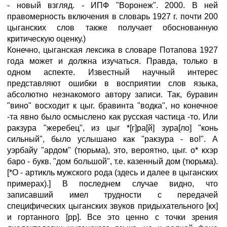
- новый взгляд. - ИПФ "Воронеж". 2000. В ней
правомерность включения в словарь 1927 г. почти 200
цыганских слов также получает обоснованную
критическую оценку.)
Конечно, цыганская лексика в словаре Потапова 1927
года может и должна изучаться. Правда, только в
одном аспекте. Известный научный интерес
представляют ошибки в восприятии слов языка,
абсолютно незнакомого автору записи. Так, буравин
"вино" восходит к цыг. бравинта "водка", но конечное
-та явно было осмыслено как русская частица -то. Или
ракзура "жеребец", из цыг *[г]ра[й] зура[ло] "конь
сильный", было услышано как "ракзура - во!". А
уэрбайу "ардом" (тюрьма), это, вероятно, цыг. о* кхэр
баро - букв. "дом большой", т.е. казенный дом (тюрьма).
[*О - артикль мужского рода (здесь и далее в цыганских
примерах).] В последнем случае видно, что
записавший имел трудности с передачей
специфических цыганских звуков придыхательного [кх]
и гортанного [рр]. Все это ценно с точки зрения