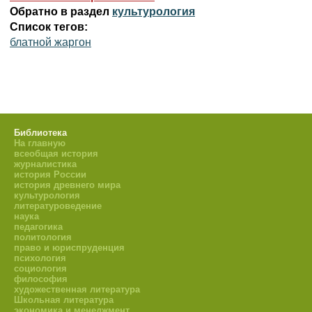
Обратно в раздел
культурология
Список тегов:
блатной жаргон
Библиотека
На главную
всеобщая история
журналистика
история России
история древнего мира
культурология
литературоведение
наука
педагогика
политология
право и юриспруденция
психология
социология
философия
художественная литература
Школьная литература
экономика и менеджмент