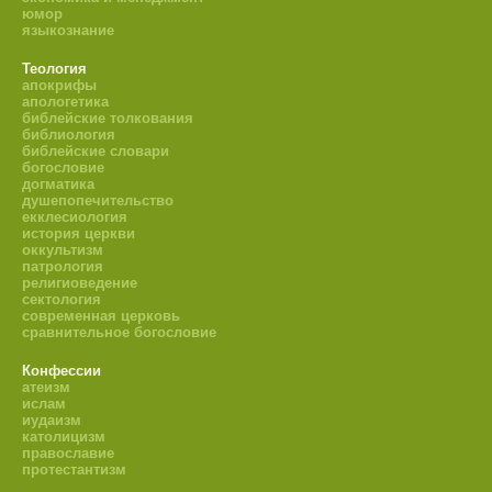
юмор
языкознание
Теология
апокрифы
апологетика
библейские толкования
библиология
библейские словари
богословие
догматика
душепопечительство
екклесиология
история церкви
оккультизм
патрология
религиоведение
сектология
современная церковь
сравнительное богословие
Конфессии
атеизм
ислам
иудаизм
католицизм
православие
протестантизм