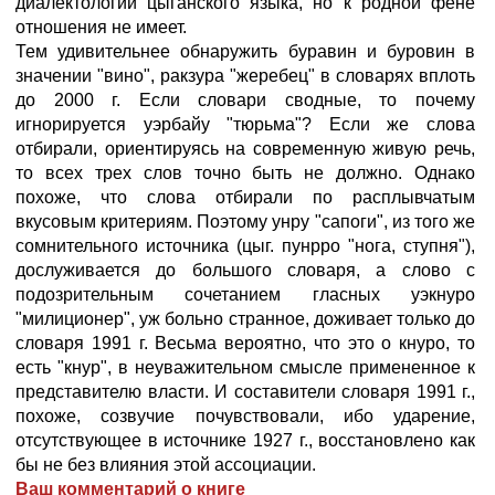
диалектологии цыганского языка, но к родной фене
отношения не имеет.
Тем удивительнее обнаружить буравин и буровин в
значении "вино", ракзура "жеребец" в словарях вплоть
до 2000 г. Если словари сводные, то почему
игнорируется уэрбайу "тюрьма"? Если же слова
отбирали, ориентируясь на современную живую речь,
то всех трех слов точно быть не должно. Однако
похоже, что слова отбирали по расплывчатым
вкусовым критериям. Поэтому унру "сапоги", из того же
сомнительного источника (цыг. пунрро "нога, ступня"),
дослуживается до большого словаря, а слово с
подозрительным сочетанием гласных уэкнуро
"милиционер", уж больно странное, доживает только до
словаря 1991 г. Весьма вероятно, что это о кнуро, то
есть "кнур", в неуважительном смысле примененное к
представителю власти. И составители словаря 1991 г.,
похоже, созвучие почувствовали, ибо ударение,
отсутствующее в источнике 1927 г., восстановлено как
бы не без влияния этой ассоциации.
Ваш комментарий о книге