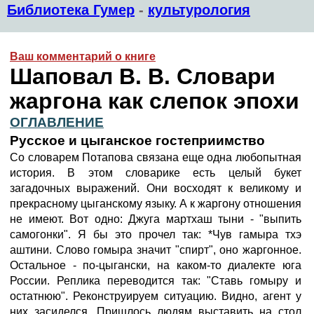
Библиотека Гумер
-
культурология
Ваш комментарий о книге
Шаповал В. В. Словари
жаргона как слепок эпохи
ОГЛАВЛЕНИЕ
Русское и цыганское гостеприимство
Со словарем Потапова связана еще одна любопытная
история. В этом словарике есть целый букет
загадочных выражений. Они восходят к великому и
прекрасному цыганскому языку. А к жаргону отношения
не имеют. Вот одно: Джуга мартхаш тыни - "выпить
самогонки". Я бы это прочел так: *Чув гамыра тхэ
аштини. Слово гомыра значит "спирт", оно жаргонное.
Остальное - по-цыгански, на каком-то диалекте юга
России. Реплика переводится так: "Ставь гомыру и
остатнюю". Реконструируем ситуацию. Видно, агент у
них засиделся. Пришлось людям выставить на стол