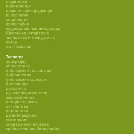
педагогика
политология
право и юриспруденция
психология
социология
философия
художественная литература
Школьная литература
экономика и менеджмент
юмор
языкознание
Теология
апокрифы
апологетика
библейские толкования
библиология
библейские словари
богословие
догматика
душепопечительство
екклесиология
история церкви
оккультизм
патрология
религиоведение
сектология
современная церковь
сравнительное богословие