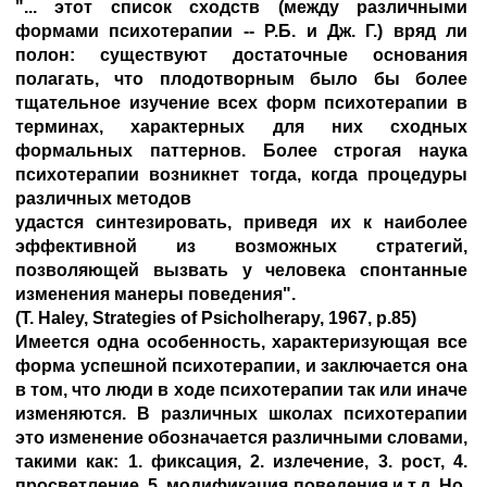
"... этот список сходств (между различными
формами психотерапии -- Р.Б. и Дж. Г.) вряд ли
полон: существуют достаточные основания
полагать, что плодотворным было бы более
тщательное изучение всех форм психотерапии в
терминах, характерных для них сходных
формальных паттернов. Более строгая наука
психотерапии возникнет тогда, когда процедуры
различных методов
удастся синтезировать, приведя их к наиболее
эффективной из возможных стратегий,
позволяющей вызвать у человека спонтанные
изменения манеры поведения".
(Т. Haley, Strategies of Psicholherapy, 1967, p.85)
Имеется одна особенность, характеризующая все
форма успешной психотерапии, и заключается она
в том, что люди в ходе психотерапии так или иначе
изменяются. В различных школах психотерапии
это изменение обозначается различными словами,
такими как: 1. фиксация, 2. излечение, 3. рост, 4.
просветление, 5. модификация поведения и т.д. Но,