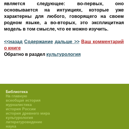
является следующее: во-первых, оно
основывается на интуициях, которые уже
характерны для любого, говорящего на своем
родном языке, а во-вторых, это эксплицитная
модель в том смысле, что ее можно изучить.
<<назад
Содержание
дальше >>
Ваш комментарий
о книге
Обратно в раздел
культурология
Библиотека
На главную
всеобщая история
журналистика
история России
история древнего мира
культурология
литературоведение
наука