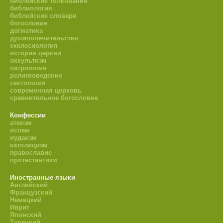
библейские толкования
библиология
библейские словари
богословие
догматика
душепопечительство
екклесиология
история церкви
оккультизм
патрология
религиоведение
сектология
современная церковь
сравнительное богословие
Конфессии
атеизм
ислам
иудаизм
католицизм
православие
протестантизм
Иностранные языки
Английский
Французский
Немецкий
Иврит
Японский
Турецкий