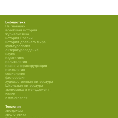
Библиотека
На главную
всеобщая история
журналистика
история России
история древнего мира
культурология
литературоведение
наука
педагогика
политология
право и юриспруденция
психология
социология
философия
художественная литература
Школьная литература
экономика и менеджмент
юмор
языкознание
Теология
апокрифы
апологетика