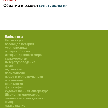
о книге
Обратно в раздел
культурология
Библиотека
На главную
всеобщая история
журналистика
история России
история древнего мира
культурология
литературоведение
наука
педагогика
политология
право и юриспруденция
психология
социология
философия
художественная литература
Школьная литература
экономика и менеджмент
юмор
языкознание