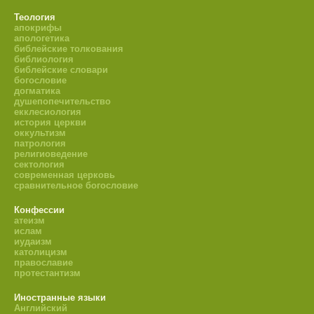
Теология
апокрифы
апологетика
библейские толкования
библиология
библейские словари
богословие
догматика
душепопечительство
екклесиология
история церкви
оккультизм
патрология
религиоведение
сектология
современная церковь
сравнительное богословие
Конфессии
атеизм
ислам
иудаизм
католицизм
православие
протестантизм
Иностранные языки
Английский