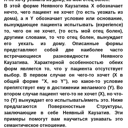
В этой форме Неявного Каузатива X обозначает
нечто, чего пациент не хочет (то есть уезжать из
дома), а я Y обозначает условие или основание,
вынуждающее пациента испытывать (experience)
то, чего он не хочет, (то есть мой отец болен),
другими словами, то что отец болен, вынуждает
его уехать из дому. Описанные формы
представляют собой две наиболее часто
встречающиеся разновидности Неявного
Каузатива. Характерной особенностью обеих
форм является то, что у пациента отсутствует
выбор. В первом случае он чего-то хочет (X в
общей форме "X, но Y"), но какое-то условие
препятствует ему в достижении желаемого (Y). Во
втором случае пациент чего-то не хочет (X), но что-
то {Y) вынуждает его испытывать/иметь это. Ниже
предлагаются Поверхностные Структуры,
заключающие в себе Неявный Каузатив. Эти
примеры помогут вам научиться узнавать это
семантическое отношение.