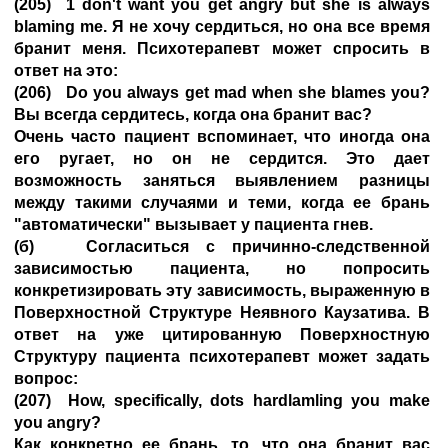
(205) 1 don't want you get angry but she is always
blaming me. Я не хочу сердиться, но она все время
бранит меня. Психотерапевт может спросить в
ответ на это:
(206) Do you always get mad when she blames you?
Вы всегда сердитесь, когда она бранит вас?
Очень часто пациент вспоминает, что иногда она
его ругает, но он не сердится. Это дает
возможность заняться выявлением разницы
между такими случаями и теми, когда ее брань
"автоматически" вызывает у пациента гнев.
(б) Согласиться с причинно-следственной
зависимостью пациента, но попросить
конкретизировать эту зависимость, выраженную в
Поверхностной Структуре Неявного Каузатива. В
ответ на уже цитированную Поверхностную
Структуру пациента психотерапевт может задать
вопрос:
(207) How, specifically, dots hardlamling you make
you angry?
Как конкретно ее брань, то, что она бранит вас