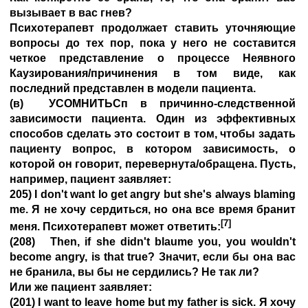
вызывает в вас гнев?
Психотерапевт продолжает ставить уточняющие
вопросы до тех пор, пока у него не составится
четкое представление о процессе Неявного
Каузирования/причинения в том виде, как
последний представлен в модели пациента.
(в) УСОМНИТЬСп в причинно-следственной
зависимости пациента. Один из эффективных
способов сделать это состоит в том, чтобы задать
пациенту вопрос, в котором зависимость, о
которой он говорит, перевернута/обращена. Пусть,
например, пациент заявляет:
205) I don't want lo get angry but she's always blaming
me. Я не хочу сердиться, но она все время бранит
[7]
меня. Психотерапевт может ответить:
(208) Then, if she didn't blaume you, you wouldn't
become angry, is that true? Значит, если бы она вас
не бранила, вы бы не сердились? Не так ли?
Или же пациент заявляет:
(201) I want to leave home but my father is sick. Я хочу