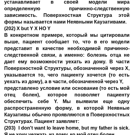
устанавливает в своей модели мира
определенную причинно-следственную
зависимость. Поверхностная Структура этой
формы называется нами Неявными Каузативами.
(202) X but Y X НО Y
В конкретном примере, который мы цитировали
выше, пациент сообщает то, что в его модели
представит в качестве необходимой причинно-
следственной связи, а именно: болезнь отца не
дает ему возможности уехать из дому. В части
Поверхностной Структуры, обозначенной через X,
указывается то, чего пациенту хочется (то есть
уехать из дому), а в части, обозначенной через Y,
представлено условие или основание (то есть мой
отец болен), которое позволяет пациенту
обеспечить себе Y. Мы выявили еще одну
распространенную форму, в которой Неявные
Каузативы обычно проявляются в Поверхностных
Структурах. Пациент заявляет:
(203) I don't want lo leave home, but my father is sick.
Я не хочу уезжать из дому, ко мой отец болен.