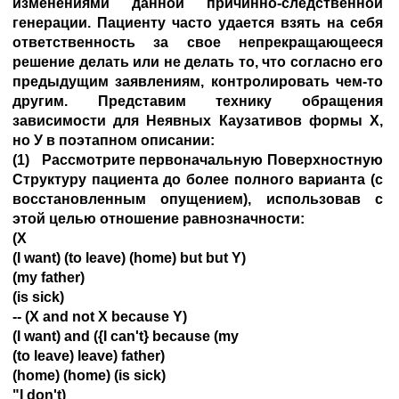
изменениями данной причинно-следственной
генерации. Пациенту часто удается взять на себя
ответственность за свое непрекращающееся
решение делать или не делать то, что согласно его
предыдущим заявлениям, контролировать чем-то
другим. Представим технику обращения
зависимости для Неявных Каузативов формы X,
но У в поэтапном описании:
(1) Рассмотрите первоначальную Поверхностную
Структуру пациента до более полного варианта (с
восстановленным опущением), использовав с
этой целью отношение равнозначности:
(X
(I want) (to leave) (home) but but Y)
(my father)
(is sick)
-- (X and not X because Y)
(I want) and ({I can't} because (my
(to leave) leave) father)
(home) (home) (is sick)
"I don't)