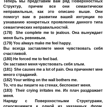
Теперь мы представим вам ряд Поверхностных
Структур, причем все они семантически
неправильные, как это описано выше. Они
помогут вам в развитии вашей интуиции по
узнаванию конкретных проявлении данного типа
семантических неправильностей.
(178) She complete me to jealous. Она вынуждает
меня быть ревнивым.
(179) You always make me feel happy.
Вы всегда заставляете меня чувствовать себя
счастливой.
(180) Не forced me to feel bad.
Он заставил меня чувствовать себя злым.
(181) She causes me a lot of pain. Она причиняет мне
много страданий.
(182) Your writing on the wall bothers me.
То, что вы пишите на стенах, беспокоит меня.
(183) Their crying irritates me. Их плач раздражает
меня.
Наряду с Поверхностными Структурами,
относящимися к одной из указанных форм,