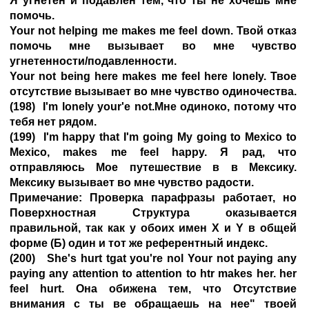
Я угнетен и подавлен тем, что ты не хочешь мне
помочь.
Your not helping me makes me feel down. Твой отказ
помочь мне вызывает во мне чувство
угнетенности/подавленности.
Your not being here makes me feel here lonely. Твое
отсутствие вызывает во мне чувство одиночества.
(198) I'm lonely your'e not.Мне одиноко, потому что
тебя нет рядом.
(199) I'm happy that I'm going My going to Mexico to
Mexico, makes me feel happy. Я рад, что
отправляюсь Мое путешествие в в Мексику.
Мексику вызывает во мне чувство радости.
Примечание: Проверка парафразы работает, но
Поверхностная Структура оказывается
правильной, так как у обоих имен X и Y в общей
форме (Б) один и тот же референтный индекс.
(200) She's hurt tgat you're nol Your not paying any
paying any attention to attention to htr makes her. her
feel hurt. Она обижена тем, что Отсутствие
внимания с ты ве обращаешь на нее" твоей