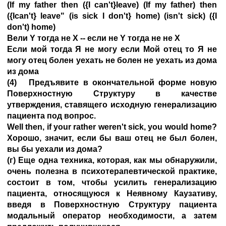
(If my father then ({I can't}leave) (If my father) then
({Ican't} leave" (is sick I don't} home) (isn't sick) ({I
don't) home)
Вели Y тогда не X -- если не Y тогда не не X
Если мой тогда Я не могу если Мой отец то Я не
могу отец болен уехать не болен не уехать из дома
из дома
(4) Предъявите в окончательной форме новую
Поверхностную Структуру в качестве
утверждения, ставящего исходную генерализацию
пациента под вопрос.
Well then, if your rather weren't sick, you would home?
Хорошо, значит, если бы ваш отец не был болен,
вы бы уехали из дома?
(г) Еще одна техника, которая, как мы обнаружили,
очень полезна в психотерапевтической практике,
состоит в том, чтобы усилить генерализацию
пациента, относящуюся к Неявному Каузативу,
введя в Поверхностную Структуру пациента
модальный оператор необходимости, а затем