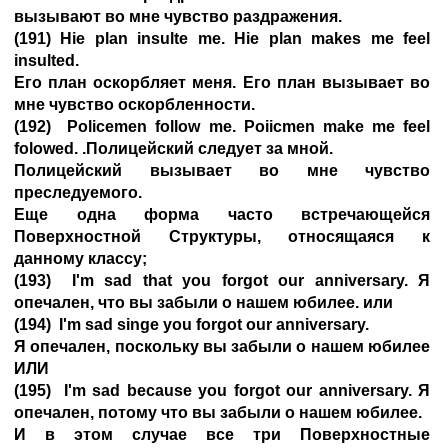
вызывают во мне чувство раздражения.
(191) Hie plan insulte me. Hie plan makes me feel
insulted.
Его план оскорбляет меня. Его план вызывает во
мне чувство оскорбленности.
(192) Policemen follow me. Poiicmen make me feel
folowed. .Полицейский следует за мной.
Полицейский вызывает во мне чувство
преследуемого.
Еще одна форма часто встречающейся
Поверхностной Структуры, относящаяся к
данному классу;
(193) I'm sad that you forgot our anniversary. Я
опечален, что вы забыли о нашем юбилее. или
(194) I'm sad singe you forgot our anniversary.
Я опечален, поскольку вы забыли о нашем юбилее
ИЛИ
(195) I'm sad because you forgot our anniversary. Я
опечален, потому что вы забыли о нашем юбилее.
И в этом случае все три Поверхностные