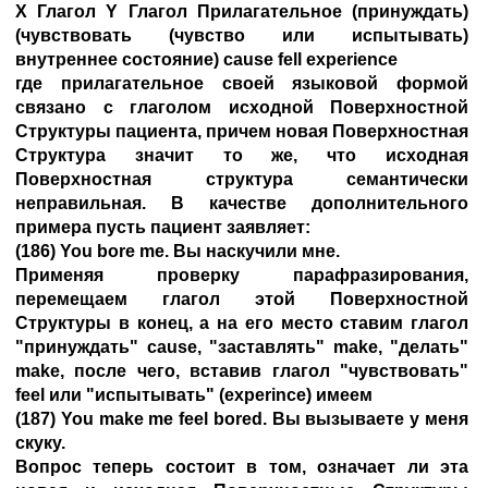
X Глагол Y Глагол Прилагательное (принуждать)
(чувствовать (чувство или испытывать)
внутреннее состояние) cause fell experience
где прилагательное своей языковой формой
связано с глаголом исходной Поверхностной
Структуры пациента, причем новая Поверхностная
Структура значит то же, что исходная
Поверхностная структура семантически
неправильная. В качестве дополнительного
примера пусть пациент заявляет:
(186) You bore me. Вы наскучили мне.
Применяя проверку парафразирования,
перемещаем глагол этой Поверхностной
Структуры в конец, а на его место ставим глагол
"принуждать" cause, "заставлять" make, "делать"
make, после чего, вставив глагол "чувствовать"
feel или "испытывать" (experince) имеем
(187) You make me feel bored. Вы вызываете у меня
скуку.
Вопрос теперь состоит в том, означает ли эта