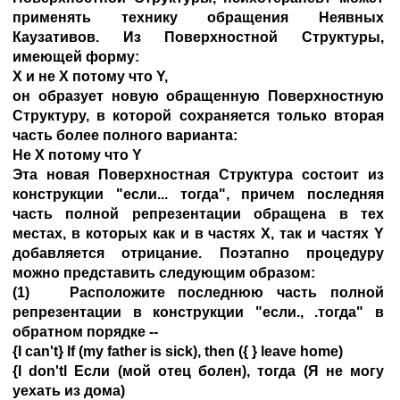
применять технику обращения Неявных
Каузативов. Из Поверхностной Структуры,
имеющей форму:
X и не X потому что Y,
он образует новую обращенную Поверхностную
Структуру, в которой сохраняется только вторая
часть более полного варианта:
Не X потому что Y
Эта новая Поверхностная Структура состоит из
конструкции "если... тогда", причем последняя
часть полной репрезентации обращена в тех
местах, в которых как и в частях X, так и частях Y
добавляется отрицание. Поэтапно процедуру
можно представить следующим образом:
(1) Расположите последнюю часть полной
репрезентации в конструкции "если., .тогда" в
обратном порядке --
{I can't} If (my father is sick), then ({ } leave home)
{I don'tl Если (мой отец болен), тогда (Я не могу
уехать из дома)