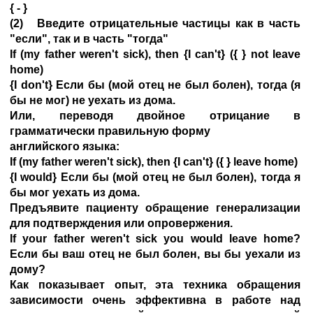
{ - }
(2) Введите отрицательные частицы как в часть
"если", так и в часть "тогда"
If (my father weren't sick), then {I can't} ({ } not leave
home)
{I don't} Если бы (мой отец не был болен), тогда (я
бы не мог) не уехать из дома.
Или, переводя двойное отрицание в
грамматически правильную форму
английского языка:
If (my father weren't sick), then {I can't} ({ } leave home)
{I would} Если бы (мой отец не был болен), тогда я
бы мог уехать из дома.
Предъявите пациенту обращение генерализации
для подтверждения или опровержения.
If your father weren't sick you would leave home?
Если бы ваш отец не был болен, вы бы уехали из
дому?
Как показывает опыт, эта техника обращения
зависимости очень эффективна в работе над