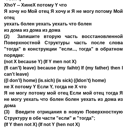
XhoY -- ХинеХ потому Y что
Я хочу но Мой отец Я хочу и Я не могу потому Мой
отец
уехать болен уехать уехать что болен
из дома из дома из дома
(2) Запишите вторую часть восстановленной
Поверхностной Структуры часть после слова
"тогда" в конструкции "если..., тогда" в обратном
порядке:
(not X because Y) (If Y men not X)
(fl can'l) leave) because (my faihtr) If (my father) then I
can't leave)
({I don'l} home) (is.sich) (is sick) ({Idon't} home)
не X потому Y Если Y, тогда не X что
Я не могу потому мой отец Если мой отец тогда Я
не могу уехать что болен болен уехать из дома из
дома
(3) Введите отрицания в новую Поверхностную
Структуру в обе части "если" и "тогда";
(If Y then not X) (If not Y (hen not X)