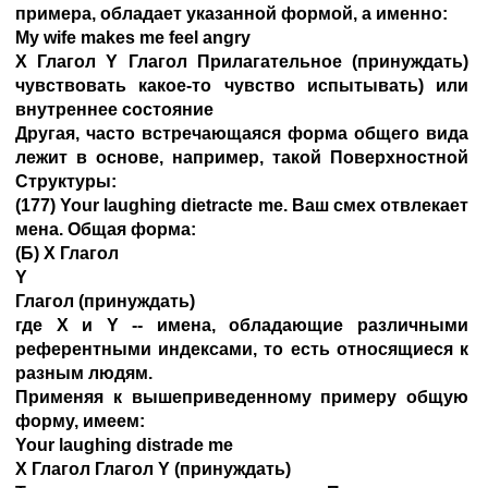
примера, обладает указанной формой, а именно:
My wife makes me feel angry
X Глагол Y Глагол Прилагательное (принуждать)
чувствовать какое-то чувство испытывать) или
внутреннее состояние
Другая, часто встречающаяся форма общего вида
лежит в основе, например, такой Поверхностной
Структуры:
(177) Your laughing dietracte me. Ваш смех отвлекает
мена. Общая форма:
(Б) X Глагол
Y
Глагол (принуждать)
где X и Y -- имена, обладающие различными
референтными индексами, то есть относящиеся к
разным людям.
Применяя к вышеприведенному примеру общую
форму, имеем:
Your laughing distrade me
X Глагол Глагол Y (принуждать)