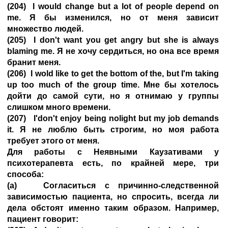
(204) I would change but a lot of people depend on
me. Я бы изменился, но от меня зависит
множество людей.
(205) I don't want you get angry but she is always
blaming me. Я не хочу сердиться, но она все время
бранит меня.
(206) I wold like to get the bottom of the, but I'm taking
up too much of the group time. Мне бы хотелось
дойти до самой сути, но я отнимаю у группы
слишком много времени.
(207) I'don't enjoy being nolight but my job demands
it. Я не люблю быть строгим, но моя работа
требует этого от меня.
Для работы с Неявными Каузативами у
психотерапевта есть, по крайней мере, три
способа:
(а) Согласиться с причинно-следственной
зависимостью пациента, но спросить, всегда ли
дела обстоят именно таким образом. Например,
пациент говорит: