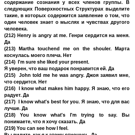
содержание сознания у всех членов группы. В
следующих Поверхностных Структурах выделите
такие, в которых содержится заявление о том, что
один человек знает о мыслях и чувствах другого
человека.
(212) Henry is angry at me. Генри сердится на меня.
Да
(213) Martha touchend me on the shouler. Марта
коснулась моего плеча. Нет
(214) I'm sure she liked your present.
Я уверен, что ваш подарок понравится ей. Да
(215) John told me he was angry. Джоя заявил мне,
что сердится. Нет
(216) I know what makes him happy. Я знаю, что его
радует. Да
(217) I know what's best for you. Я знаю, что для вас
лучше. Да
(218) You know what's I'm trying to say. Вы
понимаете, что я хочу сказать. Да
(219) You can see how I feel.
Вы видите, как я к этому отношусь. Да