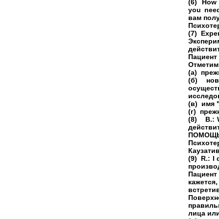
(6) How 
you nee
вам пол
Психотер
(7) Exper
Экспер
действи
Пациент
Отметим,
(а) преж
(б) нов
осущест
исследо
(в) имя 
(г) пре
(8) В.: 
действи
ПОМОЩ
Психот
Каузатив
(9) R.: 
произво
Пациент
кажетс
встрети
Поверхн
правиль
лица ил