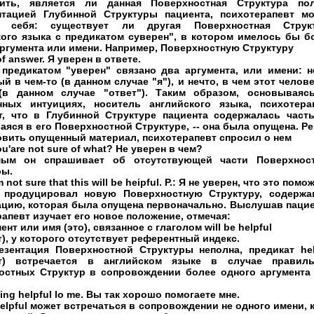
ить, является ли данная Поверхностная Структура по
нтацией Глубинной Структуры пациента, психотерапевт мо
в себя: существует ли другая Поверхностная Струк
кого языка с предикатом суверен", в котором имелось бы б
аргумента или имени. Например, Поверхностную Структуру
of answer. Я уверен в ответе.
 предикатом "уверен" связано два аргумента, или имени: н
й в чем-то (в данном случае "я"), и нечто, в чем этот челове
(в данном случае "ответ"). Таким образом, основываяс
нных интуициях, носитель английского языка, психотера
т, что в Глубинной Структуре пациента содержалась часть
яся в его Поверхностной Структуре, -- она была опущена. Р
овить опущенный материал, психотерапевт спросил о нем
You'are not sure of what? He уверен в чем?
ым он спрашивает об отсутствующей части Поверхнос
ры.
'm not sure that this will be heipful. P.: Я не уверен, что это помож
 продуцировал новую Поверхностную Структуру, содерж
цию, которая была опущена первоначально. Выслушав пацие
апевт изучает его новое положение, отмечая:
мент или имя (это), связанное с глаголом will be helpful
), у которого отсутствует референтный индекс.
резентация Поверхностной Структуры неполна, предикат hel
т) встречается в английском языке в случае правил
остных Структур в сопровождении более одного аргумента
eing helpful lo me. Вы так хорошо помогаете мне.
helpful может встречаться в сопровождении не одного имени, к