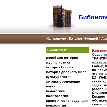
Библиоте
На главную
Каталог Именной
Ав
Библиотека
Ваш ком
Содержа
всеобщая история
ТРАНСКР
из книги
журналистика
Ральф, 
история России
по прои
история древнего мира
что он н
культурология
(1) Well.
сказать,
литературоведение
задач п
наука
(особенн
педагогика
Опущени
политология
Конкрет
обознача
право и юриспруденция
связи с
психология