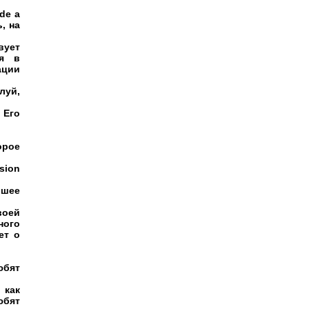
de a
, на
вует
ся в
ации
луй,
 Его
орое
sion
ошее
воей
ного
ет о
юбят
 как
юбят