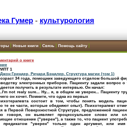
ка Гумер
-
культурология
торы
Новые книги
Связь
Помощь сайту
ментарий о книге
ние
ИПТ 1
 Джон Гриндер, Ричард Бэндлер. Структура магии (том 1)
возраст 34 года, помощник заведующего отделом большой ф
зводству электронных приборов. Пациенту задали вопрос о 
адеется получить в результате интервью. Он начал:
..I'm not realy sure... Ну... я, в общем не уверен... Пациенту т
 чего он хочет. Помните, что одна из первых
сихотерапевта состоит в том, чтобы понять модель паци
о те ее части, которые обедняют опыт). Психотерапевт отме
я в Первой Поверхностной Структуре, предложенной пациен
но говоря, он выявляет процессуальное слово или сл
ющие отношение ("уверен"), а также то, что пациент употреб
 предикатом "уверен" только один аргумент, или имя 