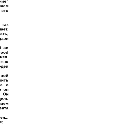
ние"
ичем
 это
 так
ает,
ать,
даря
t an
 good
нял.
ежно
юдей
овой
вить
са с
о он
. Он
дель
нием
ента
н...
е;