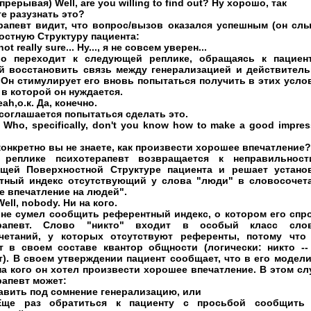
(прерывая) Well, are you willing to find out? Ну хорошо, так
е разузнать это?
рапевт видит, что вопрос/вызов оказался успешным (он сл
остную Структуру пациента:
 not really sure... Ну..., я не совсем уверен...
о переходит к следующей реплике, обращаясь к пациен
й восстановить связь между генерализацией и действител
 Он стимулирует его вновь попытаться получить в этих усло
в которой он нуждается.
eah,о.к. Да, конечно.
соглашается попытаться сделать это.
 Who, specifically, don't you know how to make a good impres
конкретно вы не знаете, как произвести хорошее впечатление?
реплике психотерапевт возвращается к неправильнос
щей Поверхностной Структуре пациента и решает устано
тный индекс отсутствующий у слова "люди" в словосочет
е впечатление на людей".
Well, nobody. Ни на кого.
 не сумел сообщить референтный индекс, о котором его спр
ерапевт. Слово "никто" входит в особый класс сл
четаний, у которых отсутствуют референты, потому что
т в своем составе квантор общности (логически: никто --
). В своем утверждении пациент сообщает, что в его модели
на кого он хотел произвести хорошее впечатление. В этом сл
рапевт может:
авить под сомнение генерализацию, или
е раз обратиться к пациенту с просьбой сообщить