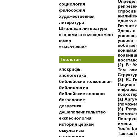
Определ
социология
репрезе
философия
спроси
английс
художественная
одного 
литература
I'm sure 
Школьная литература
Здесь с
экономика и менеджмент
уверенны
уверен 
юмор
собстве
языкознание
понимае
появивша
Теология
восстан
(2) В.: 
апокрифы
Тем сам
Структу
апологетика
(3) R.: I
библейские толкования
Пациент
библиология
информа
библейские словари
психотер
(а) Аргу
богословие
(поможет
догматика
(6) Реп
душепопечительство
(поможе
екклесиология
Поверхн
имени.
история церкви
You're b
оккультизм
Так как 
патрология