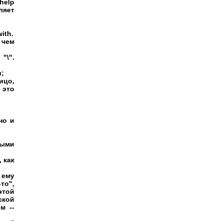
 help
ляет
with.
 чем
"\".
и;
ицо,
 это
тно и
ными
, как
 ему
о",
этой
ской
м --