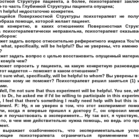
остной Структуре пациента, а более, психотерапевт заключ
я-то часть Глубинной Структуры пациента опущена;
ол helpful недостаточно конкретен.
щейся Поверхностной Структуры психотерапевт не полу
образа помощи, которой желает пациент.
ив конкретно, в каких отношениях Поверхностная Струк
а психотерапевтически неправильна, психотерапевт оказыва
ыбором:
жет задать вопрос относительно референтного индекса You're
t what, specifically, will be helpful? Вы не уверены, что именн
?
ожет задать вопрос с целью восстановить опущенный материа
 кому/в чем?
ожет спросить у пациента, на какую конкретную разновидн
от надеется -- поможет в каком отношении?
t sure what, specifically, will be helpful to whom? Вы уверены в
менно кому не поможет? Психотерапевт решил заняться (1) и
ами.
ell, I'm not sure lhat thus experiment will be helpful. You see, w
t to Dr., he asked me if I'd be willing to participale in this experim
, I feel that there's something I really need help wilh but this is
imenl. P.: Ну, я не уверен в том, что этот эксперимент помо
ли, когда я впервые пришел к доктору Г., он спросил меня
 я поучаствовать в эксперименте... Ну так вот, я чувствую,
-то, в чем мне действительно нужна помощь, но ведь это пр
ент.
 выражает озабоченность, что экспериментальные усло
ающие психотерапевта ограничиться применением те