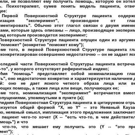
ели, не позволяют ему получить помощь, которую он хоте
ь. Психотерапевт, сумев понять модель пациента, отве
ее:
Первой Поверхностной Структуре пациента содерж
ализация "эксперимент", производное от глаг
иментировать". Обычно этот глагол связан с двумя имен
ами, которые здесь описаны -- лицо, производящее эксперим
над которым производится эксперимент;
оверхностной Структуре пациента опущен один из аргуме
"поможет" (конкретно "поможет кому");
ме того, в первой Поверхностной Структуре пациента гл
конкретизирован совершенно недостаточно -- он не задает яс
оследней части Поверхностной Структуры пациента встреча
-то", у которого отсутствует референтный индекс;
я "помощь" представляет собой номинализацию гла
ь", оно недостаточно конкретно и характеризуется наличием 
ий: оно не дает ясного четкого образа лица или в
ющих помощь, а также лица или вещи, получающих ее;
ме того, номинализация "эксперимент" встречается вмес
пущениями, упомянутыми в пункте (а);
ледняя Поверхностная Структура пациента в цитируемом отр
ризуется общей формой "X, но Y" -- это Неявный Кауза
но, неявный смысл, импликация этого предложения заключает
 пациент чего-то хочет (X -- "есть что-то, в чем действите
мощь") и что
 что-то, что мешает ему получить это (Y -- "это пр
ент");