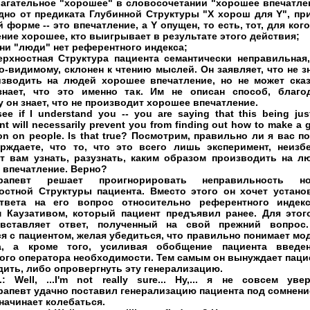
лагательное "хорошее" в словосочетании "хорошее впечатле
дно от предиката Глубинной Структуры "X хорош для Y", пр
й форме -- это впечатление, a Y опущен, то есть, тот, для кого
ние хорошее, кто выигрывает в результате этого действия;
ени "люди" нет референтного индекса;
ерхностная Структура пациента семантически неправильная,
по-видимому, склонен к чтению мыслей. Он заявляет, что не зн
изводить на людей хорошее впечатление, но не может сказ
знает, что это именно так. Им не описан способ, благо
 он знает, что не производит хорошее впечатление.
ee if I understand you -- you are saying that this being jus
nt will necessarily prevent you from finding out how to make a
on on people. Is that true? Посмотрим, правильно ли я вас по
рждаете, что то, что это всего лишь эксперимент, неизб
т вам узнать, разузнать, каким образом производить на л
 впечатление. Верно?
ерапевт решает проигнорировать неправильность н
остной Структуры пациента. Вместо этого он хочет устано
твета на его вопрос относительно референтного индек
 Каузативом, который пациент предъявил ранее. Для этог
вставляет ответ, полученный на свой прежний вопрос
я с пациентом, желая убедиться, что правильно понимает мо
а, а кроме того, усиливая обобщение пациента введе
ого оператора необходимости. Тем самым он вынуждает паци
ить, либо опровергнуть эту генерализацию.
 Well, ...I'm not really sure... Ну,... я не совсем увере
рапевт удачно поставил генерализацию пациента под сомнени
начинает колебаться.