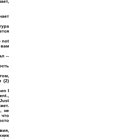
ает,
чает
тура
ется
 not
о вам
л --
ость
 том,
 (2)
hen I
ent.,
 Just
жет.
, не
 что
осто
вия,
хник