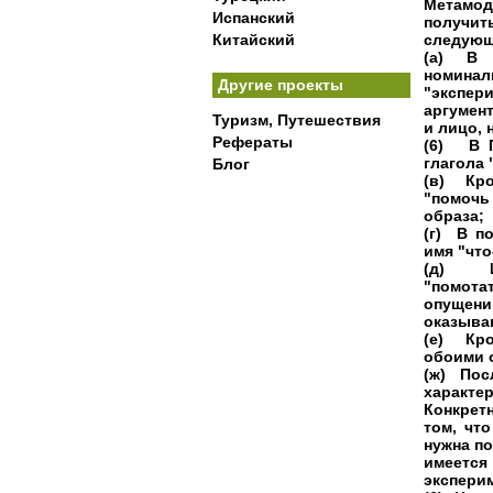
Метамод
Испанский
получит
Китайский
следующ
(а) В 
номин
Другие проекты
"экспер
аргумент
Туризм, Путешествия
и лицо, 
Рефераты
(6) В П
глагола 
Блог
(в) Кро
"помочь 
образа;
(г) В п
имя "что
(д) Им
"помотат
опущен
оказыва
(е) Кро
обоими о
(ж) Пос
характе
Конкрет
том, что
нужна по
имеется
эксперим