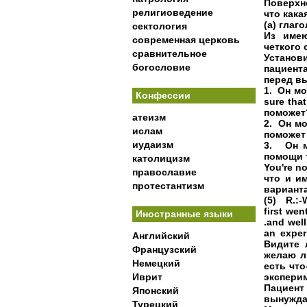
Поверхн
религиоведение
что кака
(а) глаг
сектология
Из имею
современная церковь
четкого 
сравнительное
Установ
богословие
пациент
перед в
1. Он мо
Конфессии
sure tha
поможет
атеизм
2. Он м
ислам
поможет
иудаизм
3. Он м
помощи т
католицизм
You're no
православие
что и и
протестантизм
вариант
(5) R.:-W
first wen
Иностранные языки
.and well
an exper
Английский
Видите 
Французский
желаю ли
Немецкий
есть что
Иврит
эксперим
Пациент
Японский
вынужд
Турецкий