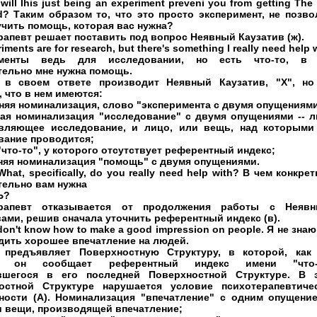
will Ihis just being an experiment preveni you from getting The
d? Таким образом то, что это просто эксперимент, не позво
учить помощь, которая вас нужна?
апевт решает поставить под вопрос Неявный Каузатив (ж).
iments are for research, but there's something I really need help 
именты ведь для исследовании, но есть что-то, в
тельно мне нужна помощь.
 в своем ответе производит Неявный Каузатив, "X", но 
 что в нем имеются:
няя номинализация, слово "эксперимента с двумя опущениям
ая номинализация "исследование" с двумя опущениями -- л
вляющее исследование, и лицо, или вещь, над которыми
вание проводится;
"что-то", у которого отсутствует референтный индекс;
жняя номинализация "помощь" с двумя опущениями.
What, specifically, do you really need help with? В чем конкре
тельно вам нужна
Ь?
ерапевт отказывается от продолжения работы с Неяв
ами, решив сначала уточнить референтный индекс (в).
I don't know how to make a good impression on people. Я не знаю
дить хорошее впечатление на людей.
 предъявляет Поверхностную Структуру, в которой, как
я, он сообщает референтный индекс имени "что-т
вшегося в его последней Поверхностной Структуре. В 
остной Структуре нарушается условие психотерапевтиче
ности (А). Номинализация "впечатление" с одним опущение
и вещи, производящей впечатление;