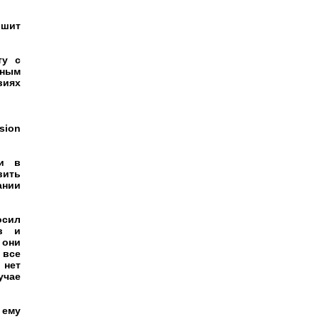
ышит
ту с
ьным
виях
sion
ти в
вить
ании
осил
ов и
 они
 все
 нет
учае
 ему