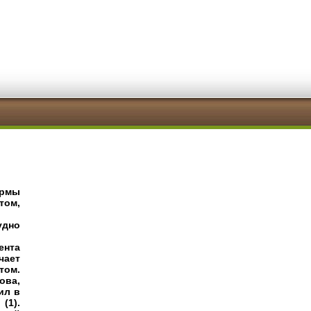
ирмы
том,
рудно
ента
чает
том.
ова,
ил в
(1).