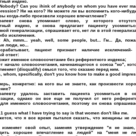
тный индекс.
 Nobody? Can you ihink of anybody on whom you have ever ma
ression? Ни на кого? Не можете ли вы вспомнить кого-нибудь
 вы когда-либо произвели хорошее впечатление?
ерапевт снова упоминает слово, у которого отсутст
тный индекс, и снова предлагает пациенту усомнить
ной генерализации, спрашивает его, нет ли в этой генерализ
ибо исключения.
 Ah, mmm... yeah, well, some people, but... Гм... Да, пожа
е люди, но...
срабатывает, пациент признает наличие исключений-
й ответ:
ржит именное словосочетание без референтного индекса;
ет начало словосочетания, начинающегося с союза "но", кот
тменяет (disqualify) смысл того, что сказано перед ним.
, whom, specifically, don't you know how to make a good impres
перь, конкретно: на кого вы не знаете, как произвести хор
ение?
рапевту удалось заставить пациента усомниться в с
изации, однако он все еще не получил от него референт
 для именного словосочетания, поэтому он снова спрашива
...1 guess what I have trying to say is that women don't like me.
ажется, что я все время пытался сказать, что женщины не л
 изменяет свой опыт, заменяя утверждение "я не знаю,
одить хорошее впечатление на людей" на "меня не л