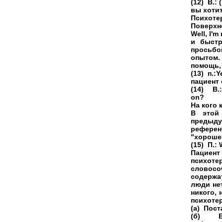
(12) В.: 
вы хотит
Психоте
Поверхн
Well, I'm
и быстр
просьбо
опытом.
помощь, 
(13) п.:Y
пациент 
(14) В.:
on?
На кого 
В этой 
предыду
референ
"хороше
(15) П.: 
Пациент
психот
словосо
содержа
люди нет
никого, 
психоте
(а) Пост
(б) Ещ