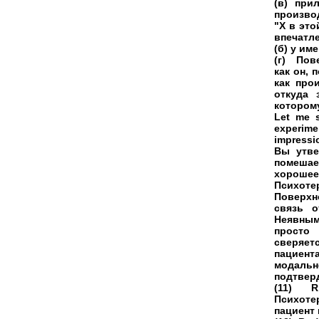
(в) при
произво
"X в это
впечатле
(б) у им
(г) Пов
как он, 
как про
откуда 
которому
Let me s
experime
impressi
Вы утве
помешае
хорошее
Психот
Поверхн
связь о
Неявным
просто 
сверяетс
пациент
модальн
подтверд
(11) R.:
Психоте
пациент 