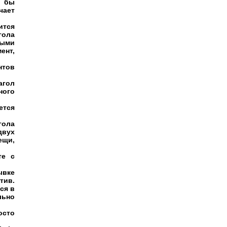
л бы
чает
ится
ола
ными
ент,
нтов
агол
ного
ется
гола
двух
ещи,
те с
ывке
тив.
ся в
льно
осто