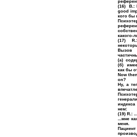
референ
(16) В.:
good imp
кого бы
Психот
референ
собствен
какого-л
(17) R.:
некоторы
Вызов 
частичны
(а) соде
(б) име
как бы о
Now then
on?
Ну, а те
впечатл
Психоте
генерал
индекса
нем:
(19) R.: 
...мне к
меня.
Пациент
произв