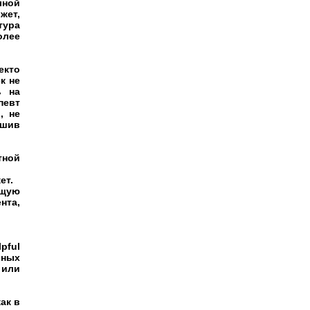
лной
жет,
тура
олее
екто
к не
ь на
певт
, не
ешив
тной
ет.
ащую
нта,
pful
ьных
 или
ак в