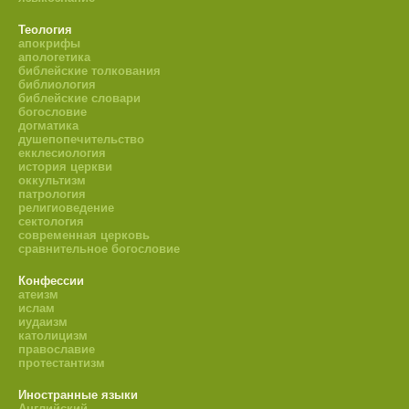
Теология
апокрифы
апологетика
библейские толкования
библиология
библейские словари
богословие
догматика
душепопечительство
екклесиология
история церкви
оккультизм
патрология
религиоведение
сектология
современная церковь
сравнительное богословие
Конфессии
атеизм
ислам
иудаизм
католицизм
православие
протестантизм
Иностранные языки
Английский