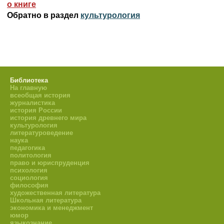
о книге
Обратно в раздел
культурология
Библиотека
На главную
всеобщая история
журналистика
история России
история древнего мира
культурология
литературоведение
наука
педагогика
политология
право и юриспруденция
психология
социология
философия
художественная литература
Школьная литература
экономика и менеджмент
юмор
языкознание