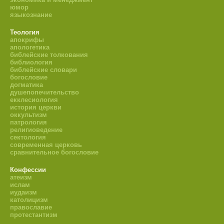
юмор
языкознание
Теология
апокрифы
апологетика
библейские толкования
библиология
библейские словари
богословие
догматика
душепопечительство
екклесиология
история церкви
оккультизм
патрология
религиоведение
сектология
современная церковь
сравнительное богословие
Конфессии
атеизм
ислам
иудаизм
католицизм
православие
протестантизм