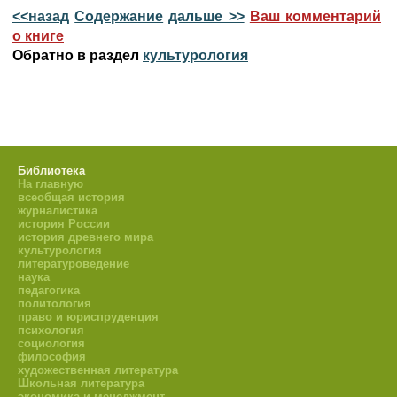
<<назад
Содержание
дальше >>
Ваш комментарий
о книге
Обратно в раздел
культурология
Библиотека
На главную
всеобщая история
журналистика
история России
история древнего мира
культурология
литературоведение
наука
педагогика
политология
право и юриспруденция
психология
социология
философия
художественная литература
Школьная литература
экономика и менеджмент