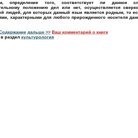
ам, определение того, соответствует ли данное с
тельному положению дел или нет, осуществляется сверк
ей людей, для которых данный язык является родным, то ес
ями, характерными для любого прирожденного носителя дан
Содержание
дальше >>
Ваш комментарий о книге
 в раздел
культурология