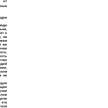
о от
язык
идеи
люди
ьна,
ет о
, на
меем
й же
очки
ого,
ость
стве
юдей
ния,
азом
м не
щую
ющие
учае
слов
дели
 эта
гося