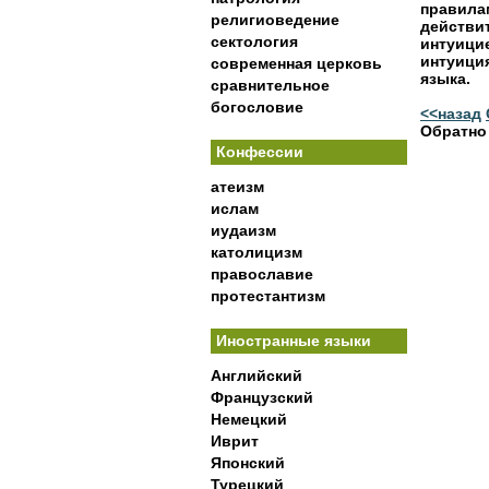
правил
религиоведение
действи
сектология
интуици
интуици
современная церковь
языка.
сравнительное
богословие
<<назад
Обратно
Конфессии
атеизм
ислам
иудаизм
католицизм
православие
протестантизм
Иностранные языки
Английский
Французский
Немецкий
Иврит
Японский
Турецкий