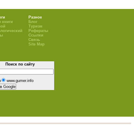
оги
Разное
 книги
Блог
ной
Туризм
логический
Рефераты
ры
Ссылки
Связь
Site Map
Поиск по сайту
b
www.gumer.info