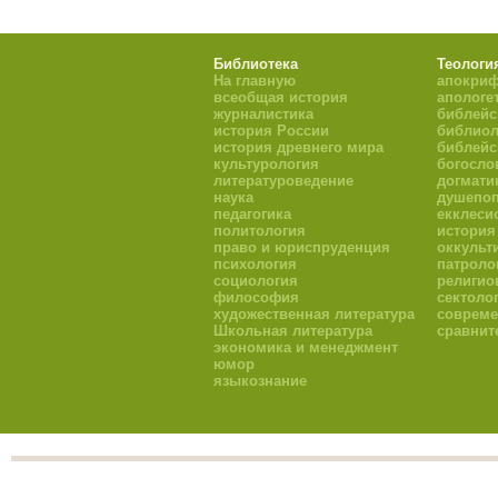
Библиотека
Теологи
На главную
апокри
всеобщая история
апологе
журналистика
библейс
история России
библиол
история древнего мира
библейс
культурология
богосло
литературоведение
догмати
наука
душепоп
педагогика
екклеси
политология
история
право и юриспруденция
оккульт
психология
патроло
социология
религио
философия
сектоло
художественная литература
совреме
Школьная литература
сравнит
экономика и менеджмент
юмор
языкознание