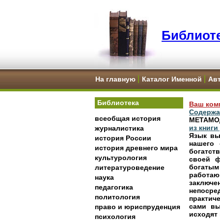
Библиоте
На главную
Каталог Именной
Ав
Библиотека
Ваш ком
Содержа
всеобщая история
МЕТАМО
из книги
журналистика
Язык вы
история России
нашего 
история древнего мира
богатст
культурология
своей ф
богатым
литературоведение
работа
наука
заключе
педагогика
непосре
политология
практич
сами вы
право и юриспруденция
исходят 
психология