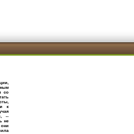
ции,
ьным
я со
гать
сты,
ли к
учая
, --
ь не
 они
вила