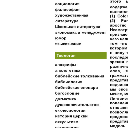
этого 
социология
содержа
философия
являетс
художественная
(1) Color
(2) Fur
литература
яростно 
Школьная литература
Несмотр
экономика и менеджмент
признаю
юмор
чего нел
том, чт
языкознание
котором
в виду 
Теология
последо
зрения 
апокрифы
различн
апологетика
слов, 
граммат
библейские толкования
предста
библиология
подчиня
библейские словари
мы спос
богословие
менее, м
Лингви
догматика
поведен
душепопечительство
отношен
екклесиология
позволя
история церкви
предло
предста
оккультизм
модель
патрология