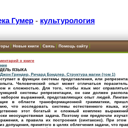
ка Гумер
-
культурология
торы
Новые книги
Связь
Помощь сайту
ментарий о книге
ние
ДЕЛЬ ЯЗЫКА
 Джон Гриндер, Ричард Бэндлер. Структура магии (том 1)
ступает в функции системы представления, или репрезента
опыта. Человеческий опыт может отличаться поразител
вом и сложностью. Для того, чтобы язык мог справлятьс
ункцией системы репрезентации, он сам должен распола
 набором выражений, представляющих опыт людей. Лингви
ющие в области трансформационной грамматики, приш
нию, что исследовать системы естественного языка, из
дственно этот богатый и сложный комплекс выражений
ески неосуществимая задача. Поэтому они предпочли изучат
ражения, а правила их построения (синтаксис). При этом
из допущения, принятого в целях облегчения задачи, что пра