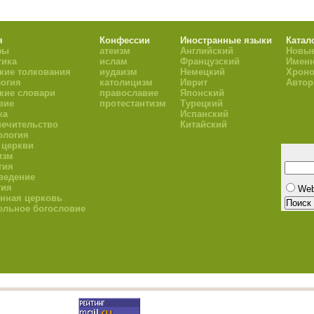
я
Конфессии
Иностранные языки
Катал
фы
атеизм
Английский
Новые
тика
ислам
Французский
Имен
кие толкования
иудаизм
Немецкий
Хроно
огия
католицизм
Иврит
Авто
кие словари
православие
Японский
вие
протестантизм
Турецкий
ка
Испанский
ечительство
Китайский
ология
 церкви
изм
гия
ведение
гия
We
нная церковь
ельное богословие