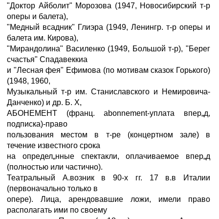
"Доктор Айболит" Морозова (1947, Новосибирский т-р
оперы и балета),
"Медный всадник" Глиэра (1949, Ленингр. т-р оперы и
балета им. Кирова),
"Мирандолина" Василенко (1949, Большой т-р), "Берег
счастья" Спадавеккиа
и "Лесная фея" Ефимова (по мотивам сказок Горького)
(1948, 1960,
Музыкальный т-р им. Станиславского и Немировича-
Данченко) и др. Б. X,
АБОНЕМЕНТ (франц. abonnement-уплата впер„д,
подписка)-право
пользования местом в т-ре (концертном зале) в
течение известного срока
на определ„нные спектакли, оплачиваемое впер„д
(полностью или частично).
Театральный А.возник в 90-х гг. 17 в.в Италии
(первоначально только в
опере). Лица, арендовавшие ложи, имели право
располагать ими по своему