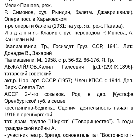
Мелик-Пашаев, реж.
Р. Симонов, худ. Рындин, балетм. Джавришвили).
Опера пост. в Харьковском
т-ре оперы и балета (1931; на укр. яз., реж. Пагава).
И з д а н и я.- Клавир с рус. переводом Р. Ивнева, А.
Кан-чели и М.
Квалиашвили, Тр., Госиздат Груз. ССР, 1941. Лит.:
Донадзе В., Захарий
Палиашвили. М., 1958, стр. 56-62, 66-176. Я. Гр.
АБЖАЛЙЛОВ,Халил Галеевич [р.17(29).IX.1896]-
татарский советский
акт„р. Нар. арт. СССР (1957). Член КПСС с 1944. Деп.
Верх. Совета Тат.
АССР 2-4-го созывов. Род. в дер. ]\(устафа
Оренбургской губ. в семье
крестьянина-бедняка. Сценич. деятельность начал в
1916 в оренбургской
тат. драм. труппе "Ширкат" ("Товарищество"). В годы
гражданской войны А.
- участник театр. бригад, основатель тат. "Восточного т-