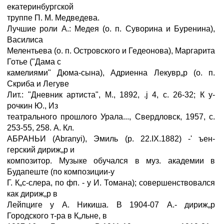
екатеринбургской
труппе П. М. Медведева.
Лучшие роли А.: Медея (о. п. Суворина и Буренина),
Василиса
Мелентьева (о. п. Островского и Гедеонова), Маргарита
Готье ("Дама с
камелиями" Дюма-сына), Адриенна Лекувр„р (о. п.
Скриба и Легуве
Лит.: "Дневник артиста", М., 1892, .ј 4, с. 26-32; К у-
рочкин Ю., Из
театрального прошлого Урала..., Свердловск, 1957, с.
253-55, 258. А. Кл.
АБРАНЬИ (Abranyi), Эмиль (р. 22.IX.1882) -' ъен-
герский дириж„р и
композитор. Музыке обучался в муз. академии в
Будапеште (по композиции-у
Г. К„с-слера, по фп. - у И. Томана); совершенствовался
как дириж„р в
Лейпциге у А. Никиша. В 1904-07 А.- дириж„р
Городского т-ра в К„льне, в