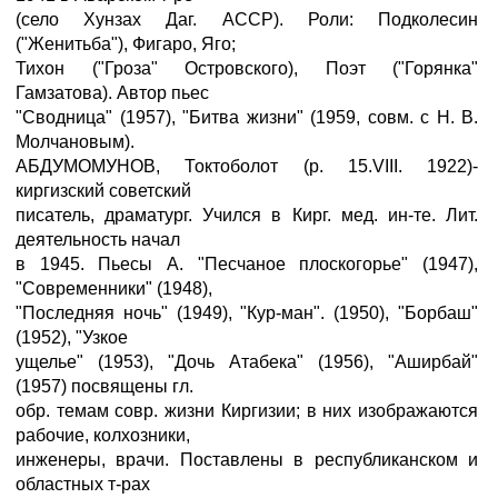
(село Хунзах Даг. АССР). Роли: Подколесин
("Женитьба"), Фигаро, Яго;
Тихон ("Гроза" Островского), Поэт ("Горянка"
Гамзатова). Автор пьес
"Сводница" (1957), "Битва жизни" (1959, совм. с Н. В.
Молчановым).
АБДУМОМУНОВ, Токтоболот (р. 15.VIII. 1922)-
киргизский советский
писатель, драматург. Учился в Кирг. мед. ин-те. Лит.
деятельность начал
в 1945. Пьесы А. "Песчаное плоскогорье" (1947),
"Современники" (1948),
"Последняя ночь" (1949), "Кур-ман". (1950), "Борбаш"
(1952), "Узкое
ущелье" (1953), "Дочь Атабека" (1956), "Аширбай"
(1957) посвящены гл.
обр. темам совр. жизни Киргизии; в них изображаются
рабочие, колхозники,
инженеры, врачи. Поставлены в республиканском и
областных т-рах