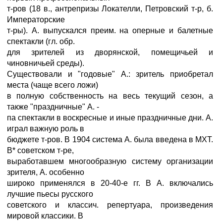
т-ров (18 в., антрепризы Локателли, Петровский т-р, б.
Императорские
т-ры). А. выпускался преим. на оперные и балетные
спектакли (гл. обр.
для зрителей из дворянской, помещичьей и
чиновничьей среды).
Существовали и "годовые" А.: зритель приобретал
места (чаще всего ложи)
в полную собственность на весь текущий сезон, а
также "праздничные" А. -
па спектакли в воскресные и иные праздничные дни. А.
играл важную роль в
бюджете т-ров. В 1904 система А. была введена в МХТ.
В* советском т-ре,
выработавшем многообразную систему организации
зрителя, А. особенно
широко применялся в 20-40-е гг. В А. включались
лучшие пьесы русского
советского и классич. репертуара, произведения
мировой классики. В