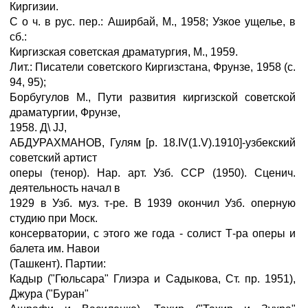
Киргизии.
С о ч. в рус. пер.: Аширбай, М., 1958; Узкое ущелье, в
сб.:
Киргизская советская драматургия, М., 1959.
Лит.: Писатели советского Киргизстана, Фрунзе, 1958 (с.
94, 95);
Борбугулов М., Пути развития киргизской советской
драматургии, Фрунзе,
1958. Д\ JJ,
АБДУРАХМАНОВ, Гулям [р. 18.IV(1.V).1910]-узбекский
советский артист
оперы (тенор). Нар. арт. Узб. ССР (1950). Сценич.
деятельность начал в
1929 в Узб. муз. т-ре. В 1939 окончил Узб. оперную
студию при Моск.
консерватории, с этого же года - солист Т-ра оперы и
балета им. Навои
(Ташкент). Партии:
Кадыр ("Гюльсара" Глиэра и Садыкова, Ст. пр. 1951),
Джура ("Буран"