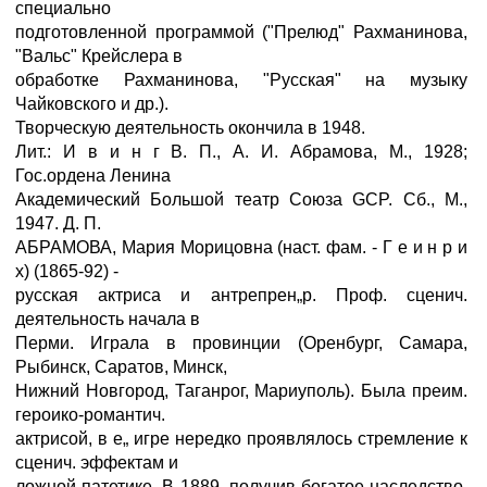
специально
подготовленной программой ("Прелюд" Рахманинова,
"Вальс" Крейслера в
обработке Рахманинова, "Русская" на музыку
Чайковского и др.).
Творческую деятельность окончила в 1948.
Лит.: И в и н г В. П., А. И. Абрамова, М., 1928;
Гос.ордена Ленина
Академический Большой театр Союза GCP. Сб., М.,
1947. Д. П.
АБРАМОВА, Мария Морицовна (наст. фам. - Г e и н р и
х) (1865-92) -
русская актриса и антрепрен„р. Проф. сценич.
деятельность начала в
Перми. Играла в провинции (Оренбург, Самара,
Рыбинск, Саратов, Минск,
Нижний Новгород, Таганрог, Мариуполь). Была преим.
героико-романтич.
актрисой, в е„ игре нередко проявлялось стремление к
сценич. эффектам и
ложной патетике. В 1889, получив богатое наследство,