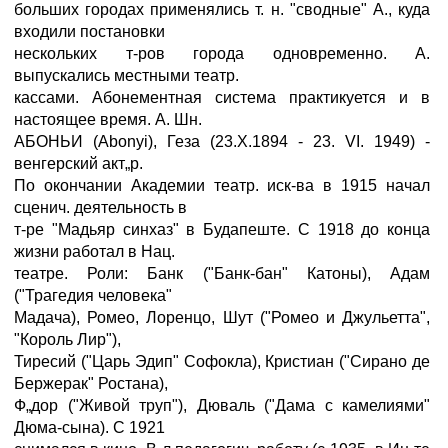
больших городах применялись т. н. "сводные" А., куда
входили постановки
нескольких т-ров города одновременно. А.
выпускались местными театр.
кассами. Абонементная система практикуется и в
настоящее время. А. Шн.
АБОНЬИ (Abonyi), Геза (23.X.1894 - 23. VI. 1949) -
венгерский акт„р.
По окончании Академии театр. иск-ва в 1915 начал
сценич. деятельность в
т-ре "Мадьяр синхаз" в Будапеште. С 1918 до конца
жизни работал в Нац.
театре. Роли: Банк ("Банк-бан" Катоны), Адам
("Трагедия человека"
Мадача), Ромео, Лоренцо, Шут ("Ромео и Джульетта",
"Король Лир"),
Тиресий ("Царь Эдип" Софокла), Кристиан ("Сирано де
Бержерак" Ростана),
Ф„дор ("Живой труп"), Дюваль ("Дама с камелиями"
Дюма-сына). С 1921