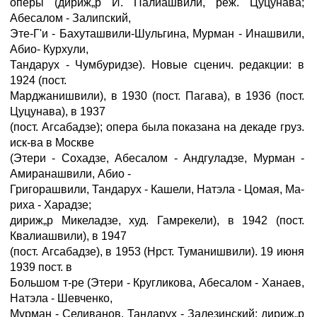
оперы (дириж„р И. Палиашвили, реж. Цуцунава;
Абесалом - Залипский,
Эте-Г'и - Бахуташвили-Шульгина, Мурман - Инашвили,
Абио- Курхули,
Тандарух - Чумбуридзе). Новые сценич. редакции: в
1924 (пост.
Марджанишвили), в 1930 (пост. Пагава), в 1936 (пост.
Цуцунава), в 1937
(пост. Агсабадзе); опера была показана на декаде груз.
иск-ва в Москве
(Этери - Сохадзе, Абесалом - Андгуладзе, Мурман -
Амиранашвили, Абио -
Григорашвили, Тандарух - Кашели, Натэла - Цомая, Ма-
риха - Харадзе;
дириж„р Микеладзе, худ. Гамрекели), в 1942 (пост.
Квалиашвили), в 1947
(пост. Агсабадзе), в 1953 (Нрст. Туманишвили). 19 июня
1939 пост. в
Большом т-ре (Этери - Кругликова, Абесалом - Ханаев,
Натэла - Шевченко,
Мурман - Селиванов, Тандарух - Залезинский; дириж„р