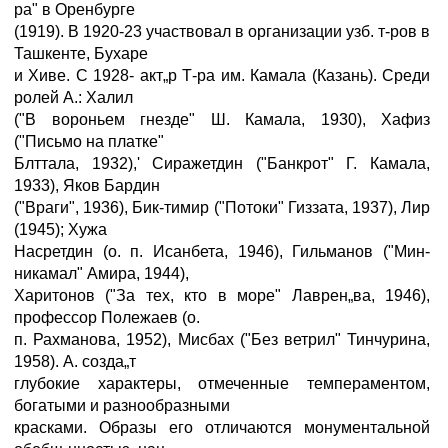
ра" в Оренбурге
(1919). В 1920-23 участвовал в организации узб. т-ров в
Ташкенте, Бухаре
и Хиве. С 1928- акт„р Т-ра им. Камала (Казань). Среди
ролей А.: Халил
("В вороньем гнезде" Ш. Камала, 1930), Хафиз
("Письмо на платке"
Блттала, 1932),' Сиражетдин ("Банкрот" Г. Камала,
1933), Яков Бардин
("Враги", 1936), Бик-тимир ("Потоки" Гиззата, 1937), Лир
(1945); Хужа
Насретдин (о. п. Исанбета, 1946), Гильманов ("Мин-
никамал" Амира, 1944),
Харитонов ("За тех, кто в море" Лаврен„ва, 1946),
профессор Полежаев (о.
п. Рахманова, 1952), Мисбах ("Без ветрил" Тинчурина,
1958). А. созда„т
глубокие характеры, отмеченные темпераментом,
богатыми и разнообразными
красками. Образы его отличаются монументальной