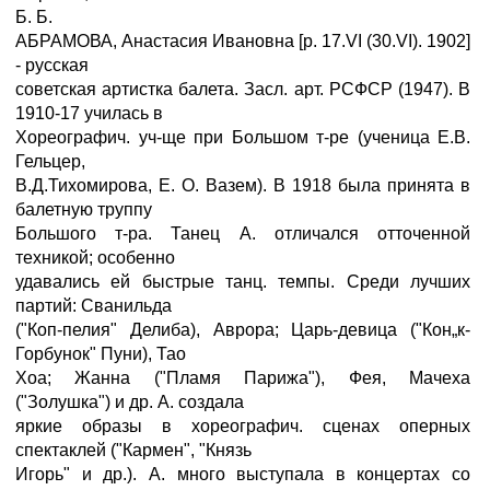
Б. Б.
АБРАМОВА, Анастасия Ивановна [р. 17.VI (30.VI). 1902]
- русская
советская артистка балета. Засл. арт. РСФСР (1947). В
1910-17 училась в
Хореографич. уч-ще при Большом т-ре (ученица Е.В.
Гельцер,
В.Д.Тихомирова, Е. О. Вазем). В 1918 была принята в
балетную труппу
Большого т-ра. Танец А. отличался отточенной
техникой; особенно
удавались ей быстрые танц. темпы. Среди лучших
партий: Сванильда
("Коп-пелия" Делиба), Аврора; Царь-девица ("Кон„к-
Горбунок" Пуни), Тао
Хоа; Жанна ("Пламя Парижа"), Фея, Мачеха
("Золушка") и др. А. создала
яркие образы в хореографич. сценах оперных
спектаклей ("Кармен", "Князь
Игорь" и др.). А. много выступала в концертах со