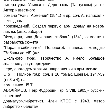
литературы. Учился в Дерпт-ском (Тартуском) ун-те.
Автор известного
романа "Раны Армении" (1841) и др. соч. А. написал и
неск. драм.
произведений. Создал первую арм. драму на новом
лит. яз. (ащхарабаре) -
"Феодо-ра, или Дочерняя любовь" (1841, самостоят,
разработка сюжета
"Параши-сибирячки" Полевого); написал комедию
"Забавы детей" (для
школьного т-ра). Творчество А. имело большое
значение для утверждения
передового демократич. направления в арм. иск-ве.
С о ч.: Полное гобр. соч. в 10 томах, Ереван, 1947-59
(тт. 3 и 4), на
арм. языке. J5 Т
АБОЛЙМОВ, Петр Ф„дорович (р. 3.VIII. 1905)- русский
советский
драматург-либреттист. Член КПСС с 1943. Автор
либретто к балетам: