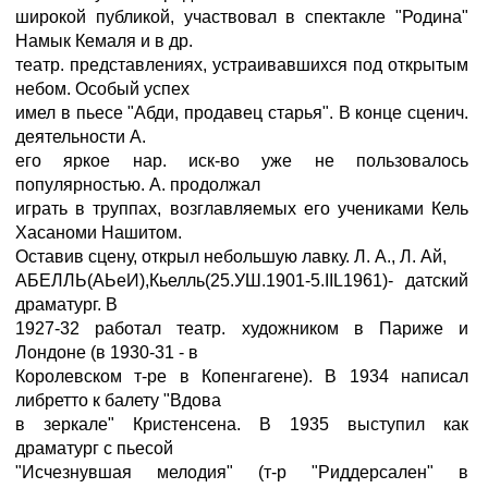
широкой публикой, участвовал в спектакле "Родина"
Намык Кемаля и в др.
театр. представлениях, устраивавшихся под открытым
небом. Особый успех
имел в пьесе "Абди, продавец старья". В конце сценич.
деятельности А.
его яркое нар. иск-во уже не пользовалось
популярностью. А. продолжал
играть в труппах, возглавляемых его учениками Кель
Хасаноми Нашитом.
Оставив сцену, открыл небольшую лавку. Л. А., Л. Ай,
АБЕЛЛЬ(АЬеИ),Кьелль(25.УШ.1901-5.IIL1961)- датский
драматург. В
1927-32 работал театр. художником в Париже и
Лондоне (в 1930-31 - в
Королевском т-ре в Копенгагене). В 1934 написал
либретто к балету "Вдова
в зеркале" Кристенсена. В 1935 выступил как
драматург с пьесой
"Исчезнувшая мелодия" (т-р "Риддерсален" в