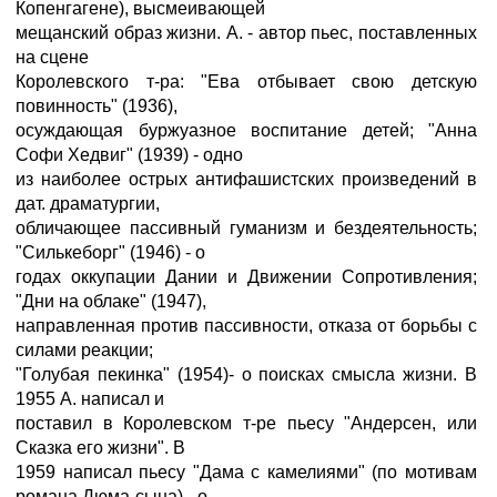
Копенгагене), высмеивающей
мещанский образ жизни. А. - автор пьес, поставленных
на сцене
Королевского т-ра: "Ева отбывает свою детскую
повинность" (1936),
осуждающая буржуазное воспитание детей; "Анна
Софи Хедвиг" (1939) - одно
из наиболее острых антифашистских произведений в
дат. драматургии,
обличающее пассивный гуманизм и бездеятельность;
"Силькеборг" (1946) - о
годах оккупации Дании и Движении Сопротивления;
"Дни на облаке" (1947),
направленная против пассивности, отказа от борьбы с
силами реакции;
"Голубая пекинка" (1954)- о поисках смысла жизни. В
1955 А. написал и
поставил в Королевском т-ре пьесу "Андерсен, или
Сказка его жизни". В
1959 написал пьесу "Дама с камелиями" (по мотивам
романа Дюма-сына) - о