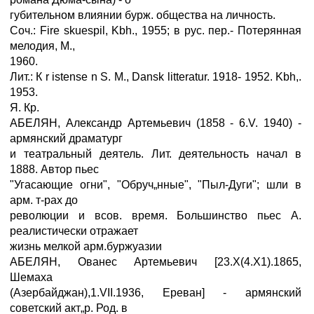
губительном влиянии бурж. общества на личность.
Соч.: Fire skuespil, Kbh., 1955; в рус. пер.- Потерянная
мелодия, М.,
1960.
Лит.: К r istense n S. M., Dansk litteratur. 1918- 1952. Kbh,.
1953.
Я. Кр.
АБЕЛЯН, Александр Артемьевич (1858 - 6.V. 1940) -
армянский драматург
и театральный деятель. Лит. деятельность начал в
1888. Автор пьес
"Угасающие огни", "Обруч„нные", "Пыл-Дуги"; шли в
арм. т-рах до
революции и всов. время. Большинство пьес А.
реалистически отражает
жизнь мелкой арм.буржуазии
АБЕЛЯН, Ованес Артемьевич [23.Х(4.Х1).1865,
Шемаха
(Азербайджан),1.VII.1936, Ереван] - армянский
советский акт„р. Род. в