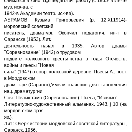
снимался в кино. В„л педагогич. работу (с 1935- в Ин-те
муз. иск-ва, с
1942-в Академии театр. иск-ва).
АБРАМОВ, Кузьма Григорьевич (р. 12.XI.1914)-
мордовский советский
писатель, драматург. Окончил педагогич. ин-т в
Саранске (1953). Лит.
деятельность начал в 1935. Автор драмы
"Соревнование" (1942) о трудовом
подвиге колхозного крестьянства в годы Отечеств,
войны и пьесы "Новая
сила" (1947) о совр. колхозной деревне. Пьесы А., пост.
в Мордовском
драм. т-ре (Саранск),'имели значение для становления
нац. драматургии.
Соч.: Пелькстамо (Соревнование). Пьеса, "Изнямо".
Литературно-художественный альманах, 1943, ј 10 (на
мордов-ском-эрзя
яз.).
Лит.: Очерк истории мордовской советской литературы,
Саранск, 1956.