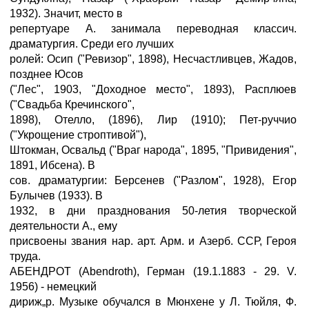
1932). Значит, место в
репертуаре А. занимала переводная классич.
драматургия. Среди его лучших
ролей: Осип ("Ревизор", 1898), Несчастливцев, Жадов,
позднее Юсов
("Лес", 1903, "Доходное место", 1893), Расплюев
("Свадьба Кречинского",
1898), Отелло, (1896), Лир (1910); Пет-руччио
("Укрощение строптивой"),
Штокман, Освальд ("Враг народа", 1895, "Привидения",
1891, Ибсена). В
сов. драматургии: Берсенев ("Разлом", 1928), Егор
Булычев (1933). В
1932, в дни празднования 50-летия творческой
деятельности А., ему
присвоены звания нар. арт. Арм. и Азерб. ССР, Героя
труда.
АБЕНДРОТ (Abendroth), Герман (19.1.1883 - 29. V.
1956) - немецкий
дириж„р. Музыке обучался в Мюнхене у Л. Тюйля, Ф.