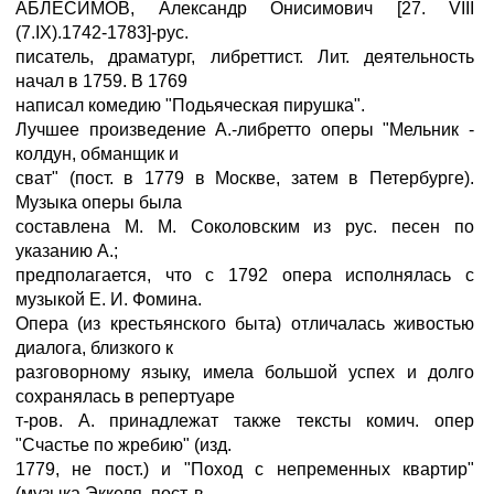
АБЛЕСИМОВ, Александр Онисимович [27. VIII
(7.IX).1742-1783]-рус.
писатель, драматург, либреттист. Лит. деятельность
начал в 1759. В 1769
написал комедию "Подьяческая пирушка".
Лучшее произведение А.-либретто оперы "Мельник -
колдун, обманщик и
сват" (пост. в 1779 в Москве, затем в Петербурге).
Музыка оперы была
составлена М. М. Соколовским из рус. песен по
указанию А.;
предполагается, что с 1792 опера исполнялась с
музыкой Е. И. Фомина.
Опера (из крестьянского быта) отличалась живостью
диалога, близкого к
разговорному языку, имела большой успех и долго
сохранялась в репертуаре
т-ров. А. принадлежат также тексты комич. опер
"Счастье по жребию" (изд.
1779, не пост.) и "Поход с непременных квартир"
(музыка Эккеля, пост. в