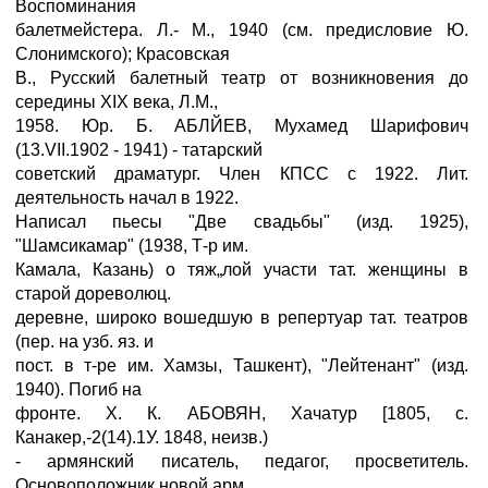
Воспоминания
балетмейстера. Л.- М., 1940 (см. предисловие Ю.
Слонимского); Красовская
В., Русский балетный театр от возникновения до
середины XIX века, Л.М.,
1958. Юр. Б. АБЛЙЕВ, Мухамед Шарифович
(13.VII.1902 - 1941) - татарский
советский драматург. Член КПСС с 1922. Лит.
деятельность начал в 1922.
Написал пьесы "Две свадьбы" (изд. 1925),
"Шамсикамар" (1938, Т-р им.
Камала, Казань) о тяж„лой участи тат. женщины в
старой дореволюц.
деревне, широко вошедшую в репертуар тат. театров
(пер. на узб. яз. и
пост. в т-ре им. Хамзы, Ташкент), "Лейтенант" (изд.
1940). Погиб на
фронте. X. К. АБОВЯН, Хачатур [1805, с.
Канакер,-2(14).1У. 1848, неизв.)
- армянский писатель, педагог, просветитель.
Основоположник новой арм.