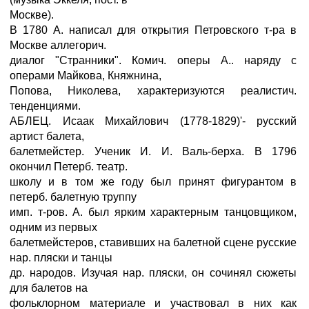
Москве).
В 1780 А. написал для открытия Петровского т-ра в
Москве аллегорич.
диалог "Странники". Комич. оперы А.. наряду с
операми Майкова, Княжнина,
Попова, Николева, характеризуются реалистич.
тенденциями.
АБЛЕЦ. Исаак Михайлович (1778-1829)'- русский
артист балета,
балетмейстер. Ученик И. И. Валь-берха. В 1796
окончил Петерб. театр.
школу и в том же году был принят фигурантом в
петерб. балетную труппу
имп. т-ров. А. был ярким характерным танцовщиком,
одним из первых
балетмейстеров, ставивших на балетной сцене русские
нар. пляски и танцы
др. народов. Изучая нар. пляски, он сочинял сюжеты
для балетов на
фольклорном материале и участвовал в них как