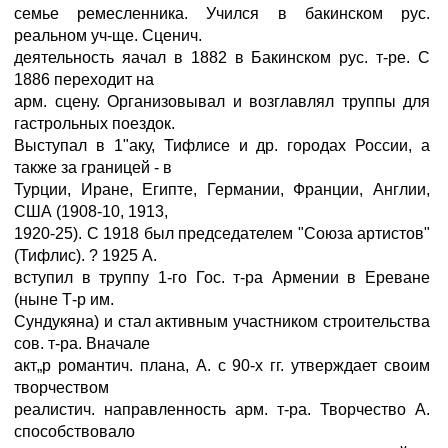
семье ремесленника. Учился в бакинском рус.
реальном уч-ще. Сценич.
деятельность яачал в 1882 в Бакинском рус. т-ре. С
1886 переходит на
арм. сцену. Организовывал и возглавлял труппы для
гастрольных поездок.
Выступал в 1"аку, Тифлисе и др. городах России, а
также за границей - в
Турции, Иране, Египте, Германии, Франции, Англии,
США (1908-10, 1913,
1920-25). С 1918 был председателем "Союза артистов"
(Тифлис). ? 1925 А.
вступил в труппу 1-го Гос. т-ра Армении в Ереване
(ныне Т-р им.
Сундукяна) и стал активным участником строительства
сов. т-ра. Вначале
акт„р романтич. плана, А. с 90-х гг. утверждает своим
творчеством
реалистич. направленность арм. т-ра. Творчество А.
способствовало