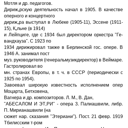
Мотля и др. педагогов.
Дириж„рскую деятельность начал в 1905. В качестве
оперного и концертного
дириж„ра выступал в Любеке (1905-11), Эссене (1911-
15), К„льне (в 1914)
и Лейпциге, где с 1934 был директором оркестра "Ге-
вандхауза". С 1923 по
1934 дирижировал также в Берлинской гос. опере. В
1946 А. занимал пост
муз. руководителя (генеральмузикдиректор) в Веймаре.
Гастролировал во
мн. странах Европы, в т. ч. в СССР (периодически с
1925 по 1954).
Завоевал широкую известность исполнением опер
Моцарта, Бетховена,
Вагнера и др. композиторов. Л. М., В. Дан,
"АБЕСАЛОМ И ЭТ‚РИ" - опера 3. Палиашвили, либр.
П. Мирианашвили (на
сюжет нар. сказания "Этериани"). Пост. 21 февр. 1919
Тбилисским т-ром