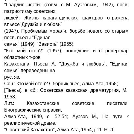
"Гвардия чести" (совм. с М. Ауэзовым, 1942), посв.
патриотизму советских
людей. Жизнь карагандинских шахт„ров отражена
впьесе"Дружба и любовь"
(1947). Проблемам морали, борьбе нового со старым
посв. пьесы "Единая
семья" (1949), "Зависть" (1955),
"Кто мой отец?" (1957), вошедшие и в репертуар
областных т-ров
Казахстана. Пьесы А. "Дружба и любовь", "Единая
семья" переведены на
рус. яз.
Соч.: Кто мой отец? Сборник пьес, Алма-Ата, 1958;
[Пьесы], в сб.: Советская казахская драматургия, М.,
1958.
Лит.: Казахстанские советские писатели.
Биографические справки,
Алма-Ата, 1949, с. 52-54; Ауэзов М., На пути к
реалистической драме,
"Советский Казахстан", Алма-Ата, 1954, ј 11. Н. Л.