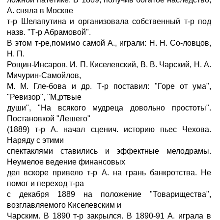
А. сняла в Москве
т-р Шелапутина и организовала собственный т-р под
назв. "Т-р Абрамовой".
В этом т-ре,помимо самой А., играли: Н. Н. Со-ловцов,
Н. П.
Рощин-Инсаров, И. П. Киселевский, В. В. Чарский, Н. А.
Мичурин-Самойлов,
М. М. Гле-бова и др. Т-р поставил: "Горе от ума",
"Ревизор", "М„ртвые
души", "На всякого мудреца довольно простоты".
Постановкой "Лешего"
(1889) т-р А. начал сценич. историю пьес Чехова.
Наряду с этими
спектаклями ставились и эффектные мелодрамы.
Неумелое ведение финансовых
дел вскоре привело т-р А. на грань банкротства. Не
помог и переход т-ра
с декабря 1889 на положение "Товарищества",
возглавляемого Киселевским и
Чарским. В 1890 т-р закрылся. В 1890-91 А. играла в