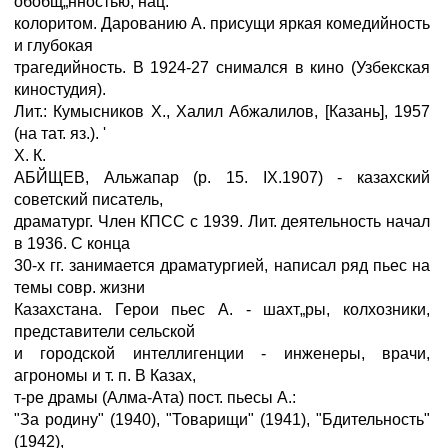
обобщ„нностью, нац.
колоритом. Дарованию А. присущи яркая комедийность
и глубокая
трагедийность. В 1924-27 снимался в кино (Узбекская
киностудия).
Лит.: Кумысников X., Халил Абжалилов, [Казань], 1957
(на тат. яз.). '
X. К.
АБЙЩЕВ, Альжапар (р. 15. IX.1907) - казахский
советский писатель,
драматург. Член КПСС с 1939. Лит. деятельность начал
в 1936. С конца
30-х гг. занимается драматургией, написал ряд пьес на
темы совр. жизни
Казахстана. Герои пьес А. - шахт„ры, колхозники,
представители сельской
и городской интеллигенции - инженеры, врачи,
агрономы и т. п. В Казах,
т-ре драмы (Алма-Ата) пост. пьесы А.:
"За родину" (1940), "Товарищи" (1941), "Бдительность"
(1942),