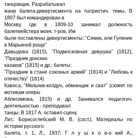
танцовщик. Разрабатывал
жанр балета-дивертисмента на патриотич. темы. В
1807 был командирован в
Москву, где в 1809-10 занимал должность
балетмейстера моек. т-ров. Им
были поставлены дивертисменты: "Семик, или Гуляние
в Марьиной роще"
Давыдова (1815), "Подмосковная девушка" (1812),
"Праздник донских
казаков" (1815) и др.; балеты:
"Праздник в стане союзных армий" (1814) и "Любовь к
отечеству" (1814)
Кавоса, "Мельник-колдун, обманщик и сват" (сюжет по
мотивам оперы
Аблесимова, 1815) и др. Занимался педагогич.
деятельностью - преподавал
танцы. В 1817 А. оставил сцену.
Лит.: Борисоглебский М. В. (сост.), Материалы по
истории русского
балета, т. 1, Л., 1937; Г л у ш к о в-о кий А.,