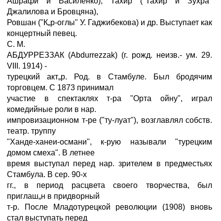
Ашрафи и Василенко), Тахир ("Тахир и Зухра"
Джалилова и Бровцяна),
Ровшан ("К„р-оглы" У. Гаджибекова) и др. Выступает как
концертный певец.
С. М.
АБДУРРЕЗЗАК (Abdurrezzak) (г. рожд. неизв.- ум. 29.
VIII. 1914) -
турецкий акт„р. Род. в Стамбуле. Был бродячим
торговцем. С 1873 принимал
участие в спектаклях т-ра "Орта ойну", играл
комедийные роли в нар.
импровизационном т-ре ("ту-луат"), возглавлял собств.
театр. труппу
"Ханде-ханеи-османи", к-рую называли "турецким
домом смеха". В летнее
время выступал перед нар. зрителем в предместьях
Стамбула. В сер. 90-х
гг., в период расцвета своего творчества, был
приглаш„н в придворный
т-р. После Младотурецкой революции (1908) вновь
стал выступать перед