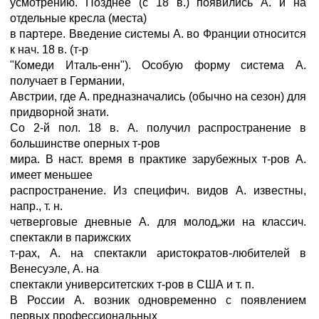
усмотрению. Позднее (с 18 в.) появились А. и на
отдельные кресла (места)
в партере. Введение системы А. во Франции относится
к нач. 18 в. (т-р
"Комеди Италь-енн"). Особую форму система А.
получает в Германии,
Австрии, где А. предназначались (обычно на сезон) для
придворной знати.
Со 2-й пол. 18 в. А. получил распространение в
большинстве оперных т-ров
мира. В наст. время в практике зарубежных т-ров А.
имеет меньшее
распространение. Из специфич. видов А. известны,
напр., т. н.
четверговые дневные А. для молод„жи на классич.
спектакли в парижских
т-рах, А. на спектакли аристократов-любителей в
Венесуэле, А. на
спектакли университетских т-ров в США и т. п.
В России А. возник одновременно с появлением
первых профессиональных