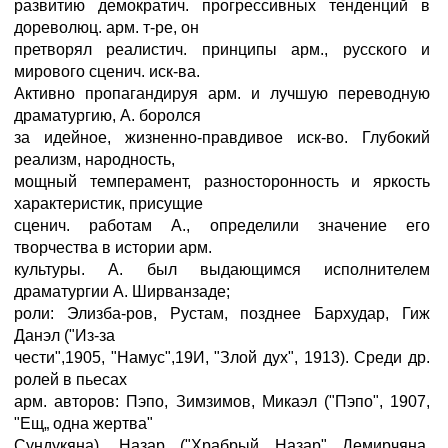
развитию демократич. прогрессивных тенденций в
дореволюц. арм. т-ре, он
претворял реалистич. принципы арм., русского и
мирового сценич. иск-ва.
Активно пропагандируя арм. и лучшую переводную
драматургию, А. боролся
за идейное, жизненно-правдивое иск-во. Глубокий
реализм, народность,
мощный темперамент, разносторонность и яркость
характеристик, присущие
сценич. работам А., определили значение его
творчества в истории арм.
культуры. А. был выдающимся исполнителем
драматургии А. Ширванзаде;
роли: Элизба-ров, Рустам, позднее Бархудар, Гиж
Данэл ("Из-за
чести",1905, "Намус",19И, "Злой дух", 1913). Среди др.
ролей в пьесах
арм. авторов: Пэпо, Зимзимов, Микаэл ("Пэпо", 1907,
"Ещ„ одна жертва"
Сундукяна), Назар ("Храбрый Назар" Демирчяна,