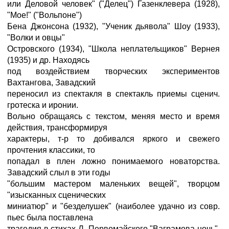
или Деловой человек" ("Делец") Газенклевера (1928),
"Мое!" ("Вольпоне")
Бена Джонсона (1932), "Ученик дьявола" Шоу (1933),
"Волки и овцы"
Островского (1934), "Школа неплательщиков" Вернея
(1935) и др. Находясь
под воздействием творческих экспериментов
Вахтангова, Завадский
переносил из спектакля в спектакль приемы сценич.
гротеска и иронии.
Вольно обращаясь с текстом, меняя место и время
действия, трансформируя
характеры, т-р то добивался яркого и свежего
прочтения классики, то
попадал в плен ложно понимаемого новаторства.
Завадский слыл в эти годы
"большим мастером маленьких вещей", творцом
"изысканных сценических
миниатюр" и "безделушек" (наиболее удачно из совр.
пьес была поставлена
трагедия в стихах Л. Первомайского "Ваграмова ночь",