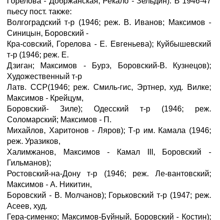
Горелова - Добржанская, Рекало - Зельдин). В 1946-47
пьесу пост. также:
Волгоградский т-р (1946; реж. В. Иванов; Максимов -
Синицын, Боровский -
Кра-совский, Горелова - Е. Евгеньева); Куйбышевский
т-р (1946; реж. Е.
Дзиган; Максимов - Бурэ, Боровский-В. Кузнецов);
Художественный т-р
Латв. ССР(1946; реж. Смиль-гис, Эртнер, худ. Вилке;
Максимов - Крейцум,
Боровский- Зиле); Одесский т-р (1946; реж.
Соломарский; Максимов - П.
Михайлов, Харитонов - Ляров); Т-р им. Камала (1946;
реж. Уразиков,
Халимжанов, Максимов - Камал III, Боровский -
Гильманов);
Ростовский-на-Дону т-р (1946; реж. Ле-вантовский;
Максимов - А. Никитин,
Боровский - В. Молчанов); Горьковский т-р (1947; реж.
Асеев, худ.
Гера-сименко; Максимов-Буйный, Боровский - Костин);