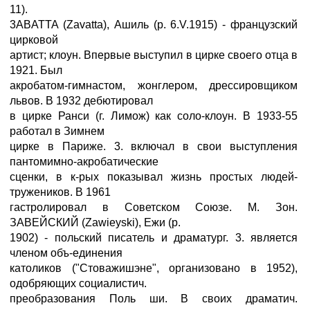
11).
3ABATTA (Zavatta), Ашиль (р. 6.V.1915) - французский
цирковой
артист; клоун. Впервые выступил в цирке своего отца в
1921. Был
акробатом-гимнастом, жонглером, дрессировщиком
львов. В 1932 дебютировал
в цирке Ранси (г. Лимож) как соло-клоун. В 1933-55
работал в Зимнем
цирке в Париже. 3. включал в свои выступления
пантомимно-акробатические
сценки, в к-рых показывал жизнь простых людей-
тружеников. В 1961
гастролировал в Советском Союзе. М. Зон.
ЗАВЕЙСКИЙ (Zawieyski), Ежи (р.
1902) - польский писатель и драматург. 3. является
членом объ-единения
католиков ("Стоважишэне", организовано в 1952),
одобряющих социалистич.
преобразования Поль ши. В своих драматич.