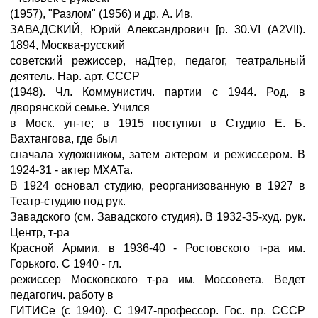
(1957), "Разлом" (1956) и др. А. Ив.
ЗАВАДСКИЙ, Юрий Александрович [р. 30.VI (A2VII).
1894, Москва-русский
советский режиссер, наДтер, педагог, театральный
деятель. Нар. арт. СССР
(1948). Чл. Коммунистич. партии с 1944. Род. в
дворянской семье. Учился
в Моск. ун-те; в 1915 поступил в Студию Е. Б.
Вахтангова, где был
сначала художником, затем актером и режиссером. В
1924-31 - актер МХАТа.
В 1924 основал студию, реорганизованную в 1927 в
Театр-студию под рук.
Завадского (см. Завадского студия). В 1932-35-худ. рук.
Центр, т-ра
Красной Армии, в 1936-40 - Ростовского т-ра им.
Горького. С 1940 - гл.
режиссер Московского т-ра им. Моссовета. Ведет
педагогич. работу в
ГИТИСе (с 1940). С 1947-профессор. Гос. пр. СССР