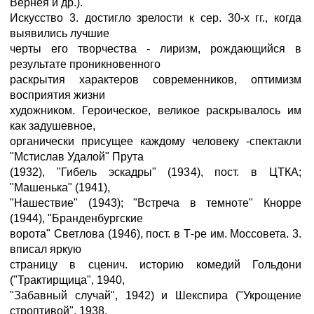
Вернея и др.).
Искусство 3. достигло зрелости к сер. 30-х гг., когда
выявились лучшие
черты его творчества - лиризм, рождающийся в
результате проникновенного
раскрытия характеров современников, оптимизм
восприятия жизни
художником. Героическое, великое раскрывалось им
как задушевное,
органически присущее каждому человеку -спектакли
"Мстислав Удалой" Прута
(1932), "Гибель эскадры" (1934), пост. в ЦТКА;
"Машенька" (1941),
"Нашествие" (1943); "Встреча в темноте" Кнорре
(1944), "Бранденбургские
ворота" Светлова (1946), пост. в Т-ре им. Моссовета. 3.
вписал яркую
страницу в сценич. историю комедий Гольдони
("Трактирщица", 1940,
"Забавный случай", 1942) и Шекспира ("Укрощение
строптивой", 1938,