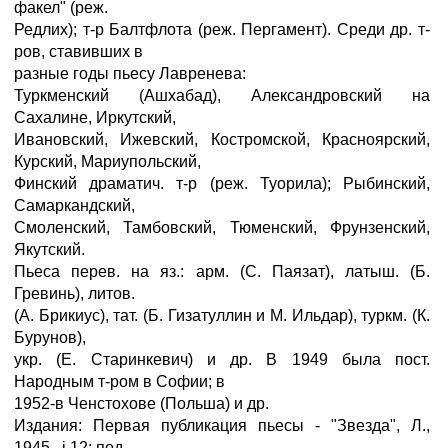
факел" (реж.
Редлих); т-р Балтфлота (реж. Пергамент). Среди др. т-
ров, ставивших в
разные годы пьесу Лавренева:
Туркменский (Ашхабад), Александровский на
Сахалине, Иркутский,
Ивановский, Ижевский, Костромской, Красноярский,
Курский, Мариупольский,
Финский драматич. т-р (реж. Туорила); Рыбинский,
Самаркандский,
Смоленский, Тамбовский, Тюменский, Фрунзенский,
Якутский.
Пьеса перев. на яз.: арм. (С. Паязат), латыш. (Б.
Гревинь), литов.
(А. Брикиус), тат. (Б. Гизатуллин и М. Ильдар), туркм. (К.
Бурунов),
укр. (Е. Старинкевич) и др. В 1949 была пост.
Народным т-ром в Софии; в
1952-в Ченстохове (Польша) и др.
Издания: Первая публикация пьесы - "Звезда", Л.,
1945, .ј 12; под