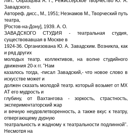
Лит.: Образцова А. Г., Режиссерское творчество Ю. А.
Завадского.
Автореф. дисс., М., 1951; Незнамов М., Творческий путь
театра,
[Ростов-на-Дону], 1939. А. О.
ЗАВАДСКОГО СТУДИЯ - театральная студия,
существовавшая в Москве в
1924-36. Организована Ю. А. Завадским. Возникла, как
и ряд других
молодых театр. коллективов, на волне студийного
движения 20-х гг. "Нам
казалось тогда, -писал Завадский,- что новое слово в
искусстве может и
должен сказать молодой театр. который возьмет от MX
AT его мудрость и
глубину, от Вахтангова - зоркость, страстность,
экспериментаторский жар
и вечную неудовлетворенность, а также вкус к театру,
отвергающему дурную
театральность и жадному к театральности подлинной".
Несмотря на