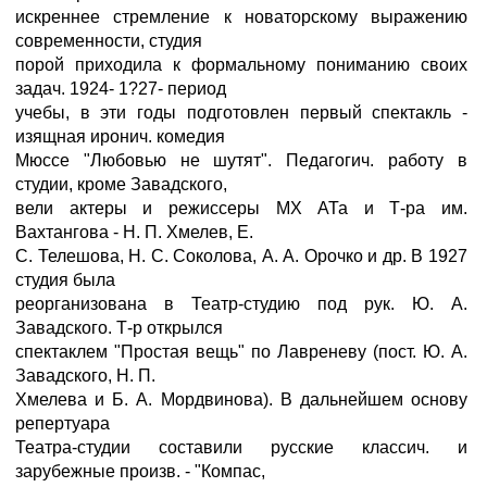
искреннее стремление к новаторскому выражению
современности, студия
порой приходила к формальному пониманию своих
задач. 1924- 1?27- период
учебы, в эти годы подготовлен первый спектакль -
изящная иронич. комедия
Мюссе "Любовью не шутят". Педагогич. работу в
студии, кроме Завадского,
вели актеры и режиссеры MX АТа и Т-ра им.
Вахтангова - Н. П. Хмелев, Е.
С. Телешова, Н. С. Соколова, А. А. Орочко и др. В 1927
студия была
реорганизована в Театр-студию под рук. Ю. А.
Завадского. Т-р открылся
спектаклем "Простая вещь" по Лавреневу (пост. Ю. А.
Завадского, Н. П.
Хмелева и Б. А. Мордвинова). В дальнейшем основу
репертуара
Театра-студии составили русские классич. и
зарубежные произв. - "Компас,