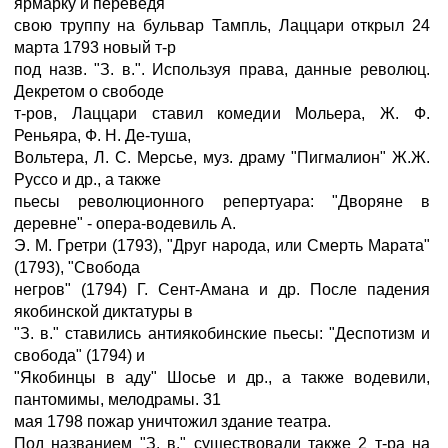
ярмарку и переведя
свою труппу на бульвар Тампль, Лаццари открыл 24
марта 1793 новый т-р
под назв. "З. в.". Используя права, данные революц.
Декретом о свободе
т-ров, Лаццари ставил комедии Мольера, Ж. Ф.
Реньяра, Ф. Н. Де-туша,
Вольтера, Л. С. Мерсье, муз. драму "Пигмалион" Ж.Ж.
Руссо и др., а также
пьесы революционного репертуара: "Дворяне в
деревне" - опера-водевиль А.
Э. М. Гретри (1793), "Друг народа, или Смерть Марата"
(1793), "Свобода
негров" (1794) Г. Сент-Амана и др. После падения
якобинской диктатуры в
"З. в." ставились антиякобинские пьесы: "Деспотизм и
свобода" (1794) и
"Якобинцы в аду" Шосье и др., а также водевили,
пантомимы, мелодрамы. 31
мая 1798 пожар уничтожил здание театра.
Под названием "З. в." существовали также 2 т-ра на