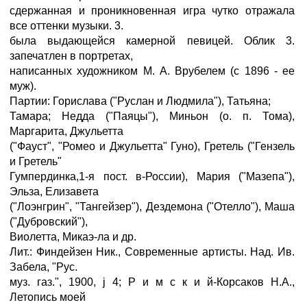
сдержанная и проникновенная игра чутко отражала
все оттенки музыки. 3.
была выдающейся камерной певицей. Облик 3.
запечатлен в портретах,
написанных художником М. А. Врубелем (с 1896 - ее
муж).
Партии: Горислава ("Руслан и Людмила"), Татьяна;
Тамара; Недда ("Паяцы"), Миньон (о. п. Тома),
Маргарита, Джульетта
("Фауст", "Ромео и Джульетта" Гуно), Гретель ("Гензель
и Гретель"
Гумпердинка,1-я пост. в-России), Мария ("Мазепа"),
Эльза, Елизавета
("Лоэнгрин", "Тангейзер"), Дездемона ("Отелло"), Маша
("Дубровский"),
Виолетта, Микаэ-ла и др.
Лит.: Финдейзен Ник., Современные артисты. Над. Ив.
Забела, "Рус.
муз. газ.", 1900, ј 4; P и м с к и й-Корсаков Н.А.,
Летопись моей