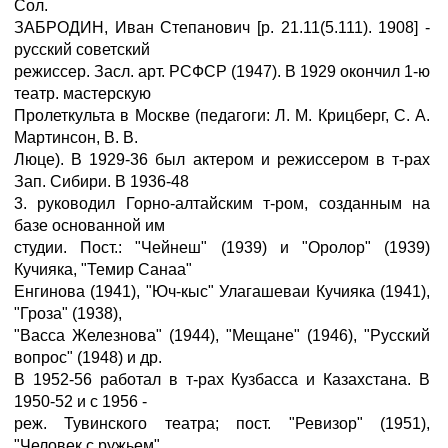
Сол.
ЗАБРОДИН, Иван Степанович [р. 21.11(5.111). 1908] -
русский советский
режиссер. Засл. арт. РСФСР (1947). В 1929 окончил 1-ю
театр. мастерскую
Пролеткульта в Москве (педагоги: Л. М. Крицберг, С. А.
Мартинсон, В. В.
Люце). В 1929-36 был актером и режиссером в т-рах
Зап. Сибири. В 1936-48
3. руководил Горно-алтайским т-ром, созданным на
базе основанной им
студии. Пост.: "Чейнеш" (1939) и "Оролор" (1939)
Кучияка, "Темир Санаа"
Енгинова (1941), "Юч-кыс" Улагашеваи Кучияка (1941),
"Гроза" (1938),
"Васса Железнова" (1944), "Мещане" (1946), "Русский
вопрос" (1948) и др.
В 1952-56 работал в т-рах Кузбасса и Казахстана. В
1950-52 и с 1956 -
реж. Тувинского театра; пост. "Ревизор" (1951),
"Человек с ружьем"