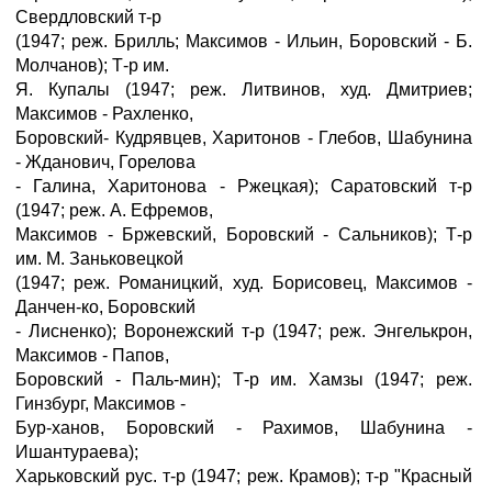
Свердловский т-р
(1947; реж. Брилль; Максимов - Ильин, Боровский - Б.
Молчанов); Т-р им.
Я. Купалы (1947; реж. Литвинов, худ. Дмитриев;
Максимов - Рахленко,
Боровский- Кудрявцев, Харитонов - Глебов, Шабунина
- Жданович, Горелова
- Галина, Харитонова - Ржецкая); Саратовский т-р
(1947; реж. А. Ефремов,
Максимов - Бржевский, Боровский - Сальников); Т-р
им. М. Заньковецкой
(1947; реж. Романицкий, худ. Борисовец, Максимов -
Данчен-ко, Боровский
- Лисненко); Воронежский т-р (1947; реж. Энгелькрон,
Максимов - Папов,
Боровский - Паль-мин); Т-р им. Хамзы (1947; реж.
Гинзбург, Максимов -
Бур-ханов, Боровский - Рахимов, Шабунина -
Ишантураева);
Харьковский рус. т-р (1947; реж. Крамов); т-р "Красный