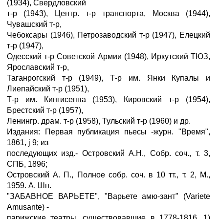
(1934), Свердловский
т-р (1943), Центр. т-р транспорта, Москва (1944),
Чувашский т-р,
Чебоксары (1946), Петрозаводский т-р (1947), Елецкий
т-р (1947),
Одесский т-р Советской Армии (1948), Иркутский ТЮЗ,
Ярославский т-р,
Таганрогский т-р (1949), Т-р им. Янки Купалы и
Лиепайский т-р (1951),
Т-р им. Кингисеппа (1953), Кировский т-р (1954),
Брестский т-р (1957),
Ленингр. драм. т-р (1958), Тульский т-р (1960) и др.
Издания: Первая публикация пьесы -журн. "Время",
1861, ј 9; из
последующих изд.- Островский А.Н., Собр. соч., т. 3,
СПБ, 1896;
Островский А. П., Полное собр. соч. в 10 тт., т. 2, М.,
1959. А. Шн.
"ЗАБАВНОЕ ВАРЬЕТЕ", "Варьете амю-зант" (Variete
Amusante) -
парижские театры, существовавшие в 1778-1816. 1)