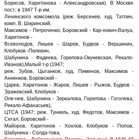
Борисов, Харитонова - Александровская). В Москве
пост.: в 1947 Т-р им.
Ленинского комсомола (реж. Берсенев, худ. Татлин,
комп. В. Ширинский,
Максимов - Петроченко, Боровский - Кар-нович-Валуа,
Харитонов -
Всеволодов, Лишев - Шаров, Будков - Вершинин,
Клобуков -Пелевин,
Шабунина - Фадеева, Горелова-Окуневская, Рекало-
Иванов),Малый т-р (1947;
реж. Зубов, Цыганков, худ. Пименов, Максимов -
Анненков, Боровский -
Царев, Харитонов - Жаров, Лишев - Рыжов, Будков -
Зражевский, Клобуков -
Оле-нев, Шабунина - Зеркалова, Горелова - Гоголева,
Рекало-Афанасьев),
ЦТСА (1947; реж. Тункель, худ. Федотов, Максимов -
Сегал, Боровский -
Майоров, Харитонов - Хохлов, Клобуков - Попов,
Шабунина - Солда-това,