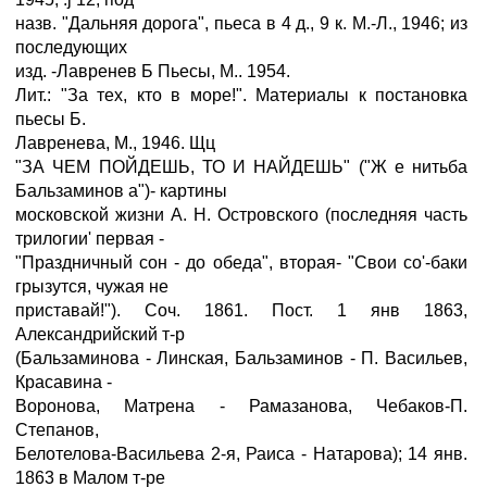
назв. "Дальняя дорога", пьеса в 4 д., 9 к. М.-Л., 1946; из
последующих
изд. -Лавренев Б Пьесы, М.. 1954.
Лит.: "За тех, кто в море!". Материалы к постановка
пьесы Б.
Лавренева, М., 1946. Щц
"ЗА ЧЕМ ПОЙДЕШЬ, ТО И НАЙДЕШЬ" ("Ж е нитьба
Бальзаминов а")- картины
московской жизни А. Н. Островского (последняя часть
трилогии' первая -
"Праздничный сон - до обеда", вторая- "Свои со'-баки
грызутся, чужая не
приставай!"). Соч. 1861. Пост. 1 янв 1863,
Александрийский т-р
(Бальзаминова - Линская, Бальзаминов - П. Васильев,
Красавина -
Воронова, Матрена - Рамазанова, Чебаков-П.
Степанов,
Белотелова-Васильева 2-я, Раиса - Натарова); 14 янв.
1863 в Малом т-ре