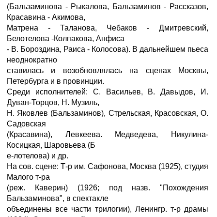
(Бальзаминова - Рыкалова, Бальзаминов - Рассказов,
Красавина - Акимова,
Матрена - Таланова, Чебаков - Дмитревский,
Белотелова -Колпакова, Анфиса
- В. Бороздина, Раиса - Колосова). В дальнейшем пьеса
неоднократно
ставилась и возобновлялась на сценах Москвы,
Петербурга и в провинции.
Среди исполнителей: С. Васильев, В. Давыдов, И.
Дуван-Торцов, Н. Музиль,
Н. Яковлев (Бальзаминов), Стрельская, Красовская, О.
Садовская
(Красавина), Левкеева. Медведева, Никулина-
Косицкая, Шаровьева (Б
е-лотелова) и др.
На сов. сцене: Т-р им. Сафонова, Москва (1925), студия
Малого т-ра
(реж. Каверин) (1926; под назв. "Похождения
Бальзаминова", в спектакле
объединены все части трилогии), Ленингр. т-р драмы