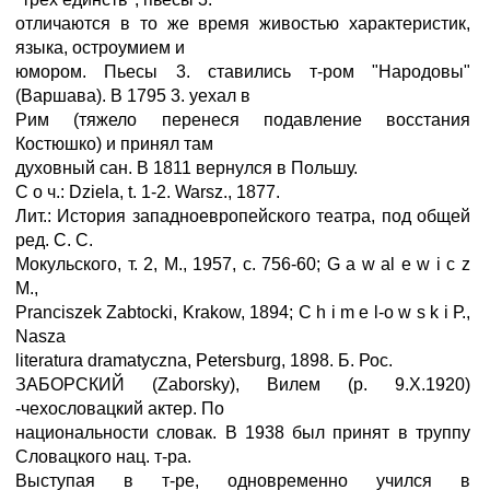
отличаются в то же время живостью характеристик,
языка, остроумием и
юмором. Пьесы 3. ставились т-ром "Народовы"
(Варшава). В 1795 3. уехал в
Рим (тяжело перенеся подавление восстания
Костюшко) и принял там
духовный сан. В 1811 вернулся в Польшу.
С о ч.: Dziela, t. 1-2. Warsz., 1877.
Лит.: История западноевропейского театра, под общей
ред. С. С.
Мокульского, т. 2, М., 1957, с. 756-60; G a w al e w i с z
M.,
Pranciszek Zabtocki, Krakow, 1894; C h i m e l-o w s k i Р.,
Nasza
literatura dramatyczna, Petersburg, 1898. Б. Рос.
ЗАБОРСКИЙ (Zaborsky), Вилем (р. 9.X.1920)
-чехословацкий актер. По
национальности словак. В 1938 был принят в труппу
Словацкого нац. т-ра.
Выступая в т-ре, одновременно учился в