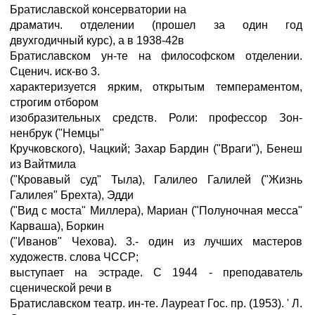
Братиславской консерватории на
драматич. отделении (прошел за один год
двухгодичный курс), а в 1938-42в
Братиславском ун-те на философском отделении.
Сценич. иск-во 3.
характеризуется ярким, открытым темпераментом,
строгим отбором
изобразительных средств. Роли: профессор Зон-
ненбрук ("Немцы"
Кручковского), Чацкий; Захар Бардин ("Враги"), Бенеш
из Вайтмила
("Кровавый суд" Тыла), Галилео Галилей ("Жизнь
Галилея" Брехта), Эдди
("Вид с моста" Миллера), Мариан ("Полуночная месса"
Карваша), Боркин
("Иванов" Чехова). 3.- один из лучших мастеров
художеств. слова ЧССР;
выступает на эстраде. С 1944 - преподаватель
сценической речи в
Братиславском театр. ин-те. Лауреат Гос. пр. (1953). ' Л.