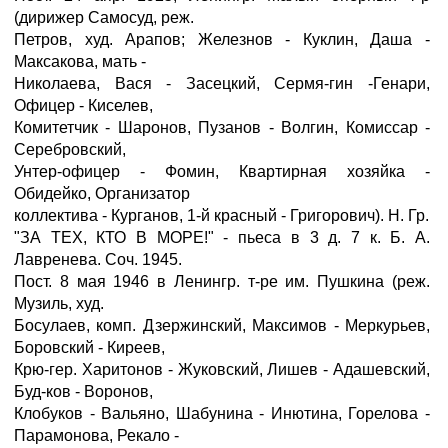
(дирижер Самосуд, реж.
Петров, худ. Арапов; Железнов - Куклин, Даша -
Максакова, мать -
Николаева, Вася - Засецкий, Сермя-гин -Генари,
Офицер - Киселев,
Комитетчик - Шаронов, Пузанов - Волгин, Комиссар -
Серебровский,
Унтер-офицер - Фомин, Квартирная хозяйка -
Обидейко, Организатор
коллектива - Курганов, 1-й красный - Григорович). Н. Гр.
"ЗА ТЕХ, КТО В МОРЕ!" - пьеса в 3 д. 7 к. Б. А.
Лавренева. Соч. 1945.
Пост. 8 мая 1946 в Ленингр. т-ре им. Пушкина (реж.
Музиль, худ.
Босулаев, комп. Дзержинский, Максимов - Меркурьев,
Боровский - Киреев,
Крю-гер. Харитонов - Жуковский, Лишев - Адашевский,
Буд-ков - Воронов,
Клобуков - Вальяно, Шабунина - Инютина, Горелова -
Парамонова, Рекало -