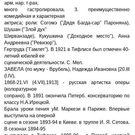
арм. нар. т-рах,
много гастролировала. 3. преимущественно
комедийная и характерная
актриса; роли: Согомэ ("Дядя Багда-сар" Пароняна),
Шушан ("Злой дух"
Ширванзаде), Кукушкина ("Доходное место"), Анна
Андреевна ("Ревизор"),
Гертруда ("Гамлет"). В 1921 в Тифлисе был отмечен 40-
летний юбилей ее
сценической деятельности. С. Мел.
ЗАВЕЛА (по мужу - Врубель), Надежда Ивановна [20.III
(l.IV).
1868-21.VI (4.VII).1913] - русская артистка оперы
(колоратурное
сопрано). В 1891 окончила Петерб. консерваторию по
классу Н.А.Ирецкой.
Брала уроки пения уМ. Маркези в Париже. Впервые
выступила на оперной
сцене в сезоне 1893-94 в Киеве. в труппе И. Я. Сетова.
В сезонах 1894-95