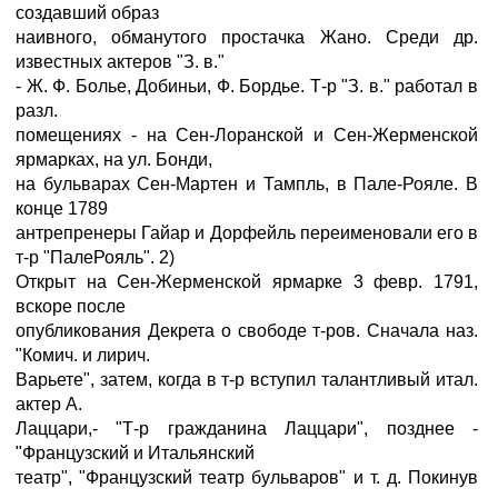
создавший образ
наивного, обманутого простачка Жано. Среди др.
известных актеров "З. в."
- Ж. Ф. Болье, Добиньи, Ф. Бордье. Т-р "З. в." работал в
разл.
помещениях - на Сен-Лоранской и Сен-Жерменской
ярмарках, на ул. Бонди,
на бульварах Сен-Мартен и Тампль, в Пале-Рояле. В
конце 1789
антрепренеры Гайар и Дорфейль переименовали его в
т-р "ПалеРояль". 2)
Открыт на Сен-Жерменской ярмарке 3 февр. 1791,
вскоре после
опубликования Декрета о свободе т-ров. Сначала наз.
"Комич. и лирич.
Варьете", затем, когда в т-р вступил талантливый итал.
актер А.
Лаццари,- "Т-р гражданина Лаццари", позднее -
"Французский и Итальянский
театр", "Французский театр бульваров" и т. д. Покинув