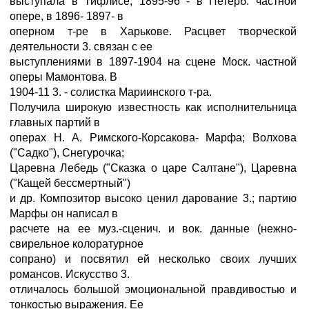
выступала в Тифлисе, 1895-96 - в Петерб. частной
опере, в 1896- 1897- в
оперном т-ре в Харькове. Расцвет творческой
деятельности 3. связан с ее
выступлениями в 1897-1904 на сцене Моск. частной
оперы Мамонтова. В
1904-11 3. - солистка Мариинского т-ра.
Получила широкую известность как исполнительница
главных партий в
операх Н. А. Римского-Корсакова- Марфа; Волхова
("Садко"), Снегурочка;
Царевна Лебедь ("Сказка о царе Салтане"), Царевна
("Кащей бессмертный")
и др. Композитор высоко ценил дарование 3.; партию
Марфы он написал в
расчете на ее муз.-сценич. и вок. данные (нежно-
свирельное колоратурное
сопрано) и посвятил ей несколько своих лучших
романсов. Искусство 3.
отличалось большой эмоциональной правдивостью и
тонкостью выражения. Ее