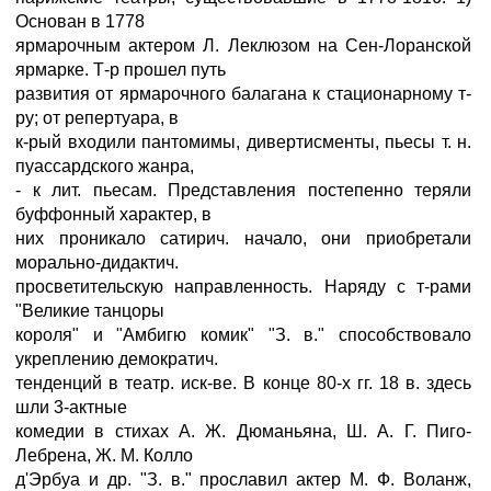
Основан в 1778
ярмарочным актером Л. Леклюзом на Сен-Лоранской
ярмарке. Т-р прошел путь
развития от ярмарочного балагана к стационарному т-
ру; от репертуара, в
к-рый входили пантомимы, дивертисменты, пьесы т. н.
пуассардского жанра,
- к лит. пьесам. Представления постепенно теряли
буффонный характер, в
них проникало сатирич. начало, они приобретали
морально-дидактич.
просветительскую направленность. Наряду с т-рами
"Великие танцоры
короля" и "Амбигю комик" "З. в." способствовало
укреплению демократич.
тенденций в театр. иск-ве. В конце 80-х гг. 18 в. здесь
шли 3-актные
комедии в стихах А. Ж. Дюманьяна, Ш. А. Г. Пиго-
Лебрена, Ж. М. Колло
д'Эрбуа и др. "З. в." прославил актер М. Ф. Воланж,