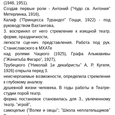
(1946, 1951).
Создав первые роли - Антоний ("Чудо св. Антония"
Метерлинка, 1916),
Калаф ("Принцесса Турандот" Гоцци, 1922) - под
руководством Вахтангова,
3. воспринял от него стремление к изящной театр.
форме, праздничности,
легкости сце-нич. представления. Работа под рук.
Станиславского в МХАТе
над ролями Чацкого (1925), Графа Альмавивы
("Женитьба Фигаро", 1927),
Трубецкого ("Николай 1и декабристы" А, Р. Кугеля,
1926) открыла перед 3.
неисчерпаемые возможности, определила стремление
к глубокому анализу
душевной жизни человека. В годы работы в Театре-
студии порой театр.
форма постановок становилась для 3., увлеченному
театр. "игрой",
самоцелью ("Волки и овцы"; "Школа неплательщиков"