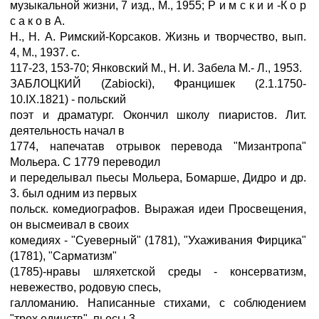
музыкальной жизни, 7 изд., М., 1955; P и м с к и и -К о p
с а к о в А.
Н., Н. А. Римский-Корсаков. Жизнь и творчество, вып.
4, М., 1937. с.
117-23, 153-70; Янковский М., Н. И. Забела М.- Л., 1953.
ЗАБЛОЦКИЙ (Zabiocki), Францишек (2.1.1750-
10.IX.1821) - польский
поэт и драматург. Окончил школу пиаристов. Лит.
деятельность начал в
1774, напечатав отрывок перевода "Мизантропа"
Мольера. С 1779 переводил
и переделывал пьесы Мольера, Бомарше, Дидро и др.
3. был одним из первых
польск. комедиографов. Выражая идеи Просвещения,
он высмеивал в своих
комедиях - "Суеверный" (1781), "Ухаживания Фирцика"
(1781), "Сарматизм"
(1785)-нравы шляхетской среды - консерватизм,
невежество, родовую спесь,
галломанию. Написанные стихами, с соблюдением
"трех единств", пьесы 3.