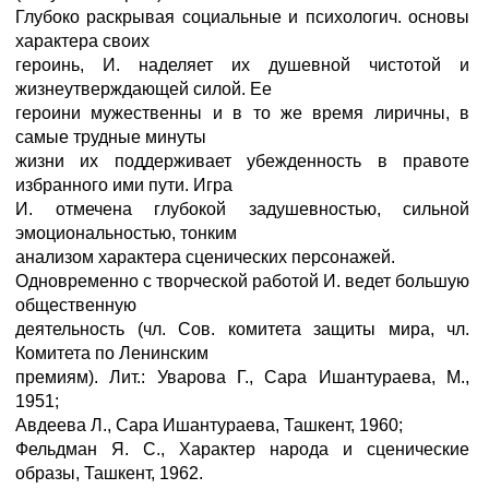
Глубоко раскрывая социальные и психологич. основы
характера своих
героинь, И. наделяет их душевной чистотой и
жизнеутверждающей силой. Ее
героини мужественны и в то же время лиричны, в
самые трудные минуты
жизни их поддерживает убежденность в правоте
избранного ими пути. Игра
И. отмечена глубокой задушевностью, сильной
эмоциональностью, тонким
анализом характера сценических персонажей.
Одновременно с творческой работой И. ведет большую
общественную
деятельность (чл. Сов. комитета защиты мира, чл.
Комитета по Ленинским
премиям). Лит.: Уварова Г., Сара Ишантураева, М.,
1951;
Авдеева Л., Сара Ишантураева, Ташкент, 1960;
Фельдман Я. С., Характер народа и сценические
образы, Ташкент, 1962.