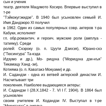
сын и ученик
театр. деятеля Мацумото Косиро. Впервые выступил в
т-ре
"Тэйкокугэкидзе". В 1940 был усыновлен семьей И.
Имя Дандзюро XI получил
в 1962. Один из самых популярных совр. актеров т-ра
Кабуки, исполняет
гл. обр.романтич. и героич. мужские роли (амплуа -
татияку). Среди
ролей: Скэроку (о. п. Цуути Дзихэя), Юрано-скэ
("Тюсингура" Та-кэда
Идзумо и др.), Mo- рицуна ("Морицуна дзи-нъя"
Тикамацу Ханд -зи),
Котияма (о. п. Каватакэ Мокуами) и др.
И. Садандзи - одна из ветвей актерской династии И.
Насчитывает три
поколения. Наиболее выдающиеся актеры:
И. Садандзи I (28.X.1842 - 7. VI I Г. 1904). В 1864 был
усыновлен
своим учителем И. Кодандзи IV. Выступал в т-ре
"Моритадза" в амплуа