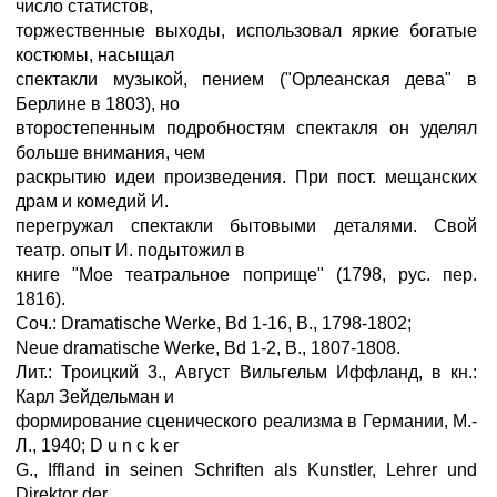
число статистов,
торжественные выходы, использовал яркие богатые
костюмы, насыщал
спектакли музыкой, пением ("Орлеанская дева" в
Берлине в 1803), но
второстепенным подробностям спектакля он уделял
больше внимания, чем
раскрытию идеи произведения. При пост. мещанских
драм и комедий И.
перегружал спектакли бытовыми деталями. Свой
театр. опыт И. подытожил в
книге "Мое театральное поприще" (1798, рус. пер.
1816).
Соч.: Dramatische Werke, Bd 1-16, В., 1798-1802;
Neue dramatische Werke, Bd 1-2, В., 1807-1808.
Лит.: Троицкий 3., Август Вильгельм Иффланд, в кн.:
Карл Зейдельман и
формирование сценического реализма в Германии, М.-
Л., 1940; D u n с k er
G., Iffland in seinen Schriften als Kunstler, Lehrer und
Direktor der