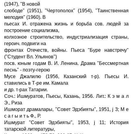
(1947), "В новой
слободе" (1951), "Чертополох" (1954), "Таинственная
мелодия" (1960). В
пьесах И. отражена жизнь и борьба сов. людей за
построение социализма,
колхозное строительство, индустриализация страны,
героич. подвиги на
фронтах Отечеств, войны. Пьеса "Буре навстречу"
("Студент Вл. Ульянов")
посв. юным годам В. И. Ленина. Драма "Бессмертная
песнь" - поэту-герою
Мусе Джалилю (1956, Казанский т-р). Пьесы И.
ставились в Т-ре им. Камала
и др. т-рах Татарии.
Соч.: Ишмуратов, Пьесы, Казань, 1956. Лит.: К э м а л
Э., Риза
Ишморат драмалары, "Совет Эдэбияты", 1951, ј 3; М е
с а г ы и т ь Ф., Р.
Ишмурат "Совет Эдэбияты", 1953, ј 11; История
татарской литературы,