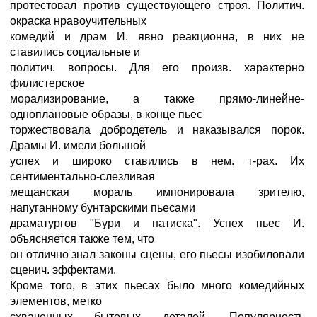
протестовал против существующего строя. Политич.
окраска нравоучительных
комедий и драм И. явно реакционна, в них не
ставились социальные и
политич. вопросы. Для его произв. характерно
филистерское
морализирование, а также прямо-линейне-
одноплановые образы, в конце пьес
торжествовала добродетель и наказывался порок.
Драмы И. имели большой
успех и широко ставились в нем. т-рах. Их
сентиментально-слезливая
мещанская мораль импонировала зрителю,
напуганному бунтарскими пьесами
драматургов "Бури и натиска". Успех пьес И.
объясняется также тем, что
он отлично знал законы сцены, его пьесы изобиловали
сценич. эффектами.
Кроме того, в этих пьесах было много комедийных
элементов, метко
схваченных бытовых деталей. Популярность