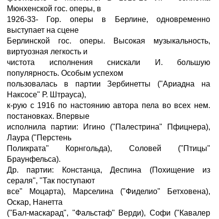
Мюнхенской гос. оперы, в
1926-33- Гор. оперы в Берлине, одновременно
выступает на сцене
Берлинской гос. оперы. Высокая музыкальность,
виртуозная легкость и
чистота исполнения снискали И. большую
популярность. Особым успехом
пользовалась в партии Зербинетты ("Ариадна на
Наксосе" Р. Штрауса),
к-рую с 1916 по настоянию автора пела во всех нем.
постановках. Впервые
исполнила партии: Игино ("Палестрина" Пфицнера),
Лаура ("Перстень
Поликрата" Корнгольда), Соловей ("Птицы"
Браунфельса).
Др. партии: Констанца, Деспина (Похищение из
сераля", "Так поступают
все" Моцарта), Марселина ("Фиделио" Бетховена),
Оскар, Нанетта
("Бал-маскарад", "Фальстаф" Верди), Софи ("Кавалер