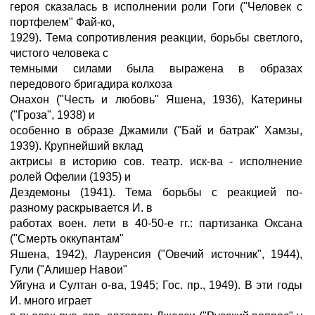
героя сказалась в исполнении роли Гоги ("Человек с
портфелем" Фай-ко,
1929). Тема сопротивления реакции, борьбы светлого,
чистого человека с
темными силами была выражена в образах
передового бригадира колхоза
Онахон ("Честь и любовь" Яшена, 1936), Катерины
("Гроза", 1938) и
особенно в образе Джамили ("Бай и батрак" Хамзы,
1939). Крупнейший вклад
актрисы в историю сов. театр. иск-ва - исполнение
ролей Офелии (1935) и
Дездемоны (1941). Тема борьбы с реакцией по-
разному раскрывается И. в
работах воен. лети в 40-50-е гг.: партизанка Оксана
("Смерть оккупантам"
Яшена, 1942), Лауренсия ("Овечий источник", 1944),
Гули ("Алишер Навои"
Уйгуна и Султан о-ва, 1945; Гос. пр., 1949). В эти годы
И. много играет