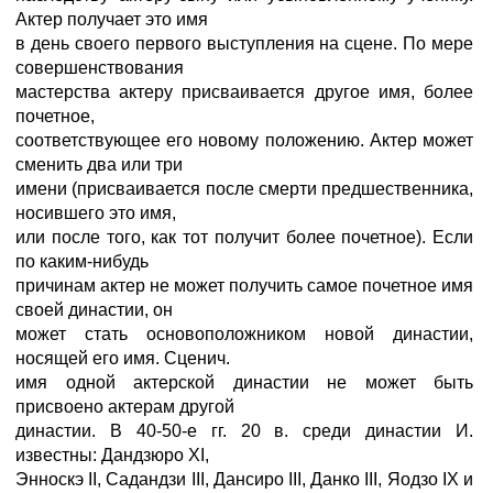
Актер получает это имя
в день своего первого выступления на сцене. По мере
совершенствования
мастерства актеру присваивается другое имя, более
почетное,
соответствующее его новому положению. Актер может
сменить два или три
имени (присваивается после смерти предшественника,
носившего это имя,
или после того, как тот получит более почетное). Если
по каким-нибудь
причинам актер не может получить самое почетное имя
своей династии, он
может стать основоположником новой династии,
носящей его имя. Сценич.
имя одной актерской династии не может быть
присвоено актерам другой
династии. В 40-50-е гг. 20 в. среди династии И.
известны: Дандзюро XI,
Энноскэ II, Садандзи III, Дансиро III, Данко III, Яодзо IX и