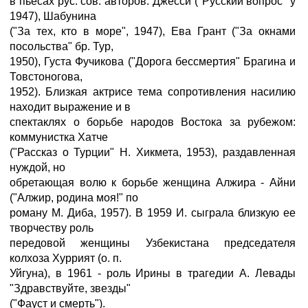
в пьесах рус. сов. авторов: Джесси ("Русский вопрос" у
1947), Шабунина
("За тех, кто в море", 1947), Ева Грант ("За окнами
посольства" бр. Тур,
1950), Густа Фучикова ("Дорога бессмертия" Брагина и
Товстоногова,
1952). Близкая актрисе тема сопротивления насилию
находит выражение и в
спектаклях о борьбе народов Востока за рубежом:
коммунистка Хатче
("Рассказ о Турции" Н. Хикмета, 1953), раздавленная
нуждой, но
обретающая волю к борьбе женщина Алжира - Айни
("Алжир, родина моя!" по
роману М. Диба, 1957). В 1959 И. сыграла близкую ее
творчеству роль
передовой женщины Узбекистана председателя
колхоза Хуррият (о. п.
Уйгуна), в 1961 - роль Ирины в трагедии А. Левады
"Здравствуйте, звезды"
("Фауст и смерть").