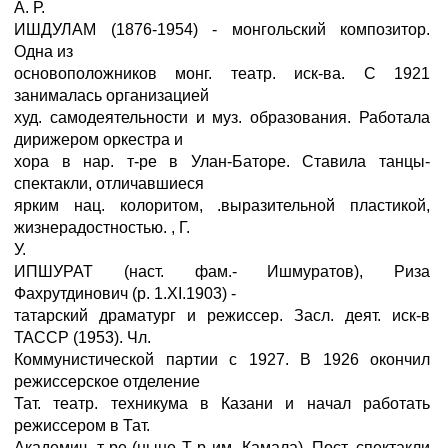
А. Р.
ИШДУЛАМ (1876-1954) - монгольский композитор.
Одна из
основоположников монг. театр. иск-ва. С 1921
занималась организацией
худ. самодеятельности и муз. образования. Работала
дирижером оркестра и
хора в нар. т-ре в Улан-Баторе. Ставила танцы-
спектакли, отличавшиеся
ярким нац. колоритом, .выразительной пластикой,
жизнерадостностью. , Г.
У.
ИПШУРАТ (наст. фам.- Ишмуратов), Риза
Фахрутдинович (р. 1.XI.1903) -
татарский драматург и режиссер. Засл. деят. иск-в
ТАССР (1953). Чл.
Коммунистической партии с 1927. В 1926 окончил
режиссерское отделение
Тат. театр. техникума в Казани и начал работать
режиссером в Тат.
Академич. т-ре (ныне Т-р им. Камала). Пост. спектакли