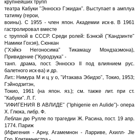
крупнейших трупп
театра Кабуки "Энноскэ Гэкидан". Выступает в амплуа
татияку (герои,
воины). С 1955 - член япон. Академии иск-в. В 1961
гастролировал вместе
с труппой в СССР. Среди ролей: Бэнкэй ("Кандзинте"
Намики Гохэя), Сюнкан
("Хэйкэ Негоносима" Тикамацу Мондзаэмона),
Привидение ("Куродзука" -
танп. драма, пост. Энноскэ II под влиянием рус.
балетного иск-ва) и др.
Лит.: Нимура M и ц у о, "Итакава Эбидзо", Токио, 1953;
Гэйнодзитэн,
Токио, 1961 (на япон. яз.); см. также лит. при ст.
"Кабуки". Л. Г.
"ИФИГЕНИЯ В АВЛИДЕ" ("Iphigenie en Aulide")- опера
X. Глюка, либр. Ф.
Леблан дю Рулле по трагедии Ж. Расина, пост. 19 апр.
1774. Париж
(Ифигения - Арну, Агамемнон - Ларриве, Ахилл- JIe
Гро, Клитемнестра -