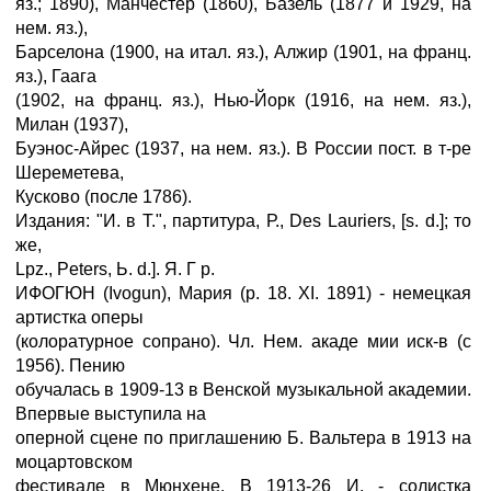
яз.; 1890), Манчестер (1860), Базель (1877 и 1929, на
нем. яз.),
Барселона (1900, на итал. яз.), Алжир (1901, на франц.
яз.), Гаага
(1902, на франц. яз.), Нью-Йорк (1916, на нем. яз.),
Милан (1937),
Буэнос-Айрес (1937, на нем. яз.). В России пост. в т-ре
Шереметева,
Кусково (после 1786).
Издания: "И. в Т.", партитура, Р., Des Lauriers, [s. d.]; то
же,
Lpz., Peters, Ь. d.]. Я. Г р.
ИФОГЮН (Ivogun), Мария (р. 18. XI. 1891) - немецкая
артистка оперы
(колоратурное сопрано). Чл. Нем. акаде мии иск-в (с
1956). Пению
обучалась в 1909-13 в Венской музыкальной академии.
Впервые выступила на
оперной сцене по приглашению Б. Вальтера в 1913 на
моцартовском
фестивале в Мюнхене. В 1913-26 И. - солистка