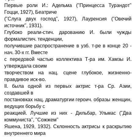
Первые роли И.: Адельма ("Принцесса Турандот"
Гоцци, 1927), Беатриче
("Слуга двух господ", 1927), Лауренсия ("Овечий
источник", 1931).
Глубоко реали-стич. дарованию И. были чужды
формалистич. тенденции,
получившие распространение в узб. т-ре в конце 20 -
нач. 30-х гг. Вместе
с передовой частью коллектива Т-ра им. Хамзы И.
утверждала своим
творчеством на нац. сцене глубокое, жизненно-
правдивое иск-во.
II. была одной из первых актрис т-ра Ср. Азии,
создавшей в
постановках нац. драматургии героич. образы женщин,
ведущих борьбу с
реакцией. Лучшие из них - Дильбар, Ульмас ("Два
коммуниста", "Сожжем"
Яшена, 1929, 1932). Склонность актрисы к раскрытию
внутреннего мира