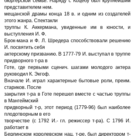
бюргерской семье. Наряду с Коцебу был крупнейшим
представителем нем.
мещанской драмы конца 18 в. и одним из создателей
этого жанра. Спектакли
труппы К. Аккермана, увиденные им в юности, и
выступления И. Ф.
Брок-мана и Ф. Л. Шредера способствовали решению
И. посвятить себя
актерскому призванию. В 1777-79 И. выступал в труппе
придворного т-ра в
Готе, где первыми сценич. шагами молодого актера
руководил К. Экгоф.
Вначале И. играл характерные бытовые роли, преим.
стариков. После
закрытия т-ра в Готе перешел вместе с частью труппы
в Мангеймский
придворный т-р, этот период (1779-96) был наиболее
плодотворным в его
творчестве (с 1792 И.- гл. режиссер т-ра). С 1796 И.
работает в
Берлинском королевском нац. т-ре, был директором т-