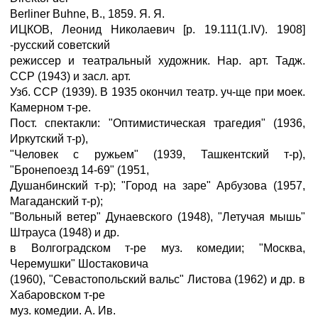
Berliner Buhne, B., 1859. Я. Я.
ИЦКОВ, Леонид Николаевич [р. 19.111(1.IV). 1908]
-русский советский
режиссер и театральный художник. Нар. арт. Тадж.
ССР (1943) и засл. арт.
Узб. ССР (1939). В 1935 окончил театр. уч-ще при моек.
Камерном т-ре.
Пост. спектакли: "Оптимистическая трагедия" (1936,
Иркутский т-р),
"Человек с ружьем" (1939, Ташкентский т-р),
"Бронепоезд 14-69" (1951,
Душанбинский т-р); "Город на заре" Арбузова (1957,
Магаданский т-р);
"Вольный ветер" Дунаевского (1948), "Летучая мышь"
Штрауса (1948) и др.
в Волгоградском т-ре муз. комедии; "Москва,
Черемушки" Шостаковича
(1960), "Севастопольский вальс" Листова (1962) и др. в
Хабаровском т-ре
муз. комедии. А. Ив.