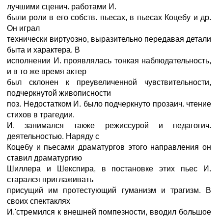
лучшими сценич. работами И.
были роли в его собств. пьесах, в пьесах Коцебу и др.
Он играл
технически виртуозно, выразительно передавая детали
быта и характера. В
исполнении И. проявлялась тонкая наблюдательность,
и в то же время актер
был склонен к преувеличенной чувствительности,
подчеркнутой живописности
поз. Недостатком И. было подчеркнуто прозаич. чтение
стихов в трагедии.
И. занимался также режиссурой и педагогич.
деятельностью. Наряду с
Коцебу и пьесами драматургов этого направления он
ставил драматургию
Шиллера и Шекспира, в постановке этих пьес И.
старался приглаживать
присущий им протестующий гуманизм и трагизм. В
своих спектаклях
И.'стремился к внешней помпезности, вводил большое