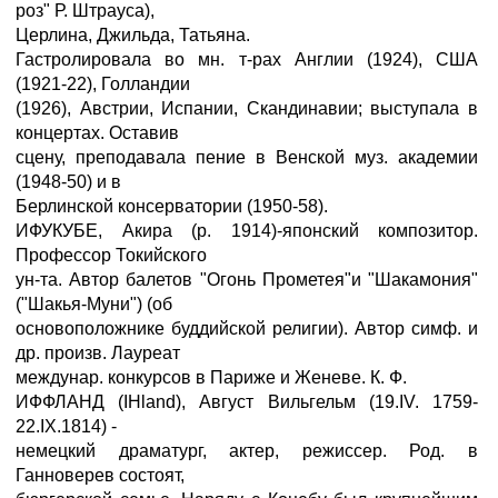
роз" Р. Штрауса),
Церлина, Джильда, Татьяна.
Гастролировала во мн. т-рах Англии (1924), США
(1921-22), Голландии
(1926), Австрии, Испании, Скандинавии; выступала в
концертах. Оставив
сцену, преподавала пение в Венской муз. академии
(1948-50) и в
Берлинской консерватории (1950-58).
ИФУКУБЕ, Акира (р. 1914)-японский композитор.
Профессор Токийского
ун-та. Автор балетов "Огонь Прометея"и "Шакамония"
("Шакья-Муни") (об
основоположнике буддийской религии). Автор симф. и
др. произв. Лауреат
междунар. конкурсов в Париже и Женеве. К. Ф.
ИФФЛАНД (IHland), Август Вильгельм (19.IV. 1759-
22.IX.1814) -
немецкий драматург, актер, режиссер. Род. в
Ганноверев состоят,