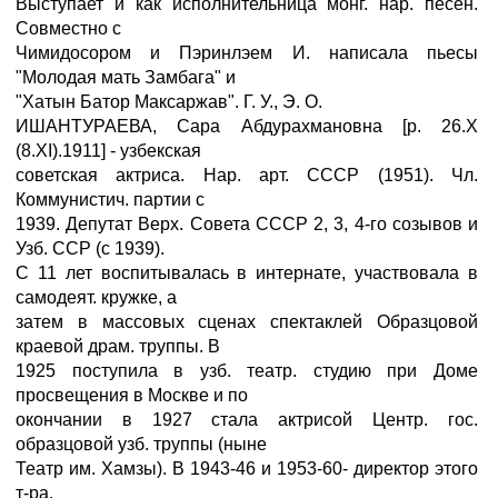
Выступает и как исполнительница монг. нар. песен.
Совместно с
Чимидосором и Пэринлэем И. написала пьесы
"Молодая мать Замбага" и
"Хатын Батор Максаржав". Г. У., Э. О.
ИШАНТУРАЕВА, Сара Абдурахмановна [р. 26.Х
(8.XI).1911] - узбекская
советская актриса. Нар. арт. СССР (1951). Чл.
Коммунистич. партии с
1939. Депутат Верх. Совета СССР 2, 3, 4-го созывов и
Узб. ССР (с 1939).
С 11 лет воспитывалась в интернате, участвовала в
самодеят. кружке, а
затем в массовых сценах спектаклей Образцовой
краевой драм. труппы. В
1925 поступила в узб. театр. студию при Доме
просвещения в Москве и по
окончании в 1927 стала актрисой Центр. гос.
образцовой узб. труппы (ныне
Театр им. Хамзы). В 1943-46 и 1953-60- директор этого
т-ра.