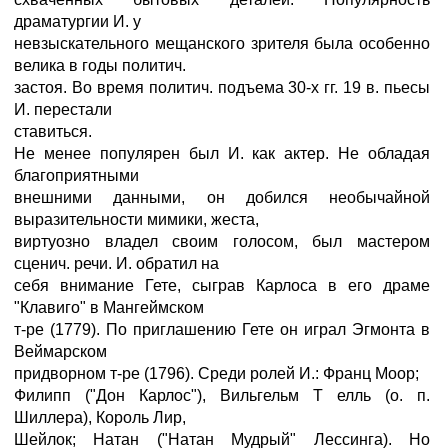
драматургии И. у
невзыскательного мещанского зрителя была особенно
велика в годы политич.
застоя. Во время политич. подъема 30-х гг. 19 в. пьесы
И. перестали
ставиться.
Не менее популярен был И. как актер. Не обладая
благоприятными
внешними данными, он добился необычайной
выразительности мимики, жеста,
виртуозно владел своим голосом, был мастером
сценич. речи. И. обратил на
себя внимание Гете, сыграв Карлоса в его драме
"Клавиго" в Мангеймском
т-ре (1779). По приглашению Гете он играл Эгмонта в
Веймарском
придворном т-ре (1796). Среди ролей И.: Франц Моор;
Филипп ("Дон Карлос"), Вильгельм Т елль (о. п.
Шиллера), Король Лир,
Шейлок; Натан ("Натан Мудрый" Лессинга). Но