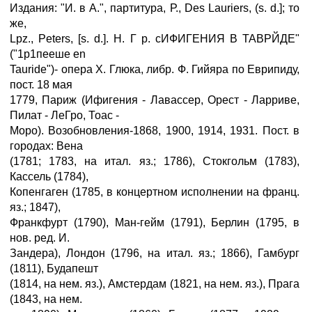
Издания: "И. в А.", партитура, Р., Des Lauriers, (s. d.]; то
же,
Lpz., Peters, [s. d.]. H. Г p. сИФИГЕНИЯ В ТАВРЙДЕ"
("1р1пееше en
Tauride")- опера X. Глюка, либр. Ф. Гийяра по Еврипиду,
пост. 18 мая
1779, Париж (Ифигения - Лавассер, Орест - Ларриве,
Пилат - ЛеГро, Тоас -
Моро). Возобновления-1868, 1900, 1914, 1931. Пост. в
городах: Вена
(1781; 1783, на итал. яз.; 1786), Стокгольм (1783),
Кассель (1784),
Копенгаген (1785, в концертном исполнении на франц.
яз.; 1847),
Франкфурт (1790), Ман-гейм (1791), Берлин (1795, в
нов. ред. И.
Зандера), Лондон (1796, на итал. яз.; 1866), Гамбург
(1811), Будапешт
(1814, на нем. яз.), Амстердам (1821, на нем. яз.), Прага
(1843, на нем.