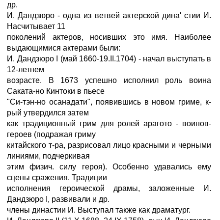
др.
И. Дандзюро - одна из ветвей актерской дина' стии И.
Насчитывает 11
поколений актеров, носивших это имя. Наиболее
выдающимися актерами были:
И. Дандзюро I (май 1660-19.II.1704) - начал выступать в
12-летнем
возрасте. В 1673 успешно исполнил роль воина
Саката-но Кинтоки в пьесе
"Си-тэн-но осанадати", появившись в новом гриме, к-
рый утвердился затем
как традиционный грим для ролей арагото - воинов-
героев (подражая гриму
китайского т-ра, разрисовал лицо красными и черными
линиями, подчеркивая
этим физич. силу героя). Особенно удавались ему
сцены сражения. Традиции
исполнения героической драмы, заложенные И.
Дандзюро I, развивали и др.
члены династии И. Выступал также как драматург.