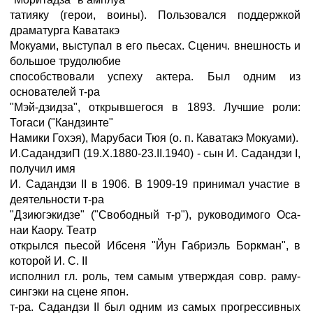
татияку (герои, воины). Пользовался поддержкой
драматурга Каватакэ
Мокуами, выступал в его пьесах. Сценич. внешность и
большое трудолюбие
способствовали успеху актера. Был одним из
основателей т-ра
"Мэй-дзидза", открывшегося в 1893. Лучшие роли:
Тогаси ("Кандзинте"
Намики Гохэя), Марубаси Тюя (о. п. Каватакэ Мокуами).
И.СадандзиП (19.X.1880-23.II.1940) - сын И. Садандзи I,
получил имя
И. Садандзи II в 1906. В 1909-19 принимал участие в
деятельности т-ра
"Дзиюгэкидзе" ("Свободный т-р"), руководимого Оса-
наи Каору. Театр
открылся пьесой Ибсеня "Йун Габриэль Боркман", в
которой И. С. II
исполнил гл. роль, тем самым утверждая совр. раму-
сингэки на сцене япон.
т-ра. Садандзи II был одним из самых прогрессивных