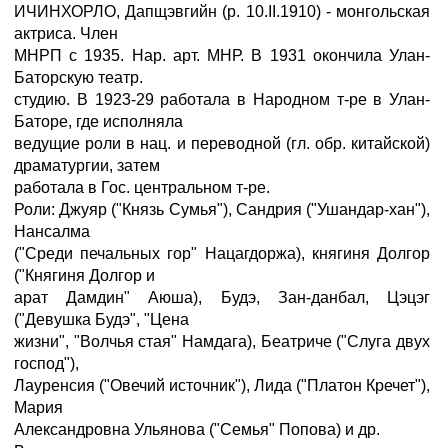
ИЧИНХОРЛО, Дапщэвгийн (р. 10.II.1910) - монгольская
актриса. Член
МНРП с 1935. Нар. арт. МНР. В 1931 окончила Улан-
Баторскую театр.
студию. В 1923-29 работала в Народном т-ре в Улан-
Баторе, где исполняла
ведущие роли в нац. и переводной (гл. обр. китайской)
драматургии, затем
работала в Гос. центральном т-ре.
Роли: Джуяр ("Князь Сумья"), Сандрия ("Ушандар-хан"),
Нансалма
("Среди печальных гор" Нацагдоржа), княгиня Долгор
("Княгиня Долгор и
арат Дамдин" Аюша), Будэ, Зан-данбал, Цэцэг
("Девушка Будэ", "Цена
жизни", "Волчья стая" Намдага), Беатриче ("Слуга двух
господ"),
Лауренсия ("Овечий источник"), Лида ("Платон Кречет"),
Мария
Александровна Ульянова ("Семья" Попова) и др.