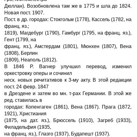
Дюллан). Возобновлена там же в 1775 и шла до 1824.
Новая пост. 1907.
Пост. в др. городах: Стокгольм (1778), Кассель (1782, на
франц. яз.;
1819), Магдебург (1790), Гамбург (1795, на франц. яз.),
Гент (1799, на
франц. яз.), Амстердам (1801), Мюнхен (1807), Вена
(1808), Берлин
(1809), Неаполь (1812).
В 1846 Р. Вагнер улучшил перевод, изменил
оркестровку оперы и сочинил
неск. новых речитативов к 3-му акту. В этой редакции
пост. 24 февр. 1847
в Дрездене и затем во мн. т-рах Германии. В этой же
ред. ставилась в
городах: Копенгаген (1861), Вена (1867). Прага (1872,
1921), Христиания
(1875, на дат. яз.), Брюссель (1910), Загреб (1933),
Филадельфия (1935,
на франц. яз.), Глазго (1937), Будапешт (1937).