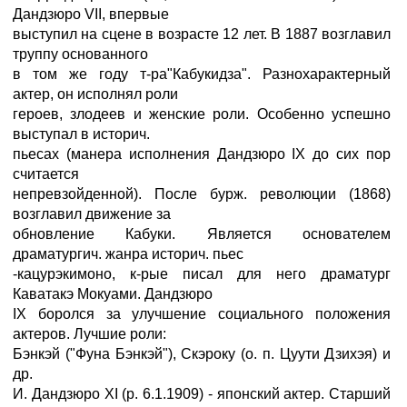
Дандзюро VII, впервые
выступил на сцене в возрасте 12 лет. В 1887 возглавил
труппу основанного
в том же году т-ра"Кабукидза". Разнохарактерный
актер, он исполнял роли
героев, злодеев и женские роли. Особенно успешно
выступал в историч.
пьесах (манера исполнения Дандзюро IX до сих пор
считается
непревзойденной). После бурж. революции (1868)
возглавил движение за
обновление Кабуки. Является основателем
драматургич. жанра историч. пьес
-кацурэкимоно, к-рые писал для него драматург
Каватакэ Мокуами. Дандзюро
IX боролся за улучшение социального положения
актеров. Лучшие роли:
Бэнкэй ("Фуна Бэнкэй"), Скэроку (о. п. Цуути Дзихэя) и
др.
И. Дандзюро XI (р. 6.1.1909) - японский актер. Старший