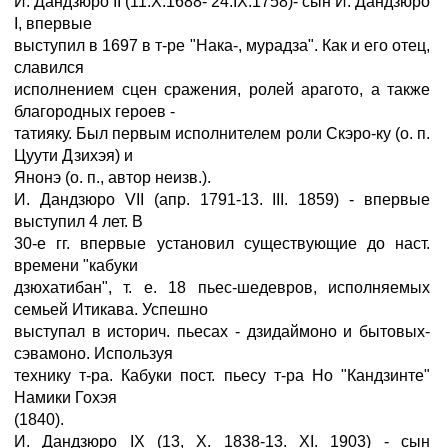
И. Дандзюро II (11.X.1688- 24.IX.1758)- сын И. Дандзюро
I, впервые
выступил в 1697 в т-ре "Нака-, мурадза". Как и его отец,
славился
исполнением сцен сражения, ролей арагото, а также
благородных героев -
татияку. Был первым исполнителем роли Скэро-ку (о. п.
Цуути Дзихэя) и
Янонэ (о. п., автор неизв.).
И. Дандзюро VII (апр. 1791-13. III. 1859) - впервые
выступил 4 лет. В
30-е гг. впервые установил существующие до наст.
времени "кабуки
дзюхатибан", т. е. 18 пьес-шедевров, исполняемых
семьей Итикава. Успешно
выступал в историч. пьесах - дзидаймоно и бытовых-
сэвамоно. Используя
технику т-ра. Кабуки пост. пьесу т-ра Но "Кандзинте"
Намики Гохэя
(1840).
И. Дандзюро IX (13, X. 1838-13. XI. 1903) - сын