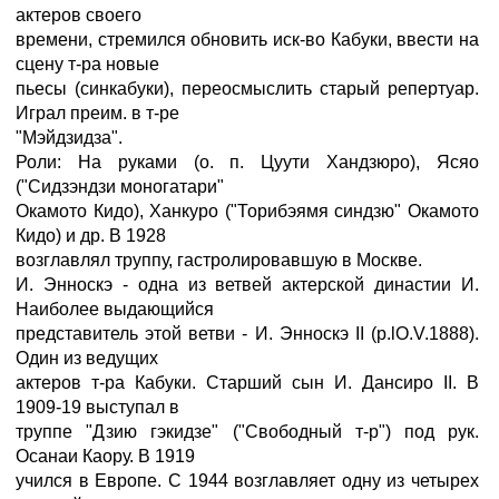
актеров своего
времени, стремился обновить иск-во Кабуки, ввести на
сцену т-ра новые
пьесы (синкабуки), переосмыслить старый репертуар.
Играл преим. в т-ре
"Мэйдзидза".
Роли: На руками (о. п. Цуути Хандзюро), Ясяо
("Сидзэндзи моногатари"
Окамото Кидо), Ханкуро ("Торибэямя синдзю" Окамото
Кидо) и др. В 1928
возглавлял труппу, гастролировавшую в Москве.
И. Энноскэ - одна из ветвей актерской династии И.
Наиболее выдающийся
представитель этой ветви - И. Энноскэ II (p.lO.V.1888).
Один из ведущих
актеров т-ра Кабуки. Старший сын И. Дансиро II. В
1909-19 выступал в
труппе "Дзию гэкидзе" ("Свободный т-р") под рук.
Осанаи Каору. В 1919
учился в Европе. С 1944 возглавляет одну из четырех