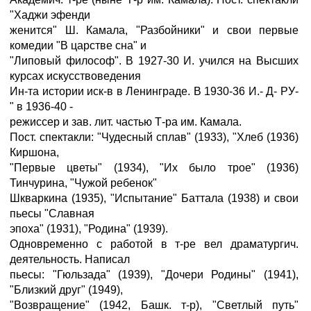
"Хаджи эфенди
женится" Ш. Камала, "Разбойники" и свои первые
комедии "В царстве сна" и
"Липовый философ". В 1927-30 И. учился на Высших
курсах искусствоведения
Ин-та истории иск-в в Ленинграде. В 1930-36 И.- Д- РУ-
" в 1936-40 -
режиссер и зав. лит. частью Т-ра им. Камала.
Пост. спектакли: "Чудесный сплав" (1933), "Хлеб (1936)
Киршона,
"Первые цветы" (1934), "Их было трое" (1936)
Тинчурина, "Чужой ребенок"
Шкваркина (1935), "Испытание" Баттала (1938) и свои
пьесы "Славная
эпоха" (1931), "Родина" (1939).
Одновременно с работой в т-ре вел драматургич.
деятельность. Написал
пьесы: "Гюльзада" (1939), "Дочери Родины" (1941),
"Близкий друг" (1949),
"Возвращение" (1942, Башк. т-р), "Светлый путь"