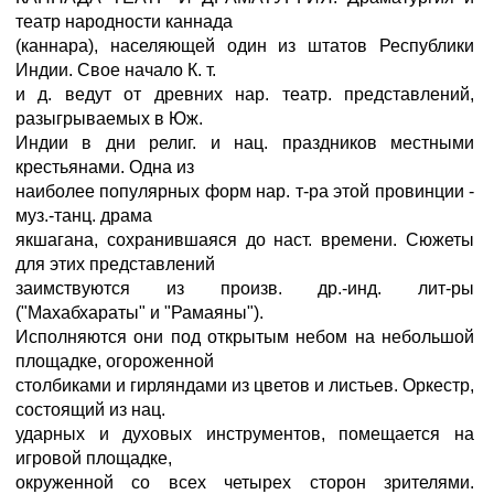
театр народности каннада
(каннара), населяющей один из штатов Республики
Индии. Свое начало К. т.
и д. ведут от древних нар. театр. представлений,
разыгрываемых в Юж.
Индии в дни религ. и нац. праздников местными
крестьянами. Одна из
наиболее популярных форм нар. т-ра этой провинции -
муз.-танц. драма
якшагана, сохранившаяся до наст. времени. Сюжеты
для этих представлений
заимствуются из произв. др.-инд. лит-ры
("Махабхараты" и "Рамаяны").
Исполняются они под открытым небом на небольшой
площадке, огороженной
столбиками и гирляндами из цветов и листьев. Оркестр,
состоящий из нац.
ударных и духовых инструментов, помещается на
игровой площадке,
окруженной со всех четырех сторон зрителями.