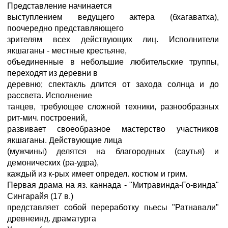
Представление начинается
выступлением ведущего актера (бхагаватха),
поочередно представляющего
зрителям всех действующих лиц. Исполнители
якшаганы - местные крестьяне,
объединенные в небольшие любительские труппы,
переходят из деревни в
деревню; спектакль длится от захода солнца и до
рассвета. Исполнение
танцев, требующее сложной техники, разнообразных
рит-мич. построений,
развивает своеобразное мастерство участников
якшаганы. Действующие лица
(мужчины) делятся на благородных (саутья) и
демонических (ра-удра),
каждый из к-рых имеет определ. костюм и грим.
Первая драма на яз. каннада - "Митравинда-Го-винда"
Сингарайя (17 в.)
представляет собой переработку пьесы "Ратнавали"
древнеинд. драматурга