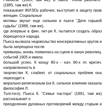
(1885, там же) К.
показывает ЖИЗЕЬ рабочих, выступает в защиту прав
женщин. Социальные
мотивы звучат еще сильнее в пьесе "Дети горькой
судьбы" (1888, там же),
где впервые в фин. лит-ре К. пытается создать образ
борющегося народа.
Пьеса вызвала недовольство консервативных кругов и
была запрещена после
премьеры, вновь появилась на сцене в канун революц.
событий 1905 и имела
большой успех. К концу 80-х - нач. 90-х rrr. критич.
направленность в
творчестве К. слабеет, от социальных проблем она
переходит к
морально-религиозным (на К. сильное влияние оказала
философия Л.
Толстого). Пьеса К. "Семья пастора" (1891, там же)
рассказывает о
преодолении духовных противоречий между старым и