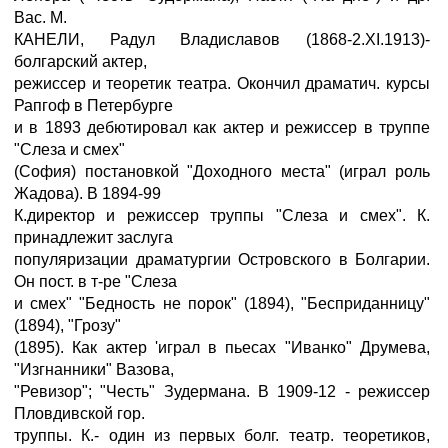
Вас. М.
КАНЕЛИ, Радул Владиславов (1868-2.XI.1913)-
болгарский актер,
режиссер и теоретик театра. Окончил драматич. курсы
Рапгоф в Петербурге
и в 1893 дебютировал как актер и режиссер в труппе
"Слеза и смех"
(София) постановкой "Доходного места" (играл роль
Жадова). В 1894-99
К.директор и режиссер труппы "Слеза и смех". К.
принадлежит заслуга
популяризации драматургии Островского в Болгарии.
Он пост. в т-ре "Слеза
и смех" "Бедность не порок" (1894), "Бесприданницу"
(1894), "Грозу"
(1895). Как актер 'играл в пьесах "Иванко" Друмева,
"Изгнанники" Вазова,
"Ревизор"; "Честь" Зудермана. В 1909-12 - режиссер
Пловдивской гор.
труппы. К.- один из первых болг. театр. теоретиков,