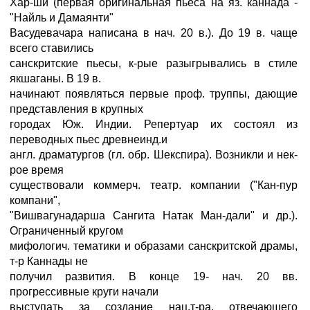
Хар-ши (первая оригинальная пьеса на яз. каннада -
"Найль и Дамаянти"
Васудевачара написана в нач. 20 в.). До 19 в. чаще
всего ставились
санскритские пьесы, к-рые разыгрывались в стиле
якшаганы. В 19 в.
начинают появляться первые проф. труппы, дающие
представления в крупных
городах Юж. Индии. Репертуар их состоял из
переводных пьес древнеинд.и
англ. драматургов (гл. обр. Шекспира). Возникли и нек-
рое время
существовали коммерч. театр. компании ("Кан-пур
компани",
"Вишвагунадарша Сангита Натак Ман-дали" и др.).
Ограниченный кругом
мифологич. тематики и образами санскритской драмы,
т-р Каннады не
получил развития. В конце 19- нач. 20 вв.
прогрессивные круги начали
выступать за создание нац.т-ра, отвечающего