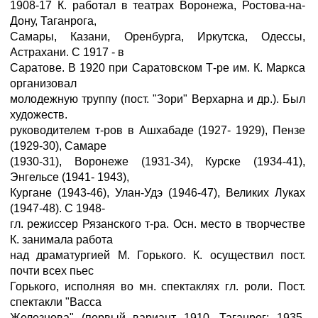
1908-17 К. работал в театрах Воронежа, Ростова-на-
Дону, Таганрога,
Самары, Казани, Оренбурга, Иркутска, Одессы,
Астрахани. С 1917 - в
Саратове. В 1920 при Саратовском Т-ре им. К. Маркса
организовал
молодежную труппу (пост. "Зори" Верхарна и др.). Был
художеств.
руководителем т-ров в Ашхабаде (1927- 1929), Пензе
(1929-30), Самаре
(1930-31), Воронеже (1931-34), Курске (1934-41),
Энгельсе (1941- 1943),
Кургане (1943-46), Улан-Удэ (1946-47), Великих Луках
(1947-48). С 1948-
гл. режиссер Рязанского т-ра. Осн. место в творчестве
К. занимала работа
над драматургией М. Горького. К. осуществил пост.
почти всех пьес
Горького, исполняя во мн. спектаклях гл. роли. Пост.
спектакли "Васса
Железнова" (первый вариант 1910, Таганрог; 1935,