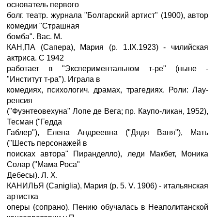
основатель первого
болг. театр. журнала "Болгарский артист" (1900), автор
комедии "Страшная
бомба". Вас. М.
КАН‚ПА (Сапера), Мария (р. 1.IX.1923) - чилийская
актриса. С 1942
работает в "Экспериментальном т-ре" (ныне -
"Институт т-ра"). Играла в
комедиях, психологич. драмах, трагедиях. Роли: Лау-
ренсия
("Фуэнтеовехуна" Лопе де Вега; пр. Каупо-ликан, 1952),
Тесман ("Гедда
Габлер"), Елена Андреевна ("Дядя Ваня"), Мать
("Шесть персонажей в
поисках автора" Пиранделло), леди Макбет, Моника
Солар ("Мама Роса"
Дебесы). Л. X.
КАНИЛЬЯ (Caniglia), Мария (р. 5. V. 1906) - итальянская
артистка
оперы (сопрано). Пению обучалась в Неаполитанской