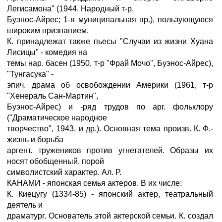
Легисамона" (1944, Народный т-р,
Буэнос-Айрес; 1-я муниципальная пр.), пользующуюся
широким признанием.
К. принадлежат также пьесы "Случаи из жизни Хуана
Лисицы" - комедия на
темы нар. басен (1950, т-р "Фрай Мочо", Буэнос-Айрес),
"Тунгасука" -
эпич. драма об освобождении Америки (1961, т-р
"Хенераль Сан-Мартин",
Буэнос-Айрес) и -ряд трудов по арг. фольклору
("Драматическое народное
творчество", 1943, и др.). Основная тема произв. К. Ф.-
жизнь и борьба
аргент. тружеников против угнетателей. Образы их
носят обобщенный, порой
символистский характер. Ал. Р.
КАНАМИ - японская семья актеров. В их числе:
К. Киецугу (1334-85) - японский актер, театральный
деятель и
драматург. Основатель этой актерской семьи. К. создал