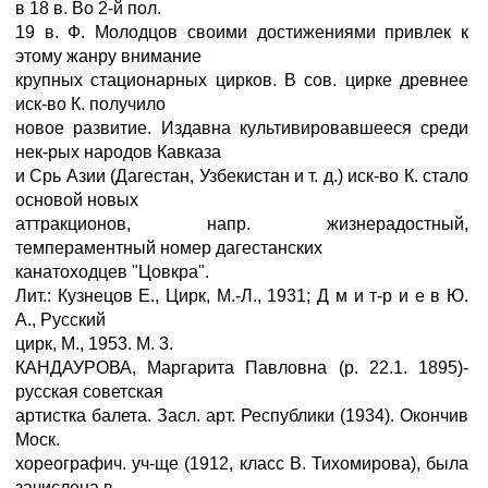
в 18 в. Во 2-й пол.
19 в. Ф. Молодцов своими достижениями привлек к
этому жанру внимание
крупных стационарных цирков. В сов. цирке древнее
иск-во К. получило
новое развитие. Издавна культивировавшееся среди
нек-рых народов Кавказа
и Срь Азии (Дагестан, Узбекистан и т. д.) иск-во К. стало
основой новых
аттракционов, напр. жизнерадостный,
темпераментный номер дагестанских
канатоходцев "Цовкра".
Лит.: Кузнецов Е., Цирк, М.-Л., 1931; Д м и т-р и е в Ю.
А., Русский
цирк, М., 1953. М. 3.
КАНДАУРОВА, Маргарита Павловна (р. 22.1. 1895)-
русская советская
артистка балета. Засл. арт. Республики (1934). Окончив
Моск.
хореографич. уч-ще (1912, класс В. Тихомирова), была
зачислена в