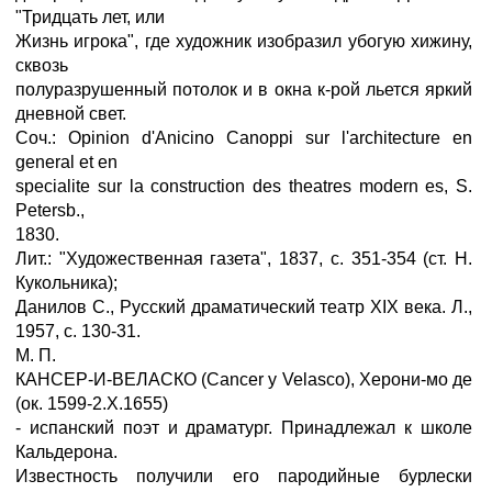
"Тридцать лет, или
Жизнь игрока", где художник изобразил убогую хижину,
сквозь
полуразрушенный потолок и в окна к-рой льется яркий
дневной свет.
Соч.: Opinion d'Anicino Canoppi sur l'architecture en
general et en
specialite sur la construction des theatres modern es, S.
Petersb.,
1830.
Лит.: "Художественная газета", 1837, с. 351-354 (ст. Н.
Кукольника);
Данилов С., Русский драматический театр XIX века. Л.,
1957, с. 130-31.
M. П.
КАНСЕР-И-ВЕЛАСКО (Cancer у Velasco), Херони-мо де
(ок. 1599-2.X.1655)
- испанский поэт и драматург. Принадлежал к школе
Кальдерона.
Известность получили его пародийные бурлески