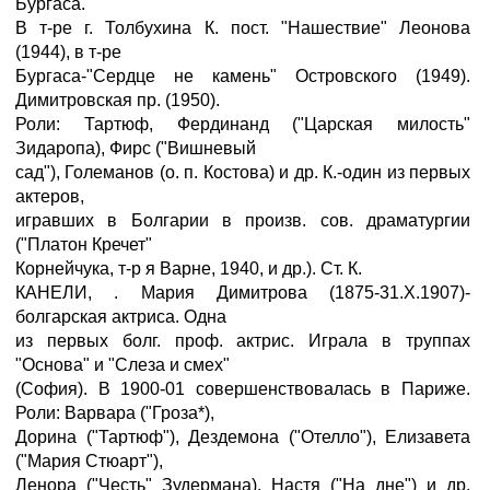
Бургаса.
В т-ре г. Толбухина К. пост. "Нашествие" Леонова
(1944), в т-ре
Бургаса-"Сердце не камень" Островского (1949).
Димитровская пр. (1950).
Роли: Тартюф, Фердинанд ("Царская милость"
Зидаропа), Фирс ("Вишневый
сад"), Големанов (о. п. Костова) и др. К.-один из первых
актеров,
игравших в Болгарии в произв. сов. драматургии
("Платон Кречет"
Корнейчука, т-р я Варне, 1940, и др.). Ст. К.
КАНЕЛИ, . Мария Димитрова (1875-31.X.1907)-
болгарская актриса. Одна
из первых болг. проф. актрис. Играла в труппах
"Основа" и "Слеза и смех"
(София). В 1900-01 совершенствовалась в Париже.
Роли: Варвара ("Гроза*),
Дорина ("Тартюф"), Дездемона ("Отелло"), Елизавета
("Мария Стюарт"),
Ленора ("Честь" Зудермана), Настя ("На дне") и др.