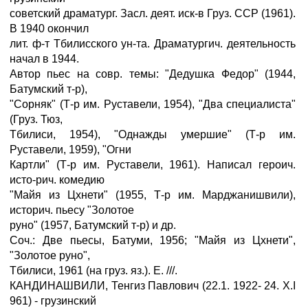
советский драматург. Засл. деят. иск-в Груз. ССР (1961).
В 1940 окончил
лит. ф-т Тбилисского ун-та. Драматургич. деятельность
начал в 1944.
Автор пьес на совр. темы: "Дедушка Федор" (1944,
Батумский т-р),
"Сорняк" (Т-р им. Руставели, 1954), "Два специалиста"
(Груз. Тюз,
Тбилиси, 1954), "Однажды умершие" (Т-р им.
Руставели, 1959), "Огни
Картли" (Т-р им. Руставели, 1961). Написал героич.
исто-рич. комедию
"Майя из Цхнети" (1955, Т-р им. Марджанишвили),
историч. пьесу "Золотое
руно" (1957, Батумский т-р) и др.
Соч.: Две пьесы, Батуми, 1956; "Майя из Цхнети",
"Золотое руно",
Тбилиси, 1961 (на груз. яз.). Е. ///.
КАНДИНАШВИЛИ, Тенгиз Павлович (22.1. 1922- 24. X.I
961) - грузинский