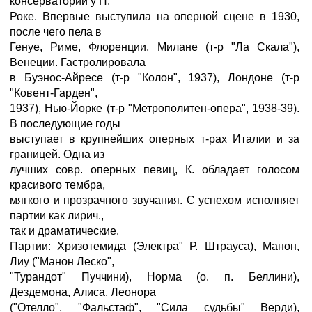
консерватории у П.
Роке. Впервые выступила на оперной сцене в 1930,
после чего пела в
Генуе, Риме, Флоренции, Милане (т-р "Ла Скала"),
Венеции. Гастролировала
в Буэнос-Айресе (т-р "Колон", 1937), Лондоне (т-р
"Ковент-Гарден",
1937), Нью-Йорке (т-р "Метрополитен-опера", 1938-39).
В последующие годы
выступает в крупнейших оперных т-рах Италии и за
границей. Одна из
лучших совр. оперных певиц, К. обладает голосом
красивого тембра,
мягкого и прозрачного звучания. С успехом исполняет
партии как лирич.,
так и драматические.
Партии: Хризотемида (Электра" Р. Штрауса), Манон,
Лиу ("Манон Леско",
"Турандот" Пуччини), Норма (о. п. Беллини),
Дездемона, Алиса, Леонора
("Отелло", "Фальстаф", "Сила судьбы" Верди),