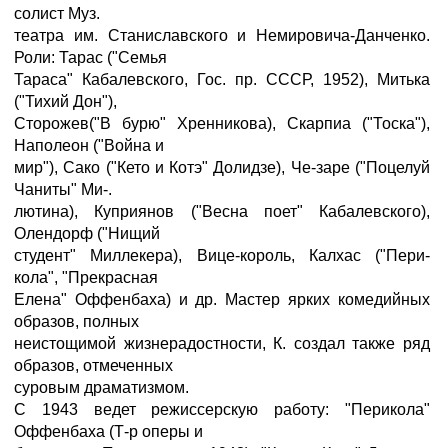
солист Муз.
театра им. Станиславского и Немировича-Данченко.
Роли: Тарас ("Семья
Тараса" Кабалевского, Гос. пр. СССР, 1952), Митька
("Тихий Дон"),
Сторожев("В бурю" Хренникова), Скарпиа ("Тоска"),
Наполеон ("Война и
мир"), Сако ("Кето и Котэ" Долидзе), Че-заре ("Поцелуй
Чаниты" Ми-.
лютина), Куприянов ("Весна поет" Кабалевского),
Олендорф ("Нищий
студент" Миллекера), Вице-король, Калхас ("Пери-
кола", "Прекрасная
Елена" Оффенбаха) и др. Мастер ярких комедийных
образов, полных
неистощимой жизнерадостности, К. создал также ряд
образов, отмеченных
суровым драматизмом.
С 1943 ведет режиссерскую работу: "Перикола"
Оффенбаха (Т-р оперы и