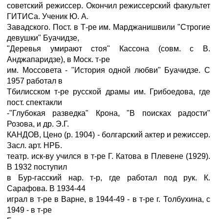
советский режиссер. Окончил режиссерский факультет
ГИТИСа. Ученик Ю. А.
Завадского. Пост. в Т-ре им. Марджанишвили "Строгие
девушки" Буачидзе,
"Деревья умирают стоя" Кассона (совм. с В.
Анджапаридзе), в Моск. т-ре
им. Моссовета - "История одной любви" Буачидзе. С
1957 работал в
Тбилисском т-ре русской драмы им. Грибоедова, где
пост. спектакли
-"Глубокая разведка" Крона, "В поисках радости"
Розова, и др. Э.Г.
КАНДОВ, Цено (р. 1904) - болгарский актер и режиссер.
Засл. арт. НРБ.
театр. иск-ву учился в т-ре Г. Катова в Плевене (1929).
В 1932 поступил
в Бур-гасский нар. т-р, где работал под рук. К.
Сарафова. В 1934-44
играл в т-ре в Варне, в 1944-49 - в т-ре г. Толбухина, с
1949 - в т-ре