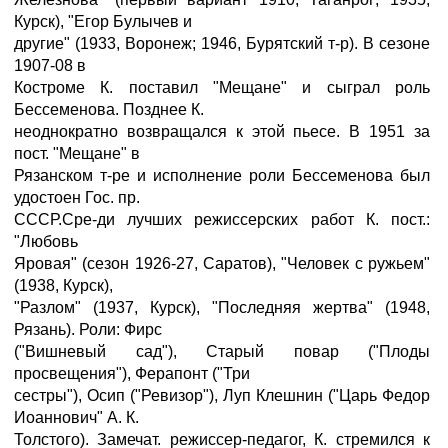
Курск), "Егор Булычев и
другие" (1933, Воронеж; 1946, Бурятский т-р). В сезоне
1907-08 в
Костроме К. поставил "Мещане" и сыграл роль
Бессеменова. Позднее К.
неоднократно возвращался к этой пьесе. В 1951 за
пост. "Мещане" в
Рязанском т-ре и исполнение роли Бессеменова был
удостоен Гос. пр.
СССР.Сре-ди лучших режиссерских работ К. пост.:
"Любовь
Яровая" (сезон 1926-27, Саратов), "Человек с ружьем"
(1938, Курск),
"Разлом" (1937, Курск), "Последняя жертва" (1948,
Рязань). Роли: Фирс
("Вишневый сад"), Старый повар ("Плоды
просвещения"), Ферапонт ("Три
сестры"), Осип ("Ревизор"), Луп Клешнин ("Царь Федор
Иоаннович" А. К.
Толстого). Замечат. режиссер-педагог, К. стремился к