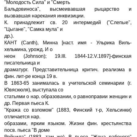
"Молодость Сила" и "Смерть
Бальдовиноса", высмеивавшая рыцарство и
вызвавшая нарекания инквизиции.
К. принадлежит св. 20 интермедий ("Слепые",
"Цыгане", "Самка мула" и
др.).
КАНТ (Canth), Минна [наст. имя - Ульрика Виль-
хельмина, урожд. И о
неон (Johnson); 19.III. 1844-12.V.1897]-финская
писательница и
драматург. Представительница критич. реализма в
фин. лит-ре конца 19 в.
В 1863-65 занималась в учительской семинарии (г.
Ювяскюля), выступала со
статьями о нар. образовании, о равноправии женщин и
др. Первая пьеса К.
"Кража со взломом" (1883, Финский т-р, Хельсинки)
отличается нар.
образами, ярким языком. Жизни фин. крестьянства
посв. пьеса "В доме
Ройнила" (1883, там же). В пьесе "Жена рабочего"