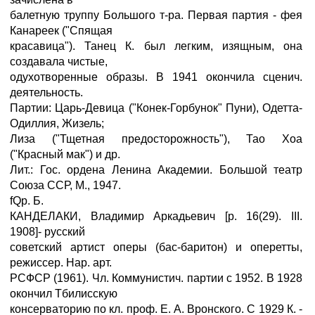
балетную труппу Большого т-ра. Первая партия - фея
Канареек ("Спящая
красавица"). Танец К. был легким, изящным, она
создавала чистые,
одухотворенные образы. В 1941 окончила сценич.
деятельность.
Партии: Царь-Девица ("Конек-Горбунок" Пуни), Одетта-
Одиллия, Жизель;
Лиза ("Тщетная предосторожность"), Тао Хоа
("Красный мак") и др.
Лит.: Гос. ордена Ленина Академии. Большой театр
Союза ССР, М., 1947.
fQp. Б.
КАНДЕЛАКИ, Владимир Аркадьевич [р. 16(29). III.
1908]- русский
советский артист оперы (бас-баритон) и оперетты,
режиссер. Нар. арт.
РСФСР (1961). Чл. Коммунистич. партии с 1952. В 1928
окончил Тбилисскую
консерваторию по кл. проф. Е. А. Вронского. С 1929 К. -