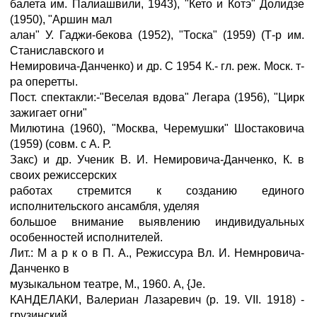
балета им. Палиашвили, 1943), "Кето и Котэ" Долидзе
(1950), "Аршин мал
алан" У. Гаджи-бекова (1952), "Тоска" (1959) (Т-р им.
Станиславского и
Немировича-Данченко) и др. С 1954 К.- гл. реж. Моск. т-
ра оперетты.
Пост. спектакли:-"Веселая вдова" Легара (1956), "Цирк
зажигает огни"
Милютина (1960), "Москва, Черемушки" Шостаковича
(1959) (совм. с А. Р.
Закс) и др. Ученик В. И. Немировича-Данченко, К. в
своих режиссерских
работах стремится к созданию единого
исполнительского ансамбля, уделяя
большое внимание выявлению индивидуальных
особенностей исполнителей.
Лит.: М а р к о в П. А., Режиссура Вл. И. Немнровича-
Данченко в
музыкальном театре, М., 1960. A, {Je.
КАНДЕЛАКИ, Валериан Лазаревич (р. 19. VII. 1918) -
грузинский