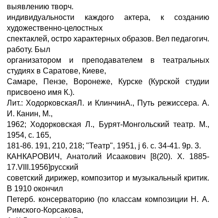
выявлению творч.
индивидуальности каждого актера, к созданию
художественно-целостных
спектаклей, остро характерных образов. Вел педагогич.
работу. Был
организатором и преподавателем в театральных
студиях в Саратове, Киеве,
Самаре, Пензе, Воронеже, Курске (Курской студии
присвоено имя К.).
Лит.: ХодорковскаяЛ. и КлинчинА., Путь режиссера. А.
И. Канин, М.,
1962; Ходорковская Л., Бурят-Монгольский театр. М.,
1954, с. 165,
181-86. 191, 210, 218; "Театр", 1951, ј 6. с. 34-41. 9р. 3.
КАНКАРОВИЧ, Анатолий Исаакович [8(20). X. 1885-
17.VIII.1956]русский
советский дирижер, композитор и музыкальный критик.
В 1910 окончил
Петерб. консерваторию (по классам композиции Н. А.
Римского-Корсакова,