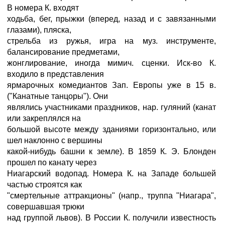
В номера К. входят
ходьба, бег, прыжки (вперед, назад и с завязанными
глазами), пляска,
стрельба из ружья, игра на муз. инструменте,
балансирование предметами,
жонглирование, иногда мимич. сценки. Иск-во К.
входило в представления
ярмарочных комедиантов Зап. Европы уже в 15 в.
("Канатные танцоры"). Они
являлись участниками праздников, нар. гуляний (канат
или закреплялся на
большой высоте между зданиями горизонтально, или
шел наклонно с вершины
какой-нибудь башни к земле). В 1859 К. Э. Блонден
прошел по канату через
Ниагарский водопад. Номера К. на Западе большей
частью строятся как
"смертельные аттракционы" (напр., труппа "Ниагара",
совершавшая трюки
над группой львов). В России К. получили известность