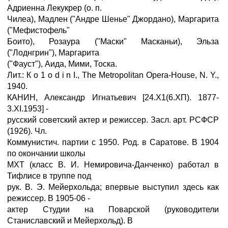
Адриенна Лекукрер (о. п.
Чилеа), Мадлен ("Андре Шенье" Джордано), Маргарита
("Мефистофель"
Боито), Розаура ("Маски" Масканьи), Эльза
("Лоднгрин"), Маргарита
("Фауст"), Аида, Мими, Тоска.
Лит.: К о 1 о d i n I., The Metropolitan Opera-House, N. Y.,
1940.
КАНИН, Александр Игнатьевич [24.Х1(6.ХП). 1877-
3.XI.1953] -
русский советский актер и режиссер. Засл. арт. РСФСР
(1926). Чл.
Коммунистич. партии с 1950. Род. в Саратове. В 1904
по окончании школы
МХТ (класс В. И. Немировича-Данченко) работал в
Тифлисе в труппе под
рук. В. Э. Мейерхольда; впервые выступил здесь как
режиссер. В 1905-06 -
актер Студии на Поварской (руководители
Станиславский и Мейерхольд). В