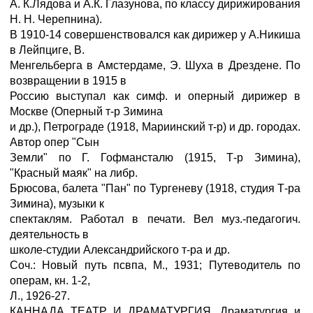
А. К.Лядова и А.К. Глазунова, по классу дирижирования
Н. Н. Черепнина).
В 1910-14 совершенствовался как дирижер у А.Никиша
в Лейпциге, В.
Менгельберга в Амстердаме, Э. Шуха в Дрездене. По
возвращении в 1915 в
Россию выступал как симф. и оперный дирижер в
Москве (Оперный т-р Зимина
и др.), Петрограде (1918, Мариинский т-р) и др. городах.
Автор опер "Сын
Земли" по Г. Гофмансталю (1915, Т-р Зимина),
"Красный маяк" на либр.
Брюсова, балета "Пан" по Тургеневу (1918, студия Т-ра
Зимина), музыки к
спектаклям. Работал в печати. Вел муз.-педагогич.
деятельность в
школе-студии Александрийского т-ра и др.
Соч.: Новый путь псвпа, М., 1931; Путеводитель по
операм, кн. 1-2,
Л., 1926-27.
КАННАДА ТЕАТР И ДРАМАТУРГИЯ. Драматургия и