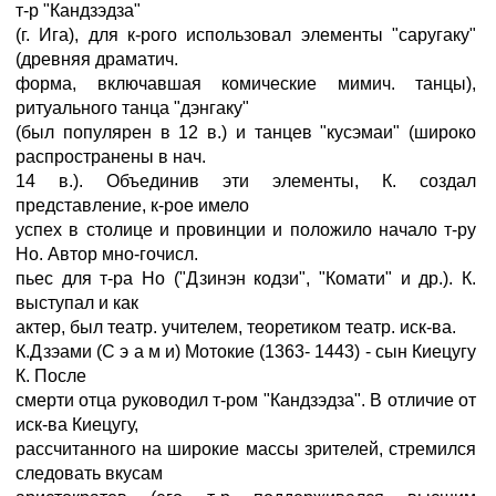
т-р "Кандзэдза"
(г. Ига), для к-рого использовал элементы "саругаку"
(древняя драматич.
форма, включавшая комические мимич. танцы),
ритуального танца "дэнгаку"
(был популярен в 12 в.) и танцев "кусэмаи" (широко
распространены в нач.
14 в.). Объединив эти элементы, К. создал
представление, к-рое имело
успех в столице и провинции и положило начало т-ру
Но. Автор мно-гочисл.
пьес для т-ра Но ("Дзинэн кодзи", "Комати" и др.). К.
выступал и как
актер, был театр. учителем, теоретиком театр. иск-ва.
К.Дзэами (С э а м и) Мотокие (1363- 1443) - сын Киецугу
К. После
смерти отца руководил т-ром "Кандзэдза". В отличие от
иск-ва Киецугу,
рассчитанного на широкие массы зрителей, стремился
следовать вкусам