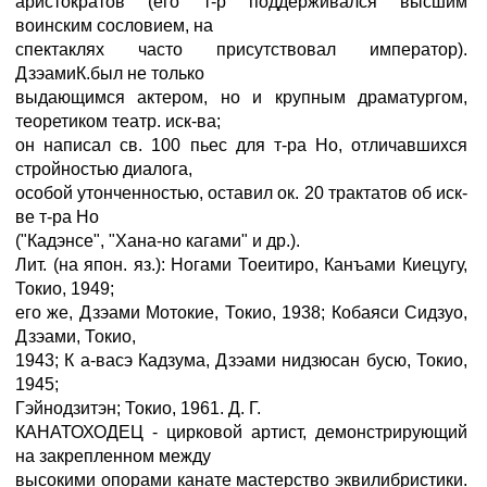
аристократов (его т-р поддерживался высшим
воинским сословием, на
спектаклях часто присутствовал император).
ДзэамиК.был не только
выдающимся актером, но и крупным драматургом,
теоретиком театр. иск-ва;
он написал св. 100 пьес для т-ра Но, отличавшихся
стройностью диалога,
особой утонченностью, оставил ок. 20 трактатов об иск-
ве т-ра Но
("Кадэнсе", "Хана-но кагами" и др.).
Лит. (на япон. яз.): Ногами Тоеитиро, Канъами Киецугу,
Токио, 1949;
его же, Дзэами Мотокие, Токио, 1938; Кобаяси Сидзуо,
Дзэами, Токио,
1943; К а-васэ Кадзума, Дзэами нидзюсан бусю, Токио,
1945;
Гэйнодзитэн; Токио, 1961. Д. Г.
КАНАТОХОДЕЦ - цирковой артист, демонстрирующий
на закрепленном между
высокими опорами канате мастерство эквилибристики.