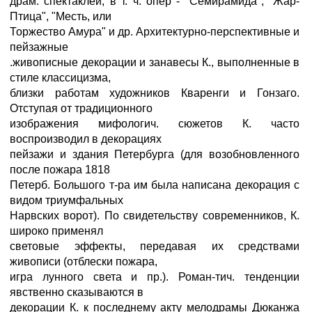
драм. спектаклей, в т. ч. опер - "Семирамида", "Жар-
Птица", "Месть, или
Торжество Амура" и др. Архитектурно-перспективные и
пейзажные
.живописные декорации и занавесы К., выполненные в
стиле классицизма,
близки работам художников Кваренги и Гонзаго.
Отступая от традиционного
изображения мифологич. сюжетов К. часто
воспроизводил в декорациях
пейзажи и здания Петербурга (для возобновленного
после пожара 1818
Петерб. Большого т-ра им была написана декорация с
видом триумфальных
Нарвских ворот). По свидетельству современников, К.
широко применял
световые эффекты, передавая их средствами
живописи (отблески пожара,
игра лунного света и пр.). Роман-тич. тенденции
явственно сказываются в
декорации К. к последнему акту мелодрамы Дюканжа