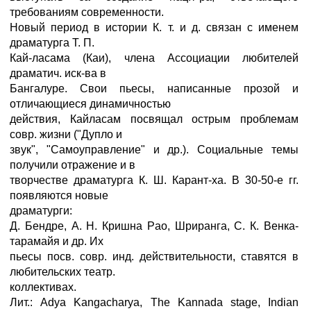
требованиям современности.
Новый период в истории К. т. и д. связан с именем
драматурга Т. П.
Кай-ласама (Каи), члена Ассоциации любителей
драматич. иск-ва в
Бангалуре. Свои пьесы, написанные прозой и
отличающиеся динамичностью
действия, Кайласам посвящал острым проблемам
совр. жизни ("Дупло и
звук", "Самоуправление" и др.). Социальные темы
получили отражение и в
творчестве драматурга К. Ш. Карант-ха. В 30-50-е гг.
появляются новые
драматурги:
Д. Бендре, А. Н. Кришна Pao, Шриранга, С. К. Венка-
тарамайя и др. Их
пьесы посв. совр. инд. действительности, ставятся в
любительских театр.
коллективах.
Лит.: Adya Kangacharya, The Kannada stage, Indian