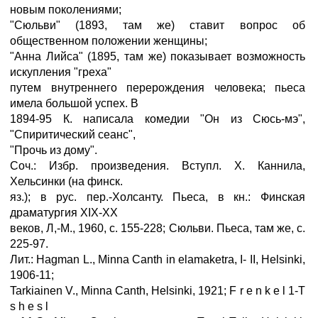
новым поколениями;
"Сюльви" (1893, там же) ставит вопрос об
общественном положении женщины;
"Анна Лийса" (1895, там же) показывает возможность
искупления "греха"
путем внутреннего перерождения человека; пьеса
имела большой успех. В
1894-95 К. написала комедии "Он из Сюсь-мэ",
"Спиритический сеанс",
"Прочь из дому".
Соч.: Избр. произведения. Вступл. X. Каннила,
Хельсинки (на финск.
яз.); в рус. пер.-Холсанту. Пьеса, в кн.: Финская
драматургия XIX-XX
веков, Л,-М., 1960, с. 155-228; Сюльви. Пьеса, там же, с.
225-97.
Лит.: Hagman L., Minna Canth in elamaketra, I- II, Helsinki,
1906-11;
Tarkiainen V., Minna Canth, Helsinki, 1921; F r e n k e l 1-T
s h e s l