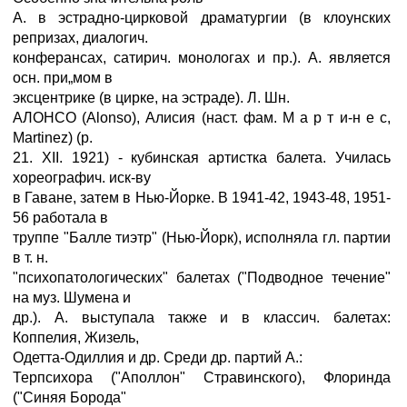
А. в эстрадно-цирковой драматургии (в клоунских
репризах, диалогич.
конферансах, сатирич. монологах и пр.). А. является
осн. при„мом в
эксцентрике (в цирке, на эстраде). Л. Шн.
АЛОНСО (Alonso), Алисия (наст. фам. М а р т и-н e с,
Martinez) (р.
21. XII. 1921) - кубинская артистка балета. Училась
хореографич. иск-ву
в Гаване, затем в Нью-Йорке. В 1941-42, 1943-48, 1951-
56 работала в
труппе "Балле тиэтр" (Нью-Йорк), исполняла гл. партии
в т. н.
"психопатологических" балетах ("Подводное течение"
на муз. Шумена и
др.). А. выступала также и в классич. балетах:
Коппелия, Жизель,
Одетта-Одиллия и др. Среди др. партий А.:
Терпсихора ("Аполлон" Стравинского), Флоринда
("Синяя Борода"