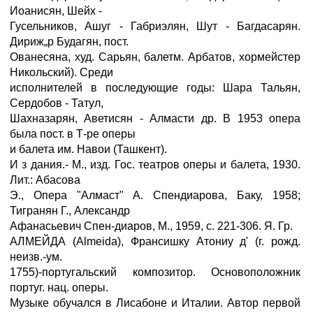
Иоанисян, Шейх -
Гусельников, Ашуг - Габриэлян, Шут - Багдасарян.
Дириж„р Будагян, пост.
Ованесяна, худ. Сарьян, балетм. Арбатов, хормейстер
Никольский). Среди
исполнителей в последующие годы: Шара Тальян,
Сердобов - Татул,
Шахназарян, Аветисян - Алмасти др. В 1953 опера
была пост. в Т-ре оперы
и балета им. Навои (Ташкент).
И з дания.- М., изд. Гос. театров оперы и балета, 1930.
Лит.: Абасова
Э., Опера "Алмаст" А. Спендиарова, Баку, 1958;
Тигранян Г., Александр
Афанасьевич Спен-диаров, М., 1959, с. 221-306. Я. Гр.
АЛМЕЙДА (Almeida), Франсишку Атониу д' (г. рожд.
неизв.-ум.
1755)-португальский композитор. Основоположник
португ. нац. оперы.
Музыке обучался в Лисабоне и Италии. Автор первой