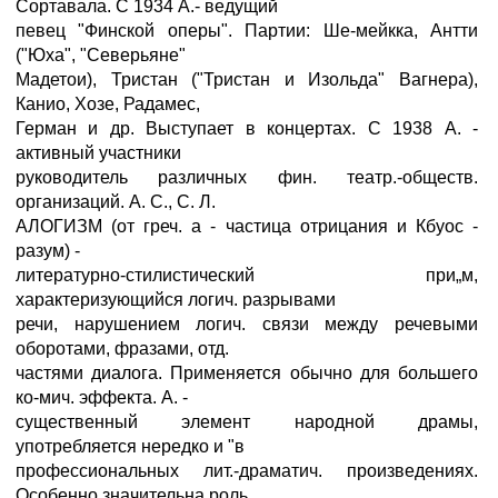
Сортавала. С 1934 А.- ведущий
певец "Финской оперы". Партии: Ше-мейкка, Антти
("Юха", "Северьяне"
Мадетои), Тристан ("Тристан и Изольда" Вагнера),
Канио, Хозе, Радамес,
Герман и др. Выступает в концертах. С 1938 А. -
активный участники
руководитель различных фин. театр.-обществ.
организаций. А. С., С. Л.
АЛОГИЗМ (от греч. a - частица отрицания и Кбуос -
разум) -
литературно-стилистический при„м,
характеризующийся логич. разрывами
речи, нарушением логич. связи между речевыми
оборотами, фразами, отд.
частями диалога. Применяется обычно для большего
ко-мич. эффекта. А. -
существенный элемент народной драмы,
употребляется нередко и "в
профессиональных лит.-драматич. произведениях.
Особенно значительна роль