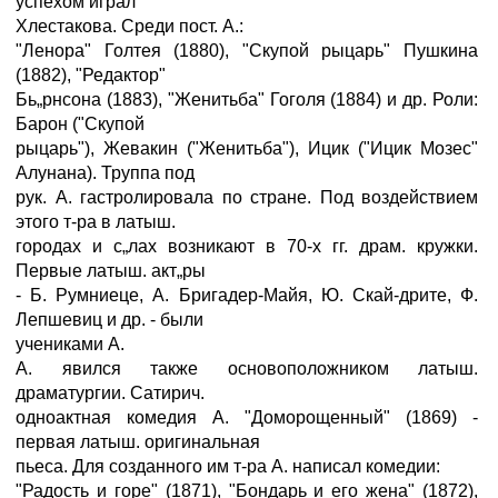
успехом играл
Хлестакова. Среди пост. А.:
"Ленора" Голтея (1880), "Скупой рыцарь" Пушкина
(1882), "Редактор"
Бь„рнсона (1883), "Женитьба" Гоголя (1884) и др. Роли:
Барон ("Скупой
рыцарь"), Жевакин ("Женитьба"), Ицик ("Ицик Мозес"
Алунана). Труппа под
рук. А. гастролировала по стране. Под воздействием
этого т-ра в латыш.
городах и с„лах возникают в 70-х гг. драм. кружки.
Первые латыш. акт„ры
- Б. Румниеце, А. Бригадер-Майя, Ю. Скай-дрите, Ф.
Лепшевиц и др. - были
учениками А.
А. явился также основоположником латыш.
драматургии. Сатирич.
одноактная комедия А. "Доморощенный" (1869) -
первая латыш. оригинальная
пьеса. Для созданного им т-ра А. написал комедии:
"Радость и горе" (1871), "Бондарь и его жена" (1872),