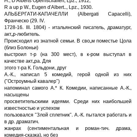
H., D'Alberts Opernsciiaffen, Lpz., 1912;
R a up p W., Eugen d'Albert.., Lpz., 1930.
АЛЬБЕРГАТИ-КАПАЧЕЛЛИ (Albergati Capacelli),
Франческо (29. IV.
1728-16. III. 1804) - итальянский писатель, драматург,
акт„р-любитель.
Происходил из знатной семьи. В сво„м поместье Цола
(близ Болоньи)
выстроил т-р (на 300 мест), в к-ром выступал в
качестве акт„ра. Для
этого т-ра К. Гольдони, друг
А.-К., написал 5 комедий, герой одной из них
("Остроумный кавалер")
напоминал самого А.* К. Комедии, написанные А.-К.,
насыщены
просветительскими идеями. Среди них наибольшей
известностью и успехом
пользовался "Злой сплетник". А.-К. пытался работать и
в др. драматич.
жанрах (сентиментальная и роман-тич. драма,
комедия-сказка), но без