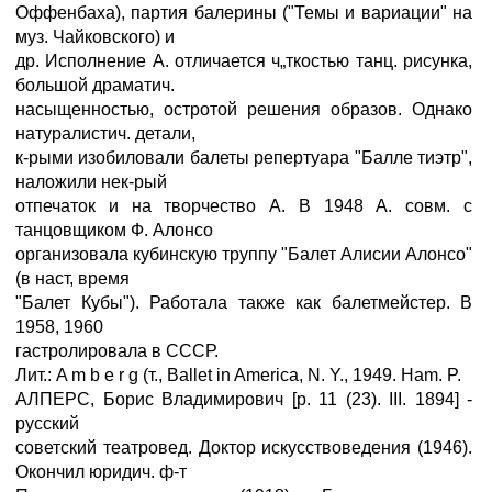
Оффенбаха), партия балерины ("Темы и вариации" на
муз. Чайковского) и
др. Исполнение А. отличается ч„ткостью танц. рисунка,
большой драматич.
насыщенностью, остротой решения образов. Однако
натуралистич. детали,
к-рыми изобиловали балеты репертуара "Балле тиэтр",
наложили нек-рый
отпечаток и на творчество А. В 1948 А. совм. с
танцовщиком Ф. Алонсо
организовала кубинскую труппу "Балет Алисии Алонсо"
(в наст, время
"Балет Кубы"). Работала также как балетмейстер. В
1958, 1960
гастролировала в СССР.
Лит.: A m b e r g (т., Ballet in America, N. Y., 1949. Ham. P.
АЛПЕРС, Борис Владимирович [р. 11 (23). III. 1894] -
русский
советский театровед. Доктор искусствоведения (1946).
Окончил юридич. ф-т