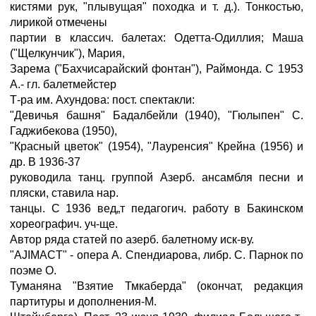
кистями рук, "плывущая" походка и т. д.). Тонкостью,
лирикой отмечены
партии в классич. балетах: Одетта-Одиллия; Маша
("Щелкунчик"), Мария,
Зарема ("Бахчисарайский фонтан"), Раймонда. С 1953
А.- гл. балетмейстер
Т-ра им. Ахундова: пост. спектакли:
"Девичья башня" Бадалбейли (1940), "Гюлыпен" С.
Гаджибекова (1950),
"Красный цветок" (1954), "Лауренсия" Крейна (1956) и
др. В 1936-37
руководила танц. группой Азерб. ансамбля песни и
пляски, ставила нар.
танцы. С 1936 вед„т педагогич. работу в Бакинском
хореографич. уч-ще.
Автор ряда статей по азерб. балетному иск-ву.
"AJIMACT" - опера А. Спендиарова, либр. С. Парнок по
поэме О.
Туманяна "Взятие Тмкаберда" (окончат, редакция
партитуры и дополнения-М.