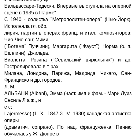
Бальдассаре-Тедески. Впервые выступила на оперной
сцене в 1935 в Парме*.
С 1940 - солистка "Метрополитен-опера" (Нью-Йорк).
Исполняла гл. обр.
лирич. партии в операх франц. и итал. композиторов:
Чио-Чио-сан; Мими
("Богема" Пуччини), Маргарита ("Фауст"), Норма (о. п.
Беллини), Джильда,
Виолетта; Розина ("Севильский цирюльник") и др.
Гастролировала в т-рах
Милана, Лондона, Парижа, Мадрида, Чикаго, Сан-
Франциско и др. городов.
Л. М.
АЛЬБАНИ (Albani), Эмма (наст. имя и фам. - Мари Луиз
Сесиль Л а ж „ н
е с;
Lajermesse) (1. XI. 1847-3. IV. 1930)-канадская артистка
оперы
(драматич. сопрано). По нац. француженка. Пению
обучалась у Ж. Дюпре в