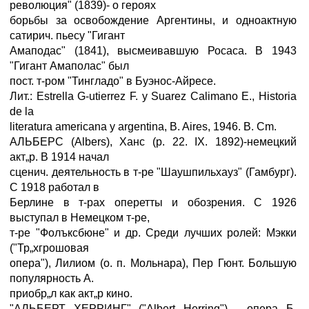
революция" (1839)- о героях
борьбы за освобождение Аргентины, и одноактную
сатирич. пьесу "Гигант
Амаподас" (1841), высмеивавшую Росаса. В 1943
"Гигант Амаполас" был
пост. т-ром "Тингладо" в Буэнос-Айресе.
Лит.: Estrella G-utierrez F. y Suarez Calimano E., Historia
de la
literatura americana y argentina, B. Aires, 1946. В. Cm.
АЛЬБЕРС (Albers), Ханс (р. 22. IX. 1892)-немецкий
акт„р. В 1914 начал
сценич. деятельность в т-ре "Шаушпильхауз" (Гамбург).
С 1918 работал в
Берлине в т-рах оперетты и обозрения. С 1926
выступал в Немецком т-ре,
т-ре "Фолъксбюне" и др. Среди лучших ролей: Мэкки
("Тр„хгрошовая
опера"), Лилиом (о. п. Мольнара), Пер Гюнт. Большую
популярность А.
приобр„л как акт„р кино.
"АЛЬБЕРТ ХЕРРИНГ" ("Albert Herring") - опера Б.