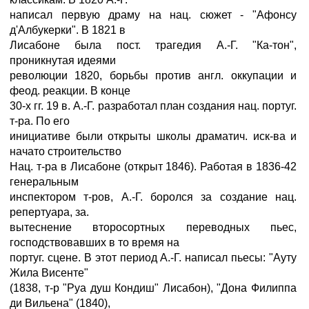
написал первую драму на нац. сюжет - "Афонсу
д'Албукерки". В 1821 в
Лисабоне была пост. трагедия А.-Г. "Ка-тон",
проникнутая идеями
революции 1820, борьбы против англ. оккупации и
феод. реакции. В конце
30-х гг. 19 в. А.-Г. разработал план создания нац. португ.
т-ра. По его
инициативе были открыты школы драматич. иск-ва и
начато строительство
Нац. т-ра в Лисабоне (открыт 1846). Работая в 1836-42
генеральным
инспектором т-ров, А.-Г. боролся за создание нац.
репертуара, за.
вытеснение второсортных переводных пьес,
господствовавших в то время на
португ. сцене. В этот период А.-Г. написал пьесы: "Ауту
Жила Висенте"
(1838, т-р "Руа душ Кондиш" Лисабон), "Дона Филиппа
ди Вильена" (1840),