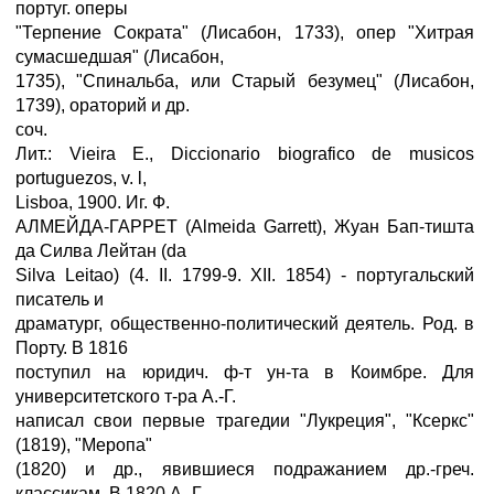
португ. оперы
"Терпение Сократа" (Лисабон, 1733), опер "Хитрая
сумасшедшая" (Лисабон,
1735), "Спинальба, или Старый безумец" (Лисабон,
1739), ораторий и др.
соч.
Лит.: Vieira E., Diccionario biografico de musicos
portuguezos, v. l,
Lisboa, 1900. Иг. Ф.
АЛМЕЙДА-ГАРРЕТ (Almeida Garrett), Жуан Бап-тишта
да Силва Лейтан (da
Silva Leitao) (4. II. 1799-9. XII. 1854) - португальский
писатель и
драматург, общественно-политический деятель. Род. в
Порту. В 1816
поступил на юридич. ф-т ун-та в Коимбре. Для
университетского т-ра А.-Г.
написал свои первые трагедии "Лукреция", "Ксеркс"
(1819), "Меропа"
(1820) и др., явившиеся подражанием др.-греч.
классикам. В 1820 А.-Г.