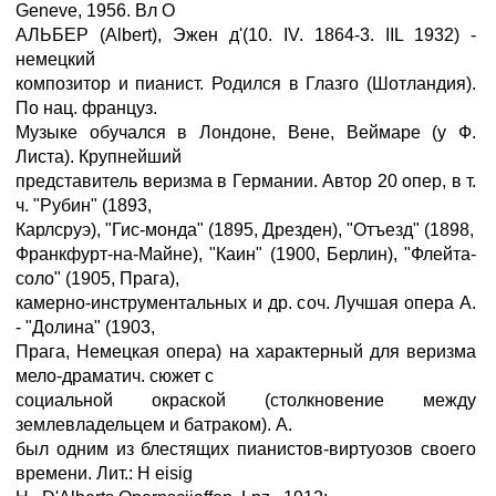
Geneve, 1956. Вл О
АЛЬБЕР (Albert), Эжен д'(10. IV. 1864-3. IIL 1932) -
немецкий
композитор и пианист. Родился в Глазго (Шотландия).
По нац. француз.
Музыке обучался в Лондоне, Вене, Веймаре (у Ф.
Листа). Крупнейший
представитель веризма в Германии. Автор 20 опер, в т.
ч. "Рубин" (1893,
Карлсруэ), "Гис-монда" (1895, Дрезден), "Отъезд" (1898,
Франкфурт-на-Майне), "Каин" (1900, Берлин), "Флейта-
соло" (1905, Прага),
камерно-инструментальных и др. соч. Лучшая опера А.
- "Долина" (1903,
Прага, Немецкая опера) на характерный для веризма
мело-драматич. сюжет с
социальной окраской (столкновение между
землевладельцем и батраком). А.
был одним из блестящих пианистов-виртуозов своего
времени. Лит.: H eisig