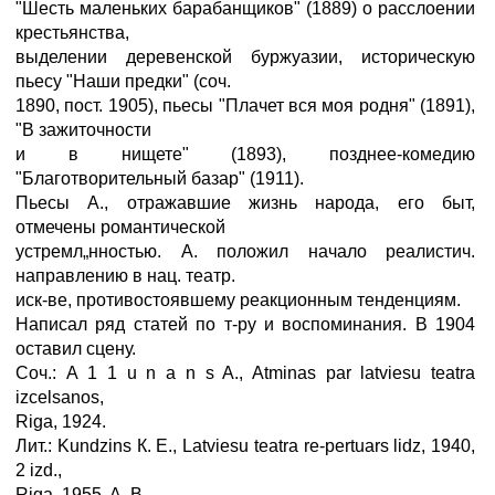
"Шесть маленьких барабанщиков" (1889) о расслоении
крестьянства,
выделении деревенской буржуазии, историческую
пьесу "Наши предки" (соч.
1890, пост. 1905), пьесы "Плачет вся моя родня" (1891),
"В зажиточности
и в нищете" (1893), позднее-комедию
"Благотворительный базар" (1911).
Пьесы А., отражавшие жизнь народа, его быт,
отмечены романтической
устремл„нностью. А. положил начало реалистич.
направлению в нац. театр.
иск-ве, противостоявшему реакционным тенденциям.
Написал ряд статей по т-ру и воспоминания. В 1904
оставил сцену.
Соч.: А 1 1 u n a n s A., Atminas par latviesu teatra
izcelsanos,
Riga, 1924.
Лит.: Kundzins К. E., Latviesu teatra re-pertuars lidz, 1940,
2 izd.,
Riga, 1955. A. B.