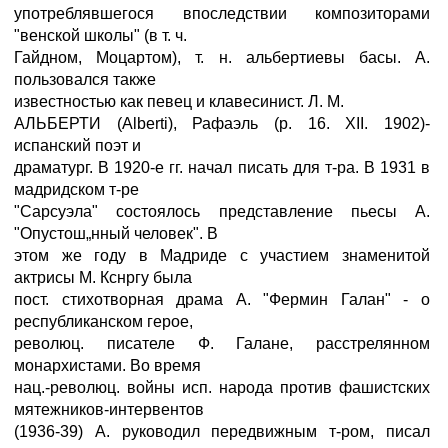
употреблявшегося впоследствии композиторами
"венской школы" (в т. ч.
Гайдном, Моцартом), т. н. альбертиевы басы. А.
пользовался также
известностью как певец и клавесинист. Л. М.
АЛЬБЕРТИ (Alberti), Рафаэль (р. 16. XII. 1902)-
испанский поэт и
драматург. В 1920-е гг. начал писать для т-ра. В 1931 в
мадридском т-ре
"Сарсуэла" состоялось представление пьесы А.
"Опустош„нный человек". В
этом же году в Мадриде с участием знаменитой
актрисы М. Кснргу была
пост. стихотворная драма А. "Фермин Галан" - о
республиканском герое,
революц. писателе Ф. Галане, расстрелянном
монархистами. Во время
нац.-революц. войны исп. народа против фашистских
мятежников-интервентов
(1936-39) А. руководил передвижным т-ром, писал