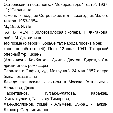
Островский в постановках Мейерхольда, "Театр", 1937,
ј 1; "Сердце не
камень" и поздний Островский, в кн.: Ежегодник Малого
театра. 1953-1954,
М., 1956. Я. Лит.
"АЛТЫНЧЕЧ" ("Золотоволосая") -опера Н. Жиганова,
либр. М. Джалиля по
его поэме (о героич. борьбе тат. народа против монг.
ханов-поработителей). Пост. 12 июля 1941, Татарский
оперный т-р, Казань
(Алтынчеч - Кайбицкая, Джик - Даутов. Дириж„р Са-
дрижиганов, режисс„ры
Бара-тов и Сафин, худ. Матрунин). 24 мая 1957 опера
была показана на
Декаде тат. иск-ва и лит-ры в Москве (Алтынчеч -
Билялова, Джик -
Насретдинов, Тугзак-Булатова, Кара-каш
-Хисматуллин, Тансы-лу-Тимирова,
Хан-Аполлонов, Урмай - Альмеев, Бу-раш - Галкин.
Дириж„р Сад-рижиганов,