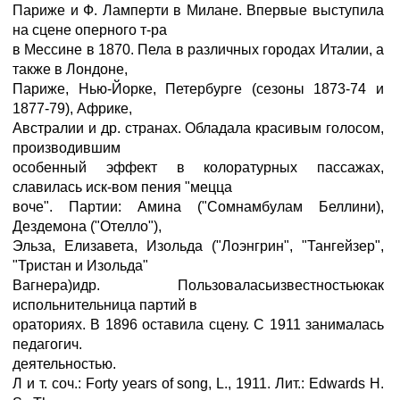
Париже и Ф. Ламперти в Милане. Впервые выступила
на сцене оперного т-ра
в Мессине в 1870. Пела в различных городах Италии, а
также в Лондоне,
Париже, Нью-Йорке, Петербурге (сезоны 1873-74 и
1877-79), Африке,
Австралии и др. странах. Обладала красивым голосом,
производившим
особенный эффект в колоратурных пассажах,
славилась иск-вом пения "мецца
воче". Партии: Амина ("Сомнамбулам Беллини),
Дездемона ("Отелло"),
Эльза, Елизавета, Изольда ("Лоэнгрин", "Тангейзер",
"Тристан и Изольда"
Вагнера)идр. Пользоваласьизвестностьюкак
испольнительница партий в
ораториях. В 1896 оставила сцену. С 1911 занималась
педагогич.
деятельностью.
Л и т. соч.: Forty years of song, L., 1911. Лит.: Edwards H.