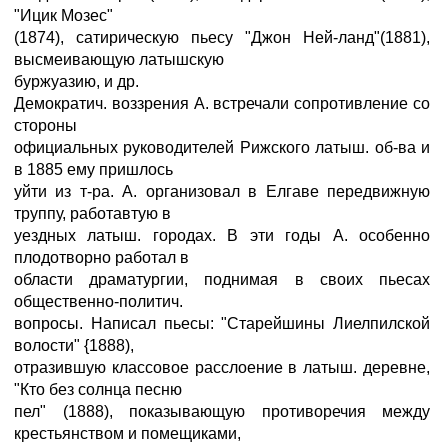
"Ицик Мозес"
(1874), сатирическую пьесу "Джон Ней-ланд"(1881),
высмеивающую латышскую
буржуазию, и др.
Демократич. воззрения А. встречали сопротивление со
стороны
официальных руководителей Рижского латыш. об-ва и
в 1885 ему пришлось
уйти из т-ра. А. организовал в Елгаве передвижную
труппу, работавтую в
уездных латыш. городах. В эти годы А. особенно
плодотворно работал в
области драматургии, поднимая в своих пьесах
общественно-политич.
вопросы. Написал пьесы: "Старейшины Лиелпилской
волости" {1888),
отразившую классовое расслоение в латыш. деревне,
"Кто без солнца песню
пел" (1888), показывающую противоречия между
крестьянством и помещиками,