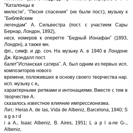
"Каталонцы в
милости", "Песня спасения" (не были пост.), музыку к
"Библейским
легендам" А. Сильвестра (пост. с участием Сары
Бернар, Лондон, 1892),
неск. номеров к оперетте "Бедный Ионафан" (1893,
Лондон), а также мн.
фп., симф. и др. соч. На музыку А. в 1940 в Лондоне
Дж. Крэндалл пост.
балет"Испанская сатира". А. был одним из первых исп.
композиторов нового
времени, положивших в основу своего творчества нар.
исп. музыку с е„
характерными ритмами и интонациями. Вместе с тем в
творчестве А.
сказалось известное влияние импрессионизма.
Лит.: Heras A. de las, Vida de Albeniz, Barcelona, 1940; S
a g a r d
i a A., Isaac Albeniz, B. Aires, 1951; L a p l a-ne G-.,
Albeniz,