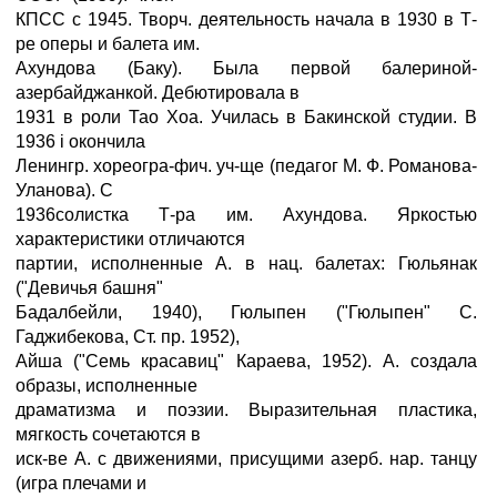
КПСС с 1945. Творч. деятельность начала в 1930 в Т-
ре оперы и балета им.
Ахундова (Баку). Была первой балериной-
азербайджанкой. Дебютировала в
1931 в роли Тао Хоа. Училась в Бакинской студии. В
1936 i окончила
Ленингр. хореогра-фич. уч-ще (педагог М. Ф. Романова-
Уланова). С
1936солистка Т-ра им. Ахундова. Яркостью
характеристики отличаются
партии, исполненные А. в нац. балетах: Гюльянак
("Девичья башня"
Бадалбейли, 1940), Гюлыпен ("Гюлыпен" С.
Гаджибекова, Ст. пр. 1952),
Айша ("Семь красавиц" Караева, 1952). А. создала
образы, исполненные
драматизма и поэзии. Выразительная пластика,
мягкость сочетаются в
иск-ве А. с движениями, присущими азерб. нар. танцу
(игра плечами и