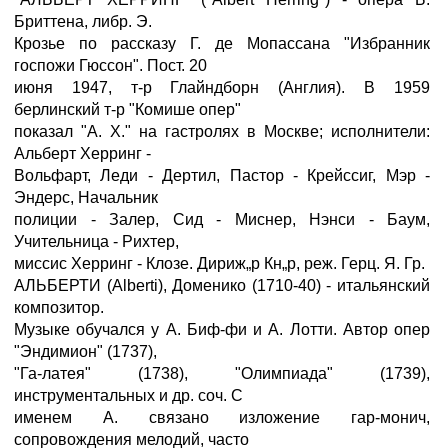
Бриттена, либр. Э.
Крозье по рассказу Г. де Мопассана "Избранник
госпожи Гюссон". Пост. 20
июня 1947, т-р Глайндборн (Англия). В 1959
берлинский т-р "Комише опер"
показал "А. X." на гастролях в Москве; исполнители:
Альберт Херринг -
Вольфарт, Леди - Дертил, Пастор - Крейссиг, Мэр -
Эндерс, Начальник
полиции - Залер, Сид - Миснер, Нэнси - Баум,
Учительница - Рихтер,
миссис Херринг - Клозе. Дириж„р Кн„р, реж. Герц. Я. Гр.
АЛЬБЕРТИ (Alberti), Доменико (1710-40) - итальянский
композитор.
Музыке обучался у А. Биф-фи и А. Лотти. Автор опер
"Эндимион" (1737),
"Га-латея" (1738), "Олимпиада" (1739),
инструментальных и др. соч. С
именем А. связано изложение гар-монич,
сопровождения мелодий, часто