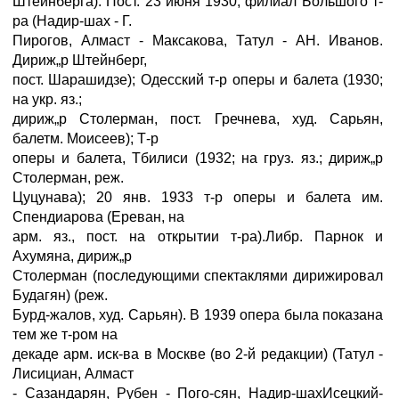
Штейнберга). Пост. 23 июня 1930, филиал Большого т-
ра (Надир-шах - Г.
Пирогов, Алмаст - Максакова, Татул - АН. Иванов.
Дириж„р Штейнберг,
пост. Шарашидзе); Одесский т-р оперы и балета (1930;
на укр. яз.;
дириж„р Столерман, пост. Гречнева, худ. Сарьян,
балетм. Моисеев); Т-р
оперы и балета, Тбилиси (1932; на груз. яз.; дириж„р
Столерман, реж.
Цуцунава); 20 янв. 1933 т-р оперы и балета им.
Спендиарова (Ереван, на
арм. яз., пост. на открытии т-ра).Либр. Парнок и
Ахумяна, дириж„р
Столерман (последующими спектаклями дирижировал
Будагян) (реж.
Бурд-жалов, худ. Сарьян). В 1939 опера была показана
тем же т-ром на
декаде арм. иск-ва в Москве (во 2-й редакции) (Татул -
Лисициан, Алмаст
- Сазандарян, Рубен - Пого-сян, Надир-шахИсецкий-