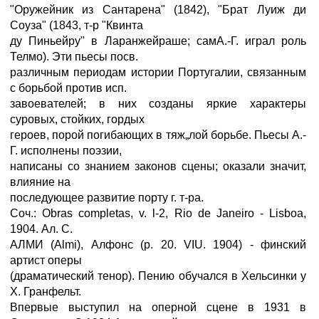
"Оружейник из Сантарена" (1842), "Брат Луиж ди
Соуза" (1843, т-р "Квинта
ду Пиньейру" в Ларанжейраше; самА.-Г. играл роль
Телмо). Эти пьесы посв.
различным периодам истории Португалии, связанным
с борьбой против исп.
завоевателей; в них созданы яркие характеры
суровых, стойких, гордых
героев, порой погибающих в тяж„лой борьбе. Пьесы А.-
Г. исполнены поэзии,
написаны со знанием законов сцены; оказали значит,
влияние на
последующее развитие порту г. т-ра.
Соч.: Obras completas, v. l-2, Rio de Janeiro - Lisboa,
1904. Ал. С.
АЛМИ (Almi), Алфонс (р. 20. VIU. 1904) - финский
артист оперы
(драматический тенор). Пению обучался в Хельсинки у
X. Гранфельт.
Впервые выступил на оперной сцене в 1931 в