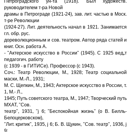
Петроградского ун-та (1918). Был художеств.
руководителем т-ра Новой
драмы в Петрограде (1921-24), зав. лит. частью в Моск.
т-ре Революции
(1924-27). Лит. деятельность начал в 1921. Занимается
гл. обр. рус.
дореволюционным и сов. театром. Автор ряда статей и
книг. Осн. работа А.
- "Актерское искусство в России" (1945). С 1925 вед„т
педагогич. работу
(с 1939 - в ГИТИСе). Профессор (с 1943).
Соч.: Театр Революции, М., 1928; Театр социальной
маски, М.-Л., 1931;
М. С. Щепкин, М., 1943; Актерское искусство в России, т.
1, М.- Л.,
1945; Путь советского театра, М., 1947; Творческий путь
МХАТ, "Сов.
театр", 1931, "ј 6; "Беспокойная жизнь" (о В. Билль-
Белоцерковском),
"Лит. критик", 1935, ј 6; Б. В. Щукин, "Сов. театр", 1936, ј
9;