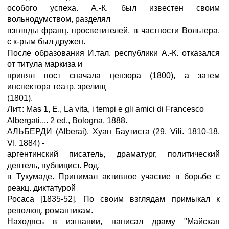
особого успеха. А.-К. был известен своим
вольнодумством, разделял
взгляды франц. просветителей, в частности Вольтера,
с к-рым был дружен.
После образования И.тал. республики А.-К. отказался
от титула маркиза и
принял пост сначала цензора (1800), а затем
инспектора театр. зрелищ
(1801).
Лит.: Mas 1, E., La vita, i tempi e gli amici di Francesco
Albergati.... 2 ed., Bologna, 1888.
АЛЬБЕРДИ (Alberai), Хуан Баутиста (29. Vili. 1810-18.
VI. 1884) -
аргентинский писатель, драматург, политический
деятель, публицист. Род.
в Тукумаде. Принимал активное участие в борьбе с
реакц. диктатурой
Росаса [1835-52]. По своим взглядам примыкал к
революц. романтикам.
Находясь в изгнании, написал драму "Майская