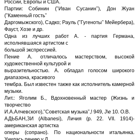
России, Европы и США.
Партии: Собинин ("Иван Сусанин"), Дон Жуан
("Каменный гость"
Даргомыжского), Садко; Рауль ("Гугеноты" Мейербера),
Фауст, Хозе и др.
Одна из лучших работ А. - партия Германа,
исполнявшаяся артистом с
большой экспрессией.
Пение А. отличалось мастерством, высокой
художественной культурой и
выразительностью. А. обладал голосом широкого
диапазона, красивого
тембра. Был известен также как исполнитель камерной
музыки.
Лит.: Яголим Б., Вдохновенный мастер (Жизнь и
творчество
И.А.Алчевского),"Советская музыка",! 949, J\e 10. О.В.
АДЬБАН‚ЗИ (Albanesi), Личия (р. 22. VII. 1914)-
американская артистка
оперы (сопрано). По национальности итальянка.
Училась пению у Д.