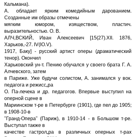
Кальмана).
А. обладает ярким комедийным дарованием.
Созданные им образы отмечены
мягким юмором, изяществом, пластич.
выразительностью. О. В.
АЛЧ‚ВСКИЙ, Иван Алексеевич [15(27).XII. 1876,
Харьков,-27. IV(IO.V).
1917, Баку] - русский артист оперы (драматический
тенор). Окончил
Харьковский ун-т. Пению обучался у своего брата Г. А.
Алчевского, затем
в Париже. Уже будучи солистом, А. занимался у вок.
педагога и режисс„ра
О. Па-лечека и др. педагогов. Впервые выступил на
оперной сцене в
Мариинском т-ре в Петербурге (1901), где пел до 1905;
в 1908-10-в
"Гранд-Опера" (Париж), в 1910-14 - в Большом т-ре.
Выступал также в
качестве гастрол„ра в различных оперных т-рах