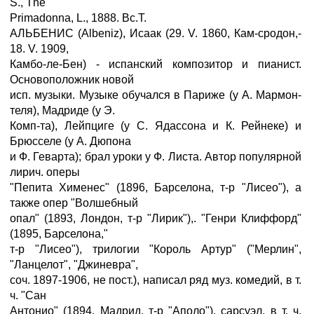
S., The
Primadonna, L., 1888. Bc.T.
АЛЬБЕНИС (Albeniz), Исаак (29. V. 1860, Кам-сродон,-
18. V. 1909,
Камбо-ле-Бен) - испанский композитор и пианист.
Основоположник новой
исп. музыки. Музыке обучался в Париже (у А. Мармон-
теля), Мадриде (у Э.
Комп-та), Лейпциге (у С. Ядассона и К. Рейнеке) и
Брюсселе (у А. Дюпона
и Ф. Геварта); брал уроки у Ф. Листа. Автор популярной
лирич. оперы
"Пепита Хименес" (1896, Барселона, т-р "Лисео"), а
также опер "Волшебный
опал" (1893, Лондон, т-р "Лирик"),. "Генри Клиффорд"
(1895, Барселона,"
т-р "Лисео"), трилогии "Король Артур" ("Мерлин",
"Ланцелот", "Джиневра",
соч. 1897-1906, не пост.), написал ряд муз. комедий, в т.
ч. "Сан
Антонио" (1894, Мадрид, т-р "Аполо"), сарсуэл, в т. ч.