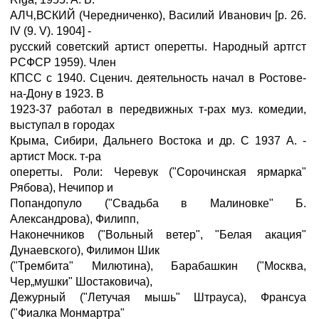
АЛЧ‚ВСКИЙ (Чередниченко), Василий Иванович [р. 26.
IV (9. V). 1904] -
русский советский артист оперетты. Народный артгст
РСФСР 1959). Член
КПСС с 1940. Сценич. деятельность начал в Ростове-
на-Дону в 1923. В
1923-37 работал в передвижных т-рах муз. комедии,
выступал в городах
Крыма, Сибири, Дальнего Востока и др. С 1937 А. -
артист Моск. т-ра
оперетты. Роли: Черевук ("Сорочинская ярмарка"
Рябова), Нечипор и
Попандопуло ("Свадьба в Малиновке" Б.
Александрова), Филипп,
Наконечников ("Вольный ветер", "Белая акация"
Дунаевского), Филимон Шик
("Трембита" Милютина), Барабашкин ("Москва,
Чер„мушки" Шостаковича),
Дежурный ("Летучая мышь" Штрауса), Франсуа
("Фиалка Монмартра"