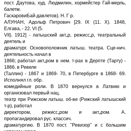
пост. Даутова, худ. Людмилин, хормейстер Гай-мерль,
балетм.
ГаскаровиБай-давлетов). Н. Г р.
АЛУНАН, Адольф Петрович [29. IX (11. X). 1848,
Елгава, - 22. VI (5.
VII). 1912] - латышский акт„р, режисс„р, театральный
деятель и
драматург. Основоположник латыш. театра. Сце-нич.
деятельность начал в
1866; работал акт„ром в нем. т-рах в Дерпте (Тарту) -
1866. в Ревеле
(Таллин) - 1867 и 1869- 70, в Петербурге в 1868- 69.
Исполнял гл. обр.
комедийные роли. В 1870 вернулся в Латвию и
организовал первый нац.
театр при Рижском латыш. об-ве (Рижский латышский
т-р), работал
директором, режисс„ром и акт„ром. А.
пропагандировал рус. классич.
драматургию. В 1870 пост. "Ревизор" и с большим