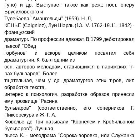
Гуно) и др. Выступает также как реж.; пост. оперу
Брусиловского и
Тулебаева "Амангельды" (1959). Н. Л,
КЕНЬЕ (Caigniez), Луи Шарль (13. IV. 1762-19.11. 1842) -
французский
драматург. По профессии адвокат. В 1799 дебютировал
пьесой "Обед
горбунов" и вскоре целиком посвятил себя
драматургии. К. б.ыл одним из
осн. авторов мелодрам, ставившихся в парижских "т-
рах бульваров". Более
тщательная, чем у др. драматургов этих т-ров, лит.
обработка текста,
интерес к психологич. разработке образов принесли
ему прозвище "Расина
бульваров" (соответственно, его соперников Г.
Пиксерекура и Ж. Г. А.
Кювелье де Три называли "Корнелем и Кребильоном
бульваров"). Лучшая
пьеса К. - мелодрама "Сорока-воровка, или Служанка