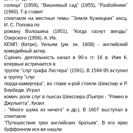
солнца" (1959), "Вишневый сад" (1955), "Разбойники"
(1960). Т-р ставит
спектакли на местные темы: "Земля Кузнецкая" инсц.
И. С. Попова по
роману Волошина (1951), "Когда гаснут звезды"
Озерского (1956). А. Ив.
КЕМП (Кетре), Уильям (ум. ок. 1608) - английский
комедийный актер.
Сценич. деятельность начал в 90-х гг. 16 в. Имя К.
впервые встречается в
труппе "слуг графа Лестера" (1591). В 1594-95 вступил
в труппу "слуг
лорда-камергера", во главе к-рой стояли Шекспир и Р.
Бербедж. Играл
комич. роли слуг в пьесах Шекспира (Пьетро - "Ромео и
Джульетта", Кизил
- "Много шума из ничего" и др.). В 1607 выступал в
спектакле
"Путешествие трех английских братьев". В его ярко
буффонном иск-ве нашли