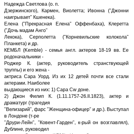
Надежда Светлова (о. п.
Дзержинского), Кармен, Виолетта; Ивонна ("Джонни
наигрывает" Кшенека).
Елена ("Прекрасная Елена" Оффенбаха), Клеретта
("Дочь мадам Анго"
Лекока), Серполетта ("Корневильские колокола"
Планкета) и др.
КЕМБЛ (Kemble) - семья англ. актеров 18-19 вв. Ее
родоначальники -
Роджер К. (актер, руководитель странствующей
труппы) и его жена -
актриса Сара Уорд. Из их 12 детей почти все стали
актерами. Наиболее
выдающиеся из них: 1) Сара Cw доне.
2) Джон Филип К. (1.11.1757-26.II.1823), актер и
драматург (трагедия
"Велизарий", фарс "Женщина-офицер" и др.). Выступал
в Лондоне (т-ре
"Друри-Лейн", "Ковент-Гарден", к-рый он возглавлял),
Дублине, руководил