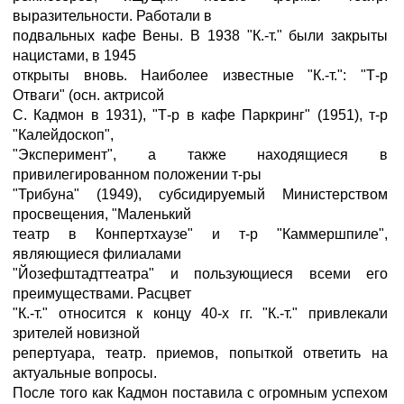
выразительности. Работали в
подвальных кафе Вены. В 1938 "К.-т." были закрыты
нацистами, в 1945
открыты вновь. Наиболее известные "К.-т.": "Т-р
Отваги" (осн. актрисой
С. Кадмон в 1931), "Т-р в кафе Паркринг" (1951), т-р
"Калейдоскоп",
"Эксперимент", а также находящиеся в
привилегированном положении т-ры
"Трибуна" (1949), субсидируемый Министерством
просвещения, "Маленький
театр в Конпертхаузе" и т-р "Каммершпиле",
являющиеся филиалами
"Йозефштадттеатра" и пользующиеся всеми его
преимуществами. Расцвет
"К.-т." относится к концу 40-х гг. "К.-т." привлекали
зрителей новизной
репертуара, театр. приемов, попыткой ответить на
актуальные вопросы.
После того как Кадмон поставила с огромным успехом