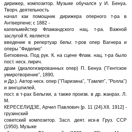
дирижер, композитор. Музыке обучался у И. Бенуа.
Творч. деятельность
начал как помощник дирижера оперного т-ра в
Антверпене; с 1882 -
капельмейстер Фламандского нац. т-ра. Важной
заслугой К. является
введение в репертуар бельг. т-ров опер Вагнера и
оперы "Фиделио"
Бетховена. Под рук. К. на сцене Флам. нац. т-ра было
пост. неск. лирич.
драм (диалогизированных опер) П. Бенуа ("Гентское
умиротворение", 1890,
и Др.). Автор неск. опер ("Паризина", "Гамлет", "Ролла")
и зингшпилей,
пост. в т-рах Бельгии, а также произв. в др. жанрах. Л.
М.
КЕРЕСЕЛИДЗЕ, Арчил Павлович [р. 11 (24).XII. 1912] -
грузинский
советский композитор. Засл. деят. иск-в Груз. ССР
(1950). Музыке