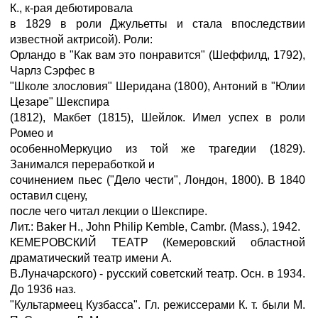
К., к-рая дебютировала
в 1829 в роли Джульетты и стала впоследствии
известной актрисой). Роли:
Орландо в "Как вам это понравится" (Шеффилд, 1792),
Чарлз Сэрфес в
"Школе злословия" Шеридана (1800), Антоний в "Юлии
Цезаре" Шекспира
(1812), Макбет (1815), Шейлок. Имел успех в роли
Ромео и
особенноМеркуцио из той же трагедии (1829).
Занимался переработкой и
сочинением пьес ("Дело чести", Лондон, 1800). В 1840
оставил сцену,
после чего читал лекции о Шекспире.
Лит.: Baker H., John Philip Kemble, Cambr. (Mass.), 1942.
КЕМЕРОВСКИЙ ТЕАТР (Кемеровский областной
драматический театр имени А.
В.Луначарского) - русский советский театр. Осн. в 1934.
До 1936 наз.
"Культармеец Кузбасса". Гл. режиссерами К. т. были М.