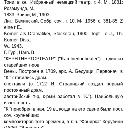
Тони, в кн.: Избранный немецкий театр. т. 4, М., 1831:
Розамунда, М.,
1833; Зрини, М., 1903.
Лит.: Белинский, Собр. соч., т. 10, М-, 1956. с. 381-85; Z
eine г E.,
Korner als Dramatiker, Stockerau, 1900; Topf l e J., Th.
Korner. Diss..
W., 1943.
Г. Гур., Harn. В.
"КЕРНТНЕРТОРТЕАТР" ("Karntnertortheater") - один из
старейших т-ров
Вены. Построен в 1709, арх. А. Бедуцци. Первонач. в
"К." ставились драм.
спектакли (в 1712 И. Страницкий создал первый
постоянный драм.
австрийский т-р, к-рый работал в "К."). Наибольшую
известность
"К."приобрел в нач. 19 в., когда на его сцене были пост.
соч. крупнейших
композиторов того времени, в т. ч. "Фанирка" Керубини
(1806), "Эврианта"