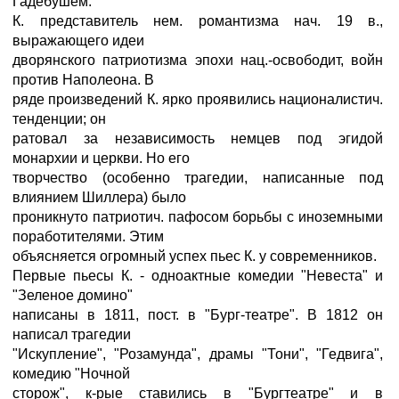
Гадебушем.
К. представитель нем. романтизма нач. 19 в.,
выражающего идеи
дворянского патриотизма эпохи нац.-освободит, войн
против Наполеона. В
ряде произведений К. ярко проявились националистич.
тенденции; он
ратовал за независимость немцев под эгидой
монархии и церкви. Но его
творчество (особенно трагедии, написанные под
влиянием Шиллера) было
проникнуто патриотич. пафосом борьбы с иноземными
поработителями. Этим
объясняется огромный успех пьес К. у современников.
Первые пьесы К. - одноактные комедии "Невеста" и
"Зеленое домино"
написаны в 1811, пост. в "Бург-театре". В 1812 он
написал трагедии
"Искупление", "Розамунда", драмы "Тони", "Гедвига",
комедию "Ночной
сторож", к-рые ставились в "Бургтеатре" и в