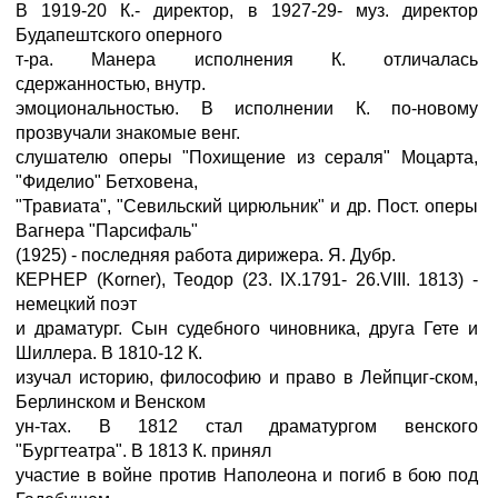
В 1919-20 К.- директор, в 1927-29- муз. директор
Будапештского оперного
т-ра. Манера исполнения К. отличалась
сдержанностью, внутр.
эмоциональностью. В исполнении К. по-новому
прозвучали знакомые венг.
слушателю оперы "Похищение из сераля" Моцарта,
"Фиделио" Бетховена,
"Травиата", "Севильский цирюльник" и др. Пост. оперы
Вагнера "Парсифаль"
(1925) - последняя работа дирижера. Я. Дубр.
КЕРНЕР (Korner), Теодор (23. IX.1791- 26.VIII. 1813) -
немецкий поэт
и драматург. Сын судебного чиновника, друга Гете и
Шиллера. В 1810-12 К.
изучал историю, философию и право в Лейпциг-ском,
Берлинском и Венском
ун-тах. В 1812 стал драматургом венского
"Бургтеатра". В 1813 К. принял
участие в войне против Наполеона и погиб в бою под