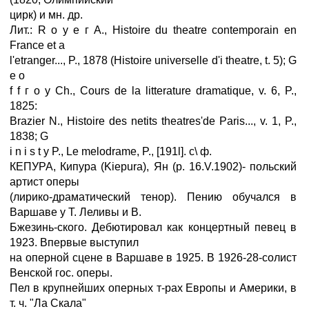
цирк) и мн. др.
Лит.: R о у е г A., Histoire du theatre contemporain en
France et a
l'etranger..., P., 1878 (Histoire universelle d'i theatre, t. 5); G
е о
f f г о y Ch., Cours de la litterature dramatique, v. 6, P.,
1825:
Brazier N., Histoire des netits theatres'de Paris..., v. 1, P.,
1838; G
i n i s t y P., Le melodrame, P., [191l]. c\ ф.
КЕПУРА, Кипура (Kiepura), Ян (p. 16.V.1902)- польский
артист оперы
(лирико-драматический тенор). Пению обучался в
Варшаве у Т. Леливы и В.
Бжезинь-ского. Дебютировал как концертный певец в
1923. Впервые выступил
на оперной сцене в Варшаве в 1925. В 1926-28-солист
Венской гос. оперы.
Пел в крупнейших оперных т-рах Европы и Америки, в
т. ч. "Ла Скала"