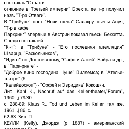
спектакль "Страх и
отчаяние в Третьей империи" Брехта, ее т-р получил
назв. "Т-ра Отваги".
В "Трибуне" пост. "Ночи гнева" Салакру, пьесы Ануя;
"Т-р в кафе
Паркринг" впервые в Австрии показал пьесы Беккетта.
Среди спектаклей
"К.-т.": в "Трибуне" - "Его последняя апелляция"
Шварца, "Раскольников",
"Идиот" по Достоевскому, "Сафо и Алкей" Байра и др.;
в "Парк-ринге" -
"Доброе вино господина Нуше" Виллемса; в "Ателье-
театре" (б.
"Калейдоскоп") - "Орфей и Эвридика" Кокошки.
Лит.: Kahl K., Nachruf auf das Keller-theater,"Forum",
1960. ,ј 79/80
с. 288-89; Klaus R., Tod und Leben im Keller, там же,
1961, .ј 86, с.
62-63. Зин. П.
КЕЛЛИ (Kelly), Джордж (р. 1887) - американский