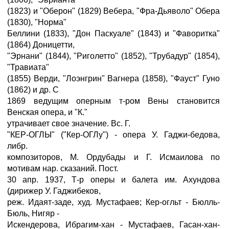
(1823) и "Оберон" (1829) Вебера, "Фра-Дьяволо" Обера
(1830), "Норма"
Беллини (1833), "Дон Паскуале" (1843) и "Фаворитка"
(1864) Доницетти,
"Эрнани" (1844), "Риголетто" (1852), "Трубадур" (1854),
"Травиата"
(1855) Верди, "Лоэнгрин" Вагнера (1858), "Фауст" Гуно
(1862) и др. С
1869 ведущим оперным т-ром Вены становится
Венская опера, и "К."
утрачивает свое значение. Вс. Г.
"КЕР-ОГЛЫ" ("Кеp-ОГЛу") - опера У. Гаджи-бедова,
либр.
композиторов, М. Ордубады и Г. Исмаилова по
мотивам нар. сказаний. Пост.
30 апр. 1937, Т-р оперы и балета им. Ахундова
(дирижер У. Гаджибеков,
реж. Идаят-заде, худ. Мустафаев; Кер-огльт - Бюлль-
Бюль, Нигяр -
Искендерова, Ибрагим-хан - Мустафаев, Гасан-хан-