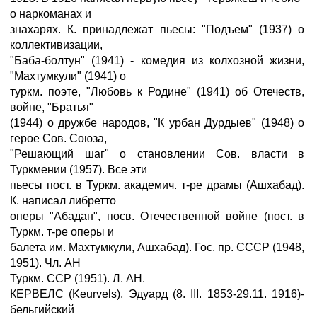
о наркоманах и
знахарях. К. принадлежат пьесы: "Подъем" (1937) о
коллективизации,
"Баба-болтун" (1941) - комедия из колхозной жизни,
"Махтумкули" (1941) о
туркм. поэте, "Любовь к Родине" (1941) об Отечеств,
войне, "Братья"
(1944) о дружбе народов, "К урбан Дурдыев" (1948) о
герое Сов. Союза,
"Решающий шаг" о становлении Сов. власти в
Туркмении (1957). Все эти
пьесы пост. в Туркм. академич. т-ре драмы (Ашхабад).
К. написал либретто
оперы "Абадан", посв. Отечественной войне (пост. в
Туркм. т-ре оперы и
балета им. Махтумкули, Ашхабад). Гос. пр. СССР (1948,
1951). Чл. АН
Туркм. ССР (1951). Л. АН.
КЕРВЕЛС (Keurvels), Эдуард (8. III. 1853-29.11. 1916)-
бельгийский