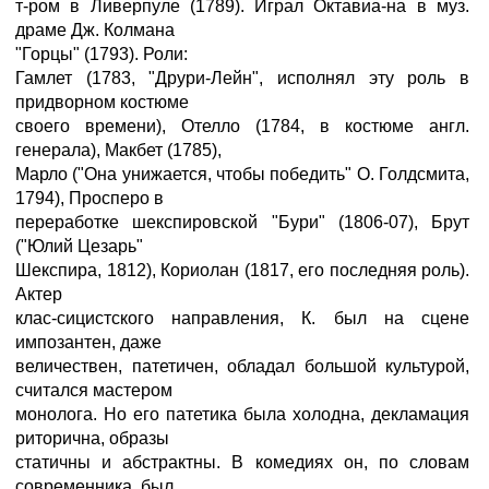
т-ром в Ливерпуле (1789). Играл Октавиа-на в муз.
драме Дж. Колмана
"Горцы" (1793). Роли:
Гамлет (1783, "Друри-Лейн", исполнял эту роль в
придворном костюме
своего времени), Отелло (1784, в костюме англ.
генерала), Макбет (1785),
Марло ("Она унижается, чтобы победить" О. Голдсмита,
1794), Просперо в
переработке шекспировской "Бури" (1806-07), Брут
("Юлий Цезарь"
Шекспира, 1812), Кориолан (1817, его последняя роль).
Актер
клас-сицистского направления, К. был на сцене
импозантен, даже
величествен, патетичен, обладал большой культурой,
считался мастером
монолога. Но его патетика была холодна, декламация
риторична, образы
статичны и абстрактны. В комедиях он, по словам
современника, был