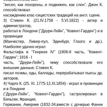
"весел, как похороны, и подвижен, как слон". Джон К.
способствовал
насаждению клас-сицистских традиций на англ. сцене.
3) Стивен К. (21.IV.1758 - 5.VI.1822) - актер и
администратор,
работал в Лондоне ("Друри-Лейн", "Ковент-Гарден") и в
провинции
(Манчестер, Ливер-пул, Эдинбург, Глазго и др.).
Наиболее удачно играл
Фальстафа в "Генрихе IV" (1806-II часть, "Ковент-
Гарден"; 1816 - I
часть, "Друри-Лейн"), чему способствовали его
внешние данные. Стивен К.
писал поэмы, оды, баллады, перерабатывал пьесы др.
авторов.
4) Чарлз К. (25. XI. 1775-12.XI.1854) - играл в провинции
и в Лондоне
("Друри-Лейн", "Ковент-Гарден"), гастролировал в
Бельгии, Франции,
Германии, Америке (1832-34,вместе с дочерью Фанни