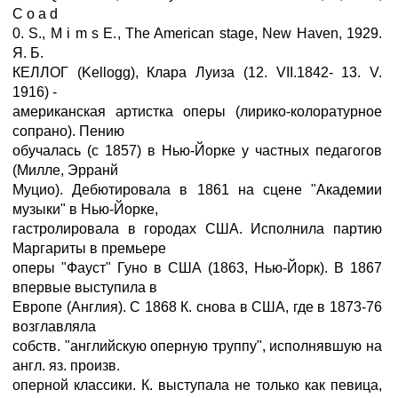
С о a d
0. S., M i m s E., The American stage, New Haven, 1929.
Я. Б.
КЕЛЛОГ (Kellogg), Клара Луиза (12. VII.1842- 13. V.
1916) -
американская артистка оперы (лирико-колоратурное
сопрано). Пению
обучалась (с 1857) в Нью-Йорке у частных педагогов
(Милле, Эрранй
Муцио). Дебютировала в 1861 на сцене "Академии
музыки" в Нью-Йорке,
гастролировала в городах США. Исполнила партию
Маргариты в премьере
оперы "Фауст" Гуно в США (1863, Нью-Йорк). В 1867
впервые выступила в
Европе (Англия). С 1868 К. снова в США, где в 1873-76
возглавляла
собств. "английскую оперную труппу", исполнявшую на
англ. яз. произв.
оперной классики. К. выступала не только как певица,