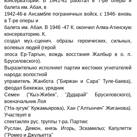
консерватории. В 1941-42 работал в Т-ре оперы и
балета им. Абая, в
1942-46-в Ансамбле пограничных войск, с 1946- вновь
в Т-ре оперы и
балета им. Абая. В 1946 -47 К. окончил Алма-Атинскую
консерваторию. К.
создал муз.-сценич. образы героических, сильных,
волевых людей (герой
эпоса Ер-Таргын, вождь восстания Жалбыр в о. п.
Брусиловского).
Выразительно исполняет партии жестоких угнетателей
народа: волостной
управитель Жанбота ("Биржан и Сара" Туле-баева),
феодал Бекежан, урядник
Семен ("Кыз-Жибек", "Дударай" Брусиловского),
военачальник Лоя
("На-зугум" Кужамьярова), Хан ("Алтынчеч" Жиганова).
Участвует в
спектаклях рус. труппы т-ра. Партии:
Руслан, Демон, князь Игорь, Эскамильо; Капулетти
("Ромео и Джульетта"