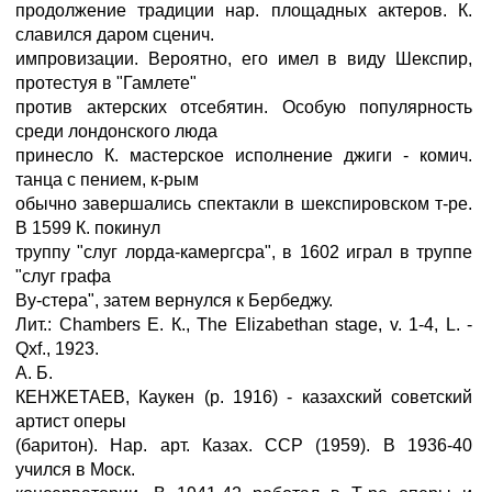
продолжение традиции нар. площадных актеров. К.
славился даром сценич.
импровизации. Вероятно, его имел в виду Шекспир,
протестуя в "Гамлете"
против актерских отсебятин. Особую популярность
среди лондонского люда
принесло К. мастерское исполнение джиги - комич.
танца с пением, к-рым
обычно завершались спектакли в шекспировском т-ре.
В 1599 К. покинул
труппу "слуг лорда-камергсра", в 1602 играл в труппе
"слуг графа
Ву-стера", затем вернулся к Бербеджу.
Лит.: Chambers E. К., The Elizabethan stage, v. 1-4, L. -
Qxf., 1923.
А. Б.
КЕНЖЕТАЕВ, Каукен (р. 1916) - казахский советский
артист оперы
(баритон). Нар. арт. Казах. ССР (1959). В 1936-40
учился в Моск.