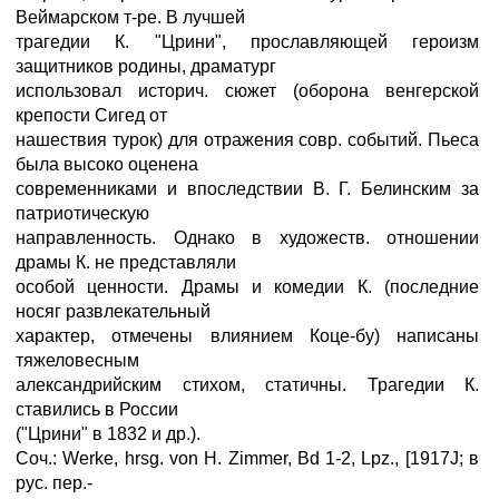
Веймарском т-ре. В лучшей
трагедии К. "Црини", прославляющей героизм
защитников родины, драматург
использовал историч. сюжет (оборона венгерской
крепости Сигед от
нашествия турок) для отражения совр. событий. Пьеса
была высоко оценена
современниками и впоследствии В. Г. Белинским за
патриотическую
направленность. Однако в художеств. отношении
драмы К. не представляли
особой ценности. Драмы и комедии К. (последние
носяг развлекательный
характер, отмечены влиянием Коце-бу) написаны
тяжеловесным
александрийским стихом, статичны. Трагедии К.
ставились в России
("Црини" в 1832 и др.).
Соч.: Werke, hrsg. von H. Zimmer, Bd 1-2, Lpz., [1917J; в
рус. пер.-