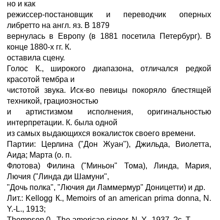
но и как
режиссер-постановщик и переводчик оперных
либретто на англ. яз. В 1879
вернулась в Европу (в 1881 посетила Петербург). В
конце 1880-х гг. К.
оставила сцену.
Голос К., широкого диапазона, отличался редкой
красотой тембра и
чистотой звука. Иск-во певицы покоряло блестящей
техникой, грациозностью
и артистизмом исполнения, оригинальностью
интерпретации. К. была одной
из самых выдающихся вокалисток своего времени.
Партии: Церлина ("Дон Жуан"), Джильда, Виолетта,
Аида; Марта (о. п.
Флотова) Филина ("Миньон" Тома), Линда, Мария,
Лючия ("Линда ди Шамуни",
"Дочь полка", "Лючия ди Ламмермур" Доницетти) и др.
Лит.: Kellogg К., Memoirs of an american prima donna, N.
Y.-L., 1913;
Thompson 0., The american singer, N. Y., 1937. ?c. T.