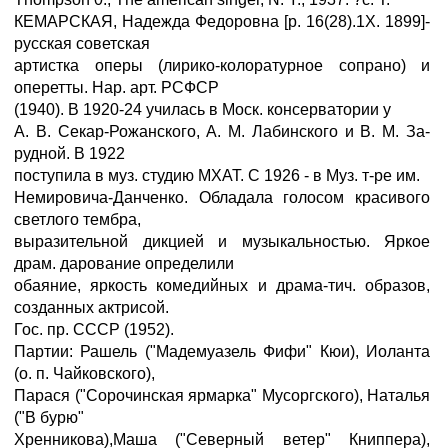
КЕМАРСКАЯ, Надежда Федоровна [р. 16(28).1Х. 1899]-
русская советская
артистка оперы (лирико-колоратурное сопрано) и
оперетты. Нар. арт. РСФСР
(1940). В 1920-24 училась в Моск. консерватории у
А. В. Секар-Рожанского, А. М. Лабинского и В. М. За-
рудной. В 1922
поступила в муз. студию МХАТ. С 1926 - в Муз. т-ре им.
Немировича-Данченко. Обладала голосом красивого
светлого тембра,
выразительной дикцией и музыкальностью. Яркое
драм. дарование определили
обаяние, яркость комедийных и драма-тич. образов,
созданных актрисой.
Гос. пр. СССР (1952).
Партии: Рашель ("Мадемуазель Фифи" Кюи), Иоланта
(о. п. Чайковского),
Парася ("Сорочинская ярмарка" Мусоргского), Наталья
("В бурю"
Хренникова),Маша ("Северный ветер" Книппера),