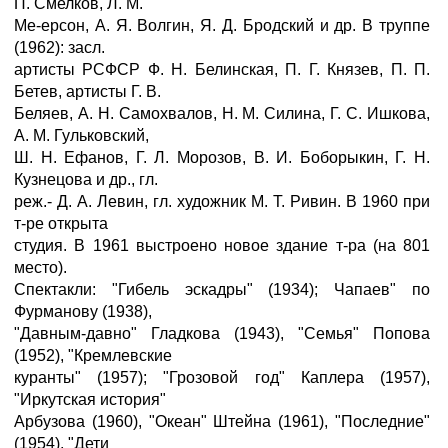
П. Смелков, Л. М.
Ме-ерсон, А. Я. Волгин, Я. Д. Бродский и др. В труппе
(1962): засл.
артисты РСФСР Ф. Н. Белинская, П. Г. Князев, П. П.
Бетев, артисты Г. В.
Беляев, А. Н. Самохвалов, Н. М. Силина, Г. С. Ишкова,
А. М. Гульковский,
Ш. Н. Ефанов, Г. Л. Морозов, В. И. Боборыкин, Г. Н.
Кузнецова и др., гл.
реж.- Д. А. Левин, гл. художник М. Т. Ривин. В 1960 при
т-ре открыта
студия. В 1961 выстроено новое здание т-ра (на 801
место).
Спектакли: "Гибель эскадры" (1934); Чапаев" по
Фурманову (1938),
"Давным-давно" Гладкова (1943), "Семья" Попова
(1952), "Кремлевские
куранты" (1957); "Грозовой год" Каплера (1957),
"Иркутская история"
Арбузова (1960), "Океан" Штейна (1961), "Последние"
(1954), "Дети