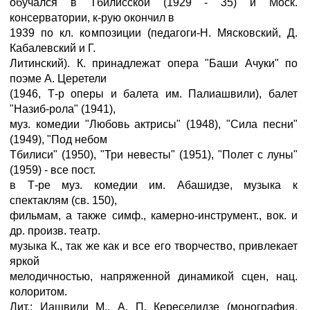
обучался в Тбилисской (1929 - 35) и Моск.
консерватории, к-рую окончил в
1939 по кл. композиции (педагоги-Н. Мясковский, Д.
Кабалевский и Г.
Литинский). К. принадлежат опера "Баши Ачуки" по
поэме А. Церетели
(1946, Т-р оперы и балета им. Палиашвили), балет
"Назиб-рола" (1941),
муз. комедии "Любовь актрисы" (1948), "Сила песни"
(1949), "Под небом
Тбилиси" (1950), "Три невесты" (1951), "Полет с луны"
(1959) - все пост.
в Т-ре муз. комедии им. Абашидзе, музыка к
спектаклям (св. 150),
фильмам, а также симф., камерно-инструмент., вок. и
др. произв. театр.
музыка К., так же как и все его творчество, привлекает
яркой
мелодичностью, напряженной динамикой сцен, нац.
колоритом.
Лит.: Иашвили М., А. П. Кереселидзе (монография,