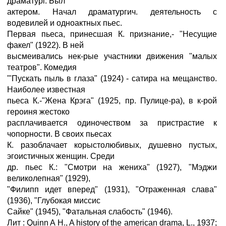
драматург. Был
актером. Начал драматургич. деятельность с
водевилей и одноактных пьес.
Первая пьеса, принесшая К. признание,- "Несущие
факел" (1922). В ней
высмеивались нек-рые участники движения "малых
театров". Комедия
'"Пускать пыль в глаза" (1924) - сатира на мещанство.
Наиболее известная
пьеса К.-"Жена Крэга" (1925, пр. Пулице-ра), в к-рой
героиня жестоко
расплачивается одиночеством за пристрастие к
чопорности. В своих пьесах
К. разоблачает корыстолюбивых, душевно пустых,
эгоистичных женщин. Среди
др. пьес К.: "Смотри на жениха" (1927), "Мэджи
великолепная" (1929),
"Филипп идет вперед" (1931), "Отраженная слава"
(1936), "Глубокая миссис
Сайке" (1945), "Фатальная слабость" (1946).
Лит : Quinn A H., A history of the american drama, L., 1937;