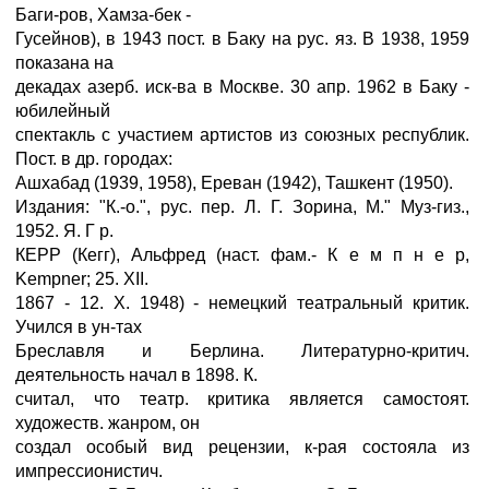
Баги-ров, Хамза-бек -
Гусейнов), в 1943 пост. в Баку на рус. яз. В 1938, 1959
показана на
декадах азерб. иск-ва в Москве. 30 апр. 1962 в Баку -
юбилейный
спектакль с участием артистов из союзных республик.
Пост. в др. городах:
Ашхабад (1939, 1958), Ереван (1942), Ташкент (1950).
Издания: "К.-о.", рус. пер. Л. Г. Зорина, М." Муз-гиз.,
1952. Я. Г р.
КЕРР (Кегг), Альфред (наст. фам.- К е м п н е р,
Kempner; 25. XII.
1867 - 12. X. 1948) - немецкий театральный критик.
Учился в ун-тах
Бреславля и Берлина. Литературно-критич.
деятельность начал в 1898. К.
считал, что театр. критика является самостоят.
художеств. жанром, он
создал особый вид рецензии, к-рая состояла из
импрессионистич.