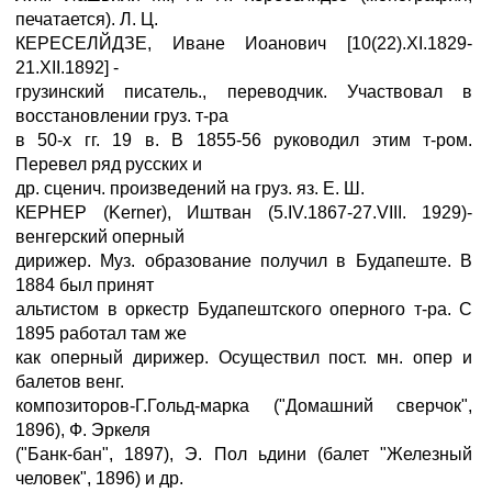
печатается). Л. Ц.
КЕРЕСЕЛЙДЗЕ, Иване Иоанович [10(22).XI.1829-
21.XII.1892] -
грузинский писатель., переводчик. Участвовал в
восстановлении груз. т-ра
в 50-х гг. 19 в. В 1855-56 руководил этим т-ром.
Перевел ряд русских и
др. сценич. произведений на груз. яз. Е. Ш.
КЕРНЕР (Kerner), Иштван (5.IV.1867-27.VIII. 1929)-
венгерский оперный
дирижер. Муз. образование получил в Будапеште. В
1884 был принят
альтистом в оркестр Будапештского оперного т-ра. С
1895 работал там же
как оперный дирижер. Осуществил пост. мн. опер и
балетов венг.
композиторов-Г.Гольд-марка ("Домашний сверчок",
1896), Ф. Эркеля
("Банк-бан", 1897), Э. Пол ьдини (балет "Железный
человек", 1896) и др.