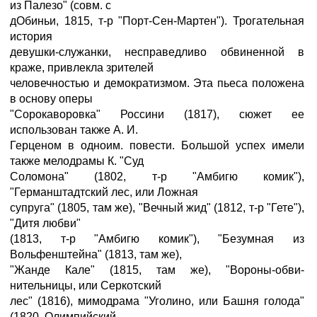
из Палезо" (совм. с
дОбиньи, 1815, т-р "Порт-Сен-Мартен"). Трогательная
история
девушки-служанки, несправедливо обвиненной в
краже, привлекла зрителей
человечностью и демократизмом. Эта пьеса положена
в основу оперы
"Сорокаворовка" Россини (1817), сюжет ее
использован также А. И.
Герценом в одноим. повести. Большой успех имели
также мелодрамы К. "Суд
Соломона" (1802, т-р "Амбигю комик"),
"Германштадтский лес, или Ложная
супруга" (1805, там же), "Вечный жид" (1812, т-р "Гете"),
"Дитя любви"
(1813, т-р "Амбигю комик"), "Безумная из
Вольфенштейна" (1813, там же),
"Жанде Кале" (1815, там же), "Вороны-обви-
нительницы, или Серкотский
лес" (1816), мимодрама "Уголино, или Башня голода"
(1820, Олимпийский