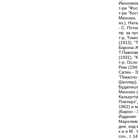
Икономов
т-ре "Фос
т-ре "Кос
Мюнхен, т
яз.), Нат
- С. Ппто
пр. за лу
т-р, Токи
(1913), "
Барона-Ж
Т.Павлов
(1931), 
т-р, Осло
Рим (194
Сатин - Э
"Пикколо-
Шиллер), 
Будапешт 
Мюнхен (1
Калькутта
Плетерз",
1962) и 
(Барон - 
Издания: 
Мархлевск
дне, изд-
к и и М..
соч., т. 