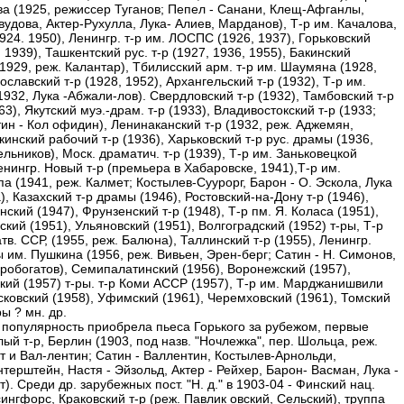
ва (1925, режиссер Туганов; Пепел - Санани, Клещ-Афганлы,
удова, Актер-Рухулла, Лука- Алиев, Марданов), Т-р им. Качалова,
924. 1950), Ленингр. т-р им. ЛОСПС (1926, 1937), Горьковский
, 1939), Ташкентский рус. т-р (1927, 1936, 1955), Бакинский
(1929, реж. Калантар), Тбилисский арм. т-р им. Шаумяна (1928,
ославский т-р (1928, 1952), Архангельский т-р (1932), Т-р им.
932, Лука -Абжали-лов). Свердловский т-р (1932), Тамбовский т-р
63), Якутский муэ.-драм. т-р (1933), Владивостокский т-р (1933;
ин - Кол офидин), Ленинаканский т-р (1932, реж. Аджемян,
кинский рабочий т-р (1936), Харьковский т-р рус. драмы (1936,
льников), Моск. драматич. т-р (1939), Т-р им. Заньковецкой
енингр. Новый т-р (премьера в Хабаровске, 1941),Т-р им.
а (1941, реж. Калмет; Костылев-Суурорг, Барон - О. Эскола, Лука
), Казахский т-р драмы (1946), Ростовский-на-Дону т-р (1946),
ский (1947), Фрунзенский т-р (1948), Т-р пм. Я. Коласа (1951),
кий (1951), Ульяновский (1951), Волгоградский (1952) т-ры, Т-р
в. ССР, (1955, реж. Балюна), Таллинский т-р (1955), Ленингр.
 им. Пушкина (1956, реж. Вивьен, Эрен-берг; Сатин - Н. Симонов,
оробогатов), Семипалатинский (1956), Воронежский (1957),
кий (1957) т-ры. т-р Коми АССР (1957), Т-р им. Марджанишвили
сковский (1958), Уфимский (1961), Черемховский (1961), Томский
ры ? мн. др.
популярность приобрела пьеса Горького за рубежом, первые
лый т-р, Берлин (1903, под назв. "Ночлежка", пер. Шольца, реж.
т и Вал-лентин; Сатин - Валлентин, Костылев-Арнольди,
терштейн, Настя - Эйзольд, Актер - Рейхер, Барон- Васман, Лука -
). Среди др. зарубежных пост. "Н. д." в 1903-04 - Финский нац.
сингфорс, Краковский т-р (реж. Павлик овский, Сельский), труппа