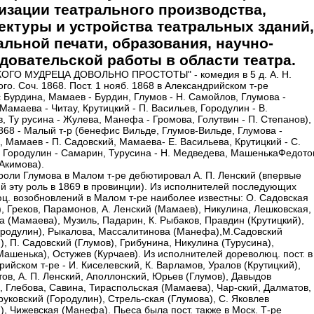
изации театрального производства,
ектуры и устройства театральных зданий,
альной печати, образования, научно-
довательской работы в области театра.
ОГО МУДРЕЦА ДОВОЛЬНО ПРОСТОТЫ" - комедия в 5 д. А. Н.
го. Соч. 1868. Пост. 1 нояб. 1868 в Александрийском т-ре
 Бурдина, Мамаев - Бурдин, Глумов - Н. Самойлов, Глумова -
Мамаева - Читау, Крутицкий - П. Васильев, Городулин - В.
, Ту русина - Жулева, Манефа - Громова, Голутвин - П. Степанов),
1868 - Малый т-р (бенефис Вильде, Глумов-Вильде, Глумова -
, Мамаев - П. Садовский, Мамаева- Е. Васильева, Крутицкий - С.
 Городулин - Самарин, Турусина - Н. Медведева, МашенькаФедото
кимова).
 роли Глумова в Малом т-ре дебютировал А. П. Ленский (впервые
й эту роль в 1869 в провинции). Из исполнителей последующих
ц. возобновлений в Малом т-ре наиболее известны: О. Садовская
), Греков, Парамонов, А. Ленский (Мамаев), Никулина, Лешковская,
а (Мамаева), Музиль, Падарин, К. Рыбаков, Правдин (Крутицкий),
родулин), Рыкалова, Массалитинова (Манефа),М.Садовский
), П. Садовский (Глумов), Грибунина, Никулина (Турусина),
Машенька), Остужев (Курчаев). Из исполнителей дореволюц. пост. в
ийском т-ре - И. Киселевский, К. Варламов, Уралов (Крутицкий),
тов, А. П. Ленский, Аполлонский, Юрьев (Глумов), Давыдов
, Глебова, Савина, Тираспольская (Мамаева), Чар-ский, Далматов,
уковский (Городулин), Стрель-ская (Глумова), С. Яковлев
), Чижевская (Манефа). Пьеса была пост. также в Моск. Т-ре