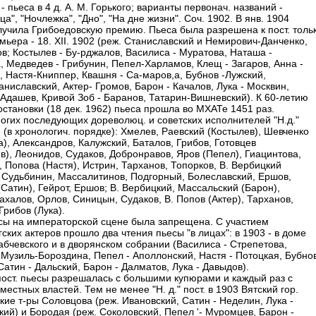
- пьеса в 4 д. А. М. Горького; варианты первонач. названий -
ца", "Ночлежка", "Дно", "На дне жизни". Соч. 1902. В янв. 1904
лучила Грибоедовскую премию. Пьеса была разрешена к пост. толь
мьера - 18. XII. 1902 (реж. Станиславский и Немирович-Данченко,
ов; Костылев - Бу-рджалов, Василиса - Муратова, Наташа -
, Медведев - Грибунин, Пепел-Харламов, Клещ - Загаров, Анна -
, Настя-Книппер, Квашня - Са-маров,а, Бубнов -Лужский,
ниславский, Актер- Громов, Барон - Качалов, Лука - Москвин,
 Адашев, Кривой Зоб - Баранов, Татарин-Вишневский). К 60-летию
остановки (18 дек. 1962) пьеса прошла во МХАТе 1451 раз.
огих последующих дореволюц. и советских исполнителей "Н.д."
 (в хронологич. порядке): Хмелев, Раевский (Костылев), Шевченко
), Александров, Калужский, Баталов, Грибов, Готовцев
в), Леонидов, Судаков, Добронравов, Яров (Пепел), Гиацинтова,
 Попова (Настя), Истрин, Тарханов, Топорков, В. Вербицкий
, Судьбинин, Массалитинов, Подгорный, Болеславский, Ершов,
Сатин), Гейрот, Ершов; В. Вербицкий, Массальский (Барон),
ахалов, Орлов, Синицын, Судаков, В. Попов (Актер), Тарханов,
Грибов (Лука).
есы на императорской сцене была запрещена. С участием
ских актеров прошло два чтения пьесы "в лицах": в 1903 - в доме
рабчевского и в дворянском собрании (Василиса - Стрепетова,
 Музиль-Бороздина, Пепел - Аполлонский, Настя - Потоцкая, Бубно
Сатин - Дальский, Барон - Далматов, Лука - Давыдов).
пост. пьесы разрешалась с большими купюрами и каждый раз с
местных властей. Тем не менее "Н. д." пост. в 1903 Вятский гор.
ские т-ры Соловцова (реж. Ивановский, Сатин - Неделин, Лука -
кий) и Бородая (реж. Соколовский, Пепел '- Муромцев, Барон -