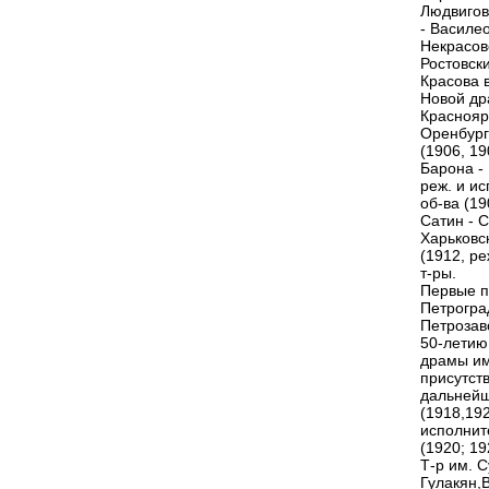
Людвигов
- Василео
Некрасов
Ростовски
Красова 
Новой др
Красноярс
Оренбургс
(1906, 19
Барона - 
реж. и ис
об-ва (19
Сатин - 
Харьковс
(1912, ре
т-ры.
Первые по
Петроград
Петрозаво
50-летию 
драмы им.
присутств
дальнейше
(1918,192
исполните
(1920; 19
Т-р им. С
Гулакян,В