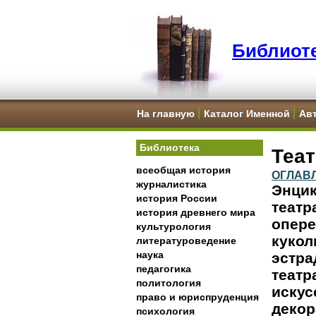
Библиоте
На главную
Каталог Именной
Ав
Библиотека
Теа
всеобщая история
ОГЛАВ
журналистика
Энцик
история России
театр
история древнего мира
опере
культурология
кукол
литературоведение
наука
эстра
педагогика
театр
политология
искус
право и юриспруденция
декор
психология