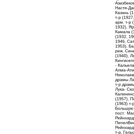
Азизбеко
Настя-Дав
Казань (1
т-р (1927
арм. т-р 
1932), Яр
Камала (1
(1932, 19
1946, Сат
1953), Ба
реж. Сине
(1940), Л
Кингисепп
- Кальела
Алма-Атин
Николаевс
драмы Лат
т-р драмы
Лука- Ск
Калининс
(1957), П
(1963) т-
Большую 
пост.: Ма
Рейнхард
ПепелВин
Рейнхардт
т-р, Гель