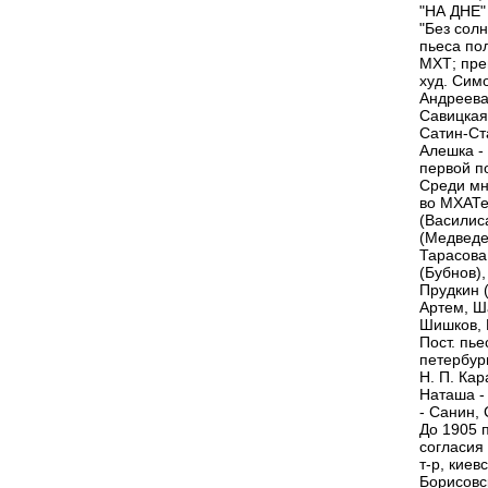
"НА ДНЕ" 
"Без солн
пьеса по
МХТ; пре
худ. Сим
Андреева
Савицкая
Сатин-Ста
Алешка -
первой п
Среди мн
во МХАТе
(Василиса
(Медведе
Тарасова,
(Бубнов)
Прудкин (
Артем, Ш
Шишков, 
Пост. пь
петербург
Н. П. Ка
Наташа -
- Санин, 
До 1905 
согласия 
т-р, киев
Борисовс