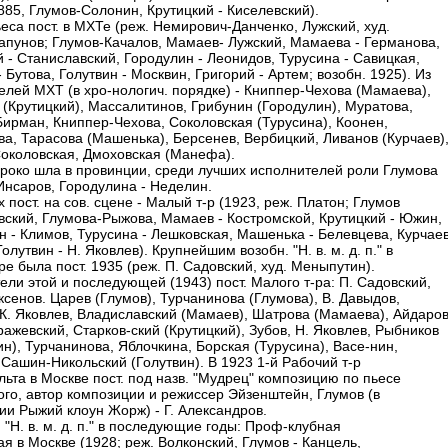
885, Глумов-Солонин, Крутицкий - Киселевский).
еса пост. в МХТе (реж. Немирович-Данченко, Лужский, худ.
апунов; Глумов-Качалов, Мамаев- Лужский, Мамаева - Германова,
 - Станиславский, Городулин - Леонидов, Турусина - Савицкая,
Бутова, Голутвин - Москвин, Григорий - Артем; возобн. 1925). Из
елей МХТ (в хро-нологич. порядке) - Книппер-Чехова (Мамаева),
 (Крутицкий), Массалитинов, Грибунин (Городулин), Муратова,
Бирман, Книппер-Чехова, Соколовская (Турусина), Коонен,
ва, Тарасова (Машенька), Берсенев, Вербицкий, Ливанов (Курчаев)
Соколовская, Дмоховская (Манефа).
роко шла в провинции, среди лучших исполнителей роли Глумова
Инсаров, Городулина - Неделин.
 пост. на сов. сцене - Малый т-р (1923, реж. Платон; Глумов
овский, Глумова-Рыжова, Мамаев - Костромской, Крутицкий - Южин,
н - Климов, Турусина - Лешковская, Машенька - Белевцева, Курчае
Голутвин - Н. Яковлев). Крупнейшим возобн. "Н. в. м. д. п." в
е была пост. 1935 (реж. П. Садовский, худ. Меныпутин).
ели этой и последующей (1943) пост. Малого т-ра: П. Садовский,
ксенов. Царев (Глумов), Турчанинова (Глумова), В. Давыдов,
 К. Яковлев, Владиславский (Мамаев), Шатрова (Мамаева), Айдаров
ажевский, Старков-ский (Крутицкий), Зубов, Н. Яковлев, Рыбников
н), Турчанинова, Яблочкина, Борская (Турусина), Васе-нин,
 Сашин-Никольский (Голутвин). В 1923 1-й Рабочий т-р
льта в Москве пост. под назв. "Мудрец" композицию по пьесе
ого, автор композиции и режиссер Эйзенштейн, Глумов (в
ии Рыжий клоун Жорж) - Г. Александров.
. "Н. в. м. д. п." в последующие годы: Проф-клубная
я в Москве (1928; реж. Волконский, Глумов - Канцель,