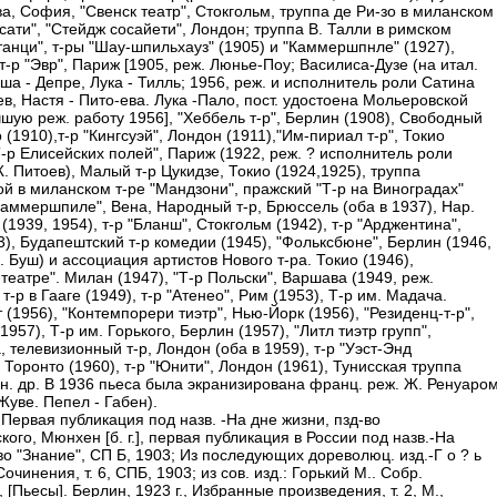
а, София, "Свенск театр", Стокгольм, труппа де Ри-зо в миланском
сати", "Стейдж сосайети", Лондон; труппа В. Талли в римском
танци", т-ры "Шау-шпильхауз" (1905) и "Каммершпнле" (1927),
-р "Эвр", Париж [1905, реж. Люнье-Поу; Василиса-Дузе (на итал.
аша - Депре, Лука - Тилль; 1956, реж. и исполнитель роли Сатина
ев, Настя - Пито-ева. Лука -Пало, пост. удостоена Мольеровской
чшую реж. работу 1956], "Хеббель т-р", Берлин (1908), Свободный
о (1910),т-р "Кингсуэй", Лондон (1911),"Им-пириал т-р", Токио
Т-р Елисейских полей", Париж (1922, реж. ? исполнитель роли
. Питоев), Малый т-р Цукидзе, Токио (1924,1925), труппа
ой в миланском т-ре "Мандзони", пражский "Т-р на Виноградах"
"Каммершпиле", Вена, Народный т-р, Брюссель (оба в 1937), Нар.
 (1939, 1954), т-р "Бланш", Стокгольм (1942), т-р "Арджентина",
3), Будапештский т-р комедии (1945), "Фольксбюне", Берлин (1946,
. Буш) и ассоциация артистов Нового т-ра. Токио (1946),
театре". Милан (1947), "Т-р Польски", Варшава (1949, реж.
т-р в Гааге (1949), т-р "Атенео", Рим (1953), Т-р им. Мадача.
(1956), "Контемпорери тиэтр", Нью-Йорк (1956), "Резиденц-т-р",
957), Т-р им. Горького, Берлин (1957), "Литл тиэтр групп",
, телевизионный т-р, Лондон (оба в 1959), т-р "Уэст-Энд
 Торонто (1960), т-р "Юнити", Лондон (1961), Тунисская труппа
мн. др. В 1936 пьеса была экранизирована франц. реж. Ж. Ренуаро
Жуве. Пепел - Габен).
Первая публикация под назв. -На дне жизни, пзд-во
ого, Мюнхен [б. г.], первая публикация в России под назв.-На
во "Знание", СП Б, 1903; Из последующих дореволюц. изд.-Г о ? ь
 Сочинения, т. 6, СПБ, 1903; из сов. изд.: Горький М.. Собр.
14, [Пьесы]. Берлин, 1923 г., Избранные произведения, т. 2, М.,