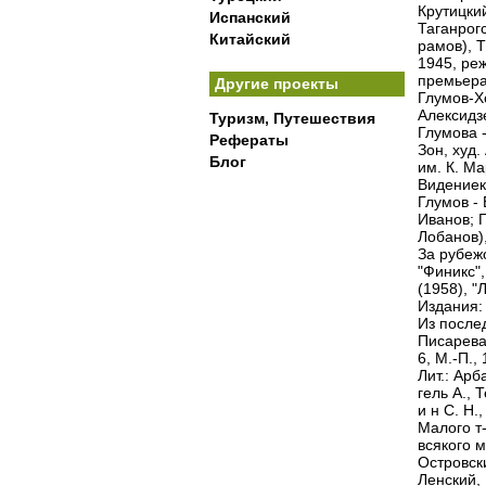
Крутицкий
Испанский
Таганрогс
Китайский
рамов), Т
1945, реж
премьера 
Другие проекты
Глумов-Хо
Алексидзе
Туризм, Путешествия
Глумова 
Рефераты
Зон, худ.
Блог
им. К. Ма
Видениек
Глумов - 
Иванов; Г
Лобанов),
За рубежо
"Финикс",
(1958), "
Издания: 
Из послед
Писарева,
6, М.-П., 
Лит.: Арб
гель А., 
и н С. Н.
Малого т-
всякого м
Островски
Ленский, 