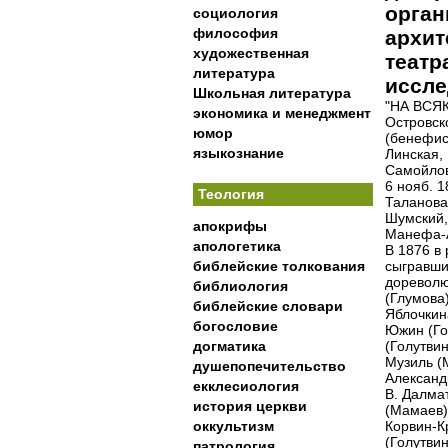
орган
социология
философия
архит
художественная
театр
литература
иссле
Школьная литература
"НА ВСЯК
экономика и менеджмент
Островско
юмор
(бенефис
языкознание
Линская, 
Самойлов
6 нояб. 
Теология
Таланова
Шумский,
апокрифы
Манефа-А
апологетика
В 1876 в
библейские толкования
сыгравши
дореволю
библиология
(Глумова
библейские словари
Яблочкин
богословие
Южин (Го
догматика
(Голутвин
Музиль (
душепопечительство
Александр
екклесиология
В. Далма
история церкви
(Мамаев)
оккультизм
Корвин-Кр
(Голутвин
патрология