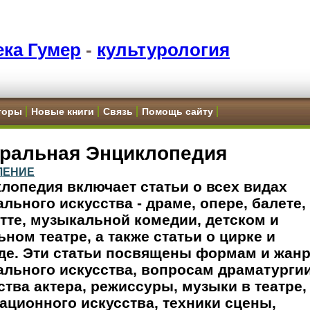
ка Гумер
-
культурология
торы
Новые книги
Связь
Помощь сайту
тральная Энциклопедия
ЛЕНИЕ
лопедия включает статьи о всех видах
ального искусства - драме, опере, балете,
тте, музыкальной комедии, детском и
ьном театре, а также статьи о цирке и
де. Эти статьи посвящены формам и жан
ального искусства, вопросам драматургии
ства актера, режиссуры, музыки в театре,
ационного искусства, техники сцены,