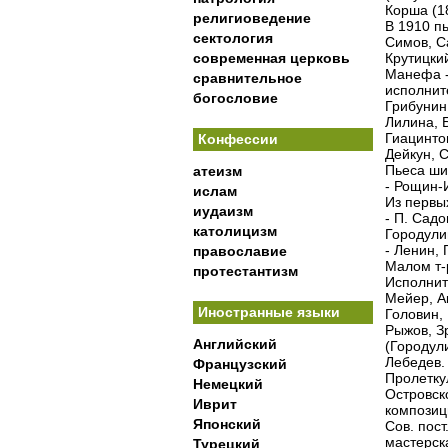
Корша (1
религиоведение
В 1910 пь
сектология
Симов, С
современная церковь
Крутицкий
Манефа - 
сравнительное
исполнит
богословие
Грибунин
Лилина, 
Гиацинто
Конфессии
Дейкун, 
Пьеса ши
атеизм
- Рощин-
ислам
Из первых
иудаизм
- П. Сад
католицизм
Городули
- Ленин, 
православие
Малом т-р
протестантизм
Исполнит
Мейер, А
Иностранные языки
Головин,
Рыжов, Зр
Английский
(Городули
Лебедев.
Французский
Пролетку
Немецкий
Островск
Иврит
композиц
Японский
Сов. пост
мастерска
Турецкий