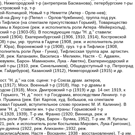
), Нижегородский т-р (антреприза Басманова), петербургские т-ры
стровский т-р, т-р
ой-Колчицкой, Новый т-р Неметти (Актер - Орле-нев);
й-на-Дону т-р (Пепел -- Орлов-Чужбинин), труппа под рук.
в Тифлисе (на спектакле присутствовал Горький), Товарищество
амы в Херсоне (реж. и исполнитель роли Актера -Мейерхольд),
кий т-р (1903-05). В последующие годы "Н. д." ставили:
кий (1904). Екатеринбургский (1906, 1910, 1914), Костромской
08) т-ры, укр. труппа в Гадяче (1908, реж. и исполнитель роли
Г. Юра), Воронежский т-р (1908), груз. т-р в Тифлисе (1908,
полнитель роли Луки - Гуниа), Тифлисская труппа арм. артистич.
08, реж. Капанакян, Василиса - Меликян, Настя - С. Адамян,
Севумян, Барон- Мамнконян, Лука - Аветян), Екатеринодарский и
кий т-ры (1910, реж. Синельников), Общедоступный т-р, Петроград
ж. Гайдебуров), Казанский (1912), Нижегородский (1915) и др.
ст. "Н. д." на сов. сцене: т-р Союза драм. актеров,
 (1917); Моск. Военный т-р (1918), Нар. т-р драмы в
дске (1918), Моск. Дмитровский т-р (1919) и др. 14 окт. 1919, к
Горького, "Н. д." пост. т-р Госдрама, впоследствии Ленингр. т-р
 Пушкина (реж. Евт. Карпов, худ. Бобышов, на спектакле
овал Горький, вступительное слово произнес М. И. Калинин). В
м "Н. д." ставили мн. т-ры страны: Горьковский т-р
4,1928, 1939), Т-р им. Франко (1920; Винница, реж. и
ль роли Луки - Г. Юра, Барон - Бучма, 1952), Т-р им. Я. Купалы
21, ре/к. и исполнитель роли Костылева-Мирович, Лука-Григонис),
ун-дукяна (1922, реж. Алиханян-,1932, реж.
асилисаАсмик, Настя - Восканян; 1938 - восстановление), Т-р им.