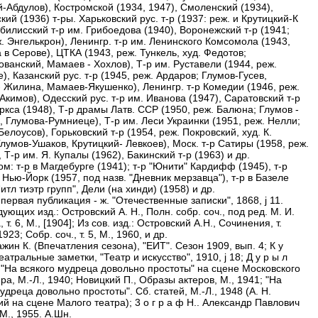
-Абдулов), Костромской (1934, 1947), Смоленский (1934),
кий (1936) т-ры. Харьковский рус. т-р (1937: реж. и Крутицкий-К
билисский т-р им. Грибоедова (1940), Воронежский т-р (1941;
. Энгелькрон), Ленингр. т-р им. Ленинского Комсомола (1943,
в Серове), ЦТКА (1943, реж. Тункель, худ. Федотов;
ванский, Мамаев - Хохлов), Т-р им. Руставели (1944, реж.
), Казанский рус. т-р (1945, реж. Ардаров; Глумов-Гусев,
- Жилина, Мамаев-Якушенко), Ленингр. т-р Комедии (1946, реж.
 Акимов), Одесский рус. т-р им. Иванова (1947), Саратовский т-р
ркса (1948), Т-р драмы Латв. ССР (1950, реж. Балюна; Глумов -
, Глумова-Румниеце), Т-р им. Леси Украинки (1951, реж. Нелли;
Белоусов), Горьковский т-р (1954, реж. Покровский, худ. К.
лумов-Ушаков, Крутицкий- Левкоев), Моск. т-р Сатиры (1958, реж.
 Т-р им. Я. Купалы (1962), Бакинский т-р (1963) и др.
м: т-р в Магдебурге (1941); т-р "Юнити" Кардифф (1945), т-р
 Нью-Йорк (1957, под назв. "Дневник мерзавца"), т-р в Базеле
Литл тиэтр групп", Дели (на хинди) (1958) и др.
первая публикация - ж. "Отечественные записки", 1868, ј 11.
ующих изд.: Островский А. Н., Полн. собр. соч., под ред. М. И.
 т. 6, М., [1904]; Из сов. изд.: Островский А.Н., Сочинения, т.
1923; Собр. соч., т. 5, М., 1960, и др.
ажин К. (Впечатления сезона), "ЕИТ". Сезон 1909, вып. 4; К у
Театральные заметки, "Театр и искусство", 1910, ј 18; Д у р ы л
, "На всякого мудреца довольно простоты" на сцене Московского
ра, М.-Л., 1940; Новицкий П., Образы актеров, М., 1941; "На
удреца довольно простоты". Сб. статей, М.-Л., 1948 (А. Н.
й на сцене Малого театра); 3 о г р а ф Н.. Александр Павлович
М., 1955. А.Шн.