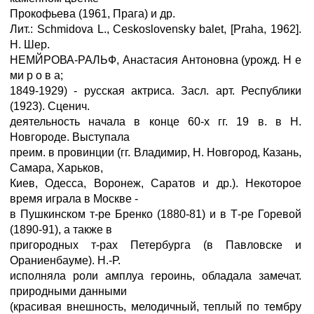
Прокофьева (1961, Прага) и др.
Лит.: Schmidova L., Ceskoslovensky balet, [Praha, 1962].
H. Шер.
НЕМЙРОВА-РАЛЬФ, Анастасия Антоновна (урожд. Н е
ми p о в а;
1849-1929) - русская актриса. Засл. арт. Республики
(1923). Сценич.
деятельность начала в конце 60-х гг. 19 в. в Н.
Новгороде. Выступала
преим. в провинции (гг. Владимир, Н. Новгород, Казань,
Самара, Харьков,
Киев, Одесса, Воронеж, Саратов и др.). Некоторое
время играла в Москве -
в Пушкинском т-ре Бренко (1880-81) и в Т-ре Горевой
(1890-91), а также в
пригородных т-рах Петербурга (в Павловске и
Ораниенбауме). Н.-Р.
исполняла роли амплуа героинь, обладала замечат.
природными данными
(красивая внешность, мелодичный, теплый по тембру