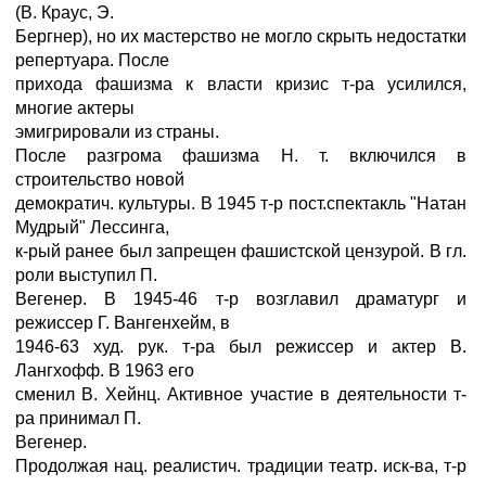
(В. Краус, Э.
Бергнер), но их мастерство не могло скрыть недостатки
репертуара. После
прихода фашизма к власти кризис т-ра усилился,
многие актеры
эмигрировали из страны.
После разгрома фашизма Н. т. включился в
строительство новой
демократич. культуры. В 1945 т-р пост.спектакль "Натан
Мудрый" Лессинга,
к-рый ранее был запрещен фашистской цензурой. В гл.
роли выступил П.
Вегенер. В 1945-46 т-р возглавил драматург и
режиссер Г. Вангенхейм, в
1946-63 худ. рук. т-ра был режиссер и актер В.
Лангхофф. В 1963 его
сменил В. Хейнц. Активное участие в деятельности т-
ра принимал П.
Вегенер.
Продолжая нац. реалистич. традиции театр. иск-ва, т-р