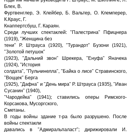
Блех, В.
Фуртвенглер, Э. Клейбер, Б. Вальтер, О. Клемперер,
К.Краус, Г.
Кнаппертсбуш, Г. Караян.
Среди лучших спектаклей: "Палестрина" Пфицнера
(1919), "Женщина без
тени" Р. Штрауса (1920), "Турандот" Бузони (1921),
"Золотой петушок"
(1923), "Дальний звон" Шрекера, "Енуфа" Яначека
(1924), "История
солдата", "Пульчинелла", "Байка о лисе" Стравинского,
"Воццек" Берга
(1925), "Дафна" и "День мира" Р. Штрауса (1935), "Иван
Сусанин" (1940),
"Чародейка" (1941); ставились оперы Римского-
Корсакова, Мусоргского,
Сметаны.
В годы войны здание т-ра было разрушено. После
войны спектакли
давались в "Адмиральпаласт"; дирижировали И.