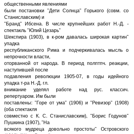
общественными явлениями
были постановки "Дети Солнца" Горького (совм. со
Станиславским) и
"Бранд" Ибсена. В числе крупнейших работ Н.-Д. -
спектакль "Юлий Цезарь"
Шекспира (1903), в к-ром давалась широкая картин"
упадка
республиканского Рима и подчеркивалась мысль о
непрочности власти,
оторванной от народа. В период полптпч. реакции,
наступившей после
подавления революции 1905-07, в годы идейного
упадка т-ра Н.-Д. гл.
внимание уделял работе над рус. классич.
репертуаром. Им были
поставлены: "Горе от ума" (1906) и "Ревизор" (1908)
(оба спектакля
совместно с К. С. Станиславским), "Борис Годунов"
Пушкина (1907), "На
всякого мудреца довольно простоты" Островского