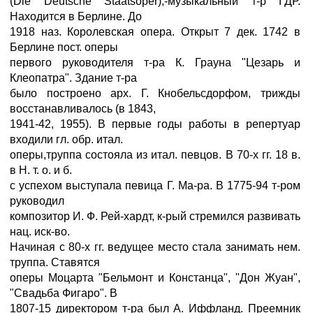
(Die Deutsche Staatsoper),-музыкальный т-р ГДР.
Находится в Берлине. До
1918 наз. Королевская опера. Открыт 7 дек. 1742 в
Берлине пост. оперы
первого руководителя т-ра К. Грауна "Цезарь и
Клеопатра". Здание т-ра
было построено арх. Г. Кнобельсдорфом, трижды
восстанавливалось (в 1843,
1941-42, 1955). В первые годы работы в репертуар
входили гл. обр. итал.
оперы,труппа состояла из итал. певцов. В 70-х гг. 18 в.
в Н. т. о. и б.
с успехом выступала певица Г. Ма-ра. В 1775-94 т-ром
руководил
композитор И. Ф. Рей-хардт, к-рый стремился развивать
нац. иск-во.
Начиная с 80-х гг. ведущее место стала занимать нем.
труппа. Ставятся
оперы Моцарта "Бельмонт и Констанца", "Дон Жуан",
"Свадьба Фигаро". В
1807-15 директором т-ра был А. Иффланд. Преемник