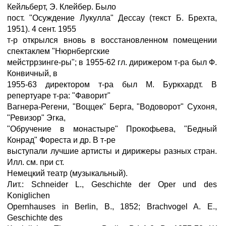
Кейльберт, Э. Клейбер. Было
пост. "Осуждение Лукулла" Дессау (текст Б. Брехта,
1951). 4 сент. 1955
т-р открылся вновь в восстановленном помещении
спектаклем "Нюрнбергские
мейстррзинге-ры"; в 1955-62 гл. дирижером т-ра был Ф.
Конвичный, в
1955-63 директором т-ра был М. Буркхардт. В
репертуаре т-ра: "Фаворит"
Вагнера-Регени, "Воццек" Берга, "Водоворот" Сухоня,
"Ревизор" Эгка,
"Обручение в монастыре" Прокофьева, "Бедный
Конрад" Фореста и др. В т-ре
выступали лучшие артисты и дирижеры разных стран.
Илл. см. при ст.
Немецкий театр (музыкальный).
Лит.: Schneider L., Geschichte der Oper und des
Koniglichen
Opernhauses in Berlin, B., 1852; Brachvogel A. E.,
Geschichte des