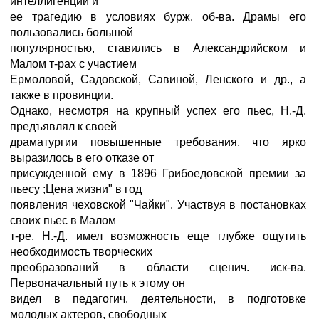
интеллигенции и
ее трагедию в условиях бурж. об-ва. Драмы его
пользовались большой
популярностью, ставились в Александрийском и
Малом т-рах с участием
Ермоловой, Садовской, Савиной, Ленского и др., а
также в провинции.
Однако, несмотря на крупный успех его пьес, Н.-Д.
предъявлял к своей
драматургии повышенные требования, что ярко
выразилось в его отказе от
присужденной ему в 1896 Грибоедовской премии за
пьесу ;Цена жизни" в год
появления чеховской "Чайки". Участвуя в постановках
своих пьес в Малом
т-ре, Н.-Д. имел возможность еще глубже ощутить
необходимость творческих
преобразований в области сценич. иск-ва.
Первоначальный путь к этому он
видел в педагогич. деятельности, в подготовке
молодых актеров, свободных