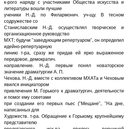
к-рого наряду с участниками Общества искусства и
литературы вошли лучшие
ученики Н.-Д. по Филармонич. уч-щу. В тесном
содружестве со
Станиславским Н.-Д. осуществлял творческое и
организационное руководство
МХТ; будучи "заведующим репертуаром", он определил
идейно-репертуарную
линию т-ра, сразу же придав ей ярко выраженное
передовое, демократич.
направление. Н.-Д. первым понял новаторское
значение драматургии А. П.
Чехова. Н.-Д. вместе с коллективом МХАТа и Чеховым
явился инициатором
привлечения М. Горького к драматургич. деятельности
и помог ему советами
при создании его первых пьес ("Мещане", "На дне,
написанных для
Художеств. т-ра. Обращение к Горькому, крупнейшему
представителю
пролетарского иск-ва, явилось вершиной