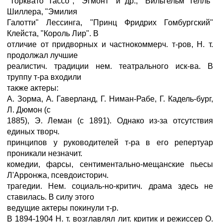
"Торквато Тассо", "Эгмонт" и др.; "Вильгельм Телль"
Шиллера, "Эмилия
Галотти" Лессинга, "Принц Фридрих Гомбургский"
Клейста, "Король Лир". В
отличие от придворных и частнокоммерч. т-ров, Н. т.
продолжал лучшие
реалистич. традиции нем. театрального иск-ва. В
труппу т-ра входили
также актеры:
А. Зорма, А. Гаверланд, Г. Ниман-Рабе, Г. Кадель-бург,
Л. Дюмон (с
1885), Э. Леман (с 1891). Однако из-за отсутствия
единых творч.
принципов у руководителей т-ра в его репертуар
проникали незначит.
комедии, фарсы, сентиментально-мещанские пьесы
Л'Арронжа, псевдоисторич.
трагедии. Нем. социаль-но-критич. драма здесь не
ставилась. В силу этого
ведущие актеры покинули т-р.
В 1894-1904 Н. т. возглавлял лит. критик и режиссер О.