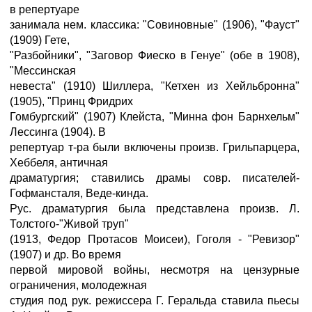
в репертуаре
занимала нем. классика: "Совиновные" (1906), "Фауст"
(1909) Гете,
"Разбойники", "Заговор Фиеско в Генуе" (обе в 1908),
"Мессинская
невеста" (1910) Шиллера, "Кетхен из Хейльбронна"
(1905), "Принц Фридрих
Гомбургский" (1907) Клейста, "Минна фон Барнхельм"
Лессинга (1904). В
репертуар т-ра были включены произв. Грильпарцера,
Хеббеля, античная
драматургия; ставились драмы совр. писателей-
Гофмансталя, Веде-кинда.
Рус. драматургия была представлена произв. Л.
Толстого-"Живой труп"
(1913, Федор Протасов Моисеи), Гоголя - "Ревизор"
(1907) и др. Во время
первой мировой войны, несмотря на цензурные
ограничения, молодежная
студия под рук. режиссера Г. Геральда ставила пьесы