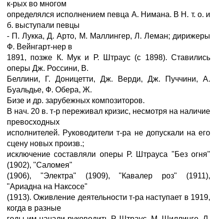
к-рых во многом
определялся исполнением певца А. Нимана. В Н. т. о. и
б. выступали певцы
- П. Лукка, Д. Арто, М. Маллингер, Л. Леман; дирижеры
Ф. Вейнгарт-нер в
1891, позже К. Мук и Р. Штраус (с 1898). Ставились
оперы Дж. Россини, В.
Беллини, Г. Доницетти, Дж. Верди, Дж. Пуччини, А.
Буальдье, Ф. Обера, Ж.
Бизе и др. зарубежных композиторов.
В нач. 20 в. т-р переживал кризис, несмотря на наличие
превосходных
исполнителей. Руководители т-ра не допускали на его
сцену новых произв.;
исключение составляли оперы Р. Штрауса "Без огня"
(1902), "Саломея"
(1906), "Электра" (1909), "Кавалер роз" (1911),
"Ариадна на Наксосе"
(1913). Оживление деятельности т-ра наступает в 1919,
когда в разные
годы им начали руководить Р. Штраус, М. Шиллинге, Л.