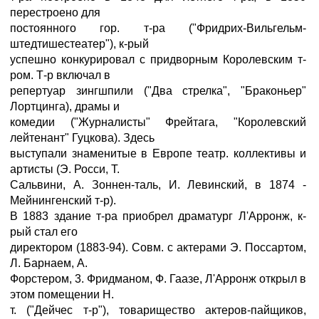
перестроено для
постоянного гор. т-ра ("Фридрих-Вильгельм-
штедтишестеатер"), к-рый
успешно конкурировал с придворным Королевским т-
ром. Т-р включал в
репертуар зингшпили ("Два стрелка", "Браконьер"
Лортцинга), драмы и
комедии ("Журналисты" Фрейтага, "Королевский
лейтенант" Гуцкова). Здесь
выступали знаменитые в Европе театр. коллективы и
артисты (Э. Росси, Т.
Сальвини, А. Зоннен-таль, И. Левинский, в 1874 -
Мейнингенский т-р).
В 1883 здание т-ра приобрел драматург Л'Арронж, к-
рый стал его
директором (1883-94). Совм. с актерами Э. Поссартом,
Л. Барнаем, А.
Форстером, 3. Фридманом, Ф. Гаазе, Л'Арронж открыл в
этом помещении Н.
т. ("Дейчес т-р"), товарищество актеров-пайщиков,