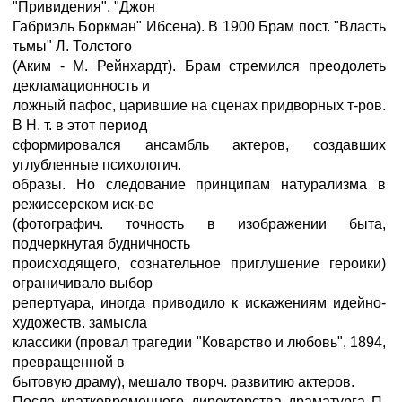
"Привидения", "Джон
Габриэль Боркман" Ибсена). В 1900 Брам пост. "Власть
тьмы" Л. Толстого
(Аким - М. Рейнхардт). Брам стремился преодолеть
декламационность и
ложный пафос, царившие на сценах придворных т-ров.
В Н. т. в этот период
сформировался ансамбль актеров, создавших
углубленные психологич.
образы. Но следование принципам натурализма в
режиссерском иск-ве
(фотографич. точность в изображении быта,
подчеркнутая будничность
происходящего, сознательное приглушение героики)
ограничивало выбор
репертуара, иногда приводило к искажениям идейно-
художеств. замысла
классики (провал трагедии "Коварство и любовь", 1894,
превращенной в
бытовую драму), мешало творч. развитию актеров.
После кратковременного директорства драматурга П.