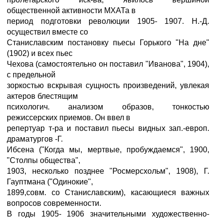
общественной активности МХАТа в
период подготовки революции 1905- 1907. Н.-Д.
осуществил вместе со
Станиславским постановку пьесы Горького "На дне"
(1902) и всех пьес
Чехова (самостоятельно он поставил "Иванова", 1904),
с предельной
зоркостью вскрывая сущность произведений, увлекая
актеров блестящим
психологич. анализом образов, тонкостью
режиссерских приемов. Он ввел в
репертуар т-ра и поставил пьесы видных зап.-европ.
драматургов -Г.
Ибсена ("Когда мы, мертвые, пробуждаемся", 1900,
"Столпы общества",
1903, несколько позднее "Росмерсхольм", 1908), Г.
Гауптмана ("Одинокие",
1899,совм. со Станиславским), касающиеся важных
вопросов современности.
В годы 1905- 1906 значительными художественно-