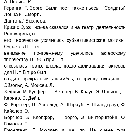
А. Цвейга, Р.
Геринга, Р. Зорге. Были пост. также пьесы: "Солдаты"
Ленца и "Смерть
Дантона" Бюхнера.
Кризис бурж. иск-ва сказался и на театр. деятельности
Рейнхардта, в
его творчестве усилились субъективистские мотивы.
Однако в Н. т. гл.
внимание по-прежнему уделялось актерскому
творчеству. В 1905 при Н. т.
открылась театр. школа, подготавливавшая актеров
для Н. т. В т-ре был
создан прекрасный ансамбль, в труппу входили Г.
Эйзольд, А. Моисеи, Л.
Хефлиг, М. Купфер, П. Вегенер, В. Краус, Э. Яннингс, Г.
Кернер, Э. Дейч,
Ф. Кортнер, В. Арнольд, А. Штрауб, Р. Шильдкраут, Ф.
Кайслер, Э.
Бергнер, Э. Клепфер, Г. Георге, Э. Винтерштейн, О.
Гомолка, Г.
Грюндгенс, Г. Мюллер и мн. др. На сцене т-ра