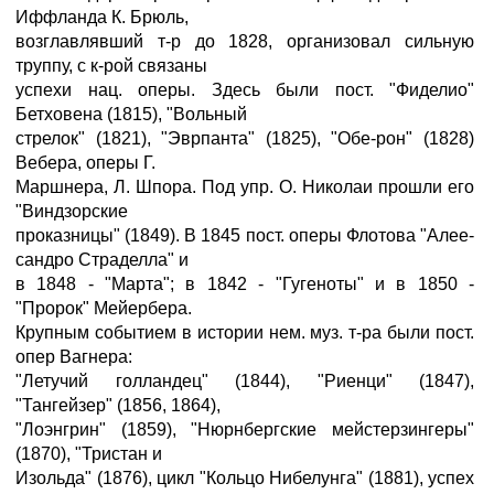
Иффланда К. Брюль,
возглавлявший т-р до 1828, организовал сильную
труппу, с к-рой связаны
успехи нац. оперы. Здесь были пост. "Фиделио"
Бетховена (1815), "Вольный
стрелок" (1821), "Эврпанта" (1825), "Обе-рон" (1828)
Вебера, оперы Г.
Маршнера, Л. Шпора. Под упр. О. Николаи прошли его
"Виндзорские
проказницы" (1849). В 1845 пост. оперы Флотова "Алее-
сандро Страделла" и
в 1848 - "Марта"; в 1842 - "Гугеноты" и в 1850 -
"Пророк" Мейербера.
Крупным событием в истории нем. муз. т-ра были пост.
опер Вагнера:
"Летучий голландец" (1844), "Риенци" (1847),
"Тангейзер" (1856, 1864),
"Лоэнгрин" (1859), "Нюрнбергские мейстерзингеры"
(1870), "Тристан и
Изольда" (1876), цикл "Кольцо Нибелунга" (1881), успех