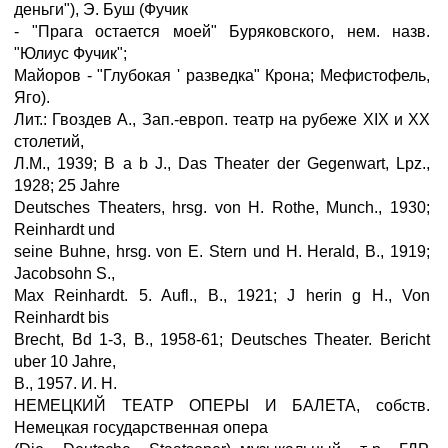
деньги"), Э. Буш (Фучик
- "Прага остается моей" Буряковского, нем. назв.
"Юлиус Фучик";
Майоров - "Глубокая ' разведка" Крона; Мефистофель,
Яго).
Лит.: Гвоздев А., Зап.-европ. театр на рубеже XIX и XX
столетий,
Л.М., 1939; В a b J., Das Theater der Gegenwart, Lpz.,
1928; 25 Jahre
Deutsches Theaters, hrsg. von H. Rothe, Munch., 1930;
Reinhardt und
seine Buhne, hrsg. von E. Stern und H. Herald, B., 1919;
Jacobsohn S.,
Max Reinhardt. 5. Aufl., B., 1921; J herin g H., Von
Reinhardt bis
Brecht, Bd 1-3, В., 1958-61; Deutsches Theater. Bericht
uber 10 Jahre,
B., 1957. И. Н.
НЕМЕЦКИЙ ТЕАТР ОПЕРЫ И БАЛЕТА, собств.
Немецкая государственная опера