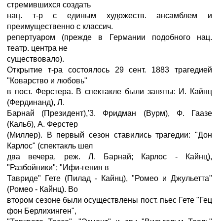
стремившихся создать
нац. т-р с единым художеств. ансамблем и
преимущественно с классич.
репертуаром (прежде в Германии подобного нац.
театр. центра не
существовало).
Открытие т-ра состоялось 29 сент. 1883 трагедией
"Коварство и любовь"
в пост. Ферстера. В спектакле были заняты: И. Кайнц
(Фердинанд), Л.
Барнай (Президент),'3. Фридман (Вурм), Ф. Гаазе
(Кальб), А. Ферстер
(Миллер). В первый сезон ставились трагедии: "Дон
Карлос" (спектакль шел
два вечера, реж. Л. Барнай; Карлос - Кайнц),
"Разбойники"; "Ифи-гения в
Тавриде" Гете (Пилад - Кайнц), "Ромео и Джульетта"
(Ромео - Кайнц). Во
втором сезоне были осуществлены пост. пьес Гете "Гец
фон Берлихинген",