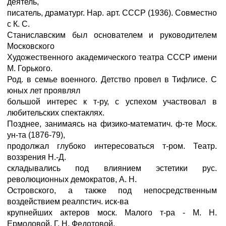
деятель,
писатель, драматург. Нар. арт. СССР (1936). Совместно
с К. С.
Станиславским был основателем и руководителем
Московского
Художественного академического театра СССР имени
М. Горького.
Род. в семье военного. Детство провел в Тифлисе. С
юных лет проявлял
большой интерес к т-ру, с успехом участвовал в
любительских спектаклях.
Позднее, занимаясь на физико-математич. ф-те Моск.
ун-та (1876-79),
продолжал глубоко интересоваться т-ром. Театр.
воззрения Н.-Д.
складывались под влиянием эстетики рус.
революционных демократов, А. Н.
Островского, а также под непосредственным
воздействием реалпстич. иск-ва
крупнейших актеров моск. Малого т-ра - М. Н.
Ермоловой, Г. Н. Федотовой,