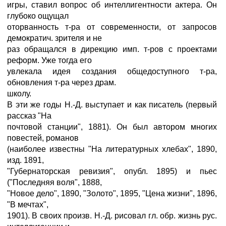
игры, ставил вопрос об интеллигентности актера. Он
глубоко ощущал
оторванность т-ра от современности, от запросов
демократич. зрителя и не
раз обращался в дирекцию имп. т-ров с проектами
реформ. Уже тогда его
увлекала идея создания общедоступного т-ра,
обновления т-ра через драм.
школу.
В эти же годы Н.-Д. выступает и как писатель (первый
рассказ "На
почтовой станции", 1881). Он был автором многих
повестей, романов
(наиболее известны "На литературных хлебах", 1890,
изд. 1891,
"Губернаторская ревизия", опубл. 1895) и пьес
("Последняя воля", 1888,
"Новое дело", 1890, "Золото", 1895, "Цена жизни", 1896,
"В мечтах",
1901). В своих произв. Н.-Д. рисовал гл. обр. жизнь рус.