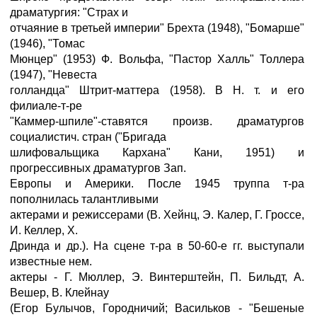
драматургия: "Страх и
отчаяние в третьей империи" Брехта (1948), "Бомарше"
(1946), "Томас
Мюнцер" (1953) Ф. Вольфа, "Пастор Халль" Толлера
(1947), "Невеста
голландца" Штрит-маттера (1958). В Н. т. и его
филиале-т-ре
"Каммер-шпиле"-ставятся произв. драматургов
социалистич. стран ("Бригада
шлифовальщика Кархана" Кани, 1951) и
прогрессивных драматургов Зап.
Европы и Америки. После 1945 труппа т-ра
пополнилась талантливыми
актерами и режиссерами (В. Хейнц, Э. Калер, Г. Гроссе,
И. Келлер, X.
Дринда и др.). На сцене т-ра в 50-60-е гг. выступали
известные нем.
актеры - Г. Мюллер, Э. Винтерштейн, П. Бильдт, А.
Вешер, В. Клейнау
(Егор Булычов, Городничий; Васильков - "Бешеные