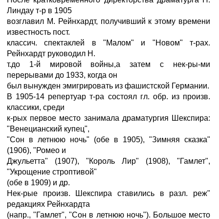
Линдау т-р в 1905
возглавил М. Рейнхардт, получивший к этому времени
известность пост.
классич. спектаклей в "Малом" и "Новом" т-рах.
Рейнхардт руководил Н.
т.до 1-й мировой войны,а затем с нек-ры-ми
перерывами до 1933, когда он
был вынужден эмигрировать из фашистской Германии.
В 1905-14 репертуар т-ра состоял гл. обр. из произв.
классики, среди
к-рых первое место занимала драматургия Шекспира:
"Венецианский купец",
"Сон в летнюю ночь" (обе в 1905), "Зимняя сказка"
(1906), "Ромео и
Джульетта" (1907), "Король Лир" (1908), "Гамлет",
"Укрощение строптивой"
(обе в 1909) и др.
Нек-рые произв. Шекспира ставились в разл. реж"
редакциях Рейнхардта
(напр., "Гамлет", "Сон в летнюю ночь"). Большое место