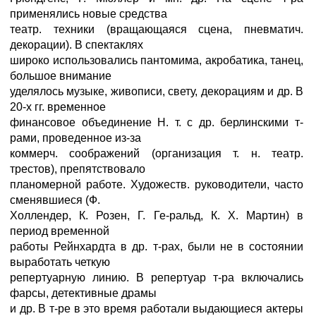
применялись новые средства
театр. техники (вращающаяся сцена, пневматич.
декорации). В спектаклях
широко использовались пантомима, акробатика, танец,
большое внимание
уделялось музыке, живописи, свету, декорациям и др. В
20-х гг. временное
финансовое объединение Н. т. с др. берлинскими т-
рами, проведенное из-за
коммерч. соображений (организация т. н. театр.
трестов), препятствовало
планомерной работе. Художеств. руководители, часто
сменявшиеся (Ф.
Холлендер, К. Розен, Г. Ге-ральд, К. X. Мартин) в
период временной
работы Рейнхардта в др. т-рах, были не в состоянии
выработать четкую
репертуарную линию. В репертуар т-ра включались
фарсы, детективные драмы
и др. В т-ре в это время работали выдающиеся актеры