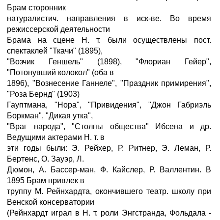
Брам сторонник
натуралистич. направления в иск-ве. Во время
режиссерской деятельности
Брама на сцене Н. т. были осуществлены пост.
спектаклей "Ткачи" (1895),
"Возчик Геншель" (1898), "Флориан Гейер",
"Потонувший колокол" (оба в
1896), "Вознесение Ганнеле", "Праздник примирения",
"Роза Бернд" (1903)
Гауптмана, "Нора", "Привидения", "Джон Габриэль
Боркман", "Дикая утка",
"Враг народа", "Столпы общества" Ибсена и др.
Ведущими актерами Н. т. в
эти годы были: Э. Рейхер, Р. Ритнер, Э. Леман, Р.
Бертенс, О. Зауэр, Л.
Дюмон, А. Бассер-ман, Ф. Кайслер, Р. Валлентин. В
1895 Брам привлек в
труппу М. Рейнхардта, окончившего театр. школу при
Венской консерватории
(Рейнхардт играл в Н. т. роли Энгстранда, Фольдала -