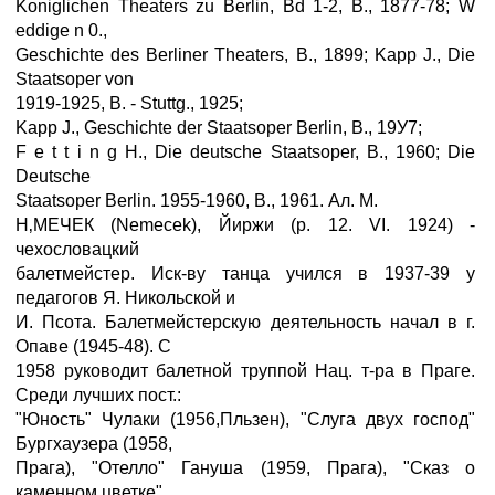
Koniglichen Theaters zu Berlin, Bd 1-2, В., 1877-78; W
eddige n 0.,
Geschichte des Berliner Theaters, B., 1899; Kapp J., Die
Staatsoper von
1919-1925, B. - Stuttg., 1925;
Kapp J., Geschichte der Staatsoper Berlin, В., 19У7;
F e t t i n g H., Die deutsche Staatsoper, B., 1960; Die
Deutsche
Staatsoper Berlin. 1955-1960, В., 1961. Ал. М.
Н‚МЕЧЕК (Nemecek), Йиржи (р. 12. VI. 1924) -
чехословацкий
балетмейстер. Иск-ву танца учился в 1937-39 у
педагогов Я. Никольской и
И. Псота. Балетмейстерскую деятельность начал в г.
Опаве (1945-48). С
1958 руководит балетной труппой Нац. т-ра в Праге.
Среди лучших пост.:
"Юность" Чулаки (1956,Пльзен), "Слуга двух господ"
Бургхаузера (1958,
Прага), "Отелло" Гануша (1959, Прага), "Сказ о
каменном цветке"