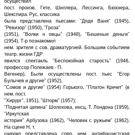
осуществил
пост. произв. Гете, Шиллера, Лессинга, Бюхнера,
Шекспира. Рус. классика
была представлена пьесами: "Дядя Ваня" (1945),
"Ревизор" (1950), "Гроза"
(1951), "Волки н овцы" (1948), "Бешеные деньги"
(1954). Т-р познакомил
нем. зрителя с сов. драматургией. Большим событием
театр. жизни ГДР
явился спектакль "Беспокойная старость" (1946,
профессор Полежаев - П.
Вегенер). Были осуществлены пост. пьес "Егор
Булычев и другие" (1952),
"Сомов и другие" (1954) Горького, "Платон Кречет" (в
нем. пост.
"Хирург", 1951), "Шторм" (1957);
"Поднятая целина" Шолохова, инсц. Т. Лондона (1959),
"Иркутская
история" Арбузова (1962), "Человек с ружьем" (1962).
На сцене Н. т.
широко представлена совр. нем. антифашистская