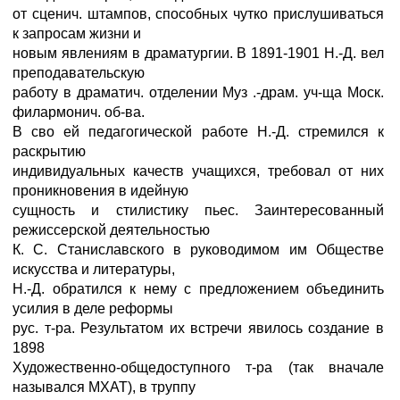
от сценич. штампов, способных чутко прислушиваться
к запросам жизни и
новым явлениям в драматургии. В 1891-1901 Н.-Д. вел
преподавательскую
работу в драматич. отделении Муз .-драм. уч-ща Моск.
филармонич. об-ва.
В сво ей педагогической работе Н.-Д. стремился к
раскрытию
индивидуальных качеств учащихся, требовал от них
проникновения в идейную
сущность и стилистику пьес. Заинтересованный
режиссерской деятельностью
К. С. Станиславского в руководимом им Обществе
искусства и литературы,
Н.-Д. обратился к нему с предложением объединить
усилия в деле реформы
рус. т-ра. Результатом их встречи явилось создание в
1898
Художественно-общедоступного т-ра (так вначале
назывался МХАТ), в труппу