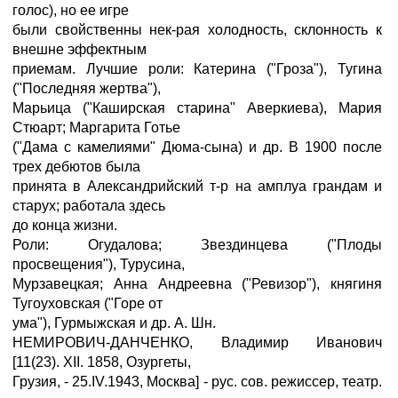
голос), но ее игре
были свойственны нек-рая холодность, склонность к
внешне эффектным
приемам. Лучшие роли: Катерина ("Гроза"), Тугина
("Последняя жертва"),
Марьица ("Каширская старина" Аверкиева), Мария
Стюарт; Маргарита Готье
("Дама с камелиями" Дюма-сына) и др. В 1900 после
трех дебютов была
принята в Александрийский т-р на амплуа грандам и
старух; работала здесь
до конца жизни.
Роли: Огудалова; Звездинцева ("Плоды
просвещения"), Турусина,
Мурзавецкая; Анна Андреевна ("Ревизор"), княгиня
Тугоуховская ("Горе от
ума"), Гурмыжская и др. А. Шн.
НЕМИРОВИЧ-ДАНЧЕНКО, Владимир Иванович
[11(23). XII. 1858, Озургеты,
Грузия, - 25.IV.1943, Москва] - рус. сов. режиссер, театр.