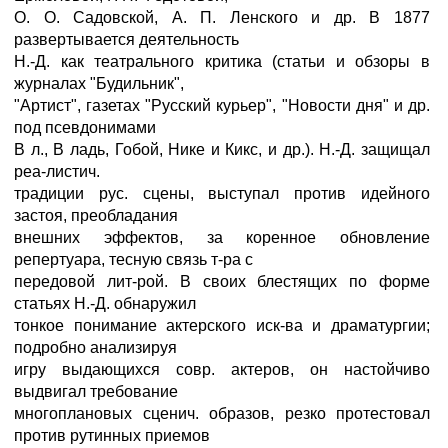
О. О. Садовской, А. П. Ленского и др. В 1877
развертывается деятельность
Н.-Д. как театрального критика (статьи и обзоры в
журналах "Будильник",
"Артист", газетах "Русский курьер", "Новости дня" и др.
под псевдонимами
В л., В ладь, Гобой, Нике и Кикс, и др.). Н.-Д. защищал
реа-листич.
традиции рус. сцены, выступал против идейного
застоя, преобладания
внешних эффектов, за коренное обновление
репертуара, тесную связь т-ра с
передовой лит-рой. В своих блестящих по форме
статьях Н.-Д. обнаружил
тонкое понимание актерского иск-ва и драматургии;
подробно анализируя
игру выдающихся совр. актеров, он настойчиво
выдвигал требование
многоплановых сценич. образов, резко протестовал
против рутинных приемов