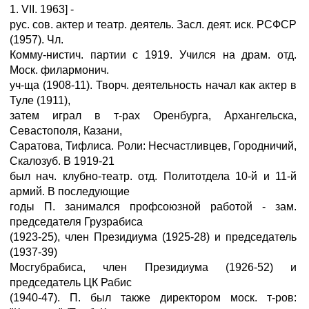
1. VII. 1963] -
рус. сов. актер и театр. деятель. Засл. деят. иск. РСФСР
(1957). Чл.
Комму-нистич. партии с 1919. Учился на драм. отд.
Моск. филармонич.
уч-ща (1908-11). Творч. деятельность начал как актер в
Туле (1911),
затем играл в т-рах Оренбурга, Архангельска,
Севастополя, Казани,
Саратова, Тифлиса. Роли: Несчастливцев, Городничий,
Скалозуб. В 1919-21
был нач. клубно-театр. отд. Политотдела 10-й и 11-й
армий. В последующие
годы П. занимался профсоюзной работой - зам.
председателя Грузрабиса
(1923-25), член Президиума (1925-28) и председатель
(1937-39)
Мосгубрабиса, член Президиума (1926-52) и
председатель ЦК Рабис
(1940-47). П. был также директором моск. т-ров: