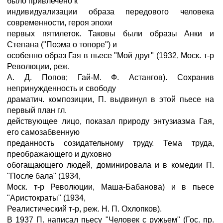
было привлечено к
индивидуализации образа передового человека
современности, героя эпохи
первых пятилеток. Таковы были образы Анки и
Степана ("Поэма о топоре") и
особенно образ Гая в пьесе "Мой друг" (1932, Моск. т-р
Революции, реж.
А. Д. Попов; Гай-М. Ф. Астангов). Сохранив
непринужденность и свободу
драматич. композиции, П. выдвинул в этой пьесе на
первый план гл.
действующее лицо, показал природу энтузиазма Гая,
его самозабвенную
преданность созидательному труду. Тема труда,
преображающего и духовно
обогащающего людей, доминировала и в комедии П.
"После бала" (1934,
Моск. т-р Революции, Маша-Бабанова) и в пьесе
"Аристократы" (1934,
Реалистический т-р, реж. Н. П. Охлопков).
В 1937 П. написал пьесу "Человек с ружьем" (Гос. пр.