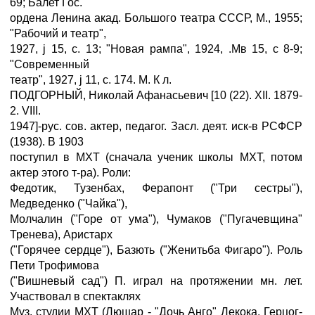
69; Балет Гос.
ордена Ленина акад. Большого театра СССР, М., 1955;
"Рабочий и театр",
1927, ј 15, с. 13; "Новая рампа", 1924, .Мв 15, с 8-9;
"Современный
театр", 1927, ј 11, с. 174. М. К л.
ПОДГОРНЫЙ, Николай Афанасьевич [10 (22). XII. 1879-
2. VIII.
1947]-рус. сов. актер, педагог. Засл. деят. иск-в РСФСР
(1938). В 1903
поступил в МХТ (сначала ученик школы МХТ, потом
актер этого т-ра). Роли:
Федотик, Тузенбах, Ферапонт ("Три сестры"),
Медведенко ("Чайка"),
Молчалин ("Горе от ума"), Чумаков ("Пугачевщина"
Тренева), Аристарх
("Горячее сердце"), Базють ("Женитьба Фигаро"). Роль
Пети Трофимова
("Вишневый сад") П. играл на протяжении мн. лет.
Участвовал в спектаклях
Муз. студии МХТ (Люшар - "Дочь Анго" Лекока, Герцог-