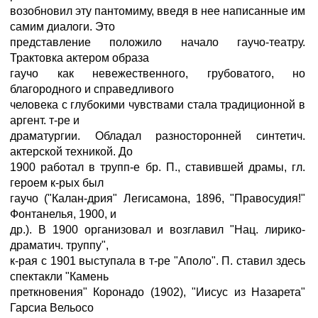
возобновил эту пантомиму, введя в нее написанные им
самим диалоги. Это
представление положило начало гаучо-театру.
Трактовка актером образа
гаучо как невежественного, грубоватого, но
благородного и справедливого
человека с глубокими чувствами стала традиционной в
аргент. т-ре и
драматургии. Обладал разносторонней синтетич.
актерской техникой. До
1900 работал в трупп-е бр. П., ставившей драмы, гл.
героем к-рых был
гаучо ("Калан-дрия" Легисамона, 1896, "Правосудия!"
Фонтанелья, 1900, и
др.). В 1900 организовал и возглавил "Нац. лирико-
драматич. труппу",
к-рая с 1901 выступала в т-ре "Аполо". П. ставил здесь
спектакли "Камень
преткновения" Коронадо (1902), "Иисус из Назарета"
Гарсиа Вельосо