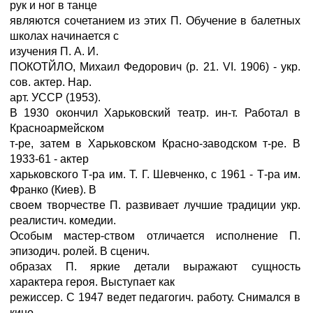
рук и ног в танце
являются сочетанием из этих П. Обучение в балетных
школах начинается с
изучения П. А. И.
ПОКОТЙЛО, Михаил Федорович (р. 21. VI. 1906) - укр.
сов. актер. Нар.
арт. УССР (1953).
В 1930 окончил Харьковский театр. ин-т. Работал в
Красноармейском
т-ре, затем в Харьковском Красно-заводском т-ре. В
1933-61 - актер
харьковского Т-ра им. Т. Г. Шевченко, с 1961 - Т-ра им.
Франко (Киев). В
своем творчестве П. развивает лучшие традиции укр.
реалистич. комедии.
Особым мастер-ством отличается исполнение П.
эпизодич. ролей. В сценич.
образах П. яркие детали выражают сущность
характера героя. Выступает как
режиссер. С 1947 ведет педагогич. работу. Снимался в
кино.