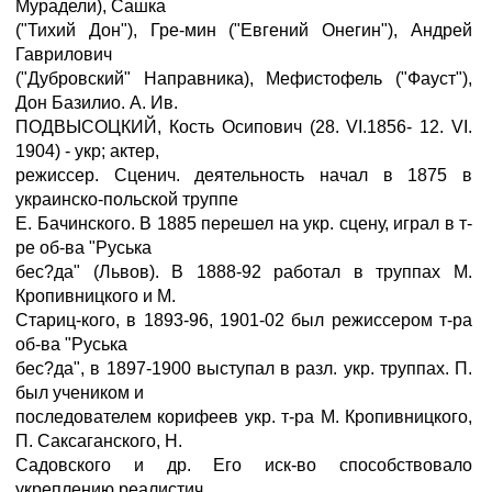
Мурадели), Сашка
("Тихий Дон"), Гре-мин ("Евгений Онегин"), Андрей
Гаврилович
("Дубровский" Направника), Мефистофель ("Фауст"),
Дон Базилио. А. Ив.
ПОДВЫСОЦКИЙ, Кость Осипович (28. VI.1856- 12. VI.
1904) - укр; актер,
режиссер. Сценич. деятельность начал в 1875 в
украинско-польской труппе
Е. Бачинского. В 1885 перешел на укр. сцену, играл в т-
ре об-ва "Руська
бес?да" (Львов). В 1888-92 работал в труппах М.
Кропивницкого и М.
Стариц-кого, в 1893-96, 1901-02 был режиссером т-ра
об-ва "Руська
бес?да", в 1897-1900 выступал в разл. укр. труппах. П.
был учеником и
последователем корифеев укр. т-ра М. Кропивницкого,
П. Саксаганского, Н.
Садовского и др. Его иск-во способствовало
укреплению реалистич.