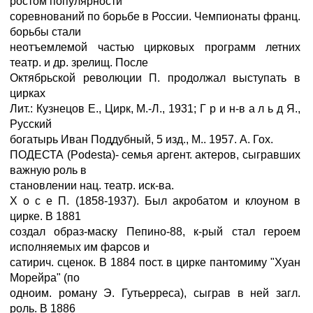
ростом популярности
соревнований по борьбе в России. Чемпионаты франц.
борьбы стали
неотъемлемой частью цирковых программ летних
театр. и др. зрелищ. После
Октябрьской революции П. продолжал выступать в
цирках
Лит.: Кузнецов Е., Цирк, М.-Л., 1931; Г р и н-в а л ь д Я.,
Русский
богатырь Иван Поддубный, 5 изд., М.. 1957. А. Гох.
ПОДЕСТА (Podesta)- семья аргент. актеров, сыгравших
важную роль в
становлении нац. театр. иск-ва.
Х о с е П. (1858-1937). Был акробатом и клоуном в
цирке. В 1881
создал образ-маску Пепино-88, к-рый стал героем
исполняемых им фарсов и
сатирич. сценок. В 1884 пост. в цирке пантомиму "Хуан
Морейра" (по
одноим. роману Э. Гутьерреса), сыграв в ней загл.
роль. В 1886