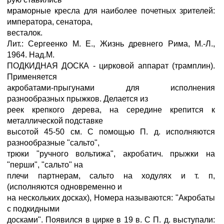
мраморные кресла для наиболее почетных зрителей:
императора, сенатора,
весталок.
Лит.: Сергеенко М. Е., Жизнь древнего Рима, М.-Л.,
1964. Над.М.
ПОДКИДНАЯ ДОСКА - цирковой аппарат (трамплин).
Применяется
акробатами-прыгунами для исполнения
разнообразных прыжков. Делается из
реек крепкого дерева, на середине крепится к
металлической подставке
высотой 45-50 см. С помощью П. д. исполняются
разнообразные "сальто",
трюки "ручного вольтижа", акробатич. прыжки на
"перши", "сальто" на
плечи партнерам, сальто на ходулях и т. п,
(исполняются одновременно и
на нескольких досках), Номера называются: "Акробаты
с подкидными
досками". Появился в цирке в 19 в. С П. д. выступали: