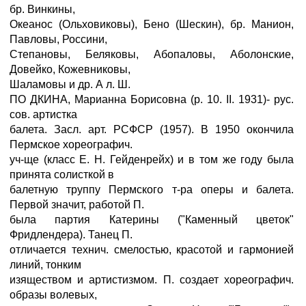
бр. Винкины,
Океанос (Ольховиковы), Бено (Шескин), бр. Манион,
Павловы, Россини,
Степановы, Беляковы, Абопаловы, Аболонские,
Довейко, Кожевниковы,
Шаламовы и др. А л. Ш.
ПО ДКИНА, Марианна Борисовна (р. 10. II. 1931)- рус.
сов. артистка
балета. Засл. арт. РСФСР (1957). В 1950 окончила
Пермское хореографич.
уч-ще (класс Е. Н. Гейденрейх) и в том же году была
принята солисткой в
балетную труппу Пермского т-ра оперы и балета.
Первой значит, работой П.
была партия Катерины ("Каменный цветок"
Фридлендера). Танец П.
отличается технич. смелостью, красотой и гармонией
линий, тонким
изяществом и артистизмом. П. создает хореографич.
образы волевых,