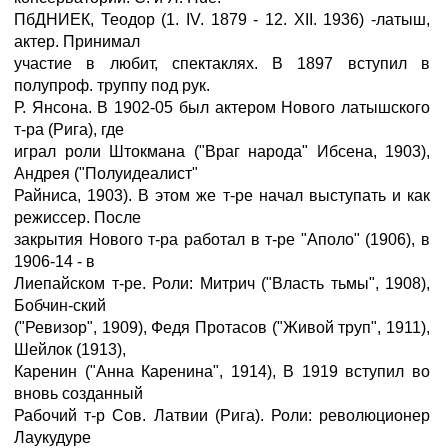
ПбДНИЕК, Теодор (1. IV. 1879 - 12. XII. 1936) -латыш,
актер. Принимал
участие в любит, спектаклях. В 1897 вступил в
полупроф. труппу под рук.
Р. Янсона. В 1902-05 был актером Нового латышского
т-ра (Рига), где
играл роли Штокмана ("Враг народа" Ибсена, 1903),
Андрея ("Полуидеалист"
Райниса, 1903). В этом же т-ре начал выступать и как
режиссер. После
закрытия Нового т-ра работал в т-ре "Аполо" (1906), в
1906-14 - в
Лиепайском т-ре. Роли: Митрич ("Власть тьмы", 1908),
Бобчин-ский
("Ревизор", 1909), Федя Протасов ("Живой труп", 1911),
Шейлок (1913),
Каренин ("Анна Каренина", 1914), В 1919 вступил во
вновь созданный
Рабочий т-р Сов. Латвии (Рига). Роли: революционер
Лаукудуре