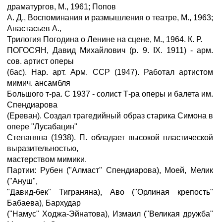
драматургов, М., 1961; Попов
А. Д., Воспоминания и размышления о театре, М., 1963;
Анастасьев А.,
Трилогия Погодина о Ленине на сцене, М., 1964. К. Р.
ПОГОСЯН, Давид Михайлович (р. 9. IX. 1911) - арм.
сов. артист оперы
(бас). Нар. арт. Арм. ССР (1947). Работал артистом
мимич. ансамбля
Большого т-ра. С 1937 - солист Т-ра оперы и балета им.
Спендиарова
(Ереван). Создал трагедийный образ старика Симона в
опере "Лусабацин"
Степаняна (1938). П. обладает высокой пластической
выразительностью,
мастерством мимики.
Партии: Рубен ("Алмаст" Спендиарова), Моей, Мелик
("Ануш",
"Давид-бек" Тиграняна), Аво ("Орлиная крепость"
Бабаева), Бархудар
("Намус" Ходжа-Эйнатова), Измаил ("Великая дружба"