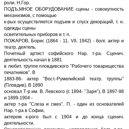
роли. Н.Гор.
ПОДЪ‚МНОЕ ОБОРУДОВАНИЕ сцены - совокупность
механизмов, с помощью
к-рых осуществляется подъем и спуск декораций, т. н.
одежды сцены
осветительных приборов и т. п.
ПОЖАРОВ, Борис (1864 - 11. VII. 1942) - болг. актер и
театр. деятель.
Почетный артист софийского Нар. т-ра. Сценич.
деятельность начал в 1881
в любит. труппе пловдивского "Рабочего товарищества
печатников". В
1883-86- актер "Вост.-Румелийской театр. труппы"
(Пловдив). В 1890
основал Т-р им. В. Левского (с 1894- "Заря"). В 1897-98
и 1899-1904 -
актер т-ра "Слеза и смех". П. - один из основателей
Нар. т-ра в Софии,
актером к-рого был с 1904 и до конца сценич.
деятельности.