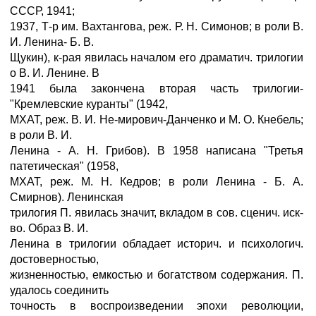
СССР, 1941;
1937, Т-р им. Вахтангова, реж. Р. Н. Симонов; в роли В.
И. Ленина- Б. В.
Щукин), к-рая явилась началом его драматич. трилогии
о В. И. Ленине. В
1941 была закончена вторая часть трилогии-
"Кремлевские куранты" (1942,
МХАТ, реж. В. И. Не-мирович-Данченко и М. О. Кнебель;
в роли В. И.
Ленина - А. Н. Грибов). В 1958 написана "Третья
патетическая" (1958,
МХАТ, реж. М. Н. Кедров; в роли Ленина - Б. А.
Смирнов). Ленинская
трилогия П. явилась значит, вкладом в сов. сценич. иск-
во. Образ В. И.
Ленина в трилогии обладает историч. и психологич.
достоверностью,
жизненностью, емкостью и богатством содержания. П.
удалось соединить
точность в воспроизведении эпохи революции,