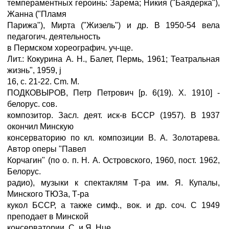
темпераментных героинь: Зарема; Никия ("Баядерка"),
Жанна ("Пламя
Парижа"), Мирта ("Жизель") и др. В 1950-54 вела
педагогич. деятельность
в Пермском хореографич. уч-ще.
Лит.: Кокурина А. Н., Балет, Пермь, 1961; Театральная
жизнь", 1959, ј
16, с. 21-22. Cm. М.
ПОДКОВЫРОВ, Петр Петрович [р. 6(19). X. 1910] -
белорус. сов.
композитор. Засл. деят. иск-в БССР (1957). В 1937
окончил Минскую
консерваторию по кл. композиции В. А. Золотарева.
Автор оперы "Павел
Корчагин" (по о. п. Н. А. Островского, 1960, пост. 1962,
Белорус.
радио), музыки к спектаклям Т-ра им. Я. Купалы,
Минского ТЮЗа, Т-ра
кукол БССР, а также симф., вок. и др. соч. С 1949
преподает в Минской
консерватории. С. и Я. Hue.