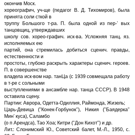
окончив Моск.
хореографич, уч-ще (педагог В. Д. Тихомиров), была
принята соли сткой в
труппу Большого т-ра. П. была одной из пер-' вых
танцовщиц, утверждавших
школу сов. хорео-графич. иск-ва. Усложняя танц. яз.
исполняемых ею
партий, она стремилась добиться сценич. правды,
естественности и
простоты, глубоко раскрыть характеры сценич. героев.
П. в совершенстве
владела иск-вом нар. танЦа (с 1939 совмещала работу
в т-ре с сольными
выступлениями в ансамбле нар. танца СССР). В 1948
оставила сцену.
Партии: Аврора, Одетта-Одиллия, Раймонда, Жизель;
Царь-Девица ("Конек-Горбунок"), Никия ("Баядерка"
Мин' куса), Саламбо
(о п Арендса), Тао Хоа; Китри ("Дон Кихот") и др.
Лит.: Слонимский Ю., Советский балет, М.-Л., 1950, с.