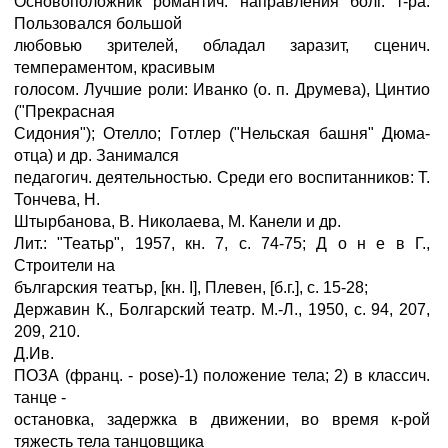
Основоположник романтич. направления болг. т-ра.
Пользовался большой
любовью зрителей, обладал заразит, сценич.
темпераментом, красивым
голосом. Лучшие роли: Иванко (о. п. Друмева), Цинтио
("Прекрасная
Сидония"); Отелло; Готлер ("Нельская башня" Дюма-
отца) и др. Занимался
педагогич. деятельностью. Среди его воспитанников: Т.
Тончева, Н.
Штырбанова, В. Николаева, М. Канели и др.
Лит.: "Театьр", 1957, кн. 7, с. 74-75; Д о н е в Г.,
Строители на
българския театър, [кн. I], Плевен, [б.г.], с. 15-28;
Державин К., Болгарский театр. М.-Л., 1950, с. 94, 207,
209, 210.
Д.Ив.
ПОЗА (франц. - pose)-1) положение тела; 2) в классич.
танце -
остановка, задержка в движении, во время к-рой
тяжесть тела танцовщика