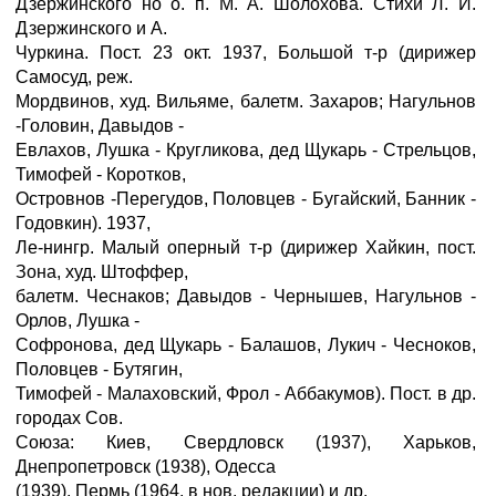
Дзержинского но о. п. М. А. Шолохова. Стихи Л. И.
Дзержинского и А.
Чуркина. Пост. 23 окт. 1937, Большой т-р (дирижер
Самосуд, реж.
Мордвинов, худ. Вильяме, балетм. Захаров; Нагульнов
-Головин, Давыдов -
Евлахов, Лушка - Кругликова, дед Щукарь - Стрельцов,
Тимофей - Коротков,
Островнов -Перегудов, Половцев - Бугайский, Банник -
Годовкин). 1937,
Ле-нингр. Малый оперный т-р (дирижер Хайкин, пост.
Зона, худ. Штоффер,
балетм. Чеснаков; Давыдов - Чернышев, Нагульнов -
Орлов, Лушка -
Софронова, дед Щукарь - Балашов, Лукич - Чесноков,
Половцев - Бутягин,
Тимофей - Малаховский, Фрол - Аббакумов). Пост. в др.
городах Сов.
Союза: Киев, Свердловск (1937), Харьков,
Днепропетровск (1938), Одесса
(1939), Пермь (1964, в нов. редакции) и др.