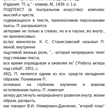
Издания: "П. ц." - клавир, М., 1939. п. 1 р.
ПОДТЕКСТ (в театральном искусстве)- комплекс
мыслей и чувств,
содержащихся в тексте, произносимом персонажами
пьесы. П. раскрывается
актерами не только в словах, но и в паузах, во внутр.,
не произносимых
вслух монологах. К. С. Станиславский называл П.
явной, внутренне
ощутимой жизнью роли, "... которая непрерывно течет
под словами текста,
все время оправдывая и оживляя их" ("Работа актера
над собой", 1951, с.
492). П. является одним из осн. средств овладения
образом. Понимание П.
основано на глубоком изучении и верном
истолковании пьесы. П. помогает
актеру достигнуть непрерывного развития внутр. жизни
образа, раскрыть,
как говорил В.И. Немирович-Данченко, "второй план"