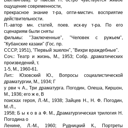
ощущение современности,
прекрасное знание т-ра, опти-мистич. восприятие
действительности.
П.-автор мн. статей, поев. иск-ву т-ра. По его
сценариям были сняты
фильмы: "Заключенные", "Человек с ружьем",
"Кубанские казаки" (Гос. пр.
СССР, 1951), "Первый эшелон", "Вихри враждебные".
Соч.: Театр и жизнь, М., 1953; Собр. драматических
произведений, т.
1-5, М., 1960-61.
Лит.: Юзовский Ю., Вопросы социалистической
драматургии, М., 1934; Г
у рви ч А., Три драматурга. Погодин, Олеша, Киршон,
М., 1936; его ж е, В
поисках героя, Л.-М., 1938; Зайцев Н., Н. Ф. Погодин,
М.-Л.,
1958; Б ы к о в а Ф. М., Драматургическая трилогия Н.
Погодина о
Ленине, Л.-М., 1960; Рудницкий К., Портреты