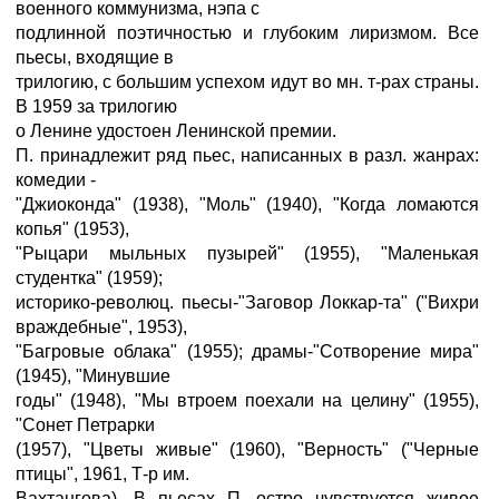
военного коммунизма, нэпа с
подлинной поэтичностью и глубоким лиризмом. Все
пьесы, входящие в
трилогию, с большим успехом идут во мн. т-рах страны.
В 1959 за трилогию
о Ленине удостоен Ленинской премии.
П. принадлежит ряд пьес, написанных в разл. жанрах:
комедии -
"Джиоконда" (1938), "Моль" (1940), "Когда ломаются
копья" (1953),
"Рыцари мыльных пузырей" (1955), "Маленькая
студентка" (1959);
историко-революц. пьесы-"Заговор Локкар-та" ("Вихри
враждебные", 1953),
"Багровые облака" (1955); драмы-"Сотворение мира"
(1945), "Минувшие
годы" (1948), "Мы втроем поехали на целину" (1955),
"Сонет Петрарки
(1957), "Цветы живые" (1960), "Верность" ("Черные
птицы", 1961, Т-р им.
Вахтангова). В пьесах П. остро чувствуется живое