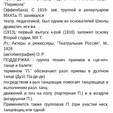
"Перикола"
Оффенбаха). С 1919- зав. труппой и репертуаром
МХАТа. П. занимался
театр. педагогикой, был одним из основателей Школы
драматич. иск-ва
(1913), первый выпуск к-рой (1916) заложил основу
Второй студии, MX Т.
Лт.: Актеры и режиссеры, "Театральная Россия", М.,
1928
(автобиография) О. Р.
ПОДДЕРЖКА - группа технич. приемов в сце-нпч.
танце и балете:
термином "П." обозначают разл. приемы в дуэтном
танце (Дуэт, Па-де-де)
посредством к-рых танцовщик помогает танцовщице в
выполнении разл. танц.
движений и поз на полу (партерная П.) и в воздухе
(воздушная П.).
Применяется также групповая П. (при участии неск.
танцовщиц или одной