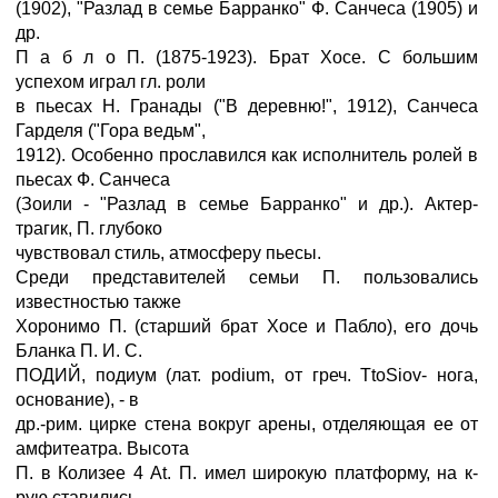
(1902), "Разлад в семье Барранко" Ф. Санчеса (1905) и
др.
П а б л о П. (1875-1923). Брат Хосе. С большим
успехом играл гл. роли
в пьесах Н. Гранады ("В деревню!", 1912), Санчеса
Гарделя ("Гора ведьм",
1912). Особенно прославился как исполнитель ролей в
пьесах Ф. Санчеса
(Зоили - "Разлад в семье Барранко" и др.). Актер-
трагик, П. глубоко
чувствовал стиль, атмосферу пьесы.
Среди представителей семьи П. пользовались
известностью также
Хоронимо П. (старший брат Хосе и Пабло), его дочь
Бланка П. И. С.
ПОДИЙ, подиум (лат. podium, от греч. TtoSiov- нога,
основание), - в
др.-рим. цирке стена вокруг арены, отделяющая ее от
амфитеатра. Высота
П. в Колизее 4 At. П. имел широкую платформу, на к-
рую ставились