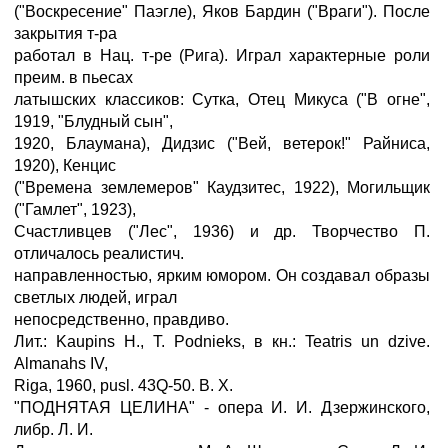
("Воскресение" Паэгле), Яков Бардин ("Враги"). После
закрытия т-ра
работал в Нац. т-ре (Рига). Играл характерные роли
преим. в пьесах
латышских классиков: Сутка, Отец Микуса ("В огне",
1919, "Блудный сын",
1920, Блаумана), Дидзис ("Вей, ветерок!" Райниса,
1920), Кенцис
("Времена землемеров" Каудзитес, 1922), Могильщик
("Гамлет", 1923),
Счастливцев ("Лес", 1936) и др. Творчество П.
отличалось реалистич.
направленностью, ярким юмором. Он создавал образы
светлых людей, играл
непосредственно, правдиво.
Лит.: Kaupins Н., Т. Podnieks, в кн.: Teatris un dzive.
Almanahs IV,
Riga, 1960, pusl. 43Q-50. В. Х.
"ПОДНЯТАЯ ЦЕЛИНА" - опера И. И. Дзержинского,
либр. Л. И.