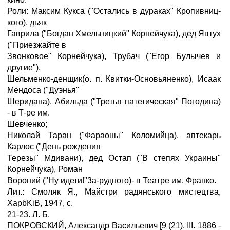
Роли: Максим Кукса ("Остались в дураках" Кропивниц-
кого), дьяк
Гаврила ("Богдан Хмельницкий" Корнейчука), дед Явтух
("Приезжайте в
Звонковое" Корнейчука), Трубач ("Егор Булычев и
другие"),
Шельменко-денщик(о. п. Квитки-Основьяненко), Исаак
Мендоса ("Дуэнья"
Шеридана), Абильда ("Третья патетическая" Погодина)
- в Т-ре им.
Шевченко;
Николай Таран ("Фараоны" Коломийца), аптекарь
Карлос ("День рождения
Терезы" Мдивани), дед Остап ("В степях Украины"
Корнейчука), Роман
Вороний ("Ну идети!"3а-рудного)- в Театре им. Франко.
Лит.: Смоляк Я., Майстри радянського мистецтва,
XapbKiB, 1947, с.
21-23. Л. Б.
ПОКРОВСКИЙ, Александр Васильевич [9 (21). III. 1886 -