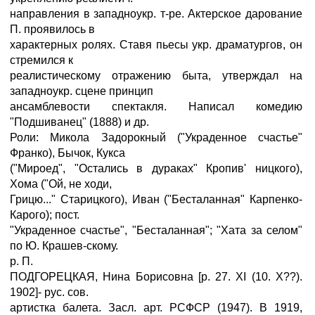
направления в западноукр. т-ре. Актерское дарование
П. проявилось в
характерных ролях. Ставя пьесы укр. драматургов, он
стремился к
реалистическому отражению быта, утверждал на
западноукр. сцене принцип
ансамблевости спектакля. Написал комедию
"Подшиванец" (1888) и др.
Роли: Микола Задорокный ("Украденное счастье"
Франко), Бычок, Кукса
("Мироед", "Остались в дураках" Кропив' ницкого),
Хома ("Ой, не ходи,
Грицю..." Старицкого), Иван ("Бесталанная" Карпенко-
Карого); пост.
"Украденное счастье", "Бесталанная"; "Хата за селом"
по Ю. Крашев-скому.
р. П.
ПОДГОРЕЦКАЯ, Нина Борисовна [р. 27. XI (10. Х??).
1902]- рус. сов.
артистка балета. Засл. арт. РСФСР (1947). В 1919,