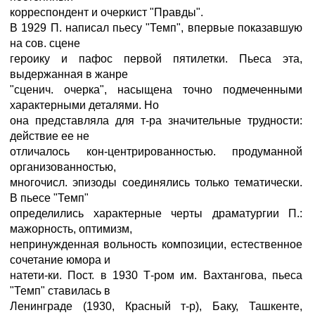
корреспондент и очеркист "Правды".
В 1929 П. написал пьесу "Темп", впервые показавшую
на сов. сцене
героику и пафос первой пятилетки. Пьеса эта,
выдержанная в жанре
"сценич. очерка", насыщена точно подмеченными
характерными деталями. Но
она представляла для т-ра значительные трудности:
действие ее не
отличалось кон-центрированностью. продуманной
организованностью,
многочисл. эпизоды соединялись только тематически.
В пьесе "Темп"
определились характерные черты драматургии П.:
мажорность, оптимизм,
непринужденная вольность композиции, естественное
сочетание юмора и
натети-ки. Пост. в 1930 Т-ром им. Вахтангова, пьеса
"Темп" ставилась в
Ленинграде (1930, Красный т-р), Баку, Ташкенте,