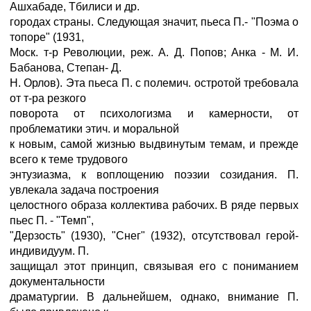
Ашхабаде, Тбилиси и др.
городах страны. Следующая значит, пьеса П.- "Поэма о
топоре" (1931,
Моск. т-р Революции, реж. А. Д. Попов; Анка - М. И.
Бабанова, Степан- Д.
Н. Орлов). Эта пьеса П. с полемич. остротой требовала
от т-ра резкого
поворота от психологизма и камерности, от
проблематики этич. и моральной
к новым, самой жизнью выдвинутым темам, и прежде
всего к теме трудового
энтузиазма, к воплощению поэзии созидания. П.
увлекала задача построения
целостного образа коллектива рабочих. В ряде первых
пьес П. - "Темп",
"Дерзость" (1930), "Снег" (1932), отсутствовал герой-
индивидуум. П.
защищал этот принцип, связывая его с пониманием
документальности
драматургии. В дальнейшем, однако, внимание П.