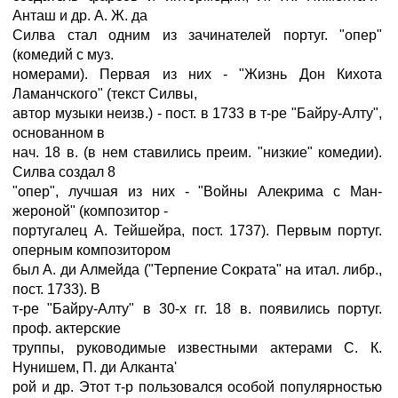
Анташ и др. А. Ж. да
Силва стал одним из зачинателей португ. "опер"
(комедий с муз.
номерами). Первая из них - "Жизнь Дон Кихота
Ламанчского" (текст Силвы,
автор музыки неизв.) - пост. в 1733 в т-ре "Байру-Алту",
основанном в
нач. 18 в. (в нем ставились преим. "низкие" комедии).
Силва создал 8
"опер", лучшая из них - "Войны Алекрима с Ман-
жероной" (композитор -
португалец А. Тейшейра, пост. 1737). Первым португ.
оперным композитором
был А. ди Алмейда ("Терпение Сократа" на итал. либр.,
пост. 1733). В
т-ре "Байру-Алту" в 30-х гг. 18 в. появились португ.
проф. актерские
труппы, руководимые известными актерами С. К.
Нунишем, П. ди Алканта'
рой и др. Этот т-р пользовался особой популярностью