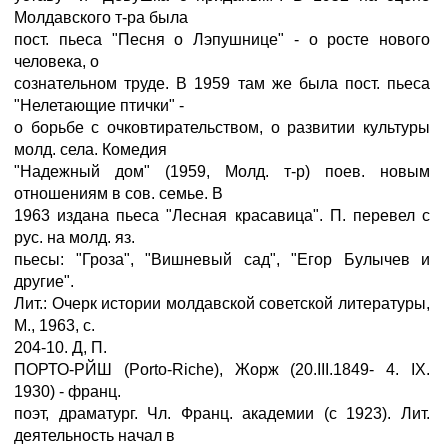
Молдавского т-ра была
пост. пьеса "Песня о Лэпушнице" - о росте нового
человека, о
сознательном труде. В 1959 там же была пост. пьеса
"Нелетающие птички" -
о борьбе с очковтирательством, о развитии культуры
молд. села. Комедия
"Надежный дом" (1959, Молд. т-р) поев. новым
отношениям в сов. семье. В
1963 издана пьеса "Лесная красавица". П. перевел с
рус. на молд. яз.
пьесы: "Гроза", "Вишневый сад", "Егор Булычев и
другие".
Лит.: Очерк истории молдавской советской литературы,
М., 1963, с.
204-10. Д, П.
ПОРТО-РЙШ (Porto-Riche), Жорж (20.III.1849- 4. IX.
1930) - франц.
поэт, драматург. Чл. Франц. академии (с 1923). Лит.
деятельность начал в