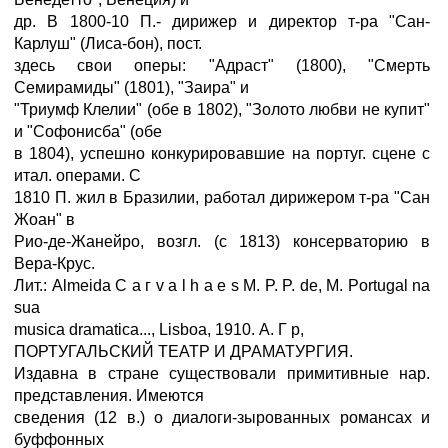
др. В 1800-10 П.- дирижер и директор т-ра "Сан-
Карлуш" (Лиса-бон), пост.
здесь свои оперы: "Адраст" (1800), "Смерть
Семирамиды" (1801), "Заира" и
"Триумф Клелии" (обе в 1802), "Золото любви не купит"
и "Софонисба" (обе
в 1804), успешно конкурировавшие на португ. сцене с
итал. операми. С
1810 П. жил в Бразилии, работал дирижером т-ра "Сан
Жоан" в
Рио-де-Жанейро, возгл. (с 1813) консерваторию в
Вера-Крус.
Лит.: Almeida С а г v a l h a e s M. P. P. de, M. Portugal na
sua
musica dramatica..., Lisboa, 1910. А. Г p,
ПОРТУГАЛЬСКИЙ ТЕАТР И ДРАМАТУРГИЯ.
Издавна в стране существовали примитивные нар.
представления. Имеются
сведения (12 в.) о диалоги-зырованных романсах и
буффонных