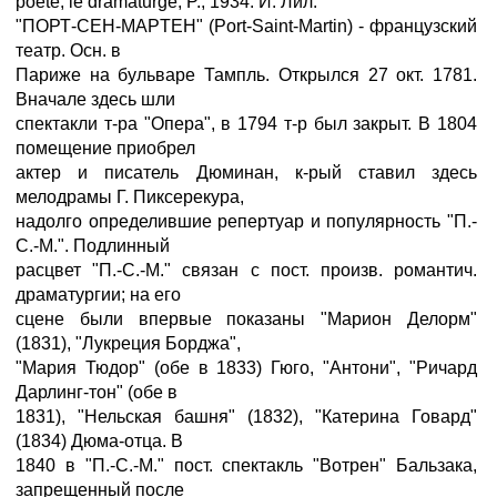
poete, le dramaturge, P., 1934. И. Лил.
"ПОРТ-CEH-MAPTEH" (Port-Saint-Martin) - французский
театр. Осн. в
Париже на бульваре Тампль. Открылся 27 окт. 1781.
Вначале здесь шли
спектакли т-ра "Опера", в 1794 т-р был закрыт. В 1804
помещение приобрел
актер и писатель Дюминан, к-рый ставил здесь
мелодрамы Г. Пиксерекура,
надолго определившие репертуар и популярность "П.-
С.-М.". Подлинный
расцвет "П.-С.-М." связан с пост. произв. романтич.
драматургии; на его
сцене были впервые показаны "Марион Делорм"
(1831), "Лукреция Борджа",
"Мария Тюдор" (обе в 1833) Гюго, "Антони", "Ричард
Дарлинг-тон" (обе в
1831), "Нельская башня" (1832), "Катерина Говард"
(1834) Дюма-отца. В
1840 в "П.-С.-М." пост. спектакль "Вотрен" Бальзака,
запрещенный после