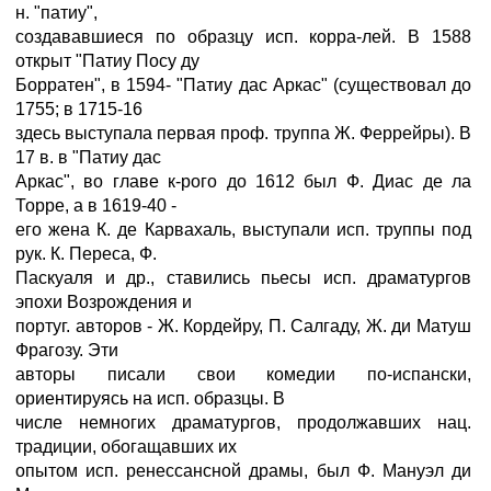
н. "патиу",
создававшиеся по образцу исп. корра-лей. В 1588
открыт "Патиу Посу ду
Борратен", в 1594- "Патиу дас Аркас" (существовал до
1755; в 1715-16
здесь выступала первая проф. труппа Ж. Феррейры). В
17 в. в "Патиу дас
Аркас", во главе к-рого до 1612 был Ф. Диас де ла
Торре, а в 1619-40 -
его жена К. де Карвахаль, выступали исп. труппы под
рук. К. Переса, Ф.
Паскуаля и др., ставились пьесы исп. драматургов
эпохи Возрождения и
португ. авторов - Ж. Кордейру, П. Салгаду, Ж. ди Матуш
Фрагозу. Эти
авторы писали свои комедии по-испански,
ориентируясь на исп. образцы. В
числе немногих драматургов, продолжавших нац.
традиции, обогащавших их
опытом исп. ренессансной драмы, был Ф. Мануэл ди