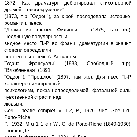
1872. Как драматург дебютировал стихотворной
драмой "Головокружение"
(1873, т-р "Одеон"), за к-рой последовала историко-
романтич. пьеса
"Драма из времен Филиппа II" (1875, там же).
Подлинную популярность и
видное место П.-Р. во франц. драматургии в значит.
степени определили
пост. его пьес реж. А. Антуаном:
"Удача Франсуазы" (1888, Свободный т-р),
"Влюбленная" (1891,
"Одеон"), "Прошлое" (1897, там же). Для пьес П.-Р.
характерен изощренный
психологизм, показ непреодолимой, фатальной силы
чувственной страсти над
людьми.
Соч.: Theatre complet, v. 1-2, P., 1926. Лит.: See Ed.,
Porto-Riche,
P., 1932; M u 1 1 e r W., G. de Porto-Riche (1849-1930),
l'homme, le