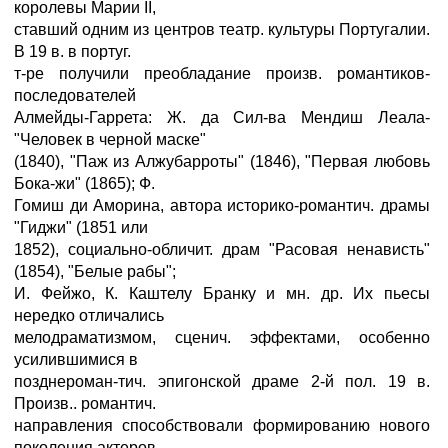
королевы Марии II,
ставший одним из центров театр. культуры Португалии.
В 19 в. в португ.
т-ре получили преобладание произв. романтиков-
последователей
Алмейды-Гаррета: Ж. да Сил-ва Мендиш Леала-
"Человек в черной маске"
(1840), "Паж из Алжубарроты" (1846), "Первая любовь
Бока-жи" (1865); Ф.
Гомиш ди Аморина, автора историко-романтич. драмы
"Гиджи" (1851 или
1852), социально-обличит. драм "Расовая ненависть"
(1854), "Белые рабы";
И. Фейжо, К. Каштелу Бранку и мн. др. Их пьесы
нередко отличались
мелодраматизмом, сценич. эффектами, особенно
усилившимися в
позднероман-тич. эпигонской драме 2-й пол. 19 в.
Произв.. романтич.
направления способствовали формированию нового
поколения актеров.