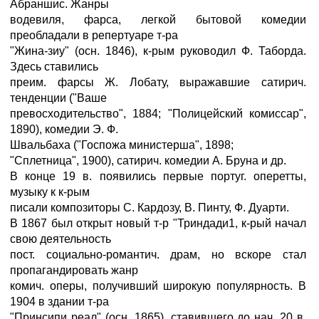
Абраншис. Жанры
водевиля, фарса, легкой бытовой комедии
преобладали в репертуаре т-ра
"Жина-зиу" (осн. 1846), к-рым руководил Ф. Таборда.
Здесь ставились
преим. фарсы Ж. Лобату, выражавшие сатирич.
тенденции ("Ваше
превосходительство", 1884; "Полицейский комиссар",
1890), комедии Э. Ф.
Швальбаха ("Госпожа министерша", 1898;
"Сплетница", 1900), сатирич. комедии А. Бруна и др.
В конце 19 в. появились первые португ. оперетты,
музыку к к-рым
писали композиторы С. Кардозу, В. Пинту, Ф. Дуарти.
В 1867 был открыт новый т-р "Триндади1, к-рый начал
свою деятельность
пост. социально-романтич. драм, но вскоре стал
пропагандировать жанр
комич. оперы, получивший широкую популярность. В
1904 в здании т-ра
"Принсипи реал" (осн. 1865), ставившего до нач. 20 в.