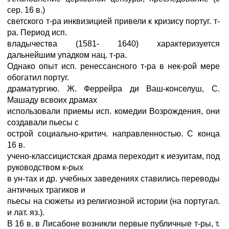
сер. 16 в.)
светского т-ра инквизицией привели к кризису португ. т-
ра. Период исп.
владычества (1581- 1640) характеризуется
дальнейшим упадком нац. т-ра.
Однако опыт исп. ренессансного т-ра в нек-рой мере
обогатил португ.
драматургию. Ж. Феррейра ди Ваш-конселуш, С.
Машаду всвоих драмах
использовали приемы исп. комедии Возрождения, они
создавали пьесы с
острой социально-критич. направленностью. С конца
16 в.
учено-классицистская драма переходит к иезуитам, под
руководством к-рых
в ун-тах и др. учебных заведениях ставились переводы
античных трагиков и
пьесы на сюжеты из религиозной истории (на португал.
и лат. яз.).
В 16 в. в Лисабоне возникли первые публичные т-ры, т.