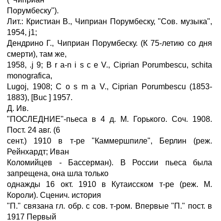
Порумбеску").
Лит.: Кристиан В., Чиприан Порумбеску, "Сов. музыка",
1954, ј1;
Дендрино Г., Чиприан Порумбеску. (К 75-летию со дня
смерти), там же,
1958, .ј 9; В r a-n i s c e V., Ciprian Porumbescu, schita
monografica,
Lugoj, 1908; C o s m a V., Ciprian Porumbescu (1853-
1883), [Buc ] 1957.
Д. Ив.
"ПОСЛЕДНИЕ"-пьеса в 4 д. М. Горького. Соч. 1908.
Пост. 24 авг. (6
сент.) 1910 в т-ре "Каммершпиле", Берлин (реж.
Рейнхардт; Иван
Коломийцев - Бассерман). В России пьеса была
запрещена, она шла только
однажды 16 окт. 1910 в Кутаисском т-ре (реж. М.
Короли). Сценич. история
"П." связана гл. обр. с сов. т-ром. Впервые "П." пост. в
1917 Первый