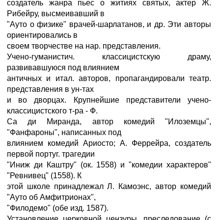
создатель жанра пьес о житиях святых, актер Ж.
Рибейру, высмеивавший в
"Ауто о физике" врачей-шарлатанов, и др. Эти авторы
ориентировались в
своем творчестве на нар. представления.
Учено-гуманистич. классицистскую драму,
развивавшуюся под влиянием
античных и итал. авторов, пропагандировали театр.
представления в ун-тах
и во дворцах. Крупнейшие представители учено-
классицистского т-ра - Ф.
Са ди Миранда, автор комедий "Илоземцы",
"Фанфароны", написанных под
влиянием комедий Ариосто; А. Феррейра, создатель
первой португ. трагедии
"Иниж ди Каштру" (ок. 1558) и "комедии характеров"
"Ревнивец" (1558). К
этой школе принадлежал Л. Камоэнс, автор комедий
"Ауто об Амфитрионах",
"Филодемо" (обе изд. 1587).
Установление церковной цензуры, преследование (с