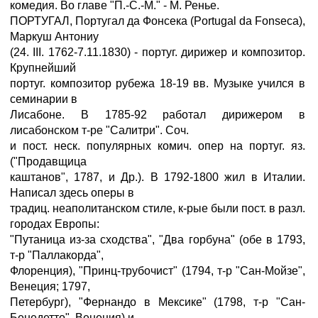
комедия. Во главе "П.-С.-М." - М. Ренье.
ПОРТУГАЛ, Португал да Фонсека (Portugal da Fonseca),
Маркуш Антониу
(24. III. 1762-7.11.1830) - португ. дирижер и композитор.
Крупнейший
португ. композитор рубежа 18-19 вв. Музыке учился в
семинарии в
Лисабоне. В 1785-92 работал дирижером в
лисабонском т-ре "Салитри". Соч.
и пост. неск. популярных комич. опер на португ. яз.
("Продавщица
каштанов", 1787, и Др.). В 1792-1800 жил в Италии.
Написал здесь оперы в
традиц. неаполитанском стиле, к-рые были пост. в разл.
городах Европы:
"Путаница из-за сходства", "Два горбуна" (обе в 1793,
т-р "Паллакорда",
Флоренция), "Принц-трубочист" (1794, т-р "Сан-Мойзе",
Венеция; 1797,
Петербург), "Фернандо в Мексике" (1798, т-р "Сан-
Бенедетто", Венеция) и