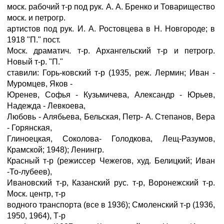
моск. рабочий т-р под рук. А. А. Бренко и Товарищество
моск. и петрогр.
артистов под рук. И. А. Ростовцева в Н. Новгороде; в
1918 "П." пост.
Моск. драматич. т-р. Архангельский т-р и петрогр.
Новый т-р. "П."
ставили: Горь-ковский т-р (1935, реж. Лермин; Иван -
Муромцев, Яков -
Юренев, Софья - Кузьмичева, Александр - Юрьев,
Надежда - Левкоева,
Любовь - Алябьева, Бельская, Петр- А. Степанов, Вера
- Горянская,
Глиноецкая, Соколова- Голодкова, Лещ-Разумов,
Крамской; 1948); Ленингр.
Красный т-р (режиссер Чежегов, худ. Белицкий; Иван
-То-лубеев),
Ивановский т-р, Казанский рус. т-р, Воронежский т-р.
Моск. центр, т-р
водного транспорта (все в 1936); Смоленский т-р (1936,
1950, 1964), Т-р