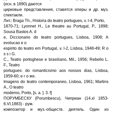
(осн. в 1890) даются
цирковые представления, ставятся оперы и др. муз.
спектакли.
Лит.: Braga Th., Historia do teatro portugues, v. l-4, Porto,
1870-71; Lyonnet H., Le theatre au Portugal, P., 1898;
Sousa Bastos A. d
e, Diccionario do teatro portugues, Lisboa, 1908; A
evolucao e o
espirito do teatro em Portugal, v. l-2, Lisboa, 1948-49; R o
s s i G.
C., Teatro portoghese e brasiliano, Mil., 1956; Rebello L.
F., Teatro
portugues: do romanticismo aos nossos dias, Lisboa,
1959-60; e г о же.
Imagens do teatro contemporaneo, Lisboa, 1961; Martins
A., O teatro
moderno, Porto, [s. a. ]. 3. f]
ПОРУМБЕСКУ (Porumbescu), Чиприан (14.xl 1853-
6.VI.1883) - рум.
композитор и муз.-обществ. деятель. Один из