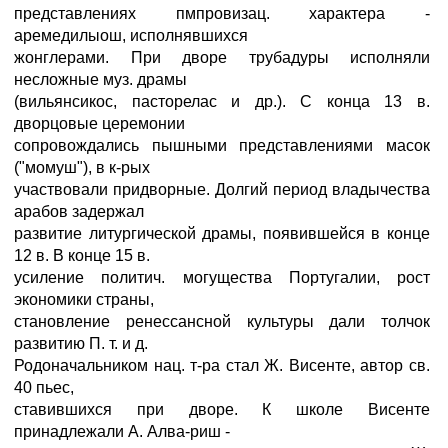
представлениях пмпровизац. характера -
аремедилыош, исполнявшихся
жонглерами. При дворе трубадуры исполняли
несложные муз. драмы
(вильянсикос, пасторелас и др.). С конца 13 в.
дворцовые церемонии
сопровождались пышными представлениями масок
("момуш"), в к-рых
участвовали придворные. Долгий период владычества
арабов задержал
развитие литургической драмы, появившейся в конце
12 в. В конце 15 в.
усиление политич. могущества Португалии, рост
экономики страны,
становление ренессансной культуры дали толчок
развитию П. т. и д.
Родоначальником нац. т-ра стал Ж. Висенте, автор св.
40 пьес,
ставившихся при дворе. К школе Висенте
принадлежали А. Алва-риш -