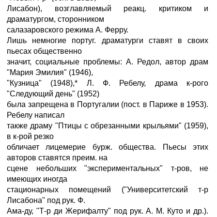
Лисабон), возглавляемый реакц. критиком и
драматургом, сторонником
салазаровского режима А. Ферру.
Лишь немногие португ. драматурги ставят в своих
пьесах общественно
значит, социальные проблемы: А. Редол, автор драм
"Мария Эмилия" (1946),
"Кузница" (1948),* Л. Ф. Ребелу, драма к-рого
"Следующий день" (1952)
была запрещена в Португалии (пост. в Париже в 1953).
Ребелу написал
также драму "Птицы с обрезанными крыльями" (1959),
в к-рой резко
обличает лицемерие бурж. общества. Пьесы этих
авторов ставятся преим. на
сцене небольших "экспериментальных" т-ров, не
имеющих иногда
стационарных помещений ("Университетский т-р
Лисабона" под рук. Ф.
Ама-ду, "Т-р ди Жерифалту" под рук. А. М. Куто и др.).