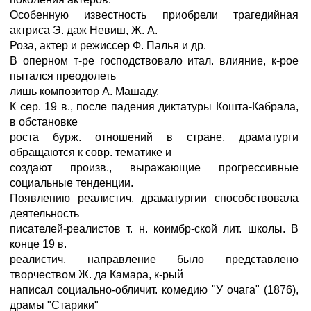
Особенную известность приобрели трагедийная
актриса Э. даж Невиш, Ж. А.
Роза, актер и режиссер Ф. Палья и др.
В оперном т-ре господствовало итал. влияние, к-рое
пытался преодолеть
лишь композитор А. Машаду.
К сер. 19 в., после падения диктатуры Кошта-Кабрала,
в обстановке
роста бурж. отношений в стране, драматурги
обращаются к совр. тематике и
создают произв., выражающие прогрессивные
социальные тенденции.
Появлению реалистич. драматургии способствовала
деятельность
писателей-реалистов т. н. коимбр-ской лит. школы. В
конце 19 в.
реалистич. направление было представлено
творчеством Ж. да Камара, к-рый
написал социально-обличит. комедию "У очага" (1876),
драмы "Старики"