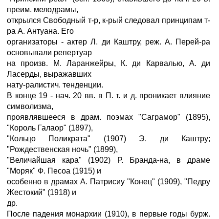
преим. мелодрамы,
открылся Свободный т-р, к-рый следовал принципам т-
ра А. Антуана. Его
организаторы - актер Л. ди Каштру, реж. А. Перей-ра
основывали репертуар
на произв. М. Ларанжейры, К. ди Карвалью, А. ди
Ласерды, выражавших
нату-ралистич. тенденции.
В конце 19 - нач. 20 вв. в П. т. и д. проникает влияние
символизма,
проявлявшееся в драм. поэмах "Саграмор" (1895),
"Король Галаор" (1897),
"Кольцо Поликрата" (1907) Э. ди Каштру;
"Рождественская ночь" (1899),
"Величайшая кара" (1902) Р. Бранда-на, в драме
"Моряк" Ф. Песоа (1915) и
особенно в драмах А. Патрисиу "Конец" (1909), "Педру
Жестокий" (1918) и
др.
После падения монархии (1910), в первые годы бурж.