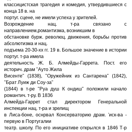
классицистская трагедия и комедия, утвердившиеся с
конца 18 в. на
португ. сцене, не имели успеха у зрителей.
Возрождение нац. т-ра связано с
направлением,романтизма, возникшим в
обстановке бурж. революц. движения, борьбы против
абсолютизма и нац.
подъема 20-30-хх гг. 19 в. Большое значение в истории
португ. т-ра имела
деятельность Ж. Б. Алмейды-Гаррета. Пост. его
историч. драм "Ауто Жила
Висенте" (1838), "Оружейник из Сантарена" (1842),
"Брат Луиж ди Соу-за"
(1844) в т-ре "Руа душ К ондиш" положили начало
романтич. т-ру. В 1836
Алмейда-Гаррет стал директором Генеральной
инспекции нац. т-ра и зрелищ
в Лиса-боне, оснрвал Консерваторию драм. 'иск-ва -
первую в Португалии
театр. школу. По его инициативе открылся в 1846 Т-р