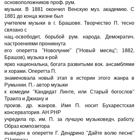
основоположников проф. рум.
музыки. В 1881 окончил Венскую муз. академию. С
1881 до конца жизни был
учителем музыки в г. Брашове. Творчество П. тесно
связано с
нац.-освободит, борьбой рум. народа. Демократич.
настроениями проникнута
его оперетта "Новолуние" ("Новый месяц"; 1882,
Брашов), музыка к-рой
ярко национальна, богата развитыми вок. ансамблями
и хорами. Оперетта П.
знаменовала новый этап в истории этого жанра в
Румынии. П.- автор музыки
к комедии "Кандидат Линте, или Старый богослов"
Траилэ и Джиану и
произв. др. жанров. Имя П. носит Бухарестская
консерватория. АН РНР
учредила пр. им. П. за лучшую музыковедч. работу.
Образ композитора
выведен в оперетте Г. Дендрино "Дайте волю песне"
("Чиприан