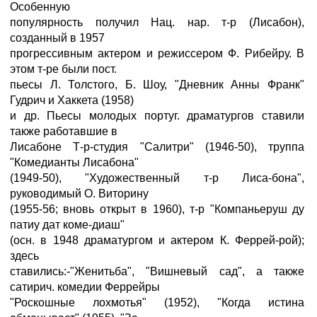
Особенную
популярность получил Нац. нар. т-р (Лисабон),
созданный в 1957
прогрессивным актером и режиссером Ф. Рибейру. В
этом т-ре были пост.
пьесы Л. Толстого, Б. Шоу, "Дневник Анны Франк"
Гудрич и Хаккета (1958)
и др. Пьесы молодых португ. драматургов ставили
также работавшие в
Лисабоне Т-р-студия "Салитри" (1946-50), труппа
"Комедианты Лисабона"
(1949-50), "Художественный т-р Лиса-бона",
руководимый О. Виторину
(1955-56; вновь открыт в 1960), т-р "Компаньеруш ду
патиу дат коме-диаш"
(осн. в 1948 драматургом и актером К. Феррей-рой);
здесь
ставились:-"Женитьба", "Вишневый сад", а также
сатирич. комедии Феррейры
"Роскошные лохмотья" (1952), "Когда истина