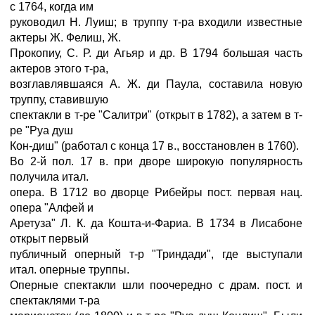
с 1764, когда им
руководил Н. Луиш; в труппу т-ра входили известные
актеры Ж. Фелиш, Ж.
Прокопиу, С. Р. ди Агьяр и др. В 1794 большая часть
актеров этого т-ра,
возглавлявшаяся А. Ж. ди Паула, составила новую
труппу, ставившую
спектакли в т-ре "Салитри" (открыт в 1782), а затем в т-
ре "Руа душ
Кон-диш" (работал с конца 17 в., восстановлен в 1760).
Во 2-й пол. 17 в. при дворе широкую популярность
получила итал.
опера. В 1712 во дворце Рибейры пост. первая нац.
опера "Алфей и
Аретуза" Л. К. да Кошта-и-Фариа. В 1734 в Лисабоне
открыт первый
публичный оперный т-р "Триндади", где выступали
итал. оперные труппы.
Оперные спектакли шли поочередно с драм. пост. и
спектаклями т-ра