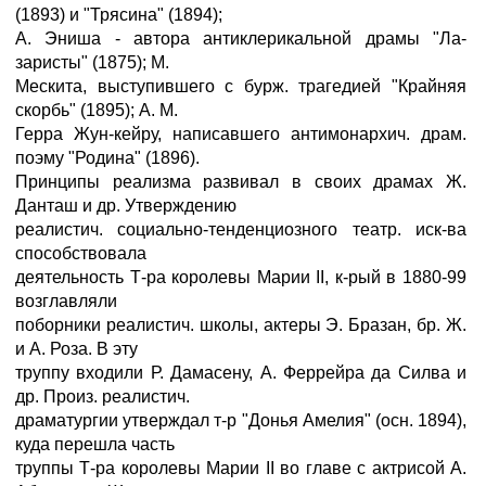
(1893) и "Трясина" (1894);
А. Эниша - автора антиклерикальной драмы "Ла-
заристы" (1875); М.
Мескита, выступившего с бурж. трагедией "Крайняя
скорбь" (1895); А. М.
Герра Жун-кейру, написавшего антимонархич. драм.
поэму "Родина" (1896).
Принципы реализма развивал в своих драмах Ж.
Данташ и др. Утверждению
реалистич. социально-тенденциозного театр. иск-ва
способствовала
деятельность Т-ра королевы Марии II, к-рый в 1880-99
возглавляли
поборники реалистич. школы, актеры Э. Бразан, бр. Ж.
и А. Роза. В эту
труппу входили Р. Дамасену, А. Феррейра да Силва и
др. Произ. реалистич.
драматургии утверждал т-р "Донья Амелия" (осн. 1894),
куда перешла часть
труппы Т-ра королевы Марии II во главе с актрисой А.