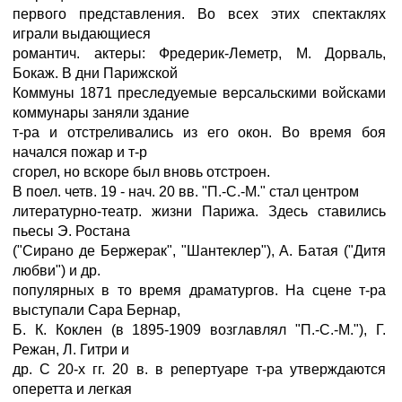
первого представления. Во всех этих спектаклях
играли выдающиеся
романтич. актеры: Фредерик-Леметр, М. Дорваль,
Бокаж. В дни Парижской
Коммуны 1871 преследуемые версальскими войсками
коммунары заняли здание
т-ра и отстреливались из его окон. Во время боя
начался пожар и т-р
сгорел, но вскоре был вновь отстроен.
В поел. четв. 19 - нач. 20 вв. "П.-С.-М." стал центром
литературно-театр. жизни Парижа. Здесь ставились
пьесы Э. Ростана
("Сирано де Бержерак", "Шантеклер"), А. Батая ("Дитя
любви") и др.
популярных в то время драматургов. На сцене т-ра
выступали Сара Бернар,
Б. К. Коклен (в 1895-1909 возглавлял "П.-С.-M."), Г.
Режан, Л. Гитри и
др. С 20-х гг. 20 в. в репертуаре т-ра утверждаются
оперетта и легкая