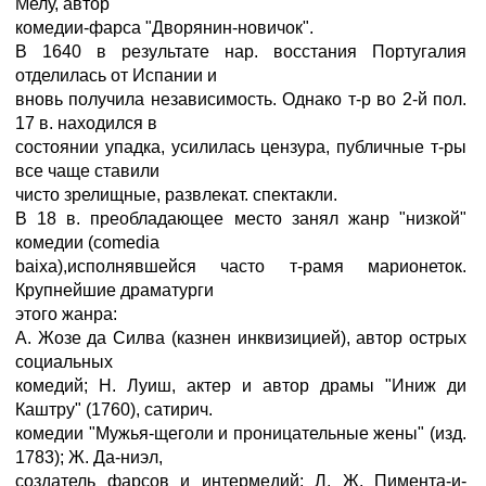
Мелу, автор
комедии-фарса "Дворянин-новичок".
В 1640 в результате нар. восстания Португалия
отделилась от Испании и
вновь получила независимость. Однако т-р во 2-й пол.
17 в. находился в
состоянии упадка, усилилась цензура, публичные т-ры
все чаще ставили
чисто зрелищные, развлекат. спектакли.
В 18 в. преобладающее место занял жанр "низкой"
комедии (comedia
baixa),исполнявшейся часто т-рамя марионеток.
Крупнейшие драматурги
этого жанра:
А. Жозе да Силва (казнен инквизицией), автор острых
социальных
комедий; Н. Луиш, актер и автор драмы "Иниж ди
Каштру" (1760), сатирич.
комедии "Мужья-щеголи и проницательные жены" (изд.
1783); Ж. Да-ниэл,
создатель фарсов и интермедий; Л. Ж. Пимента-и-