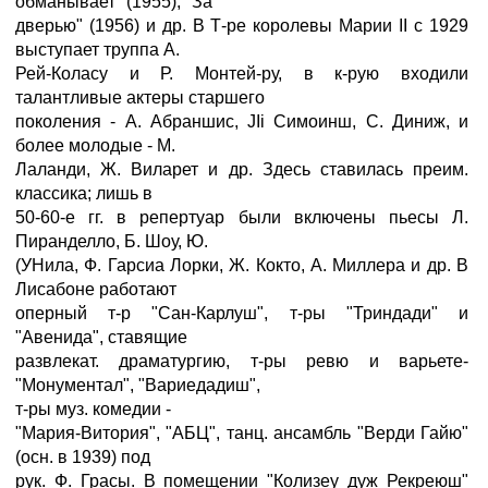
обманывает" (1955), "За
дверью" (1956) и др. В Т-ре королевы Марии II с 1929
выступает труппа А.
Рей-Коласу и Р. Монтей-ру, в к-рую входили
талантливые актеры старшего
поколения - А. Абраншис, JIi Симоинш, С. Диниж, и
более молодые - М.
Лаланди, Ж. Виларет и др. Здесь ставилась преим.
классика; лишь в
50-60-е гг. в репертуар были включены пьесы Л.
Пиранделло, Б. Шоу, Ю.
(УНила, Ф. Гарсиа Лорки, Ж. Кокто, А. Миллера и др. В
Лисабоне работают
оперный т-р "Сан-Карлуш", т-ры "Триндади" и
"Авенида", ставящие
развлекат. драматургию, т-ры ревю и варьете-
"Монументал", "Вариедадиш",
т-ры муз. комедии -
"Мария-Витория", "АБЦ", танц. ансамбль "Верди Гайю"
(осн. в 1939) под
рук. Ф. Грасы. В помещении "Колизеу дуж Рекреюш"