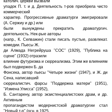
католич. церкви вызвали
упадок П. т. и д. Деятельность т-ров приобрела чисто
коммерческий
характер. Прогрессивные драматурги эмигрировали
(А. Сержиу и др.) или
были вынуждены прекратить драматургич.
деятельность. Нек-рые авторы
(напр., К. Селважин) стали писать пустые, развлекат.
комедии. Пьесы Ж.
ди Алмада Негрейруша "СОС" (1929), "Публика на
сцене" (1932) отразили
влияние футуризма и сюрреализма. Этим же влияниям
был подвержен Б. да
Фонсека, автор пьесы "Четыре жизни" (1947), и Ж. ди
Сена, написавший
сюрреалистич. фарсы "Поддержка матери" (1951),
"Измена Улисса" (1952),
Б. Сантарену, автор экзистенциалистских драм, и др.
Активным
пропагандистом модернистской драматургии стал
"Новый т-р" (осн. в 1925,