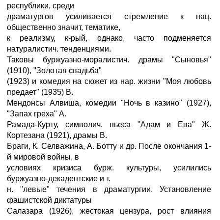
республики, среди
драматургов усиливается стремление к нац.
общественно значит, тематике,
к реализму, к-рый, однако, часто подменяется
натуралистич. тенденциями.
Таковы буржуазно-моралистич. драмы "Сыновья"
(1910), "Золотая свадьба"
(1923) и комедия на сюжет из нар. жизни "Моя любовь
предает" (1935) В.
Мендонсы Алвиша, комедии "Ночь в казино" (1927),
"Запах греха" А.
Рамада-Курту, символич. пьеса "Адам и Ева" Ж.
Кортезана (1921), драмы В.
Браги, К. Селважина, А. Ботту и др. После окончания 1-
й мировой войны, в
условиях кризиса бурж. культуры, усилились
буржуазно-декадентские и т.
н. "левые" течения в драматургии. Установление
фашистской диктатуры
Салазара (1926), жестокая цензура, рост влияния