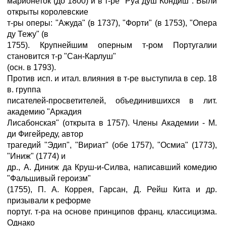
марионеток (до 1800) и в т-ре "Руа душ Кондиш". Были
открыты королевские
т-ры оперы: "Ажуда" (в 1737), "Форти" (в 1753), "Опера
ду Тежу" (в
1755). Крупнейшим оперным т-ром Португалии
становится т-р "Сан-Карлуш"
(осн. в 1793).
Против исп. и итал. влияния в т-ре выступила в сер. 18
в. группа
писателей-просветителей, объединившихся в лит.
академию "Аркадия
Лисабонская" (открыта в 1757). Члены Академии - М.
ди Фигейреду, автор
трагедий "Эдип", "Вириат" (обе 1757), "Осмиа" (1773),
"Иниж" (1774) и
др., А. Диниж да Круш-и-Силва, написавший комедию
"Фальшивый героизм"
(1755), П. А. Коррея, Гарсан, Д. Рейш Кита и др.
призывали к реформе
португ. т-ра на основе принципов франц. классицизма.
Однако