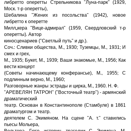
либретто оперетты Стрельникова "Луна-парк" (1929,
Моск. т-р оперетты),
Шебалина "Жених из посольства" (1942), новое
либретто к оперетте
Милл„кера "Вице-адмирал" (1959, Свердловский т-р
оперетты). Автор
киносценариев ("Светлый путь" и др.).
Соч.: Сливки общества, М., 1930; Туземцы, М., 1931; И
смех и грех,
М., 1935; Букет, М., 1939; Ваши знакомые, М., 1956; Как
вести концерт
(Советы начинающему конферансье), М., 1955; С
подлинным верно, М., 1960;
Разговорные жанры эстрады и цирка, М., 1960. Н. Ф.
"АРЕВЕЛЯН ТАТРОН" ("Восточный театр") - армянский
драматический
театр. Основан в Константинополе (Стамбуле) в 1861
драматургом и театр.
деятелем С. Экимяном. На сцене "А. т." ставились
пьесы Мольера,
Вольтера, Гюго, историч. трагедии С. Экимяна, М.