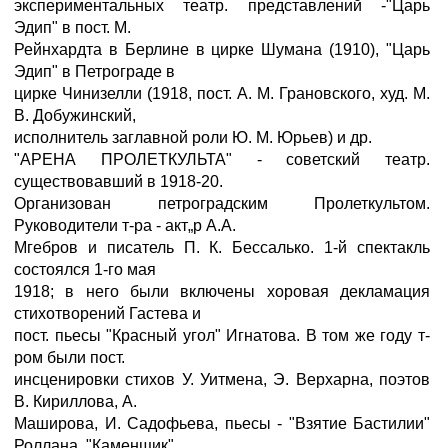
экспериментальных театр. представлений -"Царь
Эдип" в пост. М.
Рейнхардта в Берлине в цирке Шумана (1910), "Царь
Эдип" в Петрограде в
цирке Чинизелли (1918, пост. А. М. Грановского, худ. М.
В. Добужинский,
исполнитель заглавной роли Ю. М. Юрьев) и др.
"АРЕНА ПРОЛЕТКУЛЬТА" - советский театр.
существовавший в 1918-20.
Организован петроградским Пролеткультом.
Руководители т-ра - акт„р А.А.
Мгебров и писатель П. К. Бессалько. 1-й спектакль
состоялся 1-го мая
1918; в него были включены хоровая декламация
стихотворений Гастева и
пост. пьесы "Красный угол" Игнатова. В том же году т-
ром были пост.
инсценировки стихов У. Уитмена, Э. Верхарна, поэтов
В. Кириллова, А.
Маширова, И. Садофьева, пьесы - "Взятие Бастилии"
Роллана, "Каменщик"