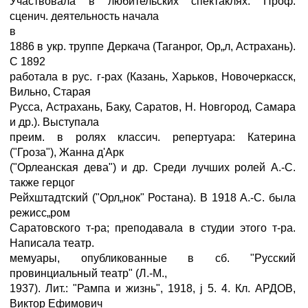
Участвовала в любительских спектаклях. Проф.
сценич. деятельность начала
в
1886 в укр. труппе Деркача (Таганрог, Ор„л, Астрахань).
С 1892
работала в рус. г-рах (Казань, Харьков, Новочеркасск,
Вильно, Старая
Русса, Астрахань, Баку, Саратов, Н. Новгород, Самара
и др.). Выступала
преим. в ролях классич. репертуара: Катерина
("Гроза"), Жанна д'Арк
("Орлеанская дева") и др. Среди лучших ролей А.-С.
также герцог
Рейхштадтский ("Орл„нок" Ростана). В 1918 А.-С. была
режисс„ром
Саратовского т-ра; преподавала в студии этого т-ра.
Написала театр.
мемуары, опубликованные в сб. "Русский
провинциальный театр" (Л.-М.,
1937). Лит.: "Рампа и жизнь", 1918, ј 5. 4. Кл. АРДОВ,
Виктор Ефимович