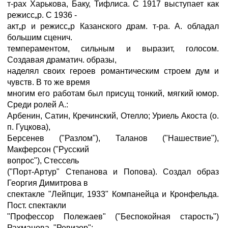
т-рах Харькова, Баку, Тифлиса. С 1917 выступает как
режисс„р. С 1936 -
акт„р и режисс„р Казанского драм. т-ра. А. обладал
большим сценич.
темпераментом, сильным и выразит, голосом.
Создавая драматич. образы,
наделял своих героев романтическим строем дум и
чувств. В то же время
многим его работам был присущ тонкий, мягкий юмор.
Среди ролей А.:
Арбенин, Сатин, Кречинский, Отелло; Уриель Акоста (о.
п. Гуцкова),
Берсенев ("Разлом"), Таланов ("Нашествие"),
Макферсон ("Русский
вопрос"), Стессель
("Порт-Артур" Степанова и Попова). Создал образ
Георгия Димитрова в
спектакле "Лейпциг, 1933" Компанейца и Кронфельда.
Пост. спектакли
"Профессор Полежаев" ("Беспокойная старость")
Рахманова, "Ревизор";