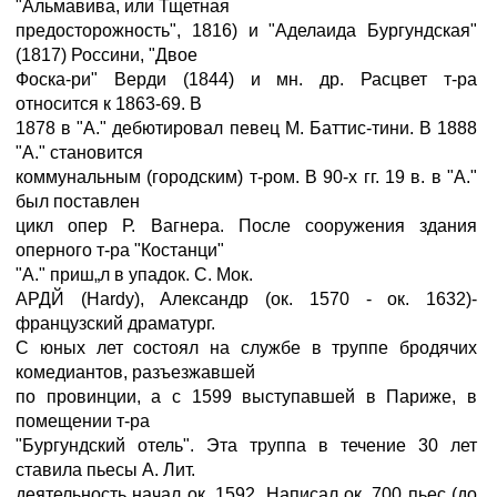
"Альмавива, или Тщетная
предосторожность", 1816) и "Аделаида Бургундская"
(1817) Россини, "Двое
Фоска-ри" Верди (1844) и мн. др. Расцвет т-ра
относится к 1863-69. В
1878 в "А." дебютировал певец М. Баттис-тини. В 1888
"А." становится
коммунальным (городским) т-ром. В 90-х гг. 19 в. в "А."
был поставлен
цикл опер Р. Вагнера. После сооружения здания
оперного т-ра "Костанци"
"А." приш„л в упадок. С. Мок.
АРДЙ (Hardy), Александр (ок. 1570 - ок. 1632)-
французский драматург.
С юных лет состоял на службе в труппе бродячих
комедиантов, разъезжавшей
по провинции, а с 1599 выступавшей в Париже, в
помещении т-ра
"Бургундский отель". Эта труппа в течение 30 лет
ставила пьесы А. Лит.
деятельность начал ок. 1592. Написал ок. 700 пьес (до