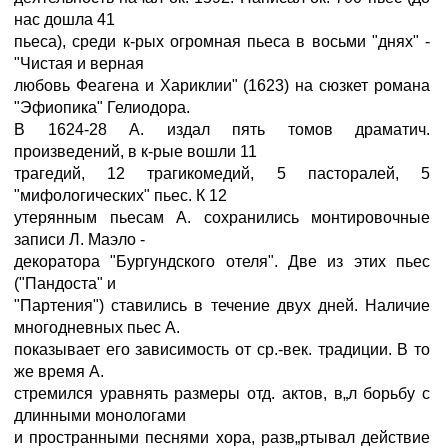
нас дошла 41
пьеса), среди к-рых огромная пьеса в восьми "днях" -
"Чистая и верная
любовь Феагена и Хариклии" (1623) на сюзкет романа
"Эфиопика" Гелиодора.
В 1624-28 А. издал пять томов драматич.
произведений, в к-рые вошли 11
трагедий, 12 трагикомедий, 5 пасторалей, 5
"мифологических" пьес. К 12
утерянным пьесам А. сохранились монтировочные
записи Л. Маэло -
декоратора "Бургундского отеля". Две из этих пьес
("Пандоста" и
"Партения") ставились в течение двух дней. Наличие
многодневных пьес А.
показывает его зависимость от ср.-век. традиции. В то
же время А.
стремился уравнять размеры отд. актов, в„л борьбу с
длинными монологами
и пространными песнями хора, разв„ртывал действие