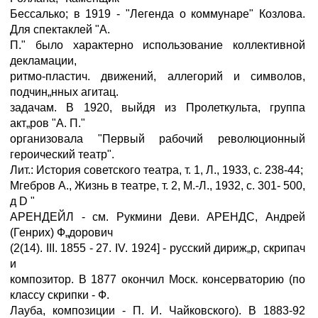
Бессалько; в 1919 - "Легенда о коммунаре" Козлова.
Для спектаклей "А.
П." было характерно использование коллективной
декламации,
ритмо-пластич. движений, аллегорий и символов,
подчин„нных агитац.
задачам. В 1920, выйдя из Пролеткульта, группа
акт„ров "А. П."
организовала "Первый рабочий революционный
героический театр".
Лит.: История советского театра, т. 1, Л., 1933, с. 238-44;
Мгебров А., Жизнь в театре, т. 2, M.-Л., 1932, с. 301- 500,
д D "
АРЕНДЕЙЛ - см. Рукмини Деви. АРЕНДС, Андрей
(Генрих) Ф„дорович
(2(14). III. 1855 - 27. IV. 1924] - русский дириж„р, скрипач
и
композитор. В 1877 окончил Моск. консерваторию (по
классу скрипки - Ф.
Лауба, композиции - П. И. Чайковского). В 1883-92