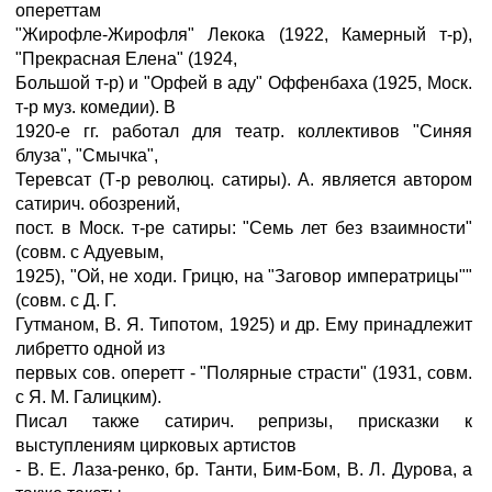
опереттам
"Жирофле-Жирофля" Лекока (1922, Камерный т-р),
"Прекрасная Елена" (1924,
Большой т-р) и "Орфей в аду" Оффенбаха (1925, Моск.
т-р муз. комедии). В
1920-е гг. работал для театр. коллективов "Синяя
блуза", "Смычка",
Теревсат (Т-р революц. сатиры). А. является автором
сатирич. обозрений,
пост. в Моск. т-ре сатиры: "Семь лет без взаимности"
(совм. с Адуевым,
1925), "Ой, не ходи. Грицю, на "Заговор императрицы""
(совм. с Д. Г.
Гутманом, В. Я. Типотом, 1925) и др. Ему принадлежит
либретто одной из
первых сов. оперетт - "Полярные страсти" (1931, совм.
с Я. М. Галицким).
Писал также сатирич. репризы, присказки к
выступлениям цирковых артистов
- В. Е. Лаза-ренко, бр. Танти, Бим-Бом, В. Л. Дурова, а