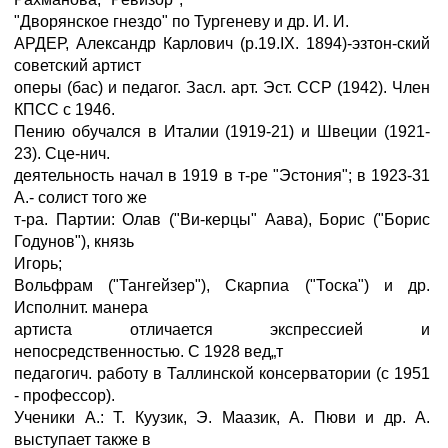
"Дворянское гнездо" по Тургеневу и др. И. И.
АРДЕР, Александр Карлович (р.19.IX. 1894)-эзтон-ский
советский артист
оперы (бас) и педагог. Засл. арт. Эст. ССР (1942). Член
КПСС с 1946.
Пению обучался в Италии (1919-21) и Швеции (1921-
23). Сце-нич.
деятельность начал в 1919 в т-ре "Эстония"; в 1923-31
А.- солист того же
т-ра. Партии: Олав ("Ви-керцы" Аава), Борис ("Борис
Годунов"), князь
Игорь;
Вольфрам ("Тангейзер"), Скарпиа ("Тоска") и др.
Исполнит. манера
артиста отличается экспрессией и
непосредственностью. С 1928 вед„т
педагогич. работу в Таллинской консерватории (с 1951
- профессор).
Ученики А.: Т. Куузик, Э. Маазик, А. Пюви и др. А.
выступает также в