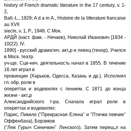
history of French dramatic literature in the 17 century, v. 1-
2,
Balt.-L., 1929; A d a m A., Histoire de la litterature francaise
au XVII
siecle, v. 1, P., 1948. С Мок.
АРДЙ (наст. фам. - Нечаев), Николай Иванович [1834 -
10(22). IV.
1890] - русский драматич. акт„р и певец (тенор). Учился
в Моск. театр.
уч-ще. Сце-нич. деятельность начал в 1855. В течение
16 лет играл в
провинции (Харьков, Одесса, Казань и др.). Исполнял
гл. обр. роли в
опереттах и водевилях с пением. С 1871 до конца
жизни - акт„р
Александрийского т-ра. Сначала играл роли в
опереттах и водевилях:
Парис, Пикило ("Прекрасная Елена" и "Птички певчие"
Оффенбаха), Борзиков
("Лев Гурыч Синичкин" Ленского). Затем переш„л на