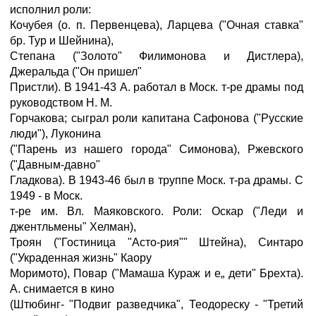
исполнил роли:
Кочубея (о. п. Первенцева), Ларцева ("Очная ставка"
бр. Тур и Шейнина),
Степана ("Золото" Филимонова и Дистлера),
Джеральда ("Он пришел"
Пристли). В 1941-43 А. работал в Моск. т-ре драмы под
руководством H. M.
Горчакова; сыграл роли капитана Сафонова ("Русские
люди"), Луконина
("Парень из нашего города" Симонова), Ржевского
("Давным-давно"
Гладкова). В 1943-46 был в труппе Моск. т-ра драмы. С
1949 - в Моск.
т-ре им. Вл. Маяковского. Роли: Оскар ("Леди и
джентльмены" Хелман),
Троян ("Гостиница "Асто-рия"" Штейна), Синтаро
("Украденная жизнь" Каору
Моримото), Повар ("Мамаша Кураж и е„ дети" Брехта).
А. снимается в кино
(Штюбинг- "Подвиг разведчика", Теодореску - "Третий