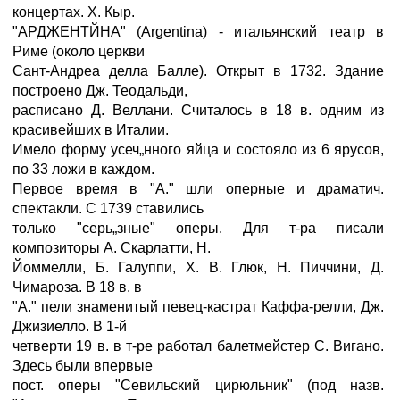
концертах. X. Кыр.
"АРДЖЕНТЙНА" (Argentina) - итальянский театр в
Риме (около церкви
Сант-Андреа делла Балле). Открыт в 1732. Здание
построено Дж. Теодальди,
расписано Д. Веллани. Считалось в 18 в. одним из
красивейших в Италии.
Имело форму усеч„нного яйца и состояло из 6 ярусов,
по 33 ложи в каждом.
Первое время в "А." шли оперные и драматич.
спектакли. С 1739 ставились
только "серь„зные" оперы. Для т-ра писали
композиторы А. Скарлатти, Н.
Йоммелли, Б. Галуппи, X. В. Глюк, Н. Пиччини, Д.
Чимароза. В 18 в. в
"А." пели знаменитый певец-кастрат Каффа-релли, Дж.
Джизиелло. В 1-й
четверти 19 в. в т-ре работал балетмейстер С. Вигано.
Здесь были впервые
пост. оперы "Севильский цирюльник" (под назв.