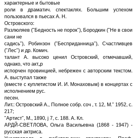
характерные и бытовые
роли в драматич. спектаклях. Большим успехом
пользовался в пьесах А. Н.
Островского:
Разлюляев ("Бедность не порок"), Бородкин ("Не в свои
сани не
садись"), Робинзон ("Бесприданница"), Счастливцев
("Лес") и др. Комич.
талант А. высоко ценил Островский, отмечавший,
однако, что акт„р
испорчен провинцией, небрежен с авторским текстом.
А. выступал также
(вместе с куплетистом И. И. Монаховым) в концертах с
исполнением рус.
песен.
Лит.: Островский А., Полное собр. соч , т. 12, M." 1952, с.
217;
"Артист", M., 1890, ј 7, с. 188. А. Кл.
АРДЙ-СВЕТЛОВА, Ольга Васильевна (1868 - 1947) -
русская актриса.