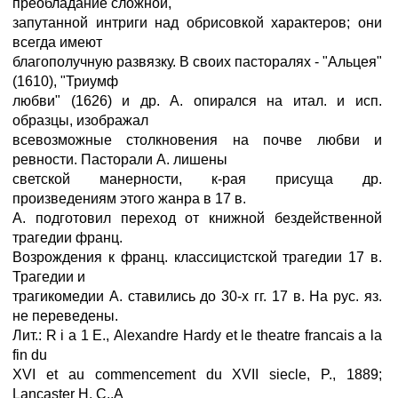
преобладание сложной,
запутанной интриги над обрисовкой характеров; они
всегда имеют
благополучную развязку. В своих пасторалях - "Альцея"
(1610), "Триумф
любви" (1626) и др. А. опирался на итал. и исп.
образцы, изображал
всевозможные столкновения на почве любви и
ревности. Пасторали А. лишены
светской манерности, к-рая присуща др.
произведениям этого жанра в 17 в.
А. подготовил переход от книжной бездейственной
трагедии франц.
Возрождения к франц. классицистской трагедии 17 в.
Трагедии и
трагикомедии А. ставились до 30-х гг. 17 в. На рус. яз.
не переведены.
Лит.: R i а 1 Е., Alexandre Hardy et le theatre francais a la
fin du
XVI et au commencement du XVII siecle, P., 1889;
Lancaster H. C.,A