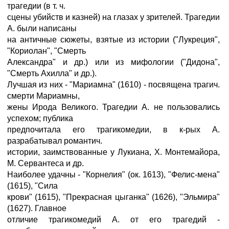
трагедии (в т. ч.
сцены убийств и казней) на глазах у зрителей. Трагедии
А. были написаны
на античные сюжеты, взятые из истории ("Лукреция",
"Кориолан", "Смерть
Александра" и др.) или из мифологии ("Дидона",
"Смерть Ахилла" и др.).
Лучшая из них - "Мариамна" (1610) - посвящена трагич.
смерти Мариамны,
жены Ирода Великого. Трагедии А. не пользовались
успехом; публика
предпочитала его трагикомедии, в к-рых А.
разрабатывал романтич.
истории, заимствованные у Лукиана, X. Монтемайора,
М. Сервантеса и др.
Наиболее удачны - "Корнелия" (ок. 1613), "Фелис-мена"
(1615), "Сила
крови" (1615), "Прекрасная цыганка" (1626), "Эльмира"
(1627). Главное
отличие трагикомедий А. от его трагедий -