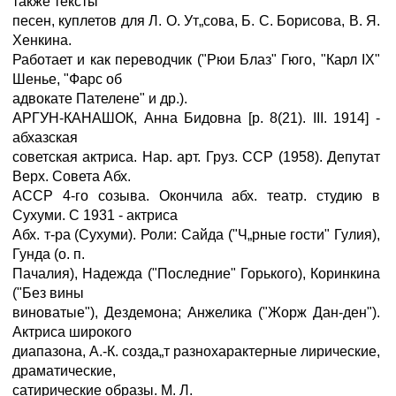
также тексты
песен, куплетов для Л. О. Ут„сова, Б. С. Борисова, В. Я.
Хенкина.
Работает и как переводчик ("Рюи Блаз" Гюго, "Карл IX"
Шенье, "Фарс об
адвокате Пателене" и др.).
АРГУН-КАНАШОК, Анна Бидовна [р. 8(21). III. 1914] -
абхазская
советская актриса. Нар. арт. Груз. ССР (1958). Депутат
Верх. Совета Абх.
АССР 4-го созыва. Окончила абх. театр. студию в
Сухуми. С 1931 - актриса
Абх. т-ра (Сухуми). Роли: Сайда ("Ч„рные гости" Гулия),
Гунда (о. п.
Пачалия), Надежда ("Последние" Горького), Коринкина
("Без вины
виноватые"), Дездемона; Анжелика ("Жорж Дан-ден").
Актриса широкого
диапазона, А.-К. созда„т разнохарактерные лирические,
драматические,
сатирические образы. М. Л.