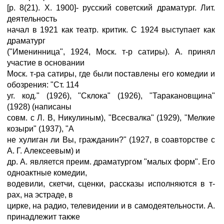
[р. 8(21). X. 1900]- русский советский драматург. Лит.
деятельность
начал в 1921 как театр. критик. С 1924 выступает как
драматург
("Именинница", 1924, Моск. т-р сатиры). А. принял
участие в основании
Моск. т-ра сатиры, где были поставлены его комедии и
обозрения: "Ст. 114
уг. код." (1926), "Склока" (1926), "Таракановщина"
(1928) (написаны
совм. с Л. В, Никулиным), "Всесвалка" (1929), "Мелкие
козыри" (1937), "А
не хулиган ли Вы, гражданин?" (1927, в соавторстве с
А. Г. Алексеевым) и
др. А. является преим. драматургом "малых форм". Его
одноактные комедии,
водевили, скетчи, сценки, рассказы исполняются в т-
рах, на эстраде, в
цирке, на радио, телевидении и в самодеятельности. А.
принадлежит также