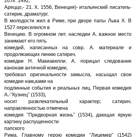
20.IV. 1492,
Ареццо,- 21. X. 1556, Венеция)- итальянский писатель-
сатирик, драматург.
В молодости жил в Риме, при дворе папы Льва X. В
1527 переселился в
Венецию. В огромном лит. наследии А. важное место
занимают его пять
комедий, написанных на совр. А. материале и
продолжающих линию сатирич.
комедии Н. Макиавелли. А. порицал следование
канонам античной комедии,
требовал оригинальности замысла, насыщал свои
комедии нам„ками на
подлинные события и реальных лиц. Первая комедия
А.-"Кузнец" (1533),
носит развлекательный характер; сатирич.
направленностью отмечена
комедия "Придворная жизнь" (1534), дающая яркую
картину распущенности
папского
Рима. Главному герою комедии "Лицемер" (1542)