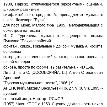
1908, Париж), отличающегося эффектными сценами,
широким развитием
симф.-изобразит, средств. А. принадлежит музыка к
пьесе Шекспира "Буря"
для пост. моек. Малого т-ра (1905), мелодекламация с
оркестром на тексты
И. С. Тургенева, музыка к инсценировке поэмы
Пушкина "Бахчисарайский
фонтан", симф., вокальные и др. соч. Музыка А. носит в
основном
созерцательно-элегический характер; она построена на
ясной мелодич.
основе, проста по форме, выразительна и изящна.
Лит.: В - в а О. [ОССОВСКИЙА. В.], Антон Степанович
Аренский,
"Русская музыкальная газета", 1906, ј 9.
АРЕНСКИЙ, Михаил Васильевич [p. 27. V (8. Vi). 1895) -
русский
советский акт„р. Нар. арт. РСФСР
(1957). Член КПСС с 1953. Сценич. деятельность начал