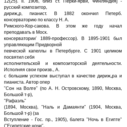
12(25). II. 1906, близ ст. Перки-ярви, Финляндия] -
русский композитор,
дириж„р, пианист. В 1882 окончил Петерб.
консерваторию по классу Н. А.
Римского-Кор-сакова. В этом же году начал
преподавать в Моск.
консерватории' 1889-профессор). В 1895-1901 был
управляющим Придворной
певческой капеллы в Петербурге. С 1901 целиком
посвятил себя
исполнительской и композиторской деятельности.
Исполняя свои произв., А.
с большим успехом выступал в качестве дириж„ра и
пианиста. Автор опер
"Сон на Волге" (по А. Н. Островскому, 1890, Москва,
Большой т-р),
"Рафаэль"
(1894, Москва), "Наль и Дамаянти" (1904, Москва,
Большой т-р) (за
Вступление - Гос. пр., 1905), балета "Ночь в Египте"
("Египетские ночи",