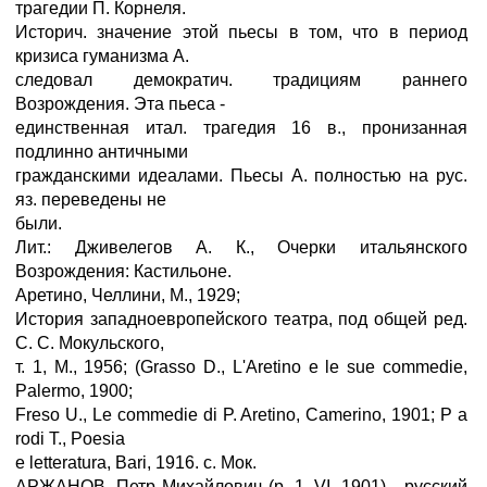
трагедии П. Корнеля.
Историч. значение этой пьесы в том, что в период
кризиса гуманизма А.
следовал демократич. традициям раннего
Возрождения. Эта пьеса -
единственная итал. трагедия 16 в., пронизанная
подлинно античными
гражданскими идеалами. Пьесы А. полностью на рус.
яз. переведены не
были.
Лит.: Дживелегов А. К., Очерки итальянского
Возрождения: Кастильоне.
Аретино, Челлини, М., 1929;
История западноевропейского театра, под общей ред.
С. С. Мокульского,
т. 1, M., 1956; (Grasso D., L'Aretino e le sue commedie,
Palermo, 1900;
Freso U., Le commedie di P. Aretino, Camerino, 1901; P a
rodi Т., Poesia
e letteratura, Bari, 1916. с. Мок.
АРЖАНОВ, Петр Михайлович (р. 1. VI. 1901) - русский