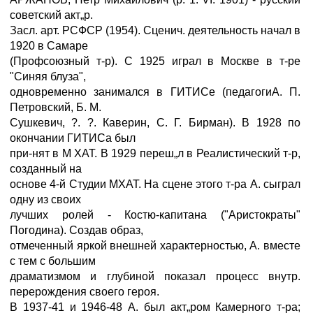
советский акт„р.
Засл. арт. РСФСР (1954). Сценич. деятельность начал в
1920 в Самаре
(Профсоюзный т-р). С 1925 играл в Москве в т-ре
"Синяя блуза",
одновременно занимался в ГИТИСе (педагогиА. П.
Петровский, Б. M.
Сушкевич, ?. ?. Каверин, С. Г. Бирман). В 1928 по
окончании ГИТИСа был
при-нят в M ХАТ. В 1929 переш„л в Реалистический т-р,
созданный на
основе 4-й Студии МХАТ. На сцене этого т-ра А. сыграл
одну из своих
лучших ролей - Костю-капитана ("Аристократы"
Погодина). Создав образ,
отмеченный яркой внешней характерностью, А. вместе
с тем с большим
драматизмом и глубиной показал процесс внутр.
перерождения своего героя.
В 1937-41 и 1946-48 А. был акт„ром Камерного т-ра;