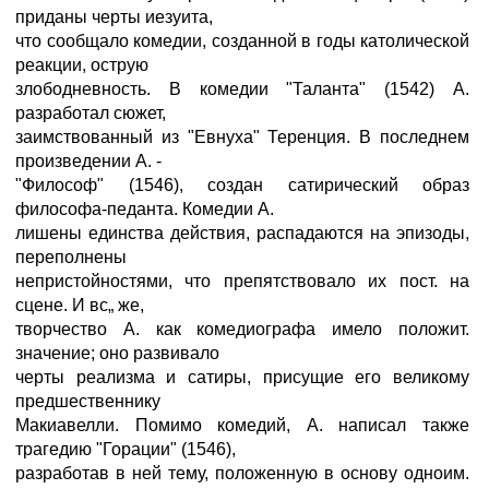
приданы черты иезуита,
что сообщало комедии, созданной в годы католической
реакции, острую
злободневность. В комедии "Таланта" (1542) А.
разработал сюжет,
заимствованный из "Евнуха" Теренция. В последнем
произведении А. -
"Философ" (1546), создан сатирический образ
философа-педанта. Комедии А.
лишены единства действия, распадаются на эпизоды,
переполнены
непристойностями, что препятствовало их пост. на
сцене. И вс„ же,
творчество А. как комедиографа имело положит.
значение; оно развивало
черты реализма и сатиры, присущие его великому
предшественнику
Макиавелли. Помимо комедий, А. написал также
трагедию "Горации" (1546),
разработав в ней тему, положенную в основу одноим.