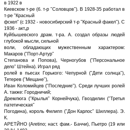
в 1922 в
Киевском т-ре (б. т-р "Соловцов"). В 1928-35 работал в
т-ре "Красный
фскел" (с 1932 - новосибирский т-р "Красный факел"). С
1936 - акт„р
Куйбышевского драм. т-ра. А. создал образы людей
глубокой мысли, сильной
воли, обладающих мужественным характером:
Макаров ("Порт-Артур"
Степанова и Попова), Черногубов ("Персональное
дело" Штейна). Играл ряд
ролей в пьесах Горького: Чепурной ("Дети солнца"),
Тетерев ("Мещане"),
Иван Коломийцев ("Последние"). Среди лучших ролей
А. также: Городничий;
Дремлюга ("Крылья" Корнейчука), Гвоздилин ("Третья
патетическая"
Погодина), король Филипп ("Дон Карлос" Шиллера). Э.
К.
АРЕТЙНО (Aretino; наст. фам.- Баччи), Пьетро (19 или