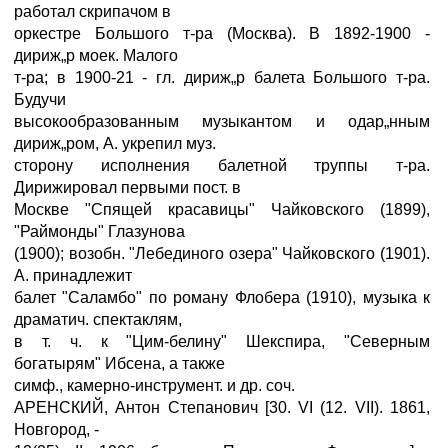
работал скрипачом в
оркестре Большого т-ра (Москва). В 1892-1900 -
дириж„р моек. Малого
т-ра; в 1900-21 - гл. дириж„р балета Большого т-ра.
Будучи
высокообразованным музыкантом и одар„нным
дириж„ром, А. укрепил муз.
сторону исполнения балетной труппы т-ра.
Дирижировал первыми пост. в
Москве "Спящей красавицы" Чайковского (1899),
"Раймонды" Глазунова
(1900); возобн. "Лебединого озера" Чайковского (1901).
А. принадлежит
балет "Саламбо" по роману Флобера (1910), музыка к
драматич. спектаклям,
в т. ч. к "Цим-белину" Шекспира, "Северным
богатырям" Ибсена, а также
симф., камерно-инструмент. и др. соч.
АРЕНСКИЙ, Антон Степанович [30. VI (12. VII). 1861,
Новгород, -