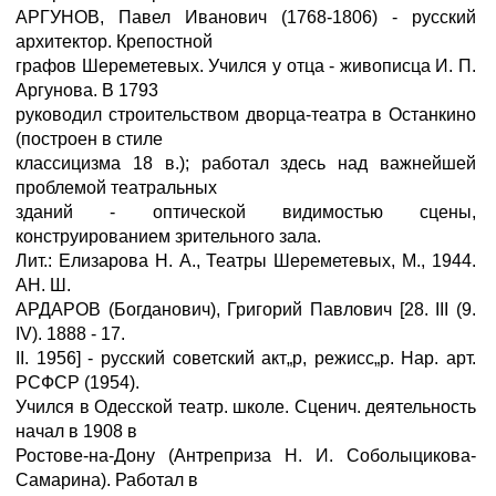
АРГУНОВ, Павел Иванович (1768-1806) - русский
архитектор. Крепостной
графов Шереметевых. Учился у отца - живописца И. П.
Аргунова. В 1793
руководил строительством дворца-театра в Останкино
(построен в стиле
классицизма 18 в.); работал здесь над важнейшей
проблемой театральных
зданий - оптической видимостью сцены,
конструированием зрительного зала.
Лит.: Елизарова Н. А., Театры Шереметевых, М., 1944.
АН. Ш.
АРДАРОВ (Богданович), Григорий Павлович [28. III (9.
IV). 1888 - 17.
II. 1956] - русский советский акт„р, режисс„р. Нар. арт.
РСФСР (1954).
Учился в Одесской театр. школе. Сценич. деятельность
начал в 1908 в
Ростове-на-Дону (Антреприза Н. И. Соболыцикова-
Самарина). Работал в