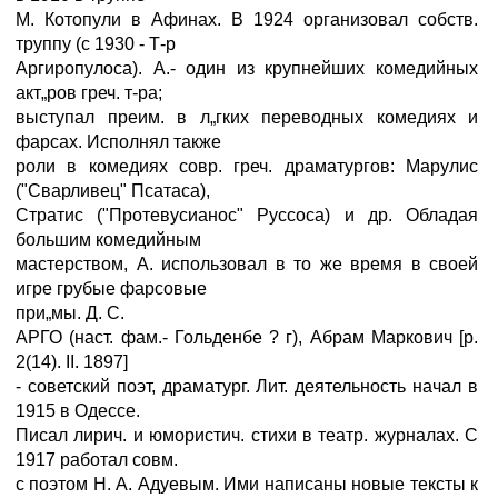
М. Котопули в Афинах. В 1924 организовал собств.
труппу (с 1930 - Т-р
Аргиропулоса). А.- один из крупнейших комедийных
акт„ров греч. т-ра;
выступал преим. в л„гких переводных комедиях и
фарсах. Исполнял также
роли в комедиях совр. греч. драматургов: Марулис
("Сварливец" Псатаса),
Стратис ("Протевусианос" Руссоса) и др. Обладая
большим комедийным
мастерством, А. использовал в то же время в своей
игре грубые фарсовые
при„мы. Д. С.
АРГО (наст. фам.- Гольденбе ? г), Абрам Маркович [р.
2(14). II. 1897]
- советский поэт, драматург. Лит. деятельность начал в
1915 в Одессе.
Писал лирич. и юмористич. стихи в театр. журналах. С
1917 работал совм.
с поэтом Н. А. Адуевым. Ими написаны новые тексты к