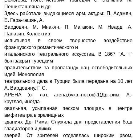
Пешикташляна и др.
Здесь работали выдающиеся арм. акт„ры: П. Адамян,
Е. Гара-гашян, А.
Вардовян, М. Мнакян, П. Магакян, М. Нвард, А.
Папазян. Коллектив
испытывал в своем творчестве воздействие
французского романтического и
итальянского театрального искусства. В 1867 "А. т."
был закрыт турецким
правительством за пропаганду нац.-освободительных
идей. Монополия
театрального дела в Турции была передана на 10 лет
А. Вардовяну. Г. С.
АРЕНА (от лат. агепа,букв.-песок)-1)Др.-рим. А.-
круглая, иногда
овальная, усыпанная песком площадь в центре
амфитеатра в зрелищных
зданиях Др. Рима. Служила для представления бо„в
гладиаторов и диких
зверей. От зрителей отделялась широким рвом,