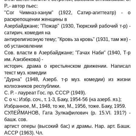
Р..- автор пьес:
"Сог Чимназ-ханум" (1922, Сатир-агиттеатр) - о
раскрепощении женщины в
Азербайджане; "Пожар" (1930, Тюркский рабочий т-р) -
сатирич. комедия на
антирелигиозную тему; "Кровь за кровь" (1931, там же) -
об установлении
Сов. власти в Азербайджане; "Гачах Наби" (1940, Т-р
им. Азизбекова) -
историч. драма о крестьянском движении. Написал
текст муз. комедии
"Дурна" (1948, Азерб. т-р муз. комедии) из жизни
колхозников республики.
С. Р. - лауреат Гос. пр. СССР (1949).
С о ч.: Избр. соч., т. 1-3, Баку, 1954-56 (на азерб. яз.);
Избранное, М., 1948, то же, М., 1956, тоже. Баку, 1959.
СУЛЕЙМАНОВ, Гата Зулкафилович (р. 15.VI. 191?) -
башк. сов.
артист оперы (высокий бас) и драмы. Нар. арт. Башк.
АССР (1963). Чл.