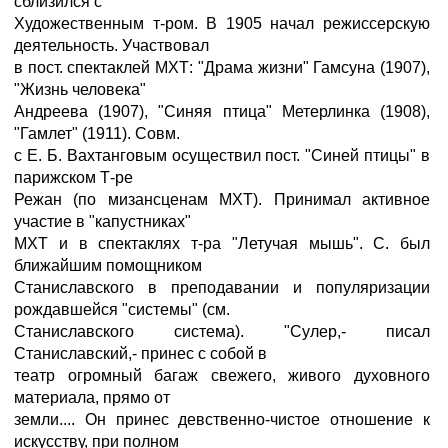
сблизился с
Художественным т-ром. В 1905 начал режиссерскую
деятельность. Участвовал
в пост. спектаклей МХТ: "Драма жизни" Гамсуна (1907),
"Жизнь человека"
Андреева (1907), "Синяя птица" Метерлинка (1908),
"Гамлет" (1911). Совм.
с Е. Б. Вахтанговым осуществил пост. "Синей птицы" в
парижском Т-ре
Режан (по мизансценам МХТ). Принимал активное
участие в "капустниках"
МХТ и в спектаклях т-ра "Летучая мышь". С. был
ближайшим помощником
Станиславского в преподавании и популяризации
рождавшейся "системы" (см.
Станиславского система). "Сулер,- писал
Станиславский,- принес с собой в
театр огромный багаж свежего, живого духовного
материала, прямо от
земли.... Он принес девственно-чистое отношение к
искусству, при полном