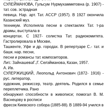
СУЛЕЙМАНОВА, Гульсум Нурмухамметовна (р. 1907) -
тат. сов. эстрадная
певица. Нар. арт. Тат. АССР (1957). В 1927 окончила
Казанский муз.
техникум. Исполняла песни в спектаклях Тат. т-ра
драмы, выступала в
концертах. С 1927- солистка Тат. радиокомитета.
Гастролировала в Москве,
Ташкенте, Уфе и др. городах. В репертуаре С.- тат. и
башк. нар. песни,
песни и романсы тат. композиторов.
Лит.: ЗайнашеваГ.,Г. Селэйманова, Казан, 1957.
А. Ив.
СУЛЕРЖИЦКИЙ, Леопольд Антонович (1872- 1916) -
рус. литератор,
художник, режиссер, театр. деятель. Родился в семье
переплетчика. Рано
обнаружил способности в живописи; помогал В. М.
Васнецову в росписи
фресок Киевского собора (1885-88). В 1889-94 учился в