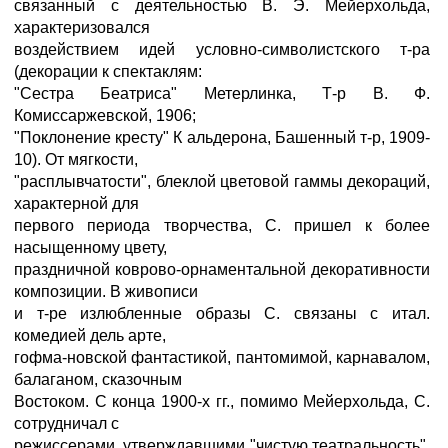
связанный с деятельностью В. Э. Мейерхольда,
характеризовался
воздействием идей условно-символистского т-ра
(декорации к спектаклям:
"Сестра Беатриса" Метерлинка, Т-р В. Ф.
Комиссаржевской, 1906;
"Поклонение кресту" К альдерона, Башенный т-р, 1909-
10). От мягкости,
"расплывчатости", блеклой цветовой гаммы декораций,
характерной для
первого периода творчества, С. пришел к более
насыщенному цвету,
праздничной коврово-орнаментальной декоративности
композиции. В живописи
и т-ре излюбленные образы С. связаны с итал.
комедией дель арте,
гофма-новской фантастикой, пантомимой, карнавалом,
балаганом, сказочным
Востоком. С конца 1900-х гг., помимо Мейерхольда, С.
сотрудничал с
режиссерами, утверждавшими "чистую театральность",