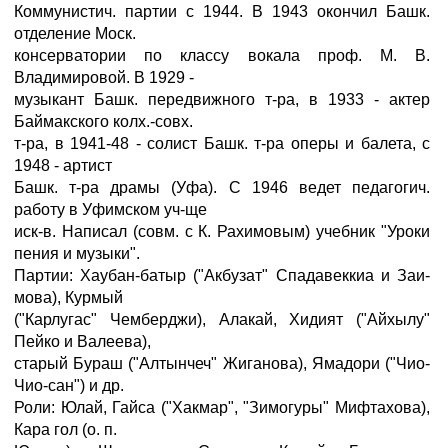
Коммунистич. партии с 1944. В 1943 окончил Башк.
отделение Моск.
консерватории по классу вокала проф. М. В.
Владимировой. В 1929 -
музыкант Башк. передвижного т-ра, в 1933 - актер
Баймакского колх.-совх.
т-ра, в 1941-48 - солист Башк. т-ра оперы и балета, с
1948 - артист
Башк. т-ра драмы (Уфа). С 1946 ведет педагогич.
работу в Уфимском уч-ще
иск-в. Написал (совм. с К. Рахимовым) учебник "Уроки
пения и музыки".
Партии: Хаубан-батыр ("Акбузат" Спадавеккиа и Заи-
мова), Курмый
("Карлугас" Чемберджи), Алакай, Хидият ("Айхылу"
Пейко и Валеева),
старый Бураш ("Алтынчеч" Жиганова), Ямадори ("Чио-
Чио-сан") и др.
Роли: Юлай, Гайса ("Хакмар", "Зимогуры" Мифтахова),
Кара гол (о. п.