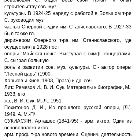
строительству сов. муз.
культуры. В 1924-25 наряду с работой в Большом т-ре
С. руководил муз.
частью Оперной студии им. Станиславского. В 1927-33
был также гл.
дирижером Оперного т-ра им. Станиславского, где
осуществил в 1928 пост.
оперы "Майская ночь". Выступал с симф. концертами.
С. сыграл большую
роль в развитии сов. муз. культуры. С.- автор оперы
"Лесной царь" (1900,
Харьков и Киев; 1903, Прага) и др. соч.
Лит.: Ремезов И., В. И. Сук. Материалы к биографии, М.,
1933; его
ж.е, В. И. Сук, М.-Л., 1951;
Похитонов Д. И., Из прошлого русской оперы, [Л.],
1949. А. М.-П\
СУКИАСЯН, Арташес (1841-95) - арм. актер. Один из
основоположников
арм. проф. т-ра нового времени. Сценич. деятельность