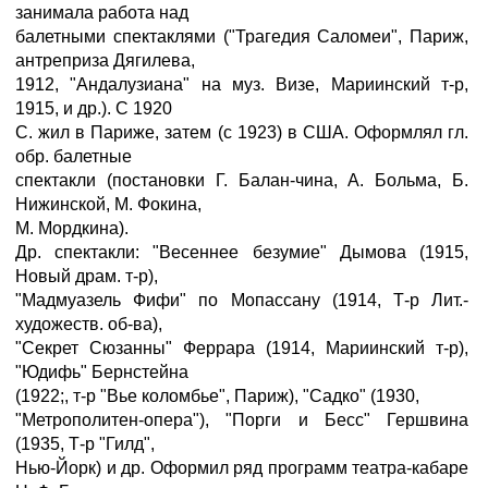
занимала работа над
балетными спектаклями ("Трагедия Саломеи", Париж,
антреприза Дягилева,
1912, "Андалузиана" на муз. Визе, Мариинский т-р,
1915, и др.). С 1920
С. жил в Париже, затем (с 1923) в США. Оформлял гл.
обр. балетные
спектакли (постановки Г. Балан-чина, А. Больма, Б.
Нижинской, М. Фокина,
М. Мордкина).
Др. спектакли: "Весеннее безумие" Дымова (1915,
Новый драм. т-р),
"Мадмуазель Фифи" по Мопассану (1914, Т-р Лит.-
художеств. об-ва),
"Секрет Сюзанны" Феррара (1914, Мариинский т-р),
"Юдифь" Бернстейна
(1922;, т-р "Вье коломбье", Париж), "Садко" (1930,
"Метрополитен-опера"), "Порги и Бесс" Гершвина
(1935, Т-р "Гилд",
Нью-Йорк) и др. Оформил ряд программ театра-кабаре