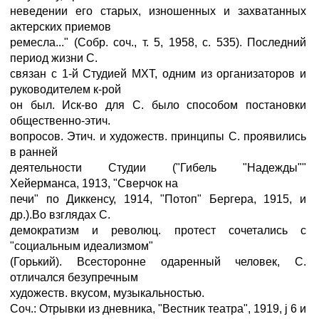
неведении его старых, изношенных и захватанных
актерских приемов
ремесла..." (Собр. соч., т. 5, 1958, с. 535). Последний
период жизни С.
связан с 1-й Студией МХТ, одним из организаторов и
руководителем к-рой
он был. Иск-во для С. было способом постановки
общественно-этич.
вопросов. Этич. и художеств. принципы С. проявились
в ранней
деятельности Студии ("Гибель "Надежды""
Хейерманса, 1913, "Сверчок на
печи" по Диккенсу, 1914, "Потоп" Бергера, 1915, и
др.).Во взглядах С.
демократизм и революц. протест сочетались с
"социальным идеализмом"
(Горький). Всесторонне одаренный человек, С.
отличался безупречным
художеств. вкусом, музыкальностью.
Соч.: Отрывки из дневника, "Вестник театра", 1919, ј 6 и