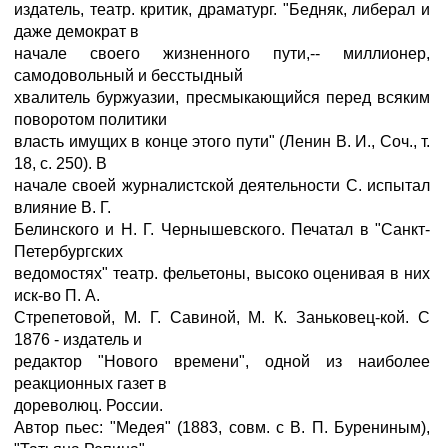
издатель, театр. критик, драматург. "Бедняк, либерал и
даже демократ в
начале своего жизненного пути,-- миллионер,
самодовольный и бесстыдный
хвалитель буржуазии, пресмыкающийся перед всяким
поворотом политики
власть имущих в конце этого пути" (Ленин В. И., Соч., т.
18, с. 250). В
начале своей журналистской деятельности С. испытал
влияние В. Г.
Белинского и Н. Г. Чернышевского. Печатал в "Санкт-
Петербургских
ведомостях" театр. фельетоны, высоко оценивая в них
иск-во П. А.
Стрепетовой, М. Г. Савиной, М. К. Заньковец-кой. С
1876 - издатель и
редактор "Нового времени", одной из наиболее
реакционных газет в
дореволюц. России.
Автор пьес: "Медея" (1883, совм. с В. П. Бурениным),