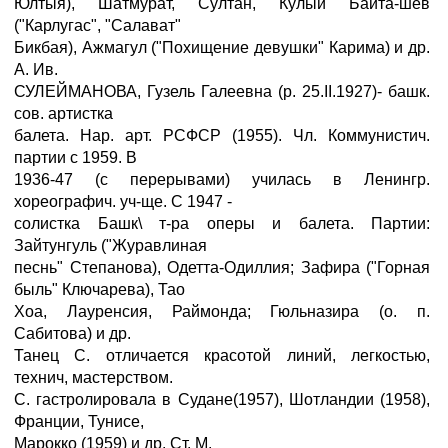
Юлтыя), Шатмурат, Султан, Кулый Баита-шев
("Карлугас", "Салават"
Бикбая), Ажмагул ("Похищение девушки" Карима) и др.
А. Ив.
СУЛЕЙМАНОВА, Гузель Галеевна (р. 25.II.1927)- башк.
сов. артистка
балета. Нар. арт. РСФСР (1955). Чл. Коммунистич.
партии с 1959. В
1936-47 (с перерывами) училась в Ленингр.
хореографич. уч-ще. С 1947 -
солистка Башк\ т-ра оперы и балета. Партии:
Зайтунгуль ("Журавлиная
песнь" Степанова), Одетта-Одиллия; Зафира ("Горная
быль" Ключарева), Тао
Хоа, Лауренсия, Раймонда; Гюльназира (о. п.
Сабитова) и др.
Танец С. отличается красотой линий, легкостью,
технич, мастерством.
С. гастролировала в Судане(1957), Шотландии (1958),
Франции, Тунисе,
Марокко (1959) и др. Ст. М.