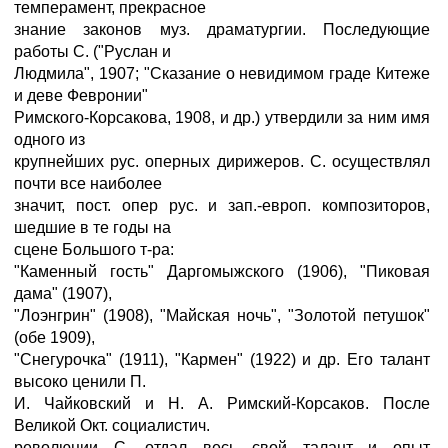
темперамент, прекрасное
знание законов муз. драматургии. Последующие
работы С. ("Руслан и
Людмила", 1907; "Сказание о невидимом граде Китеже
и деве Февронии"
Римского-Корсакова, 1908, и др.) утвердили за ним имя
одного из
крупнейших рус. оперных дирижеров. С. осуществлял
почти все наиболее
значит, пост. опер рус. и зап.-европ. композиторов,
шедшие в те годы на
сцене Большого т-ра:
"Каменный гость" Даргомыжского (1906), "Пиковая
дама" (1907),
"Лоэнгрин" (1908), "Майская ночь", "Золотой петушок"
(обе 1909),
"Снегурочка" (1911), "Кармен" (1922) и др. Его талант
высоко ценили П.
И. Чайковский и Н. А. Римский-Корсаков. После
Великой Окт. социалистич.
революции С. отдал весь свой талант и опыт