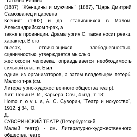
"Татьяна Репина"
(1887), "Женщины и мужчины" (1887), "Царь Дмитрий
Самозванец и царевна
Ксения" (1902) и др., ставившихся в Малом,
Александрийском т-рах, а
также в провинции. Драматургия С. также носит реакц.
характер. В его
пьесах, отличающихся злободневностью,
сценичностью, утверждается мысль о
жестокости человека, оправдывается необходимость
сильной власти. Был
одним из организаторов, а затем владельцем петерб.
Малого т-ра (см.
Литературно-художественного общества театр).
Лит.: Ленин В. И., Карьера, Соч., 4 изд., т. 18;
Homo n o v u s, A. C. Суворин, "Театр и искусство",
1912, ;ј 34, Ю.
Д.
СУВОРИНСКИЙ ТЕАТР (Петербургский
Малый театр) - см. Литературно-художественного
общества театр.