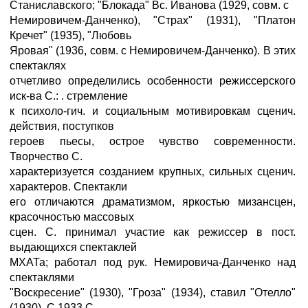
Станиславского; "Блокада" Вс. Иванова (1929, совм. с
Немировичем-Данченко), "Страх" (1931), "Платон
Кречет" (1935), "Любовь
Яровая" (1936, совм. с Немировичем-Данченко). В этих
спектаклях
отчетливо определились особенности режиссерского
иск-ва С.: . стремление
к психоло-гич. и социальным мотивировкам сценич.
действия, поступков
героев пьесы, острое чувство современности.
Творчество С.
характеризуется созданием крупных, сильных сценич.
характеров. Спектакли
его отличаются драматизмом, яркостью мизансцен,
красочностью массовых
сцен. С. принимал участие как режиссер в пост.
выдающихся спектаклей
МХАТа; работал под рук. Немировича-Данченко над
спектаклями
"Воскресение" (1930), "Гроза" (1934), ставил "Отелло"
(1930). С 1933 С.