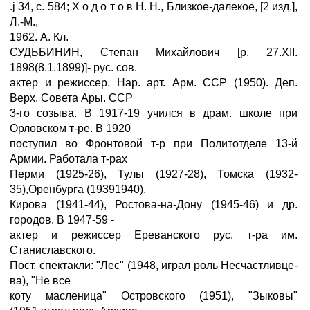
.ј 34, с. 584; X о д о т о в Н. Н., Близкое-далекое, [2 изд.],
Л.-М.,
1962. А. Кл.
СУДЬБИНИН, Степан Михайлович [р. 27.XII.
1898(8.1.1899)]- рус. сов.
актер и режиссер. Нар. арт. Арм. ССР (1950). Деп.
Верх. Совета Ары. ССР
3-го созыва. В 1917-19 учился в драм. школе при
Орловском т-ре. В 1920
поступил во Фронтовой т-р при Политотделе 13-й
Армии. Работала т-рах
Перми (1925-26), Тулы (1927-28), Томска (1932-
35),Оренбурга (19391940),
Кирова (1941-44), Ростова-на-Дону (1945-46) и др.
городов. В 1947-59 -
актер и режиссер Ереванского рус. т-ра им.
Станиславского.
Пост. спектакли: "Лес" (1948, играл роль Несчастливце-
ва), "Не все
коту масленица" Островского (1951), "Зыковы"