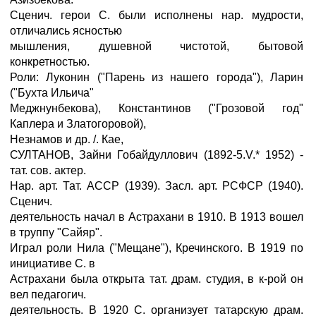
Сценич. герои С. были исполнены нар. мудрости,
отличались ясностью
мышления, душевной чистотой, бытовой
конкретностью.
Роли: Луконин ("Парень из нашего города"), Ларин
("Бухта Ильича"
Меджнунбекова), Константинов ("Грозовой год"
Каплера и Златогоровой),
Незнамов и др. /. Кае,
СУЛТАНОВ, Зайни Гобайдуллович (1892-5.V.* 1952) -
тат. сов. актер.
Нар. арт. Тат. АССР (1939). Засл. арт. РСФСР (1940).
Сценич.
деятельность начал в Астрахани в 1910. В 1913 вошел
в труппу "Сайяр".
Играл роли Нила ("Мещане"), Кречинского. В 1919 по
инициативе С. в
Астрахани была открыта тат. драм. студия, в к-рой он
вел педагогич.
деятельность. В 1920 С. организует татарскую драм.