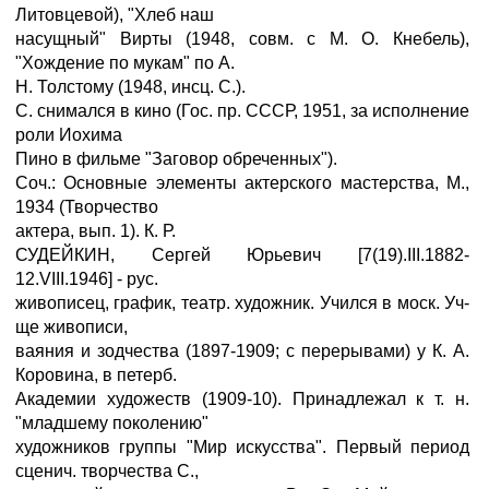
Литовцевой), "Хлеб наш
насущный" Вирты (1948, совм. с М. О. Кнебель),
"Хождение по мукам" по А.
Н. Толстому (1948, инсц. С.).
С. снимался в кино (Гос. пр. СССР, 1951, за исполнение
роли Иохима
Пино в фильме "Заговор обреченных").
Соч.: Основные элементы актерского мастерства, М.,
1934 (Творчество
актера, вып. 1). К. Р.
СУДЕЙКИН, Сергей Юрьевич [7(19).III.1882-
12.VIII.1946] - рус.
живописец, график, театр. художник. Учился в моск. Уч-
ще живописи,
ваяния и зодчества (1897-1909; с перерывами) у К. А.
Коровина, в петерб.
Академии художеств (1909-10). Принадлежал к т. н.
"младшему поколению"
художников группы "Мир искусства". Первый период
сценич. творчества С.,