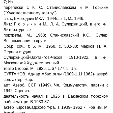
7; Из
переписки с К. С. Станиславским и М. Горьким
("Художественному театру"),
в кн.; Ежегодник МХАТ 1944г., т. 1, М., 1946.
Лит.: Г о р ь к и и М., Л. А. Сулержицкий, в его кн.:
Литературные
портреты, М., 1963; Станиславский К.С., Сулер.
Воспоминания о друге.
Собр. соч., т. 5, М., 1958, с. 532-38; Марков П. А.,
Первая студия.
Сулержицкий-Вахтангов-Чехов. 1913-1922, в кн.:
Московский Художественный
театр Второй, М., 1925, с. 67-177. 3. Вл.
СУЛТАНОВ, Аджар Абас оглы (1909-1.11.1962)- азерб.
сов. актер. Нар.
арт. Азерб. ССР (1949). Чл. Коммунистич. партии с
1942. Сценич.
деятельность начал в 1926 в Бакинском тюркском
рабочем т-ре. В 1933-37 -
актер Кировабадского т-ра, в 1939- 1962 - Т-ра им. М.
Азизбекова.