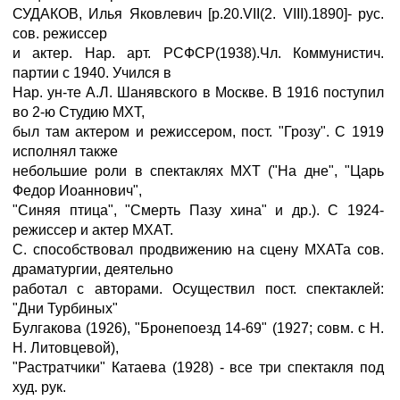
СУДАКОВ, Илья Яковлевич [p.20.VII(2. VIII).1890]- рус.
сов. режиссер
и актер. Нар. арт. РСФСР(1938).Чл. Коммунистич.
партии с 1940. Учился в
Нар. ун-те А.Л. Шанявского в Москве. В 1916 поступил
во 2-ю Студию МХТ,
был там актером и режиссером, пост. "Грозу". С 1919
исполнял также
небольшие роли в спектаклях МХТ ("На дне", "Царь
Федор Иоаннович",
"Синяя птица", "Смерть Пазу хина" и др.). С 1924-
режиссер и актер МХАТ.
С. способствовал продвижению на сцену МХАТа сов.
драматургии, деятельно
работал с авторами. Осуществил пост. спектаклей:
"Дни Турбиных"
Булгакова (1926), "Бронепоезд 14-69" (1927; совм. с Н.
Н. Литовцевой),
"Растратчики" Катаева (1928) - все три спектакля под
худ. рук.