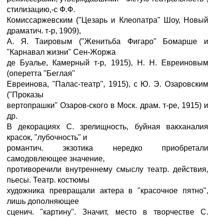
стилизацию,-с Ф.Ф.
Комиссаржевским ("Цезарь и Клеопатра" Шоу, Новый
драматич. т-р, 1909),
А. Я. Таировым ("Женитьба Фигаро" Бомарше и
"Карнавал жизни" Сен-Жоржа
де Буалье, Камерный т-р, 1915), Н. Н. Евреиновым
(оперетта "Беглая"
Евреинова, "Палас-театр", 1915), с Ю. Э. Озаровским
("Проказы
вертопрашки" Озаров-ского в Моск. драм. т-ре, 1915) и
др.
В декорациях С. зрелищность, буйная вакханалия
красок, "лубочность" и
романтич. экзотика нередко приобретали
самодовлеющее значение,
противоречили внутреннему смыслу театр. действия,
пьесы. Театр. костюмы
художника превращали актера в "красочное пятно",
лишь дополняющее
сценич. "картину". Значит, место в творчестве С.