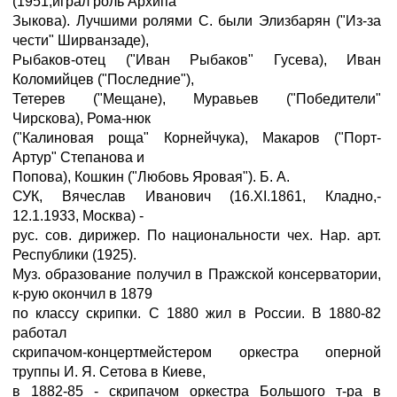
(1951,играл роль Архипа
Зыкова). Лучшими ролями С. были Элизбарян ("Из-за
чести" Ширванзаде),
Рыбаков-отец ("Иван Рыбаков" Гусева), Иван
Коломийцев ("Последние"),
Тетерев ("Мещане), Муравьев ("Победители"
Чирскова), Рома-нюк
("Калиновая роща" Корнейчука), Макаров ("Порт-
Артур" Степанова и
Попова), Кошкин ("Любовь Яровая"). Б. А.
СУК, Вячеслав Иванович (16.XI.1861, Кладно,-
12.1.1933, Москва) -
рус. сов. дирижер. По национальности чех. Нар. арт.
Республики (1925).
Муз. образование получил в Пражской консерватории,
к-рую окончил в 1879
по классу скрипки. С 1880 жил в России. В 1880-82
работал
скрипачом-концертмейстером оркестра оперной
труппы И. Я. Сетова в Киеве,
в 1882-85 - скрипачом оркестра Большого т-ра в