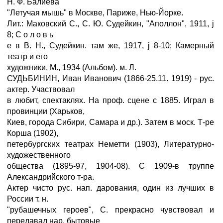
Н. Ф. Балиева
"Летучая мышь" в Москве, Париже, Нью-Йорке.
Лит.: Маковский С., С. Ю. Судейкин, "Аполлон", 1911, ј
8; С о л о в ь
е в В. Н., Судейкин. там же, 1917, ј 8-10; Камерный
театр и его
художники, М., 1934 (Альбом). м. Л.
СУДЬБИНИН, Иван Иванович (1866-25.11. 1919) - рус.
актер. Участвовал
в любит, спектаклях. На проф. сцене с 1885. Играл в
провинции (Харьков,
Киев, города Сибири, Самара и др.). Затем в моск. Т-ре
Корша (1902),
петербургских театрах Неметти (1903), Литературно-
художественного
общества (1895-97, 1904-08). С 1909-в труппе
Александрийского т-ра.
Актер чисто рус. нап. дарования, один из лучших в
России т. н.
"рубашечных героев", С. прекрасно чувствовал и
передавал нар. бытовые