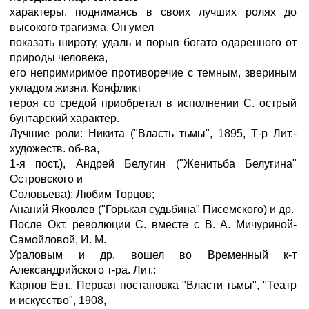
характеры, поднимаясь в своих лучших ролях до
высокого трагизма. Он умел
показать широту, удаль и порыв богато одаренного от
природы человека,
его непримиримое противоречие с темным, звериным
укладом жизни. Конфликт
героя со средой приобретал в исполнении С. острый
бунтарский характер.
Лучшие роли: Никита ("Власть тьмы", 1895, Т-р Лит.-
художеств. об-ва,
1-я пост.), Андрей Белугин ("Женитьба Белугина"
Островского и
Соловьева); Любим Торцов;
Ананий Яковлев ("Горькая судьбина" Писемского) и др.
После Окт. революции С. вместе с В. А. Мичуриной-
Самойловой, И. М.
Ураловым и др. вошел во Временный к-т
Александрийского т-ра. Лит.:
Карпов Евт., Первая постановка "Власти тьмы", "Театр
и искусство", 1908,