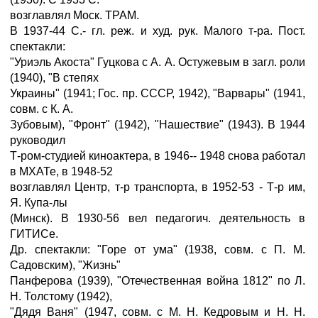
возглавлял Моск. ТРАМ.
В 1937-44 С.- гл. реж. и худ. рук. Малого т-ра. Пост.
спектакли:
"Уриэль Акоста" Гуцкова с А. А. Остужевым в загл. роли
(1940), "В степях
Украины" (1941; Гос. пр. СССР, 1942), "Варвары" (1941,
совм. с К. А.
Зубовым), "Фронт" (1942), "Нашествие" (1943). В 1944
руководил
Т-ром-студией киноактера, в 1946-- 1948 снова работал
в МХАТе, в 1948-52
возглавлял Центр, т-р транспорта, в 1952-53 - Т-р им,
Я. Купа-лы
(Минск). В 1930-56 вел педагогич. деятельность в
ГИТИСе.
Др. спектакли: "Горе от ума" (1938, совм. с П. М.
Садовским), "Жизнь"
Панферова (1939), "Отечественная война 1812" по Л.
Н. Толстому (1942),
"Дядя Ваня" (1947, совм. с М. Н. Кедровым и Н. Н.