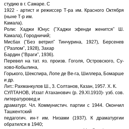
студию в г. Самаре. С
1922 - артист и режиссер Т-ра им. Красного Октября
(ныне Т-р им.
Камала).
Роли: Хаджи Юнус ("Хаджи эфенди женится" Ш.
Камала), Городничий;
Мисбах ("Без ветрил" Тинчурина, 1927), Берсенев
("Разлом", 1928), Захар
Бардин ("Враги", 1936).
Перевел на тат. яз. произв. Гоголя, Островского, Су-
хово-Кобылина,
Горького, Шекспира, Лопе де Ве-га, Шиллера, Бомарше
и др.
Лит.: Рахманкулов Ш., 3. Солтанов, Казан, 1957. X. К.
СУЛТАНОВ, Иззат Атаханович (р. 29.XI.1910)- узб. сов.
литературовед и
драматург. Чл. Коммунистич. партии с 1944. Окончил
Ташкентский
педагогич. ин-т им. Низами (1937). К драматургии
обратился в 1940;