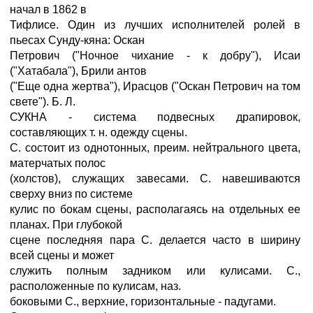
начал в 1862 в
Тифлисе. Один из лучших исполнителей ролей в
пьесах Сунду-кяна: Оскан
Петрович ("Ночное чихание - к добру"), Исаи
("Хатабала"), Брили антов
("Еще одна жертва"), Ирасцов ("Оскан Петрович на том
свете"). Б. Л.
СУКНА - система подвесных драпировок,
составляющих т. н. одежду сцены.
С. состоит из однотонных, преим. нейтрального цвета,
матерчатых полос
(холстов), служащих завесами. С. навешиваются
сверху вниз по системе
кулис по бокам сцены, располагаясь на отдельных ее
планах. При глубокой
сцене последняя пара С. делается часто в ширину
всей сцены и может
служить полным задником или кулисами. С.,
расположенные по кулисам, наз.
боковыми С., верхние, горизонтальные - падугами.