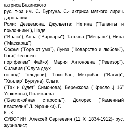
актриса Бакинского
рус. т-ра им. С. Вургуна. С.- актриса мягкого лирич.
дарования.
Роли: Дездемона, Джульетта; Негина ("Таланты и
поклонники"), Надя
("Враги"), Анна ("Варвары"), Татьяна ("Мещане"), Нина
("Маскарад"),
Софья ("Горе от ума"), Луиза ("Коварство и любовь"),
Гога("Человек с
портфелем" Файко), Мария Антоновна ("Ревизор"),
Сильвия ("Слуга двух
господ" Гольдони), Тюкясбан, Мехрибан ("Вагиф",
"Ханлар" Вургуна), Ольга
("Так и будет" Симонова), Бережкова ("Кресло .ј 16"
Угрюмова), Полежаева
("Беспокойная старость"), Долорес ("Каменный
властелин" Л. Украинки). Г.
К .-К.
СУВОРИН, Алексей Сергеевич (11.IX .1834-1912)- рус.
журналист,