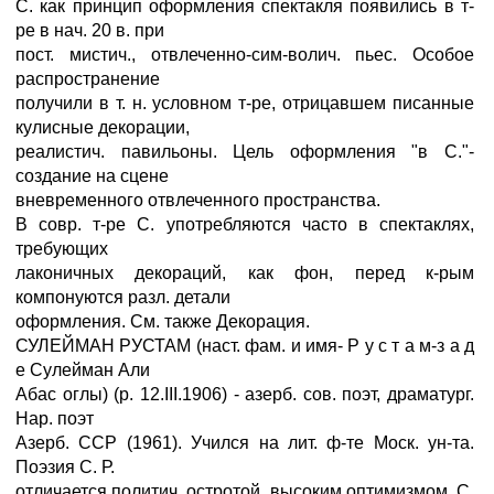
С. как принцип оформления спектакля появились в т-
ре в нач. 20 в. при
пост. мистич., отвлеченно-сим-волич. пьес. Особое
распространение
получили в т. н. условном т-ре, отрицавшем писанные
кулисные декорации,
реалистич. павильоны. Цель оформления "в С."-
создание на сцене
вневременного отвлеченного пространства.
В совр. т-ре С. употребляются часто в спектаклях,
требующих
лаконичных декораций, как фон, перед к-рым
компонуются разл. детали
оформления. См. также Декорация.
СУЛЕЙМАН РУСТАМ (наст. фам. и имя- Р у с т а м-з а д
е Сулейман Али
Абас оглы) (р. 12.III.1906) - азерб. сов. поэт, драматург.
Нар. поэт
Азерб. ССР (1961). Учился на лит. ф-те Моск. ун-та.
Поэзия С. Р.
отличается политич. остротой, высоким оптимизмом. С.